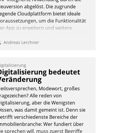
euversion abgelöst. Die zugrunde
iegende Cloudplattform bietet ideale
oraussetzungen, um die Funktionalität
er App zu erweitern und weitere
nnovative Apps, auch von Drittanbietern,
n SAP zu integrieren.
Andreas Lerchner
igitalisierung
Digitalisierung bedeutet
Veränderung
eilsversprechen, Modewort, großes
ragezeichen? Alle reden von
igitalisierung, aber die Wenigsten
issen, was damit gemeint ist. Denn sie
etrifft verschiedenste Bereiche der
mmobilienbranche: Wer fundiert über
ie sprechen will, muss zuerst Begriffe