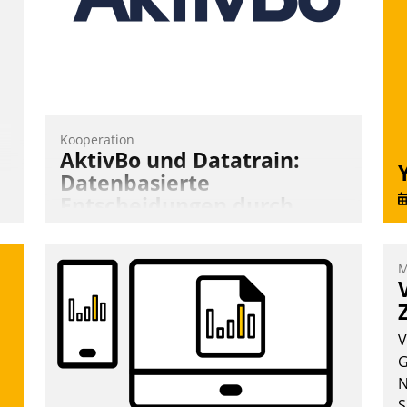
Andreas Lerchner
Kooperation
AktivBo und Datatrain:
Datenbasierte
Entscheidungen durch
automatisierte
Mieterbefragungen
M
AktivBo und Datatrain kooperieren –
Immobilienunternehmen profitieren: Die
nahtlose Integration der Lösungen von
V
AktivBo und Datatrain ermöglicht
G
automatisiert ausgelöste, zielgerichtete
N
Mieterbefragungen – eine starke
S