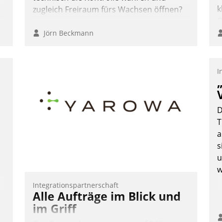
k
zugleich Freiraum fürs Wachsen öffnen?
O
e
Jörn Beckmann
o
D
A
I
S
D
U
D
ü
T
v
a
s
u
w
Integrationspartnerschaft
Alle Aufträge im Blick und
im Griff