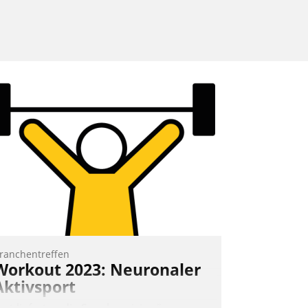
ranchentreffen
Workout 2023: Neuronaler
Aktivsport
rst lieferten die Speaker visionäre