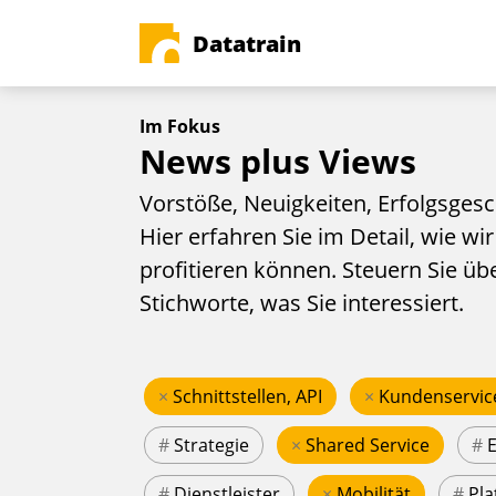
Datatrain
Im Fokus
News plus Views
Vorstöße, Neuigkeiten, Erfolgsgesc
Hier erfahren Sie im Detail, wie wir
profitieren können. Steuern Sie üb
Stichworte, was Sie interessiert.
×
Schnittstellen, API
×
Kundenservic
#
Strategie
×
Shared Service
#
#
Dienstleister
×
Mobilität
#
Pla