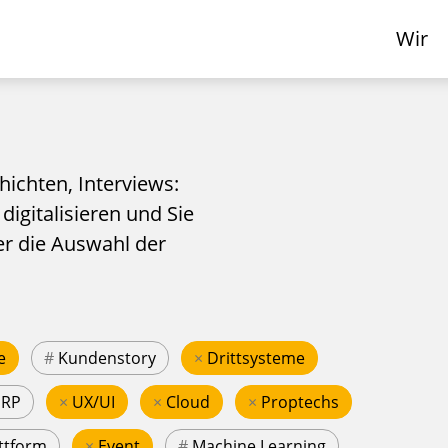
Wir
hichten, Interviews:
 digitalisieren und Sie
er die Auswahl der
e
#
Kundenstory
×
Drittsysteme
ERP
×
UX/UI
×
Cloud
×
Proptechs
ttform
×
Event
#
Machine Learning