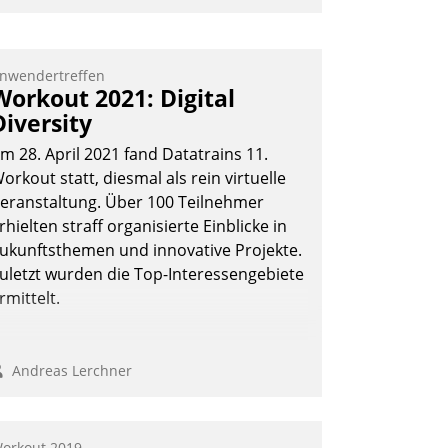
mpulse, dann wurden die Gäste selbst
ktiv und sammelten methodisch
ernetzungsideen fürs Quartier.
nwendertreffen
Workout 2021: Digital
azwischen zeigte Datatrain, was es
Diversity
eues zu bieten hat.
m 28. April 2021 fand Datatrains 11.
orkout statt, diesmal als rein virtuelle
eranstaltung. Über 100 Teilnehmer
Nadja Hußmann
rhielten straff organisierte Einblicke in
ukunftsthemen und innovative Projekte.
uletzt wurden die Top-Interessengebiete
rmittelt.
Andreas Lerchner
orkout 2019