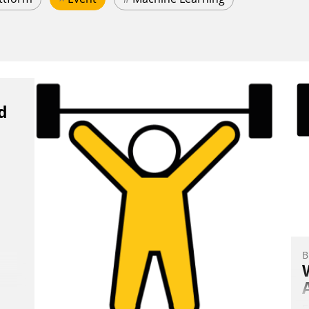
d
B
E