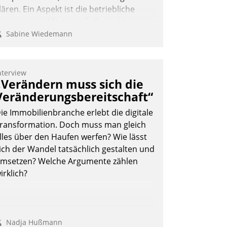
lären. Ein Aspekt ist die betriebliche
ptimierung: Moderne Softwarelösungen
rmöglichen große Einsparungen durch
Sabine Wiedemann
ptimierte und automatisierte Prozesse.
och man darf nicht zu viel erwarten:
llein mit der Einführung einer neuen
nterview
„Verändern muss sich die
oftware ist es nicht getan. Die
igitalisierung erfordert von
Veränderungsbereitschaft“
nternehmen die Bereitschaft, sich zu
ie Immobilienbranche erlebt die digitale
berprüfen, zu hinterfragen und zu
ransformation. Doch muss man gleich
erändern.
lles über den Haufen werfen? Wie lässt
ich der Wandel tatsächlich gestalten und
msetzen? Welche Argumente zählen
irklich?
Nadja Hußmann