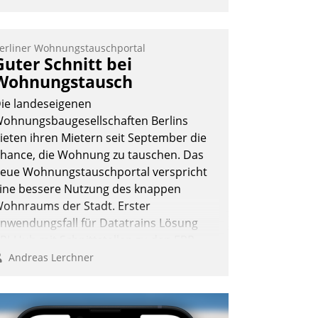
erliner Wohnungstauschportal
Guter Schnitt bei
Wohnungstausch
ie landeseigenen
ohnungsbaugesellschaften Berlins
ieten ihren Mietern seit September die
hance, die Wohnung zu tauschen. Das
eue Wohnungstauschportal verspricht
ine bessere Nutzung des knappen
ohnraums der Stadt. Erster
nwendungsfall für Datatrains Lösung
PI-Hub mit Schnittstellen zu den ERP-
ystemen der Unternehmen.
Andreas Lerchner