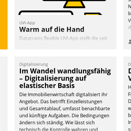
Grundlage für intelligente, datengestützte
N
Entscheidungen.
l
V
UVI-App
d
Warm auf die Hand
i
Datatrains flexible UVI-App stellt die seit
i
2022 verpflichtende unterjährige
Verbrauchsinformation schnell,
zuverlässig und leicht bekömmlich bereit:
Digitalisierung
D
Die monatlichen Mitteilungen zum
Im Wandel wandlungsfähig
Heizungs- und Wasserverbrauch gehen
– Digitalisierung auf
automatisiert, vollständig und auf
elastischer Basis
H
Wunsch über mehrere zuvor festgelegte
F
Kommunikationswege bei den
Die Immobilienwirtschaft digitalisiert ihr
D
Empfängern ein.
Angebot. Das betrifft Einzelleistungen
w
und Gesamtablauf, umfasst benachbarte
Nadja Hußmann
b
und künftige Aufgaben. Die Bedingungen
I
ändern sich ständig. Wie lässt sich
s
technisch die Kontrolle wahren und