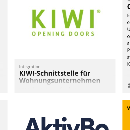
Teilnehmer kurzweilige Einblicke in
innovative Cloud-Strategien und -
E
Lösungen mit hohem Zukunftspotenzial.
e
U
o
n
s
Andreas Lerchner
P
s
K
Integration
KIWI-Schnittstelle für
Wohnungsunternehmen
KIWI, der Anbieter für digitalen
Türzugang, kooperiert mit dem
Beratungs- und
Softwareentwicklungshaus Datatrain.