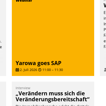
Webinar
T
i
E
L
i
I
P
F
e
.
F
te
Yarowa goes SAP
2. Juli 2026
11:00
–
11:30
Interview
„Verändern muss sich die
Veränderungsbereitschaft“