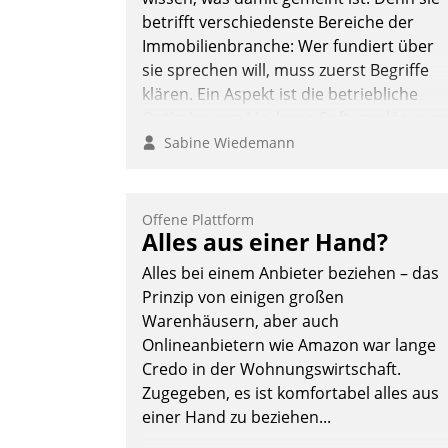
betrifft verschiedenste Bereiche der
Immobilienbranche: Wer fundiert über
sie sprechen will, muss zuerst Begriffe
klären. Ein Aspekt ist die betriebliche
Optimierung: Moderne Softwarelösunge
ermöglichen große Einsparungen durch
Sabine Wiedemann
optimierte und automatisierte Prozesse.
Doch man darf nicht zu viel erwarten:
Allein mit der Einführung einer neuen
Offene Plattform
Alles aus einer Hand?
Software ist es nicht getan. Die
Digitalisierung erfordert von
Alles bei einem Anbieter beziehen – das
Unternehmen die Bereitschaft, sich zu
Prinzip von einigen großen
überprüfen, zu hinterfragen und zu
Warenhäusern, aber auch
verändern.
Onlineanbietern wie Amazon war lange
Credo in der Wohnungswirtschaft.
Zugegeben, es ist komfortabel alles aus
einer Hand zu beziehen...