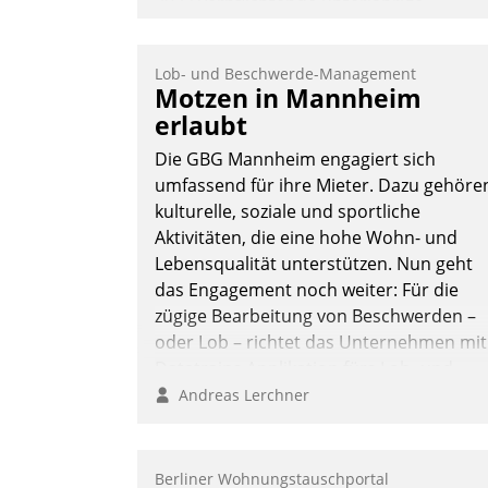
2022 verpflichtende unterjährige
Verbrauchsinformation schnell,
zuverlässig und leicht bekömmlich bereit
Lob- und Beschwerde-Management
Die monatlichen Mitteilungen zum
Motzen in Mannheim
Heizungs- und Wasserverbrauch gehen
erlaubt
automatisiert, vollständig und auf
Die GBG Mannheim engagiert sich
Wunsch über mehrere zuvor festgelegte
umfassend für ihre Mieter. Dazu gehöre
Kommunikationswege bei den
kulturelle, soziale und sportliche
Empfängern ein.
Aktivitäten, die eine hohe Wohn- und
Nadja Hußmann
Lebensqualität unterstützen. Nun geht
das Engagement noch weiter: Für die
zügige Bearbeitung von Beschwerden –
oder Lob – richtet das Unternehmen mit
Datatrains Applikation fürs Lob- und
Beschwerde-Management einen eigene
Andreas Lerchner
Kanal ein.
Berliner Wohnungstauschportal