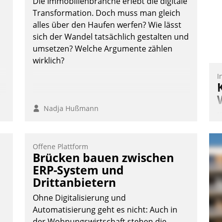
Die Immobilienbranche erlebt die digitale
Transformation. Doch muss man gleich
alles über den Haufen werfen? Wie lässt
sich der Wandel tatsächlich gestalten und
umsetzen? Welche Argumente zählen
wirklich?
I
n,
Nadja Hußmann
K
T
B
Offene Plattform
S
Brücken bauen zwischen
ERP-System und
Drittanbietern
Ohne Digitalisierung und
Automatisierung geht es nicht: Auch in
der Wohnungswirtschaft stehen die