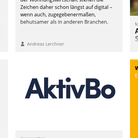
Zeichen daher schon längst auf digital –
wenn auch, zugegebenermaßen,
behutsamer als in anderen Branchen.
M
n
Andreas Lerchner
Ü
m
W
W
a
E
e
S
d