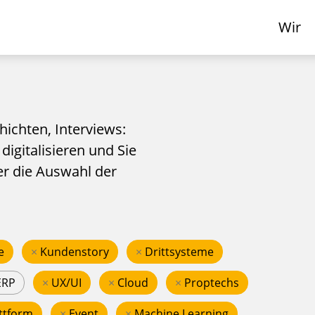
Wir
hichten, Interviews:
 digitalisieren und Sie
er die Auswahl der
e
×
Kundenstory
×
Drittsysteme
ERP
×
UX/UI
×
Cloud
×
Proptechs
ttform
×
Event
×
Machine Learning