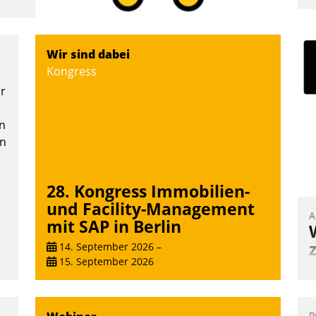
I
a
V
Wir sind dabei
D
Kongress
N
or
n
en
28. Kongress Immobilien-
und Facility-Management
A
mit SAP in Berlin
14. September 2026
–
15. September 2026
B
A
e
P