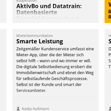
Kooperation
AktivBo und Datatrain:
Datenbasierte
Entscheidungen durch
automatisierte
Mieterbefragungen
Mieterkommunikation
H
AktivBo und Datatrain kooperieren –
Smarte Leistung
Immobilienunternehmen profitieren: Die
Zeitgemäßer Kundenservice umfasst eine
D
nahtlose Integration der Lösungen von
Mieter-App, über die der Mieter sich
P
AktivBo und Datatrain ermöglicht
selbst hilft – wann und wo immer er will.
S
automatisiert ausgelöste, zielgerichtete
Die digitale Selbstbedienung erobert die
T
Mieterbefragungen – eine starke
Immobilienwirtschaft und ebnet den Weg
Grundlage für intelligente, datengestützte
für selbstlaufende Geschäftsprozesse.
Entscheidungen.
Selbst ist der Kunde und smart der
Serviceanbieter.
Nadja Hußmann