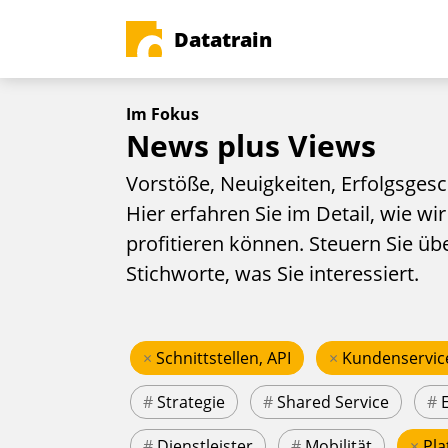
Datatrain
Im Fokus
News plus Views
Vorstöße, Neuigkeiten, Erfolgsgesc
Hier erfahren Sie im Detail, wie wir
profitieren können. Steuern Sie üb
Stichworte, was Sie interessiert.
×
Schnittstellen, API
×
Kundenservic
#
Strategie
#
Shared Service
#
#
Dienstleister
#
Mobilität
×
Pla