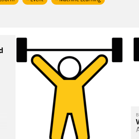
d
B
E