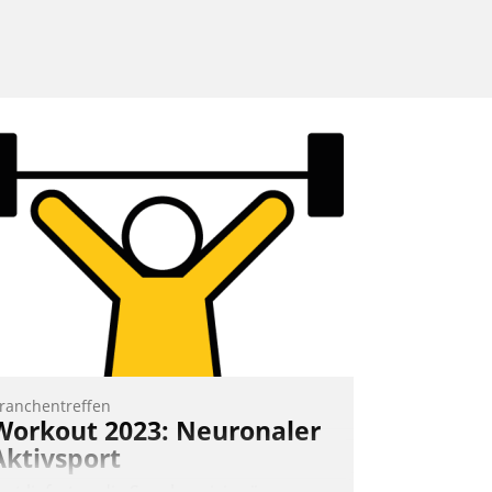
ranchentreffen
Workout 2023: Neuronaler
Aktivsport
rst lieferten die Speaker visionäre