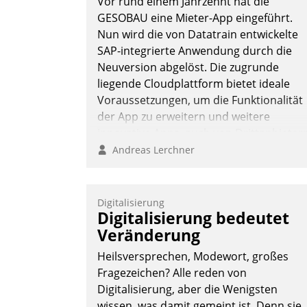
Vor rund einem Jahrzehnt hat die
GESOBAU eine Mieter-App eingeführt.
Nun wird die von Datatrain entwickelte
SAP-integrierte Anwendung durch die
Neuversion abgelöst. Die zugrunde
liegende Cloudplattform bietet ideale
Voraussetzungen, um die Funktionalität
der App zu erweitern und weitere
innovative Apps, auch von Drittanbieter
in SAP zu integrieren.
Andreas Lerchner
Digitalisierung
Digitalisierung bedeutet
Veränderung
Heilsversprechen, Modewort, großes
Fragezeichen? Alle reden von
Digitalisierung, aber die Wenigsten
wissen, was damit gemeint ist. Denn sie