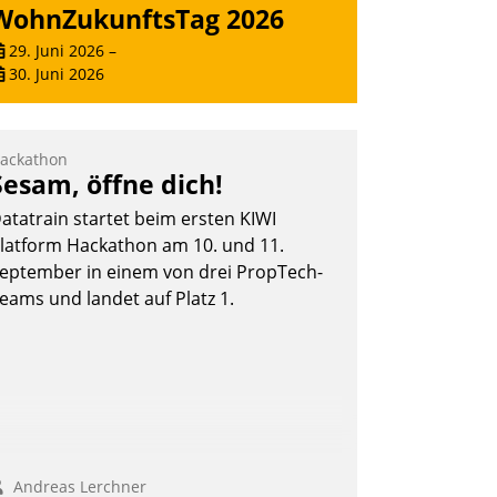
WohnZukunftsTag 2026
29. Juni 2026
–
30. Juni 2026
ackathon
Sesam, öffne dich!
atatrain startet beim ersten KIWI
latform Hackathon am 10. und 11.
eptember in einem von drei PropTech-
eams und landet auf Platz 1.
Andreas Lerchner