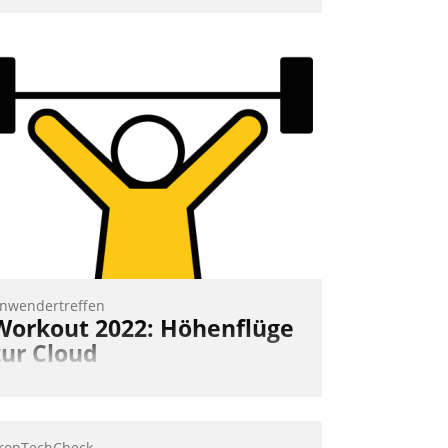
mpulse, dann wurden die Gäste selbst
ktiv und sammelten methodisch
ernetzungsideen fürs Quartier.
azwischen zeigte Datatrain, was es
eues zu bieten hat.
Nadja Hußmann
nwendertreffen
Workout 2022: Höhenflüge
zur Cloud
eim virtuellen Datatrain-
nwendertreffen am 27. April 2022
rhielten die Teilnehmerinnen und
ropTechCheck