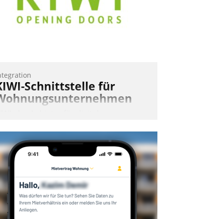
ntegration
KIWI-Schnittstelle für
Wohnungsunternehmen
IWI, der Anbieter für digitalen
ürzugang, kooperiert mit dem
eratungs- und
oftwareentwicklungshaus Datatrain.