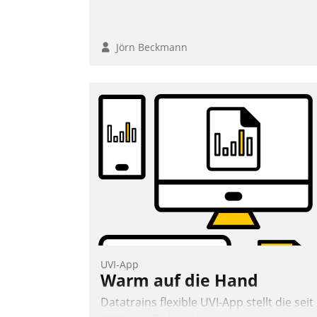
Jörn Beckmann
UVI-App
Warm auf die Hand
Datatrains flexible UVI-App stellt die seit