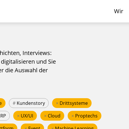
Wir
hichten, Interviews:
 digitalisieren und Sie
er die Auswahl der
e
#
Kundenstory
×
Drittsysteme
ERP
×
UX/UI
×
Cloud
×
Proptechs
ttform
×
Event
×
Machine Learning