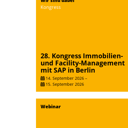
Wir sind dabei
Teilnehmer kurzweilige Einblicke in
Kongress
innovative Cloud-Strategien und -
Lösungen mit hohem Zukunftspotenzial.
Andreas Lerchner
28. Kongress Immobilien-
und Facility-Management
mit SAP in Berlin
14. September 2026
–
15. September 2026
Webinar