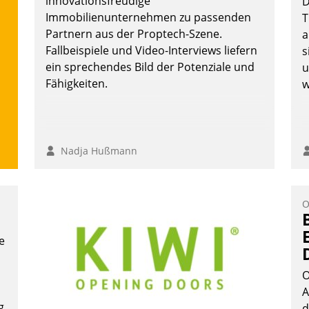
innovationsfreudige
D
überprüfen, zu hinterfragen und zu
Immobilienunternehmen zu passenden
T
verändern.
Partnern aus der Proptech-Szene.
a
Fallbeispiele und Video-Interviews liefern
s
ein sprechendes Bild der Potenziale und
u
Fähigkeiten.
w
Nadja Hußmann
O
e
O
A
g
d