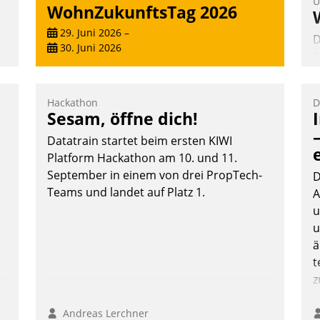
U
WohnZukunftsTag 2026
29. Juni 2026
–
D
30. Juni 2026
2
V
z
Hackathon
D
D
Sesam, öffne dich!
H
e
Datatrain startet beim ersten KIWI
a
Platform Hackathon am 10. und 11.
W
September in einem von drei PropTech-
K
D
Teams und landet auf Platz 1.
E
A
u
te
u
ä
t
z
n,
Andreas Lerchner