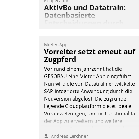
Kooperation
AktivBo und Datatrain:
Datenbasierte
Entscheidungen durch
automatisierte
Mieterbefragungen
Mieter-App
AktivBo und Datatrain kooperieren –
Vorreiter setzt erneut auf
Immobilienunternehmen profitieren: Di
Zugpferd
nahtlose Integration der Lösungen von
Vor rund einem Jahrzehnt hat die
AktivBo und Datatrain ermöglicht
GESOBAU eine Mieter-App eingeführt.
automatisiert ausgelöste, zielgerichtete
Nun wird die von Datatrain entwickelte
Mieterbefragungen – eine starke
SAP-integrierte Anwendung durch die
Grundlage für intelligente, datengestütz
Neuversion abgelöst. Die zugrunde
Entscheidungen.
liegende Cloudplattform bietet ideale
Voraussetzungen, um die Funktionalität
der App zu erweitern und weitere
innovative Apps, auch von Drittanbieter
in SAP zu integrieren.
Andreas Lerchner