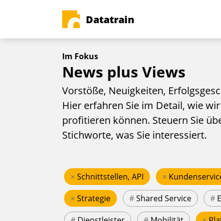
Datatrain
Im Fokus
News plus Views
Vorstöße, Neuigkeiten, Erfolgsgesc
Hier erfahren Sie im Detail, wie wir
profitieren können. Steuern Sie üb
Stichworte, was Sie interessiert.
×
Schnittstellen, API
×
Kundenservic
×
Strategie
#
Shared Service
#
#
Dienstleister
#
Mobilität
×
Pla