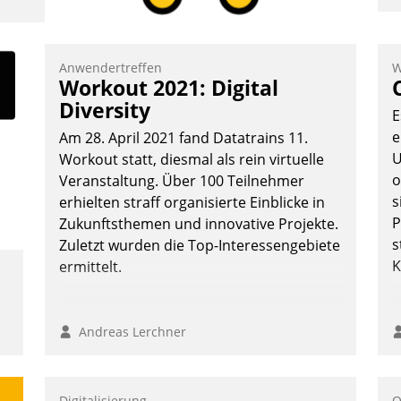
I
a
V
Anwendertreffen
W
Workout 2021: Digital
D
Diversity
N
E
e
Am 28. April 2021 fand Datatrains 11.
U
Workout statt, diesmal als rein virtuelle
o
Veranstaltung. Über 100 Teilnehmer
s
erhielten straff organisierte Einblicke in
P
Zukunftsthemen und innovative Projekte.
s
Zuletzt wurden die Top-Interessengebiete
K
ermittelt.
Andreas Lerchner
Digitalisierung
O