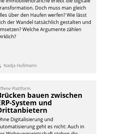
ie Immobilienbranche erlebt die digitale
ransformation. Doch muss man gleich
lles über den Haufen werfen? Wie lässt
ich der Wandel tatsächlich gestalten und
msetzen? Welche Argumente zählen
irklich?
Nadja Hußmann
ffene Plattform
Brücken bauen zwischen
ERP-System und
Drittanbietern
hne Digitalisierung und
utomatisierung geht es nicht: Auch in
er Wohnungswirtschaft stehen die