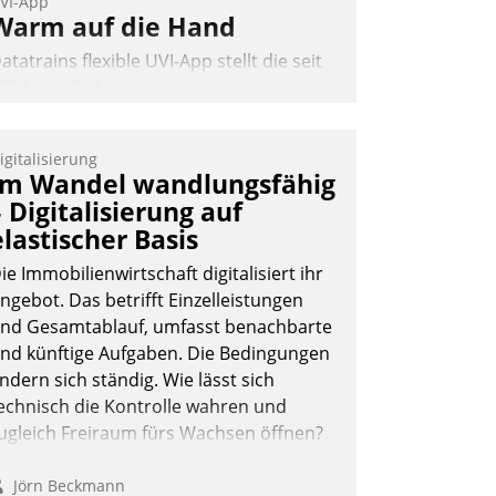
VI-App
Warm auf die Hand
atatrains flexible UVI-App stellt die seit
022 verpflichtende unterjährige
erbrauchsinformation schnell,
uverlässig und leicht bekömmlich bereit:
igitalisierung
ie monatlichen Mitteilungen zum
Im Wandel wandlungsfähig
eizungs- und Wasserverbrauch gehen
– Digitalisierung auf
utomatisiert, vollständig und auf
elastischer Basis
unsch über mehrere zuvor festgelegte
ommunikationswege bei den
ie Immobilienwirtschaft digitalisiert ihr
mpfängern ein.
ngebot. Das betrifft Einzelleistungen
nd Gesamtablauf, umfasst benachbarte
Nadja Hußmann
nd künftige Aufgaben. Die Bedingungen
ndern sich ständig. Wie lässt sich
echnisch die Kontrolle wahren und
ugleich Freiraum fürs Wachsen öffnen?
Jörn Beckmann