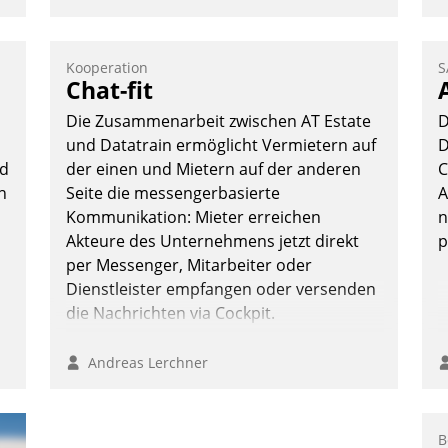
Kooperation
S
Chat-fit
Die Zusammenarbeit zwischen AT Estate
D
und Datatrain ermöglicht Vermietern auf
D
ud
der einen und Mietern auf der anderen
C
n
Seite die messengerbasierte
A
Kommunikation: Mieter erreichen
n
Akteure des Unternehmens jetzt direkt
p
per Messenger, Mitarbeiter oder
Dienstleister empfangen oder versenden
die Nachrichten via Cockpit.
Andreas Lerchner
B