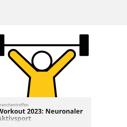
ranchentreffen
Workout 2023: Neuronaler
Aktivsport
rst lieferten die Speaker visionäre