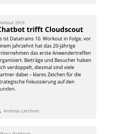
mpulse, dann wurden die Gäste selbst
ktiv und sammelten methodisch
ernetzungsideen fürs Quartier.
orkout 2019
Chatbot trifft Cloudscout
azwischen zeigte Datatrain, was es
eues zu bieten hat.
s ist Datatrains 10. Workout in Folge, vor
inem Jahrzehnt hat das 20-jährige
nternehmen das erste Anwendertreffen
rganisiert. Beiträge und Besucher haben
Nadja Hußmann
ich verdoppelt, diesmal sind viele
artner dabei – klares Zeichen für die
trategische Fokussierung auf den
unden.
Andreas Lerchner
ffene Plattform