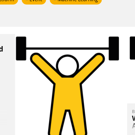
d
B
E