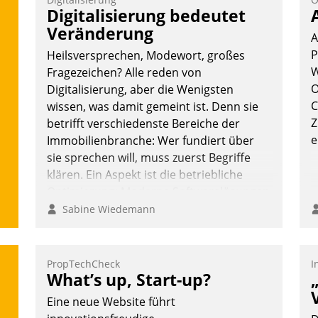
Digitalisierung bedeutet
Veränderung
A
P
Heilsversprechen, Modewort, großes
W
Fragezeichen? Alle reden von
O
Digitalisierung, aber die Wenigsten
C
wissen, was damit gemeint ist. Denn sie
Z
betrifft verschiedenste Bereiche der
e
Immobilienbranche: Wer fundiert über
sie sprechen will, muss zuerst Begriffe
klären. Ein Aspekt ist die betriebliche
Optimierung: Moderne Softwarelösungen
ermöglichen große Einsparungen durch
Sabine Wiedemann
optimierte und automatisierte Prozesse.
Doch man darf nicht zu viel erwarten:
Allein mit der Einführung einer neuen
PropTechCheck
I
What’s up, Start-up?
Software ist es nicht getan. Die
Digitalisierung erfordert von
Eine neue Website führt
Unternehmen die Bereitschaft, sich zu