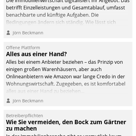
Die Immobilienwirtschaft digitalisiert ihr Angebot. Das
sich dabei für den Betrieb
betrifft Einzelleistungen und Gesamtablauf, umfasst
der Lösung über die SAP
benachbarte und künftige Aufgaben. Die
Cloud Platform
Bedingungen ändern sich ständig. Wie lässt sich
entschieden - als erstes
technisch die Kontrolle wahren und zugleich Freiraum
Jörn Beckmann
Unternehmen am
fürs Wachsen öffnen?
Wohnungsmarkt.
Offene Plattform
Alles aus einer Hand?
Alles bei einem Anbieter beziehen – das Prinzip von
einigen großen Warenhäusern, aber auch
Onlineanbietern wie Amazon war lange Credo in der
Wohnungswirtschaft. Zugegeben, es ist komfortabel
alles aus einer Hand zu beziehen...
Jörn Beckmann
Betreiberpflichten
Wie Sie vermeiden, den Bock zum Gärtner
zu machen