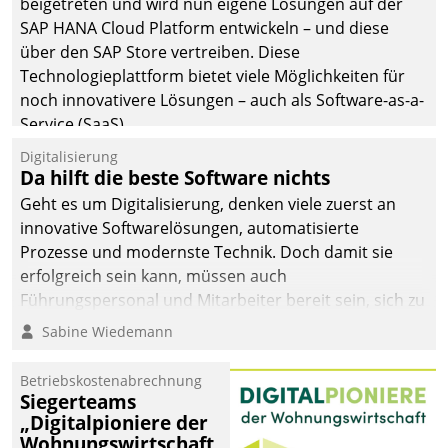
beigetreten und wird nun eigene Lösungen auf der
SAP HANA Cloud Platform entwickeln – und diese
über den SAP Store vertreiben. Diese
Technologieplattform bietet viele Möglichkeiten für
noch innovativere Lösungen – auch als Software-as-a-
Service (SaaS).
Digitalisierung
Da hilft die beste Software nichts
Geht es um Digitalisierung, denken viele zuerst an
innovative Softwarelösungen, automatisierte
Prozesse und modernste Technik. Doch damit sie
erfolgreich sein kann, müssen auch
Führungspersonal und Mitarbeiter bereit sein, sich zu
verändern und anzupassen, sonst werden sie an ihr
Sabine Wiedemann
scheitern.
Betriebskostenabrechnung
Siegerteams
„Digitalpioniere der
Wohnungswirtschaft