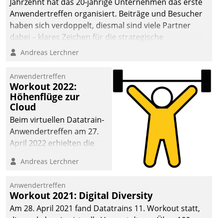
Jahrzehnt hat das 20-jährige Unternehmen das erste
Anwendertreffen organisiert. Beiträge und Besucher
haben sich verdoppelt, diesmal sind viele Partner
dabei – klares Zeichen für die strategische
Fokussierung auf den Kunden.
Andreas Lerchner
Anwendertreffen
Workout 2022:
Höhenflüge zur
Cloud
Beim virtuellen Datatrain-
Anwendertreffen am 27.
April 2022 erhielten die
Teilnehmerinnen und
Andreas Lerchner
Teilnehmer kurzweilige
Einblicke in innovative
Anwendertreffen
Cloud-Strategien und -
Workout 2021: Digital Diversity
Lösungen mit hohem
Am 28. April 2021 fand Datatrains 11. Workout statt,
Zukunftspotenzial.