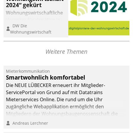
2024“ gekürt
Wohnungswirtschaftliche
Vorreiter für den Weg in
DW Die
eine digitale Zukunft zu
Wohnungswirtschaft
finden, ist das Ziel des
Awards „Digitalpioniere
der
Weitere Themen
Wohnungswirtschaft“.
Bewerben können sich
dafür ein Team
Mieterkommunikation
Smartwohnlich komfortabel
bestehend aus
Wohnungsunternehmen
Die NEUE LÜBECKER erneuert ihr Mitglieder-
und PropTech.
ServicePortal von Grund auf mit Datatrains
Mieterservices Online. Die rund um die Uhr
zugängliche Webapplikation ermöglicht den
Mitgliedern der Wohnungs­bau­genossenschaft die
Kontaktaufnahme per Smartphone, Tablet oder PC.
Andreas Lerchner