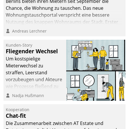
Berlins bieten ihren Mietern seit September die
Chance, die Wohnung zu tauschen. Das neue
Wohnungstauschportal verspricht eine bessere
Nutzung des knappen Wohnraums der Stadt. Erster
Anwendungsfall für Datatrains Lösung API-Hub mit
Andreas Lerchner
Schnittstellen zu den ERP-Systemen der
Unternehmen.
Kunden-Story
Fliegender Wechsel
Um kostspielige
Mieterwechsel zu
straffen, Leerstand
vorzubeugen und Akteure
wie Prozesse fließend zu
vernetzen, nutzt die
Nadja Hußmann
Berliner Gewobag seit
Jahresbeginn eine
Kooperation
Überblick, Einsicht und
Chat-fit
Eingriff bietende Lösung.
Die Zusammenarbeit zwischen AT Estate und
Zur Entwicklung setzte