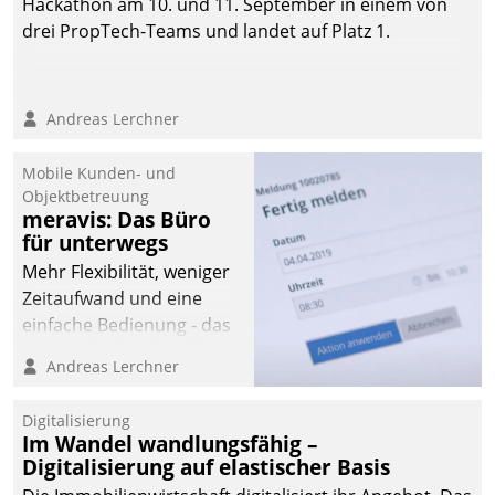
Hackathon am 10. und 11. September in einem von
automatisiert, vollständig
drei PropTech-Teams und landet auf Platz 1.
und auf Wunsch über
mehrere zuvor
festgelegte
Andreas Lerchner
Kommunikationswege bei
den Empfängern ein.
Mobile Kunden- und
Objektbetreuung
meravis: Das Büro
für unterwegs
Mehr Flexibilität, weniger
Zeitaufwand und eine
einfache Bedienung - das
verspricht das aktuelle
Andreas Lerchner
Cockpit für mobile
Mitarbeiter von
Digitalisierung
Datatrain. Die meravis
Im Wandel wandlungsfähig –
Wohnungsbau- und
Digitalisierung auf elastischer Basis
Immobilien GmbH hat