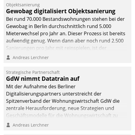
Objektsanierung
Gewobag digitalisiert Objektsanierung
Bei rund 70.000 Bestandswohnungen stehen bei der
Gewobag in Berlin durchschnittlich rund 5.000
Mieterwechsel pro Jahr an. Dieser Prozess ist bereits
aufwendig genug. Wenn dann aber noch rund 2.500
Sanierungen pro Jahr mit reinspielen, ist der
Betreuungs- und Organisationsaufwand immens. Im
Andreas Lerchner
Rahmen ihrer Digitalisierungsstrategie hat das
kommunale Wohnungsbauunternehmen daher
Strategische Partnerschaft
gemeinsam mit der Berliner Datatrain GmbH den
GdW nimmt Datatrain auf
Teilprozess der Objektsanierung digitalisiert.
Mit der Aufnahme des Berliner
Digitalisierungspartners unterstreicht der
Spitzenverband der Wohnungswirtschaft GdW die
zentrale Herausforderung, neue Strategien und
Geschäftsmodelle für die Wohnungswirtschaft zu
entwickeln.
Andreas Lerchner