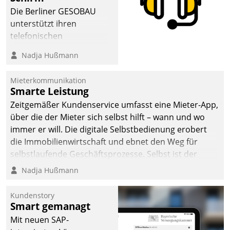
abgeben – rund um die
Die Berliner GESOBAU
Uhr.
unterstützt ihren
telefonischen
Mieterservice mit einem
Nadja Hußmann
digitalen Cockpit, das
situationsbezogen
Mieterkommunikation
passende Fragen und
Smarte Leistung
Schlagworte auswirft.
Zeitgemäßer Kundenservice umfasst eine Mieter-App,
Eine intuitive
über die der Mieter sich selbst hilft – wann und wo
Dialogführung ermöglicht
immer er will. Die digitale Selbstbedienung erobert
dem externen
die Immobilienwirtschaft und ebnet den Weg für
Serviceteam, Anrufe von
selbstlaufende Geschäftsprozesse. Selbst ist der
Mietenden zügiger und
Kunde und smart der Serviceanbieter.
Nadja Hußmann
effizienter zu bearbeiten.
Kundenstory
Smart gemanagt
Mit neuen SAP-