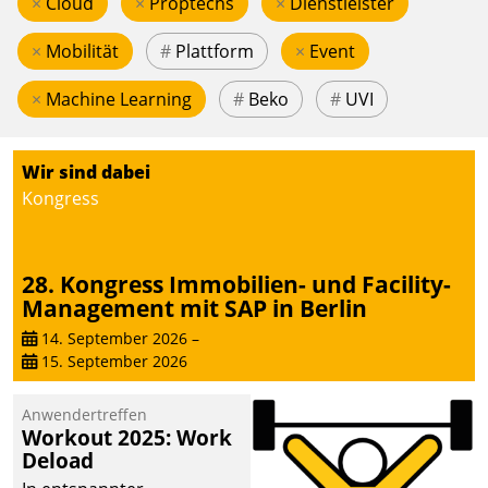
×
Cloud
×
Proptechs
×
Dienstleister
×
Mobilität
#
Plattform
×
Event
×
Machine Learning
#
Beko
#
UVI
Wir sind dabei
Kongress
28. Kongress Immobilien- und Facility-
Management mit SAP in Berlin
14. September 2026
–
15. September 2026
Anwendertreffen
Workout 2025: Work
Deload