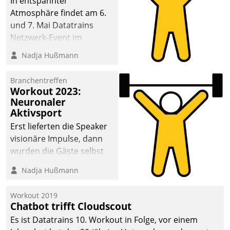
In entspannter
Atmosphäre findet am 6.
und 7. Mai Datatrains
Netzwerk-Event im
Kunden- und Partnerkreis
Nadja Hußmann
statt. Zentrale Frage: Wie
lassen sich
Branchentreffen
Mammutprojekte
Workout 2023:
meistern und Workloads
Neuronaler
Aktivsport
wuppen – bei zunehmend
anspruchsvollen
Erst lieferten die Speaker
Aufgaben und
visionäre Impulse, dann
abnehmendem
wurden die Gäste selbst
Nachwuchs?
aktiv und sammelten
Nadja Hußmann
methodisch
Vernetzungsideen fürs
Workout 2019
Quartier. Dazwischen
Chatbot trifft Cloudscout
zeigte Datatrain, was es
Es ist Datatrains 10. Workout in Folge, vor einem
Neues zu bieten hat.