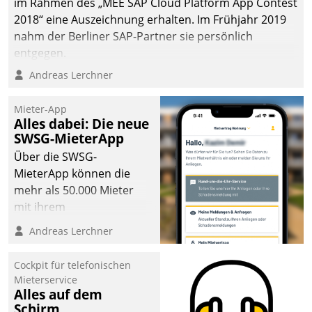
im Rahmen des „MEE SAP Cloud Platform App Contest
2018“ eine Auszeichnung erhalten. Im Frühjahr 2019
nahm der Berliner SAP-Partner sie persönlich
entgegen.
Andreas Lerchner
Mieter-App
Alles dabei: Die neue
SWSG-MieterApp
Über die SWSG-
MieterApp können die
mehr als 50.000 Mieter
mit ihrem
Wohnungsunternehmen
Andreas Lerchner
kommunizieren, auf dem
Laufenden bleiben, Daten
Cockpit für telefonischen
einsehen und ändern
Mieterservice
oder
Alles auf dem
Schirm
Schadensmeldungen