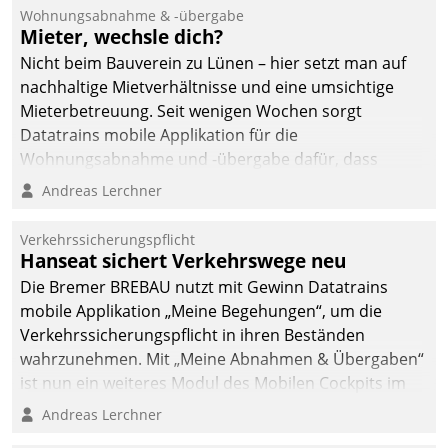
Wohnungsabnahme & -übergabe
Mieter, wechsle dich?
Nicht beim Bauverein zu Lünen – hier setzt man auf
nachhaltige Mietverhältnisse und eine umsichtige
Mieterbetreuung. Seit wenigen Wochen sorgt
Datatrains mobile Applikation für die
Wohnungsabnahme und -übergabe dafür, dass
Mieter wohlgeordnet kommen und, so es sein muss,
Andreas Lerchner
gehen können.
Verkehrssicherungspflicht
Hanseat sichert Verkehrswege neu
Die Bremer BREBAU nutzt mit Gewinn Datatrains
mobile Applikation „Meine Begehungen“, um die
Verkehrssicherungspflicht in ihren Beständen
wahrzunehmen. Mit „Meine Abnahmen & Übergaben“
ist nun ein weiteres Modul des Mobilen Cockpits im
Einsatz.
Andreas Lerchner