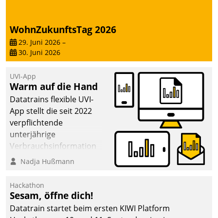
von AktivBo und
Datatrain ermöglicht
automatisiert ausgelöste,
WohnZukunftsTag 2026
zielgerichtete
29. Juni 2026
–
Mieterbefragungen – eine
30. Juni 2026
starke Grundlage für
intelligente,
UVI-App
datengestützte
Warm auf die Hand
Entscheidungen.
Datatrains flexible UVI-
App stellt die seit 2022
verpflichtende
unterjährige
Verbrauchsinformation
schnell, zuverlässig und
Nadja Hußmann
leicht bekömmlich bereit:
Die monatlichen
Hackathon
Mitteilungen zum
Sesam, öffne dich!
Heizungs- und
Datatrain startet beim ersten KIWI Platform
Wasserverbrauch gehen