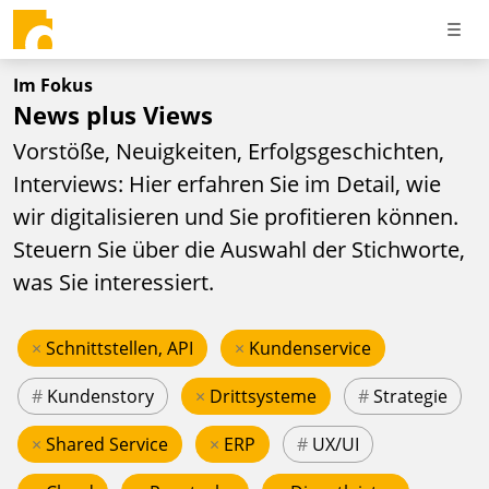
Im Fokus
News plus Views
Vorstöße, Neuigkeiten, Erfolgsgeschichten,
Interviews: Hier erfahren Sie im Detail, wie
wir digitalisieren und Sie profitieren können.
Steuern Sie über die Auswahl der Stichworte,
was Sie interessiert.
×
Schnittstellen, API
×
Kundenservice
#
Kundenstory
×
Drittsysteme
#
Strategie
×
Shared Service
×
ERP
#
UX/UI