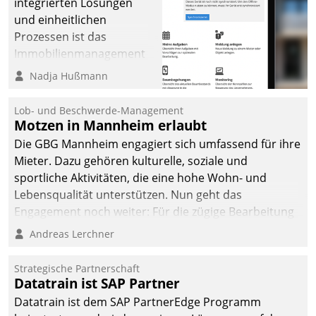
integrierten Lösungen
und einheitlichen
Prozessen ist das
Immobilienmanagement
der Bayerischen
Nadja Hußmann
Versorgungskammer im
Ressort Kapitalanlage für
Lob- und Beschwerde-Management
künftige Aufgaben und
Motzen in Mannheim erlaubt
Herausforderungen
Die GBG Mannheim engagiert sich umfassend für ihre
gerüstet.
Mieter. Dazu gehören kulturelle, soziale und
sportliche Aktivitäten, die eine hohe Wohn- und
Lebensqualität unterstützen. Nun geht das
Engagement noch weiter: Für die zügige Bearbeitung
von Beschwerden – oder Lob – richtet das
Andreas Lerchner
Unternehmen mit Datatrains Applikation fürs Lob-
und Beschwerde-Management einen eigenen Kanal
Strategische Partnerschaft
ein.
Datatrain ist SAP Partner
Datatrain ist dem SAP PartnerEdge Programm