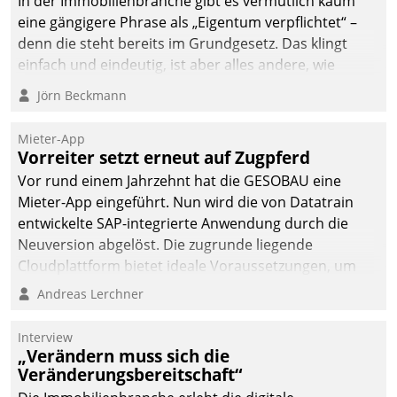
In der Immobilienbranche gibt es vermutlich kaum
eine gängigere Phrase als „Eigentum verpflichtet“ –
denn die steht bereits im Grundgesetz. Das klingt
einfach und eindeutig, ist aber alles andere, wie
Branchenbeschäftigte wissen. Denn mit der
Jörn Beckmann
Verantwortung folgen Verpflichtungen.
Mieter-App
Vorreiter setzt erneut auf Zugpferd
Vor rund einem Jahrzehnt hat die GESOBAU eine
Mieter-App eingeführt. Nun wird die von Datatrain
entwickelte SAP-integrierte Anwendung durch die
Neuversion abgelöst. Die zugrunde liegende
Cloudplattform bietet ideale Voraussetzungen, um
die Funktionalität der App zu erweitern und weitere
Andreas Lerchner
innovative Apps, auch von Drittanbietern, in SAP zu
integrieren.
Interview
„Verändern muss sich die
Veränderungsbereitschaft“