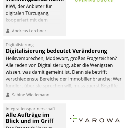
KIWI, der Anbieter für
digitalen Türzugang,
kooperiert mit dem
Beratungs- und
Andreas Lerchner
Softwareentwicklungshaus
Datatrain.
Digitalisierung
Digitalisierung bedeutet Veränderung
Heilsversprechen, Modewort, großes Fragezeichen?
Alle reden von Digitalisierung, aber die Wenigsten
wissen, was damit gemeint ist. Denn sie betrifft
verschiedenste Bereiche der Immobilienbranche: Wer
fundiert über sie sprechen will, muss zuerst Begriffe
klären. Ein Aspekt ist die betriebliche Optimierung:
Sabine Wiedemann
Moderne Softwarelösungen ermöglichen große
Einsparungen durch optimierte und automatisierte
Integrationspartnerschaft
Prozesse. Doch man darf nicht zu viel erwarten: Allein
Alle Aufträge im
Blick und im Griff
mit der Einführung einer neuen Software ist es nicht
getan. Die Digitalisierung erfordert von Unternehmen