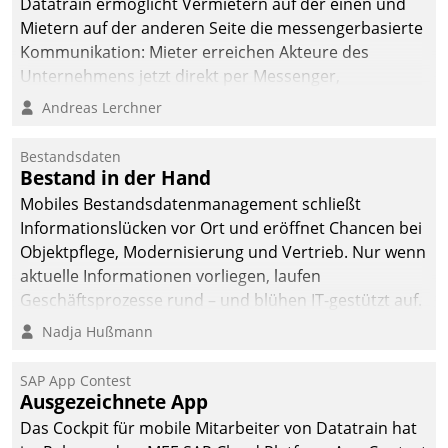
Datatrain ermöglicht Vermietern auf der einen und
man auf
Mietern auf der anderen Seite die messengerbasierte
Cloudtechnologie,
Kommunikation: Mieter erreichen Akteure des
bewährte und Startup-
Unternehmens jetzt direkt per Messenger,
Partner sowie erstmals
Mitarbeiter oder Dienstleister empfangen oder
Andreas Lerchner
agile Projektmethoden.
versenden die Nachrichten via Cockpit.
Bestandsdaten
Bestand in der Hand
Mobiles Bestandsdatenmanagement schließt
Informationslücken vor Ort und eröffnet Chancen bei
Objektpflege, Modernisierung und Vertrieb. Nur wenn
aktuelle Informationen vorliegen, laufen
Geschäftsprozesse rund – und blühen IT-gestützt auf.
Nadja Hußmann
SAP App Contest
Ausgezeichnete App
Das Cockpit für mobile Mitarbeiter von Datatrain hat