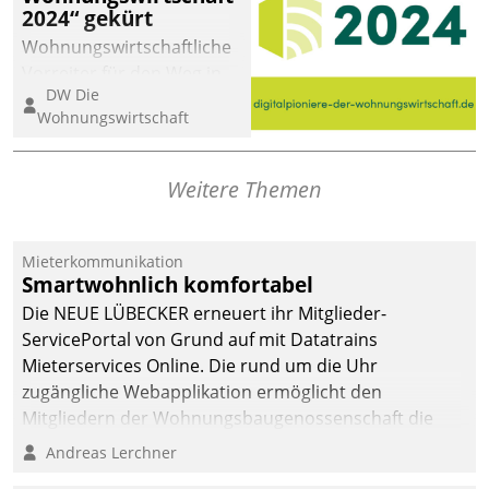
2024“ gekürt
Wohnungswirtschaftliche
Vorreiter für den Weg in
DW Die
eine digitale Zukunft zu
Wohnungswirtschaft
finden, ist das Ziel des
Awards „Digitalpioniere
der
Weitere Themen
Wohnungswirtschaft“.
Bewerben können sich
dafür ein Team
Mieterkommunikation
Smartwohnlich komfortabel
bestehend aus
Wohnungsunternehmen
Die NEUE LÜBECKER erneuert ihr Mitglieder-
und PropTech.
ServicePortal von Grund auf mit Datatrains
Mieterservices Online. Die rund um die Uhr
zugängliche Webapplikation ermöglicht den
Mitgliedern der Wohnungs­bau­genossenschaft die
Kontaktaufnahme per Smartphone, Tablet oder PC.
Andreas Lerchner