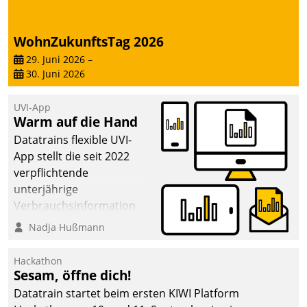
von AktivBo und
Datatrain ermöglicht
automatisiert ausgelöste,
WohnZukunftsTag 2026
zielgerichtete
29. Juni 2026
–
Mieterbefragungen – eine
30. Juni 2026
starke Grundlage für
intelligente,
UVI-App
datengestützte
Warm auf die Hand
Entscheidungen.
Datatrains flexible UVI-
App stellt die seit 2022
verpflichtende
unterjährige
Verbrauchsinformation
schnell, zuverlässig und
Nadja Hußmann
leicht bekömmlich bereit:
Die monatlichen
Hackathon
Mitteilungen zum
Sesam, öffne dich!
Heizungs- und
Datatrain startet beim ersten KIWI Platform
Wasserverbrauch gehen