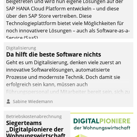
beigetreten und wird nun eigene Lösungen auf der
SAP HANA Cloud Platform entwickeln – und diese
über den SAP Store vertreiben. Diese
Technologieplattform bietet viele Möglichkeiten für
noch innovativere Lösungen – auch als Software-as-a-
Service (SaaS).
Digitalisierung
Da hilft die beste Software nichts
Geht es um Digitalisierung, denken viele zuerst an
innovative Softwarelösungen, automatisierte
Prozesse und modernste Technik. Doch damit sie
erfolgreich sein kann, müssen auch
Führungspersonal und Mitarbeiter bereit sein, sich zu
verändern und anzupassen, sonst werden sie an ihr
Sabine Wiedemann
scheitern.
Betriebskostenabrechnung
Siegerteams
„Digitalpioniere der
Wohnungswirtschaft