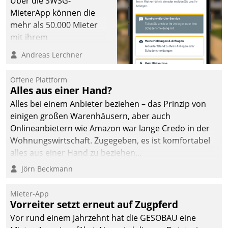
Über die SWSG-
MieterApp können die
mehr als 50.000 Mieter
mit ihrem
Wohnungsunternehmen
Andreas Lerchner
kommunizieren, auf dem
Laufenden bleiben, Daten
Offene Plattform
einsehen und ändern
Alles aus einer Hand?
oder
Alles bei einem Anbieter beziehen – das Prinzip von
Schadensmeldungen
einigen großen Warenhäusern, aber auch
abgeben – rund um die
Onlineanbietern wie Amazon war lange Credo in der
Uhr.
Wohnungswirtschaft. Zugegeben, es ist komfortabel
alles aus einer Hand zu beziehen...
Jörn Beckmann
Mieter-App
Vorreiter setzt erneut auf Zugpferd
Vor rund einem Jahrzehnt hat die GESOBAU eine