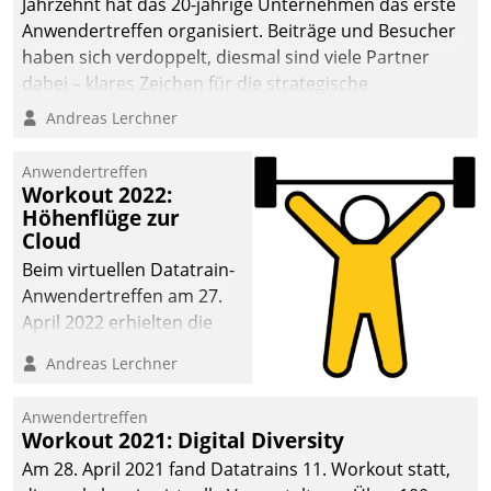
Jahrzehnt hat das 20-jährige Unternehmen das erste
Anwendertreffen organisiert. Beiträge und Besucher
haben sich verdoppelt, diesmal sind viele Partner
dabei – klares Zeichen für die strategische
Fokussierung auf den Kunden.
Andreas Lerchner
Anwendertreffen
Workout 2022:
Höhenflüge zur
Cloud
Beim virtuellen Datatrain-
Anwendertreffen am 27.
April 2022 erhielten die
Teilnehmerinnen und
Andreas Lerchner
Teilnehmer kurzweilige
Einblicke in innovative
Anwendertreffen
Cloud-Strategien und -
Workout 2021: Digital Diversity
Lösungen mit hohem
Am 28. April 2021 fand Datatrains 11. Workout statt,
Zukunftspotenzial.