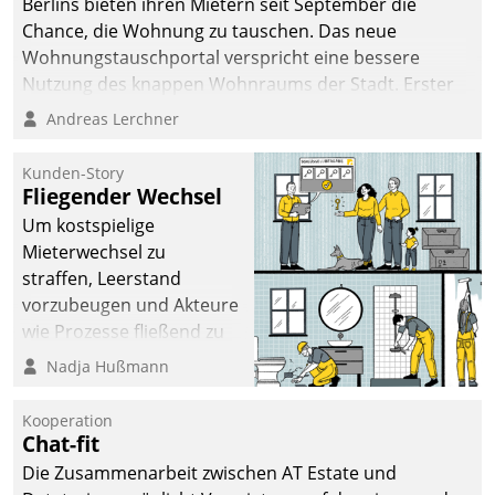
Berlins bieten ihren Mietern seit September die
sich dabei für den Betrieb
Chance, die Wohnung zu tauschen. Das neue
der Lösung über die SAP
Wohnungstauschportal verspricht eine bessere
Cloud Platform
Nutzung des knappen Wohnraums der Stadt. Erster
entschieden - als erstes
Anwendungsfall für Datatrains Lösung API-Hub mit
Andreas Lerchner
Unternehmen am
Schnittstellen zu den ERP-Systemen der
Wohnungsmarkt.
Unternehmen.
Kunden-Story
Fliegender Wechsel
Um kostspielige
Mieterwechsel zu
straffen, Leerstand
vorzubeugen und Akteure
wie Prozesse fließend zu
vernetzen, nutzt die
Nadja Hußmann
Berliner Gewobag seit
Jahresbeginn eine
Kooperation
Überblick, Einsicht und
Chat-fit
Eingriff bietende Lösung.
Die Zusammenarbeit zwischen AT Estate und
Zur Entwicklung setzte