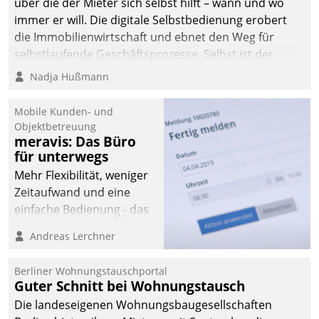
über die der Mieter sich selbst hilft – wann und wo
immer er will. Die digitale Selbstbedienung erobert
die Immobilienwirtschaft und ebnet den Weg für
selbstlaufende Geschäftsprozesse. Selbst ist der
Kunde und smart der Serviceanbieter.
Nadja Hußmann
Mobile Kunden- und
Objektbetreuung
meravis: Das Büro
für unterwegs
Mehr Flexibilität, weniger
Zeitaufwand und eine
einfache Bedienung - das
verspricht das aktuelle
Andreas Lerchner
Cockpit für mobile
Mitarbeiter von
Berliner Wohnungstauschportal
Datatrain. Die meravis
Guter Schnitt bei Wohnungstausch
Wohnungsbau- und
Die landeseigenen Wohnungsbaugesellschaften
Immobilien GmbH hat