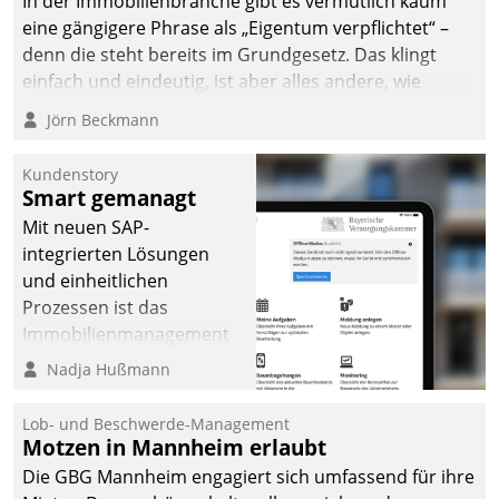
In der Immobilienbranche gibt es vermutlich kaum
Dialogführung ermöglicht
eine gängigere Phrase als „Eigentum verpflichtet“ –
dem externen
denn die steht bereits im Grundgesetz. Das klingt
Serviceteam, Anrufe von
einfach und eindeutig, ist aber alles andere, wie
Mietenden zügiger und
Branchenbeschäftigte wissen. Denn mit der
Jörn Beckmann
effizienter zu bearbeiten.
Verantwortung folgen Verpflichtungen.
Kundenstory
Smart gemanagt
Mit neuen SAP-
integrierten Lösungen
und einheitlichen
Prozessen ist das
Immobilienmanagement
der Bayerischen
Nadja Hußmann
Versorgungskammer im
Ressort Kapitalanlage für
Lob- und Beschwerde-Management
künftige Aufgaben und
Motzen in Mannheim erlaubt
Herausforderungen
Die GBG Mannheim engagiert sich umfassend für ihre
gerüstet.