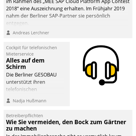
im Rahmen des „MEE SAP Cloud Platform App Contest
2018“ eine Auszeichnung erhalten. Im Frühjahr 2019
nahm der Berliner SAP-Partner sie persönlich
entgegen.
Andreas Lerchner
Cockpit für telefonischen
Mieterservice
Alles auf dem
Schirm
Die Berliner GESOBAU
unterstützt ihren
telefonischen
Mieterservice mit einem
Nadja Hußmann
digitalen Cockpit, das
situationsbezogen
Betreiberpflichten
passende Fragen und
Wie Sie vermeiden, den Bock zum Gärtner
Schlagworte auswirft.
zu machen
Eine intuitive