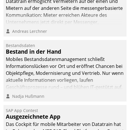
Datatrain ermöglicht Vermietern auf der einen und
man auf
Mietern auf der anderen Seite die messengerbasierte
Cloudtechnologie,
Kommunikation: Mieter erreichen Akteure des
bewährte und Startup-
Unternehmens jetzt direkt per Messenger,
Partner sowie erstmals
Mitarbeiter oder Dienstleister empfangen oder
Andreas Lerchner
agile Projektmethoden.
versenden die Nachrichten via Cockpit.
Bestandsdaten
Bestand in der Hand
Mobiles Bestandsdatenmanagement schließt
Informationslücken vor Ort und eröffnet Chancen bei
Objektpflege, Modernisierung und Vertrieb. Nur wenn
aktuelle Informationen vorliegen, laufen
Geschäftsprozesse rund – und blühen IT-gestützt auf.
Nadja Hußmann
SAP App Contest
Ausgezeichnete App
Das Cockpit für mobile Mitarbeiter von Datatrain hat