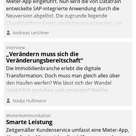
Mieter-App eingeführt. Nun wird die von Datatrain
entwickelte SAP-integrierte Anwendung durch die
Neuversion abgelöst. Die zugrunde liegende
Cloudplattform bietet ideale Voraussetzungen, um
die Funktionalität der App zu erweitern und weitere
Andreas Lerchner
innovative Apps, auch von Drittanbietern, in SAP zu
integrieren.
Interview
„Verändern muss sich die
Veränderungsbereitschaft“
Die Immobilienbranche erlebt die digitale
Transformation. Doch muss man gleich alles über
den Haufen werfen? Wie lässt sich der Wandel
tatsächlich gestalten und umsetzen? Welche
Argumente zählen wirklich?
Nadja Hußmann
Mieterkommunikation
Smarte Leistung
Zeitgemäßer Kundenservice umfasst eine Mieter-App,