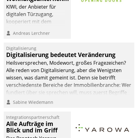
KIWI, der Anbieter für
digitalen Türzugang,
kooperiert mit dem
Beratungs- und
Andreas Lerchner
Softwareentwicklungshaus
Datatrain.
Digitalisierung
Digitalisierung bedeutet Veränderung
Heilsversprechen, Modewort, großes Fragezeichen?
Alle reden von Digitalisierung, aber die Wenigsten
wissen, was damit gemeint ist. Denn sie betrifft
verschiedenste Bereiche der Immobilienbranche: Wer
fundiert über sie sprechen will, muss zuerst Begriffe
klären. Ein Aspekt ist die betriebliche Optimierung:
Sabine Wiedemann
Moderne Softwarelösungen ermöglichen große
Einsparungen durch optimierte und automatisierte
Integrationspartnerschaft
Prozesse. Doch man darf nicht zu viel erwarten: Allein
Alle Aufträge im
Blick und im Griff
mit der Einführung einer neuen Software ist es nicht
getan. Die Digitalisierung erfordert von Unternehmen