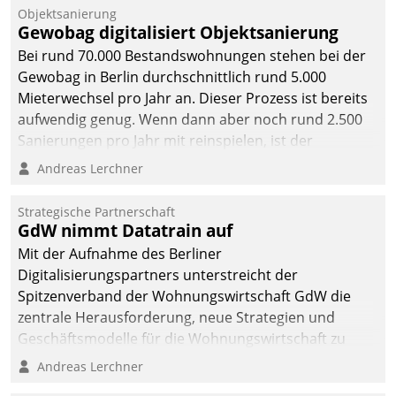
Objektsanierung
Gewobag digitalisiert Objektsanierung
Bei rund 70.000 Bestandswohnungen stehen bei der
Gewobag in Berlin durchschnittlich rund 5.000
Mieterwechsel pro Jahr an. Dieser Prozess ist bereits
aufwendig genug. Wenn dann aber noch rund 2.500
Sanierungen pro Jahr mit reinspielen, ist der
Betreuungs- und Organisationsaufwand immens. Im
Andreas Lerchner
Rahmen ihrer Digitalisierungsstrategie hat das
kommunale Wohnungsbauunternehmen daher
Strategische Partnerschaft
gemeinsam mit der Berliner Datatrain GmbH den
GdW nimmt Datatrain auf
Teilprozess der Objektsanierung digitalisiert.
Mit der Aufnahme des Berliner
Digitalisierungspartners unterstreicht der
Spitzenverband der Wohnungswirtschaft GdW die
zentrale Herausforderung, neue Strategien und
Geschäftsmodelle für die Wohnungswirtschaft zu
entwickeln.
Andreas Lerchner