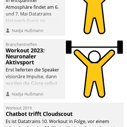
In entspannter
Atmosphäre findet am 6.
und 7. Mai Datatrains
Netzwerk-Event im
Kunden- und Partnerkreis
Nadja Hußmann
statt. Zentrale Frage: Wie
lassen sich
Branchentreffen
Mammutprojekte
Workout 2023:
meistern und Workloads
Neuronaler
Aktivsport
wuppen – bei zunehmend
anspruchsvollen
Erst lieferten die Speaker
Aufgaben und
visionäre Impulse, dann
abnehmendem
wurden die Gäste selbst
Nachwuchs?
aktiv und sammelten
Nadja Hußmann
methodisch
Vernetzungsideen fürs
Workout 2019
Quartier. Dazwischen
Chatbot trifft Cloudscout
zeigte Datatrain, was es
Es ist Datatrains 10. Workout in Folge, vor einem
Neues zu bieten hat.