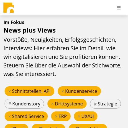
Im Fokus
News plus Views
Vorstöße, Neuigkeiten, Erfolgsgeschichten,
Interviews: Hier erfahren Sie im Detail, wie
wir digitalisieren und Sie profitieren können.
Steuern Sie über die Auswahl der Stichworte,
was Sie interessiert.
×
Schnittstellen, API
×
Kundenservice
#
Kundenstory
×
Drittsysteme
#
Strategie
×
Shared Service
×
ERP
×
UX/UI