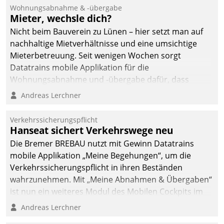
Wohnungsabnahme & -übergabe
Mieter, wechsle dich?
Nicht beim Bauverein zu Lünen – hier setzt man auf
nachhaltige Mietverhältnisse und eine umsichtige
Mieterbetreuung. Seit wenigen Wochen sorgt
Datatrains mobile Applikation für die
Wohnungsabnahme und -übergabe dafür, dass
Mieter wohlgeordnet kommen und, so es sein muss,
Andreas Lerchner
gehen können.
Verkehrssicherungspflicht
Hanseat sichert Verkehrswege neu
Die Bremer BREBAU nutzt mit Gewinn Datatrains
mobile Applikation „Meine Begehungen“, um die
Verkehrssicherungspflicht in ihren Beständen
wahrzunehmen. Mit „Meine Abnahmen & Übergaben“
ist nun ein weiteres Modul des Mobilen Cockpits im
Einsatz.
Andreas Lerchner