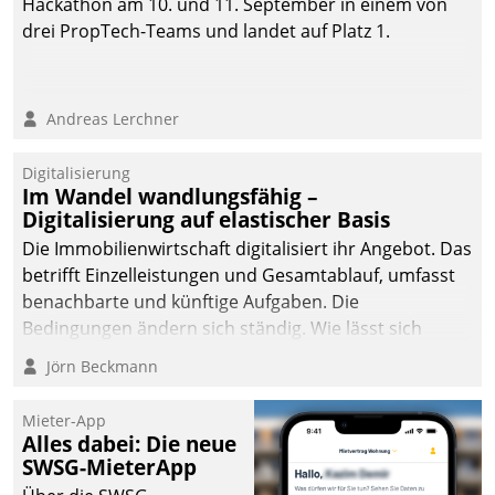
Hackathon am 10. und 11. September in einem von
automatisiert, vollständig
drei PropTech-Teams und landet auf Platz 1.
und auf Wunsch über
mehrere zuvor
festgelegte
Andreas Lerchner
Kommunikationswege bei
den Empfängern ein.
Digitalisierung
Im Wandel wandlungsfähig –
Digitalisierung auf elastischer Basis
Die Immobilienwirtschaft digitalisiert ihr Angebot. Das
betrifft Einzelleistungen und Gesamtablauf, umfasst
benachbarte und künftige Aufgaben. Die
Bedingungen ändern sich ständig. Wie lässt sich
technisch die Kontrolle wahren und zugleich Freiraum
Jörn Beckmann
fürs Wachsen öffnen?
Mieter-App
Alles dabei: Die neue
SWSG-MieterApp