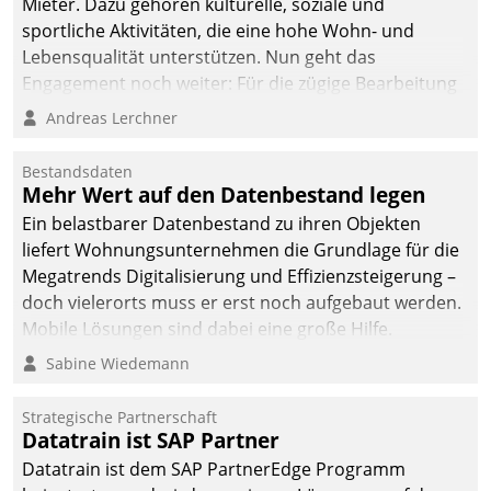
Mieter. Dazu gehören kulturelle, soziale und
sportliche Aktivitäten, die eine hohe Wohn- und
Lebensqualität unterstützen. Nun geht das
Engagement noch weiter: Für die zügige Bearbeitung
von Beschwerden – oder Lob – richtet das
Andreas Lerchner
Unternehmen mit Datatrains Applikation fürs Lob-
und Beschwerde-Management einen eigenen Kanal
Bestandsdaten
ein.
Mehr Wert auf den Datenbestand legen
Ein belastbarer Datenbestand zu ihren Objekten
liefert Wohnungsunternehmen die Grundlage für die
Megatrends Digitalisierung und Effizienzsteigerung –
doch vielerorts muss er erst noch aufgebaut werden.
Mobile Lösungen sind dabei eine große Hilfe.
Sabine Wiedemann
Strategische Partnerschaft
Datatrain ist SAP Partner
Datatrain ist dem SAP PartnerEdge Programm