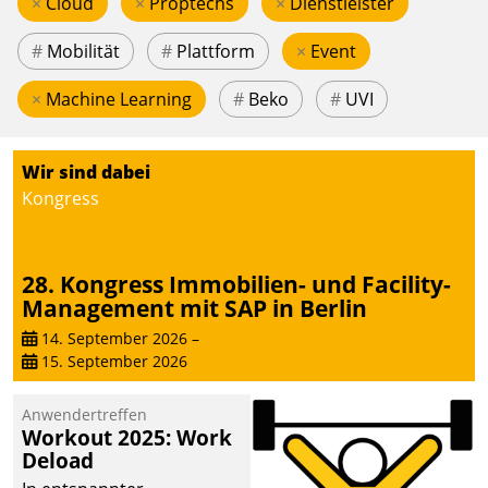
×
Cloud
×
Proptechs
×
Dienstleister
#
Mobilität
#
Plattform
×
Event
×
Machine Learning
#
Beko
#
UVI
Wir sind dabei
Kongress
28. Kongress Immobilien- und Facility-
Management mit SAP in Berlin
14. September 2026
–
15. September 2026
Anwendertreffen
Workout 2025: Work
Deload