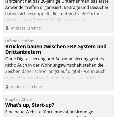
Jahrzehnt hat das 20-jährige Unternehmen das erste
Anwendertreffen organisiert. Beiträge und Besucher
haben sich verdoppelt, diesmal sind viele Partner
dabei – klares Zeichen für die strategische
Fokussierung auf den Kunden.
Andreas Lerchner
Offene Plattform
Brücken bauen zwischen ERP-System und
Drittanbietern
Ohne Digitalisierung und Automatisierung geht es
nicht: Auch in der Wohnungswirtschaft stehen die
Zeichen daher schon längst auf digital – wenn auch,
zugegebenermaßen, behutsamer als in anderen
Branchen.
Andreas Lerchner
PropTechCheck
What’s up, Start-up?
Eine neue Website führt innovationsfreudige