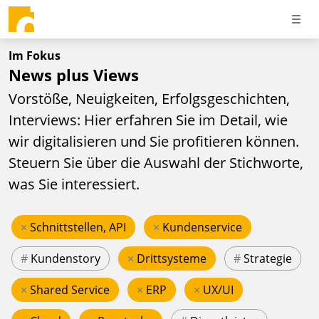
Im Fokus
News plus Views
Vorstöße, Neuigkeiten, Erfolgsgeschichten,
Interviews: Hier erfahren Sie im Detail, wie
wir digitalisieren und Sie profitieren können.
Steuern Sie über die Auswahl der Stichworte,
was Sie interessiert.
×
Schnittstellen, API
×
Kundenservice
#
Kundenstory
×
Drittsysteme
#
Strategie
×
Shared Service
×
ERP
×
UX/UI