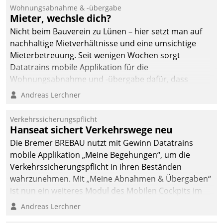
Wohnungsabnahme & -übergabe
Mieter, wechsle dich?
Nicht beim Bauverein zu Lünen – hier setzt man auf
nachhaltige Mietverhältnisse und eine umsichtige
Mieterbetreuung. Seit wenigen Wochen sorgt
Datatrains mobile Applikation für die
Wohnungsabnahme und -übergabe dafür, dass
Mieter wohlgeordnet kommen und, so es sein muss,
Andreas Lerchner
gehen können.
Verkehrssicherungspflicht
Hanseat sichert Verkehrswege neu
Die Bremer BREBAU nutzt mit Gewinn Datatrains
mobile Applikation „Meine Begehungen“, um die
Verkehrssicherungspflicht in ihren Beständen
wahrzunehmen. Mit „Meine Abnahmen & Übergaben“
ist nun ein weiteres Modul des Mobilen Cockpits im
Einsatz.
Andreas Lerchner