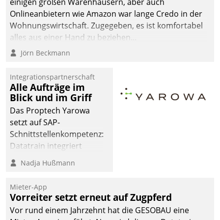
einigen großen Warenhäusern, aber auch
abgeben – rund um die
Onlineanbietern wie Amazon war lange Credo in der
Uhr.
Wohnungswirtschaft. Zugegeben, es ist komfortabel
alles aus einer Hand zu beziehen...
Jörn Beckmann
Integrationspartnerschaft
Alle Aufträge im
Blick und im Griff
Das Proptech Yarowa
setzt auf SAP-
Schnittstellenkompetenz:
Datatrain integriert
Yarowas Portal zur
Nadja Hußmann
Vergabe und Verwaltung
von Aufträgen der
Mieter-App
operativen
Vorreiter setzt erneut auf Zugpferd
Instandhaltung in die
Vor rund einem Jahrzehnt hat die GESOBAU eine
SAP-Systemlandschaft