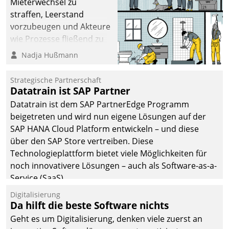
Mieterwechsel zu
straffen, Leerstand
vorzubeugen und Akteure
wie Prozesse fließend zu
vernetzen, nutzt die
Nadja Hußmann
Berliner Gewobag seit
Jahresbeginn eine
Strategische Partnerschaft
Überblick, Einsicht und
Datatrain ist SAP Partner
Eingriff bietende Lösung.
Datatrain ist dem SAP PartnerEdge Programm
Zur Entwicklung setzte
beigetreten und wird nun eigene Lösungen auf der
man auf
SAP HANA Cloud Platform entwickeln – und diese
Cloudtechnologie,
über den SAP Store vertreiben. Diese
bewährte und Startup-
Technologieplattform bietet viele Möglichkeiten für
Partner sowie erstmals
noch innovativere Lösungen – auch als Software-as-a-
agile Projektmethoden.
Service (SaaS).
Digitalisierung
Da hilft die beste Software nichts
Geht es um Digitalisierung, denken viele zuerst an