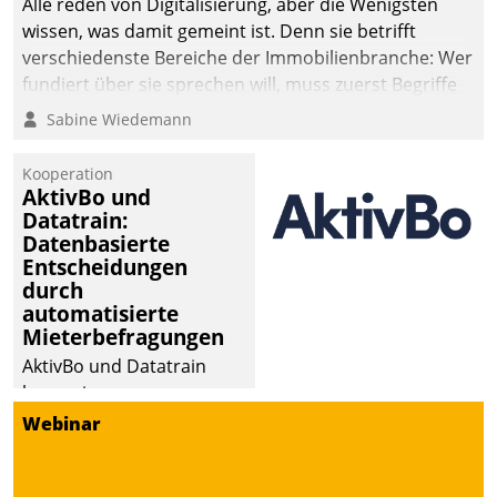
Alle reden von Digitalisierung, aber die Wenigsten
wissen, was damit gemeint ist. Denn sie betrifft
verschiedenste Bereiche der Immobilienbranche: Wer
fundiert über sie sprechen will, muss zuerst Begriffe
klären. Ein Aspekt ist die betriebliche Optimierung:
Sabine Wiedemann
Moderne Softwarelösungen ermöglichen große
Einsparungen durch optimierte und automatisierte
Kooperation
Prozesse. Doch man darf nicht zu viel erwarten: Allein
AktivBo und
Datatrain:
mit der Einführung einer neuen Software ist es nicht
Datenbasierte
getan. Die Digitalisierung erfordert von Unternehmen
Entscheidungen
die Bereitschaft, sich zu überprüfen, zu hinterfragen
durch
und zu verändern.
automatisierte
Mieterbefragungen
AktivBo und Datatrain
kooperieren –
Immobilienunternehmen
Webinar
profitieren: Die nahtlose
Integration der Lösungen