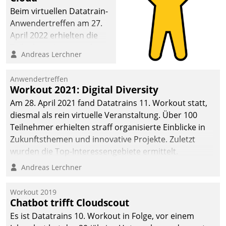
Beim virtuellen Datatrain-
Anwendertreffen am 27.
April 2022 erhielten die
Teilnehmerinnen und
Andreas Lerchner
Teilnehmer kurzweilige
Einblicke in innovative
Anwendertreffen
Cloud-Strategien und -
Workout 2021: Digital Diversity
Lösungen mit hohem
Am 28. April 2021 fand Datatrains 11. Workout statt,
Zukunftspotenzial.
diesmal als rein virtuelle Veranstaltung. Über 100
Teilnehmer erhielten straff organisierte Einblicke in
Zukunftsthemen und innovative Projekte. Zuletzt
wurden die Top-Interessengebiete ermittelt.
Andreas Lerchner
Workout 2019
Chatbot trifft Cloudscout
Es ist Datatrains 10. Workout in Folge, vor einem