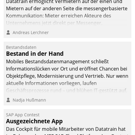
Datatrain ermöglicht Vermietern auf der einen und
Mietern auf der anderen Seite die messengerbasierte
Kommunikation: Mieter erreichen Akteure des
Unternehmens jetzt direkt per Messenger,
Mitarbeiter oder Dienstleister empfangen oder
Andreas Lerchner
versenden die Nachrichten via Cockpit.
Bestandsdaten
Bestand in der Hand
Mobiles Bestandsdatenmanagement schließt
Informationslücken vor Ort und eröffnet Chancen bei
Objektpflege, Modernisierung und Vertrieb. Nur wenn
aktuelle Informationen vorliegen, laufen
Geschäftsprozesse rund – und blühen IT-gestützt auf.
Nadja Hußmann
SAP App Contest
Ausgezeichnete App
Das Cockpit für mobile Mitarbeiter von Datatrain hat