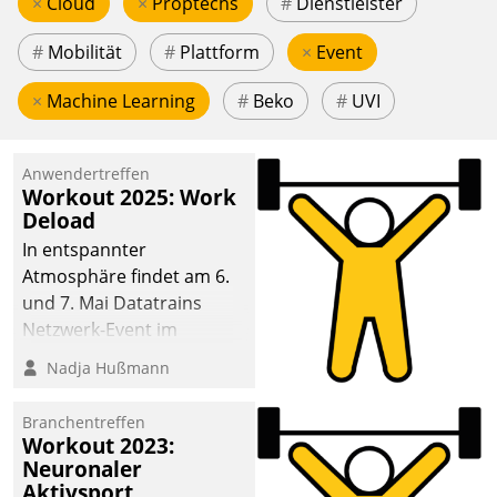
×
Cloud
×
Proptechs
#
Dienstleister
#
Mobilität
#
Plattform
×
Event
×
Machine Learning
#
Beko
#
UVI
Anwendertreffen
Workout 2025: Work
Deload
In entspannter
Atmosphäre findet am 6.
und 7. Mai Datatrains
Netzwerk-Event im
Kunden- und Partnerkreis
Nadja Hußmann
statt. Zentrale Frage: Wie
lassen sich
Branchentreffen
Mammutprojekte
Workout 2023:
meistern und Workloads
Neuronaler
Aktivsport
wuppen – bei zunehmend