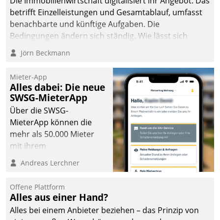
Die Immobilienwirtschaft digitalisiert ihr Angebot. Das
betrifft Einzelleistungen und Gesamtablauf, umfasst
benachbarte und künftige Aufgaben. Die
Bedingungen ändern sich ständig. Wie lässt sich
technisch die Kontrolle wahren und zugleich Freiraum
Jörn Beckmann
fürs Wachsen öffnen?
Mieter-App
Alles dabei: Die neue
SWSG-MieterApp
Über die SWSG-
MieterApp können die
mehr als 50.000 Mieter
mit ihrem
Wohnungsunternehmen
Andreas Lerchner
kommunizieren, auf dem
Laufenden bleiben, Daten
Offene Plattform
einsehen und ändern
Alles aus einer Hand?
oder
Alles bei einem Anbieter beziehen – das Prinzip von
Schadensmeldungen