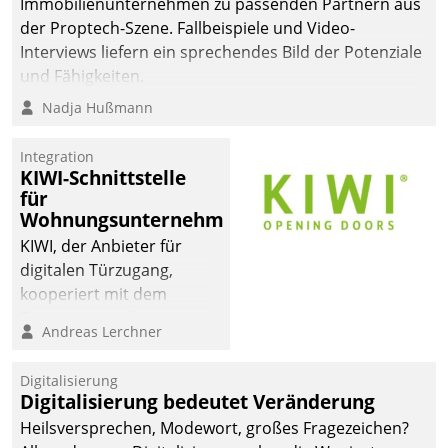
Immobilienunternehmen zu passenden Partnern aus
der Proptech-Szene. Fallbeispiele und Video-
Interviews liefern ein sprechendes Bild der Potenziale
und Fähigkeiten.
Nadja Hußmann
Integration
KIWI-Schnittstelle
für
Wohnungsunternehmen
KIWI, der Anbieter für
digitalen Türzugang,
kooperiert mit dem
Beratungs- und
Andreas Lerchner
Softwareentwicklungshaus
Datatrain.
Digitalisierung
Digitalisierung bedeutet Veränderung
Heilsversprechen, Modewort, großes Fragezeichen?