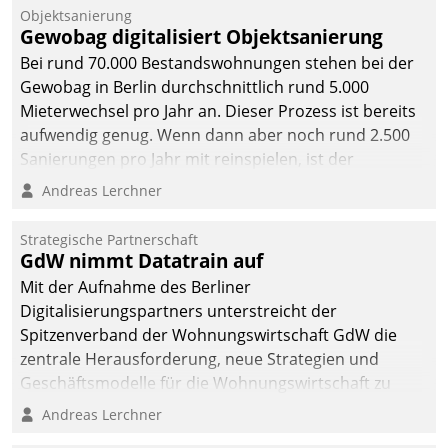
Objektsanierung
Gewobag digitalisiert Objektsanierung
Bei rund 70.000 Bestandswohnungen stehen bei der
Gewobag in Berlin durchschnittlich rund 5.000
Mieterwechsel pro Jahr an. Dieser Prozess ist bereits
aufwendig genug. Wenn dann aber noch rund 2.500
Sanierungen pro Jahr mit reinspielen, ist der
Betreuungs- und Organisationsaufwand immens. Im
Andreas Lerchner
Rahmen ihrer Digitalisierungsstrategie hat das
kommunale Wohnungsbauunternehmen daher
Strategische Partnerschaft
gemeinsam mit der Berliner Datatrain GmbH den
GdW nimmt Datatrain auf
Teilprozess der Objektsanierung digitalisiert.
Mit der Aufnahme des Berliner
Digitalisierungspartners unterstreicht der
Spitzenverband der Wohnungswirtschaft GdW die
zentrale Herausforderung, neue Strategien und
Geschäftsmodelle für die Wohnungswirtschaft zu
entwickeln.
Andreas Lerchner