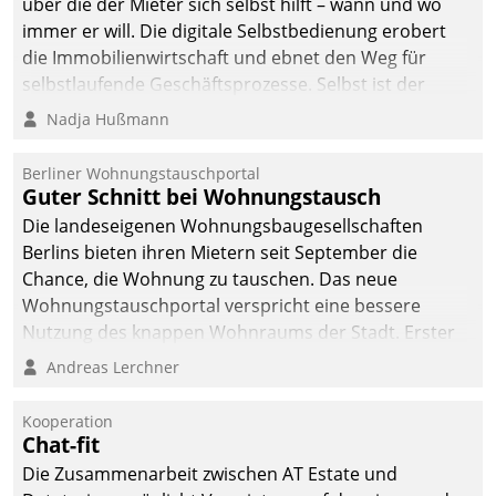
über die der Mieter sich selbst hilft – wann und wo
immer er will. Die digitale Selbstbedienung erobert
die Immobilienwirtschaft und ebnet den Weg für
selbstlaufende Geschäftsprozesse. Selbst ist der
Kunde und smart der Serviceanbieter.
Nadja Hußmann
Berliner Wohnungstauschportal
Guter Schnitt bei Wohnungstausch
Die landeseigenen Wohnungsbaugesellschaften
Berlins bieten ihren Mietern seit September die
Chance, die Wohnung zu tauschen. Das neue
Wohnungstauschportal verspricht eine bessere
Nutzung des knappen Wohnraums der Stadt. Erster
Anwendungsfall für Datatrains Lösung API-Hub mit
Andreas Lerchner
Schnittstellen zu den ERP-Systemen der
Unternehmen.
Kooperation
Chat-fit
Die Zusammenarbeit zwischen AT Estate und