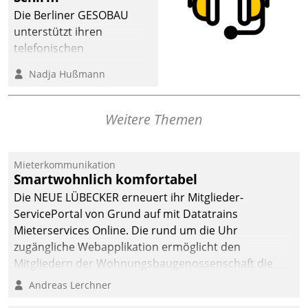
dafür ein Team
Die Berliner GESOBAU
bestehend aus
unterstützt ihren
Wohnungsunternehmen
telefonischen
und PropTech.
Mieterservice mit einem
Nadja Hußmann
digitalen Cockpit, das
situationsbezogen
passende Fragen und
Weitere Themen
Schlagworte auswirft.
Eine intuitive
Dialogführung ermöglicht
Mieterkommunikation
Smartwohnlich komfortabel
dem externen
Serviceteam, Anrufe von
Die NEUE LÜBECKER erneuert ihr Mitglieder-
Mietenden zügiger und
ServicePortal von Grund auf mit Datatrains
effizienter zu bearbeiten.
Mieterservices Online. Die rund um die Uhr
zugängliche Webapplikation ermöglicht den
Mitgliedern der Wohnungs­bau­genossenschaft die
Kontaktaufnahme per Smartphone, Tablet oder PC.
Andreas Lerchner