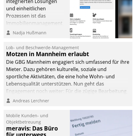
integrierten Lösungen
und einheitlichen
Prozessen ist das
Immobilienmanagement
der Bayerischen
Nadja Hußmann
Versorgungskammer im
Ressort Kapitalanlage für
Lob- und Beschwerde-Management
künftige Aufgaben und
Motzen in Mannheim erlaubt
Herausforderungen
Die GBG Mannheim engagiert sich umfassend für ihre
gerüstet.
Mieter. Dazu gehören kulturelle, soziale und
sportliche Aktivitäten, die eine hohe Wohn- und
Lebensqualität unterstützen. Nun geht das
Engagement noch weiter: Für die zügige Bearbeitung
von Beschwerden – oder Lob – richtet das
Andreas Lerchner
Unternehmen mit Datatrains Applikation fürs Lob-
und Beschwerde-Management einen eigenen Kanal
Mobile Kunden- und
ein.
Objektbetreuung
meravis: Das Büro
für unterwegs