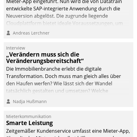
Mieter-App eingeführt. Nun wird die von Datatrain
deutscher
entwickelte SAP-integrierte Anwendung durch die
Wohnungsunternehmen
Neuversion abgelöst. Die zugrunde liegende
– und beschleunigt damit
Cloudplattform bietet ideale Voraussetzungen, um
den Weg vom
die Funktionalität der App zu erweitern und weitere
Andreas Lerchner
Mieteranliegen zum
innovative Apps, auch von Drittanbietern, in SAP zu
Dienstleisterauftrag.
integrieren.
Interview
„Verändern muss sich die
Veränderungsbereitschaft“
Die Immobilienbranche erlebt die digitale
Transformation. Doch muss man gleich alles über
den Haufen werfen? Wie lässt sich der Wandel
tatsächlich gestalten und umsetzen? Welche
Argumente zählen wirklich?
Nadja Hußmann
Mieterkommunikation
Smarte Leistung
Zeitgemäßer Kundenservice umfasst eine Mieter-App,