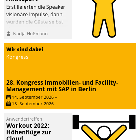
anspruchsvollen
Erst lieferten die Speaker
Aufgaben und
visionäre Impulse, dann
abnehmendem
wurden die Gäste selbst
Nachwuchs?
aktiv und sammelten
Nadja Hußmann
methodisch
Vernetzungsideen fürs
Wir sind dabei
Quartier. Dazwischen
Kongress
zeigte Datatrain, was es
Neues zu bieten hat.
28. Kongress Immobilien- und Facility-
Management mit SAP in Berlin
14. September 2026
–
15. September 2026
Anwendertreffen
Workout 2022:
Höhenflüge zur
Cloud