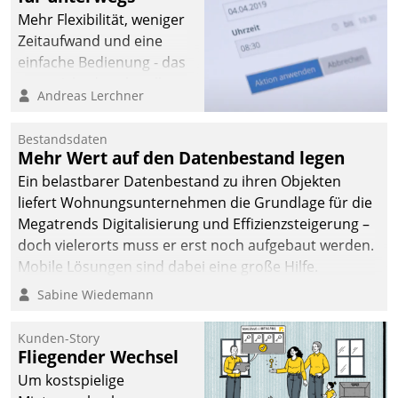
Mehr Flexibilität, weniger
Zeitaufwand und eine
einfache Bedienung - das
verspricht das aktuelle
Andreas Lerchner
Cockpit für mobile
Mitarbeiter von
Bestandsdaten
Datatrain. Die meravis
Mehr Wert auf den Datenbestand legen
Wohnungsbau- und
Ein belastbarer Datenbestand zu ihren Objekten
Immobilien GmbH hat
liefert Wohnungsunternehmen die Grundlage für die
sich dabei für den Betrieb
Megatrends Digitalisierung und Effizienzsteigerung –
der Lösung über die SAP
doch vielerorts muss er erst noch aufgebaut werden.
Cloud Platform
Mobile Lösungen sind dabei eine große Hilfe.
entschieden - als erstes
Sabine Wiedemann
Unternehmen am
Wohnungsmarkt.
Kunden-Story
Fliegender Wechsel
Um kostspielige