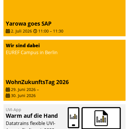
von AktivBo und
Datatrain ermöglicht
automatisiert ausgelöste,
zielgerichtete
Yarowa goes SAP
Mieterbefragungen – eine
2. Juli 2026
11:00
–
11:30
starke Grundlage für
intelligente,
Wir sind dabei
datengestützte
EUREF Campus in Berlin
Entscheidungen.
WohnZukunftsTag 2026
29. Juni 2026
–
30. Juni 2026
UVI-App
Warm auf die Hand
Datatrains flexible UVI-