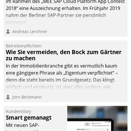
im Rahmen des „MEE SAP Cloud Platform App Contest
2018“ eine Auszeichnung erhalten. Im Frühjahr 2019
nahm der Berliner SAP-Partner sie persönlich
entgegen.
Andreas Lerchner
Betreiberpflichten
Wie Sie vermeiden, den Bock zum Gärtner
zu machen
In der Immobilienbranche gibt es vermutlich kaum
eine gängigere Phrase als „Eigentum verpflichtet“ –
denn die steht bereits im Grundgesetz. Das klingt
einfach und eindeutig, ist aber alles andere, wie
Branchenbeschäftigte wissen. Denn mit der
Jörn Beckmann
Verantwortung folgen Verpflichtungen.
Kundenstory
Smart gemanagt
Mit neuen SAP-