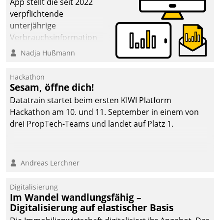
App stellt die seit 2022
verpflichtende
unterjährige
Verbrauchsinformation
schnell, zuverlässig und
Nadja Hußmann
leicht bekömmlich bereit:
Die monatlichen
Hackathon
Mitteilungen zum
Sesam, öffne dich!
Heizungs- und
Datatrain startet beim ersten KIWI Platform
Wasserverbrauch gehen
Hackathon am 10. und 11. September in einem von
automatisiert, vollständig
drei PropTech-Teams und landet auf Platz 1.
und auf Wunsch über
mehrere zuvor
festgelegte
Andreas Lerchner
Kommunikationswege bei
den Empfängern ein.
Digitalisierung
Im Wandel wandlungsfähig –
Digitalisierung auf elastischer Basis