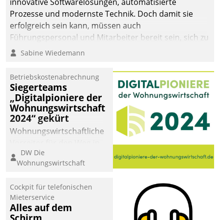
innovative Softwarelösungen, automatisierte
Prozesse und modernste Technik. Doch damit sie
erfolgreich sein kann, müssen auch
Führungspersonal und Mitarbeiter bereit sein, sich zu
verändern und anzupassen, sonst werden sie an ihr
Sabine Wiedemann
scheitern.
Betriebskostenabrechnung
Siegerteams
„Digitalpioniere der
Wohnungswirtschaft
2024“ gekürt
Wohnungswirtschaftliche
Vorreiter für den Weg in
DW Die
eine digitale Zukunft zu
Wohnungswirtschaft
finden, ist das Ziel des
Awards „Digitalpioniere
Cockpit für telefonischen
der
Mieterservice
Wohnungswirtschaft“.
Alles auf dem
Bewerben können sich
Schirm