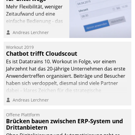
automatisiert, vollständig
Mehr Flexibilität, weniger
und auf Wunsch über
Zeitaufwand und eine
mehrere zuvor
einfache Bedienung - das
festgelegte
verspricht das aktuelle
Andreas Lerchner
Kommunikationswege bei
Cockpit für mobile
den Empfängern ein.
Mitarbeiter von
Workout 2019
Datatrain. Die meravis
Chatbot trifft Cloudscout
Wohnungsbau- und
Es ist Datatrains 10. Workout in Folge, vor einem
Immobilien GmbH hat
Jahrzehnt hat das 20-jährige Unternehmen das erste
sich dabei für den Betrieb
Anwendertreffen organisiert. Beiträge und Besucher
der Lösung über die SAP
haben sich verdoppelt, diesmal sind viele Partner
Cloud Platform
dabei – klares Zeichen für die strategische
entschieden - als erstes
Fokussierung auf den Kunden.
Andreas Lerchner
Unternehmen am
Wohnungsmarkt.
Offene Plattform
Brücken bauen zwischen ERP-System und
Drittanbietern