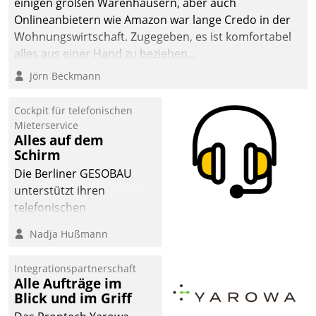
einigen großen Warenhäusern, aber auch
Onlineanbietern wie Amazon war lange Credo in der
Wohnungswirtschaft. Zugegeben, es ist komfortabel
alles aus einer Hand zu beziehen...
Jörn Beckmann
Cockpit für telefonischen
Mieterservice
Alles auf dem
Schirm
Die Berliner GESOBAU
unterstützt ihren
telefonischen
Mieterservice mit einem
Nadja Hußmann
digitalen Cockpit, das
situationsbezogen
Integrationspartnerschaft
passende Fragen und
Alle Aufträge im
Schlagworte auswirft.
Blick und im Griff
Eine intuitive