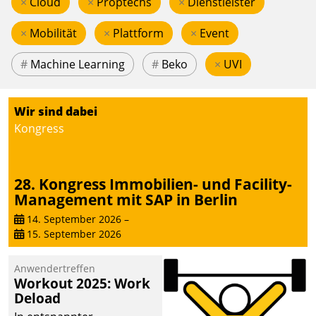
×
Cloud
×
Proptechs
×
Dienstleister
×
Mobilität
×
Plattform
×
Event
#
Machine Learning
#
Beko
×
UVI
Wir sind dabei
Kongress
28. Kongress Immobilien- und Facility-
Management mit SAP in Berlin
14. September 2026
–
15. September 2026
Anwendertreffen
Workout 2025: Work
Deload