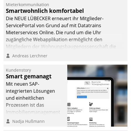
dafür ein Team
Mieterkommunikation
Smartwohnlich komfortabel
bestehend aus
Wohnungsunternehmen
Die NEUE LÜBECKER erneuert ihr Mitglieder-
und PropTech.
ServicePortal von Grund auf mit Datatrains
Mieterservices Online. Die rund um die Uhr
zugängliche Webapplikation ermöglicht den
Mitgliedern der Wohnungs­bau­genossenschaft die
Kontaktaufnahme per Smartphone, Tablet oder PC.
Andreas Lerchner
Kundenstory
Smart gemanagt
Mit neuen SAP-
integrierten Lösungen
und einheitlichen
Prozessen ist das
Immobilienmanagement
der Bayerischen
Nadja Hußmann
Versorgungskammer im