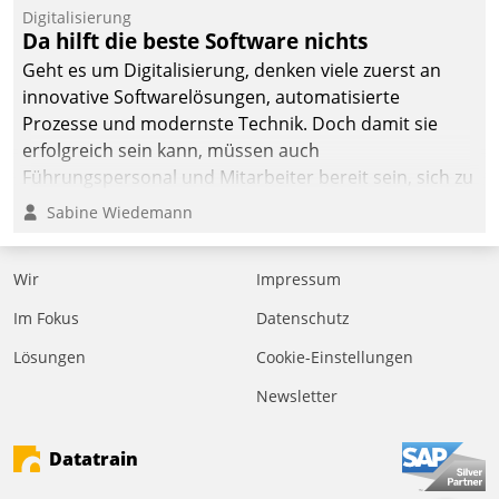
befolgt werden.
Digitalisierung
Da hilft die beste Software nichts
Geht es um Digitalisierung, denken viele zuerst an
innovative Softwarelösungen, automatisierte
Prozesse und modernste Technik. Doch damit sie
erfolgreich sein kann, müssen auch
Führungspersonal und Mitarbeiter bereit sein, sich zu
verändern und anzupassen, sonst werden sie an ihr
Sabine Wiedemann
scheitern.
Wir
Impressum
Im Fokus
Datenschutz
Lösungen
Cookie-Einstellungen
Newsletter
Datatrain