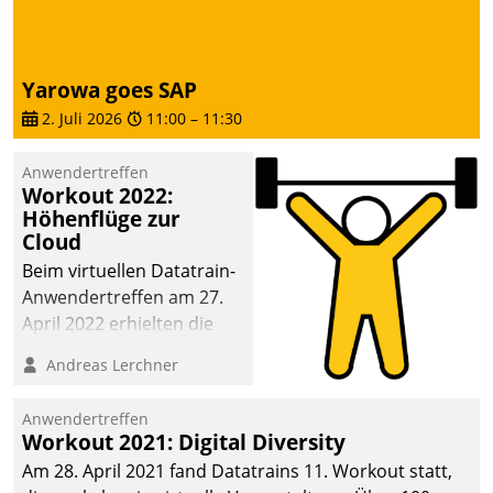
Yarowa goes SAP
2. Juli 2026
11:00
–
11:30
Anwendertreffen
Workout 2022:
Höhenflüge zur
Cloud
Beim virtuellen Datatrain-
Anwendertreffen am 27.
April 2022 erhielten die
Teilnehmerinnen und
Andreas Lerchner
Teilnehmer kurzweilige
Einblicke in innovative
Anwendertreffen
Cloud-Strategien und -
Workout 2021: Digital Diversity
Lösungen mit hohem
Am 28. April 2021 fand Datatrains 11. Workout statt,
Zukunftspotenzial.