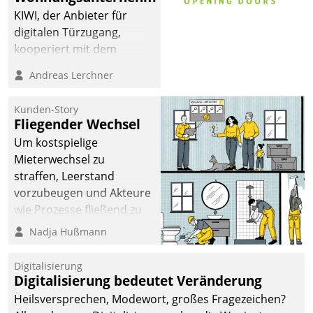
KIWI, der Anbieter für
digitalen Türzugang,
kooperiert mit dem
Beratungs- und
Andreas Lerchner
Softwareentwicklungshaus
Datatrain.
Kunden-Story
Fliegender Wechsel
Um kostspielige
Mieterwechsel zu
straffen, Leerstand
vorzubeugen und Akteure
wie Prozesse fließend zu
vernetzen, nutzt die
Nadja Hußmann
Berliner Gewobag seit
Jahresbeginn eine
Digitalisierung
Überblick, Einsicht und
Digitalisierung bedeutet Veränderung
Eingriff bietende Lösung.
Heilsversprechen, Modewort, großes Fragezeichen?
Zur Entwicklung setzte