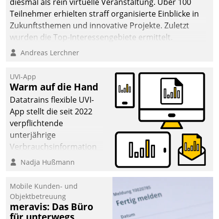
diesmal als rein virtuelle Veranstaltung. Über 100
Teilnehmer erhielten straff organisierte Einblicke in
Zukunftsthemen und innovative Projekte. Zuletzt
wurden die Top-Interessengebiete ermittelt.
Andreas Lerchner
UVI-App
Warm auf die Hand
Datatrains flexible UVI-
App stellt die seit 2022
verpflichtende
unterjährige
Verbrauchsinformation
schnell, zuverlässig und
Nadja Hußmann
leicht bekömmlich bereit:
Die monatlichen
Mobile Kunden- und
Mitteilungen zum
Objektbetreuung
meravis: Das Büro
Heizungs- und
für unterwegs
Wasserverbrauch gehen