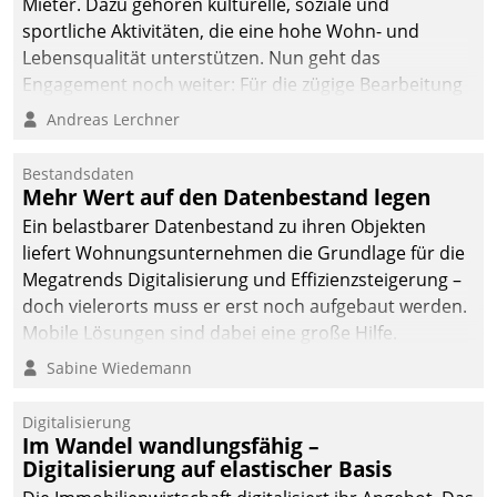
Mieter. Dazu gehören kulturelle, soziale und
sportliche Aktivitäten, die eine hohe Wohn- und
Lebensqualität unterstützen. Nun geht das
Engagement noch weiter: Für die zügige Bearbeitung
von Beschwerden – oder Lob – richtet das
Andreas Lerchner
Unternehmen mit Datatrains Applikation fürs Lob-
und Beschwerde-Management einen eigenen Kanal
Bestandsdaten
ein.
Mehr Wert auf den Datenbestand legen
Ein belastbarer Datenbestand zu ihren Objekten
liefert Wohnungsunternehmen die Grundlage für die
Megatrends Digitalisierung und Effizienzsteigerung –
doch vielerorts muss er erst noch aufgebaut werden.
Mobile Lösungen sind dabei eine große Hilfe.
Sabine Wiedemann
Digitalisierung
Im Wandel wandlungsfähig –
Digitalisierung auf elastischer Basis