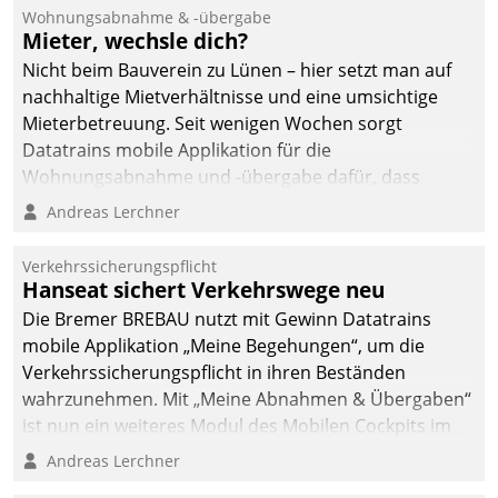
Ressort Kapitalanlage für
Wohnungsabnahme & -übergabe
künftige Aufgaben und
Mieter, wechsle dich?
Herausforderungen
Nicht beim Bauverein zu Lünen – hier setzt man auf
gerüstet.
nachhaltige Mietverhältnisse und eine umsichtige
Mieterbetreuung. Seit wenigen Wochen sorgt
Datatrains mobile Applikation für die
Wohnungsabnahme und -übergabe dafür, dass
Mieter wohlgeordnet kommen und, so es sein muss,
Andreas Lerchner
gehen können.
Verkehrssicherungspflicht
Hanseat sichert Verkehrswege neu
Die Bremer BREBAU nutzt mit Gewinn Datatrains
mobile Applikation „Meine Begehungen“, um die
Verkehrssicherungspflicht in ihren Beständen
wahrzunehmen. Mit „Meine Abnahmen & Übergaben“
ist nun ein weiteres Modul des Mobilen Cockpits im
Einsatz.
Andreas Lerchner