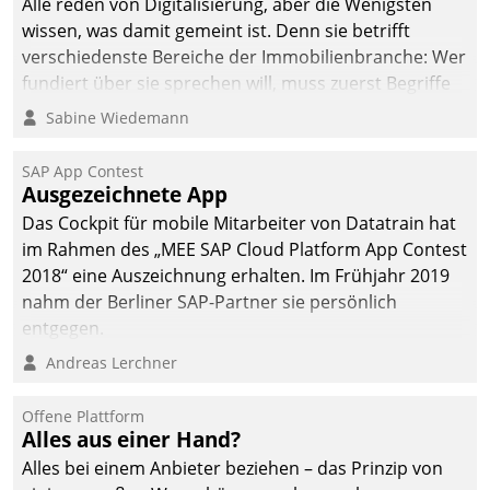
Alle reden von Digitalisierung, aber die Wenigsten
man auf
wissen, was damit gemeint ist. Denn sie betrifft
Cloudtechnologie,
verschiedenste Bereiche der Immobilienbranche: Wer
bewährte und Startup-
fundiert über sie sprechen will, muss zuerst Begriffe
Partner sowie erstmals
klären. Ein Aspekt ist die betriebliche Optimierung:
Sabine Wiedemann
agile Projektmethoden.
Moderne Softwarelösungen ermöglichen große
Einsparungen durch optimierte und automatisierte
SAP App Contest
Prozesse. Doch man darf nicht zu viel erwarten: Allein
Ausgezeichnete App
mit der Einführung einer neuen Software ist es nicht
Das Cockpit für mobile Mitarbeiter von Datatrain hat
getan. Die Digitalisierung erfordert von Unternehmen
im Rahmen des „MEE SAP Cloud Platform App Contest
die Bereitschaft, sich zu überprüfen, zu hinterfragen
2018“ eine Auszeichnung erhalten. Im Frühjahr 2019
und zu verändern.
nahm der Berliner SAP-Partner sie persönlich
entgegen.
Andreas Lerchner
Offene Plattform
Alles aus einer Hand?
Alles bei einem Anbieter beziehen – das Prinzip von