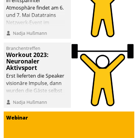
In entspannter
Atmosphäre findet am 6.
und 7. Mai Datatrains
Netzwerk-Event im
Kunden- und Partnerkreis
Nadja Hußmann
statt. Zentrale Frage: Wie
lassen sich
Branchentreffen
Mammutprojekte
Workout 2023:
meistern und Workloads
Neuronaler
Aktivsport
wuppen – bei zunehmend
anspruchsvollen
Erst lieferten die Speaker
Aufgaben und
visionäre Impulse, dann
abnehmendem
wurden die Gäste selbst
Nachwuchs?
aktiv und sammelten
Nadja Hußmann
methodisch
Vernetzungsideen fürs
Webinar
Quartier. Dazwischen
zeigte Datatrain, was es
Neues zu bieten hat.