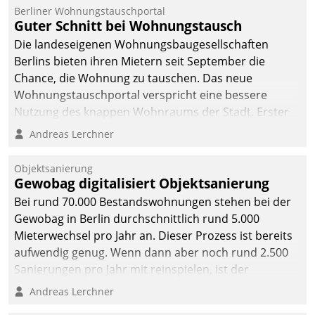
Berliner Wohnungstauschportal
Guter Schnitt bei Wohnungstausch
Die landeseigenen Wohnungsbaugesellschaften
Berlins bieten ihren Mietern seit September die
Chance, die Wohnung zu tauschen. Das neue
Wohnungstauschportal verspricht eine bessere
Nutzung des knappen Wohnraums der Stadt. Erster
Anwendungsfall für Datatrains Lösung API-Hub mit
Andreas Lerchner
Schnittstellen zu den ERP-Systemen der
Unternehmen.
Objektsanierung
Gewobag digitalisiert Objektsanierung
Bei rund 70.000 Bestandswohnungen stehen bei der
Gewobag in Berlin durchschnittlich rund 5.000
Mieterwechsel pro Jahr an. Dieser Prozess ist bereits
aufwendig genug. Wenn dann aber noch rund 2.500
Sanierungen pro Jahr mit reinspielen, ist der
Betreuungs- und Organisationsaufwand immens. Im
Andreas Lerchner
Rahmen ihrer Digitalisierungsstrategie hat das