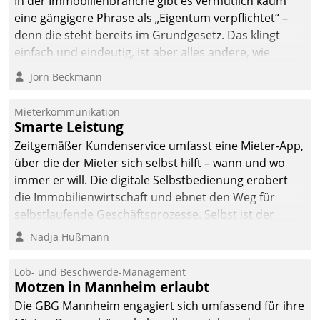
In der Immobilienbranche gibt es vermutlich kaum
von AktivBo und
eine gängigere Phrase als „Eigentum verpflichtet“ –
Datatrain ermöglicht
denn die steht bereits im Grundgesetz. Das klingt
automatisiert ausgelöste,
einfach und eindeutig, ist aber alles andere, wie
zielgerichtete
Branchenbeschäftigte wissen. Denn mit der
Mieterbefragungen – eine
Jörn Beckmann
Verantwortung folgen Verpflichtungen.
starke Grundlage für
intelligente,
Mieterkommunikation
datengestützte
Smarte Leistung
Entscheidungen.
Zeitgemäßer Kundenservice umfasst eine Mieter-App,
über die der Mieter sich selbst hilft – wann und wo
immer er will. Die digitale Selbstbedienung erobert
die Immobilienwirtschaft und ebnet den Weg für
selbstlaufende Geschäftsprozesse. Selbst ist der
Kunde und smart der Serviceanbieter.
Nadja Hußmann
Lob- und Beschwerde-Management
Motzen in Mannheim erlaubt
Die GBG Mannheim engagiert sich umfassend für ihre