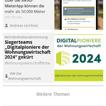
Über die SWSG-
MieterApp können die
mehr als 50.000 Mieter
mit ihrem
Wohnungsunternehmen
Andreas Lerchner
kommunizieren, auf dem
Laufenden bleiben, Daten
Betriebskostenabrechnung
einsehen und ändern
Siegerteams
oder
„Digitalpioniere der
Wohnungswirtschaft
Schadensmeldungen
2024“ gekürt
abgeben – rund um die
Uhr.
Wohnungswirtschaftliche
Vorreiter für den Weg in
DW Die
eine digitale Zukunft zu
Wohnungswirtschaft
finden, ist das Ziel des
Awards „Digitalpioniere
der
Weitere Themen
Wohnungswirtschaft“.
Bewerben können sich