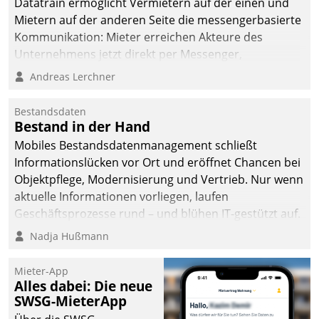
Datatrain ermöglicht Vermietern auf der einen und
Mietern auf der anderen Seite die messengerbasierte
Kommunikation: Mieter erreichen Akteure des
Unternehmens jetzt direkt per Messenger,
Mitarbeiter oder Dienstleister empfangen oder
Andreas Lerchner
versenden die Nachrichten via Cockpit.
Bestandsdaten
Bestand in der Hand
Mobiles Bestandsdatenmanagement schließt
Informationslücken vor Ort und eröffnet Chancen bei
Objektpflege, Modernisierung und Vertrieb. Nur wenn
aktuelle Informationen vorliegen, laufen
Geschäftsprozesse rund – und blühen IT-gestützt auf.
Nadja Hußmann
Mieter-App
Alles dabei: Die neue
SWSG-MieterApp