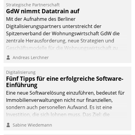
kommunale Wohnungsbauunternehmen daher
Strategische Partnerschaft
gemeinsam mit der Berliner Datatrain GmbH den
GdW nimmt Datatrain auf
Teilprozess der Objektsanierung digitalisiert.
Mit der Aufnahme des Berliner
Digitalisierungspartners unterstreicht der
Spitzenverband der Wohnungswirtschaft GdW die
zentrale Herausforderung, neue Strategien und
Geschäftsmodelle für die Wohnungswirtschaft zu
entwickeln.
Andreas Lerchner
Digitalisierung
Fünf Tipps für eine erfolgreiche Software-
Einführung
Eine neue Softwarelösung einzuführen, bedeutet für
Immobilienverwaltungen nicht nur finanziellen,
sondern auch personellen Aufwand. Es ist eine
Investition, die sich lohnen muss. Das Ziel: die
nachhaltige Optimierung der Geschäftsabläufe. Damit
Sabine Wiedemann
dieses Ziel erreicht wird, sollten einige Grundregeln