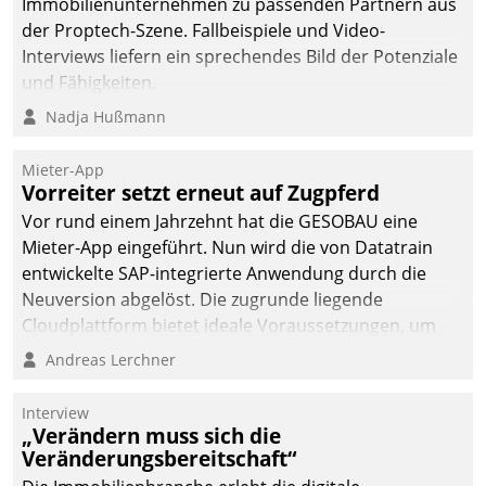
Immobilienunternehmen zu passenden Partnern aus
der Proptech-Szene. Fallbeispiele und Video-
Interviews liefern ein sprechendes Bild der Potenziale
und Fähigkeiten.
Nadja Hußmann
Mieter-App
Vorreiter setzt erneut auf Zugpferd
Vor rund einem Jahrzehnt hat die GESOBAU eine
Mieter-App eingeführt. Nun wird die von Datatrain
entwickelte SAP-integrierte Anwendung durch die
Neuversion abgelöst. Die zugrunde liegende
Cloudplattform bietet ideale Voraussetzungen, um
die Funktionalität der App zu erweitern und weitere
Andreas Lerchner
innovative Apps, auch von Drittanbietern, in SAP zu
integrieren.
Interview
„Verändern muss sich die
Veränderungsbereitschaft“