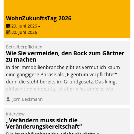
von AktivBo und
Datatrain ermöglicht
automatisiert ausgelöste,
WohnZukunftsTag 2026
zielgerichtete
29. Juni 2026
–
Mieterbefragungen – eine
30. Juni 2026
starke Grundlage für
intelligente,
Betreiberpflichten
datengestützte
Wie Sie vermeiden, den Bock zum Gärtner
Entscheidungen.
zu machen
In der Immobilienbranche gibt es vermutlich kaum
eine gängigere Phrase als „Eigentum verpflichtet“ –
denn die steht bereits im Grundgesetz. Das klingt
einfach und eindeutig, ist aber alles andere, wie
Branchenbeschäftigte wissen. Denn mit der
Jörn Beckmann
Verantwortung folgen Verpflichtungen.
Interview
„Verändern muss sich die
Veränderungsbereitschaft“