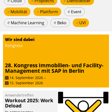
#
Cloud
×
Proptechs
×
Dienstleister
×
Mobilität
×
Plattform
#
Event
#
Machine Learning
#
Beko
×
UVI
Wir sind dabei
Kongress
28. Kongress Immobilien- und Facility-
Management mit SAP in Berlin
14. September 2026
–
15. September 2026
Anwendertreffen
Workout 2025: Work
Deload