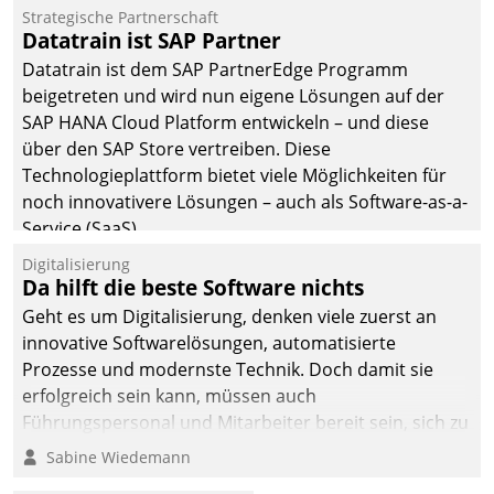
befolgt werden.
Strategische Partnerschaft
Datatrain ist SAP Partner
Datatrain ist dem SAP PartnerEdge Programm
beigetreten und wird nun eigene Lösungen auf der
SAP HANA Cloud Platform entwickeln – und diese
über den SAP Store vertreiben. Diese
Technologieplattform bietet viele Möglichkeiten für
noch innovativere Lösungen – auch als Software-as-a-
Service (SaaS).
Digitalisierung
Da hilft die beste Software nichts
Geht es um Digitalisierung, denken viele zuerst an
innovative Softwarelösungen, automatisierte
Prozesse und modernste Technik. Doch damit sie
erfolgreich sein kann, müssen auch
Führungspersonal und Mitarbeiter bereit sein, sich zu
verändern und anzupassen, sonst werden sie an ihr
Sabine Wiedemann
scheitern.