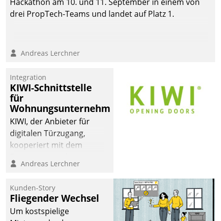
Hackathon am 10. und 11. September in einem von
drei PropTech-Teams und landet auf Platz 1.
Andreas Lerchner
Integration
KIWI-Schnittstelle
für
Wohnungsunternehmen
KIWI, der Anbieter für
digitalen Türzugang,
kooperiert mit dem
Beratungs- und
Andreas Lerchner
Softwareentwicklungshaus
Datatrain.
Kunden-Story
Fliegender Wechsel
Um kostspielige