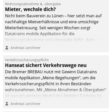
Ressort Kapitalanlage für
Wohnungsabnahme & -übergabe
künftige Aufgaben und
Mieter, wechsle dich?
Herausforderungen
Nicht beim Bauverein zu Lünen – hier setzt man auf
gerüstet.
nachhaltige Mietverhältnisse und eine umsichtige
Mieterbetreuung. Seit wenigen Wochen sorgt
Datatrains mobile Applikation für die
Wohnungsabnahme und -übergabe dafür, dass
Mieter wohlgeordnet kommen und, so es sein muss,
Andreas Lerchner
gehen können.
Verkehrssicherungspflicht
Hanseat sichert Verkehrswege neu
Die Bremer BREBAU nutzt mit Gewinn Datatrains
mobile Applikation „Meine Begehungen“, um die
Verkehrssicherungspflicht in ihren Beständen
wahrzunehmen. Mit „Meine Abnahmen & Übergaben“
ist nun ein weiteres Modul des Mobilen Cockpits im
Einsatz.
Andreas Lerchner