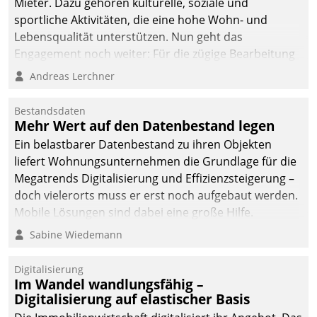
Mieter. Dazu gehören kulturelle, soziale und
sportliche Aktivitäten, die eine hohe Wohn- und
Lebensqualität unterstützen. Nun geht das
Engagement noch weiter: Für die zügige Bearbeitung
von Beschwerden – oder Lob – richtet das
Andreas Lerchner
Unternehmen mit Datatrains Applikation fürs Lob-
und Beschwerde-Management einen eigenen Kanal
Bestandsdaten
ein.
Mehr Wert auf den Datenbestand legen
Ein belastbarer Datenbestand zu ihren Objekten
liefert Wohnungsunternehmen die Grundlage für die
Megatrends Digitalisierung und Effizienzsteigerung –
doch vielerorts muss er erst noch aufgebaut werden.
Mobile Lösungen sind dabei eine große Hilfe.
Sabine Wiedemann
Digitalisierung
Im Wandel wandlungsfähig –
Digitalisierung auf elastischer Basis