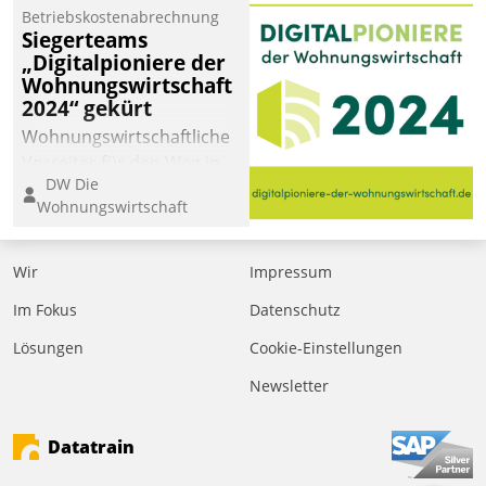
Betriebskostenabrechnung
Siegerteams
„Digitalpioniere der
Wohnungswirtschaft
2024“ gekürt
Wohnungswirtschaftliche
Vorreiter für den Weg in
DW Die
eine digitale Zukunft zu
Wohnungswirtschaft
finden, ist das Ziel des
Awards „Digitalpioniere
der
Wir
Impressum
Wohnungswirtschaft“.
Im Fokus
Datenschutz
Bewerben können sich
dafür ein Team
Lösungen
Cookie-Einstellungen
bestehend aus
Newsletter
Wohnungsunternehmen
und PropTech.
Datatrain