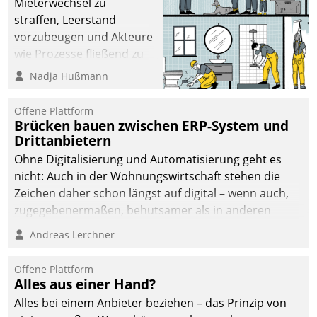
Mieterwechsel zu
straffen, Leerstand
vorzubeugen und Akteure
wie Prozesse fließend zu
vernetzen, nutzt die
Nadja Hußmann
Berliner Gewobag seit
Jahresbeginn eine
Offene Plattform
Überblick, Einsicht und
Brücken bauen zwischen ERP-System und
Drittanbietern
Eingriff bietende Lösung.
Zur Entwicklung setzte
Ohne Digitalisierung und Automatisierung geht es
man auf
nicht: Auch in der Wohnungswirtschaft stehen die
Cloudtechnologie,
Zeichen daher schon längst auf digital – wenn auch,
bewährte und Startup-
zugegebenermaßen, behutsamer als in anderen
Partner sowie erstmals
Branchen.
Andreas Lerchner
agile Projektmethoden.
Offene Plattform
Alles aus einer Hand?
Alles bei einem Anbieter beziehen – das Prinzip von