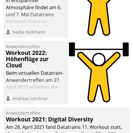
In entspannter
Atmosphäre findet am 6.
und 7. Mai Datatrains
Netzwerk-Event im
Kunden- und Partnerkreis
Nadja Hußmann
statt. Zentrale Frage: Wie
lassen sich
Anwendertreffen
Mammutprojekte
Workout 2022:
meistern und Workloads
Höhenflüge zur
Cloud
wuppen – bei zunehmend
anspruchsvollen
Beim virtuellen Datatrain-
Aufgaben und
Anwendertreffen am 27.
abnehmendem
April 2022 erhielten die
Nachwuchs?
Teilnehmerinnen und
Andreas Lerchner
Teilnehmer kurzweilige
Einblicke in innovative
Anwendertreffen
Cloud-Strategien und -
Workout 2021: Digital Diversity
Lösungen mit hohem
Am 28. April 2021 fand Datatrains 11. Workout statt,
Zukunftspotenzial.