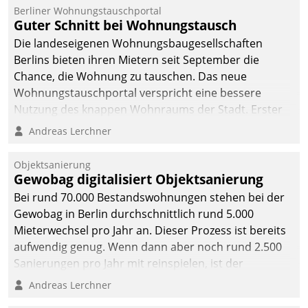
Berliner Wohnungstauschportal
Guter Schnitt bei Wohnungstausch
Die landeseigenen Wohnungsbaugesellschaften
Berlins bieten ihren Mietern seit September die
Chance, die Wohnung zu tauschen. Das neue
Wohnungstauschportal verspricht eine bessere
Nutzung des knappen Wohnraums der Stadt. Erster
Anwendungsfall für Datatrains Lösung API-Hub mit
Andreas Lerchner
Schnittstellen zu den ERP-Systemen der
Unternehmen.
Objektsanierung
Gewobag digitalisiert Objektsanierung
Bei rund 70.000 Bestandswohnungen stehen bei der
Gewobag in Berlin durchschnittlich rund 5.000
Mieterwechsel pro Jahr an. Dieser Prozess ist bereits
aufwendig genug. Wenn dann aber noch rund 2.500
Sanierungen pro Jahr mit reinspielen, ist der
Betreuungs- und Organisationsaufwand immens. Im
Andreas Lerchner
Rahmen ihrer Digitalisierungsstrategie hat das