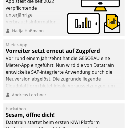
App stellt die seit 2022
verpflichtende
unterjährige
Verbrauchsinformation
schnell, zuverlässig und
Nadja Hußmann
leicht bekömmlich bereit:
Die monatlichen
Mieter-App
Mitteilungen zum
Vorreiter setzt erneut auf Zugpferd
Heizungs- und
Vor rund einem Jahrzehnt hat die GESOBAU eine
Wasserverbrauch gehen
Mieter-App eingeführt. Nun wird die von Datatrain
automatisiert, vollständig
entwickelte SAP-integrierte Anwendung durch die
und auf Wunsch über
Neuversion abgelöst. Die zugrunde liegende
mehrere zuvor
Cloudplattform bietet ideale Voraussetzungen, um
festgelegte
die Funktionalität der App zu erweitern und weitere
Andreas Lerchner
Kommunikationswege bei
innovative Apps, auch von Drittanbietern, in SAP zu
den Empfängern ein.
integrieren.
Hackathon
Sesam, öffne dich!
Datatrain startet beim ersten KIWI Platform