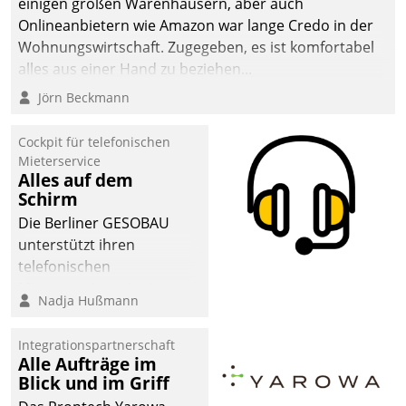
einigen großen Warenhäusern, aber auch
Onlineanbietern wie Amazon war lange Credo in der
Wohnungswirtschaft. Zugegeben, es ist komfortabel
alles aus einer Hand zu beziehen...
Jörn Beckmann
Cockpit für telefonischen
Mieterservice
Alles auf dem
Schirm
Die Berliner GESOBAU
unterstützt ihren
telefonischen
Mieterservice mit einem
Nadja Hußmann
digitalen Cockpit, das
situationsbezogen
Integrationspartnerschaft
passende Fragen und
Alle Aufträge im
Schlagworte auswirft.
Blick und im Griff
Eine intuitive