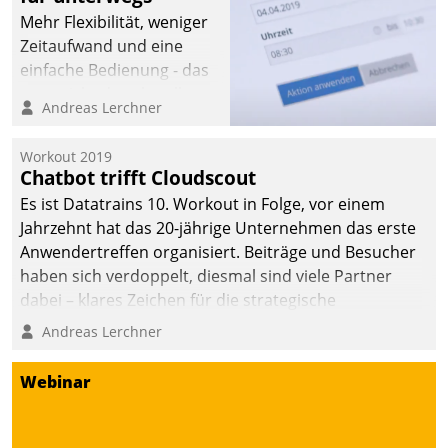
Mehr Flexibilität, weniger
Zeitaufwand und eine
einfache Bedienung - das
verspricht das aktuelle
Andreas Lerchner
Cockpit für mobile
Mitarbeiter von
Workout 2019
Datatrain. Die meravis
Chatbot trifft Cloudscout
Wohnungsbau- und
Es ist Datatrains 10. Workout in Folge, vor einem
Immobilien GmbH hat
Jahrzehnt hat das 20-jährige Unternehmen das erste
sich dabei für den Betrieb
Anwendertreffen organisiert. Beiträge und Besucher
der Lösung über die SAP
haben sich verdoppelt, diesmal sind viele Partner
Cloud Platform
dabei – klares Zeichen für die strategische
entschieden - als erstes
Fokussierung auf den Kunden.
Andreas Lerchner
Unternehmen am
Wohnungsmarkt.
Webinar