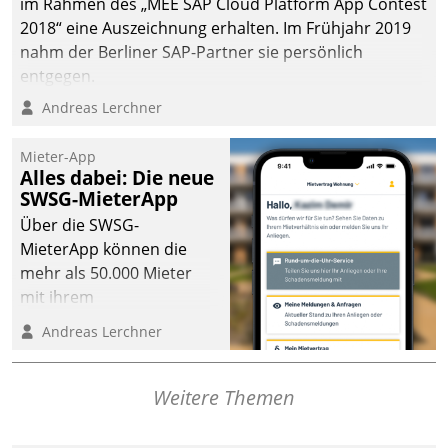
im Rahmen des „MEE SAP Cloud Platform App Contest
2018“ eine Auszeichnung erhalten. Im Frühjahr 2019
nahm der Berliner SAP-Partner sie persönlich
entgegen.
Andreas Lerchner
Mieter-App
Alles dabei: Die neue
SWSG-MieterApp
Über die SWSG-
MieterApp können die
mehr als 50.000 Mieter
mit ihrem
Wohnungsunternehmen
Andreas Lerchner
kommunizieren, auf dem
Laufenden bleiben, Daten
einsehen und ändern
Weitere Themen
oder
Schadensmeldungen