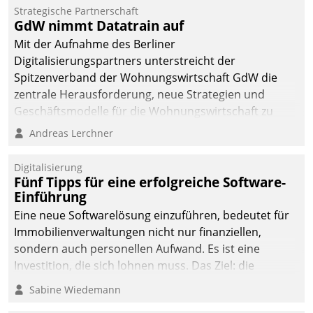
kommunale Wohnungsbauunternehmen daher
Strategische Partnerschaft
gemeinsam mit der Berliner Datatrain GmbH den
GdW nimmt Datatrain auf
Teilprozess der Objektsanierung digitalisiert.
Mit der Aufnahme des Berliner
Digitalisierungspartners unterstreicht der
Spitzenverband der Wohnungswirtschaft GdW die
zentrale Herausforderung, neue Strategien und
Geschäftsmodelle für die Wohnungswirtschaft zu
entwickeln.
Andreas Lerchner
Digitalisierung
Fünf Tipps für eine erfolgreiche Software-
Einführung
Eine neue Softwarelösung einzuführen, bedeutet für
Immobilienverwaltungen nicht nur finanziellen,
sondern auch personellen Aufwand. Es ist eine
Investition, die sich lohnen muss. Das Ziel: die
nachhaltige Optimierung der Geschäftsabläufe. Damit
Sabine Wiedemann
dieses Ziel erreicht wird, sollten einige Grundregeln