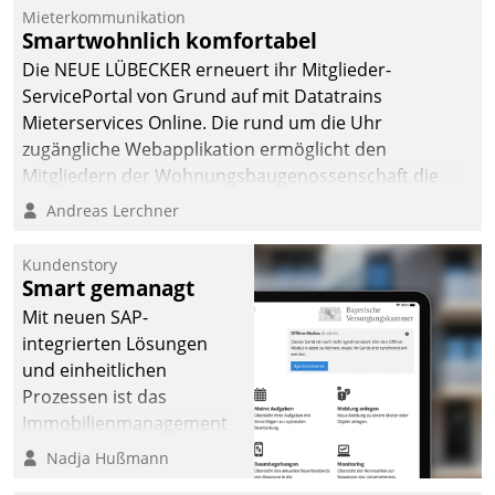
Mieterkommunikation
abgeben – rund um die
Smartwohnlich komfortabel
Uhr.
Die NEUE LÜBECKER erneuert ihr Mitglieder-
ServicePortal von Grund auf mit Datatrains
Mieterservices Online. Die rund um die Uhr
zugängliche Webapplikation ermöglicht den
Mitgliedern der Wohnungs­bau­genossenschaft die
Kontaktaufnahme per Smartphone, Tablet oder PC.
Andreas Lerchner
Kundenstory
Smart gemanagt
Mit neuen SAP-
integrierten Lösungen
und einheitlichen
Prozessen ist das
Immobilienmanagement
der Bayerischen
Nadja Hußmann
Versorgungskammer im