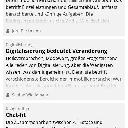
Die Immobilienwirtschaft digitalisiert ihr Angebot. Das
betrifft Einzelleistungen und Gesamtablauf, umfasst
benachbarte und künftige Aufgaben. Die
Bedingungen ändern sich ständig. Wie lässt sich
technisch die Kontrolle wahren und zugleich Freiraum
Jörn Beckmann
fürs Wachsen öffnen?
Digitalisierung
Digitalisierung bedeutet Veränderung
Heilsversprechen, Modewort, großes Fragezeichen?
Alle reden von Digitalisierung, aber die Wenigsten
wissen, was damit gemeint ist. Denn sie betrifft
verschiedenste Bereiche der Immobilienbranche: Wer
fundiert über sie sprechen will, muss zuerst Begriffe
klären. Ein Aspekt ist die betriebliche Optimierung:
Sabine Wiedemann
Moderne Softwarelösungen ermöglichen große
Einsparungen durch optimierte und automatisierte
Kooperation
Prozesse. Doch man darf nicht zu viel erwarten: Allein
Chat-fit
mit der Einführung einer neuen Software ist es nicht
Die Zusammenarbeit zwischen AT Estate und
getan. Die Digitalisierung erfordert von Unternehmen