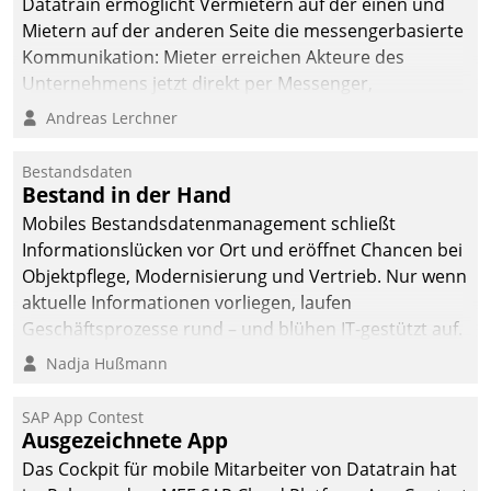
Datatrain ermöglicht Vermietern auf der einen und
die Bereitschaft, sich zu überprüfen, zu hinterfragen
Mietern auf der anderen Seite die messengerbasierte
und zu verändern.
Kommunikation: Mieter erreichen Akteure des
Unternehmens jetzt direkt per Messenger,
Mitarbeiter oder Dienstleister empfangen oder
Andreas Lerchner
versenden die Nachrichten via Cockpit.
Bestandsdaten
Bestand in der Hand
Mobiles Bestandsdatenmanagement schließt
Informationslücken vor Ort und eröffnet Chancen bei
Objektpflege, Modernisierung und Vertrieb. Nur wenn
aktuelle Informationen vorliegen, laufen
Geschäftsprozesse rund – und blühen IT-gestützt auf.
Nadja Hußmann
SAP App Contest
Ausgezeichnete App
Das Cockpit für mobile Mitarbeiter von Datatrain hat