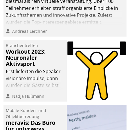
diesmal als rein virtuelle Veranstaltung. Über 100
Teilnehmer erhielten straff organisierte Einblicke in
Zukunftsthemen und innovative Projekte. Zuletzt
wurden die Top-Interessengebiete ermittelt.
Andreas Lerchner
Branchentreffen
Workout 2023:
Neuronaler
Aktivsport
Erst lieferten die Speaker
visionäre Impulse, dann
wurden die Gäste selbst
aktiv und sammelten
Nadja Hußmann
methodisch
Vernetzungsideen fürs
Mobile Kunden- und
Quartier. Dazwischen
Objektbetreuung
zeigte Datatrain, was es
meravis: Das Büro
Neues zu bieten hat.
für unterwegs