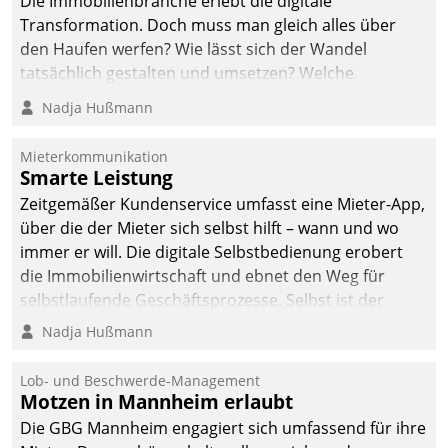
Die Immobilienbranche erlebt die digitale
Transformation. Doch muss man gleich alles über
den Haufen werfen? Wie lässt sich der Wandel
tatsächlich gestalten und umsetzen? Welche
Argumente zählen wirklich?
Nadja Hußmann
Mieterkommunikation
Smarte Leistung
Zeitgemäßer Kundenservice umfasst eine Mieter-App,
über die der Mieter sich selbst hilft – wann und wo
immer er will. Die digitale Selbstbedienung erobert
die Immobilienwirtschaft und ebnet den Weg für
selbstlaufende Geschäftsprozesse. Selbst ist der
Kunde und smart der Serviceanbieter.
Nadja Hußmann
Lob- und Beschwerde-Management
Motzen in Mannheim erlaubt
Die GBG Mannheim engagiert sich umfassend für ihre