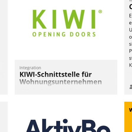
E
e
U
o
n
s
P
s
K
Integration
KIWI-Schnittstelle für
Wohnungsunternehmen
KIWI, der Anbieter für digitalen
Türzugang, kooperiert mit dem
Beratungs- und
Softwareentwicklungshaus Datatrain.