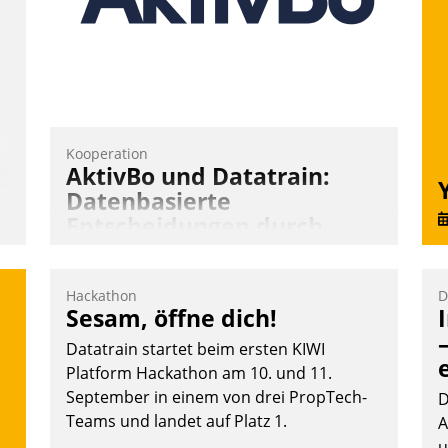
Andreas Lerchner
Kooperation
AktivBo und Datatrain:
Datenbasierte
Entscheidungen durch
automatisierte
Mieterbefragungen
Hackathon
D
AktivBo und Datatrain kooperieren –
Sesam, öffne dich!
Immobilienunternehmen profitieren: Die
Datatrain startet beim ersten KIWI
nahtlose Integration der Lösungen von
Platform Hackathon am 10. und 11.
AktivBo und Datatrain ermöglicht
September in einem von drei PropTech-
D
automatisiert ausgelöste, zielgerichtete
Teams und landet auf Platz 1.
A
Mieterbefragungen – eine starke
u