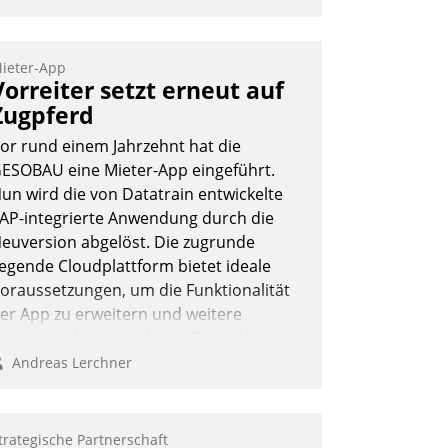
ieter-App
Vorreiter setzt erneut auf
Zugpferd
or rund einem Jahrzehnt hat die
ESOBAU eine Mieter-App eingeführt.
un wird die von Datatrain entwickelte
AP-integrierte Anwendung durch die
euversion abgelöst. Die zugrunde
iegende Cloudplattform bietet ideale
oraussetzungen, um die Funktionalität
er App zu erweitern und weitere
nnovative Apps, auch von Drittanbietern,
n SAP zu integrieren.
Andreas Lerchner
trategische Partnerschaft