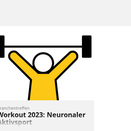
ranchentreffen
Workout 2023: Neuronaler
Aktivsport
rst lieferten die Speaker visionäre