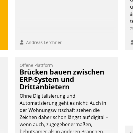
Grundlage für intelligente, datengestützte
u
Entscheidungen.
ä
t
z
Andreas Lerchner
Offene Plattform
Brücken bauen zwischen
ERP-System und
Drittanbietern
Ohne Digitalisierung und
Automatisierung geht es nicht: Auch in
der Wohnungswirtschaft stehen die
Zeichen daher schon längst auf digital –
wenn auch, zugegebenermaßen,
behutsamer als in anderen Branchen.