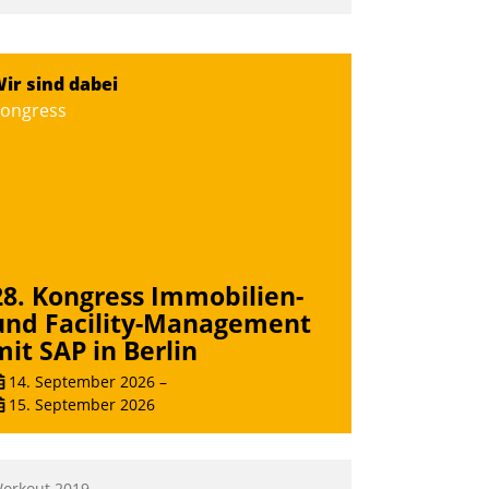
mpulse, dann wurden die Gäste selbst
ktiv und sammelten methodisch
ernetzungsideen fürs Quartier.
ir sind dabei
azwischen zeigte Datatrain, was es
ongress
eues zu bieten hat.
Nadja Hußmann
28. Kongress Immobilien-
und Facility-Management
mit SAP in Berlin
14. September 2026
–
15. September 2026
orkout 2019