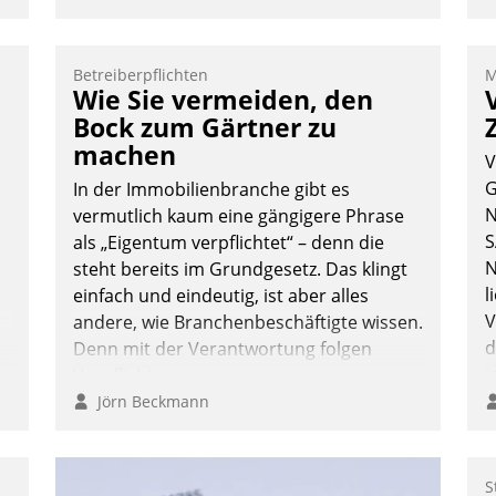
:
Betreiberpflichten
M
Wie Sie vermeiden, den
Bock zum Gärtner zu
machen
V
G
In der Immobilienbranche gibt es
N
vermutlich kaum eine gängigere Phrase
S
als „Eigentum verpflichtet“ – denn die
N
steht bereits im Grundgesetz. Das klingt
l
einfach und eindeutig, ist aber alles
V
andere, wie Branchenbeschäftigte wissen.
d
Denn mit der Verantwortung folgen
i
Verpflichtungen.
i
Jörn Beckmann
S