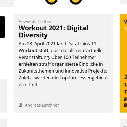
I
a
V
Anwendertreffen
W
Workout 2021: Digital
D
K
Diversity
N
Am 28. April 2021 fand Datatrains 11.
Workout statt, diesmal als rein virtuelle
Veranstaltung. Über 100 Teilnehmer
erhielten straff organisierte Einblicke in
Zukunftsthemen und innovative Projekte.
Zuletzt wurden die Top-Interessengebiete
ermittelt.
Andreas Lerchner
W