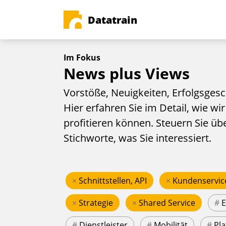
Datatrain
Im Fokus
News plus Views
Vorstöße, Neuigkeiten, Erfolgsgesc
Hier erfahren Sie im Detail, wie wir
profitieren können. Steuern Sie üb
Stichworte, was Sie interessiert.
×
Schnittstellen, API
×
Kundenservic
×
Strategie
×
Shared Service
#
#
Dienstleister
#
Mobilität
#
Pla