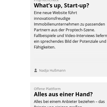
Teilnehmer kurzweilige Einblicke in
What’s up, Start-up?
innovative Cloud-Strategien und -
Eine neue Website führt
Lösungen mit hohem Zukunftspotenzial.
innovationsfreudige
Immobilienunternehmen zu passenden
Partnern aus der Proptech-Szene.
Fallbeispiele und Video-Interviews liefer
Andreas Lerchner
ein sprechendes Bild der Potenziale und
Fähigkeiten.
Nadja Hußmann
Offene Plattform
Alles aus einer Hand?
Alles bei einem Anbieter beziehen – das