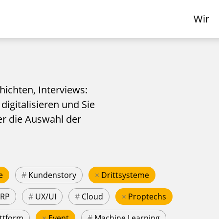
Wir
hichten, Interviews:
 digitalisieren und Sie
er die Auswahl der
e
#
Kundenstory
×
Drittsysteme
ERP
#
UX/UI
#
Cloud
×
Proptechs
ttform
×
Event
#
Machine Learning