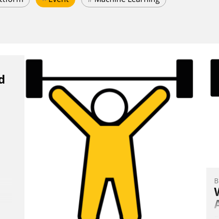
d
B
E