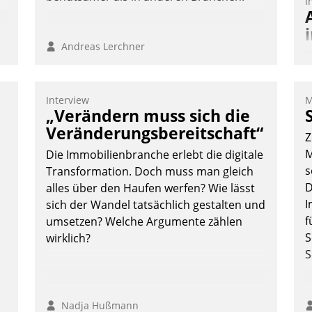
I
n
Andreas Lerchner
D
S
i
Interview
M
u
„Verändern muss sich die
o
Veränderungsbereitschaft“
Z
S
M
Die Immobilienbranche erlebt die digitale
W
s
Transformation. Doch muss man gleich
b
D
alles über den Haufen werfen? Wie lässt
M
I
sich der Wandel tatsächlich gestalten und
f
umsetzen? Welche Argumente zählen
S
wirklich?
S
Nadja Hußmann