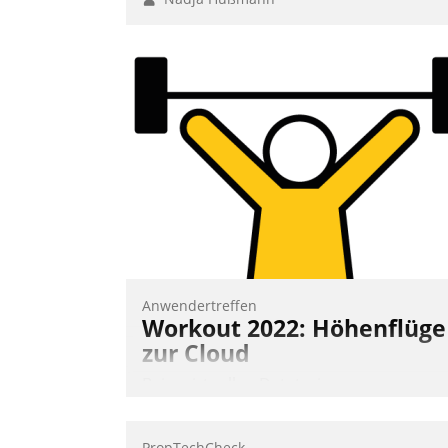
Anwendertreffen
Workout 2022: Höhenflüge
zur Cloud
Beim virtuellen Datatrain-
Anwendertreffen am 27. April 2022
erhielten die Teilnehmerinnen und
PropTechCheck