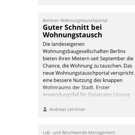
2022 verpflichtende unterjährige
Verbrauchsinformation schnell,
zuverlässig und leicht bekömmlich bereit
Berliner Wohnungstauschportal
Die monatlichen Mitteilungen zum
Guter Schnitt bei
Heizungs- und Wasserverbrauch gehen
Wohnungstausch
automatisiert, vollständig und auf
Die landeseigenen
Wunsch über mehrere zuvor festgelegte
Wohnungsbaugesellschaften Berlins
Kommunikationswege bei den
bieten ihren Mietern seit September die
Empfängern ein.
Chance, die Wohnung zu tauschen. Das
Nadja Hußmann
neue Wohnungstauschportal verspricht
eine bessere Nutzung des knappen
Wohnraums der Stadt. Erster
Anwendungsfall für Datatrains Lösung
API-Hub mit Schnittstellen zu den ERP-
Systemen der Unternehmen.
Andreas Lerchner
Lob- und Beschwerde-Management