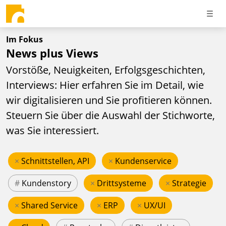
Im Fokus
News plus Views
Vorstöße, Neuigkeiten, Erfolgsgeschichten,
Interviews: Hier erfahren Sie im Detail, wie
wir digitalisieren und Sie profitieren können.
Steuern Sie über die Auswahl der Stichworte,
was Sie interessiert.
×
Schnittstellen, API
×
Kundenservice
#
Kundenstory
×
Drittsysteme
×
Strategie
×
Shared Service
×
ERP
×
UX/UI