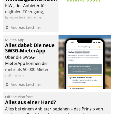
KIWI, der Anbieter für
digitalen Türzugang,
kooperiert mit dem
Beratungs- und
Andreas Lerchner
Softwareentwicklungshaus
Datatrain.
Mieter-App
Alles dabei: Die neue
SWSG-MieterApp
Über die SWSG-
MieterApp können die
mehr als 50.000 Mieter
mit ihrem
Wohnungsunternehmen
Andreas Lerchner
kommunizieren, auf dem
Laufenden bleiben, Daten
Offene Plattform
einsehen und ändern
Alles aus einer Hand?
oder
Alles bei einem Anbieter beziehen – das Prinzip von
Schadensmeldungen