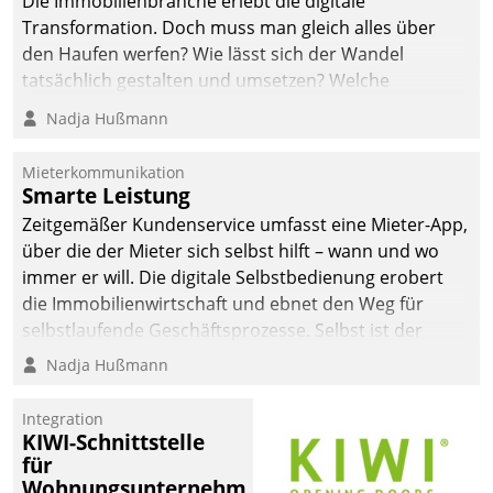
Die Immobilienbranche erlebt die digitale
automatisiert, vollständig
Transformation. Doch muss man gleich alles über
und auf Wunsch über
den Haufen werfen? Wie lässt sich der Wandel
mehrere zuvor
tatsächlich gestalten und umsetzen? Welche
festgelegte
Argumente zählen wirklich?
Nadja Hußmann
Kommunikationswege bei
den Empfängern ein.
Mieterkommunikation
Smarte Leistung
Zeitgemäßer Kundenservice umfasst eine Mieter-App,
über die der Mieter sich selbst hilft – wann und wo
immer er will. Die digitale Selbstbedienung erobert
die Immobilienwirtschaft und ebnet den Weg für
selbstlaufende Geschäftsprozesse. Selbst ist der
Kunde und smart der Serviceanbieter.
Nadja Hußmann
Integration
KIWI-Schnittstelle
für
Wohnungsunternehmen