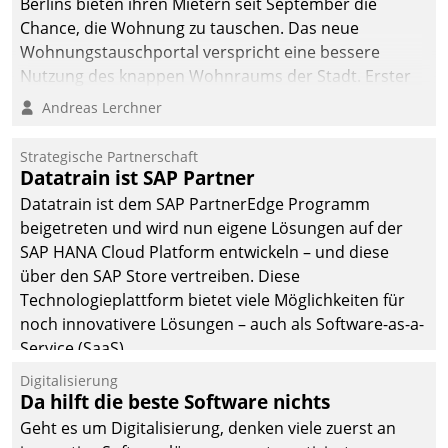
Berlins bieten ihren Mietern seit September die
Chance, die Wohnung zu tauschen. Das neue
Wohnungstauschportal verspricht eine bessere
Nutzung des knappen Wohnraums der Stadt. Erster
Anwendungsfall für Datatrains Lösung API-Hub mit
Andreas Lerchner
Schnittstellen zu den ERP-Systemen der
Unternehmen.
Strategische Partnerschaft
Datatrain ist SAP Partner
Datatrain ist dem SAP PartnerEdge Programm
beigetreten und wird nun eigene Lösungen auf der
SAP HANA Cloud Platform entwickeln – und diese
über den SAP Store vertreiben. Diese
Technologieplattform bietet viele Möglichkeiten für
noch innovativere Lösungen – auch als Software-as-a-
Service (SaaS).
Digitalisierung
Da hilft die beste Software nichts
Geht es um Digitalisierung, denken viele zuerst an