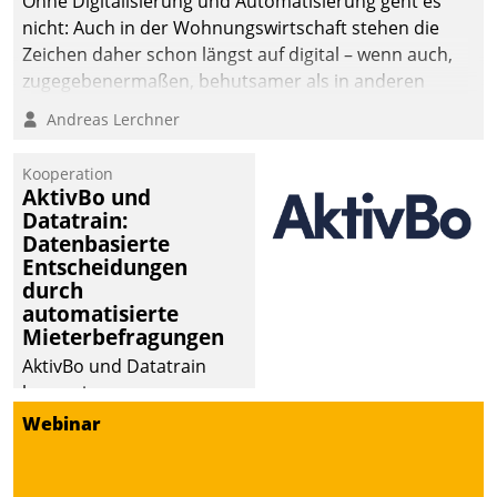
Ohne Digitalisierung und Automatisierung geht es
die Bereitschaft, sich zu überprüfen, zu hinterfragen
nicht: Auch in der Wohnungswirtschaft stehen die
und zu verändern.
Zeichen daher schon längst auf digital – wenn auch,
zugegebenermaßen, behutsamer als in anderen
Branchen.
Andreas Lerchner
Kooperation
AktivBo und
Datatrain:
Datenbasierte
Entscheidungen
durch
automatisierte
Mieterbefragungen
AktivBo und Datatrain
kooperieren –
Immobilienunternehmen
Webinar
profitieren: Die nahtlose
Integration der Lösungen