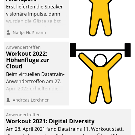
anspruchsvollen
Erst lieferten die Speaker
Aufgaben und
visionäre Impulse, dann
abnehmendem
wurden die Gäste selbst
Nachwuchs?
aktiv und sammelten
Nadja Hußmann
methodisch
Vernetzungsideen fürs
Anwendertreffen
Quartier. Dazwischen
Workout 2022:
zeigte Datatrain, was es
Höhenflüge zur
Neues zu bieten hat.
Cloud
Beim virtuellen Datatrain-
Anwendertreffen am 27.
April 2022 erhielten die
Teilnehmerinnen und
Andreas Lerchner
Teilnehmer kurzweilige
Einblicke in innovative
Anwendertreffen
Cloud-Strategien und -
Workout 2021: Digital Diversity
Lösungen mit hohem
Am 28. April 2021 fand Datatrains 11. Workout statt,
Zukunftspotenzial.