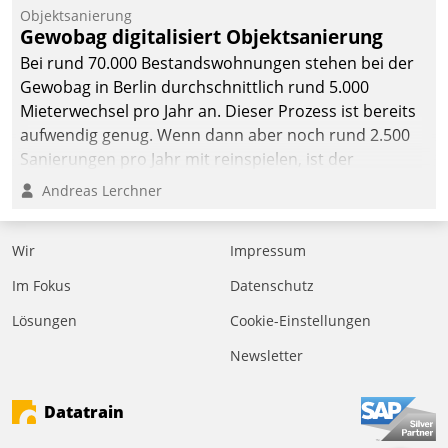
Objektsanierung
Gewobag digitalisiert Objektsanierung
Bei rund 70.000 Bestandswohnungen stehen bei der
Gewobag in Berlin durchschnittlich rund 5.000
Mieterwechsel pro Jahr an. Dieser Prozess ist bereits
aufwendig genug. Wenn dann aber noch rund 2.500
Sanierungen pro Jahr mit reinspielen, ist der
Betreuungs- und Organisationsaufwand immens. Im
Andreas Lerchner
Rahmen ihrer Digitalisierungsstrategie hat das
kommunale Wohnungsbauunternehmen daher
Wir
Impressum
gemeinsam mit der Berliner Datatrain GmbH den
Teilprozess der Objektsanierung digitalisiert.
Im Fokus
Datenschutz
Lösungen
Cookie-Einstellungen
Newsletter
Datatrain