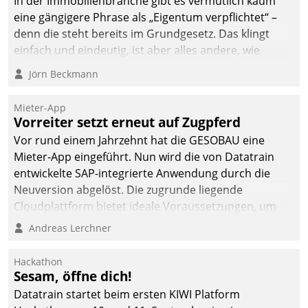
In der Immobilienbranche gibt es vermutlich kaum
deutscher
eine gängigere Phrase als „Eigentum verpflichtet“ –
Wohnungsunternehmen
denn die steht bereits im Grundgesetz. Das klingt
– und beschleunigt damit
einfach und eindeutig, ist aber alles andere, wie
den Weg vom
Branchenbeschäftigte wissen. Denn mit der
Jörn Beckmann
Mieteranliegen zum
Verantwortung folgen Verpflichtungen.
Dienstleisterauftrag.
Mieter-App
Vorreiter setzt erneut auf Zugpferd
Vor rund einem Jahrzehnt hat die GESOBAU eine
Mieter-App eingeführt. Nun wird die von Datatrain
entwickelte SAP-integrierte Anwendung durch die
Neuversion abgelöst. Die zugrunde liegende
Cloudplattform bietet ideale Voraussetzungen, um
die Funktionalität der App zu erweitern und weitere
Andreas Lerchner
innovative Apps, auch von Drittanbietern, in SAP zu
integrieren.
Hackathon
Sesam, öffne dich!
Datatrain startet beim ersten KIWI Platform