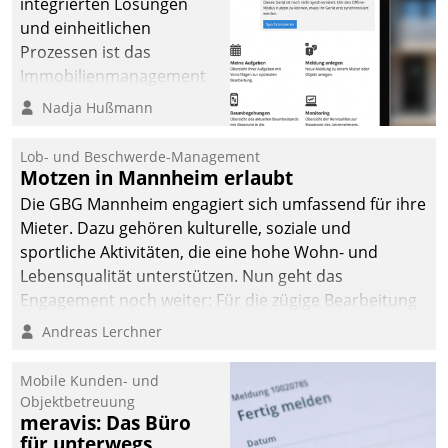
integrierten Lösungen
und einheitlichen
Prozessen ist das
Immobilienmanagement
der Bayerischen
Nadja Hußmann
Versorgungskammer im
Ressort Kapitalanlage für
Lob- und Beschwerde-Management
künftige Aufgaben und
Motzen in Mannheim erlaubt
Herausforderungen
Die GBG Mannheim engagiert sich umfassend für ihre
gerüstet.
Mieter. Dazu gehören kulturelle, soziale und
sportliche Aktivitäten, die eine hohe Wohn- und
Lebensqualität unterstützen. Nun geht das
Engagement noch weiter: Für die zügige Bearbeitung
von Beschwerden – oder Lob – richtet das
Andreas Lerchner
Unternehmen mit Datatrains Applikation fürs Lob-
und Beschwerde-Management einen eigenen Kanal
Mobile Kunden- und
ein.
Objektbetreuung
meravis: Das Büro
für unterwegs