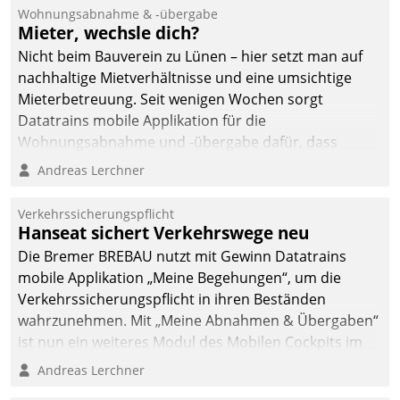
Wohnungsabnahme & -übergabe
Mieter, wechsle dich?
Nicht beim Bauverein zu Lünen – hier setzt man auf
nachhaltige Mietverhältnisse und eine umsichtige
Mieterbetreuung. Seit wenigen Wochen sorgt
Datatrains mobile Applikation für die
Wohnungsabnahme und -übergabe dafür, dass
Mieter wohlgeordnet kommen und, so es sein muss,
Andreas Lerchner
gehen können.
Verkehrssicherungspflicht
Hanseat sichert Verkehrswege neu
Die Bremer BREBAU nutzt mit Gewinn Datatrains
mobile Applikation „Meine Begehungen“, um die
Verkehrssicherungspflicht in ihren Beständen
wahrzunehmen. Mit „Meine Abnahmen & Übergaben“
ist nun ein weiteres Modul des Mobilen Cockpits im
Einsatz.
Andreas Lerchner