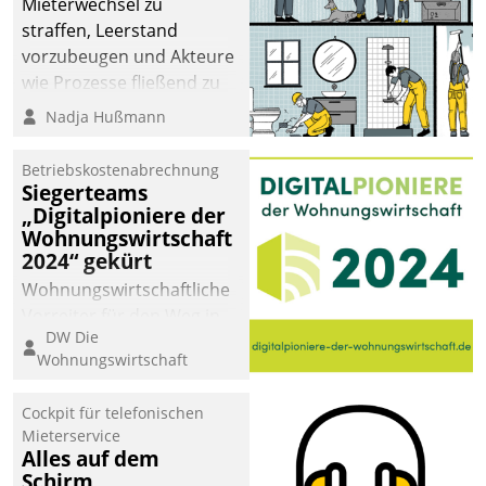
Mieterwechsel zu
straffen, Leerstand
vorzubeugen und Akteure
wie Prozesse fließend zu
vernetzen, nutzt die
Nadja Hußmann
Berliner Gewobag seit
Jahresbeginn eine
Betriebskostenabrechnung
Überblick, Einsicht und
Siegerteams
„Digitalpioniere der
Eingriff bietende Lösung.
Wohnungswirtschaft
Zur Entwicklung setzte
2024“ gekürt
man auf
Wohnungswirtschaftliche
Cloudtechnologie,
Vorreiter für den Weg in
bewährte und Startup-
DW Die
eine digitale Zukunft zu
Partner sowie erstmals
Wohnungswirtschaft
finden, ist das Ziel des
agile Projektmethoden.
Awards „Digitalpioniere
Cockpit für telefonischen
der
Mieterservice
Wohnungswirtschaft“.
Alles auf dem
Bewerben können sich
Schirm