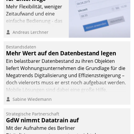
Mehr Flexibilität, weniger
Zeitaufwand und eine
einfache Bedienung - das
verspricht das aktuelle
Andreas Lerchner
Cockpit für mobile
Mitarbeiter von
Bestandsdaten
Datatrain. Die meravis
Mehr Wert auf den Datenbestand legen
Wohnungsbau- und
Ein belastbarer Datenbestand zu ihren Objekten
Immobilien GmbH hat
liefert Wohnungsunternehmen die Grundlage für die
sich dabei für den Betrieb
Megatrends Digitalisierung und Effizienzsteigerung –
der Lösung über die SAP
doch vielerorts muss er erst noch aufgebaut werden.
Cloud Platform
Mobile Lösungen sind dabei eine große Hilfe.
entschieden - als erstes
Sabine Wiedemann
Unternehmen am
Wohnungsmarkt.
Strategische Partnerschaft
GdW nimmt Datatrain auf
Mit der Aufnahme des Berliner