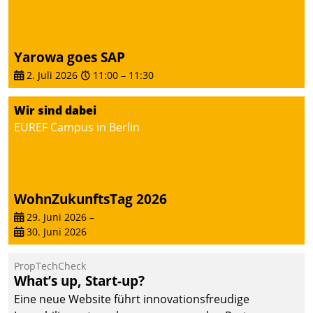
von AktivBo und
Datatrain ermöglicht
automatisiert ausgelöste,
zielgerichtete
Yarowa goes SAP
Mieterbefragungen – eine
2. Juli 2026
11:00
–
11:30
starke Grundlage für
intelligente,
Wir sind dabei
datengestützte
EUREF Campus in Berlin
Entscheidungen.
WohnZukunftsTag 2026
29. Juni 2026
–
30. Juni 2026
PropTechCheck
What’s up, Start-up?
Eine neue Website führt innovationsfreudige