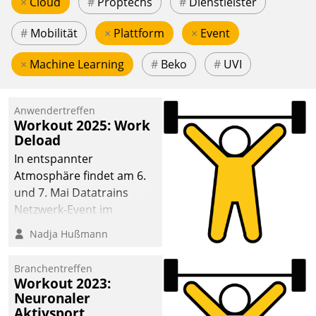
×
Cloud
#
Proptechs
#
Dienstleister
#
Mobilität
×
Plattform
×
Event
×
Machine Learning
#
Beko
#
UVI
Anwendertreffen
Workout 2025: Work
Deload
In entspannter
Atmosphäre findet am 6.
und 7. Mai Datatrains
Netzwerk-Event im
Kunden- und Partnerkreis
Nadja Hußmann
statt. Zentrale Frage: Wie
lassen sich
Branchentreffen
Mammutprojekte
Workout 2023:
meistern und Workloads
Neuronaler
Aktivsport
wuppen – bei zunehmend