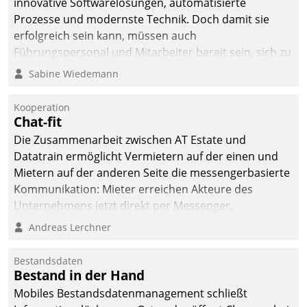
innovative Softwarelösungen, automatisierte
Prozesse und modernste Technik. Doch damit sie
erfolgreich sein kann, müssen auch
Führungspersonal und Mitarbeiter bereit sein, sich zu
verändern und anzupassen, sonst werden sie an ihr
Sabine Wiedemann
scheitern.
Kooperation
Chat-fit
Die Zusammenarbeit zwischen AT Estate und
Datatrain ermöglicht Vermietern auf der einen und
Mietern auf der anderen Seite die messengerbasierte
Kommunikation: Mieter erreichen Akteure des
Unternehmens jetzt direkt per Messenger,
Mitarbeiter oder Dienstleister empfangen oder
Andreas Lerchner
versenden die Nachrichten via Cockpit.
Bestandsdaten
Bestand in der Hand
Mobiles Bestandsdatenmanagement schließt