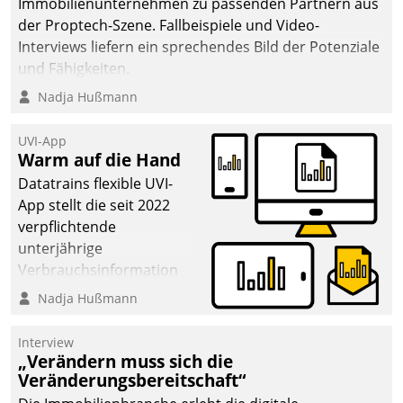
Immobilienunternehmen zu passenden Partnern aus
der Proptech-Szene. Fallbeispiele und Video-
Interviews liefern ein sprechendes Bild der Potenziale
und Fähigkeiten.
Nadja Hußmann
UVI-App
Warm auf die Hand
Datatrains flexible UVI-
App stellt die seit 2022
verpflichtende
unterjährige
Verbrauchsinformation
schnell, zuverlässig und
Nadja Hußmann
leicht bekömmlich bereit:
Die monatlichen
Interview
Mitteilungen zum
„Verändern muss sich die
Veränderungsbereitschaft“
Heizungs- und
Wasserverbrauch gehen