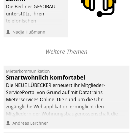
dafür ein Team
Die Berliner GESOBAU
bestehend aus
unterstützt ihren
Wohnungsunternehmen
telefonischen
und PropTech.
Mieterservice mit einem
Nadja Hußmann
digitalen Cockpit, das
situationsbezogen
passende Fragen und
Weitere Themen
Schlagworte auswirft.
Eine intuitive
Dialogführung ermöglicht
Mieterkommunikation
Smartwohnlich komfortabel
dem externen
Serviceteam, Anrufe von
Die NEUE LÜBECKER erneuert ihr Mitglieder-
Mietenden zügiger und
ServicePortal von Grund auf mit Datatrains
effizienter zu bearbeiten.
Mieterservices Online. Die rund um die Uhr
zugängliche Webapplikation ermöglicht den
Mitgliedern der Wohnungs­bau­genossenschaft die
Kontaktaufnahme per Smartphone, Tablet oder PC.
Andreas Lerchner