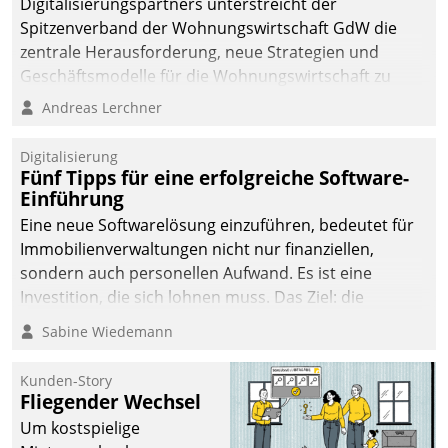
Digitalisierungspartners unterstreicht der
Spitzenverband der Wohnungswirtschaft GdW die
zentrale Herausforderung, neue Strategien und
Geschäftsmodelle für die Wohnungswirtschaft zu
entwickeln.
Andreas Lerchner
Digitalisierung
Fünf Tipps für eine erfolgreiche Software-
Einführung
Eine neue Softwarelösung einzuführen, bedeutet für
Immobilienverwaltungen nicht nur finanziellen,
sondern auch personellen Aufwand. Es ist eine
Investition, die sich lohnen muss. Das Ziel: die
nachhaltige Optimierung der Geschäftsabläufe. Damit
Sabine Wiedemann
dieses Ziel erreicht wird, sollten einige Grundregeln
befolgt werden.
Kunden-Story
Fliegender Wechsel
Um kostspielige