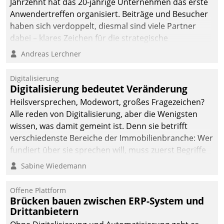
Jahrzehnt hat das 20-jährige Unternehmen das erste
Anwendertreffen organisiert. Beiträge und Besucher
haben sich verdoppelt, diesmal sind viele Partner
dabei – klares Zeichen für die strategische
Fokussierung auf den Kunden.
Andreas Lerchner
Digitalisierung
Digitalisierung bedeutet Veränderung
Heilsversprechen, Modewort, großes Fragezeichen?
Alle reden von Digitalisierung, aber die Wenigsten
wissen, was damit gemeint ist. Denn sie betrifft
verschiedenste Bereiche der Immobilienbranche: Wer
fundiert über sie sprechen will, muss zuerst Begriffe
klären. Ein Aspekt ist die betriebliche Optimierung:
Sabine Wiedemann
Moderne Softwarelösungen ermöglichen große
Einsparungen durch optimierte und automatisierte
Offene Plattform
Prozesse. Doch man darf nicht zu viel erwarten: Allein
Brücken bauen zwischen ERP-System und
Drittanbietern
mit der Einführung einer neuen Software ist es nicht
getan. Die Digitalisierung erfordert von Unternehmen