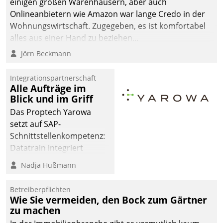
einigen großen Warenhäusern, aber auch
abgeben – rund um die
Onlineanbietern wie Amazon war lange Credo in der
Uhr.
Wohnungswirtschaft. Zugegeben, es ist komfortabel
alles aus einer Hand zu beziehen...
Jörn Beckmann
Integrationspartnerschaft
Alle Aufträge im
Blick und im Griff
Das Proptech Yarowa
setzt auf SAP-
Schnittstellenkompetenz:
Datatrain integriert
Yarowas Portal zur
Nadja Hußmann
Vergabe und Verwaltung
von Aufträgen der
Betreiberpflichten
operativen
Wie Sie vermeiden, den Bock zum Gärtner
Instandhaltung in die
zu machen
SAP-Systemlandschaft