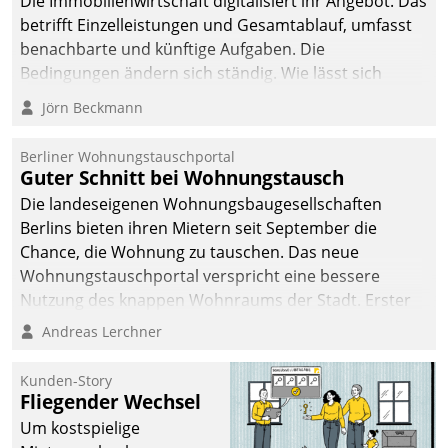
Die Immobilienwirtschaft digitalisiert ihr Angebot. Das
sich dabei für den Betrieb
betrifft Einzelleistungen und Gesamtablauf, umfasst
der Lösung über die SAP
benachbarte und künftige Aufgaben. Die
Cloud Platform
Bedingungen ändern sich ständig. Wie lässt sich
entschieden - als erstes
technisch die Kontrolle wahren und zugleich Freiraum
Jörn Beckmann
Unternehmen am
fürs Wachsen öffnen?
Wohnungsmarkt.
Berliner Wohnungstauschportal
Guter Schnitt bei Wohnungstausch
Die landeseigenen Wohnungsbaugesellschaften
Berlins bieten ihren Mietern seit September die
Chance, die Wohnung zu tauschen. Das neue
Wohnungstauschportal verspricht eine bessere
Nutzung des knappen Wohnraums der Stadt. Erster
Anwendungsfall für Datatrains Lösung API-Hub mit
Andreas Lerchner
Schnittstellen zu den ERP-Systemen der
Unternehmen.
Kunden-Story
Fliegender Wechsel
Um kostspielige