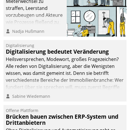
Mieterwechsel zu
straffen, Leerstand
vorzubeugen und Akteure
wie Prozesse fließend zu
vernetzen, nutzt die
Nadja Hußmann
Berliner Gewobag seit
Jahresbeginn eine
Digitalisierung
Überblick, Einsicht und
Digitalisierung bedeutet Veränderung
Eingriff bietende Lösung.
Heilsversprechen, Modewort, großes Fragezeichen?
Zur Entwicklung setzte
Alle reden von Digitalisierung, aber die Wenigsten
man auf
wissen, was damit gemeint ist. Denn sie betrifft
Cloudtechnologie,
verschiedenste Bereiche der Immobilienbranche: Wer
bewährte und Startup-
fundiert über sie sprechen will, muss zuerst Begriffe
Partner sowie erstmals
klären. Ein Aspekt ist die betriebliche Optimierung:
Sabine Wiedemann
agile Projektmethoden.
Moderne Softwarelösungen ermöglichen große
Einsparungen durch optimierte und automatisierte
Offene Plattform
Prozesse. Doch man darf nicht zu viel erwarten: Allein
Brücken bauen zwischen ERP-System und
Drittanbietern
mit der Einführung einer neuen Software ist es nicht
getan. Die Digitalisierung erfordert von Unternehmen