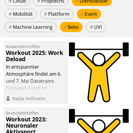
#
Cloud
#
Proptechs
×
Dienstleister
#
Mobilität
#
Plattform
×
Event
#
Machine Learning
×
Beko
#
UVI
Anwendertreffen
Workout 2025: Work
Deload
In entspannter
Atmosphäre findet am 6.
und 7. Mai Datatrains
Netzwerk-Event im
Kunden- und Partnerkreis
Nadja Hußmann
statt. Zentrale Frage: Wie
lassen sich
Branchentreffen
Mammutprojekte
Workout 2023:
meistern und Workloads
Neuronaler
Aktivsport
wuppen – bei zunehmend