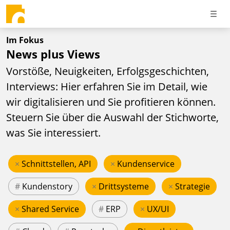
Im Fokus
News plus Views
Vorstöße, Neuigkeiten, Erfolgsgeschichten,
Interviews: Hier erfahren Sie im Detail, wie
wir digitalisieren und Sie profitieren können.
Steuern Sie über die Auswahl der Stichworte,
was Sie interessiert.
×
Schnittstellen, API
×
Kundenservice
#
Kundenstory
×
Drittsysteme
×
Strategie
×
Shared Service
#
ERP
×
UX/UI