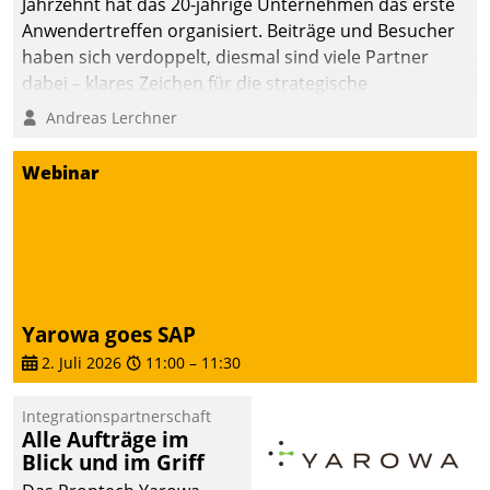
Jahrzehnt hat das 20-jährige Unternehmen das erste
Anwendertreffen organisiert. Beiträge und Besucher
haben sich verdoppelt, diesmal sind viele Partner
dabei – klares Zeichen für die strategische
Fokussierung auf den Kunden.
Andreas Lerchner
Webinar
Yarowa goes SAP
2. Juli 2026
11:00
–
11:30
Integrationspartnerschaft
Alle Aufträge im
Blick und im Griff