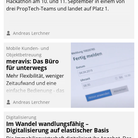
Hackathon am 10. und 11. September in einem von
drei PropTech-Teams und landet auf Platz 1.
Andreas Lerchner
Mobile Kunden- und
Objektbetreuung
meravis: Das Büro
für unterwegs
Mehr Flexibilität, weniger
Zeitaufwand und eine
einfache Bedienung - das
verspricht das aktuelle
Andreas Lerchner
Cockpit für mobile
Mitarbeiter von
Digitalisierung
Datatrain. Die meravis
Im Wandel wandlungsfähig –
Wohnungsbau- und
Digitalisierung auf elastischer Basis
Immobilien GmbH hat