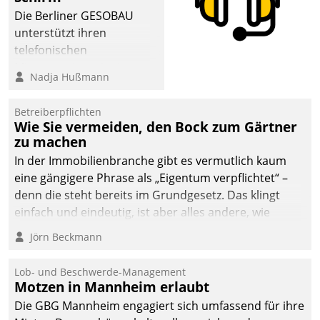
abgeben – rund um die
Die Berliner GESOBAU
Uhr.
unterstützt ihren
telefonischen
Mieterservice mit einem
Nadja Hußmann
digitalen Cockpit, das
situationsbezogen
Betreiberpflichten
passende Fragen und
Wie Sie vermeiden, den Bock zum Gärtner
Schlagworte auswirft.
zu machen
Eine intuitive
In der Immobilienbranche gibt es vermutlich kaum
Dialogführung ermöglicht
eine gängigere Phrase als „Eigentum verpflichtet“ –
dem externen
denn die steht bereits im Grundgesetz. Das klingt
Serviceteam, Anrufe von
einfach und eindeutig, ist aber alles andere, wie
Mietenden zügiger und
Branchenbeschäftigte wissen. Denn mit der
Jörn Beckmann
effizienter zu bearbeiten.
Verantwortung folgen Verpflichtungen.
Lob- und Beschwerde-Management
Motzen in Mannheim erlaubt
Die GBG Mannheim engagiert sich umfassend für ihre