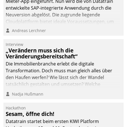
Mieter-App eingeführt. Nun wird die von Datatrain
automatisiert, vollständig
entwickelte SAP-integrierte Anwendung durch die
und auf Wunsch über
Neuversion abgelöst. Die zugrunde liegende
mehrere zuvor
Cloudplattform bietet ideale Voraussetzungen, um
festgelegte
die Funktionalität der App zu erweitern und weitere
Andreas Lerchner
Kommunikationswege bei
innovative Apps, auch von Drittanbietern, in SAP zu
den Empfängern ein.
integrieren.
Interview
„Verändern muss sich die
Veränderungsbereitschaft“
Die Immobilienbranche erlebt die digitale
Transformation. Doch muss man gleich alles über
den Haufen werfen? Wie lässt sich der Wandel
tatsächlich gestalten und umsetzen? Welche
Argumente zählen wirklich?
Nadja Hußmann
Hackathon
Sesam, öffne dich!
Datatrain startet beim ersten KIWI Platform