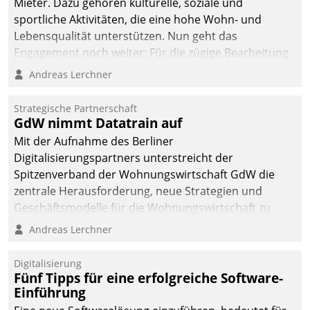
Mieter. Dazu gehören kulturelle, soziale und
sportliche Aktivitäten, die eine hohe Wohn- und
Lebensqualität unterstützen. Nun geht das
Engagement noch weiter: Für die zügige Bearbeitung
von Beschwerden – oder Lob – richtet das
Andreas Lerchner
Unternehmen mit Datatrains Applikation fürs Lob-
und Beschwerde-Management einen eigenen Kanal
Strategische Partnerschaft
ein.
GdW nimmt Datatrain auf
Mit der Aufnahme des Berliner
Digitalisierungspartners unterstreicht der
Spitzenverband der Wohnungswirtschaft GdW die
zentrale Herausforderung, neue Strategien und
Geschäftsmodelle für die Wohnungswirtschaft zu
entwickeln.
Andreas Lerchner
Digitalisierung
Fünf Tipps für eine erfolgreiche Software-
Einführung