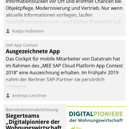
Informationslücken vor Ort und eröffnet Chancen bei
Objektpflege, Modernisierung und Vertrieb. Nur wenn
aktuelle Informationen vorliegen, laufen
Geschäftsprozesse rund – und blühen IT-gestützt auf.
Nadja Hußmann
SAP App Contest
Ausgezeichnete App
Das Cockpit für mobile Mitarbeiter von Datatrain hat
im Rahmen des „MEE SAP Cloud Platform App Contest
2018“ eine Auszeichnung erhalten. Im Frühjahr 2019
nahm der Berliner SAP-Partner sie persönlich
entgegen.
Andreas Lerchner
Betriebskostenabrechnung
Siegerteams
„Digitalpioniere der
Wohnungswirtschaft