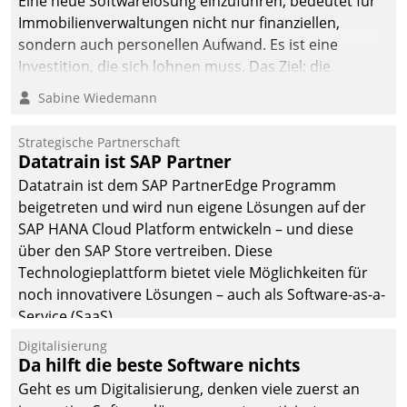
Eine neue Softwarelösung einzuführen, bedeutet für
Immobilienverwaltungen nicht nur finanziellen,
sondern auch personellen Aufwand. Es ist eine
Investition, die sich lohnen muss. Das Ziel: die
nachhaltige Optimierung der Geschäftsabläufe. Damit
Sabine Wiedemann
dieses Ziel erreicht wird, sollten einige Grundregeln
befolgt werden.
Strategische Partnerschaft
Datatrain ist SAP Partner
Datatrain ist dem SAP PartnerEdge Programm
beigetreten und wird nun eigene Lösungen auf der
SAP HANA Cloud Platform entwickeln – und diese
über den SAP Store vertreiben. Diese
Technologieplattform bietet viele Möglichkeiten für
noch innovativere Lösungen – auch als Software-as-a-
Service (SaaS).
Digitalisierung
Da hilft die beste Software nichts
Geht es um Digitalisierung, denken viele zuerst an