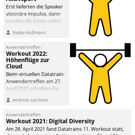
anspruchsvollen
Erst lieferten die Speaker
Aufgaben und
visionäre Impulse, dann
abnehmendem
wurden die Gäste selbst
Nachwuchs?
aktiv und sammelten
Nadja Hußmann
methodisch
Vernetzungsideen fürs
Anwendertreffen
Quartier. Dazwischen
Workout 2022:
zeigte Datatrain, was es
Höhenflüge zur
Neues zu bieten hat.
Cloud
Beim virtuellen Datatrain-
Anwendertreffen am 27.
April 2022 erhielten die
Teilnehmerinnen und
Andreas Lerchner
Teilnehmer kurzweilige
Einblicke in innovative
Anwendertreffen
Cloud-Strategien und -
Workout 2021: Digital Diversity
Lösungen mit hohem
Am 28. April 2021 fand Datatrains 11. Workout statt,
Zukunftspotenzial.