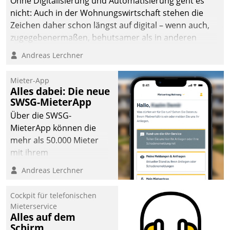
Ohne Digitalisierung und Automatisierung geht es
die Bereitschaft, sich zu überprüfen, zu hinterfragen
nicht: Auch in der Wohnungswirtschaft stehen die
und zu verändern.
Zeichen daher schon längst auf digital – wenn auch,
zugegebenermaßen, behutsamer als in anderen
Branchen.
Andreas Lerchner
Mieter-App
Alles dabei: Die neue
SWSG-MieterApp
Über die SWSG-
MieterApp können die
mehr als 50.000 Mieter
mit ihrem
Wohnungsunternehmen
Andreas Lerchner
kommunizieren, auf dem
Laufenden bleiben, Daten
Cockpit für telefonischen
einsehen und ändern
Mieterservice
oder
Alles auf dem
Schirm
Schadensmeldungen