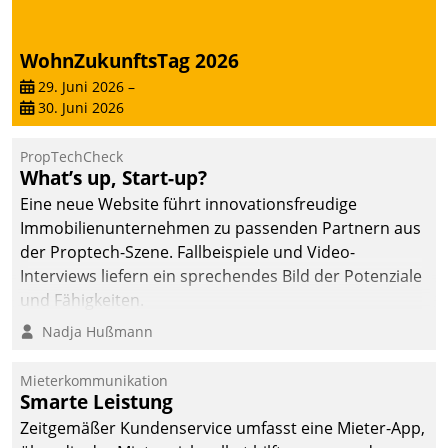
von AktivBo und
Datatrain ermöglicht
automatisiert ausgelöste,
WohnZukunftsTag 2026
zielgerichtete
29. Juni 2026
–
Mieterbefragungen – eine
30. Juni 2026
starke Grundlage für
intelligente,
PropTechCheck
datengestützte
What’s up, Start-up?
Entscheidungen.
Eine neue Website führt innovationsfreudige
Immobilienunternehmen zu passenden Partnern aus
der Proptech-Szene. Fallbeispiele und Video-
Interviews liefern ein sprechendes Bild der Potenziale
und Fähigkeiten.
Nadja Hußmann
Mieterkommunikation
Smarte Leistung
Zeitgemäßer Kundenservice umfasst eine Mieter-App,