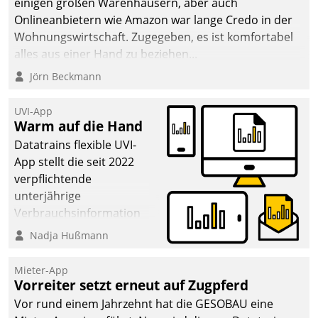
einigen großen Warenhäusern, aber auch
Onlineanbietern wie Amazon war lange Credo in der
Wohnungswirtschaft. Zugegeben, es ist komfortabel
alles aus einer Hand zu beziehen...
Jörn Beckmann
UVI-App
Warm auf die Hand
Datatrains flexible UVI-
App stellt die seit 2022
verpflichtende
unterjährige
Verbrauchsinformation
schnell, zuverlässig und
Nadja Hußmann
leicht bekömmlich bereit:
Die monatlichen
Mieter-App
Mitteilungen zum
Vorreiter setzt erneut auf Zugpferd
Heizungs- und
Vor rund einem Jahrzehnt hat die GESOBAU eine
Wasserverbrauch gehen