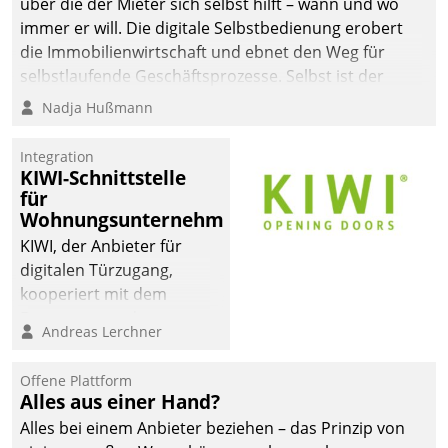
über die der Mieter sich selbst hilft – wann und wo
immer er will. Die digitale Selbstbedienung erobert
die Immobilienwirtschaft und ebnet den Weg für
selbstlaufende Geschäftsprozesse. Selbst ist der
Kunde und smart der Serviceanbieter.
Nadja Hußmann
Integration
KIWI-Schnittstelle
für
Wohnungsunternehmen
KIWI, der Anbieter für
digitalen Türzugang,
kooperiert mit dem
Beratungs- und
Andreas Lerchner
Softwareentwicklungshaus
Datatrain.
Offene Plattform
Alles aus einer Hand?
Alles bei einem Anbieter beziehen – das Prinzip von