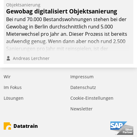
Objektsanierung
Gewobag digitalisiert Objektsanierung
Bei rund 70.000 Bestandswohnungen stehen bei der
Gewobag in Berlin durchschnittlich rund 5.000
Mieterwechsel pro Jahr an. Dieser Prozess ist bereits
aufwendig genug. Wenn dann aber noch rund 2.500
Sanierungen pro Jahr mit reinspielen, ist der
Betreuungs- und Organisationsaufwand immens. Im
Andreas Lerchner
Rahmen ihrer Digitalisierungsstrategie hat das
kommunale Wohnungsbauunternehmen daher
Wir
Impressum
gemeinsam mit der Berliner Datatrain GmbH den
Teilprozess der Objektsanierung digitalisiert.
Im Fokus
Datenschutz
Lösungen
Cookie-Einstellungen
Newsletter
Datatrain