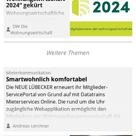
2024“ gekürt
Wohnungswirtschaftliche
Vorreiter für den Weg in
DW Die
eine digitale Zukunft zu
Wohnungswirtschaft
finden, ist das Ziel des
Awards „Digitalpioniere
der
Weitere Themen
Wohnungswirtschaft“.
Bewerben können sich
dafür ein Team
Mieterkommunikation
Smartwohnlich komfortabel
bestehend aus
Wohnungsunternehmen
Die NEUE LÜBECKER erneuert ihr Mitglieder-
und PropTech.
ServicePortal von Grund auf mit Datatrains
Mieterservices Online. Die rund um die Uhr
zugängliche Webapplikation ermöglicht den
Mitgliedern der Wohnungs­bau­genossenschaft die
Kontaktaufnahme per Smartphone, Tablet oder PC.
Andreas Lerchner