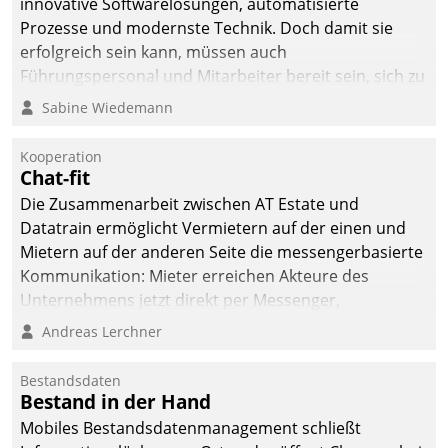
innovative Softwarelösungen, automatisierte
Prozesse und modernste Technik. Doch damit sie
erfolgreich sein kann, müssen auch
Führungspersonal und Mitarbeiter bereit sein, sich zu
verändern und anzupassen, sonst werden sie an ihr
Sabine Wiedemann
scheitern.
Kooperation
Chat-fit
Die Zusammenarbeit zwischen AT Estate und
Datatrain ermöglicht Vermietern auf der einen und
Mietern auf der anderen Seite die messengerbasierte
Kommunikation: Mieter erreichen Akteure des
Unternehmens jetzt direkt per Messenger,
Mitarbeiter oder Dienstleister empfangen oder
Andreas Lerchner
versenden die Nachrichten via Cockpit.
Bestandsdaten
Bestand in der Hand
Mobiles Bestandsdatenmanagement schließt