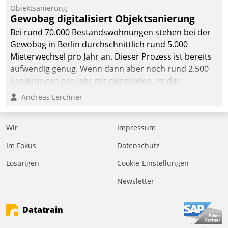
Objektsanierung
Gewobag digitalisiert Objektsanierung
Bei rund 70.000 Bestandswohnungen stehen bei der
Gewobag in Berlin durchschnittlich rund 5.000
Mieterwechsel pro Jahr an. Dieser Prozess ist bereits
aufwendig genug. Wenn dann aber noch rund 2.500
Sanierungen pro Jahr mit reinspielen, ist der
Betreuungs- und Organisationsaufwand immens. Im
Andreas Lerchner
Rahmen ihrer Digitalisierungsstrategie hat das
kommunale Wohnungsbauunternehmen daher
Wir
Impressum
gemeinsam mit der Berliner Datatrain GmbH den
Teilprozess der Objektsanierung digitalisiert.
Im Fokus
Datenschutz
Lösungen
Cookie-Einstellungen
Newsletter
Datatrain