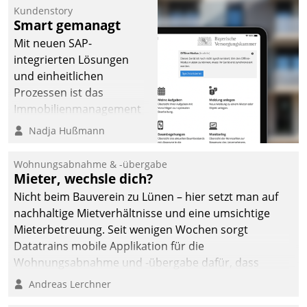
Kundenstory
Smart gemanagt
Mit neuen SAP-
integrierten Lösungen
und einheitlichen
Prozessen ist das
Immobilienmanagement
der Bayerischen
Nadja Hußmann
Versorgungskammer im
Ressort Kapitalanlage für
Wohnungsabnahme & -übergabe
künftige Aufgaben und
Mieter, wechsle dich?
Herausforderungen
Nicht beim Bauverein zu Lünen – hier setzt man auf
gerüstet.
nachhaltige Mietverhältnisse und eine umsichtige
Mieterbetreuung. Seit wenigen Wochen sorgt
Datatrains mobile Applikation für die
Wohnungsabnahme und -übergabe dafür, dass
Mieter wohlgeordnet kommen und, so es sein muss,
Andreas Lerchner
gehen können.