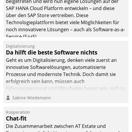
beigetreten und wird nun eigene Lösungen auf der
man auf
SAP HANA Cloud Platform entwickeln – und diese
Cloudtechnologie,
über den SAP Store vertreiben. Diese
bewährte und Startup-
Technologieplattform bietet viele Möglichkeiten für
Partner sowie erstmals
noch innovativere Lösungen – auch als Software-as-a-
agile Projektmethoden.
Service (SaaS).
Digitalisierung
Da hilft die beste Software nichts
Geht es um Digitalisierung, denken viele zuerst an
innovative Softwarelösungen, automatisierte
Prozesse und modernste Technik. Doch damit sie
erfolgreich sein kann, müssen auch
Führungspersonal und Mitarbeiter bereit sein, sich zu
verändern und anzupassen, sonst werden sie an ihr
Sabine Wiedemann
scheitern.
Kooperation
Chat-fit
Die Zusammenarbeit zwischen AT Estate und