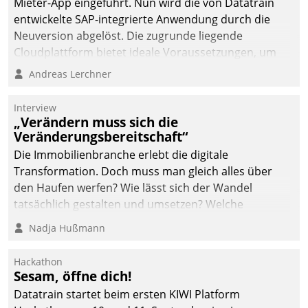
Mieter-App eingeführt. Nun wird die von Datatrain
automatisiert, vollständig
entwickelte SAP-integrierte Anwendung durch die
und auf Wunsch über
Neuversion abgelöst. Die zugrunde liegende
mehrere zuvor
Cloudplattform bietet ideale Voraussetzungen, um
festgelegte
die Funktionalität der App zu erweitern und weitere
Andreas Lerchner
Kommunikationswege bei
innovative Apps, auch von Drittanbietern, in SAP zu
den Empfängern ein.
integrieren.
Interview
„Verändern muss sich die
Veränderungsbereitschaft“
Die Immobilienbranche erlebt die digitale
Transformation. Doch muss man gleich alles über
den Haufen werfen? Wie lässt sich der Wandel
tatsächlich gestalten und umsetzen? Welche
Argumente zählen wirklich?
Nadja Hußmann
Hackathon
Sesam, öffne dich!
Datatrain startet beim ersten KIWI Platform