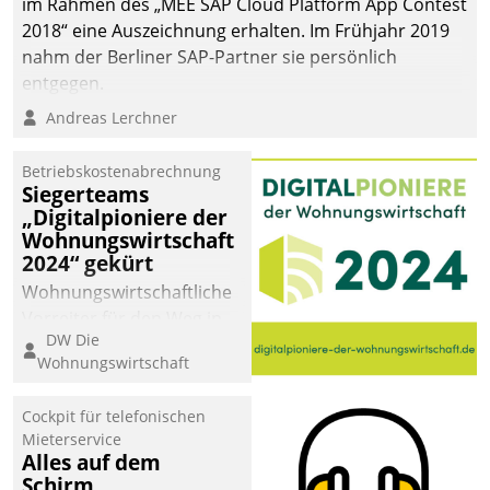
im Rahmen des „MEE SAP Cloud Platform App Contest
2018“ eine Auszeichnung erhalten. Im Frühjahr 2019
nahm der Berliner SAP-Partner sie persönlich
entgegen.
Andreas Lerchner
Betriebskostenabrechnung
Siegerteams
„Digitalpioniere der
Wohnungswirtschaft
2024“ gekürt
Wohnungswirtschaftliche
Vorreiter für den Weg in
DW Die
eine digitale Zukunft zu
Wohnungswirtschaft
finden, ist das Ziel des
Awards „Digitalpioniere
Cockpit für telefonischen
der
Mieterservice
Wohnungswirtschaft“.
Alles auf dem
Bewerben können sich
Schirm