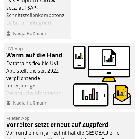
Das Proptech Yarowa
setzt auf SAP-
Schnittstellenkompetenz:
Datatrain integriert
Yarowas Portal zur
Nadja Hußmann
Vergabe und Verwaltung
von Aufträgen der
UVI-App
operativen
Warm auf die Hand
Instandhaltung in die
Datatrains flexible UVI-
SAP-Systemlandschaft
App stellt die seit 2022
deutscher
verpflichtende
Wohnungsunternehmen
unterjährige
– und beschleunigt damit
Verbrauchsinformation
den Weg vom
schnell, zuverlässig und
Nadja Hußmann
Mieteranliegen zum
leicht bekömmlich bereit:
Dienstleisterauftrag.
Die monatlichen
Mieter-App
Mitteilungen zum
Vorreiter setzt erneut auf Zugpferd
Heizungs- und
Vor rund einem Jahrzehnt hat die GESOBAU eine
Wasserverbrauch gehen