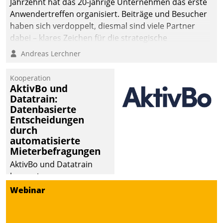
Jahrzehnt hat das 20-jährige Unternehmen das erste
Anwendertreffen organisiert. Beiträge und Besucher
haben sich verdoppelt, diesmal sind viele Partner
dabei – klares Zeichen für die strategische
Fokussierung auf den Kunden.
Andreas Lerchner
Kooperation
AktivBo und
Datatrain:
Datenbasierte
Entscheidungen
durch
automatisierte
Mieterbefragungen
AktivBo und Datatrain
kooperieren –
Immobilienunternehmen
Webinar
profitieren: Die nahtlose
Integration der Lösungen