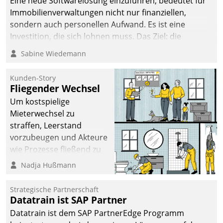
Eine neue Softwarelösung einzuführen, bedeutet für
Immobilienverwaltungen nicht nur finanziellen,
sondern auch personellen Aufwand. Es ist eine
Investition, die sich lohnen muss. Das Ziel: die
nachhaltige Optimierung der Geschäftsabläufe. Damit
Sabine Wiedemann
dieses Ziel erreicht wird, sollten einige Grundregeln
befolgt werden.
Kunden-Story
Fliegender Wechsel
Um kostspielige
Mieterwechsel zu
straffen, Leerstand
vorzubeugen und Akteure
wie Prozesse fließend zu
vernetzen, nutzt die
Nadja Hußmann
Berliner Gewobag seit
Jahresbeginn eine
Strategische Partnerschaft
Überblick, Einsicht und
Datatrain ist SAP Partner
Eingriff bietende Lösung.
Datatrain ist dem SAP PartnerEdge Programm
Zur Entwicklung setzte