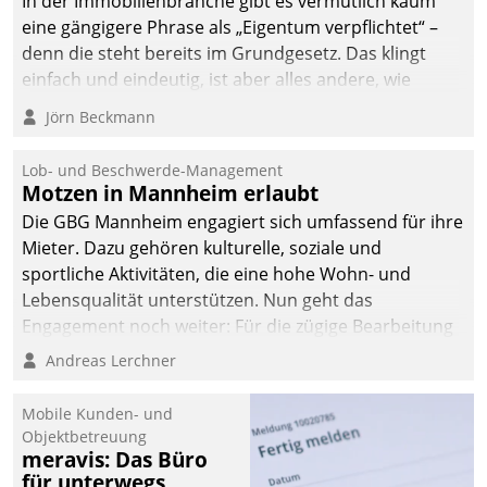
In der Immobilienbranche gibt es vermutlich kaum
abgeben – rund um die
eine gängigere Phrase als „Eigentum verpflichtet“ –
Uhr.
denn die steht bereits im Grundgesetz. Das klingt
einfach und eindeutig, ist aber alles andere, wie
Branchenbeschäftigte wissen. Denn mit der
Jörn Beckmann
Verantwortung folgen Verpflichtungen.
Lob- und Beschwerde-Management
Motzen in Mannheim erlaubt
Die GBG Mannheim engagiert sich umfassend für ihre
Mieter. Dazu gehören kulturelle, soziale und
sportliche Aktivitäten, die eine hohe Wohn- und
Lebensqualität unterstützen. Nun geht das
Engagement noch weiter: Für die zügige Bearbeitung
von Beschwerden – oder Lob – richtet das
Andreas Lerchner
Unternehmen mit Datatrains Applikation fürs Lob-
und Beschwerde-Management einen eigenen Kanal
Mobile Kunden- und
ein.
Objektbetreuung
meravis: Das Büro
für unterwegs