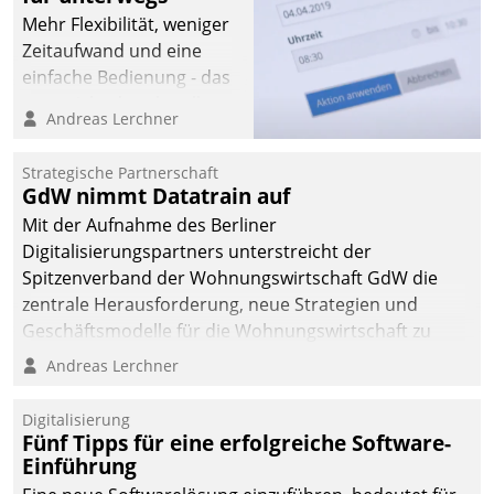
Mehr Flexibilität, weniger
Zeitaufwand und eine
einfache Bedienung - das
verspricht das aktuelle
Andreas Lerchner
Cockpit für mobile
Mitarbeiter von
Strategische Partnerschaft
Datatrain. Die meravis
GdW nimmt Datatrain auf
Wohnungsbau- und
Mit der Aufnahme des Berliner
Immobilien GmbH hat
Digitalisierungspartners unterstreicht der
sich dabei für den Betrieb
Spitzenverband der Wohnungswirtschaft GdW die
der Lösung über die SAP
zentrale Herausforderung, neue Strategien und
Cloud Platform
Geschäftsmodelle für die Wohnungswirtschaft zu
entschieden - als erstes
entwickeln.
Andreas Lerchner
Unternehmen am
Wohnungsmarkt.
Digitalisierung
Fünf Tipps für eine erfolgreiche Software-
Einführung