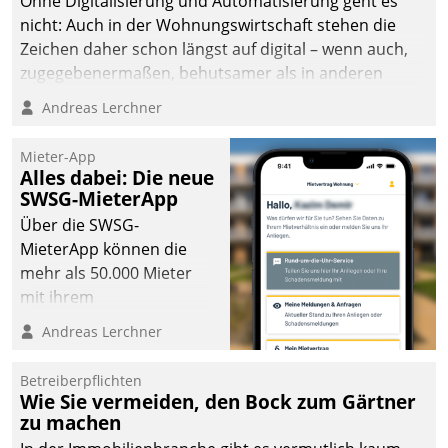
Ohne Digitalisierung und Automatisierung geht es
die Bereitschaft, sich zu überprüfen, zu hinterfragen
nicht: Auch in der Wohnungswirtschaft stehen die
und zu verändern.
Zeichen daher schon längst auf digital – wenn auch,
zugegebenermaßen, behutsamer als in anderen
Branchen.
Andreas Lerchner
Mieter-App
Alles dabei: Die neue
SWSG-MieterApp
Über die SWSG-
MieterApp können die
mehr als 50.000 Mieter
mit ihrem
Wohnungsunternehmen
Andreas Lerchner
kommunizieren, auf dem
Laufenden bleiben, Daten
Betreiberpflichten
einsehen und ändern
Wie Sie vermeiden, den Bock zum Gärtner
oder
zu machen
Schadensmeldungen