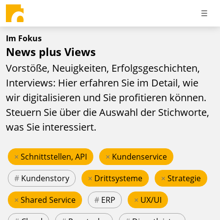
Im Fokus
News plus Views
Vorstöße, Neuigkeiten, Erfolgsgeschichten,
Interviews: Hier erfahren Sie im Detail, wie
wir digitalisieren und Sie profitieren können.
Steuern Sie über die Auswahl der Stichworte,
was Sie interessiert.
×
Schnittstellen, API
×
Kundenservice
#
Kundenstory
×
Drittsysteme
×
Strategie
×
Shared Service
#
ERP
×
UX/UI