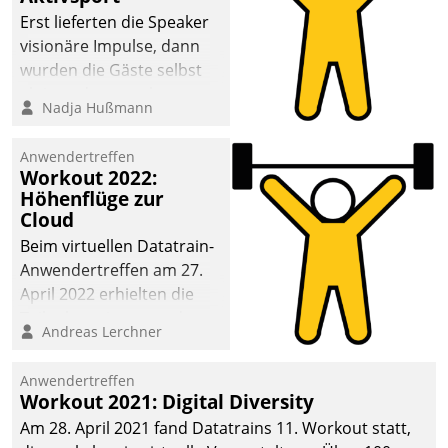
anspruchsvollen
Erst lieferten die Speaker
Aufgaben und
visionäre Impulse, dann
abnehmendem
wurden die Gäste selbst
Nachwuchs?
aktiv und sammelten
Nadja Hußmann
methodisch
Vernetzungsideen fürs
Anwendertreffen
Quartier. Dazwischen
Workout 2022:
zeigte Datatrain, was es
Höhenflüge zur
Neues zu bieten hat.
Cloud
Beim virtuellen Datatrain-
Anwendertreffen am 27.
April 2022 erhielten die
Teilnehmerinnen und
Andreas Lerchner
Teilnehmer kurzweilige
Einblicke in innovative
Anwendertreffen
Cloud-Strategien und -
Workout 2021: Digital Diversity
Lösungen mit hohem
Am 28. April 2021 fand Datatrains 11. Workout statt,
Zukunftspotenzial.