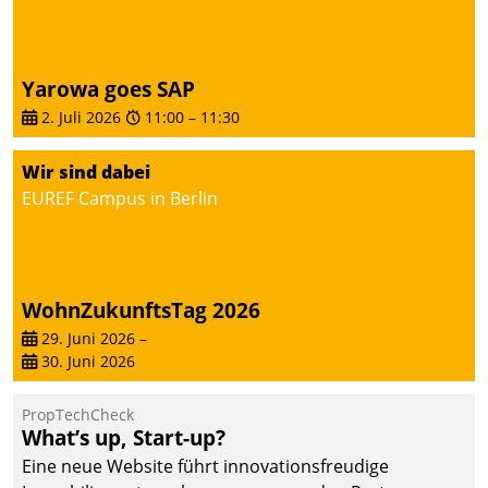
von AktivBo und
Datatrain ermöglicht
automatisiert ausgelöste,
zielgerichtete
Yarowa goes SAP
Mieterbefragungen – eine
2. Juli 2026
11:00
–
11:30
starke Grundlage für
intelligente,
Wir sind dabei
datengestützte
EUREF Campus in Berlin
Entscheidungen.
WohnZukunftsTag 2026
29. Juni 2026
–
30. Juni 2026
PropTechCheck
What’s up, Start-up?
Eine neue Website führt innovationsfreudige