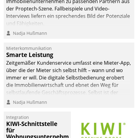
Immobilienunternehmen zu passenden Partnern aus
der Proptech-Szene. Fallbeispiele und Video-
Interviews liefern ein sprechendes Bild der Potenziale
und Fähigkeiten.
Nadja Hußmann
Mieterkommunikation
Smarte Leistung
Zeitgemäßer Kundenservice umfasst eine Mieter-App,
über die der Mieter sich selbst hilft – wann und wo
immer er will. Die digitale Selbstbedienung erobert
die Immobilienwirtschaft und ebnet den Weg für
selbstlaufende Geschäftsprozesse. Selbst ist der
Kunde und smart der Serviceanbieter.
Nadja Hußmann
Integration
KIWI-Schnittstelle
für
Wohnungsunternehmen