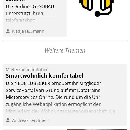
dafür ein Team
Die Berliner GESOBAU
bestehend aus
unterstützt ihren
Wohnungsunternehmen
telefonischen
und PropTech.
Mieterservice mit einem
Nadja Hußmann
digitalen Cockpit, das
situationsbezogen
passende Fragen und
Weitere Themen
Schlagworte auswirft.
Eine intuitive
Dialogführung ermöglicht
Mieterkommunikation
Smartwohnlich komfortabel
dem externen
Serviceteam, Anrufe von
Die NEUE LÜBECKER erneuert ihr Mitglieder-
Mietenden zügiger und
ServicePortal von Grund auf mit Datatrains
effizienter zu bearbeiten.
Mieterservices Online. Die rund um die Uhr
zugängliche Webapplikation ermöglicht den
Mitgliedern der Wohnungs­bau­genossenschaft die
Kontaktaufnahme per Smartphone, Tablet oder PC.
Andreas Lerchner