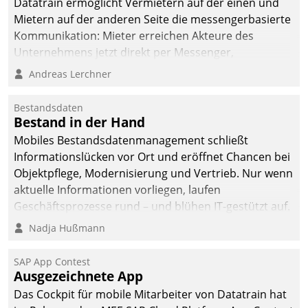
Datatrain ermöglicht Vermietern auf der einen und
Mietern auf der anderen Seite die messengerbasierte
Kommunikation: Mieter erreichen Akteure des
Unternehmens jetzt direkt per Messenger,
Mitarbeiter oder Dienstleister empfangen oder
Andreas Lerchner
versenden die Nachrichten via Cockpit.
Bestandsdaten
Bestand in der Hand
Mobiles Bestandsdatenmanagement schließt
Informationslücken vor Ort und eröffnet Chancen bei
Objektpflege, Modernisierung und Vertrieb. Nur wenn
aktuelle Informationen vorliegen, laufen
Geschäftsprozesse rund – und blühen IT-gestützt auf.
Nadja Hußmann
SAP App Contest
Ausgezeichnete App
Das Cockpit für mobile Mitarbeiter von Datatrain hat