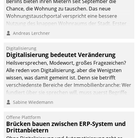
Berlins bieten ihren Mietern seit September die
Chance, die Wohnung zu tauschen. Das neue
Wohnungstauschportal verspricht eine bessere
Nutzung des knappen Wohnraums der Stadt. Erster
Anwendungsfall für Datatrains Lösung API-Hub mit
Andreas Lerchner
Schnittstellen zu den ERP-Systemen der
Unternehmen.
Digitalisierung
Digitalisierung bedeutet Veränderung
Heilsversprechen, Modewort, großes Fragezeichen?
Alle reden von Digitalisierung, aber die Wenigsten
wissen, was damit gemeint ist. Denn sie betrifft
verschiedenste Bereiche der Immobilienbranche: Wer
fundiert über sie sprechen will, muss zuerst Begriffe
klären. Ein Aspekt ist die betriebliche Optimierung:
Sabine Wiedemann
Moderne Softwarelösungen ermöglichen große
Einsparungen durch optimierte und automatisierte
Offene Plattform
Prozesse. Doch man darf nicht zu viel erwarten: Allein
Brücken bauen zwischen ERP-System und
Drittanbietern
mit der Einführung einer neuen Software ist es nicht
getan. Die Digitalisierung erfordert von Unternehmen