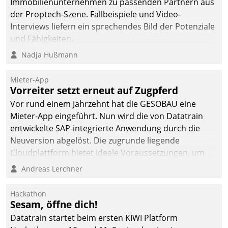
Immobilienunternehmen zu passenden Partnern aus
der Proptech-Szene. Fallbeispiele und Video-
Interviews liefern ein sprechendes Bild der Potenziale
und Fähigkeiten.
Nadja Hußmann
Mieter-App
Vorreiter setzt erneut auf Zugpferd
Vor rund einem Jahrzehnt hat die GESOBAU eine
Mieter-App eingeführt. Nun wird die von Datatrain
entwickelte SAP-integrierte Anwendung durch die
Neuversion abgelöst. Die zugrunde liegende
Cloudplattform bietet ideale Voraussetzungen, um
die Funktionalität der App zu erweitern und weitere
Andreas Lerchner
innovative Apps, auch von Drittanbietern, in SAP zu
integrieren.
Hackathon
Sesam, öffne dich!
Datatrain startet beim ersten KIWI Platform