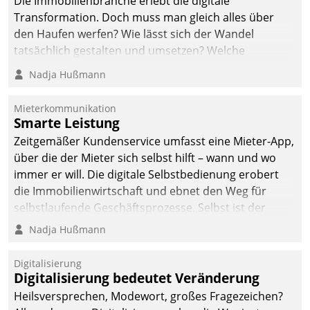
Die Immobilienbranche erlebt die digitale
automatisiert, vollständig
Transformation. Doch muss man gleich alles über
und auf Wunsch über
den Haufen werfen? Wie lässt sich der Wandel
mehrere zuvor
tatsächlich gestalten und umsetzen? Welche
festgelegte
Argumente zählen wirklich?
Nadja Hußmann
Kommunikationswege bei
den Empfängern ein.
Mieterkommunikation
Smarte Leistung
Zeitgemäßer Kundenservice umfasst eine Mieter-App,
über die der Mieter sich selbst hilft – wann und wo
immer er will. Die digitale Selbstbedienung erobert
die Immobilienwirtschaft und ebnet den Weg für
selbstlaufende Geschäftsprozesse. Selbst ist der
Kunde und smart der Serviceanbieter.
Nadja Hußmann
Digitalisierung
Digitalisierung bedeutet Veränderung
Heilsversprechen, Modewort, großes Fragezeichen?