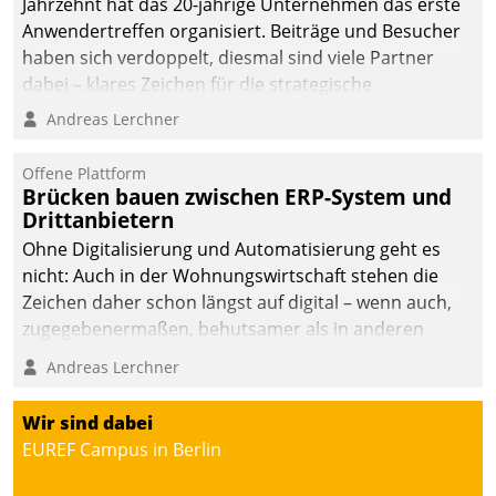
Jahrzehnt hat das 20-jährige Unternehmen das erste
Anwendertreffen organisiert. Beiträge und Besucher
haben sich verdoppelt, diesmal sind viele Partner
dabei – klares Zeichen für die strategische
Fokussierung auf den Kunden.
Andreas Lerchner
Offene Plattform
Brücken bauen zwischen ERP-System und
Drittanbietern
Ohne Digitalisierung und Automatisierung geht es
nicht: Auch in der Wohnungswirtschaft stehen die
Zeichen daher schon längst auf digital – wenn auch,
zugegebenermaßen, behutsamer als in anderen
Branchen.
Andreas Lerchner
Wir sind dabei
EUREF Campus in Berlin