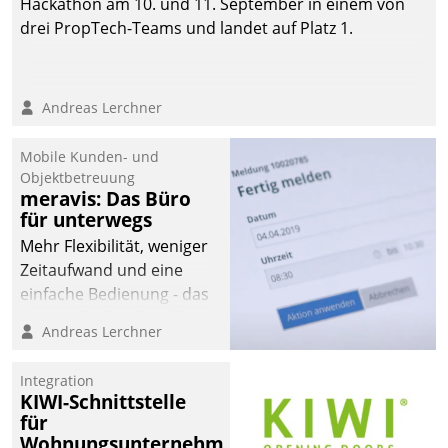
Hackathon am 10. und 11. September in einem von
drei PropTech-Teams und landet auf Platz 1.
Andreas Lerchner
Mobile Kunden- und
Objektbetreuung
meravis: Das Büro
für unterwegs
Mehr Flexibilität, weniger
Zeitaufwand und eine
einfache Bedienung - das
verspricht das aktuelle
Andreas Lerchner
Cockpit für mobile
Mitarbeiter von
Integration
Datatrain. Die meravis
KIWI-Schnittstelle
Wohnungsbau- und
für
Immobilien GmbH hat
Wohnungsunternehmen