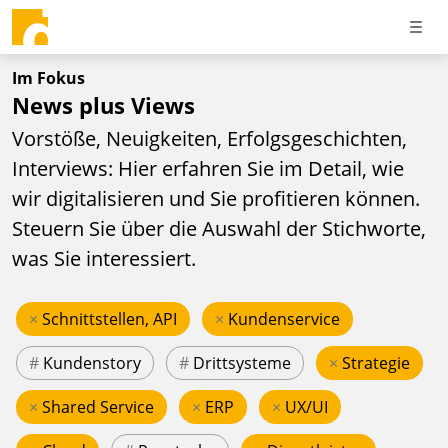
Im Fokus
News plus Views
Vorstöße, Neuigkeiten, Erfolgsgeschichten,
Interviews: Hier erfahren Sie im Detail, wie
wir digitalisieren und Sie profitieren können.
Steuern Sie über die Auswahl der Stichworte,
was Sie interessiert.
×
Schnittstellen, API
×
Kundenservice
#
Kundenstory
#
Drittsysteme
×
Strategie
×
Shared Service
×
ERP
×
UX/UI