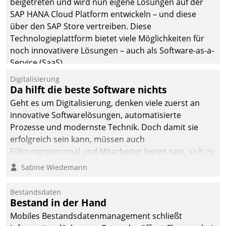
beigetreten und wird nun eigene Lösungen auf der
man auf
SAP HANA Cloud Platform entwickeln – und diese
Cloudtechnologie,
über den SAP Store vertreiben. Diese
bewährte und Startup-
Technologieplattform bietet viele Möglichkeiten für
Partner sowie erstmals
noch innovativere Lösungen – auch als Software-as-a-
agile Projektmethoden.
Service (SaaS).
Digitalisierung
Da hilft die beste Software nichts
Geht es um Digitalisierung, denken viele zuerst an
innovative Softwarelösungen, automatisierte
Prozesse und modernste Technik. Doch damit sie
erfolgreich sein kann, müssen auch
Führungspersonal und Mitarbeiter bereit sein, sich zu
verändern und anzupassen, sonst werden sie an ihr
Sabine Wiedemann
scheitern.
Bestandsdaten
Bestand in der Hand
Mobiles Bestandsdatenmanagement schließt