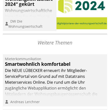
2024“ gekürt
Wohnungswirtschaftliche
Vorreiter für den Weg in
DW Die
eine digitale Zukunft zu
Wohnungswirtschaft
finden, ist das Ziel des
Awards „Digitalpioniere
der
Weitere Themen
Wohnungswirtschaft“.
Bewerben können sich
dafür ein Team
Mieterkommunikation
Smartwohnlich komfortabel
bestehend aus
Wohnungsunternehmen
Die NEUE LÜBECKER erneuert ihr Mitglieder-
und PropTech.
ServicePortal von Grund auf mit Datatrains
Mieterservices Online. Die rund um die Uhr
zugängliche Webapplikation ermöglicht den
Mitgliedern der Wohnungs­bau­genossenschaft die
Kontaktaufnahme per Smartphone, Tablet oder PC.
Andreas Lerchner