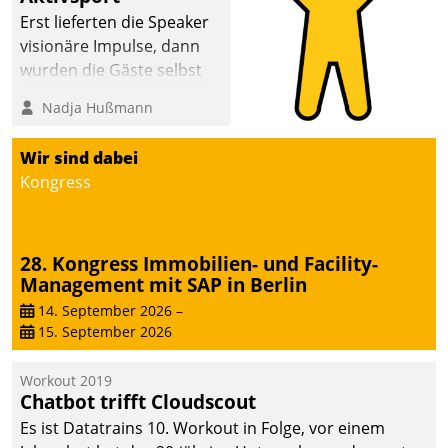
Erst lieferten die Speaker
visionäre Impulse, dann
wurden die Gäste selbst
aktiv und sammelten
Nadja Hußmann
methodisch
Vernetzungsideen fürs
Wir sind dabei
Quartier. Dazwischen
Kongress
zeigte Datatrain, was es
Neues zu bieten hat.
28. Kongress Immobilien- und Facility-
Management mit SAP in Berlin
14. September 2026
–
15. September 2026
Workout 2019
Chatbot trifft Cloudscout
Es ist Datatrains 10. Workout in Folge, vor einem