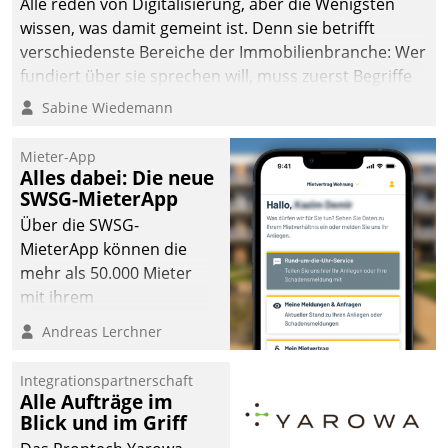
Alle reden von Digitalisierung, aber die Wenigsten
wissen, was damit gemeint ist. Denn sie betrifft
verschiedenste Bereiche der Immobilienbranche: Wer
fundiert über sie sprechen will, muss zuerst Begriffe
klären. Ein Aspekt ist die betriebliche Optimierung:
Sabine Wiedemann
Moderne Softwarelösungen ermöglichen große
Einsparungen durch optimierte und automatisierte
Mieter-App
Prozesse. Doch man darf nicht zu viel erwarten: Allein
Alles dabei: Die neue
SWSG-MieterApp
mit der Einführung einer neuen Software ist es nicht
getan. Die Digitalisierung erfordert von Unternehmen
Über die SWSG-
die Bereitschaft, sich zu überprüfen, zu hinterfragen
MieterApp können die
und zu verändern.
mehr als 50.000 Mieter
mit ihrem
Wohnungsunternehmen
Andreas Lerchner
kommunizieren, auf dem
Laufenden bleiben, Daten
Integrationspartnerschaft
einsehen und ändern
Alle Aufträge im
oder
Blick und im Griff
Schadensmeldungen