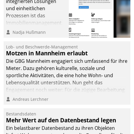
integrierten Lösungen
Dialogführung ermöglicht
und einheitlichen
dem externen
Prozessen ist das
Serviceteam, Anrufe von
Immobilienmanagement
Mietenden zügiger und
der Bayerischen
Nadja Hußmann
effizienter zu bearbeiten.
Versorgungskammer im
Ressort Kapitalanlage für
Lob- und Beschwerde-Management
künftige Aufgaben und
Motzen in Mannheim erlaubt
Herausforderungen
Die GBG Mannheim engagiert sich umfassend für ihre
gerüstet.
Mieter. Dazu gehören kulturelle, soziale und
sportliche Aktivitäten, die eine hohe Wohn- und
Lebensqualität unterstützen. Nun geht das
Engagement noch weiter: Für die zügige Bearbeitung
von Beschwerden – oder Lob – richtet das
Andreas Lerchner
Unternehmen mit Datatrains Applikation fürs Lob-
und Beschwerde-Management einen eigenen Kanal
Bestandsdaten
ein.
Mehr Wert auf den Datenbestand legen
Ein belastbarer Datenbestand zu ihren Objekten