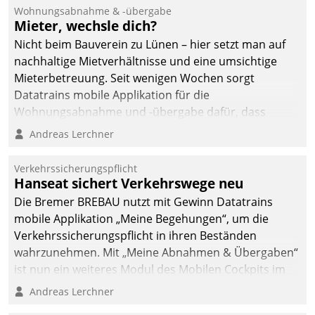
Wohnungsabnahme & -übergabe
Mieter, wechsle dich?
Nicht beim Bauverein zu Lünen – hier setzt man auf
nachhaltige Mietverhältnisse und eine umsichtige
Mieterbetreuung. Seit wenigen Wochen sorgt
Datatrains mobile Applikation für die
Wohnungsabnahme und -übergabe dafür, dass
Mieter wohlgeordnet kommen und, so es sein muss,
Andreas Lerchner
gehen können.
Verkehrssicherungspflicht
Hanseat sichert Verkehrswege neu
Die Bremer BREBAU nutzt mit Gewinn Datatrains
mobile Applikation „Meine Begehungen“, um die
Verkehrssicherungspflicht in ihren Beständen
wahrzunehmen. Mit „Meine Abnahmen & Übergaben“
ist nun ein weiteres Modul des Mobilen Cockpits im
Einsatz.
Andreas Lerchner