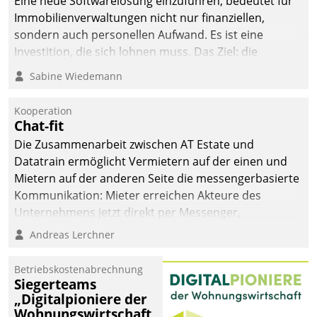
Eine neue Softwarelösung einzuführen, bedeutet für
Immobilienverwaltungen nicht nur finanziellen,
sondern auch personellen Aufwand. Es ist eine
Investition, die sich lohnen muss. Das Ziel: die
nachhaltige Optimierung der Geschäftsabläufe. Damit
Sabine Wiedemann
dieses Ziel erreicht wird, sollten einige Grundregeln
befolgt werden.
Kooperation
Chat-fit
Die Zusammenarbeit zwischen AT Estate und
Datatrain ermöglicht Vermietern auf der einen und
Mietern auf der anderen Seite die messengerbasierte
Kommunikation: Mieter erreichen Akteure des
Unternehmens jetzt direkt per Messenger,
Mitarbeiter oder Dienstleister empfangen oder
Andreas Lerchner
versenden die Nachrichten via Cockpit.
Betriebskostenabrechnung
Siegerteams
„Digitalpioniere der
Wohnungswirtschaft