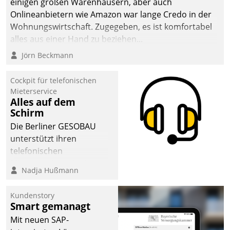
einigen großen Warenhäusern, aber auch
Onlineanbietern wie Amazon war lange Credo in der
Wohnungswirtschaft. Zugegeben, es ist komfortabel
alles aus einer Hand zu beziehen...
Jörn Beckmann
Cockpit für telefonischen
Mieterservice
Alles auf dem
Schirm
Die Berliner GESOBAU
unterstützt ihren
telefonischen
Mieterservice mit einem
Nadja Hußmann
digitalen Cockpit, das
situationsbezogen
Kundenstory
passende Fragen und
Smart gemanagt
Schlagworte auswirft.
Mit neuen SAP-
Eine intuitive