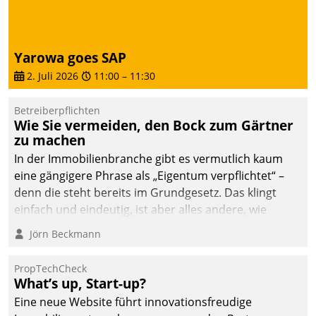
von AktivBo und
Datatrain ermöglicht
automatisiert ausgelöste,
zielgerichtete
Yarowa goes SAP
Mieterbefragungen – eine
2. Juli 2026
11:00
–
11:30
starke Grundlage für
intelligente,
Betreiberpflichten
datengestützte
Wie Sie vermeiden, den Bock zum Gärtner
Entscheidungen.
zu machen
In der Immobilienbranche gibt es vermutlich kaum
eine gängigere Phrase als „Eigentum verpflichtet“ –
denn die steht bereits im Grundgesetz. Das klingt
einfach und eindeutig, ist aber alles andere, wie
Branchenbeschäftigte wissen. Denn mit der
Jörn Beckmann
Verantwortung folgen Verpflichtungen.
PropTechCheck
What’s up, Start-up?
Eine neue Website führt innovationsfreudige