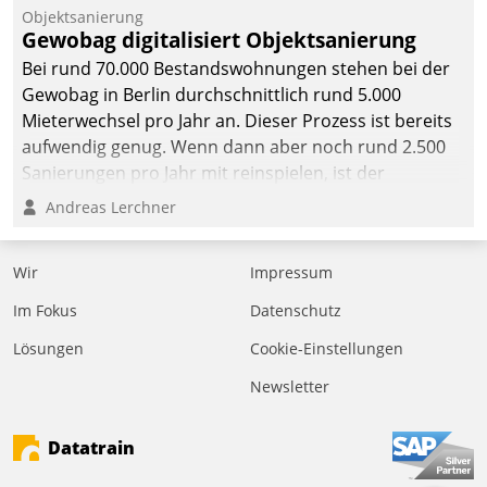
Objektsanierung
Gewobag digitalisiert Objektsanierung
Bei rund 70.000 Bestandswohnungen stehen bei der
Gewobag in Berlin durchschnittlich rund 5.000
Mieterwechsel pro Jahr an. Dieser Prozess ist bereits
aufwendig genug. Wenn dann aber noch rund 2.500
Sanierungen pro Jahr mit reinspielen, ist der
Betreuungs- und Organisationsaufwand immens. Im
Andreas Lerchner
Rahmen ihrer Digitalisierungsstrategie hat das
kommunale Wohnungsbauunternehmen daher
Wir
Impressum
gemeinsam mit der Berliner Datatrain GmbH den
Teilprozess der Objektsanierung digitalisiert.
Im Fokus
Datenschutz
Lösungen
Cookie-Einstellungen
Newsletter
Datatrain