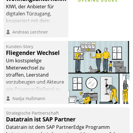
sich dabei für den Betrieb
KIWI, der Anbieter für
der Lösung über die SAP
digitalen Türzugang,
Cloud Platform
kooperiert mit dem
entschieden - als erstes
Beratungs- und
Andreas Lerchner
Unternehmen am
Softwareentwicklungshaus
Wohnungsmarkt.
Datatrain.
Kunden-Story
Fliegender Wechsel
Um kostspielige
Mieterwechsel zu
straffen, Leerstand
vorzubeugen und Akteure
wie Prozesse fließend zu
vernetzen, nutzt die
Nadja Hußmann
Berliner Gewobag seit
Jahresbeginn eine
Strategische Partnerschaft
Überblick, Einsicht und
Datatrain ist SAP Partner
Eingriff bietende Lösung.
Datatrain ist dem SAP PartnerEdge Programm
Zur Entwicklung setzte