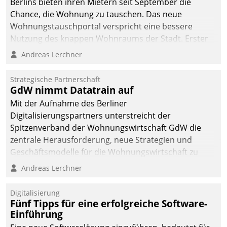
Berlins bieten ihren Mietern seit September die
Chance, die Wohnung zu tauschen. Das neue
Wohnungstauschportal verspricht eine bessere
Nutzung des knappen Wohnraums der Stadt. Erster
Anwendungsfall für Datatrains Lösung API-Hub mit
Andreas Lerchner
Schnittstellen zu den ERP-Systemen der
Unternehmen.
Strategische Partnerschaft
GdW nimmt Datatrain auf
Mit der Aufnahme des Berliner
Digitalisierungspartners unterstreicht der
Spitzenverband der Wohnungswirtschaft GdW die
zentrale Herausforderung, neue Strategien und
Geschäftsmodelle für die Wohnungswirtschaft zu
entwickeln.
Andreas Lerchner
Digitalisierung
Fünf Tipps für eine erfolgreiche Software-
Einführung