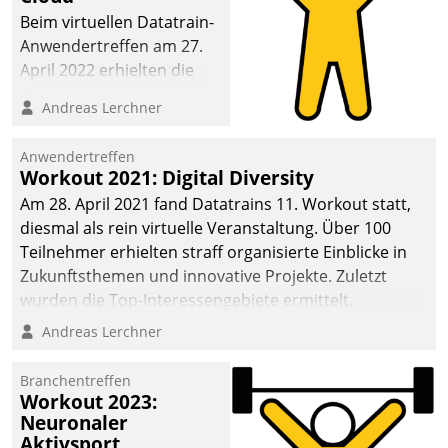
anspruchsvollen
Beim virtuellen Datatrain-
Aufgaben und
Anwendertreffen am 27.
abnehmendem
April 2022 erhielten die
Nachwuchs?
Teilnehmerinnen und
Andreas Lerchner
Teilnehmer kurzweilige
Einblicke in innovative
Anwendertreffen
Cloud-Strategien und -
Workout 2021: Digital Diversity
Lösungen mit hohem
Am 28. April 2021 fand Datatrains 11. Workout statt,
Zukunftspotenzial.
diesmal als rein virtuelle Veranstaltung. Über 100
Teilnehmer erhielten straff organisierte Einblicke in
Zukunftsthemen und innovative Projekte. Zuletzt
wurden die Top-Interessengebiete ermittelt.
Andreas Lerchner
Branchentreffen
Workout 2023:
Neuronaler
Aktivsport