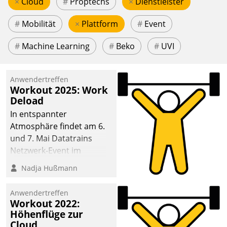
×
Cloud
#
Proptechs
×
Dienstleister
#
Mobilität
×
Plattform
#
Event
#
Machine Learning
#
Beko
#
UVI
Anwendertreffen
Workout 2025: Work
Deload
In entspannter
Atmosphäre findet am 6.
und 7. Mai Datatrains
Netzwerk-Event im
Kunden- und Partnerkreis
Nadja Hußmann
statt. Zentrale Frage: Wie
lassen sich
Anwendertreffen
Mammutprojekte
Workout 2022:
meistern und Workloads
Höhenflüge zur
Cloud
wuppen – bei zunehmend