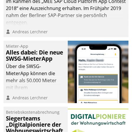
im Rahmen des „MEE SAP Cloud Platform App Contest
2018“ eine Auszeichnung erhalten. Im Frühjahr 2019
nahm der Berliner SAP-Partner sie persönlich
entgegen.
Andreas Lerchner
Mieter-App
Alles dabei: Die neue
SWSG-MieterApp
Über die SWSG-
MieterApp können die
mehr als 50.000 Mieter
mit ihrem
Wohnungsunternehmen
Andreas Lerchner
kommunizieren, auf dem
Laufenden bleiben, Daten
Betriebskostenabrechnung
einsehen und ändern
Siegerteams
oder
„Digitalpioniere der
Wohnungswirtschaft
Schadensmeldungen