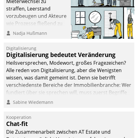
Mieterwechsel zu
straffen, Leerstand
vorzubeugen und Akteure
wie Prozesse fließend zu
vernetzen, nutzt die
Nadja Hußmann
Berliner Gewobag seit
Jahresbeginn eine
Digitalisierung
Überblick, Einsicht und
Digitalisierung bedeutet Veränderung
Eingriff bietende Lösung.
Heilsversprechen, Modewort, großes Fragezeichen?
Zur Entwicklung setzte
Alle reden von Digitalisierung, aber die Wenigsten
man auf
wissen, was damit gemeint ist. Denn sie betrifft
Cloudtechnologie,
verschiedenste Bereiche der Immobilienbranche: Wer
bewährte und Startup-
fundiert über sie sprechen will, muss zuerst Begriffe
Partner sowie erstmals
klären. Ein Aspekt ist die betriebliche Optimierung:
Sabine Wiedemann
agile Projektmethoden.
Moderne Softwarelösungen ermöglichen große
Einsparungen durch optimierte und automatisierte
Kooperation
Prozesse. Doch man darf nicht zu viel erwarten: Allein
Chat-fit
mit der Einführung einer neuen Software ist es nicht
Die Zusammenarbeit zwischen AT Estate und
getan. Die Digitalisierung erfordert von Unternehmen