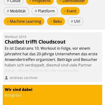
#
Cloud
×
Proptechs
×
Dienstleister
#
Mobilität
#
Plattform
×
Event
×
Machine Learning
×
Beko
#
UVI
Workout 2019
Chatbot trifft Cloudscout
Es ist Datatrains 10. Workout in Folge, vor einem
Jahrzehnt hat das 20-jährige Unternehmen das erste
Anwendertreffen organisiert. Beiträge und Besucher
haben sich verdoppelt, diesmal sind viele Partner
dabei – klares Zeichen für die strategische
Fokussierung auf den Kunden.
Andreas Lerchner
Wir sind dabei
Kongress