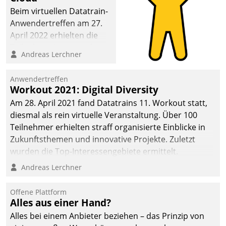
Beim virtuellen Datatrain-
Anwendertreffen am 27.
April 2022 erhielten die
Teilnehmerinnen und
Andreas Lerchner
Teilnehmer kurzweilige
Einblicke in innovative
Anwendertreffen
Cloud-Strategien und -
Workout 2021: Digital Diversity
Lösungen mit hohem
Am 28. April 2021 fand Datatrains 11. Workout statt,
Zukunftspotenzial.
diesmal als rein virtuelle Veranstaltung. Über 100
Teilnehmer erhielten straff organisierte Einblicke in
Zukunftsthemen und innovative Projekte. Zuletzt
wurden die Top-Interessengebiete ermittelt.
Andreas Lerchner
Offene Plattform
Alles aus einer Hand?
Alles bei einem Anbieter beziehen – das Prinzip von