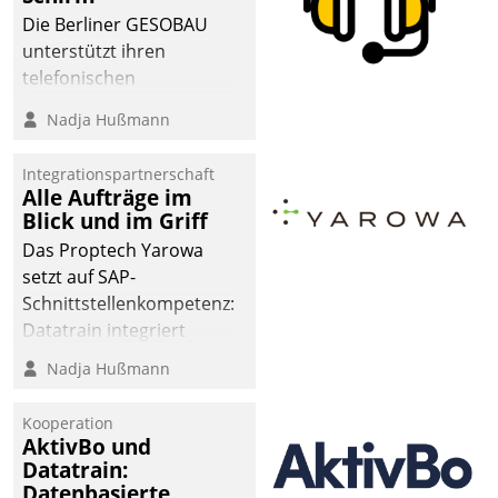
Die Berliner GESOBAU
unterstützt ihren
telefonischen
Mieterservice mit einem
Nadja Hußmann
digitalen Cockpit, das
situationsbezogen
Integrationspartnerschaft
passende Fragen und
Alle Aufträge im
Schlagworte auswirft.
Blick und im Griff
Eine intuitive
Das Proptech Yarowa
Dialogführung ermöglicht
setzt auf SAP-
dem externen
Schnittstellenkompetenz:
Serviceteam, Anrufe von
Datatrain integriert
Mietenden zügiger und
Yarowas Portal zur
Nadja Hußmann
effizienter zu bearbeiten.
Vergabe und Verwaltung
von Aufträgen der
Kooperation
operativen
AktivBo und
Instandhaltung in die
Datatrain:
Datenbasierte
SAP-Systemlandschaft