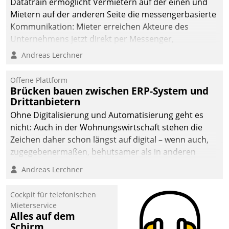
Datatrain ermöglicht Vermietern auf der einen und
die Bereitschaft, sich zu überprüfen, zu hinterfragen
Mietern auf der anderen Seite die messengerbasierte
und zu verändern.
Kommunikation: Mieter erreichen Akteure des
Unternehmens jetzt direkt per Messenger,
Mitarbeiter oder Dienstleister empfangen oder
Andreas Lerchner
versenden die Nachrichten via Cockpit.
Offene Plattform
Brücken bauen zwischen ERP-System und
Drittanbietern
Ohne Digitalisierung und Automatisierung geht es
nicht: Auch in der Wohnungswirtschaft stehen die
Zeichen daher schon längst auf digital – wenn auch,
zugegebenermaßen, behutsamer als in anderen
Branchen.
Andreas Lerchner
Cockpit für telefonischen
Mieterservice
Alles auf dem
Schirm