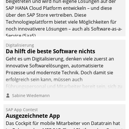
beigetreten und wird nun eigene Lösungen auf der
SAP HANA Cloud Platform entwickeln – und diese
über den SAP Store vertreiben. Diese
Technologieplattform bietet viele Möglichkeiten für
noch innovativere Lösungen – auch als Software-as-a-
Service (SaaS).
Digitalisierung
Da hilft die beste Software nichts
Geht es um Digitalisierung, denken viele zuerst an
innovative Softwarelösungen, automatisierte
Prozesse und modernste Technik. Doch damit sie
erfolgreich sein kann, müssen auch
Führungspersonal und Mitarbeiter bereit sein, sich zu
verändern und anzupassen, sonst werden sie an ihr
Sabine Wiedemann
scheitern.
SAP App Contest
Ausgezeichnete App
Das Cockpit für mobile Mitarbeiter von Datatrain hat