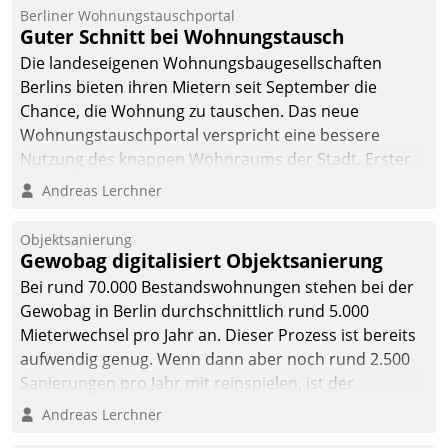
Berliner Wohnungstauschportal
Guter Schnitt bei Wohnungstausch
Die landeseigenen Wohnungsbaugesellschaften
Berlins bieten ihren Mietern seit September die
Chance, die Wohnung zu tauschen. Das neue
Wohnungstauschportal verspricht eine bessere
Nutzung des knappen Wohnraums der Stadt. Erster
Anwendungsfall für Datatrains Lösung API-Hub mit
Andreas Lerchner
Schnittstellen zu den ERP-Systemen der
Unternehmen.
Objektsanierung
Gewobag digitalisiert Objektsanierung
Bei rund 70.000 Bestandswohnungen stehen bei der
Gewobag in Berlin durchschnittlich rund 5.000
Mieterwechsel pro Jahr an. Dieser Prozess ist bereits
aufwendig genug. Wenn dann aber noch rund 2.500
Sanierungen pro Jahr mit reinspielen, ist der
Betreuungs- und Organisationsaufwand immens. Im
Andreas Lerchner
Rahmen ihrer Digitalisierungsstrategie hat das