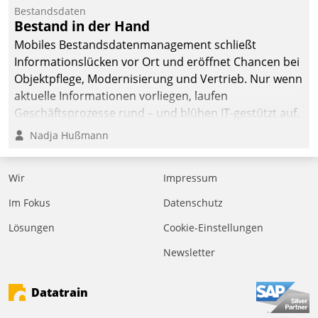
kommunale Wohnungsbauunternehmen daher
Bestandsdaten
gemeinsam mit der Berliner Datatrain GmbH den
Bestand in der Hand
Teilprozess der Objektsanierung digitalisiert.
Mobiles Bestandsdatenmanagement schließt
Informationslücken vor Ort und eröffnet Chancen bei
Objektpflege, Modernisierung und Vertrieb. Nur wenn
aktuelle Informationen vorliegen, laufen
Geschäftsprozesse rund – und blühen IT-gestützt auf.
Nadja Hußmann
Wir
Impressum
Im Fokus
Datenschutz
Lösungen
Cookie-Einstellungen
Newsletter
Datatrain