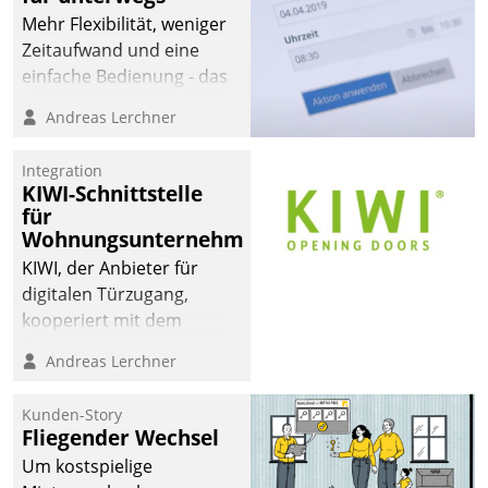
Mehr Flexibilität, weniger
Zeitaufwand und eine
einfache Bedienung - das
verspricht das aktuelle
Andreas Lerchner
Cockpit für mobile
Mitarbeiter von
Integration
Datatrain. Die meravis
KIWI-Schnittstelle
Wohnungsbau- und
für
Immobilien GmbH hat
Wohnungsunternehmen
sich dabei für den Betrieb
KIWI, der Anbieter für
der Lösung über die SAP
digitalen Türzugang,
Cloud Platform
kooperiert mit dem
entschieden - als erstes
Beratungs- und
Andreas Lerchner
Unternehmen am
Softwareentwicklungshaus
Wohnungsmarkt.
Datatrain.
Kunden-Story
Fliegender Wechsel
Um kostspielige