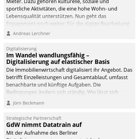
Mieter. Dazu gehören kulturelle, soziale und
sportliche Aktivitäten, die eine hohe Wohn- und
Lebensqualität unterstützen. Nun geht das
Engagement noch weiter: Für die zügige Bearbeitung
von Beschwerden – oder Lob – richtet das
Andreas Lerchner
Unternehmen mit Datatrains Applikation fürs Lob-
und Beschwerde-Management einen eigenen Kanal
Digitalisierung
ein.
Im Wandel wandlungsfähig –
Digitalisierung auf elastischer Basis
Die Immobilienwirtschaft digitalisiert ihr Angebot. Das
betrifft Einzelleistungen und Gesamtablauf, umfasst
benachbarte und künftige Aufgaben. Die
Bedingungen ändern sich ständig. Wie lässt sich
technisch die Kontrolle wahren und zugleich Freiraum
Jörn Beckmann
fürs Wachsen öffnen?
Strategische Partnerschaft
GdW nimmt Datatrain auf
Mit der Aufnahme des Berliner