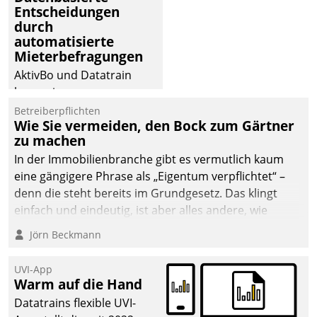
Entscheidungen
deutscher
durch
Wohnungsunternehmen
automatisierte
– und beschleunigt damit
Mieterbefragungen
den Weg vom
AktivBo und Datatrain
Mieteranliegen zum
kooperieren –
Dienstleisterauftrag.
Immobilienunternehmen
Betreiberpflichten
Wie Sie vermeiden, den Bock zum Gärtner
profitieren: Die nahtlose
zu machen
Integration der Lösungen
In der Immobilienbranche gibt es vermutlich kaum
von AktivBo und
eine gängigere Phrase als „Eigentum verpflichtet“ –
Datatrain ermöglicht
denn die steht bereits im Grundgesetz. Das klingt
automatisiert ausgelöste,
einfach und eindeutig, ist aber alles andere, wie
zielgerichtete
Branchenbeschäftigte wissen. Denn mit der
Mieterbefragungen – eine
Jörn Beckmann
Verantwortung folgen Verpflichtungen.
starke Grundlage für
intelligente,
UVI-App
datengestützte
Warm auf die Hand
Entscheidungen.
Datatrains flexible UVI-