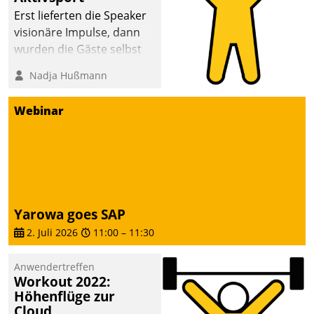
anspruchsvollen
Erst lieferten die Speaker
Aufgaben und
visionäre Impulse, dann
abnehmendem
wurden die Gäste selbst
Nachwuchs?
aktiv und sammelten
Nadja Hußmann
methodisch
Vernetzungsideen fürs
Webinar
Quartier. Dazwischen
zeigte Datatrain, was es
Neues zu bieten hat.
Yarowa goes SAP
2. Juli 2026
11:00
–
11:30
Anwendertreffen
Workout 2022:
Höhenflüge zur
Cloud