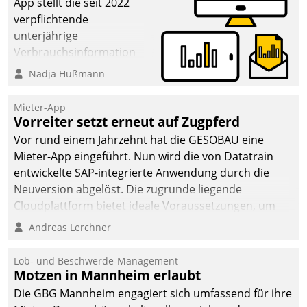
App stellt die seit 2022
verpflichtende
unterjährige
Verbrauchsinformation
schnell, zuverlässig und
Nadja Hußmann
leicht bekömmlich bereit:
Die monatlichen
Mieter-App
Mitteilungen zum
Vorreiter setzt erneut auf Zugpferd
Heizungs- und
Vor rund einem Jahrzehnt hat die GESOBAU eine
Wasserverbrauch gehen
Mieter-App eingeführt. Nun wird die von Datatrain
automatisiert, vollständig
entwickelte SAP-integrierte Anwendung durch die
und auf Wunsch über
Neuversion abgelöst. Die zugrunde liegende
mehrere zuvor
Cloudplattform bietet ideale Voraussetzungen, um
festgelegte
die Funktionalität der App zu erweitern und weitere
Andreas Lerchner
Kommunikationswege bei
innovative Apps, auch von Drittanbietern, in SAP zu
den Empfängern ein.
integrieren.
Lob- und Beschwerde-Management
Motzen in Mannheim erlaubt
Die GBG Mannheim engagiert sich umfassend für ihre