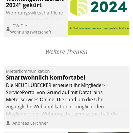
2024“ gekürt
abgeben – rund um die
Uhr.
Wohnungswirtschaftliche
Vorreiter für den Weg in
DW Die
eine digitale Zukunft zu
Wohnungswirtschaft
finden, ist das Ziel des
Awards „Digitalpioniere
der
Weitere Themen
Wohnungswirtschaft“.
Bewerben können sich
dafür ein Team
Mieterkommunikation
Smartwohnlich komfortabel
bestehend aus
Wohnungsunternehmen
Die NEUE LÜBECKER erneuert ihr Mitglieder-
und PropTech.
ServicePortal von Grund auf mit Datatrains
Mieterservices Online. Die rund um die Uhr
zugängliche Webapplikation ermöglicht den
Mitgliedern der Wohnungs­bau­genossenschaft die
Kontaktaufnahme per Smartphone, Tablet oder PC.
Andreas Lerchner