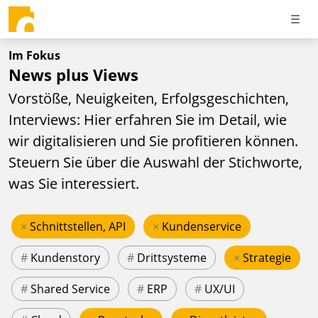
Im Fokus
News plus Views
Vorstöße, Neuigkeiten, Erfolgsgeschichten,
Interviews: Hier erfahren Sie im Detail, wie
wir digitalisieren und Sie profitieren können.
Steuern Sie über die Auswahl der Stichworte,
was Sie interessiert.
×
Schnittstellen, API
×
Kundenservice
#
Kundenstory
#
Drittsysteme
×
Strategie
#
Shared Service
#
ERP
#
UX/UI