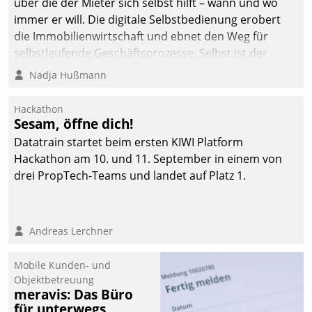
über die der Mieter sich selbst hilft – wann und wo
immer er will. Die digitale Selbstbedienung erobert
die Immobilienwirtschaft und ebnet den Weg für
selbstlaufende Geschäftsprozesse. Selbst ist der
Kunde und smart der Serviceanbieter.
Nadja Hußmann
Hackathon
Sesam, öffne dich!
Datatrain startet beim ersten KIWI Platform
Hackathon am 10. und 11. September in einem von
drei PropTech-Teams und landet auf Platz 1.
Andreas Lerchner
Mobile Kunden- und
Objektbetreuung
meravis: Das Büro
für unterwegs