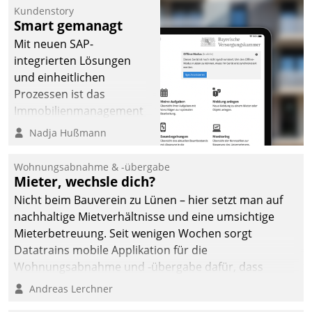
Kundenstory
Smart gemanagt
Mit neuen SAP-
integrierten Lösungen
und einheitlichen
Prozessen ist das
Immobilienmanagement
der Bayerischen
Nadja Hußmann
Versorgungskammer im
Ressort Kapitalanlage für
Wohnungsabnahme & -übergabe
künftige Aufgaben und
Mieter, wechsle dich?
Herausforderungen
Nicht beim Bauverein zu Lünen – hier setzt man auf
gerüstet.
nachhaltige Mietverhältnisse und eine umsichtige
Mieterbetreuung. Seit wenigen Wochen sorgt
Datatrains mobile Applikation für die
Wohnungsabnahme und -übergabe dafür, dass
Mieter wohlgeordnet kommen und, so es sein muss,
Andreas Lerchner
gehen können.