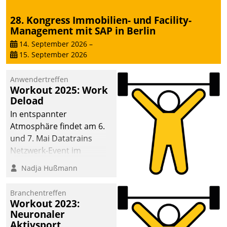
28. Kongress Immobilien- und Facility-
Management mit SAP in Berlin
14. September 2026
–
15. September 2026
Anwendertreffen
Workout 2025: Work
Deload
In entspannter
Atmosphäre findet am 6.
und 7. Mai Datatrains
Netzwerk-Event im
Kunden- und Partnerkreis
Nadja Hußmann
statt. Zentrale Frage: Wie
lassen sich
Branchentreffen
Mammutprojekte
Workout 2023:
meistern und Workloads
Neuronaler
Aktivsport
wuppen – bei zunehmend