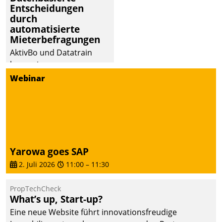
Entscheidungen
Dialogführung ermöglicht
durch
dem externen
automatisierte
Serviceteam, Anrufe von
Mieterbefragungen
Mietenden zügiger und
AktivBo und Datatrain
effizienter zu bearbeiten.
kooperieren –
Immobilienunternehmen
Webinar
profitieren: Die nahtlose
Integration der Lösungen
von AktivBo und
Datatrain ermöglicht
automatisiert ausgelöste,
zielgerichtete
Yarowa goes SAP
Mieterbefragungen – eine
2. Juli 2026
11:00
–
11:30
starke Grundlage für
intelligente,
PropTechCheck
datengestützte
What’s up, Start-up?
Entscheidungen.
Eine neue Website führt innovationsfreudige