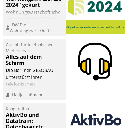
2024“ gekürt
Wohnungswirtschaftliche
Vorreiter für den Weg in
DW Die
eine digitale Zukunft zu
Wohnungswirtschaft
finden, ist das Ziel des
Awards „Digitalpioniere
Cockpit für telefonischen
der
Mieterservice
Wohnungswirtschaft“.
Alles auf dem
Bewerben können sich
Schirm
dafür ein Team
Die Berliner GESOBAU
bestehend aus
unterstützt ihren
Wohnungsunternehmen
telefonischen
und PropTech.
Mieterservice mit einem
Nadja Hußmann
digitalen Cockpit, das
situationsbezogen
Kooperation
passende Fragen und
AktivBo und
Schlagworte auswirft.
Datatrain:
Eine intuitive
Datenbasierte