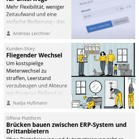
Mehr Flexibilität, weniger
Zeitaufwand und eine
einfache Bedienung - das
verspricht das aktuelle
Andreas Lerchner
Cockpit für mobile
Mitarbeiter von
Kunden-Story
Datatrain. Die meravis
Fliegender Wechsel
Wohnungsbau- und
Um kostspielige
Immobilien GmbH hat
Mieterwechsel zu
sich dabei für den Betrieb
straffen, Leerstand
der Lösung über die SAP
vorzubeugen und Akteure
Cloud Platform
wie Prozesse fließend zu
entschieden - als erstes
vernetzen, nutzt die
Nadja Hußmann
Unternehmen am
Berliner Gewobag seit
Wohnungsmarkt.
Jahresbeginn eine
Offene Plattform
Überblick, Einsicht und
Brücken bauen zwischen ERP-System und
Drittanbietern
Eingriff bietende Lösung.
Zur Entwicklung setzte