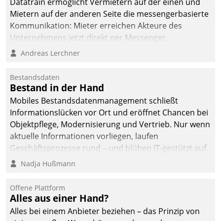
Datatrain ermöglicht Vermietern auf der einen und
Mietern auf der anderen Seite die messengerbasierte
Kommunikation: Mieter erreichen Akteure des
Unternehmens jetzt direkt per Messenger,
Mitarbeiter oder Dienstleister empfangen oder
Andreas Lerchner
versenden die Nachrichten via Cockpit.
Bestandsdaten
Bestand in der Hand
Mobiles Bestandsdatenmanagement schließt
Informationslücken vor Ort und eröffnet Chancen bei
Objektpflege, Modernisierung und Vertrieb. Nur wenn
aktuelle Informationen vorliegen, laufen
Geschäftsprozesse rund – und blühen IT-gestützt auf.
Nadja Hußmann
Offene Plattform
Alles aus einer Hand?
Alles bei einem Anbieter beziehen – das Prinzip von