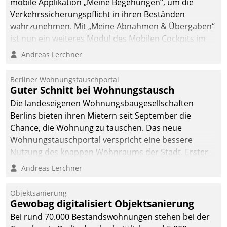
mobile Applikation „Meine Begehungen“, um die
Verkehrssicherungspflicht in ihren Beständen
wahrzunehmen. Mit „Meine Abnahmen & Übergaben“
ist nun ein weiteres Modul des Mobilen Cockpits im
Einsatz.
Andreas Lerchner
Berliner Wohnungstauschportal
Guter Schnitt bei Wohnungstausch
Die landeseigenen Wohnungsbaugesellschaften
Berlins bieten ihren Mietern seit September die
Chance, die Wohnung zu tauschen. Das neue
Wohnungstauschportal verspricht eine bessere
Nutzung des knappen Wohnraums der Stadt. Erster
Anwendungsfall für Datatrains Lösung API-Hub mit
Andreas Lerchner
Schnittstellen zu den ERP-Systemen der
Unternehmen.
Objektsanierung
Gewobag digitalisiert Objektsanierung
Bei rund 70.000 Bestandswohnungen stehen bei der