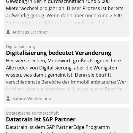
Gewobag in Berlin durchschnittlich rund 5.000
Mieterwechsel pro Jahr an. Dieser Prozess ist bereits
aufwendig genug. Wenn dann aber noch rund 2.500
Sanierungen pro Jahr mit reinspielen, ist der
Betreuungs- und Organisationsaufwand immens. Im
Andreas Lerchner
Rahmen ihrer Digitalisierungsstrategie hat das
kommunale Wohnungsbauunternehmen daher
Digitalisierung
gemeinsam mit der Berliner Datatrain GmbH den
Digitalisierung bedeutet Veränderung
Teilprozess der Objektsanierung digitalisiert.
Heilsversprechen, Modewort, großes Fragezeichen?
Alle reden von Digitalisierung, aber die Wenigsten
wissen, was damit gemeint ist. Denn sie betrifft
verschiedenste Bereiche der Immobilienbranche: Wer
fundiert über sie sprechen will, muss zuerst Begriffe
klären. Ein Aspekt ist die betriebliche Optimierung:
Sabine Wiedemann
Moderne Softwarelösungen ermöglichen große
Einsparungen durch optimierte und automatisierte
Strategische Partnerschaft
Prozesse. Doch man darf nicht zu viel erwarten: Allein
Datatrain ist SAP Partner
mit der Einführung einer neuen Software ist es nicht
Datatrain ist dem SAP PartnerEdge Programm
getan. Die Digitalisierung erfordert von Unternehmen