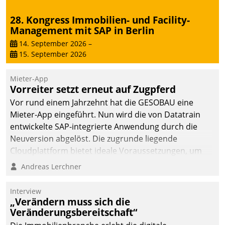
28. Kongress Immobilien- und Facility-
Management mit SAP in Berlin
14. September 2026
–
15. September 2026
Mieter-App
Vorreiter setzt erneut auf Zugpferd
Vor rund einem Jahrzehnt hat die GESOBAU eine
Mieter-App eingeführt. Nun wird die von Datatrain
entwickelte SAP-integrierte Anwendung durch die
Neuversion abgelöst. Die zugrunde liegende
Cloudplattform bietet ideale Voraussetzungen, um
die Funktionalität der App zu erweitern und weitere
Andreas Lerchner
innovative Apps, auch von Drittanbietern, in SAP zu
integrieren.
Interview
„Verändern muss sich die
Veränderungsbereitschaft“