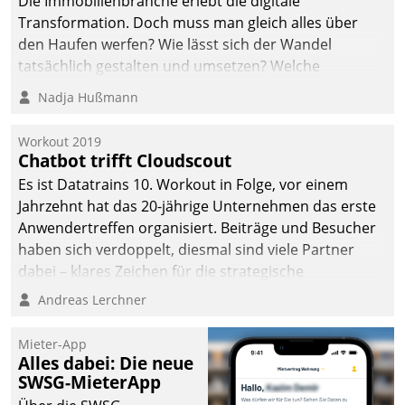
Die Immobilienbranche erlebt die digitale
Transformation. Doch muss man gleich alles über
den Haufen werfen? Wie lässt sich der Wandel
tatsächlich gestalten und umsetzen? Welche
Argumente zählen wirklich?
Nadja Hußmann
Workout 2019
Chatbot trifft Cloudscout
Es ist Datatrains 10. Workout in Folge, vor einem
Jahrzehnt hat das 20-jährige Unternehmen das erste
Anwendertreffen organisiert. Beiträge und Besucher
haben sich verdoppelt, diesmal sind viele Partner
dabei – klares Zeichen für die strategische
Fokussierung auf den Kunden.
Andreas Lerchner
Mieter-App
Alles dabei: Die neue
SWSG-MieterApp