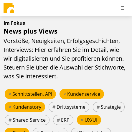
Im Fokus
News plus Views
Vorstöße, Neuigkeiten, Erfolgsgeschichten,
Interviews: Hier erfahren Sie im Detail, wie
wir digitalisieren und Sie profitieren können.
Steuern Sie über die Auswahl der Stichworte,
was Sie interessiert.
×
Schnittstellen, API
×
Kundenservice
×
Kundenstory
#
Drittsysteme
#
Strategie
#
Shared Service
#
ERP
×
UX/UI