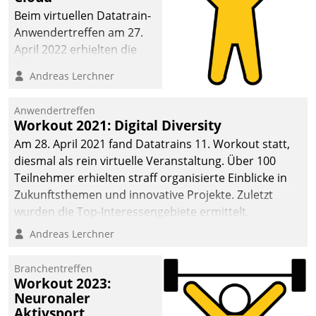
anspruchsvollen
Beim virtuellen Datatrain-
Aufgaben und
Anwendertreffen am 27.
abnehmendem
April 2022 erhielten die
Nachwuchs?
Teilnehmerinnen und
Andreas Lerchner
Teilnehmer kurzweilige
Einblicke in innovative
Anwendertreffen
Cloud-Strategien und -
Workout 2021: Digital Diversity
Lösungen mit hohem
Am 28. April 2021 fand Datatrains 11. Workout statt,
Zukunftspotenzial.
diesmal als rein virtuelle Veranstaltung. Über 100
Teilnehmer erhielten straff organisierte Einblicke in
Zukunftsthemen und innovative Projekte. Zuletzt
wurden die Top-Interessengebiete ermittelt.
Andreas Lerchner
Branchentreffen
Workout 2023:
Neuronaler
Aktivsport