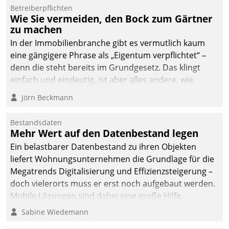
Betreiberpflichten
deutscher
Wie Sie vermeiden, den Bock zum Gärtner
Wohnungsunternehmen
zu machen
– und beschleunigt damit
In der Immobilienbranche gibt es vermutlich kaum
den Weg vom
eine gängigere Phrase als „Eigentum verpflichtet“ –
Mieteranliegen zum
denn die steht bereits im Grundgesetz. Das klingt
Dienstleisterauftrag.
einfach und eindeutig, ist aber alles andere, wie
Branchenbeschäftigte wissen. Denn mit der
Jörn Beckmann
Verantwortung folgen Verpflichtungen.
Bestandsdaten
Mehr Wert auf den Datenbestand legen
Ein belastbarer Datenbestand zu ihren Objekten
liefert Wohnungsunternehmen die Grundlage für die
Megatrends Digitalisierung und Effizienzsteigerung –
doch vielerorts muss er erst noch aufgebaut werden.
Mobile Lösungen sind dabei eine große Hilfe.
Sabine Wiedemann