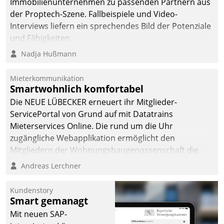
Immobilienunternehmen zu passenden Partnern aus
der Proptech-Szene. Fallbeispiele und Video-
Interviews liefern ein sprechendes Bild der Potenziale
und Fähigkeiten.
Nadja Hußmann
Mieterkommunikation
Smartwohnlich komfortabel
Die NEUE LÜBECKER erneuert ihr Mitglieder-
ServicePortal von Grund auf mit Datatrains
Mieterservices Online. Die rund um die Uhr
zugängliche Webapplikation ermöglicht den
Mitgliedern der Wohnungs­bau­genossenschaft die
Kontaktaufnahme per Smartphone, Tablet oder PC.
Andreas Lerchner
Kundenstory
Smart gemanagt
Mit neuen SAP-