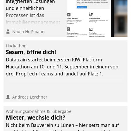
integrierten Lösungen
und einheitlichen
Prozessen ist das
Immobilienmanagement
der Bayerischen
Nadja Hußmann
Versorgungskammer im
Ressort Kapitalanlage für
Hackathon
künftige Aufgaben und
Sesam, öffne dich!
Herausforderungen
Datatrain startet beim ersten KIWI Platform
gerüstet.
Hackathon am 10. und 11. September in einem von
drei PropTech-Teams und landet auf Platz 1.
Andreas Lerchner
Wohnungsabnahme & -übergabe
Mieter, wechsle dich?
Nicht beim Bauverein zu Lünen – hier setzt man auf