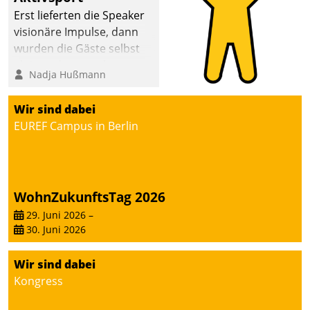
Erst lieferten die Speaker
visionäre Impulse, dann
wurden die Gäste selbst
aktiv und sammelten
Nadja Hußmann
methodisch
Vernetzungsideen fürs
Wir sind dabei
Quartier. Dazwischen
EUREF Campus in Berlin
zeigte Datatrain, was es
Neues zu bieten hat.
WohnZukunftsTag 2026
29. Juni 2026
–
30. Juni 2026
Wir sind dabei
Kongress