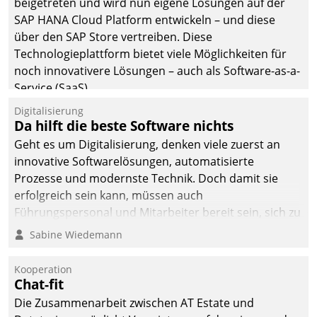
beigetreten und wird nun eigene Lösungen auf der
die Bereitschaft, sich zu überprüfen, zu hinterfragen
SAP HANA Cloud Platform entwickeln – und diese
und zu verändern.
über den SAP Store vertreiben. Diese
Technologieplattform bietet viele Möglichkeiten für
noch innovativere Lösungen – auch als Software-as-a-
Service (SaaS).
Digitalisierung
Da hilft die beste Software nichts
Geht es um Digitalisierung, denken viele zuerst an
innovative Softwarelösungen, automatisierte
Prozesse und modernste Technik. Doch damit sie
erfolgreich sein kann, müssen auch
Führungspersonal und Mitarbeiter bereit sein, sich zu
verändern und anzupassen, sonst werden sie an ihr
Sabine Wiedemann
scheitern.
Kooperation
Chat-fit
Die Zusammenarbeit zwischen AT Estate und