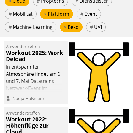
×
Cloud
#
Proptechs
#
Dienstleister
#
Mobilität
×
Plattform
#
Event
#
Machine Learning
×
Beko
#
UVI
Anwendertreffen
Workout 2025: Work
Deload
In entspannter
Atmosphäre findet am 6.
und 7. Mai Datatrains
Netzwerk-Event im
Kunden- und Partnerkreis
Nadja Hußmann
statt. Zentrale Frage: Wie
lassen sich
Anwendertreffen
Mammutprojekte
Workout 2022:
meistern und Workloads
Höhenflüge zur
Cloud
wuppen – bei zunehmend