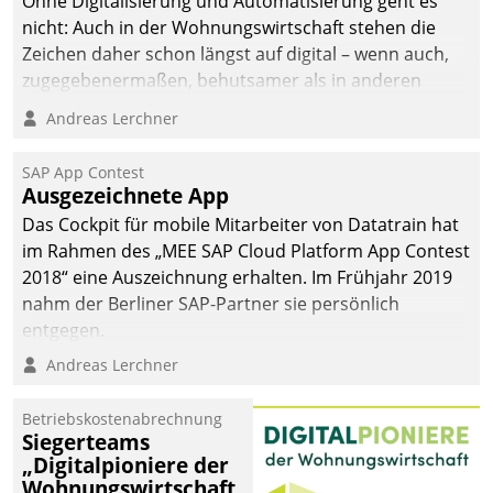
Ohne Digitalisierung und Automatisierung geht es
man auf
nicht: Auch in der Wohnungswirtschaft stehen die
Cloudtechnologie,
Zeichen daher schon längst auf digital – wenn auch,
bewährte und Startup-
zugegebenermaßen, behutsamer als in anderen
Partner sowie erstmals
Branchen.
Andreas Lerchner
agile Projektmethoden.
SAP App Contest
Ausgezeichnete App
Das Cockpit für mobile Mitarbeiter von Datatrain hat
im Rahmen des „MEE SAP Cloud Platform App Contest
2018“ eine Auszeichnung erhalten. Im Frühjahr 2019
nahm der Berliner SAP-Partner sie persönlich
entgegen.
Andreas Lerchner
Betriebskostenabrechnung
Siegerteams
„Digitalpioniere der
Wohnungswirtschaft