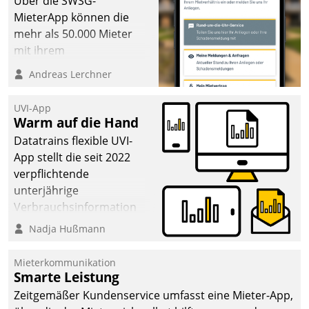
Über die SWSG-
MieterApp können die
mehr als 50.000 Mieter
mit ihrem
Wohnungsunternehmen
Andreas Lerchner
kommunizieren, auf dem
Laufenden bleiben, Daten
UVI-App
einsehen und ändern
Warm auf die Hand
oder
Datatrains flexible UVI-
Schadensmeldungen
App stellt die seit 2022
abgeben – rund um die
verpflichtende
Uhr.
unterjährige
Verbrauchsinformation
schnell, zuverlässig und
Nadja Hußmann
leicht bekömmlich bereit:
Die monatlichen
Mieterkommunikation
Mitteilungen zum
Smarte Leistung
Heizungs- und
Zeitgemäßer Kundenservice umfasst eine Mieter-App,
Wasserverbrauch gehen