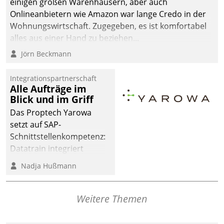
einigen großen Warenhäusern, aber auch
Onlineanbietern wie Amazon war lange Credo in der
Wohnungswirtschaft. Zugegeben, es ist komfortabel
alles aus einer Hand zu beziehen...
Jörn Beckmann
Integrationspartnerschaft
Alle Aufträge im
Blick und im Griff
Das Proptech Yarowa
setzt auf SAP-
Schnittstellenkompetenz:
Datatrain integriert
Yarowas Portal zur
Nadja Hußmann
Vergabe und Verwaltung
von Aufträgen der
operativen
Weitere Themen
Instandhaltung in die
SAP-Systemlandschaft