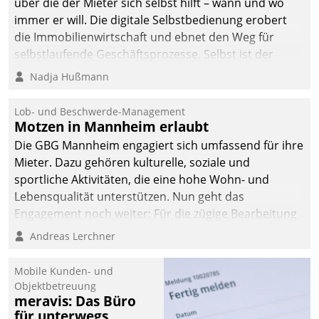
über die der Mieter sich selbst hilft – wann und wo
automatisiert, vollständig
immer er will. Die digitale Selbstbedienung erobert
und auf Wunsch über
die Immobilienwirtschaft und ebnet den Weg für
mehrere zuvor
selbstlaufende Geschäftsprozesse. Selbst ist der
festgelegte
Kunde und smart der Serviceanbieter.
Nadja Hußmann
Kommunikationswege bei
den Empfängern ein.
Lob- und Beschwerde-Management
Motzen in Mannheim erlaubt
Die GBG Mannheim engagiert sich umfassend für ihre
Mieter. Dazu gehören kulturelle, soziale und
sportliche Aktivitäten, die eine hohe Wohn- und
Lebensqualität unterstützen. Nun geht das
Engagement noch weiter: Für die zügige Bearbeitung
von Beschwerden – oder Lob – richtet das
Andreas Lerchner
Unternehmen mit Datatrains Applikation fürs Lob-
und Beschwerde-Management einen eigenen Kanal
Mobile Kunden- und
ein.
Objektbetreuung
meravis: Das Büro
für unterwegs