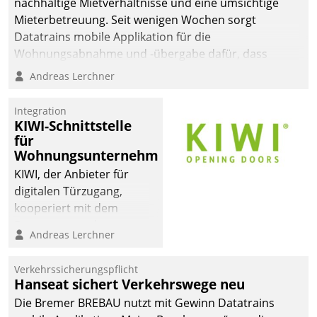
nachhaltige Mietverhältnisse und eine umsichtige
Mieterbetreuung. Seit wenigen Wochen sorgt
Datatrains mobile Applikation für die
Wohnungsabnahme und -übergabe dafür, dass
Mieter wohlgeordnet kommen und, so es sein muss,
Andreas Lerchner
gehen können.
Integration
KIWI-Schnittstelle
für
Wohnungsunternehmen
KIWI, der Anbieter für
digitalen Türzugang,
kooperiert mit dem
Beratungs- und
Andreas Lerchner
Softwareentwicklungshaus
Datatrain.
Verkehrssicherungspflicht
Hanseat sichert Verkehrswege neu
Die Bremer BREBAU nutzt mit Gewinn Datatrains