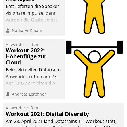
anspruchsvollen
Erst lieferten die Speaker
Aufgaben und
visionäre Impulse, dann
abnehmendem
wurden die Gäste selbst
Nachwuchs?
aktiv und sammelten
Nadja Hußmann
methodisch
Vernetzungsideen fürs
Anwendertreffen
Quartier. Dazwischen
Workout 2022:
zeigte Datatrain, was es
Höhenflüge zur
Neues zu bieten hat.
Cloud
Beim virtuellen Datatrain-
Anwendertreffen am 27.
April 2022 erhielten die
Teilnehmerinnen und
Andreas Lerchner
Teilnehmer kurzweilige
Einblicke in innovative
Anwendertreffen
Cloud-Strategien und -
Workout 2021: Digital Diversity
Lösungen mit hohem
Am 28. April 2021 fand Datatrains 11. Workout statt,
Zukunftspotenzial.