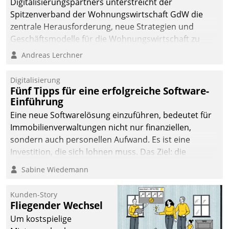
Digitalisierungspartners unterstreicht der
Spitzenverband der Wohnungswirtschaft GdW die
zentrale Herausforderung, neue Strategien und
Geschäftsmodelle für die Wohnungswirtschaft zu
entwickeln.
Andreas Lerchner
Digitalisierung
Fünf Tipps für eine erfolgreiche Software-
Einführung
Eine neue Softwarelösung einzuführen, bedeutet für
Immobilienverwaltungen nicht nur finanziellen,
sondern auch personellen Aufwand. Es ist eine
Investition, die sich lohnen muss. Das Ziel: die
nachhaltige Optimierung der Geschäftsabläufe. Damit
Sabine Wiedemann
dieses Ziel erreicht wird, sollten einige Grundregeln
befolgt werden.
Kunden-Story
Fliegender Wechsel
Um kostspielige