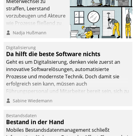
Mieterwechsel zu
straffen, Leerstand
vorzubeugen und Akteure
wie Prozesse fließend zu
vernetzen, nutzt die
Nadja Hußmann
Berliner Gewobag seit
Jahresbeginn eine
Digitalisierung
Überblick, Einsicht und
Da hilft die beste Software nichts
Eingriff bietende Lösung.
Geht es um Digitalisierung, denken viele zuerst an
Zur Entwicklung setzte
innovative Softwarelösungen, automatisierte
man auf
Prozesse und modernste Technik. Doch damit sie
Cloudtechnologie,
erfolgreich sein kann, müssen auch
bewährte und Startup-
Führungspersonal und Mitarbeiter bereit sein, sich zu
Partner sowie erstmals
verändern und anzupassen, sonst werden sie an ihr
Sabine Wiedemann
agile Projektmethoden.
scheitern.
Bestandsdaten
Bestand in der Hand
Mobiles Bestandsdatenmanagement schließt