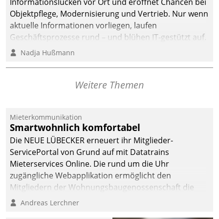
Informationslücken vor Ort und eröffnet Chancen bei
Objektpflege, Modernisierung und Vertrieb. Nur wenn
aktuelle Informationen vorliegen, laufen
Geschäftsprozesse rund – und blühen IT-gestützt auf.
Nadja Hußmann
Weitere Themen
Mieterkommunikation
Smartwohnlich komfortabel
Die NEUE LÜBECKER erneuert ihr Mitglieder-
ServicePortal von Grund auf mit Datatrains
Mieterservices Online. Die rund um die Uhr
zugängliche Webapplikation ermöglicht den
Mitgliedern der Wohnungs­bau­genossenschaft die
Kontaktaufnahme per Smartphone, Tablet oder PC.
Andreas Lerchner