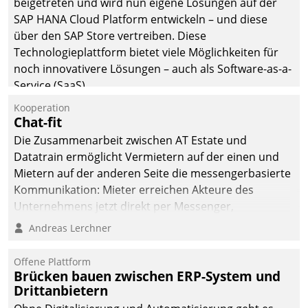
beigetreten und wird nun eigene Lösungen auf der
SAP HANA Cloud Platform entwickeln – und diese
über den SAP Store vertreiben. Diese
Technologieplattform bietet viele Möglichkeiten für
noch innovativere Lösungen – auch als Software-as-a-
Service (SaaS).
Kooperation
Chat-fit
Die Zusammenarbeit zwischen AT Estate und
Datatrain ermöglicht Vermietern auf der einen und
Mietern auf der anderen Seite die messengerbasierte
Kommunikation: Mieter erreichen Akteure des
Unternehmens jetzt direkt per Messenger,
Mitarbeiter oder Dienstleister empfangen oder
Andreas Lerchner
versenden die Nachrichten via Cockpit.
Offene Plattform
Brücken bauen zwischen ERP-System und
Drittanbietern