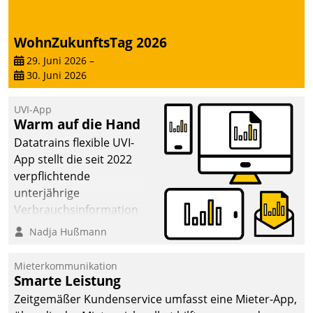
WohnZukunftsTag 2026
29. Juni 2026
–
30. Juni 2026
UVI-App
Warm auf die Hand
Datatrains flexible UVI-
App stellt die seit 2022
verpflichtende
unterjährige
Verbrauchsinformation
schnell, zuverlässig und
Nadja Hußmann
leicht bekömmlich bereit:
Die monatlichen
Mieterkommunikation
Mitteilungen zum
Smarte Leistung
Heizungs- und
Zeitgemäßer Kundenservice umfasst eine Mieter-App,
Wasserverbrauch gehen