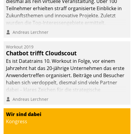
diesmal als rein virtuelle Veranstaltung. Über 100
Teilnehmer erhielten straff organisierte Einblicke in
Zukunftsthemen und innovative Projekte. Zuletzt
wurden die Top-Interessengebiete ermittelt.
Andreas Lerchner
Workout 2019
Chatbot trifft Cloudscout
Es ist Datatrains 10. Workout in Folge, vor einem
Jahrzehnt hat das 20-jährige Unternehmen das erste
Anwendertreffen organisiert. Beiträge und Besucher
haben sich verdoppelt, diesmal sind viele Partner
dabei – klares Zeichen für die strategische
Fokussierung auf den Kunden.
Andreas Lerchner
Wir sind dabei
Kongress