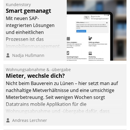
Kundenstory
Smart gemanagt
Mit neuen SAP-
integrierten Lösungen
und einheitlichen
Prozessen ist das
Immobilienmanagement
der Bayerischen
Nadja Hußmann
Versorgungskammer im
Ressort Kapitalanlage für
Wohnungsabnahme & -übergabe
künftige Aufgaben und
Mieter, wechsle dich?
Herausforderungen
Nicht beim Bauverein zu Lünen – hier setzt man auf
gerüstet.
nachhaltige Mietverhältnisse und eine umsichtige
Mieterbetreuung. Seit wenigen Wochen sorgt
Datatrains mobile Applikation für die
Wohnungsabnahme und -übergabe dafür, dass
Mieter wohlgeordnet kommen und, so es sein muss,
Andreas Lerchner
gehen können.