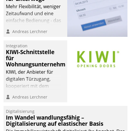
Mehr Flexibilität, weniger
Zeitaufwand und eine
einfache Bedienung - das
verspricht das aktuelle
Andreas Lerchner
Cockpit für mobile
Mitarbeiter von
Integration
Datatrain. Die meravis
KIWI-Schnittstelle
Wohnungsbau- und
für
Immobilien GmbH hat
Wohnungsunternehmen
sich dabei für den Betrieb
KIWI, der Anbieter für
der Lösung über die SAP
digitalen Türzugang,
Cloud Platform
kooperiert mit dem
entschieden - als erstes
Beratungs- und
Andreas Lerchner
Unternehmen am
Softwareentwicklungshaus
Wohnungsmarkt.
Datatrain.
Digitalisierung
Im Wandel wandlungsfähig –
Digitalisierung auf elastischer Basis