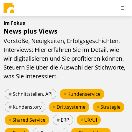
Im Fokus
News plus Views
Vorstöße, Neuigkeiten, Erfolgsgeschichten,
Interviews: Hier erfahren Sie im Detail, wie
wir digitalisieren und Sie profitieren können.
Steuern Sie über die Auswahl der Stichworte,
was Sie interessiert.
#
Schnittstellen, API
×
Kundenservice
#
Kundenstory
×
Drittsysteme
×
Strategie
×
Shared Service
#
ERP
×
UX/UI