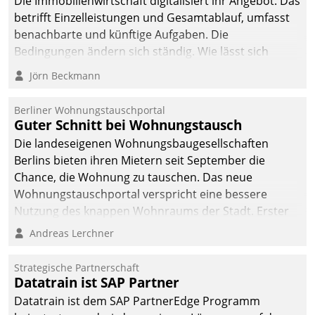
Die Immobilienwirtschaft digitalisiert ihr Angebot. Das
betrifft Einzelleistungen und Gesamtablauf, umfasst
benachbarte und künftige Aufgaben. Die
Bedingungen ändern sich ständig. Wie lässt sich
technisch die Kontrolle wahren und zugleich Freiraum
Jörn Beckmann
fürs Wachsen öffnen?
Berliner Wohnungstauschportal
Guter Schnitt bei Wohnungstausch
Die landeseigenen Wohnungsbaugesellschaften
Berlins bieten ihren Mietern seit September die
Chance, die Wohnung zu tauschen. Das neue
Wohnungstauschportal verspricht eine bessere
Nutzung des knappen Wohnraums der Stadt. Erster
Anwendungsfall für Datatrains Lösung API-Hub mit
Andreas Lerchner
Schnittstellen zu den ERP-Systemen der
Unternehmen.
Strategische Partnerschaft
Datatrain ist SAP Partner
Datatrain ist dem SAP PartnerEdge Programm