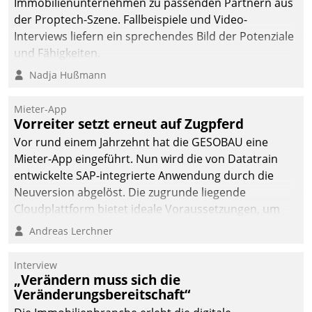
von AktivBo und
Immobilienunternehmen zu passenden Partnern aus
Datatrain ermöglicht
der Proptech-Szene. Fallbeispiele und Video-
automatisiert ausgelöste,
Interviews liefern ein sprechendes Bild der Potenziale
zielgerichtete
und Fähigkeiten.
Mieterbefragungen – eine
Nadja Hußmann
starke Grundlage für
intelligente,
Mieter-App
datengestützte
Vorreiter setzt erneut auf Zugpferd
Entscheidungen.
Vor rund einem Jahrzehnt hat die GESOBAU eine
Mieter-App eingeführt. Nun wird die von Datatrain
entwickelte SAP-integrierte Anwendung durch die
Neuversion abgelöst. Die zugrunde liegende
Cloudplattform bietet ideale Voraussetzungen, um
die Funktionalität der App zu erweitern und weitere
Andreas Lerchner
innovative Apps, auch von Drittanbietern, in SAP zu
integrieren.
Interview
„Verändern muss sich die
Veränderungsbereitschaft“