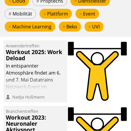
×
Cloud
#
Proptechs
×
Dienstleister
#
Mobilität
×
Plattform
×
Event
×
Machine Learning
×
Beko
×
UVI
Anwendertreffen
Workout 2025: Work
Deload
In entspannter
Atmosphäre findet am 6.
und 7. Mai Datatrains
Netzwerk-Event im
Kunden- und Partnerkreis
Nadja Hußmann
statt. Zentrale Frage: Wie
lassen sich
Branchentreffen
Mammutprojekte
Workout 2023:
meistern und Workloads
Neuronaler
Aktivsport
wuppen – bei zunehmend