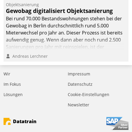
Objektsanierung
Gewobag digitalisiert Objektsanierung
Bei rund 70.000 Bestandswohnungen stehen bei der
Gewobag in Berlin durchschnittlich rund 5.000
Mieterwechsel pro Jahr an. Dieser Prozess ist bereits
aufwendig genug. Wenn dann aber noch rund 2.500
Sanierungen pro Jahr mit reinspielen, ist der
Betreuungs- und Organisationsaufwand immens. Im
Andreas Lerchner
Rahmen ihrer Digitalisierungsstrategie hat das
kommunale Wohnungsbauunternehmen daher
Wir
Impressum
gemeinsam mit der Berliner Datatrain GmbH den
Teilprozess der Objektsanierung digitalisiert.
Im Fokus
Datenschutz
Lösungen
Cookie-Einstellungen
Newsletter
Datatrain