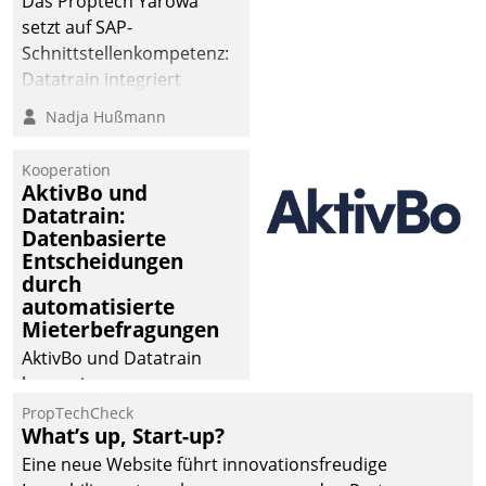
Das Proptech Yarowa
die Bereitschaft, sich zu überprüfen, zu hinterfragen
setzt auf SAP-
und zu verändern.
Schnittstellenkompetenz:
Datatrain integriert
Yarowas Portal zur
Nadja Hußmann
Vergabe und Verwaltung
von Aufträgen der
Kooperation
operativen
AktivBo und
Instandhaltung in die
Datatrain:
Datenbasierte
SAP-Systemlandschaft
Entscheidungen
deutscher
durch
Wohnungsunternehmen
automatisierte
– und beschleunigt damit
Mieterbefragungen
den Weg vom
AktivBo und Datatrain
Mieteranliegen zum
kooperieren –
Dienstleisterauftrag.
Immobilienunternehmen
PropTechCheck
What’s up, Start-up?
profitieren: Die nahtlose
Integration der Lösungen
Eine neue Website führt innovationsfreudige