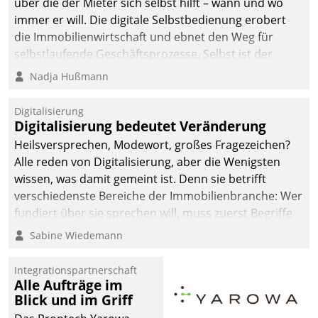
über die der Mieter sich selbst hilft – wann und wo
automatisiert, vollständig
immer er will. Die digitale Selbstbedienung erobert
und auf Wunsch über
die Immobilienwirtschaft und ebnet den Weg für
mehrere zuvor
selbstlaufende Geschäftsprozesse. Selbst ist der
festgelegte
Kunde und smart der Serviceanbieter.
Nadja Hußmann
Kommunikationswege bei
den Empfängern ein.
Digitalisierung
Digitalisierung bedeutet Veränderung
Heilsversprechen, Modewort, großes Fragezeichen?
Alle reden von Digitalisierung, aber die Wenigsten
wissen, was damit gemeint ist. Denn sie betrifft
verschiedenste Bereiche der Immobilienbranche: Wer
fundiert über sie sprechen will, muss zuerst Begriffe
klären. Ein Aspekt ist die betriebliche Optimierung:
Sabine Wiedemann
Moderne Softwarelösungen ermöglichen große
Einsparungen durch optimierte und automatisierte
Integrationspartnerschaft
Prozesse. Doch man darf nicht zu viel erwarten: Allein
Alle Aufträge im
Blick und im Griff
mit der Einführung einer neuen Software ist es nicht
getan. Die Digitalisierung erfordert von Unternehmen