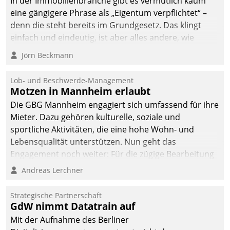
In der Immobilienbranche gibt es vermutlich kaum
Dialogführung ermöglicht
eine gängigere Phrase als „Eigentum verpflichtet“ –
dem externen
denn die steht bereits im Grundgesetz. Das klingt
Serviceteam, Anrufe von
einfach und eindeutig, ist aber alles andere, wie
Mietenden zügiger und
Branchenbeschäftigte wissen. Denn mit der
Jörn Beckmann
effizienter zu bearbeiten.
Verantwortung folgen Verpflichtungen.
Lob- und Beschwerde-Management
Motzen in Mannheim erlaubt
Die GBG Mannheim engagiert sich umfassend für ihre
Mieter. Dazu gehören kulturelle, soziale und
sportliche Aktivitäten, die eine hohe Wohn- und
Lebensqualität unterstützen. Nun geht das
Engagement noch weiter: Für die zügige Bearbeitung
von Beschwerden – oder Lob – richtet das
Andreas Lerchner
Unternehmen mit Datatrains Applikation fürs Lob-
und Beschwerde-Management einen eigenen Kanal
Strategische Partnerschaft
ein.
GdW nimmt Datatrain auf
Mit der Aufnahme des Berliner