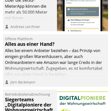
Über die SWSG-
MieterApp können die
mehr als 50.000 Mieter
mit ihrem
Wohnungsunternehmen
Andreas Lerchner
kommunizieren, auf dem
Laufenden bleiben, Daten
Offene Plattform
einsehen und ändern
Alles aus einer Hand?
oder
Alles bei einem Anbieter beziehen – das Prinzip von
Schadensmeldungen
einigen großen Warenhäusern, aber auch
abgeben – rund um die
Onlineanbietern wie Amazon war lange Credo in der
Uhr.
Wohnungswirtschaft. Zugegeben, es ist komfortabel
alles aus einer Hand zu beziehen...
Jörn Beckmann
Betriebskostenabrechnung
Siegerteams
„Digitalpioniere der
Wohnungswirtschaft