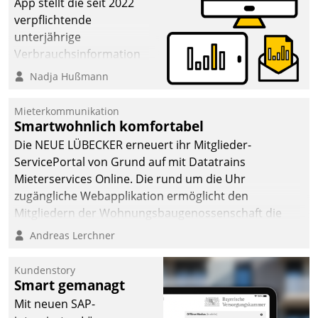
App stellt die seit 2022
verpflichtende
unterjährige
Verbrauchsinformation
schnell, zuverlässig und
Nadja Hußmann
leicht bekömmlich bereit:
Die monatlichen
Mieterkommunikation
Mitteilungen zum
Smartwohnlich komfortabel
Heizungs- und
Die NEUE LÜBECKER erneuert ihr Mitglieder-
Wasserverbrauch gehen
ServicePortal von Grund auf mit Datatrains
automatisiert, vollständig
Mieterservices Online. Die rund um die Uhr
und auf Wunsch über
zugängliche Webapplikation ermöglicht den
mehrere zuvor
Mitgliedern der Wohnungs­bau­genossenschaft die
festgelegte
Kontaktaufnahme per Smartphone, Tablet oder PC.
Andreas Lerchner
Kommunikationswege bei
den Empfängern ein.
Kundenstory
Smart gemanagt
Mit neuen SAP-