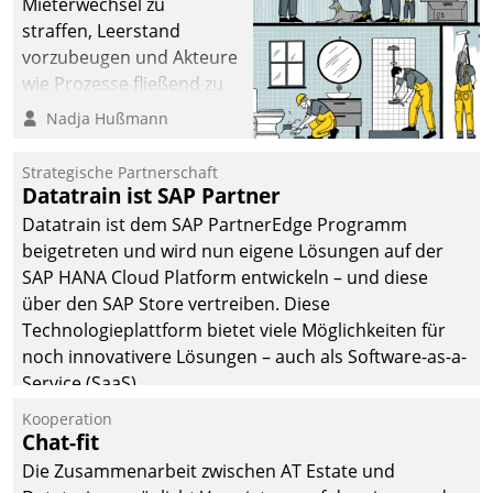
Mieterwechsel zu
straffen, Leerstand
vorzubeugen und Akteure
wie Prozesse fließend zu
vernetzen, nutzt die
Nadja Hußmann
Berliner Gewobag seit
Jahresbeginn eine
Strategische Partnerschaft
Überblick, Einsicht und
Datatrain ist SAP Partner
Eingriff bietende Lösung.
Datatrain ist dem SAP PartnerEdge Programm
Zur Entwicklung setzte
beigetreten und wird nun eigene Lösungen auf der
man auf
SAP HANA Cloud Platform entwickeln – und diese
Cloudtechnologie,
über den SAP Store vertreiben. Diese
bewährte und Startup-
Technologieplattform bietet viele Möglichkeiten für
Partner sowie erstmals
noch innovativere Lösungen – auch als Software-as-a-
agile Projektmethoden.
Service (SaaS).
Kooperation
Chat-fit
Die Zusammenarbeit zwischen AT Estate und