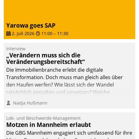
von AktivBo und
Datatrain ermöglicht
automatisiert ausgelöste,
zielgerichtete
Yarowa goes SAP
Mieterbefragungen – eine
2. Juli 2026
11:00
–
11:30
starke Grundlage für
intelligente,
Interview
datengestützte
„Verändern muss sich die
Entscheidungen.
Veränderungsbereitschaft“
Die Immobilienbranche erlebt die digitale
Transformation. Doch muss man gleich alles über
den Haufen werfen? Wie lässt sich der Wandel
tatsächlich gestalten und umsetzen? Welche
Argumente zählen wirklich?
Nadja Hußmann
Lob- und Beschwerde-Management
Motzen in Mannheim erlaubt
Die GBG Mannheim engagiert sich umfassend für ihre