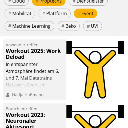
#
Cloud
×
Proptechs
#
Dienstleister
#
Mobilität
#
Plattform
×
Event
#
Machine Learning
#
Beko
#
UVI
Anwendertreffen
Workout 2025: Work
Deload
In entspannter
Atmosphäre findet am 6.
und 7. Mai Datatrains
Netzwerk-Event im
Kunden- und Partnerkreis
Nadja Hußmann
statt. Zentrale Frage: Wie
lassen sich
Branchentreffen
Mammutprojekte
Workout 2023:
meistern und Workloads
Neuronaler
Aktivsport
wuppen – bei zunehmend