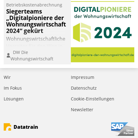
Betriebskostenabrechnung
Siegerteams
„Digitalpioniere der
Wohnungswirtschaft
2024“ gekürt
Wohnungswirtschaftliche
Vorreiter für den Weg in
DW Die
eine digitale Zukunft zu
Wohnungswirtschaft
finden, ist das Ziel des
Awards „Digitalpioniere
der
Wir
Impressum
Wohnungswirtschaft“.
Im Fokus
Datenschutz
Bewerben können sich
dafür ein Team
Lösungen
Cookie-Einstellungen
bestehend aus
Newsletter
Wohnungsunternehmen
und PropTech.
Datatrain