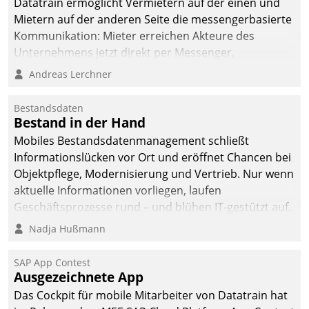
Datatrain ermöglicht Vermietern auf der einen und
Mietern auf der anderen Seite die messengerbasierte
Kommunikation: Mieter erreichen Akteure des
Unternehmens jetzt direkt per Messenger,
Mitarbeiter oder Dienstleister empfangen oder
Andreas Lerchner
versenden die Nachrichten via Cockpit.
Bestandsdaten
Bestand in der Hand
Mobiles Bestandsdatenmanagement schließt
Informationslücken vor Ort und eröffnet Chancen bei
Objektpflege, Modernisierung und Vertrieb. Nur wenn
aktuelle Informationen vorliegen, laufen
Geschäftsprozesse rund – und blühen IT-gestützt auf.
Nadja Hußmann
SAP App Contest
Ausgezeichnete App
Das Cockpit für mobile Mitarbeiter von Datatrain hat