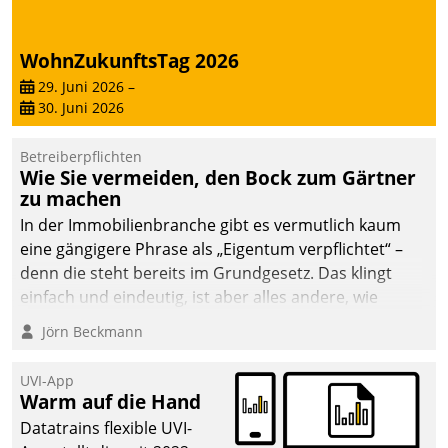
deutscher
Wohnungsunternehmen
WohnZukunftsTag 2026
– und beschleunigt damit
29. Juni 2026
–
den Weg vom
30. Juni 2026
Mieteranliegen zum
Dienstleisterauftrag.
Betreiberpflichten
Wie Sie vermeiden, den Bock zum Gärtner
zu machen
In der Immobilienbranche gibt es vermutlich kaum
eine gängigere Phrase als „Eigentum verpflichtet“ –
denn die steht bereits im Grundgesetz. Das klingt
einfach und eindeutig, ist aber alles andere, wie
Branchenbeschäftigte wissen. Denn mit der
Jörn Beckmann
Verantwortung folgen Verpflichtungen.
UVI-App
Warm auf die Hand
Datatrains flexible UVI-