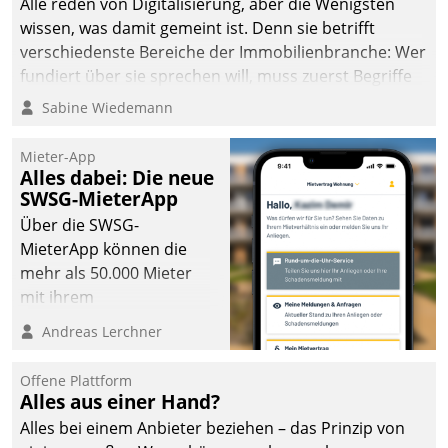
Alle reden von Digitalisierung, aber die Wenigsten
wissen, was damit gemeint ist. Denn sie betrifft
verschiedenste Bereiche der Immobilienbranche: Wer
fundiert über sie sprechen will, muss zuerst Begriffe
klären. Ein Aspekt ist die betriebliche Optimierung:
Sabine Wiedemann
Moderne Softwarelösungen ermöglichen große
Einsparungen durch optimierte und automatisierte
Mieter-App
Prozesse. Doch man darf nicht zu viel erwarten: Allein
Alles dabei: Die neue
SWSG-MieterApp
mit der Einführung einer neuen Software ist es nicht
getan. Die Digitalisierung erfordert von Unternehmen
Über die SWSG-
die Bereitschaft, sich zu überprüfen, zu hinterfragen
MieterApp können die
und zu verändern.
mehr als 50.000 Mieter
mit ihrem
Wohnungsunternehmen
Andreas Lerchner
kommunizieren, auf dem
Laufenden bleiben, Daten
Offene Plattform
einsehen und ändern
Alles aus einer Hand?
oder
Alles bei einem Anbieter beziehen – das Prinzip von
Schadensmeldungen