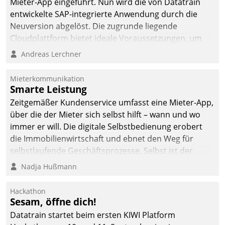
Mieter-App eingeführt. Nun wird die von Datatrain
entwickelte SAP-integrierte Anwendung durch die
Neuversion abgelöst. Die zugrunde liegende
Cloudplattform bietet ideale Voraussetzungen, um
die Funktionalität der App zu erweitern und weitere
Andreas Lerchner
innovative Apps, auch von Drittanbietern, in SAP zu
integrieren.
Mieterkommunikation
Smarte Leistung
Zeitgemäßer Kundenservice umfasst eine Mieter-App,
über die der Mieter sich selbst hilft – wann und wo
immer er will. Die digitale Selbstbedienung erobert
die Immobilienwirtschaft und ebnet den Weg für
selbstlaufende Geschäftsprozesse. Selbst ist der
Kunde und smart der Serviceanbieter.
Nadja Hußmann
Hackathon
Sesam, öffne dich!
Datatrain startet beim ersten KIWI Platform