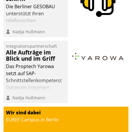
Die Berliner GESOBAU
unterstützt ihren
telefonischen
Mieterservice mit einem
Nadja Hußmann
digitalen Cockpit, das
situationsbezogen
Integrationspartnerschaft
passende Fragen und
Alle Aufträge im
Schlagworte auswirft.
Blick und im Griff
Eine intuitive
Das Proptech Yarowa
Dialogführung ermöglicht
setzt auf SAP-
dem externen
Schnittstellenkompetenz:
Serviceteam, Anrufe von
Datatrain integriert
Mietenden zügiger und
Yarowas Portal zur
Nadja Hußmann
effizienter zu bearbeiten.
Vergabe und Verwaltung
von Aufträgen der
Wir sind dabei
operativen
EUREF Campus in Berlin
Instandhaltung in die
SAP-Systemlandschaft