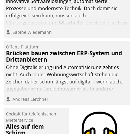
innovative Softwarelösungen, automatisierte
sich dabei für den Betrieb
Prozesse und modernste Technik. Doch damit sie
der Lösung über die SAP
erfolgreich sein kann, müssen auch
Cloud Platform
Führungspersonal und Mitarbeiter bereit sein, sich zu
entschieden - als erstes
verändern und anzupassen, sonst werden sie an ihr
Sabine Wiedemann
Unternehmen am
scheitern.
Wohnungsmarkt.
Offene Plattform
Brücken bauen zwischen ERP-System und
Drittanbietern
Ohne Digitalisierung und Automatisierung geht es
nicht: Auch in der Wohnungswirtschaft stehen die
Zeichen daher schon längst auf digital – wenn auch,
zugegebenermaßen, behutsamer als in anderen
Branchen.
Andreas Lerchner
Cockpit für telefonischen
Mieterservice
Alles auf dem
Schirm