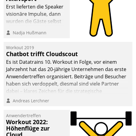
anspruchsvollen
Erst lieferten die Speaker
Aufgaben und
visionäre Impulse, dann
abnehmendem
wurden die Gäste selbst
Nachwuchs?
aktiv und sammelten
Nadja Hußmann
methodisch
Vernetzungsideen fürs
Workout 2019
Quartier. Dazwischen
Chatbot trifft Cloudscout
zeigte Datatrain, was es
Es ist Datatrains 10. Workout in Folge, vor einem
Neues zu bieten hat.
Jahrzehnt hat das 20-jährige Unternehmen das erste
Anwendertreffen organisiert. Beiträge und Besucher
haben sich verdoppelt, diesmal sind viele Partner
dabei – klares Zeichen für die strategische
Fokussierung auf den Kunden.
Andreas Lerchner
Anwendertreffen
Workout 2022:
Höhenflüge zur
Cloud