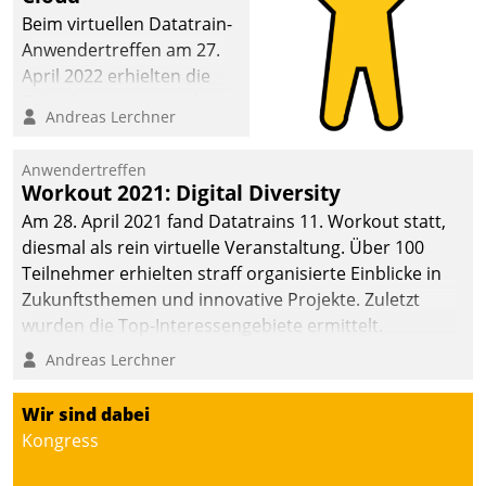
Beim virtuellen Datatrain-
Anwendertreffen am 27.
April 2022 erhielten die
Teilnehmerinnen und
Andreas Lerchner
Teilnehmer kurzweilige
Einblicke in innovative
Anwendertreffen
Cloud-Strategien und -
Workout 2021: Digital Diversity
Lösungen mit hohem
Am 28. April 2021 fand Datatrains 11. Workout statt,
Zukunftspotenzial.
diesmal als rein virtuelle Veranstaltung. Über 100
Teilnehmer erhielten straff organisierte Einblicke in
Zukunftsthemen und innovative Projekte. Zuletzt
wurden die Top-Interessengebiete ermittelt.
Andreas Lerchner
Wir sind dabei
Kongress