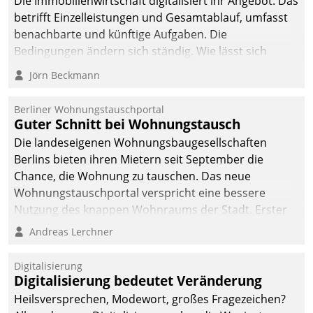
Die Immobilienwirtschaft digitalisiert ihr Angebot. Das
betrifft Einzelleistungen und Gesamtablauf, umfasst
benachbarte und künftige Aufgaben. Die
Bedingungen ändern sich ständig. Wie lässt sich
technisch die Kontrolle wahren und zugleich Freiraum
Jörn Beckmann
fürs Wachsen öffnen?
Berliner Wohnungstauschportal
Guter Schnitt bei Wohnungstausch
Die landeseigenen Wohnungsbaugesellschaften
Berlins bieten ihren Mietern seit September die
Chance, die Wohnung zu tauschen. Das neue
Wohnungstauschportal verspricht eine bessere
Nutzung des knappen Wohnraums der Stadt. Erster
Anwendungsfall für Datatrains Lösung API-Hub mit
Andreas Lerchner
Schnittstellen zu den ERP-Systemen der
Unternehmen.
Digitalisierung
Digitalisierung bedeutet Veränderung
Heilsversprechen, Modewort, großes Fragezeichen?