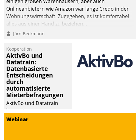
einigen großen Warenhäusern, aber auch
abgeben – rund um die
Onlineanbietern wie Amazon war lange Credo in der
Uhr.
Wohnungswirtschaft. Zugegeben, es ist komfortabel
alles aus einer Hand zu beziehen...
Jörn Beckmann
Kooperation
AktivBo und
Datatrain:
Datenbasierte
Entscheidungen
durch
automatisierte
Mieterbefragungen
AktivBo und Datatrain
kooperieren –
Immobilienunternehmen
Webinar
profitieren: Die nahtlose
Integration der Lösungen