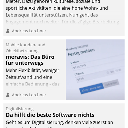
Mieter. Dazu gehören kulturelle, soziale und
sportliche Aktivitäten, die eine hohe Wohn- und
Lebensqualität unterstützen. Nun geht das
Engagement noch weiter: Für die zügige Bearbeitung
von Beschwerden – oder Lob – richtet das
Andreas Lerchner
Unternehmen mit Datatrains Applikation fürs Lob-
und Beschwerde-Management einen eigenen Kanal
Mobile Kunden- und
ein.
Objektbetreuung
meravis: Das Büro
für unterwegs
Mehr Flexibilität, weniger
Zeitaufwand und eine
einfache Bedienung - das
verspricht das aktuelle
Andreas Lerchner
Cockpit für mobile
Mitarbeiter von
Digitalisierung
Datatrain. Die meravis
Da hilft die beste Software nichts
Wohnungsbau- und
Geht es um Digitalisierung, denken viele zuerst an
Immobilien GmbH hat