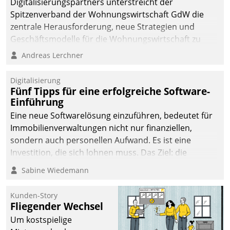
Digitalisierungspartners unterstreicht der
Spitzenverband der Wohnungswirtschaft GdW die
zentrale Herausforderung, neue Strategien und
Geschäftsmodelle für die Wohnungswirtschaft zu
entwickeln.
Andreas Lerchner
Digitalisierung
Fünf Tipps für eine erfolgreiche Software-
Einführung
Eine neue Softwarelösung einzuführen, bedeutet für
Immobilienverwaltungen nicht nur finanziellen,
sondern auch personellen Aufwand. Es ist eine
Investition, die sich lohnen muss. Das Ziel: die
nachhaltige Optimierung der Geschäftsabläufe. Damit
Sabine Wiedemann
dieses Ziel erreicht wird, sollten einige Grundregeln
befolgt werden.
Kunden-Story
Fliegender Wechsel
Um kostspielige