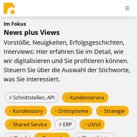
Im Fokus
News plus Views
Vorstöße, Neuigkeiten, Erfolgsgeschichten,
Interviews: Hier erfahren Sie im Detail, wie
wir digitalisieren und Sie profitieren können.
Steuern Sie über die Auswahl der Stichworte,
was Sie interessiert.
#
Schnittstellen, API
×
Kundenservice
×
Kundenstory
×
Drittsysteme
×
Strategie
×
Shared Service
#
ERP
×
UX/UI