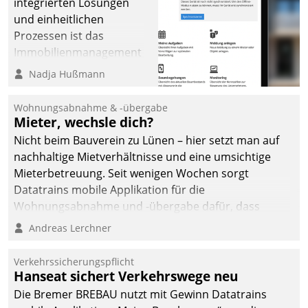
integrierten Lösungen
und einheitlichen
Prozessen ist das
Immobilienmanagement
der Bayerischen
Nadja Hußmann
Versorgungskammer im
Ressort Kapitalanlage für
Wohnungsabnahme & -übergabe
künftige Aufgaben und
Mieter, wechsle dich?
Herausforderungen
Nicht beim Bauverein zu Lünen – hier setzt man auf
gerüstet.
nachhaltige Mietverhältnisse und eine umsichtige
Mieterbetreuung. Seit wenigen Wochen sorgt
Datatrains mobile Applikation für die
Wohnungsabnahme und -übergabe dafür, dass
Mieter wohlgeordnet kommen und, so es sein muss,
Andreas Lerchner
gehen können.
Verkehrssicherungspflicht
Hanseat sichert Verkehrswege neu
Die Bremer BREBAU nutzt mit Gewinn Datatrains