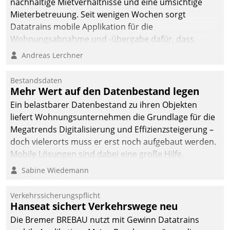
nachhaltige Mietverhältnisse und eine umsichtige
Mieterbetreuung. Seit wenigen Wochen sorgt
Datatrains mobile Applikation für die
Wohnungsabnahme und -übergabe dafür, dass
Mieter wohlgeordnet kommen und, so es sein muss,
Andreas Lerchner
gehen können.
Bestandsdaten
Mehr Wert auf den Datenbestand legen
Ein belastbarer Datenbestand zu ihren Objekten
liefert Wohnungsunternehmen die Grundlage für die
Megatrends Digitalisierung und Effizienzsteigerung –
doch vielerorts muss er erst noch aufgebaut werden.
Mobile Lösungen sind dabei eine große Hilfe.
Sabine Wiedemann
Verkehrssicherungspflicht
Hanseat sichert Verkehrswege neu
Die Bremer BREBAU nutzt mit Gewinn Datatrains