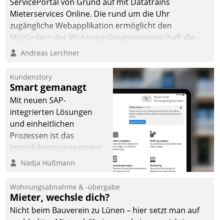
ServicePortal von Grund auf mit Datatrains
automatisiert, vollständig
Mieterservices Online. Die rund um die Uhr
und auf Wunsch über
zugängliche Webapplikation ermöglicht den
mehrere zuvor
Mitgliedern der Wohnungs­bau­genossenschaft die
festgelegte
Kontaktaufnahme per Smartphone, Tablet oder PC.
Andreas Lerchner
Kommunikationswege bei
den Empfängern ein.
Kundenstory
Smart gemanagt
Mit neuen SAP-
integrierten Lösungen
und einheitlichen
Prozessen ist das
Immobilienmanagement
der Bayerischen
Nadja Hußmann
Versorgungskammer im
Ressort Kapitalanlage für
Wohnungsabnahme & -übergabe
künftige Aufgaben und
Mieter, wechsle dich?
Herausforderungen
Nicht beim Bauverein zu Lünen – hier setzt man auf
gerüstet.