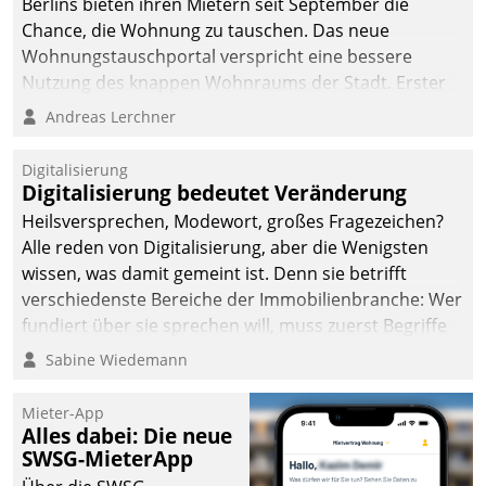
Berlins bieten ihren Mietern seit September die
Chance, die Wohnung zu tauschen. Das neue
Wohnungstauschportal verspricht eine bessere
Nutzung des knappen Wohnraums der Stadt. Erster
Anwendungsfall für Datatrains Lösung API-Hub mit
Andreas Lerchner
Schnittstellen zu den ERP-Systemen der
Unternehmen.
Digitalisierung
Digitalisierung bedeutet Veränderung
Heilsversprechen, Modewort, großes Fragezeichen?
Alle reden von Digitalisierung, aber die Wenigsten
wissen, was damit gemeint ist. Denn sie betrifft
verschiedenste Bereiche der Immobilienbranche: Wer
fundiert über sie sprechen will, muss zuerst Begriffe
klären. Ein Aspekt ist die betriebliche Optimierung:
Sabine Wiedemann
Moderne Softwarelösungen ermöglichen große
Einsparungen durch optimierte und automatisierte
Mieter-App
Prozesse. Doch man darf nicht zu viel erwarten: Allein
Alles dabei: Die neue
SWSG-MieterApp
mit der Einführung einer neuen Software ist es nicht
getan. Die Digitalisierung erfordert von Unternehmen