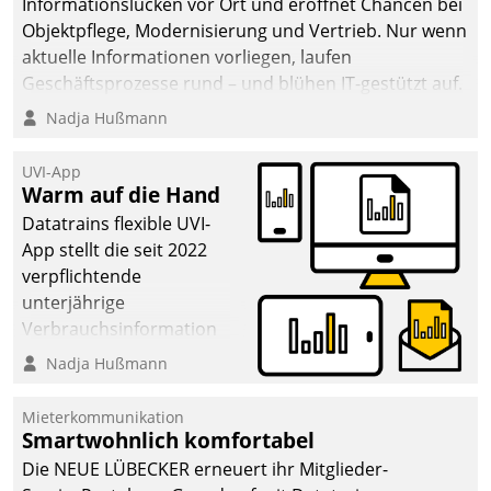
Informationslücken vor Ort und eröffnet Chancen bei
Objektpflege, Modernisierung und Vertrieb. Nur wenn
aktuelle Informationen vorliegen, laufen
Geschäftsprozesse rund – und blühen IT-gestützt auf.
Nadja Hußmann
UVI-App
Warm auf die Hand
Datatrains flexible UVI-
App stellt die seit 2022
verpflichtende
unterjährige
Verbrauchsinformation
schnell, zuverlässig und
Nadja Hußmann
leicht bekömmlich bereit:
Die monatlichen
Mieterkommunikation
Mitteilungen zum
Smartwohnlich komfortabel
Heizungs- und
Die NEUE LÜBECKER erneuert ihr Mitglieder-
Wasserverbrauch gehen