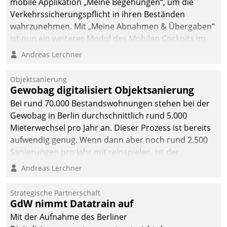
mobile Applikation „Meine Begehungen“, um die
Verkehrssicherungspflicht in ihren Beständen
wahrzunehmen. Mit „Meine Abnahmen & Übergaben“
ist nun ein weiteres Modul des Mobilen Cockpits im
Einsatz.
Andreas Lerchner
Objektsanierung
Gewobag digitalisiert Objektsanierung
Bei rund 70.000 Bestandswohnungen stehen bei der
Gewobag in Berlin durchschnittlich rund 5.000
Mieterwechsel pro Jahr an. Dieser Prozess ist bereits
aufwendig genug. Wenn dann aber noch rund 2.500
Sanierungen pro Jahr mit reinspielen, ist der
Betreuungs- und Organisationsaufwand immens. Im
Andreas Lerchner
Rahmen ihrer Digitalisierungsstrategie hat das
kommunale Wohnungsbauunternehmen daher
Strategische Partnerschaft
gemeinsam mit der Berliner Datatrain GmbH den
GdW nimmt Datatrain auf
Teilprozess der Objektsanierung digitalisiert.
Mit der Aufnahme des Berliner