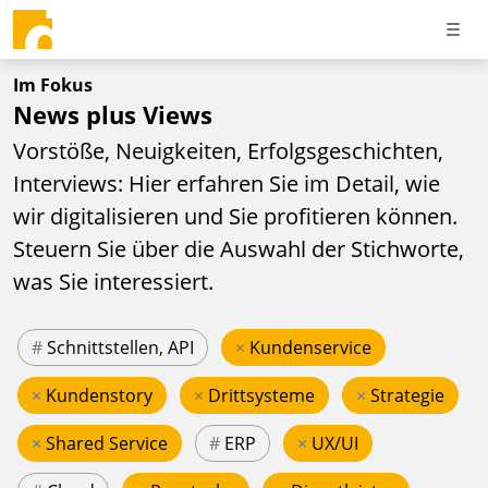
Im Fokus
News plus Views
Vorstöße, Neuigkeiten, Erfolgsgeschichten,
Interviews: Hier erfahren Sie im Detail, wie
wir digitalisieren und Sie profitieren können.
Steuern Sie über die Auswahl der Stichworte,
was Sie interessiert.
#
Schnittstellen, API
×
Kundenservice
×
Kundenstory
×
Drittsysteme
×
Strategie
×
Shared Service
#
ERP
×
UX/UI