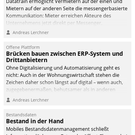
Datatrain ermöglicht Vermietern auf der einen und
Mietern auf der anderen Seite die messengerbasierte
Kommunikation: Mieter erreichen Akteure des
Unternehmens jetzt direkt per Messenger,
Mitarbeiter oder Dienstleister empfangen oder
Andreas Lerchner
versenden die Nachrichten via Cockpit.
Offene Plattform
Brücken bauen zwischen ERP-System und
Drittanbietern
Ohne Digitalisierung und Automatisierung geht es
nicht: Auch in der Wohnungswirtschaft stehen die
Zeichen daher schon längst auf digital – wenn auch,
zugegebenermaßen, behutsamer als in anderen
Branchen.
Andreas Lerchner
Bestandsdaten
Bestand in der Hand
Mobiles Bestandsdatenmanagement schließt