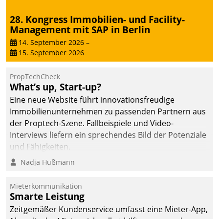
sich dabei für den Betrieb
28. Kongress Immobilien- und Facility-
der Lösung über die SAP
Management mit SAP in Berlin
Cloud Platform
entschieden - als erstes
14. September 2026
–
15. September 2026
Unternehmen am
Wohnungsmarkt.
PropTechCheck
What’s up, Start-up?
Eine neue Website führt innovationsfreudige
Immobilienunternehmen zu passenden Partnern aus
der Proptech-Szene. Fallbeispiele und Video-
Interviews liefern ein sprechendes Bild der Potenziale
und Fähigkeiten.
Nadja Hußmann
Mieterkommunikation
Smarte Leistung
Zeitgemäßer Kundenservice umfasst eine Mieter-App,