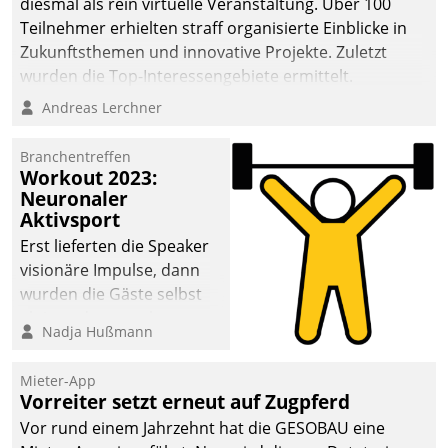
diesmal als rein virtuelle Veranstaltung. Über 100
Teilnehmer erhielten straff organisierte Einblicke in
Zukunftsthemen und innovative Projekte. Zuletzt
wurden die Top-Interessengebiete ermittelt.
Andreas Lerchner
Branchentreffen
Workout 2023:
Neuronaler
Aktivsport
Erst lieferten die Speaker
visionäre Impulse, dann
wurden die Gäste selbst
aktiv und sammelten
Nadja Hußmann
methodisch
Vernetzungsideen fürs
Mieter-App
Quartier. Dazwischen
Vorreiter setzt erneut auf Zugpferd
zeigte Datatrain, was es
Vor rund einem Jahrzehnt hat die GESOBAU eine
Neues zu bieten hat.