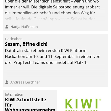
über die der Mieter sich selbst hilft – wann und wo
immer er will. Die digitale Selbstbedienung erobert
die Immobilienwirtschaft und ebnet den Weg für
selbstlaufende Geschäftsprozesse. Selbst ist der
Kunde und smart der Serviceanbieter.
Nadja Hußmann
Hackathon
Sesam, öffne dich!
Datatrain startet beim ersten KIWI Platform
Hackathon am 10. und 11. September in einem von
drei PropTech-Teams und landet auf Platz 1.
Andreas Lerchner
Integration
KIWI-Schnittstelle
für
Wohnungsunternehmen