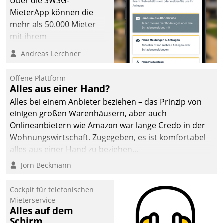
Über die SWSG-
die Bereitschaft, sich zu überprüfen, zu hinterfragen
MieterApp können die
und zu verändern.
mehr als 50.000 Mieter
mit ihrem
Wohnungsunternehmen
Andreas Lerchner
kommunizieren, auf dem
Laufenden bleiben, Daten
Offene Plattform
einsehen und ändern
Alles aus einer Hand?
oder
Alles bei einem Anbieter beziehen – das Prinzip von
Schadensmeldungen
einigen großen Warenhäusern, aber auch
abgeben – rund um die
Onlineanbietern wie Amazon war lange Credo in der
Uhr.
Wohnungswirtschaft. Zugegeben, es ist komfortabel
alles aus einer Hand zu beziehen...
Jörn Beckmann
Cockpit für telefonischen
Mieterservice
Alles auf dem
Schirm