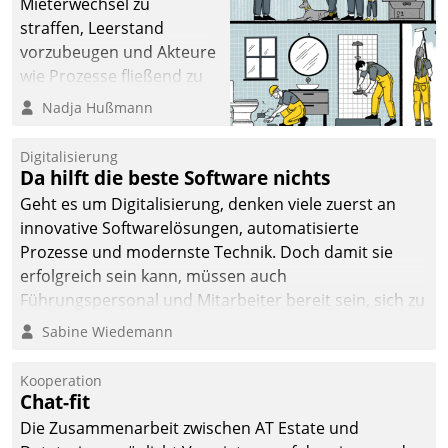
Mieterwechsel zu
straffen, Leerstand
vorzubeugen und Akteure
wie Prozesse fließend zu
vernetzen, nutzt die
Nadja Hußmann
Berliner Gewobag seit
Jahresbeginn eine
Digitalisierung
Überblick, Einsicht und
Da hilft die beste Software nichts
Eingriff bietende Lösung.
Geht es um Digitalisierung, denken viele zuerst an
Zur Entwicklung setzte
innovative Softwarelösungen, automatisierte
man auf
Prozesse und modernste Technik. Doch damit sie
Cloudtechnologie,
erfolgreich sein kann, müssen auch
bewährte und Startup-
Führungspersonal und Mitarbeiter bereit sein, sich zu
Partner sowie erstmals
verändern und anzupassen, sonst werden sie an ihr
Sabine Wiedemann
agile Projektmethoden.
scheitern.
Kooperation
Chat-fit
Die Zusammenarbeit zwischen AT Estate und