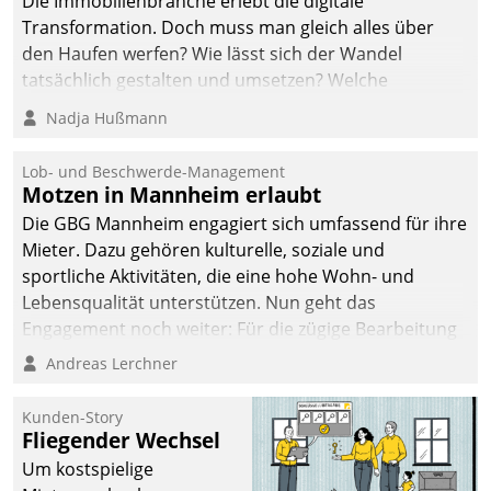
Die Immobilienbranche erlebt die digitale
Transformation. Doch muss man gleich alles über
den Haufen werfen? Wie lässt sich der Wandel
tatsächlich gestalten und umsetzen? Welche
Argumente zählen wirklich?
Nadja Hußmann
Lob- und Beschwerde-Management
Motzen in Mannheim erlaubt
Die GBG Mannheim engagiert sich umfassend für ihre
Mieter. Dazu gehören kulturelle, soziale und
sportliche Aktivitäten, die eine hohe Wohn- und
Lebensqualität unterstützen. Nun geht das
Engagement noch weiter: Für die zügige Bearbeitung
von Beschwerden – oder Lob – richtet das
Andreas Lerchner
Unternehmen mit Datatrains Applikation fürs Lob-
und Beschwerde-Management einen eigenen Kanal
Kunden-Story
ein.
Fliegender Wechsel
Um kostspielige