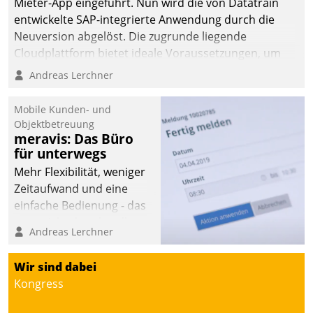
Mieter-App eingeführt. Nun wird die von Datatrain
entwickelte SAP-integrierte Anwendung durch die
Neuversion abgelöst. Die zugrunde liegende
Cloudplattform bietet ideale Voraussetzungen, um
die Funktionalität der App zu erweitern und weitere
Andreas Lerchner
innovative Apps, auch von Drittanbietern, in SAP zu
integrieren.
Mobile Kunden- und
Objektbetreuung
meravis: Das Büro
für unterwegs
Mehr Flexibilität, weniger
Zeitaufwand und eine
einfache Bedienung - das
verspricht das aktuelle
Andreas Lerchner
Cockpit für mobile
Mitarbeiter von
Wir sind dabei
Datatrain. Die meravis
Kongress
Wohnungsbau- und
Immobilien GmbH hat