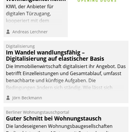
KIWI, der Anbieter für
digitalen Türzugang,
kooperiert mit dem
Beratungs- und
Andreas Lerchner
Softwareentwicklungshaus
Datatrain.
Digitalisierung
Im Wandel wandlungsfähig –
Digitalisierung auf elastischer Basis
Die Immobilienwirtschaft digitalisiert ihr Angebot. Das
betrifft Einzelleistungen und Gesamtablauf, umfasst
benachbarte und künftige Aufgaben. Die
Bedingungen ändern sich ständig. Wie lässt sich
technisch die Kontrolle wahren und zugleich Freiraum
Jörn Beckmann
fürs Wachsen öffnen?
Berliner Wohnungstauschportal
Guter Schnitt bei Wohnungstausch
Die landeseigenen Wohnungsbaugesellschaften