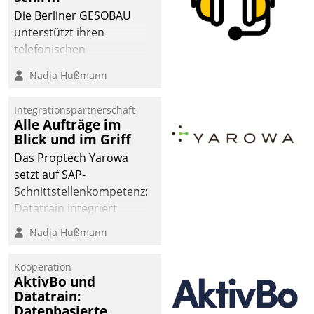
Die Berliner GESOBAU
unterstützt ihren
telefonischen
Mieterservice mit einem
Nadja Hußmann
digitalen Cockpit, das
situationsbezogen
Integrationspartnerschaft
passende Fragen und
Alle Aufträge im
Schlagworte auswirft.
Blick und im Griff
Eine intuitive
Das Proptech Yarowa
Dialogführung ermöglicht
setzt auf SAP-
dem externen
Schnittstellenkompetenz:
Serviceteam, Anrufe von
Datatrain integriert
Mietenden zügiger und
Yarowas Portal zur
Nadja Hußmann
effizienter zu bearbeiten.
Vergabe und Verwaltung
von Aufträgen der
Kooperation
operativen
AktivBo und
Instandhaltung in die
Datatrain:
Datenbasierte
SAP-Systemlandschaft