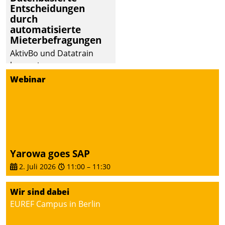
Entscheidungen
deutscher
durch
Wohnungsunternehmen
automatisierte
– und beschleunigt damit
Mieterbefragungen
den Weg vom
AktivBo und Datatrain
Mieteranliegen zum
kooperieren –
Dienstleisterauftrag.
Immobilienunternehmen
Webinar
profitieren: Die nahtlose
Integration der Lösungen
von AktivBo und
Datatrain ermöglicht
automatisiert ausgelöste,
zielgerichtete
Yarowa goes SAP
Mieterbefragungen – eine
2. Juli 2026
11:00
–
11:30
starke Grundlage für
intelligente,
Wir sind dabei
datengestützte
EUREF Campus in Berlin
Entscheidungen.