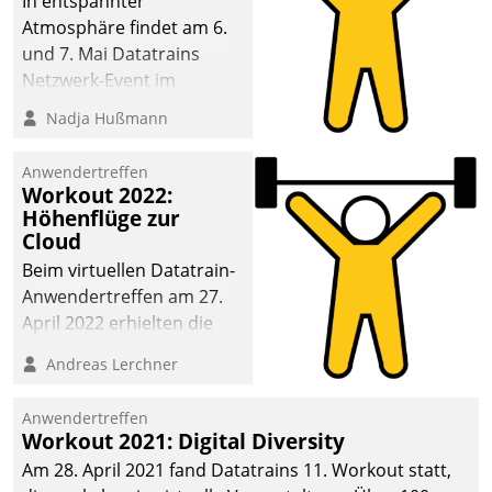
In entspannter
Atmosphäre findet am 6.
und 7. Mai Datatrains
Netzwerk-Event im
Kunden- und Partnerkreis
Nadja Hußmann
statt. Zentrale Frage: Wie
lassen sich
Anwendertreffen
Mammutprojekte
Workout 2022:
meistern und Workloads
Höhenflüge zur
Cloud
wuppen – bei zunehmend
anspruchsvollen
Beim virtuellen Datatrain-
Aufgaben und
Anwendertreffen am 27.
abnehmendem
April 2022 erhielten die
Nachwuchs?
Teilnehmerinnen und
Andreas Lerchner
Teilnehmer kurzweilige
Einblicke in innovative
Anwendertreffen
Cloud-Strategien und -
Workout 2021: Digital Diversity
Lösungen mit hohem
Am 28. April 2021 fand Datatrains 11. Workout statt,
Zukunftspotenzial.