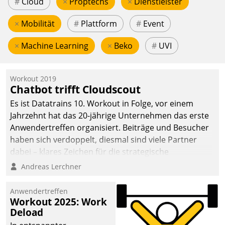
#
Cloud
×
Proptechs
×
Dienstleister
×
Mobilität
#
Plattform
#
Event
×
Machine Learning
×
Beko
#
UVI
Workout 2019
Chatbot trifft Cloudscout
Es ist Datatrains 10. Workout in Folge, vor einem
Jahrzehnt hat das 20-jährige Unternehmen das erste
Anwendertreffen organisiert. Beiträge und Besucher
haben sich verdoppelt, diesmal sind viele Partner
dabei – klares Zeichen für die strategische
Fokussierung auf den Kunden.
Andreas Lerchner
Anwendertreffen
Workout 2025: Work
Deload