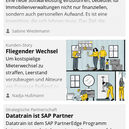
Eine neue Softwarelösung einzuführen, bedeutet für
Immobilienverwaltungen nicht nur finanziellen,
sondern auch personellen Aufwand. Es ist eine
Investition, die sich lohnen muss. Das Ziel: die
nachhaltige Optimierung der Geschäftsabläufe. Damit
Sabine Wiedemann
dieses Ziel erreicht wird, sollten einige Grundregeln
befolgt werden.
Kunden-Story
Fliegender Wechsel
Um kostspielige
Mieterwechsel zu
straffen, Leerstand
vorzubeugen und Akteure
wie Prozesse fließend zu
vernetzen, nutzt die
Nadja Hußmann
Berliner Gewobag seit
Jahresbeginn eine
Strategische Partnerschaft
Überblick, Einsicht und
Datatrain ist SAP Partner
Eingriff bietende Lösung.
Datatrain ist dem SAP PartnerEdge Programm
Zur Entwicklung setzte