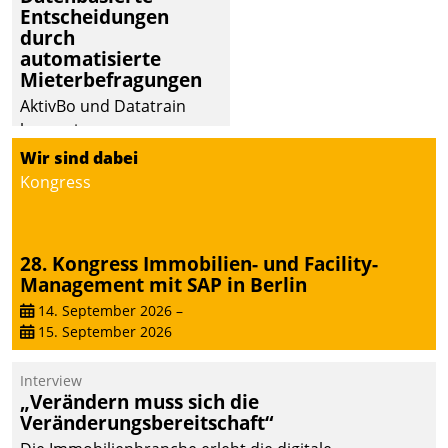
Entscheidungen
durch
automatisierte
Mieterbefragungen
AktivBo und Datatrain
kooperieren –
Immobilienunternehmen
Wir sind dabei
profitieren: Die nahtlose
Kongress
Integration der Lösungen
von AktivBo und
Datatrain ermöglicht
28. Kongress Immobilien- und Facility-
automatisiert ausgelöste,
Management mit SAP in Berlin
zielgerichtete
14. September 2026
–
Mieterbefragungen – eine
15. September 2026
starke Grundlage für
intelligente,
Interview
datengestützte
„Verändern muss sich die
Entscheidungen.
Veränderungsbereitschaft“