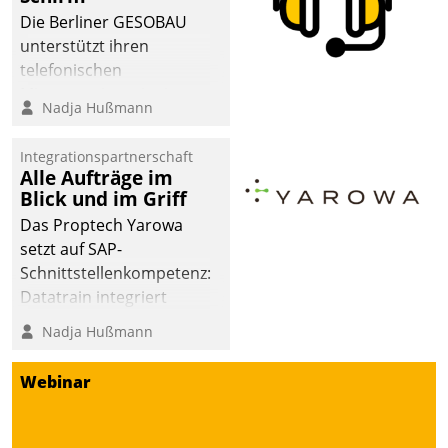
Die Berliner GESOBAU
unterstützt ihren
telefonischen
Mieterservice mit einem
Nadja Hußmann
digitalen Cockpit, das
situationsbezogen
Integrationspartnerschaft
passende Fragen und
Alle Aufträge im
Schlagworte auswirft.
Blick und im Griff
Eine intuitive
Das Proptech Yarowa
Dialogführung ermöglicht
setzt auf SAP-
dem externen
Schnittstellenkompetenz:
Serviceteam, Anrufe von
Datatrain integriert
Mietenden zügiger und
Yarowas Portal zur
Nadja Hußmann
effizienter zu bearbeiten.
Vergabe und Verwaltung
von Aufträgen der
Webinar
operativen
Instandhaltung in die
SAP-Systemlandschaft