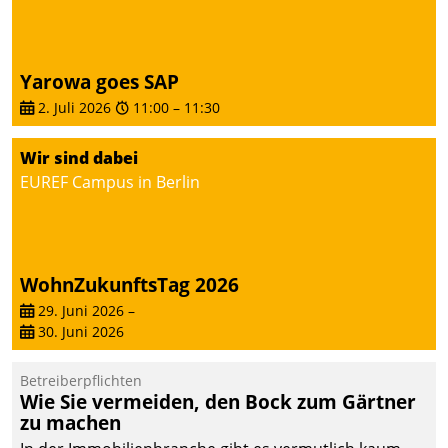
deutscher
Wohnungsunternehmen
– und beschleunigt damit
Yarowa goes SAP
den Weg vom
2. Juli 2026
11:00
–
11:30
Mieteranliegen zum
Dienstleisterauftrag.
Wir sind dabei
EUREF Campus in Berlin
WohnZukunftsTag 2026
29. Juni 2026
–
30. Juni 2026
Betreiberpflichten
Wie Sie vermeiden, den Bock zum Gärtner
zu machen