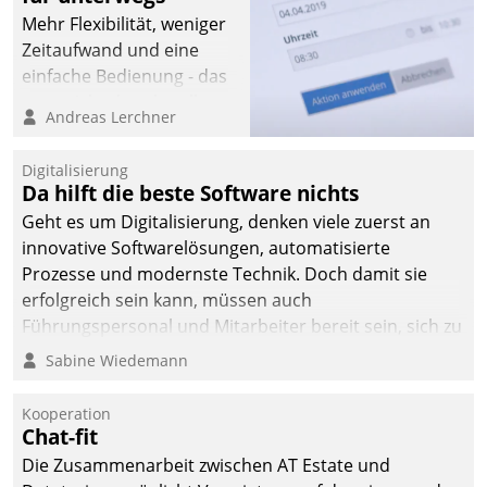
Mehr Flexibilität, weniger
Zeitaufwand und eine
einfache Bedienung - das
verspricht das aktuelle
Andreas Lerchner
Cockpit für mobile
Mitarbeiter von
Digitalisierung
Datatrain. Die meravis
Da hilft die beste Software nichts
Wohnungsbau- und
Geht es um Digitalisierung, denken viele zuerst an
Immobilien GmbH hat
innovative Softwarelösungen, automatisierte
sich dabei für den Betrieb
Prozesse und modernste Technik. Doch damit sie
der Lösung über die SAP
erfolgreich sein kann, müssen auch
Cloud Platform
Führungspersonal und Mitarbeiter bereit sein, sich zu
entschieden - als erstes
verändern und anzupassen, sonst werden sie an ihr
Sabine Wiedemann
Unternehmen am
scheitern.
Wohnungsmarkt.
Kooperation
Chat-fit
Die Zusammenarbeit zwischen AT Estate und