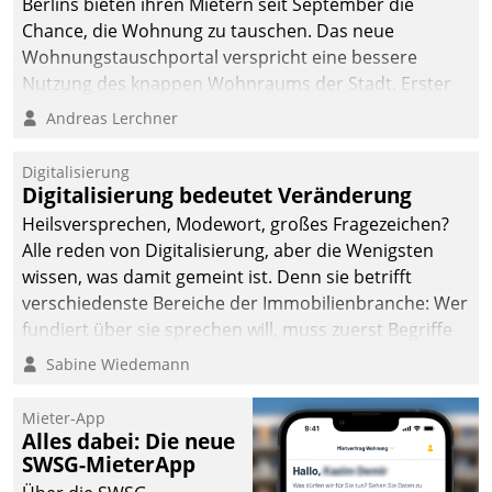
Berlins bieten ihren Mietern seit September die
Chance, die Wohnung zu tauschen. Das neue
Wohnungstauschportal verspricht eine bessere
Nutzung des knappen Wohnraums der Stadt. Erster
Anwendungsfall für Datatrains Lösung API-Hub mit
Andreas Lerchner
Schnittstellen zu den ERP-Systemen der
Unternehmen.
Digitalisierung
Digitalisierung bedeutet Veränderung
Heilsversprechen, Modewort, großes Fragezeichen?
Alle reden von Digitalisierung, aber die Wenigsten
wissen, was damit gemeint ist. Denn sie betrifft
verschiedenste Bereiche der Immobilienbranche: Wer
fundiert über sie sprechen will, muss zuerst Begriffe
klären. Ein Aspekt ist die betriebliche Optimierung:
Sabine Wiedemann
Moderne Softwarelösungen ermöglichen große
Einsparungen durch optimierte und automatisierte
Mieter-App
Prozesse. Doch man darf nicht zu viel erwarten: Allein
Alles dabei: Die neue
SWSG-MieterApp
mit der Einführung einer neuen Software ist es nicht
getan. Die Digitalisierung erfordert von Unternehmen