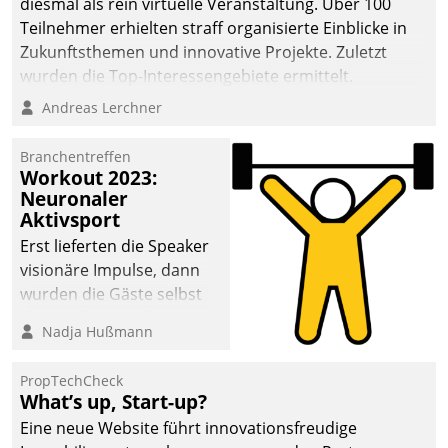
diesmal als rein virtuelle Veranstaltung. Über 100
Teilnehmer erhielten straff organisierte Einblicke in
Zukunftsthemen und innovative Projekte. Zuletzt
wurden die Top-Interessengebiete ermittelt.
Andreas Lerchner
Branchentreffen
Workout 2023:
Neuronaler
Aktivsport
Erst lieferten die Speaker
visionäre Impulse, dann
wurden die Gäste selbst
aktiv und sammelten
Nadja Hußmann
methodisch
Vernetzungsideen fürs
PropTechCheck
Quartier. Dazwischen
What’s up, Start-up?
zeigte Datatrain, was es
Eine neue Website führt innovationsfreudige
Neues zu bieten hat.