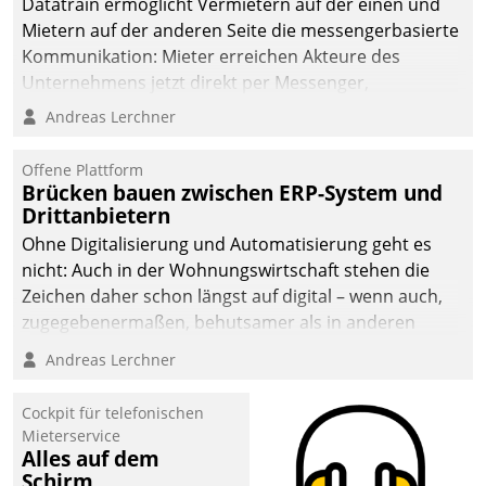
Datatrain ermöglicht Vermietern auf der einen und
Mietern auf der anderen Seite die messengerbasierte
Kommunikation: Mieter erreichen Akteure des
Unternehmens jetzt direkt per Messenger,
Mitarbeiter oder Dienstleister empfangen oder
Andreas Lerchner
versenden die Nachrichten via Cockpit.
Offene Plattform
Brücken bauen zwischen ERP-System und
Drittanbietern
Ohne Digitalisierung und Automatisierung geht es
nicht: Auch in der Wohnungswirtschaft stehen die
Zeichen daher schon längst auf digital – wenn auch,
zugegebenermaßen, behutsamer als in anderen
Branchen.
Andreas Lerchner
Cockpit für telefonischen
Mieterservice
Alles auf dem
Schirm