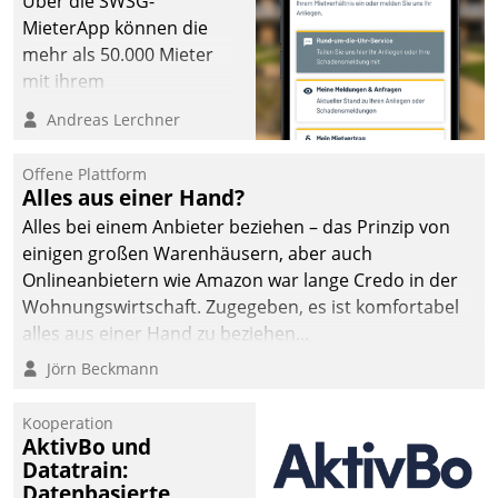
Über die SWSG-
die Bereitschaft, sich zu überprüfen, zu hinterfragen
MieterApp können die
und zu verändern.
mehr als 50.000 Mieter
mit ihrem
Wohnungsunternehmen
Andreas Lerchner
kommunizieren, auf dem
Laufenden bleiben, Daten
Offene Plattform
einsehen und ändern
Alles aus einer Hand?
oder
Alles bei einem Anbieter beziehen – das Prinzip von
Schadensmeldungen
einigen großen Warenhäusern, aber auch
abgeben – rund um die
Onlineanbietern wie Amazon war lange Credo in der
Uhr.
Wohnungswirtschaft. Zugegeben, es ist komfortabel
alles aus einer Hand zu beziehen...
Jörn Beckmann
Kooperation
AktivBo und
Datatrain:
Datenbasierte