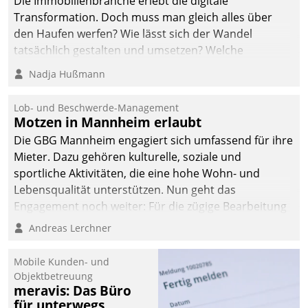
Die Immobilienbranche erlebt die digitale
Transformation. Doch muss man gleich alles über
den Haufen werfen? Wie lässt sich der Wandel
tatsächlich gestalten und umsetzen? Welche
Argumente zählen wirklich?
Nadja Hußmann
Lob- und Beschwerde-Management
Motzen in Mannheim erlaubt
Die GBG Mannheim engagiert sich umfassend für ihre
Mieter. Dazu gehören kulturelle, soziale und
sportliche Aktivitäten, die eine hohe Wohn- und
Lebensqualität unterstützen. Nun geht das
Engagement noch weiter: Für die zügige Bearbeitung
von Beschwerden – oder Lob – richtet das
Andreas Lerchner
Unternehmen mit Datatrains Applikation fürs Lob-
und Beschwerde-Management einen eigenen Kanal
Mobile Kunden- und
ein.
Objektbetreuung
meravis: Das Büro
für unterwegs