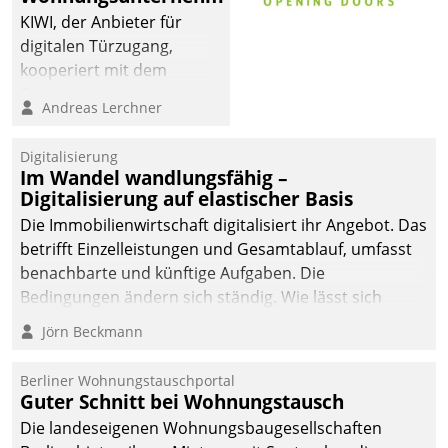
KIWI, der Anbieter für
digitalen Türzugang,
kooperiert mit dem
Beratungs- und
Andreas Lerchner
Softwareentwicklungshaus
Datatrain.
Digitalisierung
Im Wandel wandlungsfähig –
Digitalisierung auf elastischer Basis
Die Immobilienwirtschaft digitalisiert ihr Angebot. Das
betrifft Einzelleistungen und Gesamtablauf, umfasst
benachbarte und künftige Aufgaben. Die
Bedingungen ändern sich ständig. Wie lässt sich
technisch die Kontrolle wahren und zugleich Freiraum
Jörn Beckmann
fürs Wachsen öffnen?
Berliner Wohnungstauschportal
Guter Schnitt bei Wohnungstausch
Die landeseigenen Wohnungsbaugesellschaften