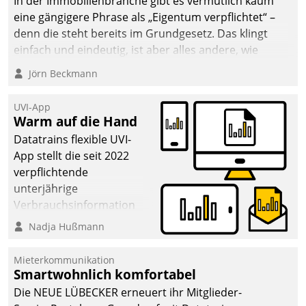
In der Immobilienbranche gibt es vermutlich kaum
eine gängigere Phrase als „Eigentum verpflichtet“ –
denn die steht bereits im Grundgesetz. Das klingt
einfach und eindeutig, ist aber alles andere, wie
Branchenbeschäftigte wissen. Denn mit der
Jörn Beckmann
Verantwortung folgen Verpflichtungen.
UVI-App
Warm auf die Hand
Datatrains flexible UVI-
App stellt die seit 2022
verpflichtende
unterjährige
Verbrauchsinformation
schnell, zuverlässig und
Nadja Hußmann
leicht bekömmlich bereit:
Die monatlichen
Mieterkommunikation
Mitteilungen zum
Smartwohnlich komfortabel
Heizungs- und
Die NEUE LÜBECKER erneuert ihr Mitglieder-
Wasserverbrauch gehen