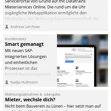
ServicePortal von Grund auf mit Datatrains
automatisiert, vollständig
Mieterservices Online. Die rund um die Uhr
und auf Wunsch über
zugängliche Webapplikation ermöglicht den
mehrere zuvor
Mitgliedern der Wohnungs­bau­genossenschaft die
festgelegte
Kontaktaufnahme per Smartphone, Tablet oder PC.
Andreas Lerchner
Kommunikationswege bei
den Empfängern ein.
Kundenstory
Smart gemanagt
Mit neuen SAP-
integrierten Lösungen
und einheitlichen
Prozessen ist das
Immobilienmanagement
der Bayerischen
Nadja Hußmann
Versorgungskammer im
Ressort Kapitalanlage für
Wohnungsabnahme & -übergabe
künftige Aufgaben und
Mieter, wechsle dich?
Herausforderungen
Nicht beim Bauverein zu Lünen – hier setzt man auf
gerüstet.