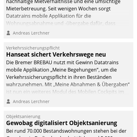
nachhaltige Mietverhältnisse und eine umsichtige
Mieterbetreuung. Seit wenigen Wochen sorgt
Datatrains mobile Applikation für die
Wohnungsabnahme und -übergabe dafür, dass
Mieter wohlgeordnet kommen und, so es sein muss,
Andreas Lerchner
gehen können.
Verkehrssicherungspflicht
Hanseat sichert Verkehrswege neu
Die Bremer BREBAU nutzt mit Gewinn Datatrains
mobile Applikation „Meine Begehungen“, um die
Verkehrssicherungspflicht in ihren Beständen
wahrzunehmen. Mit „Meine Abnahmen & Übergaben“
ist nun ein weiteres Modul des Mobilen Cockpits im
Einsatz.
Andreas Lerchner
Objektsanierung
Gewobag digitalisiert Objektsanierung
Bei rund 70.000 Bestandswohnungen stehen bei der