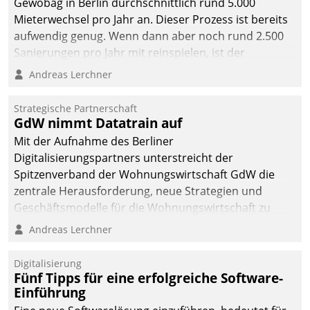
Gewobag in Berlin durchschnittlich rund 5.000
Mieterwechsel pro Jahr an. Dieser Prozess ist bereits
aufwendig genug. Wenn dann aber noch rund 2.500
Sanierungen pro Jahr mit reinspielen, ist der
Betreuungs- und Organisationsaufwand immens. Im
Andreas Lerchner
Rahmen ihrer Digitalisierungsstrategie hat das
kommunale Wohnungsbauunternehmen daher
Strategische Partnerschaft
gemeinsam mit der Berliner Datatrain GmbH den
GdW nimmt Datatrain auf
Teilprozess der Objektsanierung digitalisiert.
Mit der Aufnahme des Berliner
Digitalisierungspartners unterstreicht der
Spitzenverband der Wohnungswirtschaft GdW die
zentrale Herausforderung, neue Strategien und
Geschäftsmodelle für die Wohnungswirtschaft zu
entwickeln.
Andreas Lerchner
Digitalisierung
Fünf Tipps für eine erfolgreiche Software-
Einführung