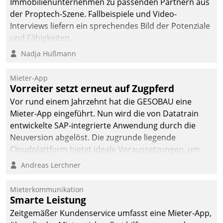
Immobilienunternehmen zu passenden Partnern aus
der Proptech-Szene. Fallbeispiele und Video-
Interviews liefern ein sprechendes Bild der Potenziale
und Fähigkeiten.
Nadja Hußmann
Mieter-App
Vorreiter setzt erneut auf Zugpferd
Vor rund einem Jahrzehnt hat die GESOBAU eine
Mieter-App eingeführt. Nun wird die von Datatrain
entwickelte SAP-integrierte Anwendung durch die
Neuversion abgelöst. Die zugrunde liegende
Cloudplattform bietet ideale Voraussetzungen, um
die Funktionalität der App zu erweitern und weitere
Andreas Lerchner
innovative Apps, auch von Drittanbietern, in SAP zu
integrieren.
Mieterkommunikation
Smarte Leistung
Zeitgemäßer Kundenservice umfasst eine Mieter-App,