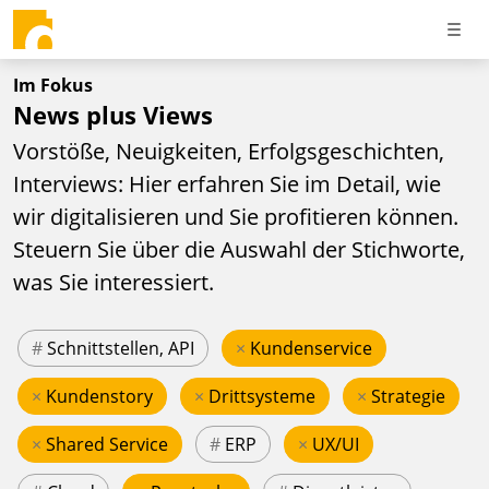
Im Fokus
News plus Views
Vorstöße, Neuigkeiten, Erfolgsgeschichten,
Interviews: Hier erfahren Sie im Detail, wie
wir digitalisieren und Sie profitieren können.
Steuern Sie über die Auswahl der Stichworte,
was Sie interessiert.
#
Schnittstellen, API
×
Kundenservice
×
Kundenstory
×
Drittsysteme
×
Strategie
×
Shared Service
#
ERP
×
UX/UI