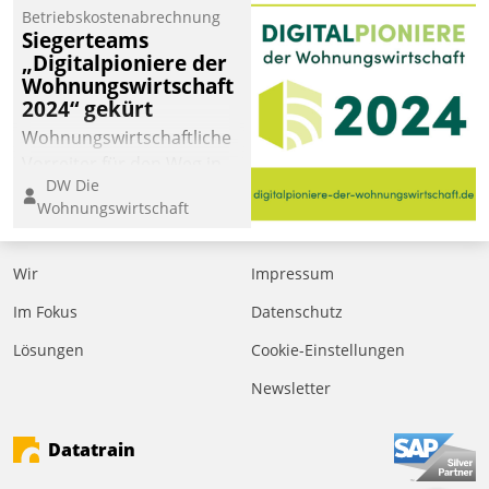
Betriebskostenabrechnung
Siegerteams
„Digitalpioniere der
Wohnungswirtschaft
2024“ gekürt
Wohnungswirtschaftliche
Vorreiter für den Weg in
DW Die
eine digitale Zukunft zu
Wohnungswirtschaft
finden, ist das Ziel des
Awards „Digitalpioniere
der
Wir
Impressum
Wohnungswirtschaft“.
Im Fokus
Datenschutz
Bewerben können sich
dafür ein Team
Lösungen
Cookie-Einstellungen
bestehend aus
Newsletter
Wohnungsunternehmen
und PropTech.
Datatrain