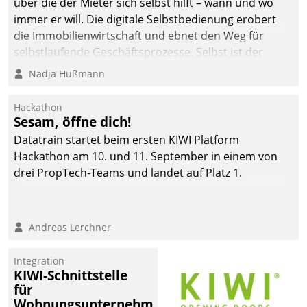
über die der Mieter sich selbst hilft – wann und wo
immer er will. Die digitale Selbstbedienung erobert
die Immobilienwirtschaft und ebnet den Weg für
selbstlaufende Geschäftsprozesse. Selbst ist der
Kunde und smart der Serviceanbieter.
Nadja Hußmann
Hackathon
Sesam, öffne dich!
Datatrain startet beim ersten KIWI Platform
Hackathon am 10. und 11. September in einem von
drei PropTech-Teams und landet auf Platz 1.
Andreas Lerchner
Integration
KIWI-Schnittstelle
für
Wohnungsunternehmen