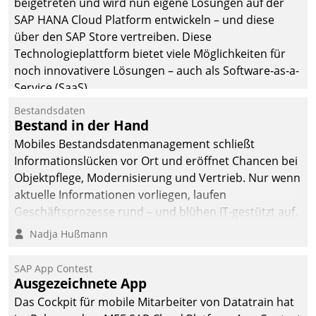
beigetreten und wird nun eigene Lösungen auf der
man auf
SAP HANA Cloud Platform entwickeln – und diese
Cloudtechnologie,
über den SAP Store vertreiben. Diese
bewährte und Startup-
Technologieplattform bietet viele Möglichkeiten für
Partner sowie erstmals
noch innovativere Lösungen – auch als Software-as-a-
agile Projektmethoden.
Service (SaaS).
Bestandsdaten
Bestand in der Hand
Mobiles Bestandsdatenmanagement schließt
Informationslücken vor Ort und eröffnet Chancen bei
Objektpflege, Modernisierung und Vertrieb. Nur wenn
aktuelle Informationen vorliegen, laufen
Geschäftsprozesse rund – und blühen IT-gestützt auf.
Nadja Hußmann
SAP App Contest
Ausgezeichnete App
Das Cockpit für mobile Mitarbeiter von Datatrain hat