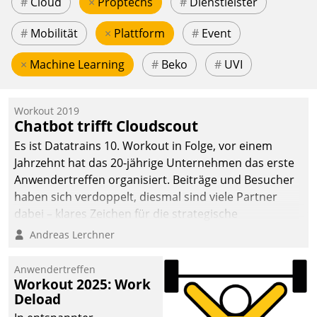
#
Cloud
×
Proptechs
#
Dienstleister
#
Mobilität
×
Plattform
#
Event
×
Machine Learning
#
Beko
#
UVI
Workout 2019
Chatbot trifft Cloudscout
Es ist Datatrains 10. Workout in Folge, vor einem
Jahrzehnt hat das 20-jährige Unternehmen das erste
Anwendertreffen organisiert. Beiträge und Besucher
haben sich verdoppelt, diesmal sind viele Partner
dabei – klares Zeichen für die strategische
Fokussierung auf den Kunden.
Andreas Lerchner
Anwendertreffen
Workout 2025: Work
Deload