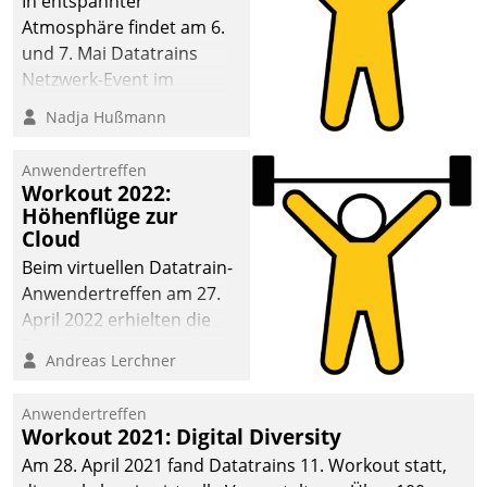
In entspannter
Atmosphäre findet am 6.
und 7. Mai Datatrains
Netzwerk-Event im
Kunden- und Partnerkreis
Nadja Hußmann
statt. Zentrale Frage: Wie
lassen sich
Anwendertreffen
Mammutprojekte
Workout 2022:
meistern und Workloads
Höhenflüge zur
Cloud
wuppen – bei zunehmend
anspruchsvollen
Beim virtuellen Datatrain-
Aufgaben und
Anwendertreffen am 27.
abnehmendem
April 2022 erhielten die
Nachwuchs?
Teilnehmerinnen und
Andreas Lerchner
Teilnehmer kurzweilige
Einblicke in innovative
Anwendertreffen
Cloud-Strategien und -
Workout 2021: Digital Diversity
Lösungen mit hohem
Am 28. April 2021 fand Datatrains 11. Workout statt,
Zukunftspotenzial.