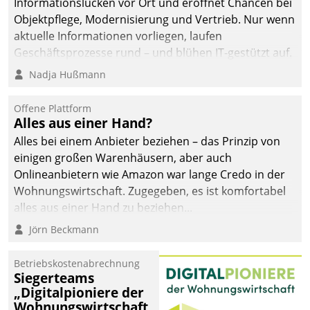
Informationslücken vor Ort und eröffnet Chancen bei
Objektpflege, Modernisierung und Vertrieb. Nur wenn
aktuelle Informationen vorliegen, laufen
Geschäftsprozesse rund – und blühen IT-gestützt auf.
Nadja Hußmann
Offene Plattform
Alles aus einer Hand?
Alles bei einem Anbieter beziehen – das Prinzip von
einigen großen Warenhäusern, aber auch
Onlineanbietern wie Amazon war lange Credo in der
Wohnungswirtschaft. Zugegeben, es ist komfortabel
alles aus einer Hand zu beziehen...
Jörn Beckmann
Betriebskostenabrechnung
Siegerteams
„Digitalpioniere der
Wohnungswirtschaft