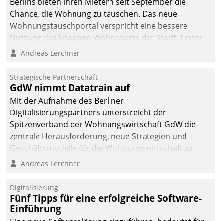
Berlins bieten ihren Mietern seit September die
Chance, die Wohnung zu tauschen. Das neue
Wohnungstauschportal verspricht eine bessere
Nutzung des knappen Wohnraums der Stadt. Erster
Anwendungsfall für Datatrains Lösung API-Hub mit
Andreas Lerchner
Schnittstellen zu den ERP-Systemen der
Unternehmen.
Strategische Partnerschaft
GdW nimmt Datatrain auf
Mit der Aufnahme des Berliner
Digitalisierungspartners unterstreicht der
Spitzenverband der Wohnungswirtschaft GdW die
zentrale Herausforderung, neue Strategien und
Geschäftsmodelle für die Wohnungswirtschaft zu
entwickeln.
Andreas Lerchner
Digitalisierung
Fünf Tipps für eine erfolgreiche Software-
Einführung