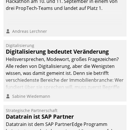
Hackathon am 10. und 11. September in einem von
drei PropTech-Teams und landet auf Platz 1.
Andreas Lerchner
Digitalisierung
Digitalisierung bedeutet Veränderung
Heilsversprechen, Modewort, großes Fragezeichen?
Alle reden von Digitalisierung, aber die Wenigsten
wissen, was damit gemeint ist. Denn sie betrifft
verschiedenste Bereiche der Immobilienbranche: Wer
fundiert über sie sprechen will, muss zuerst Begriffe
klären. Ein Aspekt ist die betriebliche Optimierung:
Sabine Wiedemann
Moderne Softwarelösungen ermöglichen große
Einsparungen durch optimierte und automatisierte
Strategische Partnerschaft
Prozesse. Doch man darf nicht zu viel erwarten: Allein
Datatrain ist SAP Partner
mit der Einführung einer neuen Software ist es nicht
Datatrain ist dem SAP PartnerEdge Programm
getan. Die Digitalisierung erfordert von Unternehmen