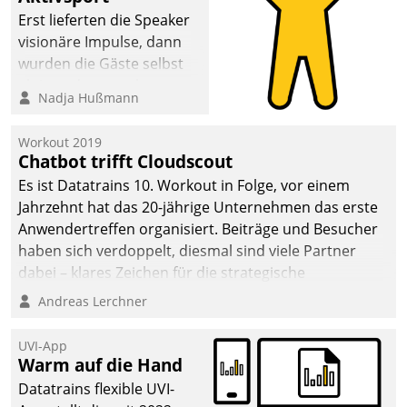
Erst lieferten die Speaker
visionäre Impulse, dann
wurden die Gäste selbst
aktiv und sammelten
Nadja Hußmann
methodisch
Vernetzungsideen fürs
Workout 2019
Quartier. Dazwischen
Chatbot trifft Cloudscout
zeigte Datatrain, was es
Es ist Datatrains 10. Workout in Folge, vor einem
Neues zu bieten hat.
Jahrzehnt hat das 20-jährige Unternehmen das erste
Anwendertreffen organisiert. Beiträge und Besucher
haben sich verdoppelt, diesmal sind viele Partner
dabei – klares Zeichen für die strategische
Fokussierung auf den Kunden.
Andreas Lerchner
UVI-App
Warm auf die Hand
Datatrains flexible UVI-