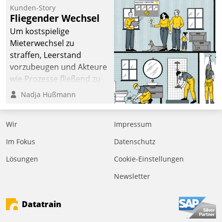
kommunale Wohnungsbauunternehmen daher
Kunden-Story
gemeinsam mit der Berliner Datatrain GmbH den
Fliegender Wechsel
Teilprozess der Objektsanierung digitalisiert.
Um kostspielige
Mieterwechsel zu
straffen, Leerstand
vorzubeugen und Akteure
wie Prozesse fließend zu
vernetzen, nutzt die
Nadja Hußmann
Berliner Gewobag seit
Jahresbeginn eine
Wir
Impressum
Überblick, Einsicht und
Eingriff bietende Lösung.
Im Fokus
Datenschutz
Zur Entwicklung setzte
Lösungen
Cookie-Einstellungen
man auf
Cloudtechnologie,
Newsletter
bewährte und Startup-
Partner sowie erstmals
Datatrain
agile Projektmethoden.