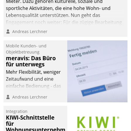
Mieter. Dazu gehören kulturelle, soziale und
sportliche Aktivitäten, die eine hohe Wohn- und
Lebensqualität unterstützen. Nun geht das
Engagement noch weiter: Für die zügige Bearbeitung
von Beschwerden – oder Lob – richtet das
Andreas Lerchner
Unternehmen mit Datatrains Applikation fürs Lob-
und Beschwerde-Management einen eigenen Kanal
Mobile Kunden- und
ein.
Objektbetreuung
meravis: Das Büro
für unterwegs
Mehr Flexibilität, weniger
Zeitaufwand und eine
einfache Bedienung - das
verspricht das aktuelle
Andreas Lerchner
Cockpit für mobile
Mitarbeiter von
Integration
Datatrain. Die meravis
KIWI-Schnittstelle
Wohnungsbau- und
für
Immobilien GmbH hat
Wohnungsunternehmen