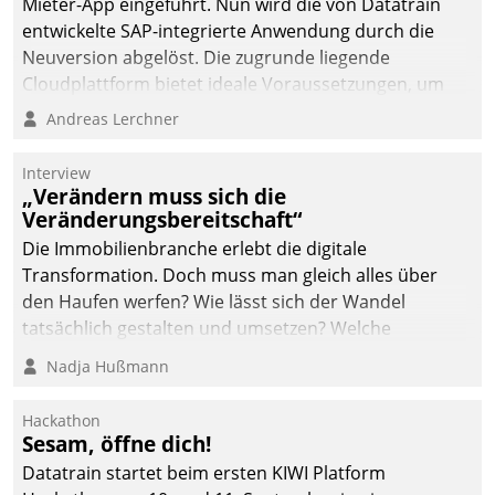
Mieter-App eingeführt. Nun wird die von Datatrain
entwickelte SAP-integrierte Anwendung durch die
Neuversion abgelöst. Die zugrunde liegende
Cloudplattform bietet ideale Voraussetzungen, um
die Funktionalität der App zu erweitern und weitere
Andreas Lerchner
innovative Apps, auch von Drittanbietern, in SAP zu
integrieren.
Interview
„Verändern muss sich die
Veränderungsbereitschaft“
Die Immobilienbranche erlebt die digitale
Transformation. Doch muss man gleich alles über
den Haufen werfen? Wie lässt sich der Wandel
tatsächlich gestalten und umsetzen? Welche
Argumente zählen wirklich?
Nadja Hußmann
Hackathon
Sesam, öffne dich!
Datatrain startet beim ersten KIWI Platform