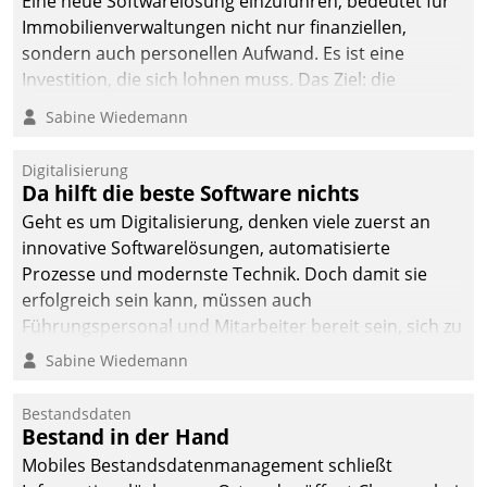
Eine neue Softwarelösung einzuführen, bedeutet für
Immobilienverwaltungen nicht nur finanziellen,
sondern auch personellen Aufwand. Es ist eine
Investition, die sich lohnen muss. Das Ziel: die
nachhaltige Optimierung der Geschäftsabläufe. Damit
Sabine Wiedemann
dieses Ziel erreicht wird, sollten einige Grundregeln
befolgt werden.
Digitalisierung
Da hilft die beste Software nichts
Geht es um Digitalisierung, denken viele zuerst an
innovative Softwarelösungen, automatisierte
Prozesse und modernste Technik. Doch damit sie
erfolgreich sein kann, müssen auch
Führungspersonal und Mitarbeiter bereit sein, sich zu
verändern und anzupassen, sonst werden sie an ihr
Sabine Wiedemann
scheitern.
Bestandsdaten
Bestand in der Hand
Mobiles Bestandsdatenmanagement schließt