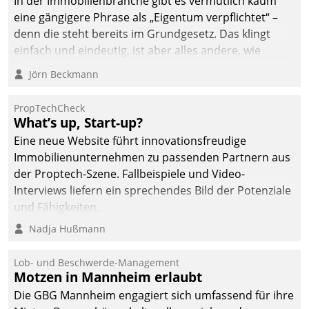
In der Immobilienbranche gibt es vermutlich kaum
von AktivBo und
eine gängigere Phrase als „Eigentum verpflichtet“ –
Datatrain ermöglicht
denn die steht bereits im Grundgesetz. Das klingt
automatisiert ausgelöste,
einfach und eindeutig, ist aber alles andere, wie
zielgerichtete
Branchenbeschäftigte wissen. Denn mit der
Mieterbefragungen – eine
Jörn Beckmann
Verantwortung folgen Verpflichtungen.
starke Grundlage für
intelligente,
PropTechCheck
datengestützte
What’s up, Start-up?
Entscheidungen.
Eine neue Website führt innovationsfreudige
Immobilienunternehmen zu passenden Partnern aus
der Proptech-Szene. Fallbeispiele und Video-
Interviews liefern ein sprechendes Bild der Potenziale
und Fähigkeiten.
Nadja Hußmann
Lob- und Beschwerde-Management
Motzen in Mannheim erlaubt
Die GBG Mannheim engagiert sich umfassend für ihre