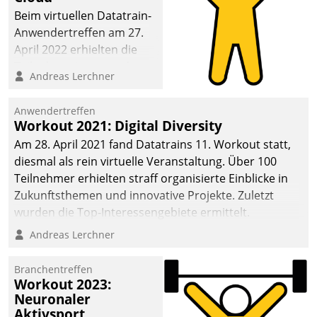
anspruchsvollen
Beim virtuellen Datatrain-
Aufgaben und
Anwendertreffen am 27.
abnehmendem
April 2022 erhielten die
Nachwuchs?
Teilnehmerinnen und
Andreas Lerchner
Teilnehmer kurzweilige
Einblicke in innovative
Anwendertreffen
Cloud-Strategien und -
Workout 2021: Digital Diversity
Lösungen mit hohem
Am 28. April 2021 fand Datatrains 11. Workout statt,
Zukunftspotenzial.
diesmal als rein virtuelle Veranstaltung. Über 100
Teilnehmer erhielten straff organisierte Einblicke in
Zukunftsthemen und innovative Projekte. Zuletzt
wurden die Top-Interessengebiete ermittelt.
Andreas Lerchner
Branchentreffen
Workout 2023:
Neuronaler
Aktivsport