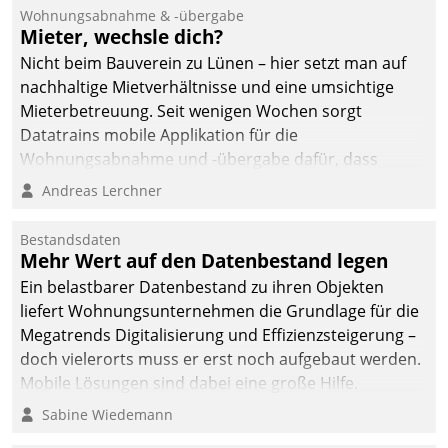
Ressort Kapitalanlage für
Wohnungsabnahme & -übergabe
künftige Aufgaben und
Mieter, wechsle dich?
Herausforderungen
Nicht beim Bauverein zu Lünen – hier setzt man auf
gerüstet.
nachhaltige Mietverhältnisse und eine umsichtige
Mieterbetreuung. Seit wenigen Wochen sorgt
Datatrains mobile Applikation für die
Wohnungsabnahme und -übergabe dafür, dass
Mieter wohlgeordnet kommen und, so es sein muss,
Andreas Lerchner
gehen können.
Bestandsdaten
Mehr Wert auf den Datenbestand legen
Ein belastbarer Datenbestand zu ihren Objekten
liefert Wohnungsunternehmen die Grundlage für die
Megatrends Digitalisierung und Effizienzsteigerung –
doch vielerorts muss er erst noch aufgebaut werden.
Mobile Lösungen sind dabei eine große Hilfe.
Sabine Wiedemann