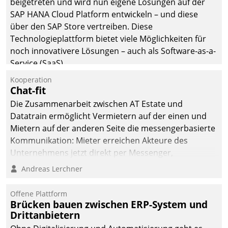
beigetreten und wird nun eigene Lösungen auf der
die Bereitschaft, sich zu überprüfen, zu hinterfragen
SAP HANA Cloud Platform entwickeln – und diese
und zu verändern.
über den SAP Store vertreiben. Diese
Technologieplattform bietet viele Möglichkeiten für
noch innovativere Lösungen – auch als Software-as-a-
Service (SaaS).
Kooperation
Chat-fit
Die Zusammenarbeit zwischen AT Estate und
Datatrain ermöglicht Vermietern auf der einen und
Mietern auf der anderen Seite die messengerbasierte
Kommunikation: Mieter erreichen Akteure des
Unternehmens jetzt direkt per Messenger,
Mitarbeiter oder Dienstleister empfangen oder
Andreas Lerchner
versenden die Nachrichten via Cockpit.
Offene Plattform
Brücken bauen zwischen ERP-System und
Drittanbietern