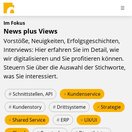
Im Fokus
News plus Views
Vorstöße, Neuigkeiten, Erfolgsgeschichten,
Interviews: Hier erfahren Sie im Detail, wie
wir digitalisieren und Sie profitieren können.
Steuern Sie über die Auswahl der Stichworte,
was Sie interessiert.
#
Schnittstellen, API
×
Kundenservice
#
Kundenstory
#
Drittsysteme
×
Strategie
×
Shared Service
#
ERP
×
UX/UI