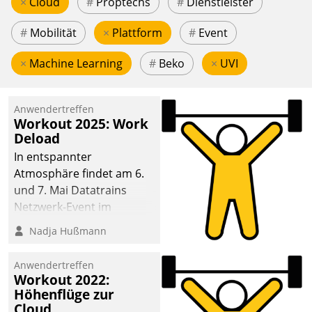
×
Cloud
#
Proptechs
#
Dienstleister
#
Mobilität
×
Plattform
#
Event
×
Machine Learning
#
Beko
×
UVI
Anwendertreffen
Workout 2025: Work
Deload
In entspannter
Atmosphäre findet am 6.
und 7. Mai Datatrains
Netzwerk-Event im
Kunden- und Partnerkreis
Nadja Hußmann
statt. Zentrale Frage: Wie
lassen sich
Anwendertreffen
Mammutprojekte
Workout 2022:
meistern und Workloads
Höhenflüge zur
Cloud
wuppen – bei zunehmend