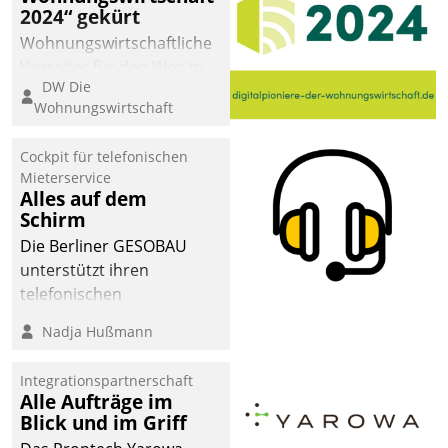
2024“ gekürt
Wohnungswirtschaftliche
Vorreiter für den Weg in
DW Die
eine digitale Zukunft zu
Wohnungswirtschaft
finden, ist das Ziel des
Awards „Digitalpioniere
Cockpit für telefonischen
der
Mieterservice
Wohnungswirtschaft“.
Alles auf dem
Bewerben können sich
Schirm
dafür ein Team
Die Berliner GESOBAU
bestehend aus
unterstützt ihren
Wohnungsunternehmen
telefonischen
und PropTech.
Mieterservice mit einem
Nadja Hußmann
digitalen Cockpit, das
situationsbezogen
Integrationspartnerschaft
passende Fragen und
Alle Aufträge im
Schlagworte auswirft.
Blick und im Griff
Eine intuitive