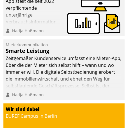
App stellt die seit 2022
verpflichtende
unterjährige
Verbrauchsinformation
schnell, zuverlässig und
Nadja Hußmann
leicht bekömmlich bereit:
Die monatlichen
Mieterkommunikation
Mitteilungen zum
Smarte Leistung
Heizungs- und
Zeitgemäßer Kundenservice umfasst eine Mieter-App,
Wasserverbrauch gehen
über die der Mieter sich selbst hilft – wann und wo
automatisiert, vollständig
immer er will. Die digitale Selbstbedienung erobert
und auf Wunsch über
die Immobilienwirtschaft und ebnet den Weg für
mehrere zuvor
selbstlaufende Geschäftsprozesse. Selbst ist der
festgelegte
Kunde und smart der Serviceanbieter.
Nadja Hußmann
Kommunikationswege bei
den Empfängern ein.
Wir sind dabei
EUREF Campus in Berlin