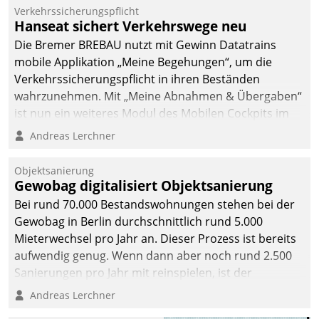
Verkehrssicherungspflicht
Hanseat sichert Verkehrswege neu
Die Bremer BREBAU nutzt mit Gewinn Datatrains
mobile Applikation „Meine Begehungen“, um die
Verkehrssicherungspflicht in ihren Beständen
wahrzunehmen. Mit „Meine Abnahmen & Übergaben“
ist nun ein weiteres Modul des Mobilen Cockpits im
Einsatz.
Andreas Lerchner
Objektsanierung
Gewobag digitalisiert Objektsanierung
Bei rund 70.000 Bestandswohnungen stehen bei der
Gewobag in Berlin durchschnittlich rund 5.000
Mieterwechsel pro Jahr an. Dieser Prozess ist bereits
aufwendig genug. Wenn dann aber noch rund 2.500
Sanierungen pro Jahr mit reinspielen, ist der
Betreuungs- und Organisationsaufwand immens. Im
Andreas Lerchner
Rahmen ihrer Digitalisierungsstrategie hat das