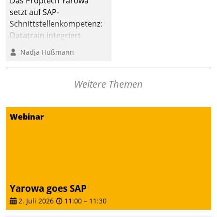
Das Proptech Yarowa
Dialogführung ermöglicht
setzt auf SAP-
dem externen
Schnittstellenkompetenz:
Serviceteam, Anrufe von
Datatrain integriert
Mietenden zügiger und
Yarowas Portal zur
Nadja Hußmann
effizienter zu bearbeiten.
Vergabe und Verwaltung
von Aufträgen der
operativen
Weitere Themen
Instandhaltung in die
SAP-Systemlandschaft
Webinar
deutscher
Wohnungsunternehmen
– und beschleunigt damit
den Weg vom
Mieteranliegen zum
Dienstleisterauftrag.
Yarowa goes SAP
2. Juli 2026
11:00
–
11:30