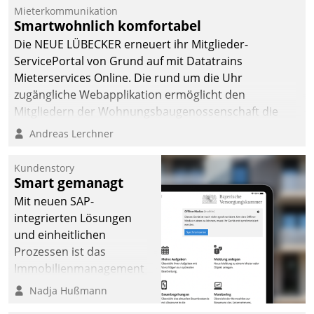
Mieterkommunikation
Smartwohnlich komfortabel
Die NEUE LÜBECKER erneuert ihr Mitglieder-
ServicePortal von Grund auf mit Datatrains
Mieterservices Online. Die rund um die Uhr
zugängliche Webapplikation ermöglicht den
Mitgliedern der Wohnungs­bau­genossenschaft die
Kontaktaufnahme per Smartphone, Tablet oder PC.
Andreas Lerchner
Kundenstory
Smart gemanagt
Mit neuen SAP-
integrierten Lösungen
und einheitlichen
Prozessen ist das
Immobilienmanagement
der Bayerischen
Nadja Hußmann
Versorgungskammer im