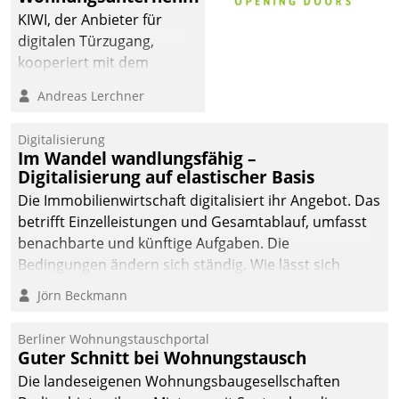
sich dabei für den Betrieb
KIWI, der Anbieter für
der Lösung über die SAP
digitalen Türzugang,
Cloud Platform
kooperiert mit dem
entschieden - als erstes
Beratungs- und
Andreas Lerchner
Unternehmen am
Softwareentwicklungshaus
Wohnungsmarkt.
Datatrain.
Digitalisierung
Im Wandel wandlungsfähig –
Digitalisierung auf elastischer Basis
Die Immobilienwirtschaft digitalisiert ihr Angebot. Das
betrifft Einzelleistungen und Gesamtablauf, umfasst
benachbarte und künftige Aufgaben. Die
Bedingungen ändern sich ständig. Wie lässt sich
technisch die Kontrolle wahren und zugleich Freiraum
Jörn Beckmann
fürs Wachsen öffnen?
Berliner Wohnungstauschportal
Guter Schnitt bei Wohnungstausch
Die landeseigenen Wohnungsbaugesellschaften