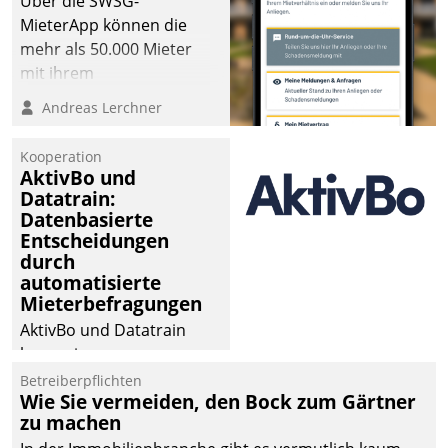
Über die SWSG-
MieterApp können die
mehr als 50.000 Mieter
mit ihrem
Wohnungsunternehmen
Andreas Lerchner
kommunizieren, auf dem
Laufenden bleiben, Daten
Kooperation
einsehen und ändern
AktivBo und
oder
Datatrain:
Datenbasierte
Schadensmeldungen
Entscheidungen
abgeben – rund um die
durch
Uhr.
automatisierte
Mieterbefragungen
AktivBo und Datatrain
kooperieren –
Immobilienunternehmen
Betreiberpflichten
Wie Sie vermeiden, den Bock zum Gärtner
profitieren: Die nahtlose
zu machen
Integration der Lösungen