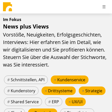
Im Fokus
News plus Views
Vorstöße, Neuigkeiten, Erfolgsgeschichten,
Interviews: Hier erfahren Sie im Detail, wie
wir digitalisieren und Sie profitieren können.
Steuern Sie über die Auswahl der Stichworte,
was Sie interessiert.
#
Schnittstellen, API
×
Kundenservice
#
Kundenstory
×
Drittsysteme
×
Strategie
#
Shared Service
#
ERP
×
UX/UI