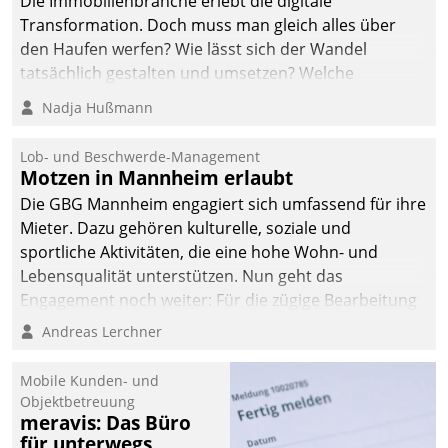
Die Immobilienbranche erlebt die digitale
Transformation. Doch muss man gleich alles über
den Haufen werfen? Wie lässt sich der Wandel
tatsächlich gestalten und umsetzen? Welche
Argumente zählen wirklich?
Nadja Hußmann
Lob- und Beschwerde-Management
Motzen in Mannheim erlaubt
Die GBG Mannheim engagiert sich umfassend für ihre
Mieter. Dazu gehören kulturelle, soziale und
sportliche Aktivitäten, die eine hohe Wohn- und
Lebensqualität unterstützen. Nun geht das
Engagement noch weiter: Für die zügige Bearbeitung
von Beschwerden – oder Lob – richtet das
Andreas Lerchner
Unternehmen mit Datatrains Applikation fürs Lob-
und Beschwerde-Management einen eigenen Kanal
Mobile Kunden- und
ein.
Objektbetreuung
meravis: Das Büro
für unterwegs