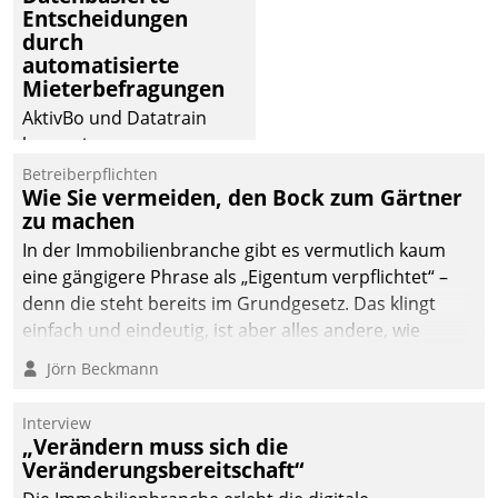
Entscheidungen
abgeben – rund um die
durch
Uhr.
automatisierte
Mieterbefragungen
AktivBo und Datatrain
kooperieren –
Immobilienunternehmen
Betreiberpflichten
Wie Sie vermeiden, den Bock zum Gärtner
profitieren: Die nahtlose
zu machen
Integration der Lösungen
In der Immobilienbranche gibt es vermutlich kaum
von AktivBo und
eine gängigere Phrase als „Eigentum verpflichtet“ –
Datatrain ermöglicht
denn die steht bereits im Grundgesetz. Das klingt
automatisiert ausgelöste,
einfach und eindeutig, ist aber alles andere, wie
zielgerichtete
Branchenbeschäftigte wissen. Denn mit der
Mieterbefragungen – eine
Jörn Beckmann
Verantwortung folgen Verpflichtungen.
starke Grundlage für
intelligente,
Interview
datengestützte
„Verändern muss sich die
Entscheidungen.
Veränderungsbereitschaft“