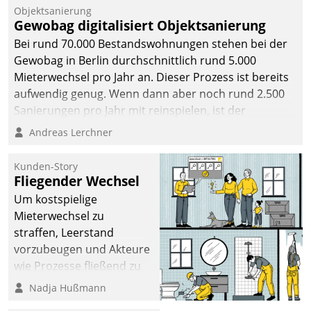
Objektsanierung
Gewobag digitalisiert Objektsanierung
Bei rund 70.000 Bestandswohnungen stehen bei der
Gewobag in Berlin durchschnittlich rund 5.000
Mieterwechsel pro Jahr an. Dieser Prozess ist bereits
aufwendig genug. Wenn dann aber noch rund 2.500
Sanierungen pro Jahr mit reinspielen, ist der
Betreuungs- und Organisationsaufwand immens. Im
Andreas Lerchner
Rahmen ihrer Digitalisierungsstrategie hat das
kommunale Wohnungsbauunternehmen daher
Kunden-Story
gemeinsam mit der Berliner Datatrain GmbH den
Fliegender Wechsel
Teilprozess der Objektsanierung digitalisiert.
Um kostspielige
Mieterwechsel zu
straffen, Leerstand
vorzubeugen und Akteure
wie Prozesse fließend zu
vernetzen, nutzt die
Nadja Hußmann
Berliner Gewobag seit