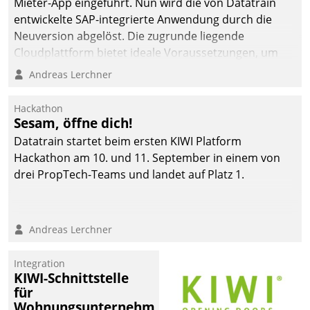
Mieter-App eingeführt. Nun wird die von Datatrain
entwickelte SAP-integrierte Anwendung durch die
Neuversion abgelöst. Die zugrunde liegende
Cloudplattform bietet ideale Voraussetzungen, um
die Funktionalität der App zu erweitern und weitere
Andreas Lerchner
innovative Apps, auch von Drittanbietern, in SAP zu
integrieren.
Hackathon
Sesam, öffne dich!
Datatrain startet beim ersten KIWI Platform
Hackathon am 10. und 11. September in einem von
drei PropTech-Teams und landet auf Platz 1.
Andreas Lerchner
Integration
KIWI-Schnittstelle
für
Wohnungsunternehmen