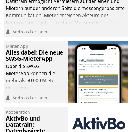
Datatrain ermöglicht Vermietern auf der einen und
Mietern auf der anderen Seite die messengerbasierte
Kommunikation: Mieter erreichen Akteure des
Unternehmens jetzt direkt per Messenger,
Mitarbeiter oder Dienstleister empfangen oder
Andreas Lerchner
versenden die Nachrichten via Cockpit.
Mieter-App
Alles dabei: Die neue
SWSG-MieterApp
Über die SWSG-
MieterApp können die
mehr als 50.000 Mieter
mit ihrem
Wohnungsunternehmen
Andreas Lerchner
kommunizieren, auf dem
Laufenden bleiben, Daten
Kooperation
einsehen und ändern
AktivBo und
oder
Datatrain:
Datenbasierte
Schadensmeldungen