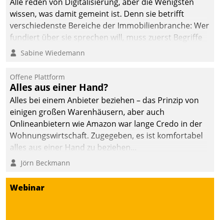
Alle reden von Digitalisierung, aber die Wenigsten
wissen, was damit gemeint ist. Denn sie betrifft
verschiedenste Bereiche der Immobilienbranche: Wer
fundiert über sie sprechen will, muss zuerst Begriffe
klären. Ein Aspekt ist die betriebliche Optimierung:
Sabine Wiedemann
Moderne Softwarelösungen ermöglichen große
Einsparungen durch optimierte und automatisierte
Offene Plattform
Prozesse. Doch man darf nicht zu viel erwarten: Allein
Alles aus einer Hand?
mit der Einführung einer neuen Software ist es nicht
Alles bei einem Anbieter beziehen – das Prinzip von
getan. Die Digitalisierung erfordert von Unternehmen
einigen großen Warenhäusern, aber auch
die Bereitschaft, sich zu überprüfen, zu hinterfragen
Onlineanbietern wie Amazon war lange Credo in der
und zu verändern.
Wohnungswirtschaft. Zugegeben, es ist komfortabel
alles aus einer Hand zu beziehen...
Jörn Beckmann
Webinar