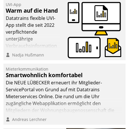
UVI-App
Warm auf die Hand
Datatrains flexible UVI-
App stellt die seit 2022
verpflichtende
unterjährige
Verbrauchsinformation
schnell, zuverlässig und
Nadja Hußmann
leicht bekömmlich bereit:
Die monatlichen
Mieterkommunikation
Mitteilungen zum
Smartwohnlich komfortabel
Heizungs- und
Die NEUE LÜBECKER erneuert ihr Mitglieder-
Wasserverbrauch gehen
ServicePortal von Grund auf mit Datatrains
automatisiert, vollständig
Mieterservices Online. Die rund um die Uhr
und auf Wunsch über
zugängliche Webapplikation ermöglicht den
mehrere zuvor
Mitgliedern der Wohnungs­bau­genossenschaft die
festgelegte
Kontaktaufnahme per Smartphone, Tablet oder PC.
Andreas Lerchner
Kommunikationswege bei
den Empfängern ein.