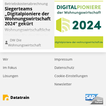
Jahresbeginn eine
Betriebskostenabrechnung
Überblick, Einsicht und
Siegerteams
„Digitalpioniere der
Eingriff bietende Lösung.
Wohnungswirtschaft
Zur Entwicklung setzte
2024“ gekürt
man auf
Wohnungswirtschaftliche
Cloudtechnologie,
Vorreiter für den Weg in
bewährte und Startup-
DW Die
eine digitale Zukunft zu
Partner sowie erstmals
Wohnungswirtschaft
finden, ist das Ziel des
agile Projektmethoden.
Awards „Digitalpioniere
der
Wir
Impressum
Wohnungswirtschaft“.
Im Fokus
Datenschutz
Bewerben können sich
dafür ein Team
Lösungen
Cookie-Einstellungen
bestehend aus
Newsletter
Wohnungsunternehmen
und PropTech.
Datatrain