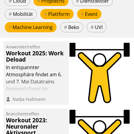
#
Cloud
×
Proptechs
#
Dienstleister
#
Mobilität
×
Plattform
×
Event
×
Machine Learning
#
Beko
#
UVI
Anwendertreffen
Workout 2025: Work
Deload
In entspannter
Atmosphäre findet am 6.
und 7. Mai Datatrains
Netzwerk-Event im
Kunden- und Partnerkreis
Nadja Hußmann
statt. Zentrale Frage: Wie
lassen sich
Branchentreffen
Mammutprojekte
Workout 2023:
meistern und Workloads
Neuronaler
Aktivsport
wuppen – bei zunehmend