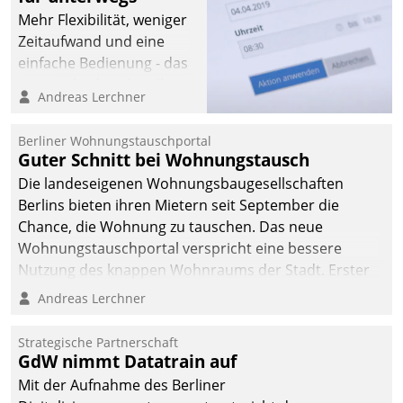
Mehr Flexibilität, weniger
Zeitaufwand und eine
einfache Bedienung - das
verspricht das aktuelle
Andreas Lerchner
Cockpit für mobile
Mitarbeiter von
Berliner Wohnungstauschportal
Datatrain. Die meravis
Guter Schnitt bei Wohnungstausch
Wohnungsbau- und
Die landeseigenen Wohnungsbaugesellschaften
Immobilien GmbH hat
Berlins bieten ihren Mietern seit September die
sich dabei für den Betrieb
Chance, die Wohnung zu tauschen. Das neue
der Lösung über die SAP
Wohnungstauschportal verspricht eine bessere
Cloud Platform
Nutzung des knappen Wohnraums der Stadt. Erster
entschieden - als erstes
Anwendungsfall für Datatrains Lösung API-Hub mit
Andreas Lerchner
Unternehmen am
Schnittstellen zu den ERP-Systemen der
Wohnungsmarkt.
Unternehmen.
Strategische Partnerschaft
GdW nimmt Datatrain auf
Mit der Aufnahme des Berliner