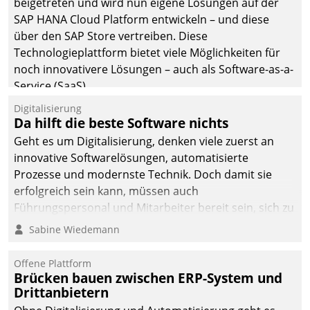
beigetreten und wird nun eigene Lösungen auf der
SAP HANA Cloud Platform entwickeln – und diese
über den SAP Store vertreiben. Diese
Technologieplattform bietet viele Möglichkeiten für
noch innovativere Lösungen – auch als Software-as-a-
Service (SaaS).
Digitalisierung
Da hilft die beste Software nichts
Geht es um Digitalisierung, denken viele zuerst an
innovative Softwarelösungen, automatisierte
Prozesse und modernste Technik. Doch damit sie
erfolgreich sein kann, müssen auch
Führungspersonal und Mitarbeiter bereit sein, sich zu
verändern und anzupassen, sonst werden sie an ihr
Sabine Wiedemann
scheitern.
Offene Plattform
Brücken bauen zwischen ERP-System und
Drittanbietern