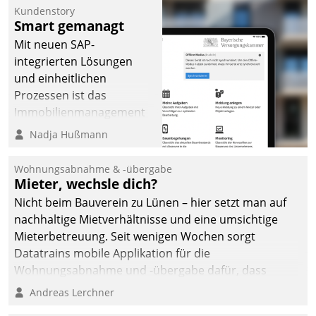
Kundenstory
Smart gemanagt
Mit neuen SAP-
integrierten Lösungen
und einheitlichen
Prozessen ist das
Immobilienmanagement
der Bayerischen
Nadja Hußmann
Versorgungskammer im
Ressort Kapitalanlage für
Wohnungsabnahme & -übergabe
künftige Aufgaben und
Mieter, wechsle dich?
Herausforderungen
Nicht beim Bauverein zu Lünen – hier setzt man auf
gerüstet.
nachhaltige Mietverhältnisse und eine umsichtige
Mieterbetreuung. Seit wenigen Wochen sorgt
Datatrains mobile Applikation für die
Wohnungsabnahme und -übergabe dafür, dass
Mieter wohlgeordnet kommen und, so es sein muss,
Andreas Lerchner
gehen können.