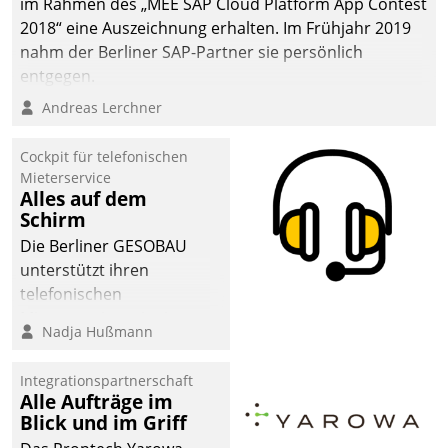
im Rahmen des „MEE SAP Cloud Platform App Contest
2018“ eine Auszeichnung erhalten. Im Frühjahr 2019
nahm der Berliner SAP-Partner sie persönlich
entgegen.
Andreas Lerchner
Cockpit für telefonischen
Mieterservice
Alles auf dem
Schirm
Die Berliner GESOBAU
unterstützt ihren
telefonischen
Mieterservice mit einem
Nadja Hußmann
digitalen Cockpit, das
situationsbezogen
Integrationspartnerschaft
passende Fragen und
Alle Aufträge im
Schlagworte auswirft.
Blick und im Griff
Eine intuitive