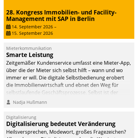
28. Kongress Immobilien- und Facility-
Management mit SAP in Berlin
14. September 2026
–
15. September 2026
Mieterkommunikation
Smarte Leistung
Zeitgemäßer Kundenservice umfasst eine Mieter-App,
über die der Mieter sich selbst hilft – wann und wo
immer er will. Die digitale Selbstbedienung erobert
die Immobilienwirtschaft und ebnet den Weg für
selbstlaufende Geschäftsprozesse. Selbst ist der
Kunde und smart der Serviceanbieter.
Nadja Hußmann
Digitalisierung
Digitalisierung bedeutet Veränderung
Heilsversprechen, Modewort, großes Fragezeichen?