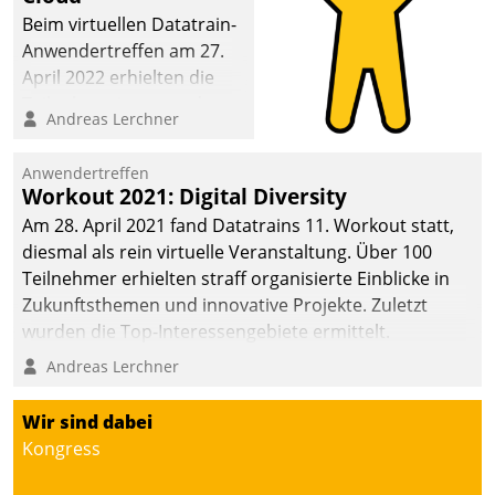
Beim virtuellen Datatrain-
Anwendertreffen am 27.
April 2022 erhielten die
Teilnehmerinnen und
Andreas Lerchner
Teilnehmer kurzweilige
Einblicke in innovative
Anwendertreffen
Cloud-Strategien und -
Workout 2021: Digital Diversity
Lösungen mit hohem
Am 28. April 2021 fand Datatrains 11. Workout statt,
Zukunftspotenzial.
diesmal als rein virtuelle Veranstaltung. Über 100
Teilnehmer erhielten straff organisierte Einblicke in
Zukunftsthemen und innovative Projekte. Zuletzt
wurden die Top-Interessengebiete ermittelt.
Andreas Lerchner
Wir sind dabei
Kongress