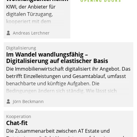
KIWI, der Anbieter für
digitalen Türzugang,
kooperiert mit dem
Beratungs- und
Andreas Lerchner
Softwareentwicklungshaus
Datatrain.
Digitalisierung
Im Wandel wandlungsfähig –
Digitalisierung auf elastischer Basis
Die Immobilienwirtschaft digitalisiert ihr Angebot. Das
betrifft Einzelleistungen und Gesamtablauf, umfasst
benachbarte und künftige Aufgaben. Die
Bedingungen ändern sich ständig. Wie lässt sich
technisch die Kontrolle wahren und zugleich Freiraum
Jörn Beckmann
fürs Wachsen öffnen?
Kooperation
Chat-fit
Die Zusammenarbeit zwischen AT Estate und