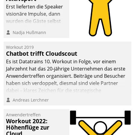
anspruchsvollen
Erst lieferten die Speaker
Aufgaben und
visionäre Impulse, dann
abnehmendem
wurden die Gäste selbst
Nachwuchs?
aktiv und sammelten
Nadja Hußmann
methodisch
Vernetzungsideen fürs
Workout 2019
Quartier. Dazwischen
Chatbot trifft Cloudscout
zeigte Datatrain, was es
Es ist Datatrains 10. Workout in Folge, vor einem
Neues zu bieten hat.
Jahrzehnt hat das 20-jährige Unternehmen das erste
Anwendertreffen organisiert. Beiträge und Besucher
haben sich verdoppelt, diesmal sind viele Partner
dabei – klares Zeichen für die strategische
Fokussierung auf den Kunden.
Andreas Lerchner
Anwendertreffen
Workout 2022:
Höhenflüge zur
Cloud