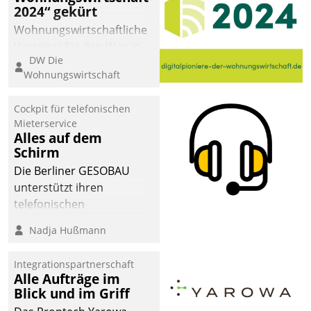
2024“ gekürt
Wohnungswirtschaftliche
Vorreiter für den Weg in
DW Die
eine digitale Zukunft zu
Wohnungswirtschaft
finden, ist das Ziel des
Awards „Digitalpioniere
Cockpit für telefonischen
der
Mieterservice
Wohnungswirtschaft“.
Alles auf dem
Bewerben können sich
Schirm
dafür ein Team
Die Berliner GESOBAU
bestehend aus
unterstützt ihren
Wohnungsunternehmen
telefonischen
und PropTech.
Mieterservice mit einem
Nadja Hußmann
digitalen Cockpit, das
situationsbezogen
Integrationspartnerschaft
passende Fragen und
Alle Aufträge im
Schlagworte auswirft.
Blick und im Griff
Eine intuitive