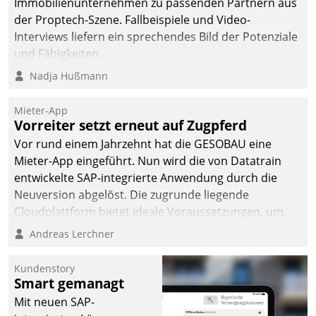
von AktivBo und
Immobilienunternehmen zu passenden Partnern aus
Datatrain ermöglicht
der Proptech-Szene. Fallbeispiele und Video-
automatisiert ausgelöste,
Interviews liefern ein sprechendes Bild der Potenziale
zielgerichtete
und Fähigkeiten.
Mieterbefragungen – eine
Nadja Hußmann
starke Grundlage für
intelligente,
Mieter-App
datengestützte
Vorreiter setzt erneut auf Zugpferd
Entscheidungen.
Vor rund einem Jahrzehnt hat die GESOBAU eine
Mieter-App eingeführt. Nun wird die von Datatrain
entwickelte SAP-integrierte Anwendung durch die
Neuversion abgelöst. Die zugrunde liegende
Cloudplattform bietet ideale Voraussetzungen, um
die Funktionalität der App zu erweitern und weitere
Andreas Lerchner
innovative Apps, auch von Drittanbietern, in SAP zu
integrieren.
Kundenstory
Smart gemanagt
Mit neuen SAP-