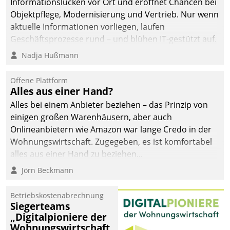
Informationslücken vor Ort und eröffnet Chancen bei
Objektpflege, Modernisierung und Vertrieb. Nur wenn
aktuelle Informationen vorliegen, laufen
Geschäftsprozesse rund – und blühen IT-gestützt auf.
Nadja Hußmann
Offene Plattform
Alles aus einer Hand?
Alles bei einem Anbieter beziehen – das Prinzip von
einigen großen Warenhäusern, aber auch
Onlineanbietern wie Amazon war lange Credo in der
Wohnungswirtschaft. Zugegeben, es ist komfortabel
alles aus einer Hand zu beziehen...
Jörn Beckmann
Betriebskostenabrechnung
Siegerteams
„Digitalpioniere der
Wohnungswirtschaft