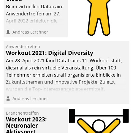
anspruchsvollen
Beim virtuellen Datatrain-
Aufgaben und
Anwendertreffen am 27.
abnehmendem
April 2022 erhielten die
Nachwuchs?
Teilnehmerinnen und
Andreas Lerchner
Teilnehmer kurzweilige
Einblicke in innovative
Anwendertreffen
Cloud-Strategien und -
Workout 2021: Digital Diversity
Lösungen mit hohem
Am 28. April 2021 fand Datatrains 11. Workout statt,
Zukunftspotenzial.
diesmal als rein virtuelle Veranstaltung. Über 100
Teilnehmer erhielten straff organisierte Einblicke in
Zukunftsthemen und innovative Projekte. Zuletzt
wurden die Top-Interessengebiete ermittelt.
Andreas Lerchner
Branchentreffen
Workout 2023:
Neuronaler
Aktivsport