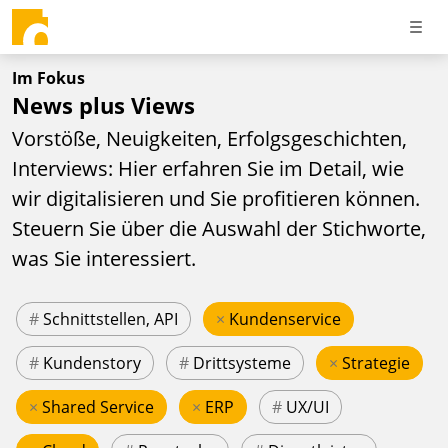
Im Fokus
News plus Views
Vorstöße, Neuigkeiten, Erfolgsgeschichten,
Interviews: Hier erfahren Sie im Detail, wie
wir digitalisieren und Sie profitieren können.
Steuern Sie über die Auswahl der Stichworte,
was Sie interessiert.
#
Schnittstellen, API
×
Kundenservice
#
Kundenstory
#
Drittsysteme
×
Strategie
×
Shared Service
×
ERP
#
UX/UI