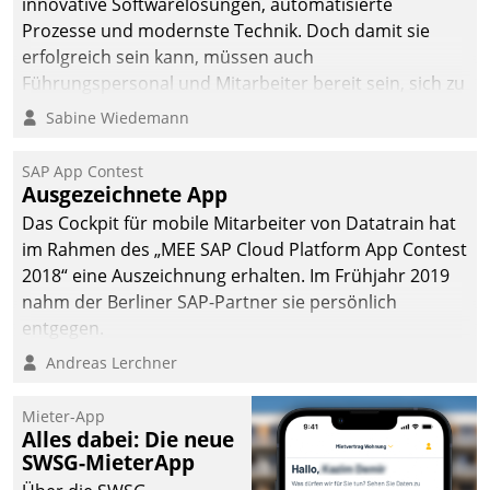
innovative Softwarelösungen, automatisierte
Prozesse und modernste Technik. Doch damit sie
erfolgreich sein kann, müssen auch
Führungspersonal und Mitarbeiter bereit sein, sich zu
verändern und anzupassen, sonst werden sie an ihr
Sabine Wiedemann
scheitern.
SAP App Contest
Ausgezeichnete App
Das Cockpit für mobile Mitarbeiter von Datatrain hat
im Rahmen des „MEE SAP Cloud Platform App Contest
2018“ eine Auszeichnung erhalten. Im Frühjahr 2019
nahm der Berliner SAP-Partner sie persönlich
entgegen.
Andreas Lerchner
Mieter-App
Alles dabei: Die neue
SWSG-MieterApp