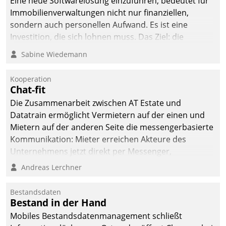
Eine neue Softwarelösung einzuführen, bedeutet für
Immobilienverwaltungen nicht nur finanziellen,
sondern auch personellen Aufwand. Es ist eine
Investition, die sich lohnen muss. Das Ziel: die
nachhaltige Optimierung der Geschäftsabläufe. Damit
Sabine Wiedemann
dieses Ziel erreicht wird, sollten einige Grundregeln
befolgt werden.
Kooperation
Chat-fit
Die Zusammenarbeit zwischen AT Estate und
Datatrain ermöglicht Vermietern auf der einen und
Mietern auf der anderen Seite die messengerbasierte
Kommunikation: Mieter erreichen Akteure des
Unternehmens jetzt direkt per Messenger,
Mitarbeiter oder Dienstleister empfangen oder
Andreas Lerchner
versenden die Nachrichten via Cockpit.
Bestandsdaten
Bestand in der Hand
Mobiles Bestandsdatenmanagement schließt