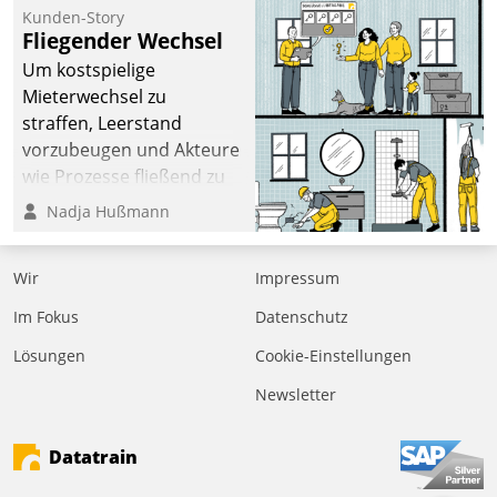
kommunale Wohnungsbauunternehmen daher
Kunden-Story
gemeinsam mit der Berliner Datatrain GmbH den
Fliegender Wechsel
Teilprozess der Objektsanierung digitalisiert.
Um kostspielige
Mieterwechsel zu
straffen, Leerstand
vorzubeugen und Akteure
wie Prozesse fließend zu
vernetzen, nutzt die
Nadja Hußmann
Berliner Gewobag seit
Jahresbeginn eine
Wir
Impressum
Überblick, Einsicht und
Eingriff bietende Lösung.
Im Fokus
Datenschutz
Zur Entwicklung setzte
Lösungen
Cookie-Einstellungen
man auf
Cloudtechnologie,
Newsletter
bewährte und Startup-
Partner sowie erstmals
Datatrain
agile Projektmethoden.