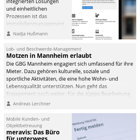
integrierten Lösungen
und einheitlichen
Prozessen ist das
Immobilienmanagement
der Bayerischen
Nadja Hußmann
Versorgungskammer im
Ressort Kapitalanlage für
Lob- und Beschwerde-Management
künftige Aufgaben und
Motzen in Mannheim erlaubt
Herausforderungen
Die GBG Mannheim engagiert sich umfassend für ihre
gerüstet.
Mieter. Dazu gehören kulturelle, soziale und
sportliche Aktivitäten, die eine hohe Wohn- und
Lebensqualität unterstützen. Nun geht das
Engagement noch weiter: Für die zügige Bearbeitung
von Beschwerden – oder Lob – richtet das
Andreas Lerchner
Unternehmen mit Datatrains Applikation fürs Lob-
und Beschwerde-Management einen eigenen Kanal
Mobile Kunden- und
ein.
Objektbetreuung
meravis: Das Büro
für unterwegs