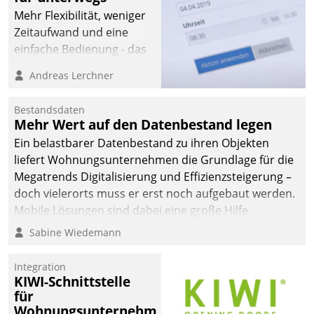
Mehr Flexibilität, weniger
Zeitaufwand und eine
einfache Bedienung - das
verspricht das aktuelle
Andreas Lerchner
Cockpit für mobile
Mitarbeiter von
Bestandsdaten
Datatrain. Die meravis
Mehr Wert auf den Datenbestand legen
Wohnungsbau- und
Ein belastbarer Datenbestand zu ihren Objekten
Immobilien GmbH hat
liefert Wohnungsunternehmen die Grundlage für die
sich dabei für den Betrieb
Megatrends Digitalisierung und Effizienzsteigerung –
der Lösung über die SAP
doch vielerorts muss er erst noch aufgebaut werden.
Cloud Platform
Mobile Lösungen sind dabei eine große Hilfe.
entschieden - als erstes
Sabine Wiedemann
Unternehmen am
Wohnungsmarkt.
Integration
KIWI-Schnittstelle
für
Wohnungsunternehmen