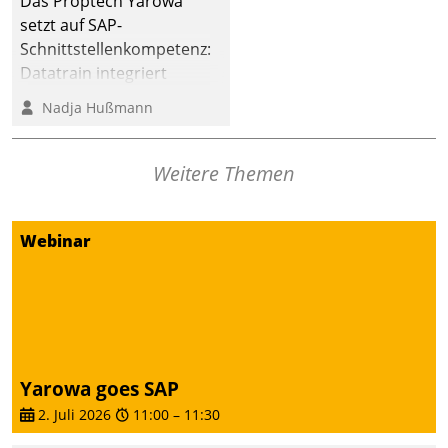
Das Proptech Yarowa
Dialogführung ermöglicht
setzt auf SAP-
dem externen
Schnittstellenkompetenz:
Serviceteam, Anrufe von
Datatrain integriert
Mietenden zügiger und
Yarowas Portal zur
Nadja Hußmann
effizienter zu bearbeiten.
Vergabe und Verwaltung
von Aufträgen der
operativen
Weitere Themen
Instandhaltung in die
SAP-Systemlandschaft
Webinar
deutscher
Wohnungsunternehmen
– und beschleunigt damit
den Weg vom
Mieteranliegen zum
Dienstleisterauftrag.
Yarowa goes SAP
2. Juli 2026
11:00
–
11:30