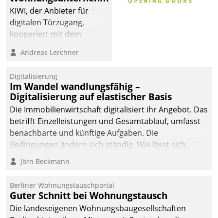
KIWI, der Anbieter für
digitalen Türzugang,
kooperiert mit dem
Beratungs- und
Andreas Lerchner
Softwareentwicklungshaus
Datatrain.
Digitalisierung
Im Wandel wandlungsfähig –
Digitalisierung auf elastischer Basis
Die Immobilienwirtschaft digitalisiert ihr Angebot. Das
betrifft Einzelleistungen und Gesamtablauf, umfasst
benachbarte und künftige Aufgaben. Die
Bedingungen ändern sich ständig. Wie lässt sich
technisch die Kontrolle wahren und zugleich Freiraum
Jörn Beckmann
fürs Wachsen öffnen?
Berliner Wohnungstauschportal
Guter Schnitt bei Wohnungstausch
Die landeseigenen Wohnungsbaugesellschaften