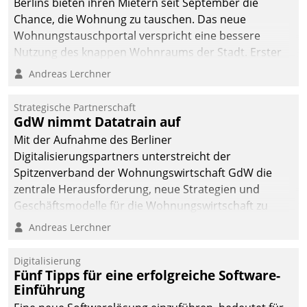
Berlins bieten ihren Mietern seit September die
Chance, die Wohnung zu tauschen. Das neue
Wohnungstauschportal verspricht eine bessere
Nutzung des knappen Wohnraums der Stadt. Erster
Anwendungsfall für Datatrains Lösung API-Hub mit
Andreas Lerchner
Schnittstellen zu den ERP-Systemen der
Unternehmen.
Strategische Partnerschaft
GdW nimmt Datatrain auf
Mit der Aufnahme des Berliner
Digitalisierungspartners unterstreicht der
Spitzenverband der Wohnungswirtschaft GdW die
zentrale Herausforderung, neue Strategien und
Geschäftsmodelle für die Wohnungswirtschaft zu
entwickeln.
Andreas Lerchner
Digitalisierung
Fünf Tipps für eine erfolgreiche Software-
Einführung