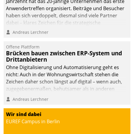
Jahrzehnt hat das 20-jährige Unternehmen das erste
die Bereitschaft, sich zu überprüfen, zu hinterfragen
Anwendertreffen organisiert. Beiträge und Besucher
und zu verändern.
haben sich verdoppelt, diesmal sind viele Partner
dabei – klares Zeichen für die strategische
Fokussierung auf den Kunden.
Andreas Lerchner
Offene Plattform
Brücken bauen zwischen ERP-System und
Drittanbietern
Ohne Digitalisierung und Automatisierung geht es
nicht: Auch in der Wohnungswirtschaft stehen die
Zeichen daher schon längst auf digital – wenn auch,
zugegebenermaßen, behutsamer als in anderen
Branchen.
Andreas Lerchner
Wir sind dabei
EUREF Campus in Berlin