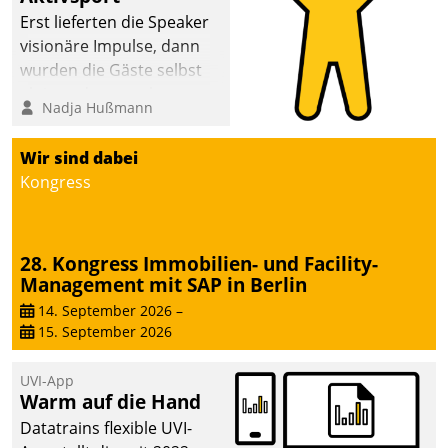
Erst lieferten die Speaker
visionäre Impulse, dann
wurden die Gäste selbst
aktiv und sammelten
Nadja Hußmann
methodisch
Vernetzungsideen fürs
Wir sind dabei
Quartier. Dazwischen
Kongress
zeigte Datatrain, was es
Neues zu bieten hat.
28. Kongress Immobilien- und Facility-
Management mit SAP in Berlin
14. September 2026
–
15. September 2026
UVI-App
Warm auf die Hand
Datatrains flexible UVI-