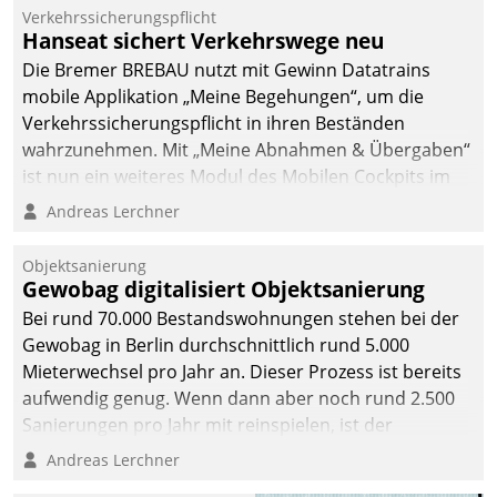
Verkehrssicherungspflicht
Hanseat sichert Verkehrswege neu
Die Bremer BREBAU nutzt mit Gewinn Datatrains
mobile Applikation „Meine Begehungen“, um die
Verkehrssicherungspflicht in ihren Beständen
wahrzunehmen. Mit „Meine Abnahmen & Übergaben“
ist nun ein weiteres Modul des Mobilen Cockpits im
Einsatz.
Andreas Lerchner
Objektsanierung
Gewobag digitalisiert Objektsanierung
Bei rund 70.000 Bestandswohnungen stehen bei der
Gewobag in Berlin durchschnittlich rund 5.000
Mieterwechsel pro Jahr an. Dieser Prozess ist bereits
aufwendig genug. Wenn dann aber noch rund 2.500
Sanierungen pro Jahr mit reinspielen, ist der
Betreuungs- und Organisationsaufwand immens. Im
Andreas Lerchner
Rahmen ihrer Digitalisierungsstrategie hat das