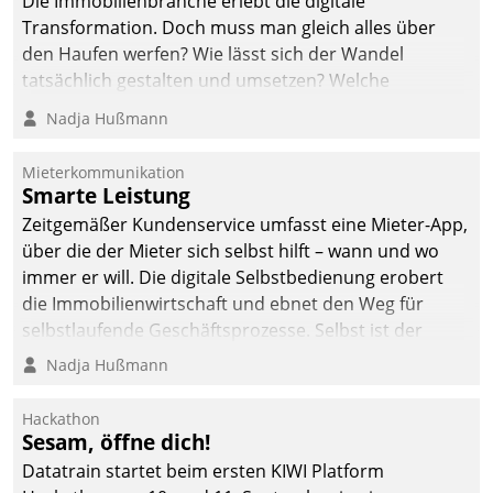
Die Immobilienbranche erlebt die digitale
Transformation. Doch muss man gleich alles über
den Haufen werfen? Wie lässt sich der Wandel
tatsächlich gestalten und umsetzen? Welche
Argumente zählen wirklich?
Nadja Hußmann
Mieterkommunikation
Smarte Leistung
Zeitgemäßer Kundenservice umfasst eine Mieter-App,
über die der Mieter sich selbst hilft – wann und wo
immer er will. Die digitale Selbstbedienung erobert
die Immobilienwirtschaft und ebnet den Weg für
selbstlaufende Geschäftsprozesse. Selbst ist der
Kunde und smart der Serviceanbieter.
Nadja Hußmann
Hackathon
Sesam, öffne dich!
Datatrain startet beim ersten KIWI Platform