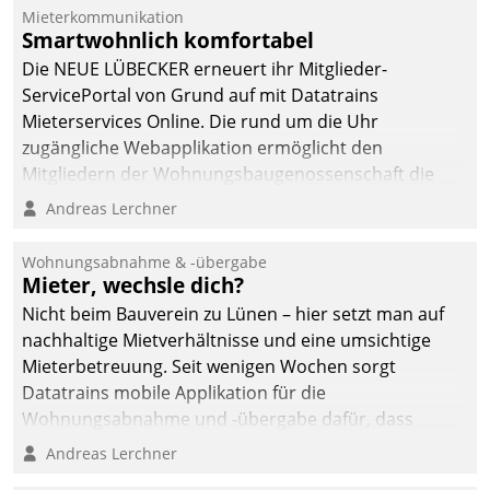
Mieterkommunikation
Smartwohnlich komfortabel
Die NEUE LÜBECKER erneuert ihr Mitglieder-
ServicePortal von Grund auf mit Datatrains
Mieterservices Online. Die rund um die Uhr
zugängliche Webapplikation ermöglicht den
Mitgliedern der Wohnungs­bau­genossenschaft die
Kontaktaufnahme per Smartphone, Tablet oder PC.
Andreas Lerchner
Wohnungsabnahme & -übergabe
Mieter, wechsle dich?
Nicht beim Bauverein zu Lünen – hier setzt man auf
nachhaltige Mietverhältnisse und eine umsichtige
Mieterbetreuung. Seit wenigen Wochen sorgt
Datatrains mobile Applikation für die
Wohnungsabnahme und -übergabe dafür, dass
Mieter wohlgeordnet kommen und, so es sein muss,
Andreas Lerchner
gehen können.