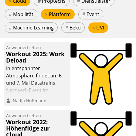
×
Cloud
#
Proptechs
#
Dienstleister
#
Mobilität
×
Plattform
#
Event
#
Machine Learning
#
Beko
×
UVI
Anwendertreffen
Workout 2025: Work
Deload
In entspannter
Atmosphäre findet am 6.
und 7. Mai Datatrains
Netzwerk-Event im
Kunden- und Partnerkreis
Nadja Hußmann
statt. Zentrale Frage: Wie
lassen sich
Anwendertreffen
Mammutprojekte
Workout 2022:
meistern und Workloads
Höhenflüge zur
Cloud
wuppen – bei zunehmend