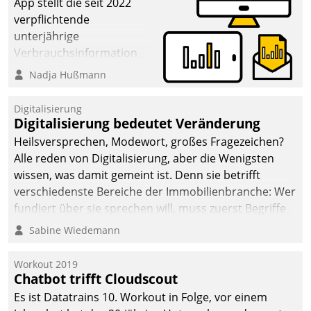
App stellt die seit 2022
verpflichtende
unterjährige
Verbrauchsinformation
schnell, zuverlässig und
Nadja Hußmann
leicht bekömmlich bereit:
Die monatlichen
Digitalisierung
Mitteilungen zum
Digitalisierung bedeutet Veränderung
Heizungs- und
Heilsversprechen, Modewort, großes Fragezeichen?
Wasserverbrauch gehen
Alle reden von Digitalisierung, aber die Wenigsten
automatisiert, vollständig
wissen, was damit gemeint ist. Denn sie betrifft
und auf Wunsch über
verschiedenste Bereiche der Immobilienbranche: Wer
mehrere zuvor
fundiert über sie sprechen will, muss zuerst Begriffe
festgelegte
klären. Ein Aspekt ist die betriebliche Optimierung:
Sabine Wiedemann
Kommunikationswege bei
Moderne Softwarelösungen ermöglichen große
den Empfängern ein.
Einsparungen durch optimierte und automatisierte
Workout 2019
Prozesse. Doch man darf nicht zu viel erwarten: Allein
Chatbot trifft Cloudscout
mit der Einführung einer neuen Software ist es nicht
Es ist Datatrains 10. Workout in Folge, vor einem
getan. Die Digitalisierung erfordert von Unternehmen