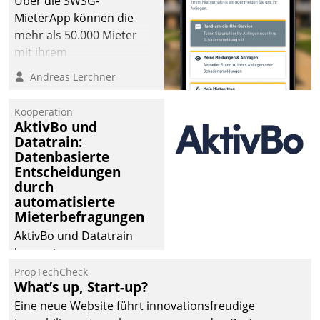
Über die SWSG-
MieterApp können die
mehr als 50.000 Mieter
mit ihrem
Wohnungsunternehmen
Andreas Lerchner
kommunizieren, auf dem
Laufenden bleiben, Daten
Kooperation
einsehen und ändern
AktivBo und
oder
Datatrain:
Datenbasierte
Schadensmeldungen
Entscheidungen
abgeben – rund um die
durch
Uhr.
automatisierte
Mieterbefragungen
AktivBo und Datatrain
kooperieren –
Immobilienunternehmen
PropTechCheck
What’s up, Start-up?
profitieren: Die nahtlose
Integration der Lösungen
Eine neue Website führt innovationsfreudige