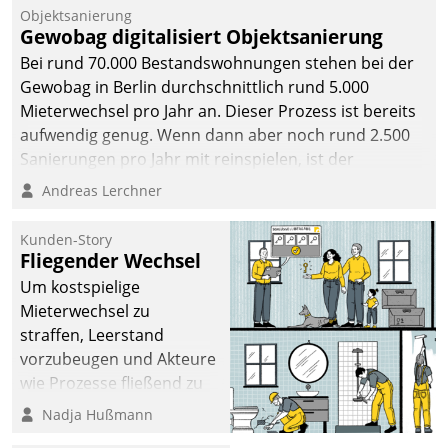
Objektsanierung
Gewobag digitalisiert Objektsanierung
Bei rund 70.000 Bestandswohnungen stehen bei der
Gewobag in Berlin durchschnittlich rund 5.000
Mieterwechsel pro Jahr an. Dieser Prozess ist bereits
aufwendig genug. Wenn dann aber noch rund 2.500
Sanierungen pro Jahr mit reinspielen, ist der
Betreuungs- und Organisationsaufwand immens. Im
Andreas Lerchner
Rahmen ihrer Digitalisierungsstrategie hat das
kommunale Wohnungsbauunternehmen daher
Kunden-Story
gemeinsam mit der Berliner Datatrain GmbH den
Fliegender Wechsel
Teilprozess der Objektsanierung digitalisiert.
Um kostspielige
Mieterwechsel zu
straffen, Leerstand
vorzubeugen und Akteure
wie Prozesse fließend zu
vernetzen, nutzt die
Nadja Hußmann
Berliner Gewobag seit