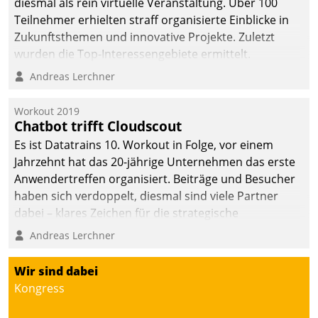
diesmal als rein virtuelle Veranstaltung. Über 100
Teilnehmer erhielten straff organisierte Einblicke in
Zukunftsthemen und innovative Projekte. Zuletzt
wurden die Top-Interessengebiete ermittelt.
Andreas Lerchner
Workout 2019
Chatbot trifft Cloudscout
Es ist Datatrains 10. Workout in Folge, vor einem
Jahrzehnt hat das 20-jährige Unternehmen das erste
Anwendertreffen organisiert. Beiträge und Besucher
haben sich verdoppelt, diesmal sind viele Partner
dabei – klares Zeichen für die strategische
Fokussierung auf den Kunden.
Andreas Lerchner
Wir sind dabei
Kongress