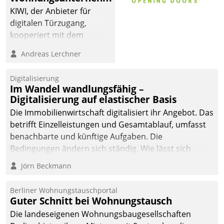
KIWI, der Anbieter für
digitalen Türzugang,
kooperiert mit dem
Beratungs- und
Andreas Lerchner
Softwareentwicklungshaus
Datatrain.
Digitalisierung
Im Wandel wandlungsfähig –
Digitalisierung auf elastischer Basis
Die Immobilienwirtschaft digitalisiert ihr Angebot. Das
betrifft Einzelleistungen und Gesamtablauf, umfasst
benachbarte und künftige Aufgaben. Die
Bedingungen ändern sich ständig. Wie lässt sich
technisch die Kontrolle wahren und zugleich Freiraum
Jörn Beckmann
fürs Wachsen öffnen?
Berliner Wohnungstauschportal
Guter Schnitt bei Wohnungstausch
Die landeseigenen Wohnungsbaugesellschaften