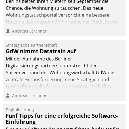
Berlins bieten ihren Mietern seit September die
Chance, die Wohnung zu tauschen. Das neue
Wohnungstauschportal verspricht eine bessere
Nutzung des knappen Wohnraums der Stadt. Erster
Anwendungsfall für Datatrains Lösung API-Hub mit
Andreas Lerchner
Schnittstellen zu den ERP-Systemen der
Unternehmen.
Strategische Partnerschaft
GdW nimmt Datatrain auf
Mit der Aufnahme des Berliner
Digitalisierungspartners unterstreicht der
Spitzenverband der Wohnungswirtschaft GdW die
zentrale Herausforderung, neue Strategien und
Geschäftsmodelle für die Wohnungswirtschaft zu
entwickeln.
Andreas Lerchner
Digitalisierung
Fünf Tipps für eine erfolgreiche Software-
Einführung