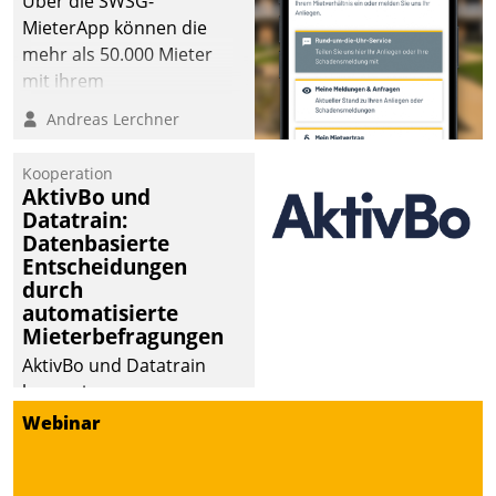
Über die SWSG-
MieterApp können die
mehr als 50.000 Mieter
mit ihrem
Wohnungsunternehmen
Andreas Lerchner
kommunizieren, auf dem
Laufenden bleiben, Daten
Kooperation
einsehen und ändern
AktivBo und
oder
Datatrain:
Datenbasierte
Schadensmeldungen
Entscheidungen
abgeben – rund um die
durch
Uhr.
automatisierte
Mieterbefragungen
AktivBo und Datatrain
kooperieren –
Immobilienunternehmen
Webinar
profitieren: Die nahtlose
Integration der Lösungen