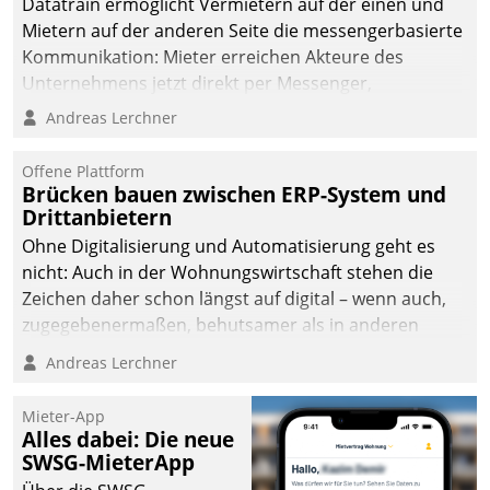
Datatrain ermöglicht Vermietern auf der einen und
Mietern auf der anderen Seite die messengerbasierte
Kommunikation: Mieter erreichen Akteure des
Unternehmens jetzt direkt per Messenger,
Mitarbeiter oder Dienstleister empfangen oder
Andreas Lerchner
versenden die Nachrichten via Cockpit.
Offene Plattform
Brücken bauen zwischen ERP-System und
Drittanbietern
Ohne Digitalisierung und Automatisierung geht es
nicht: Auch in der Wohnungswirtschaft stehen die
Zeichen daher schon längst auf digital – wenn auch,
zugegebenermaßen, behutsamer als in anderen
Branchen.
Andreas Lerchner
Mieter-App
Alles dabei: Die neue
SWSG-MieterApp