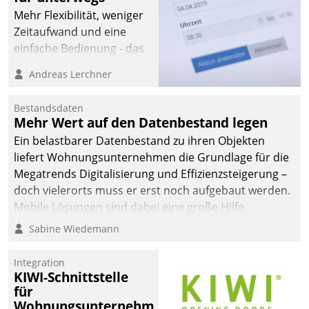
Mehr Flexibilität, weniger
Zeitaufwand und eine
einfache Bedienung - das
verspricht das aktuelle
Andreas Lerchner
Cockpit für mobile
Mitarbeiter von
Bestandsdaten
Datatrain. Die meravis
Mehr Wert auf den Datenbestand legen
Wohnungsbau- und
Ein belastbarer Datenbestand zu ihren Objekten
Immobilien GmbH hat
liefert Wohnungsunternehmen die Grundlage für die
sich dabei für den Betrieb
Megatrends Digitalisierung und Effizienzsteigerung –
der Lösung über die SAP
doch vielerorts muss er erst noch aufgebaut werden.
Cloud Platform
Mobile Lösungen sind dabei eine große Hilfe.
entschieden - als erstes
Sabine Wiedemann
Unternehmen am
Wohnungsmarkt.
Integration
KIWI-Schnittstelle
für
Wohnungsunternehmen