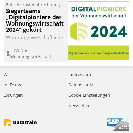
Jahresbeginn eine
Betriebskostenabrechnung
Überblick, Einsicht und
Siegerteams
„Digitalpioniere der
Eingriff bietende Lösung.
Wohnungswirtschaft
Zur Entwicklung setzte
2024“ gekürt
man auf
Wohnungswirtschaftliche
Cloudtechnologie,
Vorreiter für den Weg in
bewährte und Startup-
DW Die
eine digitale Zukunft zu
Partner sowie erstmals
Wohnungswirtschaft
finden, ist das Ziel des
agile Projektmethoden.
Awards „Digitalpioniere
der
Wir
Impressum
Wohnungswirtschaft“.
Im Fokus
Datenschutz
Bewerben können sich
dafür ein Team
Lösungen
Cookie-Einstellungen
bestehend aus
Newsletter
Wohnungsunternehmen
und PropTech.
Datatrain