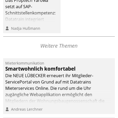
Das Proptech Yarowa
Dialogführung ermöglicht
setzt auf SAP-
dem externen
Schnittstellenkompetenz:
Serviceteam, Anrufe von
Datatrain integriert
Mietenden zügiger und
Yarowas Portal zur
Nadja Hußmann
effizienter zu bearbeiten.
Vergabe und Verwaltung
von Aufträgen der
operativen
Weitere Themen
Instandhaltung in die
SAP-Systemlandschaft
Mieterkommunikation
deutscher
Smartwohnlich komfortabel
Wohnungsunternehmen
Die NEUE LÜBECKER erneuert ihr Mitglieder-
– und beschleunigt damit
ServicePortal von Grund auf mit Datatrains
den Weg vom
Mieterservices Online. Die rund um die Uhr
Mieteranliegen zum
zugängliche Webapplikation ermöglicht den
Dienstleisterauftrag.
Mitgliedern der Wohnungs­bau­genossenschaft die
Kontaktaufnahme per Smartphone, Tablet oder PC.
Andreas Lerchner