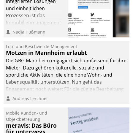
integrierten Lösungen
und einheitlichen
Prozessen ist das
Immobilienmanagement
der Bayerischen
Nadja Hußmann
Versorgungskammer im
Ressort Kapitalanlage für
Lob- und Beschwerde-Management
künftige Aufgaben und
Motzen in Mannheim erlaubt
Herausforderungen
Die GBG Mannheim engagiert sich umfassend für ihre
gerüstet.
Mieter. Dazu gehören kulturelle, soziale und
sportliche Aktivitäten, die eine hohe Wohn- und
Lebensqualität unterstützen. Nun geht das
Engagement noch weiter: Für die zügige Bearbeitung
von Beschwerden – oder Lob – richtet das
Andreas Lerchner
Unternehmen mit Datatrains Applikation fürs Lob-
und Beschwerde-Management einen eigenen Kanal
Mobile Kunden- und
ein.
Objektbetreuung
meravis: Das Büro
für unterwegs