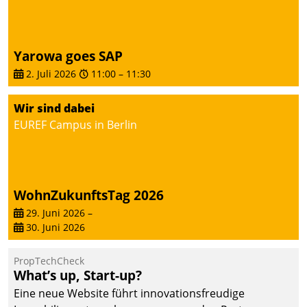
von AktivBo und
Datatrain ermöglicht
automatisiert ausgelöste,
zielgerichtete
Yarowa goes SAP
Mieterbefragungen – eine
2. Juli 2026
11:00
–
11:30
starke Grundlage für
intelligente,
Wir sind dabei
datengestützte
EUREF Campus in Berlin
Entscheidungen.
WohnZukunftsTag 2026
29. Juni 2026
–
30. Juni 2026
PropTechCheck
What’s up, Start-up?
Eine neue Website führt innovationsfreudige