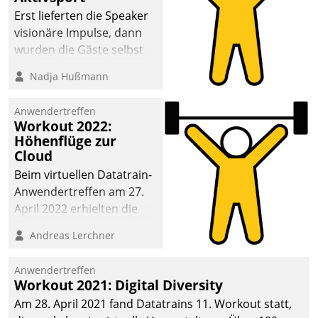
anspruchsvollen
Erst lieferten die Speaker
Aufgaben und
visionäre Impulse, dann
abnehmendem
wurden die Gäste selbst
Nachwuchs?
aktiv und sammelten
Nadja Hußmann
methodisch
Vernetzungsideen fürs
Anwendertreffen
Quartier. Dazwischen
Workout 2022:
zeigte Datatrain, was es
Höhenflüge zur
Neues zu bieten hat.
Cloud
Beim virtuellen Datatrain-
Anwendertreffen am 27.
April 2022 erhielten die
Teilnehmerinnen und
Andreas Lerchner
Teilnehmer kurzweilige
Einblicke in innovative
Anwendertreffen
Cloud-Strategien und -
Workout 2021: Digital Diversity
Lösungen mit hohem
Am 28. April 2021 fand Datatrains 11. Workout statt,
Zukunftspotenzial.