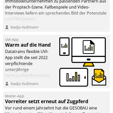
Immobilienunternehmen zu passenden Partnern aus
der Proptech-Szene. Fallbeispiele und Video-
Interviews liefern ein sprechendes Bild der Potenziale
und Fähigkeiten.
Nadja Hußmann
UVI-App
Warm auf die Hand
Datatrains flexible UVI-
App stellt die seit 2022
verpflichtende
unterjährige
Verbrauchsinformation
schnell, zuverlässig und
Nadja Hußmann
leicht bekömmlich bereit:
Die monatlichen
Mieter-App
Mitteilungen zum
Vorreiter setzt erneut auf Zugpferd
Heizungs- und
Vor rund einem Jahrzehnt hat die GESOBAU eine
Wasserverbrauch gehen