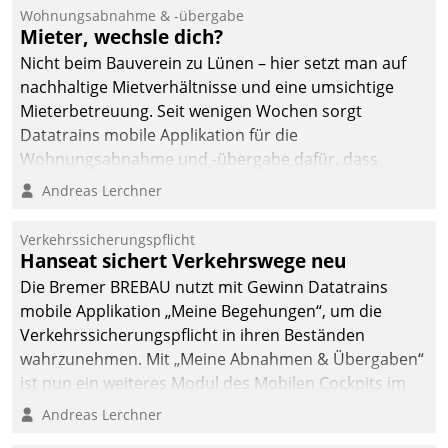
Wohnungsabnahme & -übergabe
Mieter, wechsle dich?
Nicht beim Bauverein zu Lünen – hier setzt man auf
nachhaltige Mietverhältnisse und eine umsichtige
Mieterbetreuung. Seit wenigen Wochen sorgt
Datatrains mobile Applikation für die
Wohnungsabnahme und -übergabe dafür, dass
Mieter wohlgeordnet kommen und, so es sein muss,
Andreas Lerchner
gehen können.
Verkehrssicherungspflicht
Hanseat sichert Verkehrswege neu
Die Bremer BREBAU nutzt mit Gewinn Datatrains
mobile Applikation „Meine Begehungen“, um die
Verkehrssicherungspflicht in ihren Beständen
wahrzunehmen. Mit „Meine Abnahmen & Übergaben“
ist nun ein weiteres Modul des Mobilen Cockpits im
Einsatz.
Andreas Lerchner