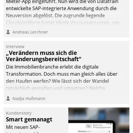
Mieter-App eingeführt. Nun wird die von Datatrain
automatisiert, vollständig
entwickelte SAP-integrierte Anwendung durch die
und auf Wunsch über
Neuversion abgelöst. Die zugrunde liegende
mehrere zuvor
Cloudplattform bietet ideale Voraussetzungen, um
festgelegte
die Funktionalität der App zu erweitern und weitere
Andreas Lerchner
Kommunikationswege bei
innovative Apps, auch von Drittanbietern, in SAP zu
den Empfängern ein.
integrieren.
Interview
„Verändern muss sich die
Veränderungsbereitschaft“
Die Immobilienbranche erlebt die digitale
Transformation. Doch muss man gleich alles über
den Haufen werfen? Wie lässt sich der Wandel
tatsächlich gestalten und umsetzen? Welche
Argumente zählen wirklich?
Nadja Hußmann
Kundenstory
Smart gemanagt
Mit neuen SAP-