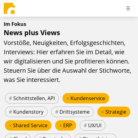
Im Fokus
News plus Views
Vorstöße, Neuigkeiten, Erfolgsgeschichten,
Interviews: Hier erfahren Sie im Detail, wie
wir digitalisieren und Sie profitieren können.
Steuern Sie über die Auswahl der Stichworte,
was Sie interessiert.
#
Schnittstellen, API
×
Kundenservice
#
Kundenstory
#
Drittsysteme
×
Strategie
×
Shared Service
×
ERP
#
UX/UI