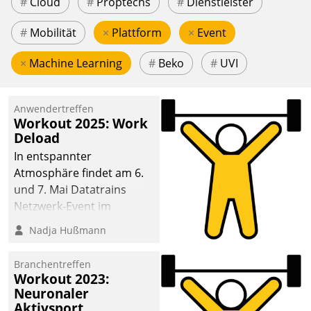
#
Cloud
#
Proptechs
#
Dienstleister
#
Mobilität
×
Plattform
×
Event
×
Machine Learning
#
Beko
#
UVI
Anwendertreffen
Workout 2025: Work
Deload
In entspannter
Atmosphäre findet am 6.
und 7. Mai Datatrains
Netzwerk-Event im
Kunden- und Partnerkreis
Nadja Hußmann
statt. Zentrale Frage: Wie
lassen sich
Branchentreffen
Mammutprojekte
Workout 2023:
meistern und Workloads
Neuronaler
Aktivsport
wuppen – bei zunehmend