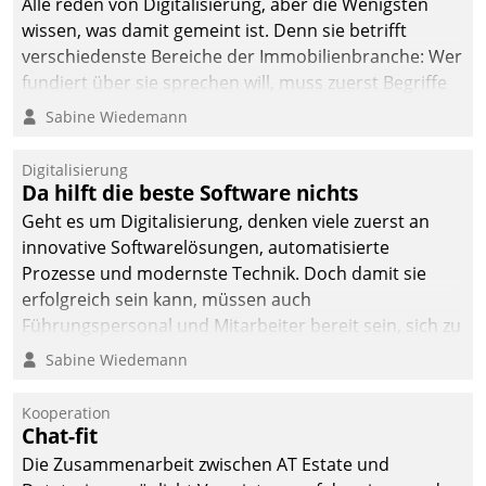
Alle reden von Digitalisierung, aber die Wenigsten
wissen, was damit gemeint ist. Denn sie betrifft
verschiedenste Bereiche der Immobilienbranche: Wer
fundiert über sie sprechen will, muss zuerst Begriffe
klären. Ein Aspekt ist die betriebliche Optimierung:
Sabine Wiedemann
Moderne Softwarelösungen ermöglichen große
Einsparungen durch optimierte und automatisierte
Digitalisierung
Prozesse. Doch man darf nicht zu viel erwarten: Allein
Da hilft die beste Software nichts
mit der Einführung einer neuen Software ist es nicht
Geht es um Digitalisierung, denken viele zuerst an
getan. Die Digitalisierung erfordert von Unternehmen
innovative Softwarelösungen, automatisierte
die Bereitschaft, sich zu überprüfen, zu hinterfragen
Prozesse und modernste Technik. Doch damit sie
und zu verändern.
erfolgreich sein kann, müssen auch
Führungspersonal und Mitarbeiter bereit sein, sich zu
verändern und anzupassen, sonst werden sie an ihr
Sabine Wiedemann
scheitern.
Kooperation
Chat-fit
Die Zusammenarbeit zwischen AT Estate und