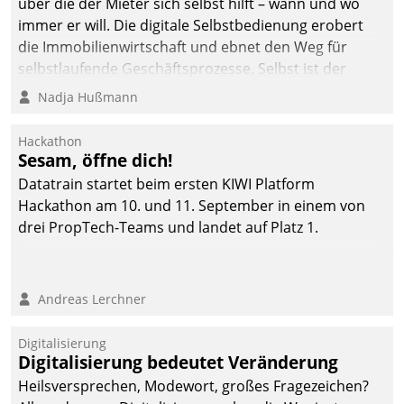
über die der Mieter sich selbst hilft – wann und wo
immer er will. Die digitale Selbstbedienung erobert
die Immobilienwirtschaft und ebnet den Weg für
selbstlaufende Geschäftsprozesse. Selbst ist der
Kunde und smart der Serviceanbieter.
Nadja Hußmann
Hackathon
Sesam, öffne dich!
Datatrain startet beim ersten KIWI Platform
Hackathon am 10. und 11. September in einem von
drei PropTech-Teams und landet auf Platz 1.
Andreas Lerchner
Digitalisierung
Digitalisierung bedeutet Veränderung
Heilsversprechen, Modewort, großes Fragezeichen?