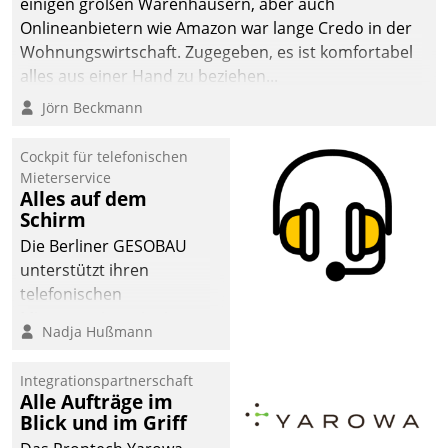
einigen großen Warenhäusern, aber auch
Onlineanbietern wie Amazon war lange Credo in der
Wohnungswirtschaft. Zugegeben, es ist komfortabel
alles aus einer Hand zu beziehen...
Jörn Beckmann
Cockpit für telefonischen
Mieterservice
Alles auf dem
Schirm
Die Berliner GESOBAU
unterstützt ihren
telefonischen
Mieterservice mit einem
Nadja Hußmann
digitalen Cockpit, das
situationsbezogen
Integrationspartnerschaft
passende Fragen und
Alle Aufträge im
Schlagworte auswirft.
Blick und im Griff
Eine intuitive