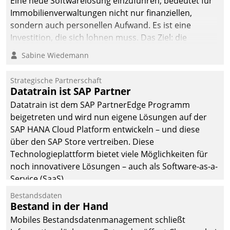
Eine neue Softwarelösung einzuführen, bedeutet für
Immobilienverwaltungen nicht nur finanziellen,
sondern auch personellen Aufwand. Es ist eine
Investition, die sich lohnen muss. Das Ziel: die
nachhaltige Optimierung der Geschäftsabläufe. Damit
Sabine Wiedemann
dieses Ziel erreicht wird, sollten einige Grundregeln
befolgt werden.
Strategische Partnerschaft
Datatrain ist SAP Partner
Datatrain ist dem SAP PartnerEdge Programm
beigetreten und wird nun eigene Lösungen auf der
SAP HANA Cloud Platform entwickeln – und diese
über den SAP Store vertreiben. Diese
Technologieplattform bietet viele Möglichkeiten für
noch innovativere Lösungen – auch als Software-as-a-
Service (SaaS).
Bestandsdaten
Bestand in der Hand
Mobiles Bestandsdatenmanagement schließt