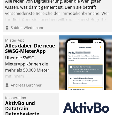
Alle reden von Digitalisierung, aber die Wenigsten
wissen, was damit gemeint ist. Denn sie betrifft
verschiedenste Bereiche der Immobilienbranche: Wer
fundiert über sie sprechen will, muss zuerst Begriffe
klären. Ein Aspekt ist die betriebliche Optimierung:
Sabine Wiedemann
Moderne Softwarelösungen ermöglichen große
Einsparungen durch optimierte und automatisierte
Mieter-App
Prozesse. Doch man darf nicht zu viel erwarten: Allein
Alles dabei: Die neue
SWSG-MieterApp
mit der Einführung einer neuen Software ist es nicht
getan. Die Digitalisierung erfordert von Unternehmen
Über die SWSG-
die Bereitschaft, sich zu überprüfen, zu hinterfragen
MieterApp können die
und zu verändern.
mehr als 50.000 Mieter
mit ihrem
Wohnungsunternehmen
Andreas Lerchner
kommunizieren, auf dem
Laufenden bleiben, Daten
Kooperation
einsehen und ändern
AktivBo und
oder
Datatrain:
Datenbasierte
Schadensmeldungen