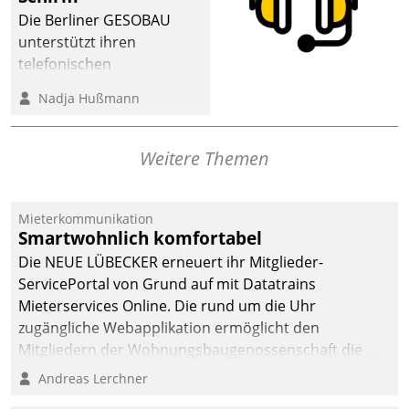
dafür ein Team
Die Berliner GESOBAU
bestehend aus
unterstützt ihren
Wohnungsunternehmen
telefonischen
und PropTech.
Mieterservice mit einem
Nadja Hußmann
digitalen Cockpit, das
situationsbezogen
passende Fragen und
Weitere Themen
Schlagworte auswirft.
Eine intuitive
Dialogführung ermöglicht
Mieterkommunikation
Smartwohnlich komfortabel
dem externen
Serviceteam, Anrufe von
Die NEUE LÜBECKER erneuert ihr Mitglieder-
Mietenden zügiger und
ServicePortal von Grund auf mit Datatrains
effizienter zu bearbeiten.
Mieterservices Online. Die rund um die Uhr
zugängliche Webapplikation ermöglicht den
Mitgliedern der Wohnungs­bau­genossenschaft die
Kontaktaufnahme per Smartphone, Tablet oder PC.
Andreas Lerchner