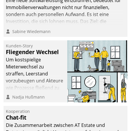
Eine neue Softwarelösung einzuführen, bedeutet für
Immobilienverwaltungen nicht nur finanziellen,
sondern auch personellen Aufwand. Es ist eine
Investition, die sich lohnen muss. Das Ziel: die
nachhaltige Optimierung der Geschäftsabläufe. Damit
Sabine Wiedemann
dieses Ziel erreicht wird, sollten einige Grundregeln
befolgt werden.
Kunden-Story
Fliegender Wechsel
Um kostspielige
Mieterwechsel zu
straffen, Leerstand
vorzubeugen und Akteure
wie Prozesse fließend zu
vernetzen, nutzt die
Nadja Hußmann
Berliner Gewobag seit
Jahresbeginn eine
Kooperation
Überblick, Einsicht und
Chat-fit
Eingriff bietende Lösung.
Die Zusammenarbeit zwischen AT Estate und
Zur Entwicklung setzte