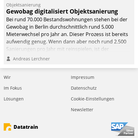
Objektsanierung
Gewobag digitalisiert Objektsanierung
Bei rund 70.000 Bestandswohnungen stehen bei der
Gewobag in Berlin durchschnittlich rund 5.000
Mieterwechsel pro Jahr an. Dieser Prozess ist bereits
aufwendig genug. Wenn dann aber noch rund 2.500
Sanierungen pro Jahr mit reinspielen, ist der
Betreuungs- und Organisationsaufwand immens. Im
Andreas Lerchner
Rahmen ihrer Digitalisierungsstrategie hat das
kommunale Wohnungsbauunternehmen daher
Wir
Impressum
gemeinsam mit der Berliner Datatrain GmbH den
Teilprozess der Objektsanierung digitalisiert.
Im Fokus
Datenschutz
Lösungen
Cookie-Einstellungen
Newsletter
Datatrain