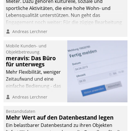
Mieter. Dazu gehören kulturelle, soziale und
sportliche Aktivitäten, die eine hohe Wohn- und
Lebensqualität unterstützen. Nun geht das
Engagement noch weiter: Für die zügige Bearbeitung
von Beschwerden – oder Lob – richtet das
Andreas Lerchner
Unternehmen mit Datatrains Applikation fürs Lob-
und Beschwerde-Management einen eigenen Kanal
Mobile Kunden- und
ein.
Objektbetreuung
meravis: Das Büro
für unterwegs
Mehr Flexibilität, weniger
Zeitaufwand und eine
einfache Bedienung - das
verspricht das aktuelle
Andreas Lerchner
Cockpit für mobile
Mitarbeiter von
Bestandsdaten
Datatrain. Die meravis
Mehr Wert auf den Datenbestand legen
Wohnungsbau- und
Ein belastbarer Datenbestand zu ihren Objekten
Immobilien GmbH hat