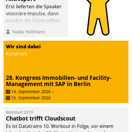
Erst lieferten die Speaker
visionäre Impulse, dann
wurden die Gäste selbst
aktiv und sammelten
Nadja Hußmann
methodisch
Vernetzungsideen fürs
Wir sind dabei
Quartier. Dazwischen
Kongress
zeigte Datatrain, was es
Neues zu bieten hat.
28. Kongress Immobilien- und Facility-
Management mit SAP in Berlin
14. September 2026
–
15. September 2026
Workout 2019
Chatbot trifft Cloudscout
Es ist Datatrains 10. Workout in Folge, vor einem