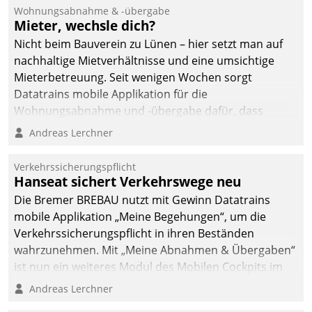
Wohnungsabnahme & -übergabe
Mieter, wechsle dich?
Nicht beim Bauverein zu Lünen – hier setzt man auf
nachhaltige Mietverhältnisse und eine umsichtige
Mieterbetreuung. Seit wenigen Wochen sorgt
Datatrains mobile Applikation für die
Wohnungsabnahme und -übergabe dafür, dass
Mieter wohlgeordnet kommen und, so es sein muss,
Andreas Lerchner
gehen können.
Verkehrssicherungspflicht
Hanseat sichert Verkehrswege neu
Die Bremer BREBAU nutzt mit Gewinn Datatrains
mobile Applikation „Meine Begehungen“, um die
Verkehrssicherungspflicht in ihren Beständen
wahrzunehmen. Mit „Meine Abnahmen & Übergaben“
ist nun ein weiteres Modul des Mobilen Cockpits im
Einsatz.
Andreas Lerchner