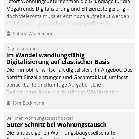
liefert Wohnungsunternehmen die Grundlage für die
sich dabei für den Betrieb
Megatrends Digitalisierung und Effizienzsteigerung –
der Lösung über die SAP
doch vielerorts muss er erst noch aufgebaut werden.
Cloud Platform
Mobile Lösungen sind dabei eine große Hilfe.
entschieden - als erstes
Sabine Wiedemann
Unternehmen am
Wohnungsmarkt.
Digitalisierung
Im Wandel wandlungsfähig –
Digitalisierung auf elastischer Basis
Die Immobilienwirtschaft digitalisiert ihr Angebot. Das
betrifft Einzelleistungen und Gesamtablauf, umfasst
benachbarte und künftige Aufgaben. Die
Bedingungen ändern sich ständig. Wie lässt sich
technisch die Kontrolle wahren und zugleich Freiraum
Jörn Beckmann
fürs Wachsen öffnen?
Berliner Wohnungstauschportal
Guter Schnitt bei Wohnungstausch
Die landeseigenen Wohnungsbaugesellschaften