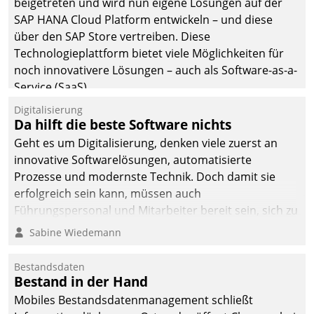
beigetreten und wird nun eigene Lösungen auf der
SAP HANA Cloud Platform entwickeln – und diese
über den SAP Store vertreiben. Diese
Technologieplattform bietet viele Möglichkeiten für
noch innovativere Lösungen – auch als Software-as-a-
Service (SaaS).
Digitalisierung
Da hilft die beste Software nichts
Geht es um Digitalisierung, denken viele zuerst an
innovative Softwarelösungen, automatisierte
Prozesse und modernste Technik. Doch damit sie
erfolgreich sein kann, müssen auch
Führungspersonal und Mitarbeiter bereit sein, sich zu
verändern und anzupassen, sonst werden sie an ihr
Sabine Wiedemann
scheitern.
Bestandsdaten
Bestand in der Hand
Mobiles Bestandsdatenmanagement schließt