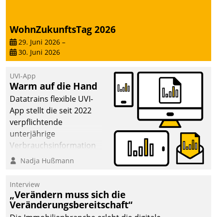
WohnZukunftsTag 2026
29. Juni 2026
–
30. Juni 2026
UVI-App
Warm auf die Hand
Datatrains flexible UVI-
App stellt die seit 2022
verpflichtende
unterjährige
Verbrauchsinformation
schnell, zuverlässig und
Nadja Hußmann
leicht bekömmlich bereit:
Die monatlichen
Interview
Mitteilungen zum
„Verändern muss sich die
Veränderungsbereitschaft“
Heizungs- und
Wasserverbrauch gehen