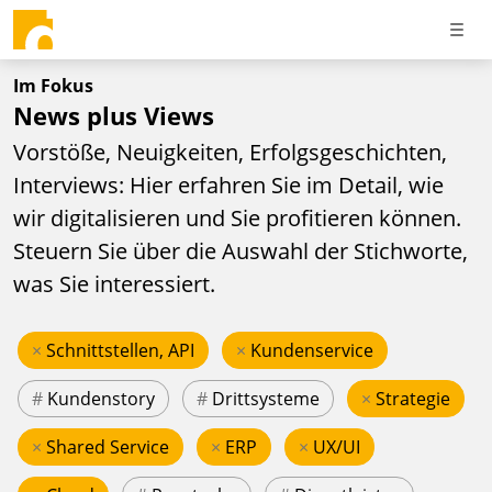
Im Fokus
News plus Views
Vorstöße, Neuigkeiten, Erfolgsgeschichten,
Interviews: Hier erfahren Sie im Detail, wie
wir digitalisieren und Sie profitieren können.
Steuern Sie über die Auswahl der Stichworte,
was Sie interessiert.
×
Schnittstellen, API
×
Kundenservice
#
Kundenstory
#
Drittsysteme
×
Strategie
×
Shared Service
×
ERP
×
UX/UI