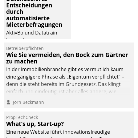
Entscheidungen
abgeben – rund um die
durch
Uhr.
automatisierte
Mieterbefragungen
AktivBo und Datatrain
kooperieren –
Immobilienunternehmen
Betreiberpflichten
Wie Sie vermeiden, den Bock zum Gärtner
profitieren: Die nahtlose
zu machen
Integration der Lösungen
In der Immobilienbranche gibt es vermutlich kaum
von AktivBo und
eine gängigere Phrase als „Eigentum verpflichtet“ –
Datatrain ermöglicht
denn die steht bereits im Grundgesetz. Das klingt
automatisiert ausgelöste,
einfach und eindeutig, ist aber alles andere, wie
zielgerichtete
Branchenbeschäftigte wissen. Denn mit der
Mieterbefragungen – eine
Jörn Beckmann
Verantwortung folgen Verpflichtungen.
starke Grundlage für
intelligente,
PropTechCheck
datengestützte
What’s up, Start-up?
Entscheidungen.
Eine neue Website führt innovationsfreudige