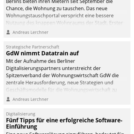
Berlins bieten ihren Mietern seit September die
Chance, die Wohnung zu tauschen. Das neue
Wohnungstauschportal verspricht eine bessere
Nutzung des knappen Wohnraums der Stadt. Erster
Anwendungsfall für Datatrains Lösung API-Hub mit
Andreas Lerchner
Schnittstellen zu den ERP-Systemen der
Unternehmen.
Strategische Partnerschaft
GdW nimmt Datatrain auf
Mit der Aufnahme des Berliner
Digitalisierungspartners unterstreicht der
Spitzenverband der Wohnungswirtschaft GdW die
zentrale Herausforderung, neue Strategien und
Geschäftsmodelle für die Wohnungswirtschaft zu
entwickeln.
Andreas Lerchner
Digitalisierung
Fünf Tipps für eine erfolgreiche Software-
Einführung