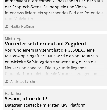
Immobilienunternehmen zu passenden Partnern aus
der Proptech-Szene. Fallbeispiele und Video-
Interviews liefern ein sprechendes Bild der Potenziale
und Fähigkeiten.
Nadja Hußmann
Mieter-App
Vorreiter setzt erneut auf Zugpferd
Vor rund einem Jahrzehnt hat die GESOBAU eine
Mieter-App eingeführt. Nun wird die von Datatrain
entwickelte SAP-integrierte Anwendung durch die
Neuversion abgelöst. Die zugrunde liegende
Cloudplattform bietet ideale Voraussetzungen, um
die Funktionalität der App zu erweitern und weitere
Andreas Lerchner
innovative Apps, auch von Drittanbietern, in SAP zu
integrieren.
Hackathon
Sesam, öffne dich!
Datatrain startet beim ersten KIWI Platform