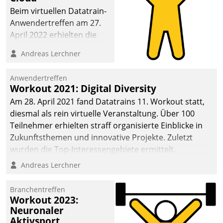
anspruchsvollen
Beim virtuellen Datatrain-
Aufgaben und
Anwendertreffen am 27.
abnehmendem
April 2022 erhielten die
Nachwuchs?
Teilnehmerinnen und
Andreas Lerchner
Teilnehmer kurzweilige
Einblicke in innovative
Anwendertreffen
Cloud-Strategien und -
Workout 2021: Digital Diversity
Lösungen mit hohem
Am 28. April 2021 fand Datatrains 11. Workout statt,
Zukunftspotenzial.
diesmal als rein virtuelle Veranstaltung. Über 100
Teilnehmer erhielten straff organisierte Einblicke in
Zukunftsthemen und innovative Projekte. Zuletzt
wurden die Top-Interessengebiete ermittelt.
Andreas Lerchner
Branchentreffen
Workout 2023:
Neuronaler
Aktivsport