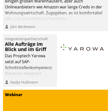
einigen großen Warenhäusern, aber auch
Onlineanbietern wie Amazon war lange Credo in der
Wohnungswirtschaft. Zugegeben, es ist komfortabel
alles aus einer Hand zu beziehen...
Jörn Beckmann
Integrationspartnerschaft
Alle Aufträge im
Blick und im Griff
Das Proptech Yarowa
setzt auf SAP-
Schnittstellenkompetenz:
Datatrain integriert
Yarowas Portal zur
Nadja Hußmann
Vergabe und Verwaltung
von Aufträgen der
Webinar
operativen
Instandhaltung in die
SAP-Systemlandschaft