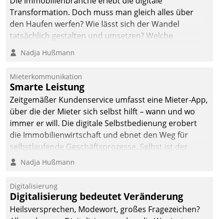
Die Immobilienbranche erlebt die digitale
automatisiert, vollständig
Transformation. Doch muss man gleich alles über
und auf Wunsch über
den Haufen werfen? Wie lässt sich der Wandel
mehrere zuvor
tatsächlich gestalten und umsetzen? Welche
festgelegte
Argumente zählen wirklich?
Nadja Hußmann
Kommunikationswege bei
den Empfängern ein.
Mieterkommunikation
Smarte Leistung
Zeitgemäßer Kundenservice umfasst eine Mieter-App,
über die der Mieter sich selbst hilft – wann und wo
immer er will. Die digitale Selbstbedienung erobert
die Immobilienwirtschaft und ebnet den Weg für
selbstlaufende Geschäftsprozesse. Selbst ist der
Kunde und smart der Serviceanbieter.
Nadja Hußmann
Digitalisierung
Digitalisierung bedeutet Veränderung
Heilsversprechen, Modewort, großes Fragezeichen?