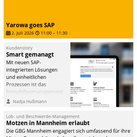
deutscher
Wohnungsunternehmen
– und beschleunigt damit
Yarowa goes SAP
den Weg vom
2. Juli 2026
11:00
–
11:30
Mieteranliegen zum
Dienstleisterauftrag.
Kundenstory
Smart gemanagt
Mit neuen SAP-
integrierten Lösungen
und einheitlichen
Prozessen ist das
Immobilienmanagement
der Bayerischen
Nadja Hußmann
Versorgungskammer im
Ressort Kapitalanlage für
Lob- und Beschwerde-Management
künftige Aufgaben und
Motzen in Mannheim erlaubt
Herausforderungen
Die GBG Mannheim engagiert sich umfassend für ihre
gerüstet.