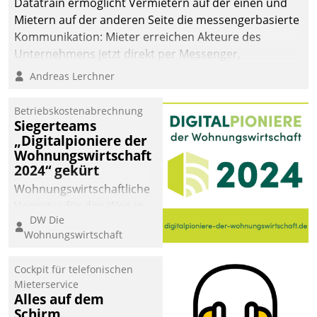
Datatrain ermöglicht Vermietern auf der einen und
man auf
Mietern auf der anderen Seite die messengerbasierte
Cloudtechnologie,
Kommunikation: Mieter erreichen Akteure des
bewährte und Startup-
Unternehmens jetzt direkt per Messenger,
Partner sowie erstmals
Mitarbeiter oder Dienstleister empfangen oder
Andreas Lerchner
agile Projektmethoden.
versenden die Nachrichten via Cockpit.
Betriebskostenabrechnung
Siegerteams
„Digitalpioniere der
Wohnungswirtschaft
2024“ gekürt
Wohnungswirtschaftliche
Vorreiter für den Weg in
DW Die
eine digitale Zukunft zu
Wohnungswirtschaft
finden, ist das Ziel des
Awards „Digitalpioniere
Cockpit für telefonischen
der
Mieterservice
Wohnungswirtschaft“.
Alles auf dem
Bewerben können sich
Schirm