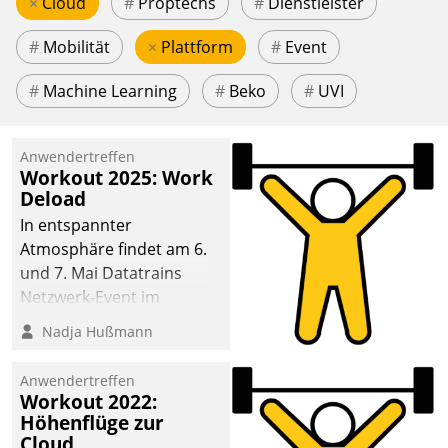
×
Cloud
#
Proptechs
#
Dienstleister
#
Mobilität
×
Plattform
#
Event
#
Machine Learning
#
Beko
#
UVI
Anwendertreffen
Workout 2025: Work
Deload
In entspannter
Atmosphäre findet am 6.
und 7. Mai Datatrains
Netzwerk-Event im
Kunden- und Partnerkreis
Nadja Hußmann
statt. Zentrale Frage: Wie
lassen sich
Anwendertreffen
Mammutprojekte
Workout 2022:
meistern und Workloads
Höhenflüge zur
Cloud
wuppen – bei zunehmend