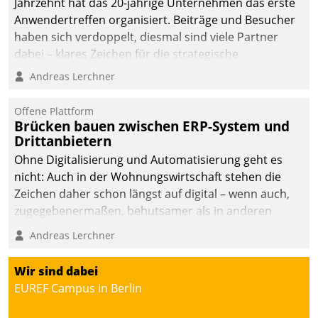
Jahrzehnt hat das 20-jährige Unternehmen das erste
Anwendertreffen organisiert. Beiträge und Besucher
haben sich verdoppelt, diesmal sind viele Partner
dabei – klares Zeichen für die strategische
Fokussierung auf den Kunden.
Andreas Lerchner
Offene Plattform
Brücken bauen zwischen ERP-System und
Drittanbietern
Ohne Digitalisierung und Automatisierung geht es
nicht: Auch in der Wohnungswirtschaft stehen die
Zeichen daher schon längst auf digital – wenn auch,
zugegebenermaßen, behutsamer als in anderen
Branchen.
Andreas Lerchner
Wir sind dabei
EUREF Campus in Berlin