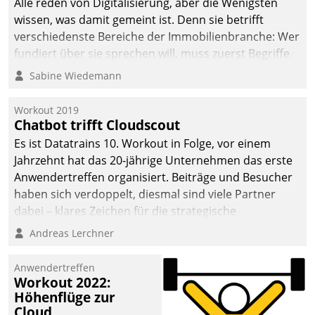
Alle reden von Digitalisierung, aber die Wenigsten
wissen, was damit gemeint ist. Denn sie betrifft
verschiedenste Bereiche der Immobilienbranche: Wer
fundiert über sie sprechen will, muss zuerst Begriffe
klären. Ein Aspekt ist die betriebliche Optimierung:
Sabine Wiedemann
Moderne Softwarelösungen ermöglichen große
Einsparungen durch optimierte und automatisierte
Workout 2019
Prozesse. Doch man darf nicht zu viel erwarten: Allein
Chatbot trifft Cloudscout
mit der Einführung einer neuen Software ist es nicht
Es ist Datatrains 10. Workout in Folge, vor einem
getan. Die Digitalisierung erfordert von Unternehmen
Jahrzehnt hat das 20-jährige Unternehmen das erste
die Bereitschaft, sich zu überprüfen, zu hinterfragen
Anwendertreffen organisiert. Beiträge und Besucher
und zu verändern.
haben sich verdoppelt, diesmal sind viele Partner
dabei – klares Zeichen für die strategische
Fokussierung auf den Kunden.
Andreas Lerchner
Anwendertreffen
Workout 2022:
Höhenflüge zur
Cloud