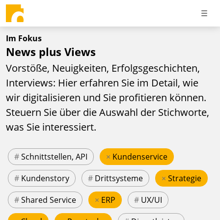
Im Fokus
News plus Views
Vorstöße, Neuigkeiten, Erfolgsgeschichten,
Interviews: Hier erfahren Sie im Detail, wie
wir digitalisieren und Sie profitieren können.
Steuern Sie über die Auswahl der Stichworte,
was Sie interessiert.
#
Schnittstellen, API
×
Kundenservice
#
Kundenstory
#
Drittsysteme
×
Strategie
#
Shared Service
×
ERP
#
UX/UI