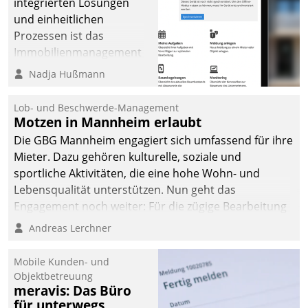
integrierten Lösungen
und einheitlichen
Prozessen ist das
Immobilienmanagement
der Bayerischen
Nadja Hußmann
Versorgungskammer im
Ressort Kapitalanlage für
Lob- und Beschwerde-Management
künftige Aufgaben und
Motzen in Mannheim erlaubt
Herausforderungen
Die GBG Mannheim engagiert sich umfassend für ihre
gerüstet.
Mieter. Dazu gehören kulturelle, soziale und
sportliche Aktivitäten, die eine hohe Wohn- und
Lebensqualität unterstützen. Nun geht das
Engagement noch weiter: Für die zügige Bearbeitung
von Beschwerden – oder Lob – richtet das
Andreas Lerchner
Unternehmen mit Datatrains Applikation fürs Lob-
und Beschwerde-Management einen eigenen Kanal
Mobile Kunden- und
ein.
Objektbetreuung
meravis: Das Büro
für unterwegs