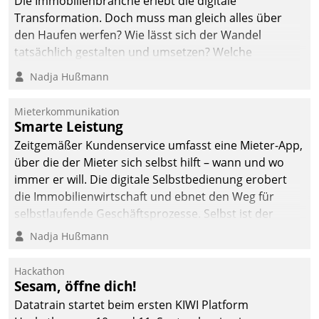
Die Immobilienbranche erlebt die digitale
automatisiert, vollständig
Transformation. Doch muss man gleich alles über
und auf Wunsch über
den Haufen werfen? Wie lässt sich der Wandel
mehrere zuvor
tatsächlich gestalten und umsetzen? Welche
festgelegte
Argumente zählen wirklich?
Nadja Hußmann
Kommunikationswege bei
den Empfängern ein.
Mieterkommunikation
Smarte Leistung
Zeitgemäßer Kundenservice umfasst eine Mieter-App,
über die der Mieter sich selbst hilft – wann und wo
immer er will. Die digitale Selbstbedienung erobert
die Immobilienwirtschaft und ebnet den Weg für
selbstlaufende Geschäftsprozesse. Selbst ist der
Kunde und smart der Serviceanbieter.
Nadja Hußmann
Hackathon
Sesam, öffne dich!
Datatrain startet beim ersten KIWI Platform