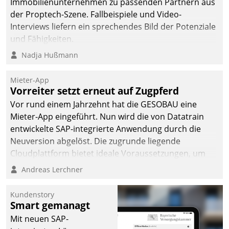
Immobilienunternehmen zu passenden Partnern aus
der Proptech-Szene. Fallbeispiele und Video-
Interviews liefern ein sprechendes Bild der Potenziale
und Fähigkeiten.
Nadja Hußmann
Mieter-App
Vorreiter setzt erneut auf Zugpferd
Vor rund einem Jahrzehnt hat die GESOBAU eine
Mieter-App eingeführt. Nun wird die von Datatrain
entwickelte SAP-integrierte Anwendung durch die
Neuversion abgelöst. Die zugrunde liegende
Cloudplattform bietet ideale Voraussetzungen, um
die Funktionalität der App zu erweitern und weitere
Andreas Lerchner
innovative Apps, auch von Drittanbietern, in SAP zu
integrieren.
Kundenstory
Smart gemanagt
Mit neuen SAP-