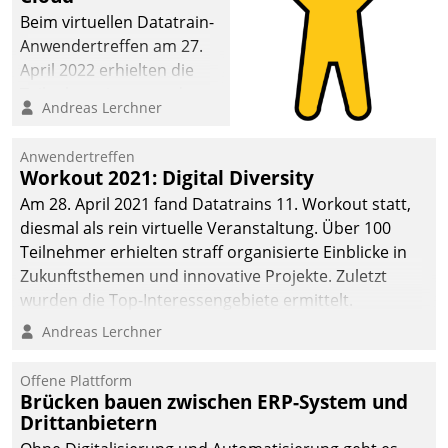
Beim virtuellen Datatrain-
Anwendertreffen am 27.
April 2022 erhielten die
Teilnehmerinnen und
Andreas Lerchner
Teilnehmer kurzweilige
Einblicke in innovative
Anwendertreffen
Cloud-Strategien und -
Workout 2021: Digital Diversity
Lösungen mit hohem
Am 28. April 2021 fand Datatrains 11. Workout statt,
Zukunftspotenzial.
diesmal als rein virtuelle Veranstaltung. Über 100
Teilnehmer erhielten straff organisierte Einblicke in
Zukunftsthemen und innovative Projekte. Zuletzt
wurden die Top-Interessengebiete ermittelt.
Andreas Lerchner
Offene Plattform
Brücken bauen zwischen ERP-System und
Drittanbietern