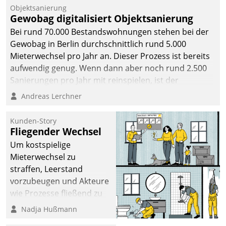
Unternehmen.
Objektsanierung
Gewobag digitalisiert Objektsanierung
Bei rund 70.000 Bestandswohnungen stehen bei der
Gewobag in Berlin durchschnittlich rund 5.000
Mieterwechsel pro Jahr an. Dieser Prozess ist bereits
aufwendig genug. Wenn dann aber noch rund 2.500
Sanierungen pro Jahr mit reinspielen, ist der
Betreuungs- und Organisationsaufwand immens. Im
Andreas Lerchner
Rahmen ihrer Digitalisierungsstrategie hat das
kommunale Wohnungsbauunternehmen daher
Kunden-Story
gemeinsam mit der Berliner Datatrain GmbH den
Fliegender Wechsel
Teilprozess der Objektsanierung digitalisiert.
Um kostspielige
Mieterwechsel zu
straffen, Leerstand
vorzubeugen und Akteure
wie Prozesse fließend zu
vernetzen, nutzt die
Nadja Hußmann
Berliner Gewobag seit