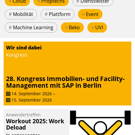
×
Cloud
×
Proptechs
#
Dienstleister
#
Mobilität
#
Plattform
×
Event
#
Machine Learning
×
Beko
×
UVI
Wir sind dabei
Kongress
28. Kongress Immobilien- und Facility-
Management mit SAP in Berlin
14. September 2026
–
15. September 2026
Anwendertreffen
Workout 2025: Work
Deload