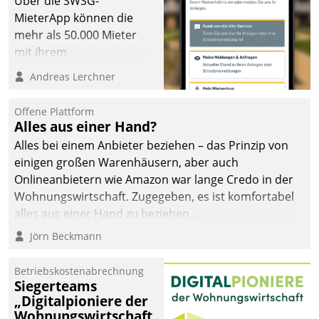
Über die SWSG-
MieterApp können die
mehr als 50.000 Mieter
mit ihrem
Wohnungsunternehmen
Andreas Lerchner
kommunizieren, auf dem
Laufenden bleiben, Daten
Offene Plattform
einsehen und ändern
Alles aus einer Hand?
oder
Alles bei einem Anbieter beziehen – das Prinzip von
Schadensmeldungen
einigen großen Warenhäusern, aber auch
abgeben – rund um die
Onlineanbietern wie Amazon war lange Credo in der
Uhr.
Wohnungswirtschaft. Zugegeben, es ist komfortabel
alles aus einer Hand zu beziehen...
Jörn Beckmann
Betriebskostenabrechnung
Siegerteams
„Digitalpioniere der
Wohnungswirtschaft