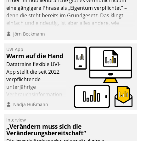
In der Immobilienbranche gibt es vermutlich kaum
eine gängigere Phrase als „Eigentum verpflichtet“ –
denn die steht bereits im Grundgesetz. Das klingt
einfach und eindeutig, ist aber alles andere, wie
Branchenbeschäftigte wissen. Denn mit der
Jörn Beckmann
Verantwortung folgen Verpflichtungen.
UVI-App
Warm auf die Hand
Datatrains flexible UVI-
App stellt die seit 2022
verpflichtende
unterjährige
Verbrauchsinformation
schnell, zuverlässig und
Nadja Hußmann
leicht bekömmlich bereit:
Die monatlichen
Interview
Mitteilungen zum
„Verändern muss sich die
Veränderungsbereitschaft“
Heizungs- und
Wasserverbrauch gehen