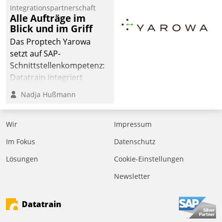
Jahresbeginn eine
Integrationspartnerschaft
Überblick, Einsicht und
Alle Aufträge im
Blick und im Griff
Eingriff bietende Lösung.
Zur Entwicklung setzte
Das Proptech Yarowa
man auf
setzt auf SAP-
Cloudtechnologie,
Schnittstellenkompetenz:
bewährte und Startup-
Datatrain integriert
Partner sowie erstmals
Yarowas Portal zur
Nadja Hußmann
agile Projektmethoden.
Vergabe und Verwaltung
von Aufträgen der
Wir
Impressum
operativen
Instandhaltung in die
Im Fokus
Datenschutz
SAP-Systemlandschaft
Lösungen
Cookie-Einstellungen
deutscher
Wohnungsunternehmen
Newsletter
– und beschleunigt damit
den Weg vom
Datatrain
Mieteranliegen zum
Dienstleisterauftrag.