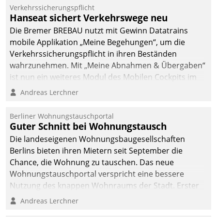
Verkehrssicherungspflicht
Hanseat sichert Verkehrswege neu
Die Bremer BREBAU nutzt mit Gewinn Datatrains
mobile Applikation „Meine Begehungen“, um die
Verkehrssicherungspflicht in ihren Beständen
wahrzunehmen. Mit „Meine Abnahmen & Übergaben“
ist nun ein weiteres Modul des Mobilen Cockpits im
Einsatz.
Andreas Lerchner
Berliner Wohnungstauschportal
Guter Schnitt bei Wohnungstausch
Die landeseigenen Wohnungsbaugesellschaften
Berlins bieten ihren Mietern seit September die
Chance, die Wohnung zu tauschen. Das neue
Wohnungstauschportal verspricht eine bessere
Nutzung des knappen Wohnraums der Stadt. Erster
Anwendungsfall für Datatrains Lösung API-Hub mit
Andreas Lerchner
Schnittstellen zu den ERP-Systemen der