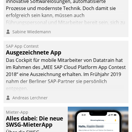
innovative Softwarelösungen, automatisierte
Prozesse und modernste Technik. Doch damit sie
erfolgreich sein kann, müssen auch
Führungspersonal und Mitarbeiter bereit sein, sich zu
verändern und anzupassen, sonst werden sie an ihr
Sabine Wiedemann
scheitern.
SAP App Contest
Ausgezeichnete App
Das Cockpit für mobile Mitarbeiter von Datatrain hat
im Rahmen des „MEE SAP Cloud Platform App Contest
2018“ eine Auszeichnung erhalten. Im Frühjahr 2019
nahm der Berliner SAP-Partner sie persönlich
entgegen.
Andreas Lerchner
Mieter-App
Alles dabei: Die neue
SWSG-MieterApp