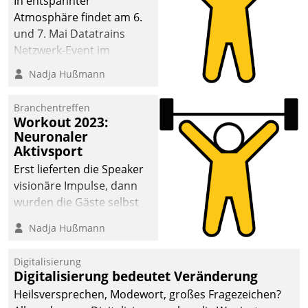
In entspannter
Atmosphäre findet am 6.
und 7. Mai Datatrains
Netzwerk-Event im
Kunden- und Partnerkreis
Nadja Hußmann
statt. Zentrale Frage: Wie
lassen sich
Branchentreffen
Mammutprojekte
Workout 2023:
meistern und Workloads
Neuronaler
Aktivsport
wuppen – bei zunehmend
anspruchsvollen
Erst lieferten die Speaker
Aufgaben und
visionäre Impulse, dann
abnehmendem
wurden die Gäste selbst
Nachwuchs?
aktiv und sammelten
Nadja Hußmann
methodisch
Vernetzungsideen fürs
Digitalisierung
Quartier. Dazwischen
Digitalisierung bedeutet Veränderung
zeigte Datatrain, was es
Heilsversprechen, Modewort, großes Fragezeichen?
Neues zu bieten hat.