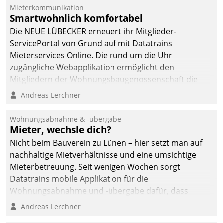
von AktivBo und
Mieterkommunikation
Datatrain ermöglicht
Smartwohnlich komfortabel
automatisiert ausgelöste,
Die NEUE LÜBECKER erneuert ihr Mitglieder-
zielgerichtete
ServicePortal von Grund auf mit Datatrains
Mieterbefragungen – eine
Mieterservices Online. Die rund um die Uhr
starke Grundlage für
zugängliche Webapplikation ermöglicht den
intelligente,
Mitgliedern der Wohnungs­bau­genossenschaft die
datengestützte
Kontaktaufnahme per Smartphone, Tablet oder PC.
Andreas Lerchner
Entscheidungen.
Wohnungsabnahme & -übergabe
Mieter, wechsle dich?
Nicht beim Bauverein zu Lünen – hier setzt man auf
nachhaltige Mietverhältnisse und eine umsichtige
Mieterbetreuung. Seit wenigen Wochen sorgt
Datatrains mobile Applikation für die
Wohnungsabnahme und -übergabe dafür, dass
Mieter wohlgeordnet kommen und, so es sein muss,
Andreas Lerchner
gehen können.