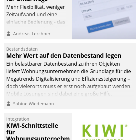
Mehr Flexibilität, weniger
Zeitaufwand und eine
einfache Bedienung - das
verspricht das aktuelle
Andreas Lerchner
Cockpit für mobile
Mitarbeiter von
Bestandsdaten
Datatrain. Die meravis
Mehr Wert auf den Datenbestand legen
Wohnungsbau- und
Ein belastbarer Datenbestand zu ihren Objekten
Immobilien GmbH hat
liefert Wohnungsunternehmen die Grundlage für die
sich dabei für den Betrieb
Megatrends Digitalisierung und Effizienzsteigerung –
der Lösung über die SAP
doch vielerorts muss er erst noch aufgebaut werden.
Cloud Platform
Mobile Lösungen sind dabei eine große Hilfe.
entschieden - als erstes
Sabine Wiedemann
Unternehmen am
Wohnungsmarkt.
Integration
KIWI-Schnittstelle
für
Wohnungsunternehmen