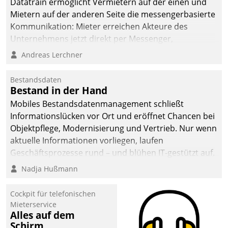
Datatrain ermöglicht Vermietern auf der einen und
Mietern auf der anderen Seite die messengerbasierte
Kommunikation: Mieter erreichen Akteure des
Unternehmens jetzt direkt per Messenger,
Mitarbeiter oder Dienstleister empfangen oder
Andreas Lerchner
versenden die Nachrichten via Cockpit.
Bestandsdaten
Bestand in der Hand
Mobiles Bestandsdatenmanagement schließt
Informationslücken vor Ort und eröffnet Chancen bei
Objektpflege, Modernisierung und Vertrieb. Nur wenn
aktuelle Informationen vorliegen, laufen
Geschäftsprozesse rund – und blühen IT-gestützt auf.
Nadja Hußmann
Cockpit für telefonischen
Mieterservice
Alles auf dem
Schirm