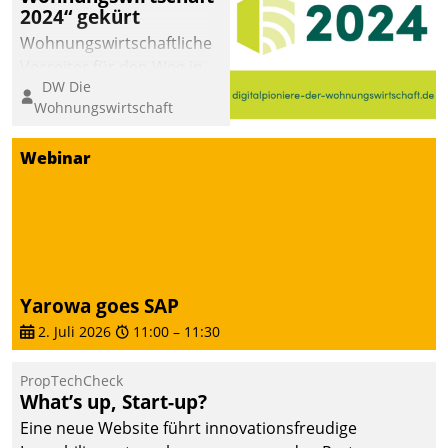
2024“ gekürt
Wohnungswirtschaftliche
Vorreiter für den Weg in
DW Die
eine digitale Zukunft zu
Wohnungswirtschaft
finden, ist das Ziel des
Awards „Digitalpioniere
Webinar
der
Wohnungswirtschaft“.
Bewerben können sich
dafür ein Team
bestehend aus
Wohnungsunternehmen
Yarowa goes SAP
und PropTech.
2. Juli 2026
11:00
–
11:30
PropTechCheck
What’s up, Start-up?
Eine neue Website führt innovationsfreudige