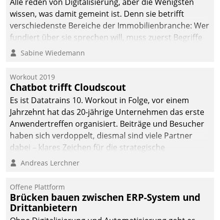
Alle reden von Digitalisierung, aber die Wenigsten
wissen, was damit gemeint ist. Denn sie betrifft
verschiedenste Bereiche der Immobilienbranche: Wer
fundiert über sie sprechen will, muss zuerst Begriffe
klären. Ein Aspekt ist die betriebliche Optimierung:
Sabine Wiedemann
Moderne Softwarelösungen ermöglichen große
Einsparungen durch optimierte und automatisierte
Workout 2019
Prozesse. Doch man darf nicht zu viel erwarten: Allein
Chatbot trifft Cloudscout
mit der Einführung einer neuen Software ist es nicht
Es ist Datatrains 10. Workout in Folge, vor einem
getan. Die Digitalisierung erfordert von Unternehmen
Jahrzehnt hat das 20-jährige Unternehmen das erste
die Bereitschaft, sich zu überprüfen, zu hinterfragen
Anwendertreffen organisiert. Beiträge und Besucher
und zu verändern.
haben sich verdoppelt, diesmal sind viele Partner
dabei – klares Zeichen für die strategische
Fokussierung auf den Kunden.
Andreas Lerchner
Offene Plattform
Brücken bauen zwischen ERP-System und
Drittanbietern