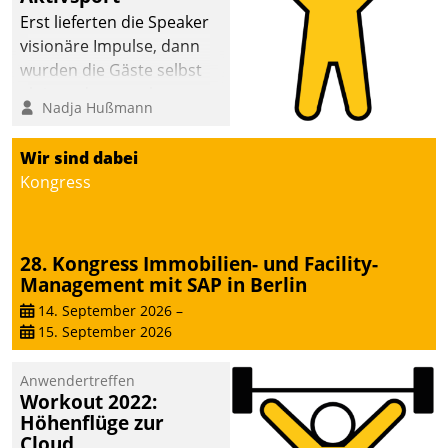
anspruchsvollen
Erst lieferten die Speaker
Aufgaben und
visionäre Impulse, dann
abnehmendem
wurden die Gäste selbst
Nachwuchs?
aktiv und sammelten
Nadja Hußmann
methodisch
Vernetzungsideen fürs
Wir sind dabei
Quartier. Dazwischen
Kongress
zeigte Datatrain, was es
Neues zu bieten hat.
28. Kongress Immobilien- und Facility-
Management mit SAP in Berlin
14. September 2026
–
15. September 2026
Anwendertreffen
Workout 2022:
Höhenflüge zur
Cloud