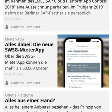
im Rahmen des „MEE SAP Cloud Platform App Contest
2018“ eine Auszeichnung erhalten. Im Frühjahr 2019
nahm der Berliner SAP-Partner sie persönlich
entgegen.
Andreas Lerchner
Mieter-App
Alles dabei: Die neue
SWSG-MieterApp
Über die SWSG-
MieterApp können die
mehr als 50.000 Mieter
mit ihrem
Wohnungsunternehmen
Andreas Lerchner
kommunizieren, auf dem
Laufenden bleiben, Daten
Offene Plattform
einsehen und ändern
Alles aus einer Hand?
oder
Alles bei einem Anbieter beziehen – das Prinzip von
Schadensmeldungen