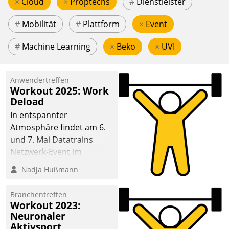
×
Cloud
×
Proptechs
#
Dienstleister
#
Mobilität
#
Plattform
×
Event
#
Machine Learning
×
Beko
×
UVI
Anwendertreffen
Workout 2025: Work
Deload
In entspannter
Atmosphäre findet am 6.
und 7. Mai Datatrains
Netzwerk-Event im
Kunden- und Partnerkreis
Nadja Hußmann
statt. Zentrale Frage: Wie
lassen sich
Branchentreffen
Mammutprojekte
Workout 2023:
meistern und Workloads
Neuronaler
Aktivsport
wuppen – bei zunehmend