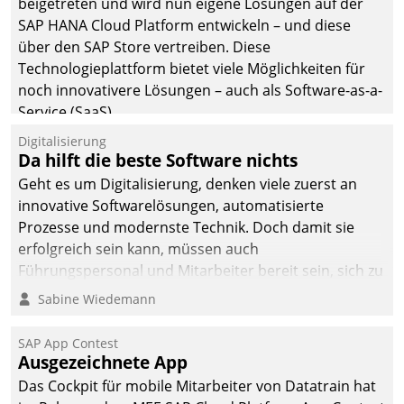
beigetreten und wird nun eigene Lösungen auf der
SAP HANA Cloud Platform entwickeln – und diese
über den SAP Store vertreiben. Diese
Technologieplattform bietet viele Möglichkeiten für
noch innovativere Lösungen – auch als Software-as-a-
Service (SaaS).
Digitalisierung
Da hilft die beste Software nichts
Geht es um Digitalisierung, denken viele zuerst an
innovative Softwarelösungen, automatisierte
Prozesse und modernste Technik. Doch damit sie
erfolgreich sein kann, müssen auch
Führungspersonal und Mitarbeiter bereit sein, sich zu
verändern und anzupassen, sonst werden sie an ihr
Sabine Wiedemann
scheitern.
SAP App Contest
Ausgezeichnete App
Das Cockpit für mobile Mitarbeiter von Datatrain hat