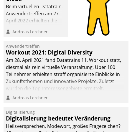
Beim virtuellen Datatrain-
Anwendertreffen am 27.
April 2022 erhielten die
Teilnehmerinnen und
Andreas Lerchner
Teilnehmer kurzweilige
Einblicke in innovative
Anwendertreffen
Cloud-Strategien und -
Workout 2021: Digital Diversity
Lösungen mit hohem
Am 28. April 2021 fand Datatrains 11. Workout statt,
Zukunftspotenzial.
diesmal als rein virtuelle Veranstaltung. Über 100
Teilnehmer erhielten straff organisierte Einblicke in
Zukunftsthemen und innovative Projekte. Zuletzt
wurden die Top-Interessengebiete ermittelt.
Andreas Lerchner
Digitalisierung
Digitalisierung bedeutet Veränderung
Heilsversprechen, Modewort, großes Fragezeichen?