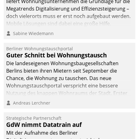
liefert Wohnungsunternehmen die Grundlage für die
sich dabei für den Betrieb
Megatrends Digitalisierung und Effizienzsteigerung –
der Lösung über die SAP
doch vielerorts muss er erst noch aufgebaut werden.
Cloud Platform
Mobile Lösungen sind dabei eine große Hilfe.
entschieden - als erstes
Sabine Wiedemann
Unternehmen am
Wohnungsmarkt.
Berliner Wohnungstauschportal
Guter Schnitt bei Wohnungstausch
Die landeseigenen Wohnungsbaugesellschaften
Berlins bieten ihren Mietern seit September die
Chance, die Wohnung zu tauschen. Das neue
Wohnungstauschportal verspricht eine bessere
Nutzung des knappen Wohnraums der Stadt. Erster
Anwendungsfall für Datatrains Lösung API-Hub mit
Andreas Lerchner
Schnittstellen zu den ERP-Systemen der
Unternehmen.
Strategische Partnerschaft
GdW nimmt Datatrain auf
Mit der Aufnahme des Berliner