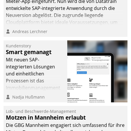
Mieter-App eingeführt. Nun wird die von Datatrain
entwickelte SAP-integrierte Anwendung durch die
Neuversion abgelöst. Die zugrunde liegende
Cloudplattform bietet ideale Voraussetzungen, um
die Funktionalität der App zu erweitern und weitere
Andreas Lerchner
innovative Apps, auch von Drittanbietern, in SAP zu
integrieren.
Kundenstory
Smart gemanagt
Mit neuen SAP-
integrierten Lösungen
und einheitlichen
Prozessen ist das
Immobilienmanagement
der Bayerischen
Nadja Hußmann
Versorgungskammer im
Ressort Kapitalanlage für
Lob- und Beschwerde-Management
künftige Aufgaben und
Motzen in Mannheim erlaubt
Herausforderungen
Die GBG Mannheim engagiert sich umfassend für ihre
gerüstet.