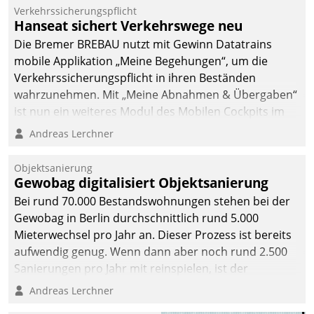
Verkehrssicherungspflicht
Hanseat sichert Verkehrswege neu
Die Bremer BREBAU nutzt mit Gewinn Datatrains
mobile Applikation „Meine Begehungen“, um die
Verkehrssicherungspflicht in ihren Beständen
wahrzunehmen. Mit „Meine Abnahmen & Übergaben“
ist nun ein weiteres Modul des Mobilen Cockpits im
Einsatz.
Andreas Lerchner
Objektsanierung
Gewobag digitalisiert Objektsanierung
Bei rund 70.000 Bestandswohnungen stehen bei der
Gewobag in Berlin durchschnittlich rund 5.000
Mieterwechsel pro Jahr an. Dieser Prozess ist bereits
aufwendig genug. Wenn dann aber noch rund 2.500
Sanierungen pro Jahr mit reinspielen, ist der
Betreuungs- und Organisationsaufwand immens. Im
Andreas Lerchner
Rahmen ihrer Digitalisierungsstrategie hat das