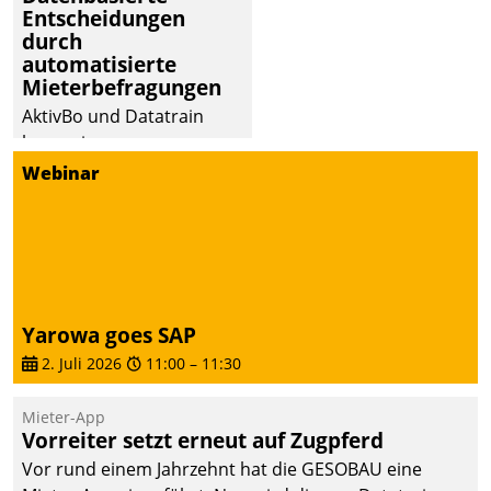
dafür ein Team
Entscheidungen
durch
bestehend aus
automatisierte
Wohnungsunternehmen
Mieterbefragungen
und PropTech.
AktivBo und Datatrain
kooperieren –
Immobilienunternehmen
Webinar
profitieren: Die nahtlose
Integration der Lösungen
von AktivBo und
Datatrain ermöglicht
automatisiert ausgelöste,
zielgerichtete
Yarowa goes SAP
Mieterbefragungen – eine
2. Juli 2026
11:00
–
11:30
starke Grundlage für
intelligente,
Mieter-App
datengestützte
Vorreiter setzt erneut auf Zugpferd
Entscheidungen.
Vor rund einem Jahrzehnt hat die GESOBAU eine