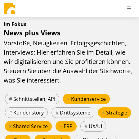
Im Fokus
News plus Views
Vorstöße, Neuigkeiten, Erfolgsgeschichten,
Interviews: Hier erfahren Sie im Detail, wie
wir digitalisieren und Sie profitieren können.
Steuern Sie über die Auswahl der Stichworte,
was Sie interessiert.
#
Schnittstellen, API
×
Kundenservice
#
Kundenstory
#
Drittsysteme
×
Strategie
×
Shared Service
×
ERP
#
UX/UI