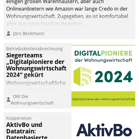
einigen großen Warenhäusern, aber auch
abgeben – rund um die
Onlineanbietern wie Amazon war lange Credo in der
Uhr.
Wohnungswirtschaft. Zugegeben, es ist komfortabel
alles aus einer Hand zu beziehen...
Jörn Beckmann
Betriebskostenabrechnung
Siegerteams
„Digitalpioniere der
Wohnungswirtschaft
2024“ gekürt
Wohnungswirtschaftliche
Vorreiter für den Weg in
DW Die
eine digitale Zukunft zu
Wohnungswirtschaft
finden, ist das Ziel des
Awards „Digitalpioniere
Kooperation
der
AktivBo und
Wohnungswirtschaft“.
Datatrain:
Bewerben können sich
Datenbasierte