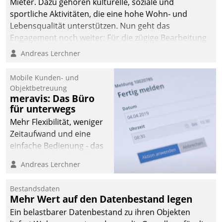
Mieter. Dazu gehören kulturelle, soziale und
sportliche Aktivitäten, die eine hohe Wohn- und
Lebensqualität unterstützen. Nun geht das
Engagement noch weiter: Für die zügige Bearbeitung
von Beschwerden – oder Lob – richtet das
Andreas Lerchner
Unternehmen mit Datatrains Applikation fürs Lob-
und Beschwerde-Management einen eigenen Kanal
Mobile Kunden- und
ein.
Objektbetreuung
meravis: Das Büro
für unterwegs
Mehr Flexibilität, weniger
Zeitaufwand und eine
einfache Bedienung - das
verspricht das aktuelle
Andreas Lerchner
Cockpit für mobile
Mitarbeiter von
Bestandsdaten
Datatrain. Die meravis
Mehr Wert auf den Datenbestand legen
Wohnungsbau- und
Ein belastbarer Datenbestand zu ihren Objekten
Immobilien GmbH hat