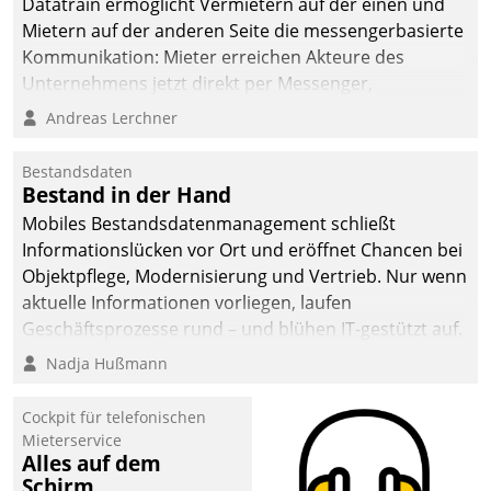
Datatrain ermöglicht Vermietern auf der einen und
Mietern auf der anderen Seite die messengerbasierte
Kommunikation: Mieter erreichen Akteure des
Unternehmens jetzt direkt per Messenger,
Mitarbeiter oder Dienstleister empfangen oder
Andreas Lerchner
versenden die Nachrichten via Cockpit.
Bestandsdaten
Bestand in der Hand
Mobiles Bestandsdatenmanagement schließt
Informationslücken vor Ort und eröffnet Chancen bei
Objektpflege, Modernisierung und Vertrieb. Nur wenn
aktuelle Informationen vorliegen, laufen
Geschäftsprozesse rund – und blühen IT-gestützt auf.
Nadja Hußmann
Cockpit für telefonischen
Mieterservice
Alles auf dem
Schirm