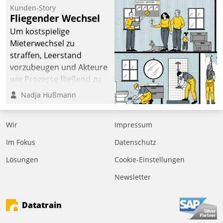
kommunale Wohnungsbauunternehmen daher
Kunden-Story
gemeinsam mit der Berliner Datatrain GmbH den
Fliegender Wechsel
Teilprozess der Objektsanierung digitalisiert.
Um kostspielige
Mieterwechsel zu
straffen, Leerstand
vorzubeugen und Akteure
wie Prozesse fließend zu
vernetzen, nutzt die
Nadja Hußmann
Berliner Gewobag seit
Jahresbeginn eine
Wir
Impressum
Überblick, Einsicht und
Eingriff bietende Lösung.
Im Fokus
Datenschutz
Zur Entwicklung setzte
Lösungen
Cookie-Einstellungen
man auf
Cloudtechnologie,
Newsletter
bewährte und Startup-
Partner sowie erstmals
Datatrain
agile Projektmethoden.