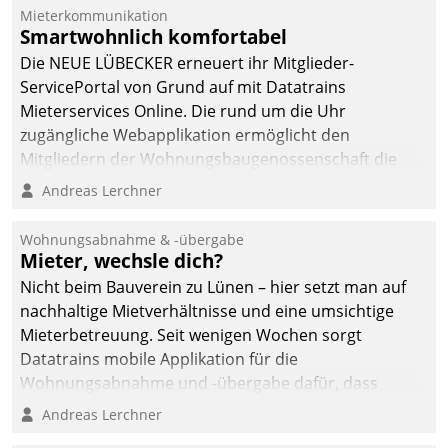
Mieterkommunikation
deutscher
Smartwohnlich komfortabel
Wohnungsunternehmen
Die NEUE LÜBECKER erneuert ihr Mitglieder-
– und beschleunigt damit
ServicePortal von Grund auf mit Datatrains
den Weg vom
Mieterservices Online. Die rund um die Uhr
Mieteranliegen zum
zugängliche Webapplikation ermöglicht den
Dienstleisterauftrag.
Mitgliedern der Wohnungs­bau­genossenschaft die
Kontaktaufnahme per Smartphone, Tablet oder PC.
Andreas Lerchner
Wohnungsabnahme & -übergabe
Mieter, wechsle dich?
Nicht beim Bauverein zu Lünen – hier setzt man auf
nachhaltige Mietverhältnisse und eine umsichtige
Mieterbetreuung. Seit wenigen Wochen sorgt
Datatrains mobile Applikation für die
Wohnungsabnahme und -übergabe dafür, dass
Mieter wohlgeordnet kommen und, so es sein muss,
Andreas Lerchner
gehen können.