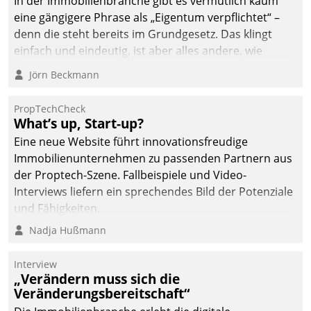
In der Immobilienbranche gibt es vermutlich kaum
eine gängigere Phrase als „Eigentum verpflichtet“ –
denn die steht bereits im Grundgesetz. Das klingt
einfach und eindeutig, ist aber alles andere, wie
Branchenbeschäftigte wissen. Denn mit der
Jörn Beckmann
Verantwortung folgen Verpflichtungen.
PropTechCheck
What’s up, Start-up?
Eine neue Website führt innovationsfreudige
Immobilienunternehmen zu passenden Partnern aus
der Proptech-Szene. Fallbeispiele und Video-
Interviews liefern ein sprechendes Bild der Potenziale
und Fähigkeiten.
Nadja Hußmann
Interview
„Verändern muss sich die
Veränderungsbereitschaft“