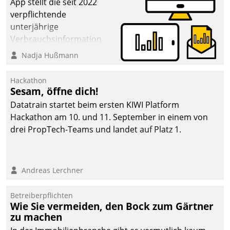
App stellt die seit 2022
verpflichtende
unterjährige
Verbrauchsinformation
schnell, zuverlässig und
Nadja Hußmann
leicht bekömmlich bereit:
Die monatlichen
Hackathon
Mitteilungen zum
Sesam, öffne dich!
Heizungs- und
Datatrain startet beim ersten KIWI Platform
Wasserverbrauch gehen
Hackathon am 10. und 11. September in einem von
automatisiert, vollständig
drei PropTech-Teams und landet auf Platz 1.
und auf Wunsch über
mehrere zuvor
festgelegte
Andreas Lerchner
Kommunikationswege bei
den Empfängern ein.
Betreiberpflichten
Wie Sie vermeiden, den Bock zum Gärtner
zu machen