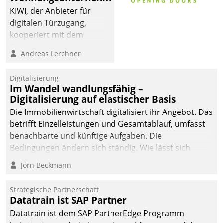
KIWI, der Anbieter für
digitalen Türzugang,
kooperiert mit dem
Beratungs- und
Andreas Lerchner
Softwareentwicklungshaus
Datatrain.
Digitalisierung
Im Wandel wandlungsfähig –
Digitalisierung auf elastischer Basis
Die Immobilienwirtschaft digitalisiert ihr Angebot. Das
betrifft Einzelleistungen und Gesamtablauf, umfasst
benachbarte und künftige Aufgaben. Die
Bedingungen ändern sich ständig. Wie lässt sich
technisch die Kontrolle wahren und zugleich Freiraum
Jörn Beckmann
fürs Wachsen öffnen?
Strategische Partnerschaft
Datatrain ist SAP Partner
Datatrain ist dem SAP PartnerEdge Programm