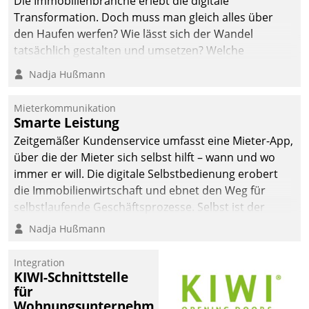
Die Immobilienbranche erlebt die digitale
Transformation. Doch muss man gleich alles über
den Haufen werfen? Wie lässt sich der Wandel
tatsächlich gestalten und umsetzen? Welche
Argumente zählen wirklich?
Nadja Hußmann
Mieterkommunikation
Smarte Leistung
Zeitgemäßer Kundenservice umfasst eine Mieter-App,
über die der Mieter sich selbst hilft – wann und wo
immer er will. Die digitale Selbstbedienung erobert
die Immobilienwirtschaft und ebnet den Weg für
selbstlaufende Geschäftsprozesse. Selbst ist der
Kunde und smart der Serviceanbieter.
Nadja Hußmann
Integration
KIWI-Schnittstelle
für
Wohnungsunternehmen