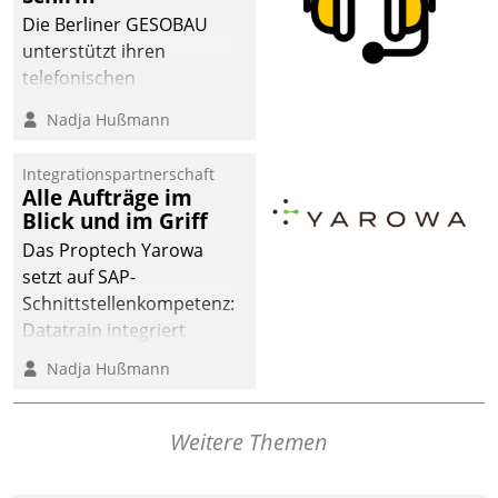
Die Berliner GESOBAU
unterstützt ihren
telefonischen
Mieterservice mit einem
Nadja Hußmann
digitalen Cockpit, das
situationsbezogen
Integrationspartnerschaft
passende Fragen und
Alle Aufträge im
Schlagworte auswirft.
Blick und im Griff
Eine intuitive
Das Proptech Yarowa
Dialogführung ermöglicht
setzt auf SAP-
dem externen
Schnittstellenkompetenz:
Serviceteam, Anrufe von
Datatrain integriert
Mietenden zügiger und
Yarowas Portal zur
Nadja Hußmann
effizienter zu bearbeiten.
Vergabe und Verwaltung
von Aufträgen der
operativen
Weitere Themen
Instandhaltung in die
SAP-Systemlandschaft