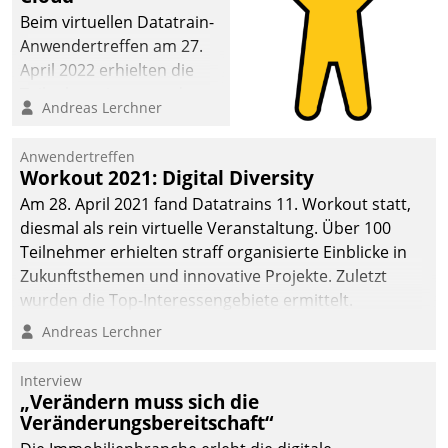
die Bereitschaft, sich zu überprüfen, zu hinterfragen
Beim virtuellen Datatrain-
und zu verändern.
Anwendertreffen am 27.
April 2022 erhielten die
Teilnehmerinnen und
Andreas Lerchner
Teilnehmer kurzweilige
Einblicke in innovative
Anwendertreffen
Cloud-Strategien und -
Workout 2021: Digital Diversity
Lösungen mit hohem
Am 28. April 2021 fand Datatrains 11. Workout statt,
Zukunftspotenzial.
diesmal als rein virtuelle Veranstaltung. Über 100
Teilnehmer erhielten straff organisierte Einblicke in
Zukunftsthemen und innovative Projekte. Zuletzt
wurden die Top-Interessengebiete ermittelt.
Andreas Lerchner
Interview
„Verändern muss sich die
Veränderungsbereitschaft“