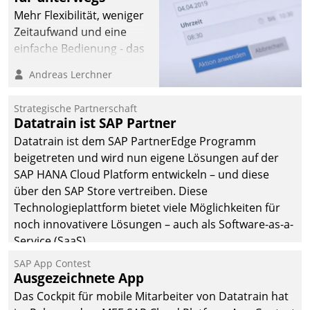
Mehr Flexibilität, weniger
Zeitaufwand und eine
einfache Bedienung - das
verspricht das aktuelle
Andreas Lerchner
Cockpit für mobile
Mitarbeiter von
Strategische Partnerschaft
Datatrain. Die meravis
Datatrain ist SAP Partner
Wohnungsbau- und
Datatrain ist dem SAP PartnerEdge Programm
Immobilien GmbH hat
beigetreten und wird nun eigene Lösungen auf der
sich dabei für den Betrieb
SAP HANA Cloud Platform entwickeln – und diese
der Lösung über die SAP
über den SAP Store vertreiben. Diese
Cloud Platform
Technologieplattform bietet viele Möglichkeiten für
entschieden - als erstes
noch innovativere Lösungen – auch als Software-as-a-
Unternehmen am
Service (SaaS).
Wohnungsmarkt.
SAP App Contest
Ausgezeichnete App
Das Cockpit für mobile Mitarbeiter von Datatrain hat