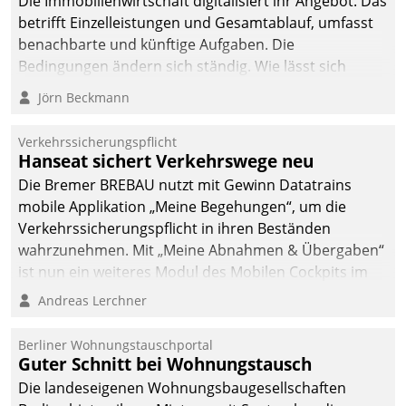
Die Immobilienwirtschaft digitalisiert ihr Angebot. Das
betrifft Einzelleistungen und Gesamtablauf, umfasst
benachbarte und künftige Aufgaben. Die
Bedingungen ändern sich ständig. Wie lässt sich
technisch die Kontrolle wahren und zugleich Freiraum
Jörn Beckmann
fürs Wachsen öffnen?
Verkehrssicherungspflicht
Hanseat sichert Verkehrswege neu
Die Bremer BREBAU nutzt mit Gewinn Datatrains
mobile Applikation „Meine Begehungen“, um die
Verkehrssicherungspflicht in ihren Beständen
wahrzunehmen. Mit „Meine Abnahmen & Übergaben“
ist nun ein weiteres Modul des Mobilen Cockpits im
Einsatz.
Andreas Lerchner
Berliner Wohnungstauschportal
Guter Schnitt bei Wohnungstausch
Die landeseigenen Wohnungsbaugesellschaften