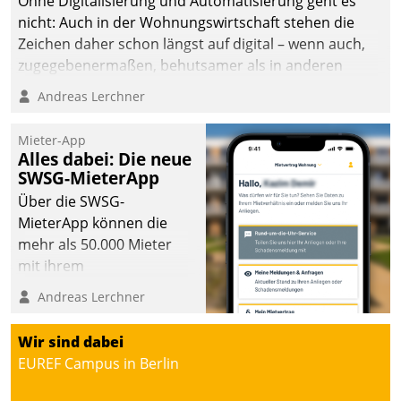
Ohne Digitalisierung und Automatisierung geht es
nicht: Auch in der Wohnungswirtschaft stehen die
Zeichen daher schon längst auf digital – wenn auch,
zugegebenermaßen, behutsamer als in anderen
Branchen.
Andreas Lerchner
Mieter-App
Alles dabei: Die neue
SWSG-MieterApp
Über die SWSG-
MieterApp können die
mehr als 50.000 Mieter
mit ihrem
Wohnungsunternehmen
Andreas Lerchner
kommunizieren, auf dem
Laufenden bleiben, Daten
Wir sind dabei
einsehen und ändern
EUREF Campus in Berlin
oder
Schadensmeldungen