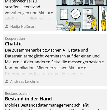
Mieterwechsel zu
straffen, Leerstand
vorzubeugen und Akteure
wie Prozesse fließend zu
vernetzen, nutzt die
Nadja Hußmann
Berliner Gewobag seit
Jahresbeginn eine
Kooperation
Überblick, Einsicht und
Chat-fit
Eingriff bietende Lösung.
Die Zusammenarbeit zwischen AT Estate und
Zur Entwicklung setzte
Datatrain ermöglicht Vermietern auf der einen und
man auf
Mietern auf der anderen Seite die messengerbasierte
Cloudtechnologie,
Kommunikation: Mieter erreichen Akteure des
bewährte und Startup-
Unternehmens jetzt direkt per Messenger,
Partner sowie erstmals
Mitarbeiter oder Dienstleister empfangen oder
Andreas Lerchner
agile Projektmethoden.
versenden die Nachrichten via Cockpit.
Bestandsdaten
Bestand in der Hand
Mobiles Bestandsdatenmanagement schließt