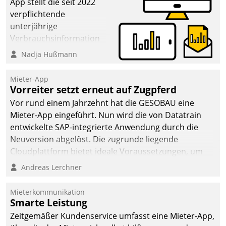
App stellt die seit 2022
verpflichtende
unterjährige
Verbrauchsinformation
schnell, zuverlässig und
Nadja Hußmann
leicht bekömmlich bereit:
Die monatlichen
Mieter-App
Mitteilungen zum
Vorreiter setzt erneut auf Zugpferd
Heizungs- und
Vor rund einem Jahrzehnt hat die GESOBAU eine
Wasserverbrauch gehen
Mieter-App eingeführt. Nun wird die von Datatrain
automatisiert, vollständig
entwickelte SAP-integrierte Anwendung durch die
und auf Wunsch über
Neuversion abgelöst. Die zugrunde liegende
mehrere zuvor
Cloudplattform bietet ideale Voraussetzungen, um
festgelegte
die Funktionalität der App zu erweitern und weitere
Andreas Lerchner
Kommunikationswege bei
innovative Apps, auch von Drittanbietern, in SAP zu
den Empfängern ein.
integrieren.
Mieterkommunikation
Smarte Leistung
Zeitgemäßer Kundenservice umfasst eine Mieter-App,