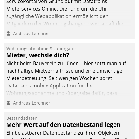
ServicePortal von Grund auf mit Datatrains
Mieterservices Online. Die rund um die Uhr
zugängliche Webapplikation ermöglicht den
Mitgliedern der Wohnungs­bau­genossenschaft die
Kontaktaufnahme per Smartphone, Tablet oder PC.
Andreas Lerchner
Wohnungsabnahme & -übergabe
Mieter, wechsle dich?
Nicht beim Bauverein zu Lünen – hier setzt man auf
nachhaltige Mietverhältnisse und eine umsichtige
Mieterbetreuung. Seit wenigen Wochen sorgt
Datatrains mobile Applikation für die
Wohnungsabnahme und -übergabe dafür, dass
Mieter wohlgeordnet kommen und, so es sein muss,
Andreas Lerchner
gehen können.
Bestandsdaten
Mehr Wert auf den Datenbestand legen
Ein belastbarer Datenbestand zu ihren Objekten