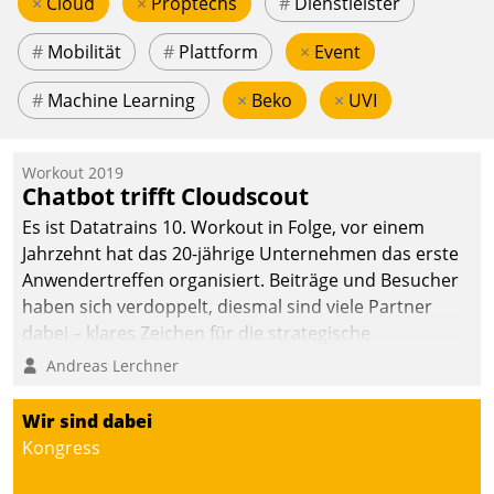
×
Cloud
×
Proptechs
#
Dienstleister
#
Mobilität
#
Plattform
×
Event
#
Machine Learning
×
Beko
×
UVI
Workout 2019
Chatbot trifft Cloudscout
Es ist Datatrains 10. Workout in Folge, vor einem
Jahrzehnt hat das 20-jährige Unternehmen das erste
Anwendertreffen organisiert. Beiträge und Besucher
haben sich verdoppelt, diesmal sind viele Partner
dabei – klares Zeichen für die strategische
Fokussierung auf den Kunden.
Andreas Lerchner
Wir sind dabei
Kongress