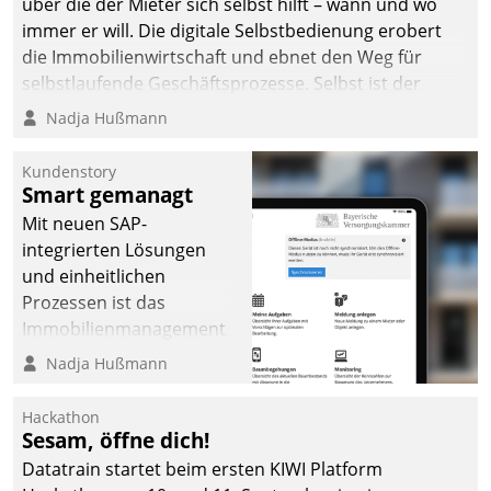
über die der Mieter sich selbst hilft – wann und wo
immer er will. Die digitale Selbstbedienung erobert
die Immobilienwirtschaft und ebnet den Weg für
selbstlaufende Geschäftsprozesse. Selbst ist der
Kunde und smart der Serviceanbieter.
Nadja Hußmann
Kundenstory
Smart gemanagt
Mit neuen SAP-
integrierten Lösungen
und einheitlichen
Prozessen ist das
Immobilienmanagement
der Bayerischen
Nadja Hußmann
Versorgungskammer im
Ressort Kapitalanlage für
Hackathon
künftige Aufgaben und
Sesam, öffne dich!
Herausforderungen
Datatrain startet beim ersten KIWI Platform
gerüstet.