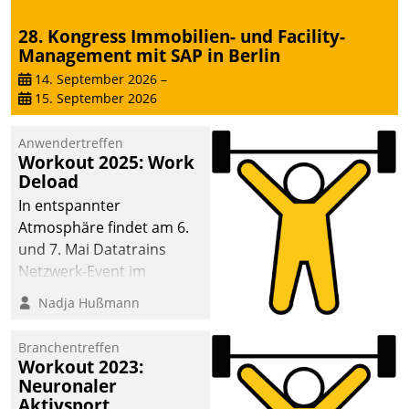
28. Kongress Immobilien- und Facility-
Management mit SAP in Berlin
14. September 2026
–
15. September 2026
Anwendertreffen
Workout 2025: Work
Deload
In entspannter
Atmosphäre findet am 6.
und 7. Mai Datatrains
Netzwerk-Event im
Kunden- und Partnerkreis
Nadja Hußmann
statt. Zentrale Frage: Wie
lassen sich
Branchentreffen
Mammutprojekte
Workout 2023:
meistern und Workloads
Neuronaler
Aktivsport
wuppen – bei zunehmend