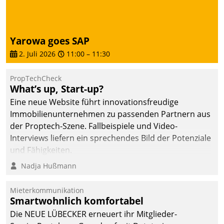
Dialogführung ermöglicht
dem externen
Serviceteam, Anrufe von
Yarowa goes SAP
Mietenden zügiger und
2. Juli 2026
11:00
–
11:30
effizienter zu bearbeiten.
PropTechCheck
What’s up, Start-up?
Eine neue Website führt innovationsfreudige
Immobilienunternehmen zu passenden Partnern aus
der Proptech-Szene. Fallbeispiele und Video-
Interviews liefern ein sprechendes Bild der Potenziale
und Fähigkeiten.
Nadja Hußmann
Mieterkommunikation
Smartwohnlich komfortabel
Die NEUE LÜBECKER erneuert ihr Mitglieder-