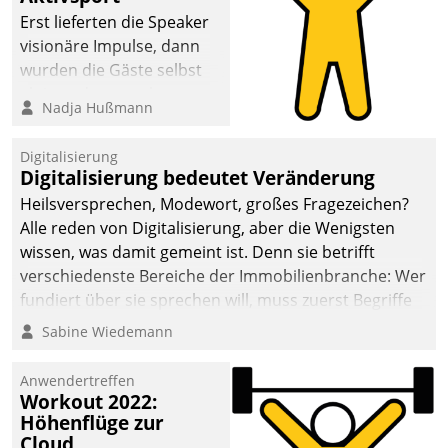
anspruchsvollen
Erst lieferten die Speaker
Aufgaben und
visionäre Impulse, dann
abnehmendem
wurden die Gäste selbst
Nachwuchs?
aktiv und sammelten
Nadja Hußmann
methodisch
Vernetzungsideen fürs
Digitalisierung
Quartier. Dazwischen
Digitalisierung bedeutet Veränderung
zeigte Datatrain, was es
Heilsversprechen, Modewort, großes Fragezeichen?
Neues zu bieten hat.
Alle reden von Digitalisierung, aber die Wenigsten
wissen, was damit gemeint ist. Denn sie betrifft
verschiedenste Bereiche der Immobilienbranche: Wer
fundiert über sie sprechen will, muss zuerst Begriffe
klären. Ein Aspekt ist die betriebliche Optimierung:
Sabine Wiedemann
Moderne Softwarelösungen ermöglichen große
Einsparungen durch optimierte und automatisierte
Anwendertreffen
Prozesse. Doch man darf nicht zu viel erwarten: Allein
Workout 2022:
Höhenflüge zur
mit der Einführung einer neuen Software ist es nicht
Cloud
getan. Die Digitalisierung erfordert von Unternehmen