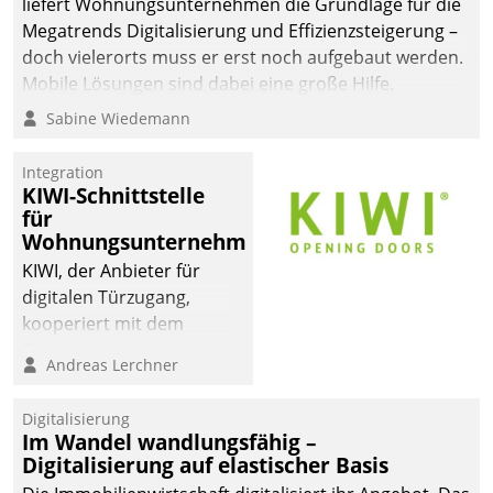
liefert Wohnungsunternehmen die Grundlage für die
Megatrends Digitalisierung und Effizienzsteigerung –
doch vielerorts muss er erst noch aufgebaut werden.
Mobile Lösungen sind dabei eine große Hilfe.
Sabine Wiedemann
Integration
KIWI-Schnittstelle
für
Wohnungsunternehmen
KIWI, der Anbieter für
digitalen Türzugang,
kooperiert mit dem
Beratungs- und
Andreas Lerchner
Softwareentwicklungshaus
Datatrain.
Digitalisierung
Im Wandel wandlungsfähig –
Digitalisierung auf elastischer Basis