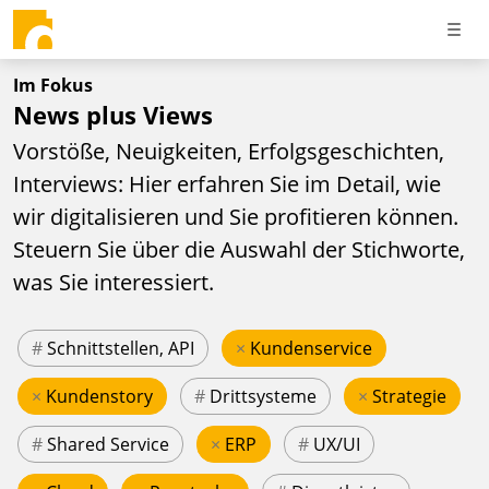
Im Fokus
News plus Views
Vorstöße, Neuigkeiten, Erfolgsgeschichten,
Interviews: Hier erfahren Sie im Detail, wie
wir digitalisieren und Sie profitieren können.
Steuern Sie über die Auswahl der Stichworte,
was Sie interessiert.
#
Schnittstellen, API
×
Kundenservice
×
Kundenstory
#
Drittsysteme
×
Strategie
#
Shared Service
×
ERP
#
UX/UI