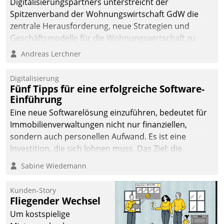
Digitalisierungspartners unterstreicht der
Spitzenverband der Wohnungswirtschaft GdW die
zentrale Herausforderung, neue Strategien und
Geschäftsmodelle für die Wohnungswirtschaft zu
entwickeln.
Andreas Lerchner
Digitalisierung
Fünf Tipps für eine erfolgreiche Software-
Einführung
Eine neue Softwarelösung einzuführen, bedeutet für
Immobilienverwaltungen nicht nur finanziellen,
sondern auch personellen Aufwand. Es ist eine
Investition, die sich lohnen muss. Das Ziel: die
nachhaltige Optimierung der Geschäftsabläufe. Damit
Sabine Wiedemann
dieses Ziel erreicht wird, sollten einige Grundregeln
befolgt werden.
Kunden-Story
Fliegender Wechsel
Um kostspielige