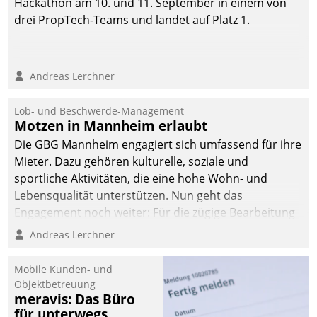
Hackathon am 10. und 11. September in einem von
drei PropTech-Teams und landet auf Platz 1.
Andreas Lerchner
Lob- und Beschwerde-Management
Motzen in Mannheim erlaubt
Die GBG Mannheim engagiert sich umfassend für ihre
Mieter. Dazu gehören kulturelle, soziale und
sportliche Aktivitäten, die eine hohe Wohn- und
Lebensqualität unterstützen. Nun geht das
Engagement noch weiter: Für die zügige Bearbeitung
von Beschwerden – oder Lob – richtet das
Andreas Lerchner
Unternehmen mit Datatrains Applikation fürs Lob-
und Beschwerde-Management einen eigenen Kanal
Mobile Kunden- und
ein.
Objektbetreuung
meravis: Das Büro
für unterwegs