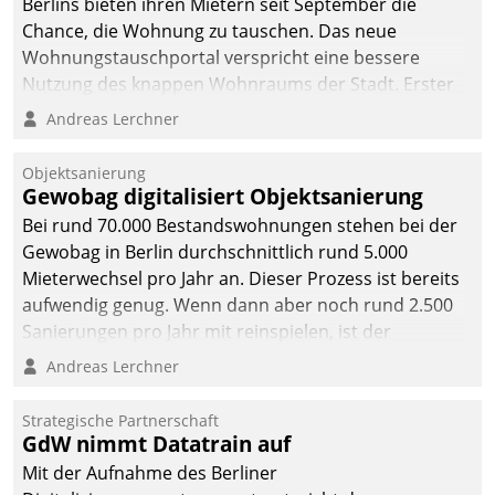
Berlins bieten ihren Mietern seit September die
Chance, die Wohnung zu tauschen. Das neue
Wohnungstauschportal verspricht eine bessere
Nutzung des knappen Wohnraums der Stadt. Erster
Anwendungsfall für Datatrains Lösung API-Hub mit
Andreas Lerchner
Schnittstellen zu den ERP-Systemen der
Unternehmen.
Objektsanierung
Gewobag digitalisiert Objektsanierung
Bei rund 70.000 Bestandswohnungen stehen bei der
Gewobag in Berlin durchschnittlich rund 5.000
Mieterwechsel pro Jahr an. Dieser Prozess ist bereits
aufwendig genug. Wenn dann aber noch rund 2.500
Sanierungen pro Jahr mit reinspielen, ist der
Betreuungs- und Organisationsaufwand immens. Im
Andreas Lerchner
Rahmen ihrer Digitalisierungsstrategie hat das
kommunale Wohnungsbauunternehmen daher
Strategische Partnerschaft
gemeinsam mit der Berliner Datatrain GmbH den
GdW nimmt Datatrain auf
Teilprozess der Objektsanierung digitalisiert.
Mit der Aufnahme des Berliner