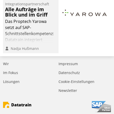
von AktivBo und
Integrationspartnerschaft
Datatrain ermöglicht
Alle Aufträge im
automatisiert ausgelöste,
Blick und im Griff
zielgerichtete
Das Proptech Yarowa
Mieterbefragungen – eine
setzt auf SAP-
starke Grundlage für
Schnittstellenkompetenz:
intelligente,
Datatrain integriert
datengestützte
Yarowas Portal zur
Nadja Hußmann
Entscheidungen.
Vergabe und Verwaltung
von Aufträgen der
Wir
Impressum
operativen
Instandhaltung in die
Im Fokus
Datenschutz
SAP-Systemlandschaft
Lösungen
Cookie-Einstellungen
deutscher
Wohnungsunternehmen
Newsletter
– und beschleunigt damit
den Weg vom
Datatrain
Mieteranliegen zum
Dienstleisterauftrag.