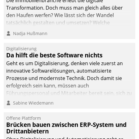
Die Immobilienbranche erlebt die digitale
Transformation. Doch muss man gleich alles über
den Haufen werfen? Wie lässt sich der Wandel
tatsächlich gestalten und umsetzen? Welche
Argumente zählen wirklich?
Nadja Hußmann
Digitalisierung
Da hilft die beste Software nichts
Geht es um Digitalisierung, denken viele zuerst an
innovative Softwarelösungen, automatisierte
Prozesse und modernste Technik. Doch damit sie
erfolgreich sein kann, müssen auch
Führungspersonal und Mitarbeiter bereit sein, sich zu
verändern und anzupassen, sonst werden sie an ihr
Sabine Wiedemann
scheitern.
Offene Plattform
Brücken bauen zwischen ERP-System und
Drittanbietern