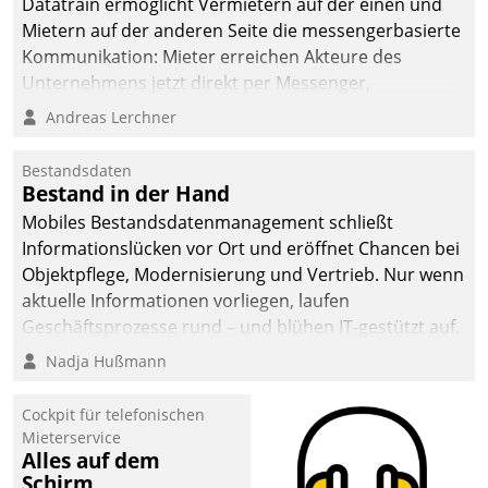
Datatrain ermöglicht Vermietern auf der einen und
Mietern auf der anderen Seite die messengerbasierte
Kommunikation: Mieter erreichen Akteure des
Unternehmens jetzt direkt per Messenger,
Mitarbeiter oder Dienstleister empfangen oder
Andreas Lerchner
versenden die Nachrichten via Cockpit.
Bestandsdaten
Bestand in der Hand
Mobiles Bestandsdatenmanagement schließt
Informationslücken vor Ort und eröffnet Chancen bei
Objektpflege, Modernisierung und Vertrieb. Nur wenn
aktuelle Informationen vorliegen, laufen
Geschäftsprozesse rund – und blühen IT-gestützt auf.
Nadja Hußmann
Cockpit für telefonischen
Mieterservice
Alles auf dem
Schirm