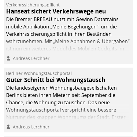
Verkehrssicherungspflicht
Hanseat sichert Verkehrswege neu
Die Bremer BREBAU nutzt mit Gewinn Datatrains
mobile Applikation „Meine Begehungen“, um die
Verkehrssicherungspflicht in ihren Beständen
wahrzunehmen. Mit „Meine Abnahmen & Übergaben“
ist nun ein weiteres Modul des Mobilen Cockpits im
Einsatz.
Andreas Lerchner
Berliner Wohnungstauschportal
Guter Schnitt bei Wohnungstausch
Die landeseigenen Wohnungsbaugesellschaften
Berlins bieten ihren Mietern seit September die
Chance, die Wohnung zu tauschen. Das neue
Wohnungstauschportal verspricht eine bessere
Nutzung des knappen Wohnraums der Stadt. Erster
Anwendungsfall für Datatrains Lösung API-Hub mit
Andreas Lerchner
Schnittstellen zu den ERP-Systemen der