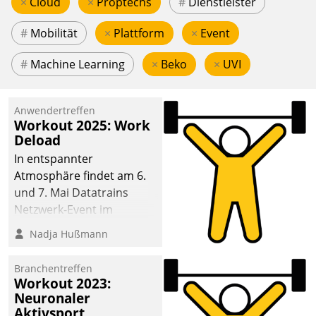
×
Cloud
×
Proptechs
#
Dienstleister
#
Mobilität
×
Plattform
×
Event
#
Machine Learning
×
Beko
×
UVI
Anwendertreffen
Workout 2025: Work
Deload
In entspannter
Atmosphäre findet am 6.
und 7. Mai Datatrains
Netzwerk-Event im
Kunden- und Partnerkreis
Nadja Hußmann
statt. Zentrale Frage: Wie
lassen sich
Branchentreffen
Mammutprojekte
Workout 2023:
meistern und Workloads
Neuronaler
Aktivsport
wuppen – bei zunehmend