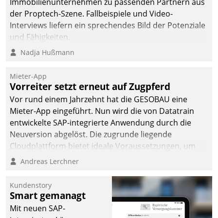
Immobilienunternehmen zu passenden Partnern aus
der Proptech-Szene. Fallbeispiele und Video-
Interviews liefern ein sprechendes Bild der Potenziale
und Fähigkeiten.
Nadja Hußmann
Mieter-App
Vorreiter setzt erneut auf Zugpferd
Vor rund einem Jahrzehnt hat die GESOBAU eine
Mieter-App eingeführt. Nun wird die von Datatrain
entwickelte SAP-integrierte Anwendung durch die
Neuversion abgelöst. Die zugrunde liegende
Cloudplattform bietet ideale Voraussetzungen, um
die Funktionalität der App zu erweitern und weitere
Andreas Lerchner
innovative Apps, auch von Drittanbietern, in SAP zu
integrieren.
Kundenstory
Smart gemanagt
Mit neuen SAP-