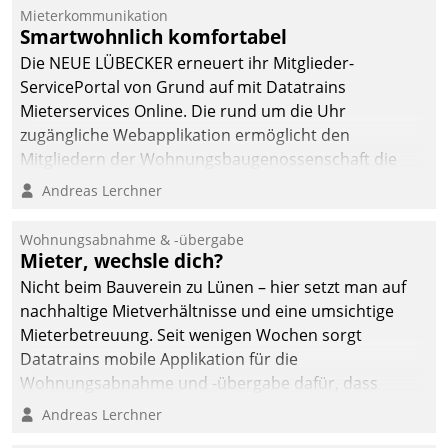
von AktivBo und
Mieterkommunikation
Datatrain ermöglicht
Smartwohnlich komfortabel
automatisiert ausgelöste,
Die NEUE LÜBECKER erneuert ihr Mitglieder-
zielgerichtete
ServicePortal von Grund auf mit Datatrains
Mieterbefragungen – eine
Mieterservices Online. Die rund um die Uhr
starke Grundlage für
zugängliche Webapplikation ermöglicht den
intelligente,
Mitgliedern der Wohnungs­bau­genossenschaft die
datengestützte
Kontaktaufnahme per Smartphone, Tablet oder PC.
Andreas Lerchner
Entscheidungen.
Wohnungsabnahme & -übergabe
Mieter, wechsle dich?
Nicht beim Bauverein zu Lünen – hier setzt man auf
nachhaltige Mietverhältnisse und eine umsichtige
Mieterbetreuung. Seit wenigen Wochen sorgt
Datatrains mobile Applikation für die
Wohnungsabnahme und -übergabe dafür, dass
Mieter wohlgeordnet kommen und, so es sein muss,
Andreas Lerchner
gehen können.