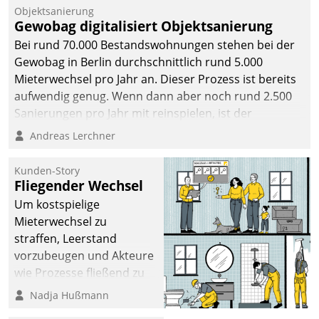
Unternehmen.
Objektsanierung
Gewobag digitalisiert Objektsanierung
Bei rund 70.000 Bestandswohnungen stehen bei der
Gewobag in Berlin durchschnittlich rund 5.000
Mieterwechsel pro Jahr an. Dieser Prozess ist bereits
aufwendig genug. Wenn dann aber noch rund 2.500
Sanierungen pro Jahr mit reinspielen, ist der
Betreuungs- und Organisationsaufwand immens. Im
Andreas Lerchner
Rahmen ihrer Digitalisierungsstrategie hat das
kommunale Wohnungsbauunternehmen daher
Kunden-Story
gemeinsam mit der Berliner Datatrain GmbH den
Fliegender Wechsel
Teilprozess der Objektsanierung digitalisiert.
Um kostspielige
Mieterwechsel zu
straffen, Leerstand
vorzubeugen und Akteure
wie Prozesse fließend zu
vernetzen, nutzt die
Nadja Hußmann
Berliner Gewobag seit