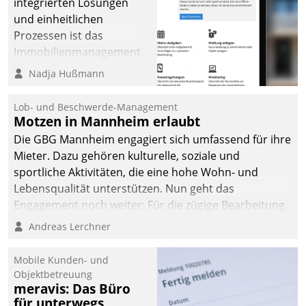
integrierten Lösungen
und einheitlichen
Prozessen ist das
Immobilienmanagement
der Bayerischen
Nadja Hußmann
Versorgungskammer im
Ressort Kapitalanlage für
Lob- und Beschwerde-Management
künftige Aufgaben und
Motzen in Mannheim erlaubt
Herausforderungen
Die GBG Mannheim engagiert sich umfassend für ihre
gerüstet.
Mieter. Dazu gehören kulturelle, soziale und
sportliche Aktivitäten, die eine hohe Wohn- und
Lebensqualität unterstützen. Nun geht das
Engagement noch weiter: Für die zügige Bearbeitung
von Beschwerden – oder Lob – richtet das
Andreas Lerchner
Unternehmen mit Datatrains Applikation fürs Lob-
und Beschwerde-Management einen eigenen Kanal
Mobile Kunden- und
ein.
Objektbetreuung
meravis: Das Büro
für unterwegs