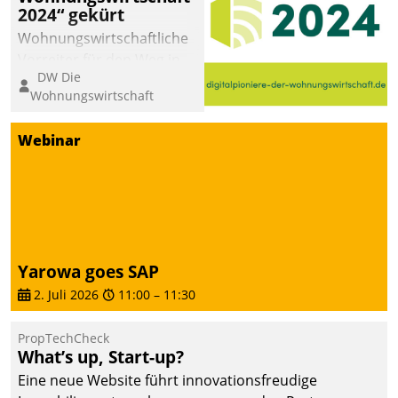
2024“ gekürt
Wohnungswirtschaftliche
Vorreiter für den Weg in
DW Die
eine digitale Zukunft zu
Wohnungswirtschaft
finden, ist das Ziel des
Awards „Digitalpioniere
Webinar
der
Wohnungswirtschaft“.
Bewerben können sich
dafür ein Team
bestehend aus
Wohnungsunternehmen
Yarowa goes SAP
und PropTech.
2. Juli 2026
11:00
–
11:30
PropTechCheck
What’s up, Start-up?
Eine neue Website führt innovationsfreudige