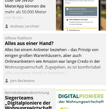
Über die SWSG-
MieterApp können die
mehr als 50.000 Mieter
mit ihrem
Wohnungsunternehmen
Andreas Lerchner
kommunizieren, auf dem
Laufenden bleiben, Daten
Offene Plattform
einsehen und ändern
Alles aus einer Hand?
oder
Alles bei einem Anbieter beziehen – das Prinzip von
Schadensmeldungen
einigen großen Warenhäusern, aber auch
abgeben – rund um die
Onlineanbietern wie Amazon war lange Credo in der
Uhr.
Wohnungswirtschaft. Zugegeben, es ist komfortabel
alles aus einer Hand zu beziehen...
Jörn Beckmann
Betriebskostenabrechnung
Siegerteams
„Digitalpioniere der
Wohnungswirtschaft