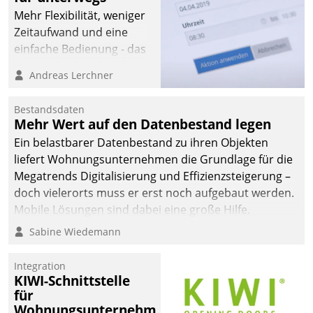
Mehr Flexibilität, weniger
Zeitaufwand und eine
einfache Bedienung - das
verspricht das aktuelle
Andreas Lerchner
Cockpit für mobile
Mitarbeiter von
Bestandsdaten
Datatrain. Die meravis
Mehr Wert auf den Datenbestand legen
Wohnungsbau- und
Ein belastbarer Datenbestand zu ihren Objekten
Immobilien GmbH hat
liefert Wohnungsunternehmen die Grundlage für die
sich dabei für den Betrieb
Megatrends Digitalisierung und Effizienzsteigerung –
der Lösung über die SAP
doch vielerorts muss er erst noch aufgebaut werden.
Cloud Platform
Mobile Lösungen sind dabei eine große Hilfe.
entschieden - als erstes
Sabine Wiedemann
Unternehmen am
Wohnungsmarkt.
Integration
KIWI-Schnittstelle
für
Wohnungsunternehmen