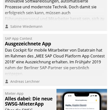
innovative Softwarelösungen, automatisierte
Prozesse und modernste Technik. Doch damit sie
erfolgreich sein kann, müssen auch
Führungspersonal und Mitarbeiter bereit sein, sich zu
verändern und anzupassen, sonst werden sie an ihr
Sabine Wiedemann
scheitern.
SAP App Contest
Ausgezeichnete App
Das Cockpit für mobile Mitarbeiter von Datatrain hat
im Rahmen des „MEE SAP Cloud Platform App Contest
2018“ eine Auszeichnung erhalten. Im Frühjahr 2019
nahm der Berliner SAP-Partner sie persönlich
entgegen.
Andreas Lerchner
Mieter-App
Alles dabei: Die neue
SWSG-MieterApp