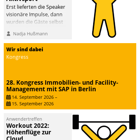
anspruchsvollen
Erst lieferten die Speaker
Aufgaben und
visionäre Impulse, dann
abnehmendem
wurden die Gäste selbst
Nachwuchs?
aktiv und sammelten
Nadja Hußmann
methodisch
Vernetzungsideen fürs
Wir sind dabei
Quartier. Dazwischen
Kongress
zeigte Datatrain, was es
Neues zu bieten hat.
28. Kongress Immobilien- und Facility-
Management mit SAP in Berlin
14. September 2026
–
15. September 2026
Anwendertreffen
Workout 2022:
Höhenflüge zur
Cloud