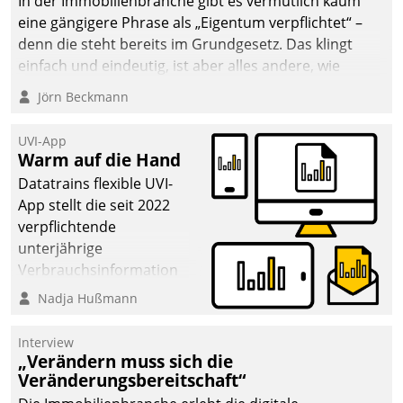
In der Immobilienbranche gibt es vermutlich kaum
eine gängigere Phrase als „Eigentum verpflichtet“ –
denn die steht bereits im Grundgesetz. Das klingt
einfach und eindeutig, ist aber alles andere, wie
Branchenbeschäftigte wissen. Denn mit der
Jörn Beckmann
Verantwortung folgen Verpflichtungen.
UVI-App
Warm auf die Hand
Datatrains flexible UVI-
App stellt die seit 2022
verpflichtende
unterjährige
Verbrauchsinformation
schnell, zuverlässig und
Nadja Hußmann
leicht bekömmlich bereit:
Die monatlichen
Interview
Mitteilungen zum
„Verändern muss sich die
Veränderungsbereitschaft“
Heizungs- und
Wasserverbrauch gehen