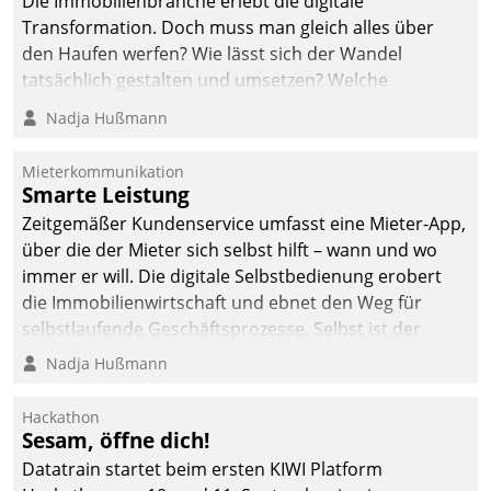
Die Immobilienbranche erlebt die digitale
automatisiert, vollständig
Transformation. Doch muss man gleich alles über
und auf Wunsch über
den Haufen werfen? Wie lässt sich der Wandel
mehrere zuvor
tatsächlich gestalten und umsetzen? Welche
festgelegte
Argumente zählen wirklich?
Nadja Hußmann
Kommunikationswege bei
den Empfängern ein.
Mieterkommunikation
Smarte Leistung
Zeitgemäßer Kundenservice umfasst eine Mieter-App,
über die der Mieter sich selbst hilft – wann und wo
immer er will. Die digitale Selbstbedienung erobert
die Immobilienwirtschaft und ebnet den Weg für
selbstlaufende Geschäftsprozesse. Selbst ist der
Kunde und smart der Serviceanbieter.
Nadja Hußmann
Hackathon
Sesam, öffne dich!
Datatrain startet beim ersten KIWI Platform