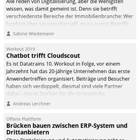
Alle reden von Digitalisierung, aber die Wenigsten
wissen, was damit gemeint ist. Denn sie betrifft
verschiedenste Bereiche der Immobilienbranche: Wer
fundiert über sie sprechen will, muss zuerst Begriffe
klären. Ein Aspekt ist die betriebliche Optimierung:
Sabine Wiedemann
Moderne Softwarelösungen ermöglichen große
Einsparungen durch optimierte und automatisierte
Workout 2019
Prozesse. Doch man darf nicht zu viel erwarten: Allein
Chatbot trifft Cloudscout
mit der Einführung einer neuen Software ist es nicht
Es ist Datatrains 10. Workout in Folge, vor einem
getan. Die Digitalisierung erfordert von Unternehmen
Jahrzehnt hat das 20-jährige Unternehmen das erste
die Bereitschaft, sich zu überprüfen, zu hinterfragen
Anwendertreffen organisiert. Beiträge und Besucher
und zu verändern.
haben sich verdoppelt, diesmal sind viele Partner
dabei – klares Zeichen für die strategische
Fokussierung auf den Kunden.
Andreas Lerchner
Offene Plattform
Brücken bauen zwischen ERP-System und
Drittanbietern