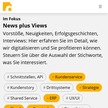
Im Fokus
News plus Views
Vorstöße, Neuigkeiten, Erfolgsgeschichten,
Interviews: Hier erfahren Sie im Detail, wie
wir digitalisieren und Sie profitieren können.
Steuern Sie über die Auswahl der Stichworte,
was Sie interessiert.
#
Schnittstellen, API
×
Kundenservice
#
Kundenstory
#
Drittsysteme
×
Strategie
#
Shared Service
×
ERP
#
UX/UI