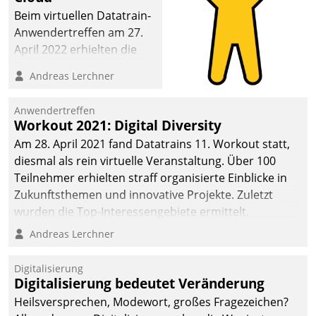
Beim virtuellen Datatrain-
Anwendertreffen am 27.
April 2022 erhielten die
Teilnehmerinnen und
Andreas Lerchner
Teilnehmer kurzweilige
Einblicke in innovative
Anwendertreffen
Cloud-Strategien und -
Workout 2021: Digital Diversity
Lösungen mit hohem
Am 28. April 2021 fand Datatrains 11. Workout statt,
Zukunftspotenzial.
diesmal als rein virtuelle Veranstaltung. Über 100
Teilnehmer erhielten straff organisierte Einblicke in
Zukunftsthemen und innovative Projekte. Zuletzt
wurden die Top-Interessengebiete ermittelt.
Andreas Lerchner
Digitalisierung
Digitalisierung bedeutet Veränderung
Heilsversprechen, Modewort, großes Fragezeichen?