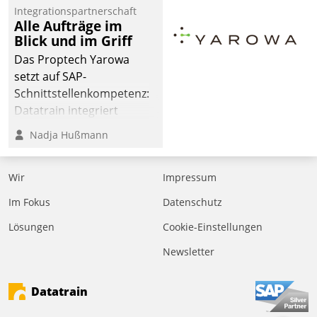
Jahresbeginn eine
Integrationspartnerschaft
Überblick, Einsicht und
Alle Aufträge im
Blick und im Griff
Eingriff bietende Lösung.
Zur Entwicklung setzte
Das Proptech Yarowa
man auf
setzt auf SAP-
Cloudtechnologie,
Schnittstellenkompetenz:
bewährte und Startup-
Datatrain integriert
Partner sowie erstmals
Yarowas Portal zur
Nadja Hußmann
agile Projektmethoden.
Vergabe und Verwaltung
von Aufträgen der
Wir
Impressum
operativen
Instandhaltung in die
Im Fokus
Datenschutz
SAP-Systemlandschaft
Lösungen
Cookie-Einstellungen
deutscher
Wohnungsunternehmen
Newsletter
– und beschleunigt damit
den Weg vom
Datatrain
Mieteranliegen zum
Dienstleisterauftrag.