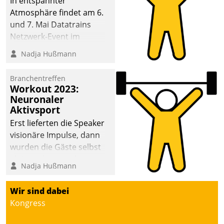
In entspannter
Atmosphäre findet am 6.
und 7. Mai Datatrains
Netzwerk-Event im
Kunden- und Partnerkreis
Nadja Hußmann
statt. Zentrale Frage: Wie
lassen sich
Branchentreffen
Mammutprojekte
Workout 2023:
meistern und Workloads
Neuronaler
Aktivsport
wuppen – bei zunehmend
anspruchsvollen
Erst lieferten die Speaker
Aufgaben und
visionäre Impulse, dann
abnehmendem
wurden die Gäste selbst
Nachwuchs?
aktiv und sammelten
Nadja Hußmann
methodisch
Vernetzungsideen fürs
Wir sind dabei
Quartier. Dazwischen
Kongress
zeigte Datatrain, was es
Neues zu bieten hat.