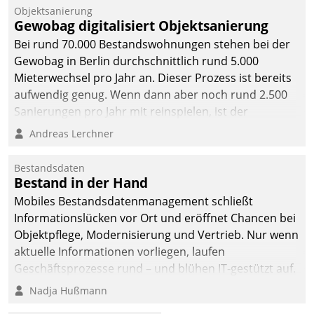
Unternehmen.
Objektsanierung
Gewobag digitalisiert Objektsanierung
Bei rund 70.000 Bestandswohnungen stehen bei der
Gewobag in Berlin durchschnittlich rund 5.000
Mieterwechsel pro Jahr an. Dieser Prozess ist bereits
aufwendig genug. Wenn dann aber noch rund 2.500
Sanierungen pro Jahr mit reinspielen, ist der
Betreuungs- und Organisationsaufwand immens. Im
Andreas Lerchner
Rahmen ihrer Digitalisierungsstrategie hat das
kommunale Wohnungsbauunternehmen daher
Bestandsdaten
gemeinsam mit der Berliner Datatrain GmbH den
Bestand in der Hand
Teilprozess der Objektsanierung digitalisiert.
Mobiles Bestandsdatenmanagement schließt
Informationslücken vor Ort und eröffnet Chancen bei
Objektpflege, Modernisierung und Vertrieb. Nur wenn
aktuelle Informationen vorliegen, laufen
Geschäftsprozesse rund – und blühen IT-gestützt auf.
Nadja Hußmann