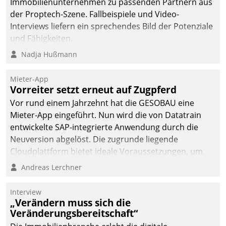
Immobilienunternehmen zu passenden Partnern aus
der Proptech-Szene. Fallbeispiele und Video-
Interviews liefern ein sprechendes Bild der Potenziale
und Fähigkeiten.
Nadja Hußmann
Mieter-App
Vorreiter setzt erneut auf Zugpferd
Vor rund einem Jahrzehnt hat die GESOBAU eine
Mieter-App eingeführt. Nun wird die von Datatrain
entwickelte SAP-integrierte Anwendung durch die
Neuversion abgelöst. Die zugrunde liegende
Cloudplattform bietet ideale Voraussetzungen, um
die Funktionalität der App zu erweitern und weitere
Andreas Lerchner
innovative Apps, auch von Drittanbietern, in SAP zu
integrieren.
Interview
„Verändern muss sich die
Veränderungsbereitschaft“