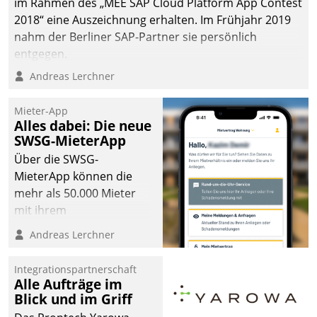
im Rahmen des „MEE SAP Cloud Platform App Contest
2018“ eine Auszeichnung erhalten. Im Frühjahr 2019
nahm der Berliner SAP-Partner sie persönlich
entgegen.
Andreas Lerchner
Mieter-App
Alles dabei: Die neue
SWSG-MieterApp
Über die SWSG-
MieterApp können die
mehr als 50.000 Mieter
mit ihrem
Wohnungsunternehmen
Andreas Lerchner
kommunizieren, auf dem
Laufenden bleiben, Daten
Integrationspartnerschaft
einsehen und ändern
Alle Aufträge im
oder
Blick und im Griff
Schadensmeldungen