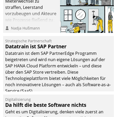
Mieterwechsel zu
straffen, Leerstand
vorzubeugen und Akteure
wie Prozesse fließend zu
vernetzen, nutzt die
Nadja Hußmann
Berliner Gewobag seit
Jahresbeginn eine
Strategische Partnerschaft
Überblick, Einsicht und
Datatrain ist SAP Partner
Eingriff bietende Lösung.
Datatrain ist dem SAP PartnerEdge Programm
Zur Entwicklung setzte
beigetreten und wird nun eigene Lösungen auf der
man auf
SAP HANA Cloud Platform entwickeln – und diese
Cloudtechnologie,
über den SAP Store vertreiben. Diese
bewährte und Startup-
Technologieplattform bietet viele Möglichkeiten für
Partner sowie erstmals
noch innovativere Lösungen – auch als Software-as-a-
agile Projektmethoden.
Service (SaaS).
Digitalisierung
Da hilft die beste Software nichts
Geht es um Digitalisierung, denken viele zuerst an