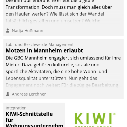
Die Immobilienbranche erlebt die digitale
Transformation. Doch muss man gleich alles über
den Haufen werfen? Wie lässt sich der Wandel
tatsächlich gestalten und umsetzen? Welche
Argumente zählen wirklich?
Nadja Hußmann
Lob- und Beschwerde-Management
Motzen in Mannheim erlaubt
Die GBG Mannheim engagiert sich umfassend für ihre
Mieter. Dazu gehören kulturelle, soziale und
sportliche Aktivitäten, die eine hohe Wohn- und
Lebensqualität unterstützen. Nun geht das
Engagement noch weiter: Für die zügige Bearbeitung
von Beschwerden – oder Lob – richtet das
Andreas Lerchner
Unternehmen mit Datatrains Applikation fürs Lob-
und Beschwerde-Management einen eigenen Kanal
Integration
ein.
KIWI-Schnittstelle
für
Wohnungsunternehmen