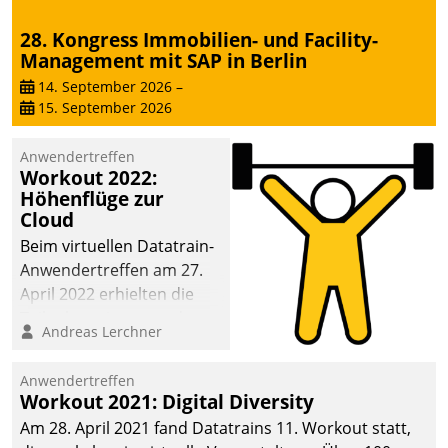
28. Kongress Immobilien- und Facility-
Management mit SAP in Berlin
14. September 2026
–
15. September 2026
Anwendertreffen
Workout 2022:
Höhenflüge zur
Cloud
Beim virtuellen Datatrain-
Anwendertreffen am 27.
April 2022 erhielten die
Teilnehmerinnen und
Andreas Lerchner
Teilnehmer kurzweilige
Einblicke in innovative
Anwendertreffen
Cloud-Strategien und -
Workout 2021: Digital Diversity
Lösungen mit hohem
Am 28. April 2021 fand Datatrains 11. Workout statt,
Zukunftspotenzial.