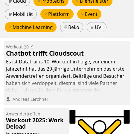
#
Cloud
×
Proptechs
×
Dienstleister
#
Mobilität
×
Plattform
×
Event
×
Machine Learning
#
Beko
#
UVI
Workout 2019
Chatbot trifft Cloudscout
Es ist Datatrains 10. Workout in Folge, vor einem
Jahrzehnt hat das 20-jährige Unternehmen das erste
Anwendertreffen organisiert. Beiträge und Besucher
haben sich verdoppelt, diesmal sind viele Partner
dabei – klares Zeichen für die strategische
Fokussierung auf den Kunden.
Andreas Lerchner
Anwendertreffen
Workout 2025: Work
Deload