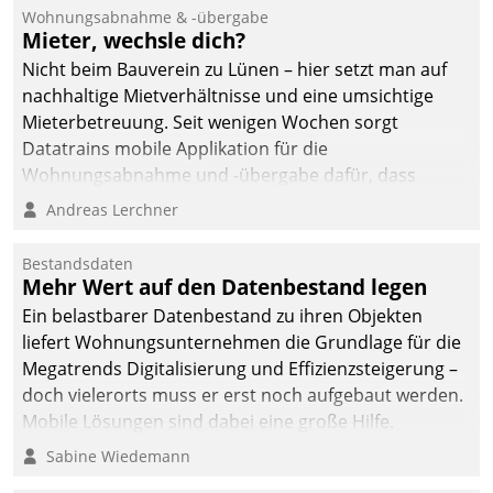
Ressort Kapitalanlage für
Wohnungsabnahme & -übergabe
künftige Aufgaben und
Mieter, wechsle dich?
Herausforderungen
Nicht beim Bauverein zu Lünen – hier setzt man auf
gerüstet.
nachhaltige Mietverhältnisse und eine umsichtige
Mieterbetreuung. Seit wenigen Wochen sorgt
Datatrains mobile Applikation für die
Wohnungsabnahme und -übergabe dafür, dass
Mieter wohlgeordnet kommen und, so es sein muss,
Andreas Lerchner
gehen können.
Bestandsdaten
Mehr Wert auf den Datenbestand legen
Ein belastbarer Datenbestand zu ihren Objekten
liefert Wohnungsunternehmen die Grundlage für die
Megatrends Digitalisierung und Effizienzsteigerung –
doch vielerorts muss er erst noch aufgebaut werden.
Mobile Lösungen sind dabei eine große Hilfe.
Sabine Wiedemann