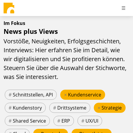
Im Fokus
News plus Views
Vorstöße, Neuigkeiten, Erfolgsgeschichten,
Interviews: Hier erfahren Sie im Detail, wie
wir digitalisieren und Sie profitieren können.
Steuern Sie über die Auswahl der Stichworte,
was Sie interessiert.
#
Schnittstellen, API
×
Kundenservice
#
Kundenstory
#
Drittsysteme
×
Strategie
#
Shared Service
#
ERP
#
UX/UI