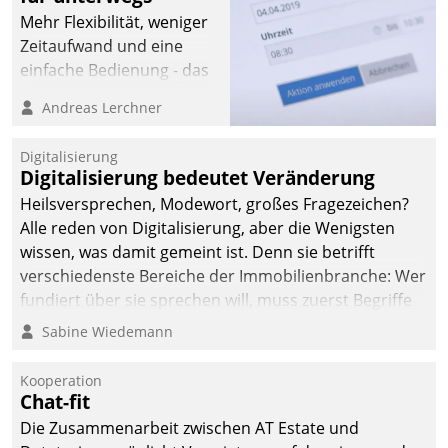
Mehr Flexibilität, weniger
Zeitaufwand und eine
einfache Bedienung - das
verspricht das aktuelle
Andreas Lerchner
Cockpit für mobile
Mitarbeiter von
Digitalisierung
Datatrain. Die meravis
Digitalisierung bedeutet Veränderung
Wohnungsbau- und
Heilsversprechen, Modewort, großes Fragezeichen?
Immobilien GmbH hat
Alle reden von Digitalisierung, aber die Wenigsten
sich dabei für den Betrieb
wissen, was damit gemeint ist. Denn sie betrifft
der Lösung über die SAP
verschiedenste Bereiche der Immobilienbranche: Wer
Cloud Platform
fundiert über sie sprechen will, muss zuerst Begriffe
entschieden - als erstes
klären. Ein Aspekt ist die betriebliche Optimierung:
Sabine Wiedemann
Unternehmen am
Moderne Softwarelösungen ermöglichen große
Wohnungsmarkt.
Einsparungen durch optimierte und automatisierte
Kooperation
Prozesse. Doch man darf nicht zu viel erwarten: Allein
Chat-fit
mit der Einführung einer neuen Software ist es nicht
Die Zusammenarbeit zwischen AT Estate und
getan. Die Digitalisierung erfordert von Unternehmen