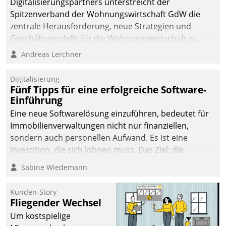
Digitalisierungspartners unterstreicht der
Spitzenverband der Wohnungswirtschaft GdW die
zentrale Herausforderung, neue Strategien und
Geschäftsmodelle für die Wohnungswirtschaft zu
entwickeln.
Andreas Lerchner
Digitalisierung
Fünf Tipps für eine erfolgreiche Software-
Einführung
Eine neue Softwarelösung einzuführen, bedeutet für
Immobilienverwaltungen nicht nur finanziellen,
sondern auch personellen Aufwand. Es ist eine
Investition, die sich lohnen muss. Das Ziel: die
nachhaltige Optimierung der Geschäftsabläufe. Damit
Sabine Wiedemann
dieses Ziel erreicht wird, sollten einige Grundregeln
befolgt werden.
Kunden-Story
Fliegender Wechsel
Um kostspielige