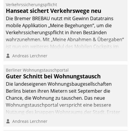
Verkehrssicherungspflicht
Hanseat sichert Verkehrswege neu
Die Bremer BREBAU nutzt mit Gewinn Datatrains
mobile Applikation „Meine Begehungen“, um die
Verkehrssicherungspflicht in ihren Beständen
wahrzunehmen. Mit „Meine Abnahmen & Übergaben“
ist nun ein weiteres Modul des Mobilen Cockpits im
Einsatz.
Andreas Lerchner
Berliner Wohnungstauschportal
Guter Schnitt bei Wohnungstausch
Die landeseigenen Wohnungsbaugesellschaften
Berlins bieten ihren Mietern seit September die
Chance, die Wohnung zu tauschen. Das neue
Wohnungstauschportal verspricht eine bessere
Nutzung des knappen Wohnraums der Stadt. Erster
Anwendungsfall für Datatrains Lösung API-Hub mit
Andreas Lerchner
Schnittstellen zu den ERP-Systemen der