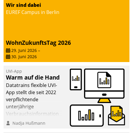
von AktivBo und
Wir sind dabei
Datatrain ermöglicht
EUREF Campus in Berlin
automatisiert ausgelöste,
zielgerichtete
Mieterbefragungen – eine
starke Grundlage für
WohnZukunftsTag 2026
intelligente,
datengestützte
29. Juni 2026
–
30. Juni 2026
Entscheidungen.
UVI-App
Warm auf die Hand
Datatrains flexible UVI-
App stellt die seit 2022
verpflichtende
unterjährige
Verbrauchsinformation
schnell, zuverlässig und
Nadja Hußmann
leicht bekömmlich bereit: