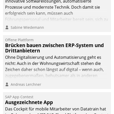
innovative Softwarelösungen, automatisierte
Prozesse und modernste Technik. Doch damit sie
erfolgreich sein kann, müssen auch
Führungspersonal und Mitarbeiter bereit sein, sich zu
verändern und anzupassen, sonst werden sie an ihr
Sabine Wiedemann
scheitern.
Offene Plattform
Brücken bauen zwischen ERP-System und
Drittanbietern
Ohne Digitalisierung und Automatisierung geht es
nicht: Auch in der Wohnungswirtschaft stehen die
Zeichen daher schon längst auf digital – wenn auch,
zugegebenermaßen, behutsamer als in anderen
Branchen.
Andreas Lerchner
SAP App Contest
Ausgezeichnete App
Das Cockpit für mobile Mitarbeiter von Datatrain hat