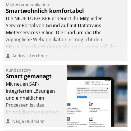
Die monatlichen
Mieterkommunikation
Mitteilungen zum
Smartwohnlich komfortabel
Heizungs- und
Die NEUE LÜBECKER erneuert ihr Mitglieder-
Wasserverbrauch gehen
ServicePortal von Grund auf mit Datatrains
automatisiert, vollständig
Mieterservices Online. Die rund um die Uhr
und auf Wunsch über
zugängliche Webapplikation ermöglicht den
mehrere zuvor
Mitgliedern der Wohnungs­bau­genossenschaft die
festgelegte
Kontaktaufnahme per Smartphone, Tablet oder PC.
Andreas Lerchner
Kommunikationswege bei
den Empfängern ein.
Kundenstory
Smart gemanagt
Mit neuen SAP-
integrierten Lösungen
und einheitlichen
Prozessen ist das
Immobilienmanagement
der Bayerischen
Nadja Hußmann
Versorgungskammer im