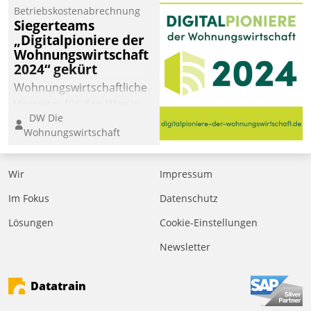
Betriebskostenabrechnung
Siegerteams
„Digitalpioniere der
Wohnungswirtschaft
2024“ gekürt
Wohnungswirtschaftliche
Vorreiter für den Weg in
DW Die
eine digitale Zukunft zu
Wohnungswirtschaft
finden, ist das Ziel des
Awards „Digitalpioniere
der
Wir
Impressum
Wohnungswirtschaft“.
Im Fokus
Datenschutz
Bewerben können sich
dafür ein Team
Lösungen
Cookie-Einstellungen
bestehend aus
Newsletter
Wohnungsunternehmen
und PropTech.
Datatrain