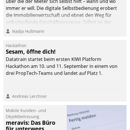
über die der Mieter sich selbst hilft – wann und wo
immer er will. Die digitale Selbstbedienung erobert
die Immobilienwirtschaft und ebnet den Weg für
selbstlaufende Geschäftsprozesse. Selbst ist der
Kunde und smart der Serviceanbieter.
Nadja Hußmann
Hackathon
Sesam, öffne dich!
Datatrain startet beim ersten KIWI Platform
Hackathon am 10. und 11. September in einem von
drei PropTech-Teams und landet auf Platz 1.
Andreas Lerchner
Mobile Kunden- und
Objektbetreuung
meravis: Das Büro
für unterwegs