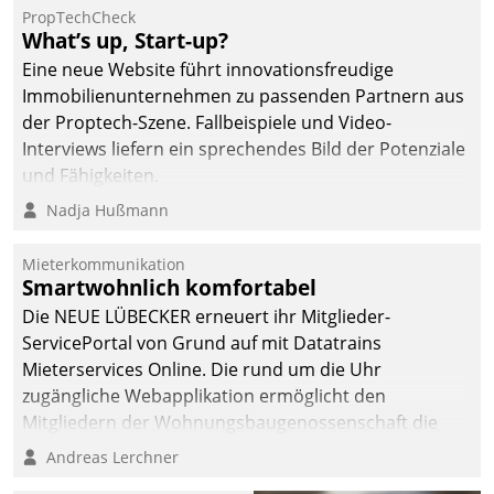
PropTechCheck
What’s up, Start-up?
Eine neue Website führt innovationsfreudige
Immobilienunternehmen zu passenden Partnern aus
der Proptech-Szene. Fallbeispiele und Video-
Interviews liefern ein sprechendes Bild der Potenziale
und Fähigkeiten.
Nadja Hußmann
Mieterkommunikation
Smartwohnlich komfortabel
Die NEUE LÜBECKER erneuert ihr Mitglieder-
ServicePortal von Grund auf mit Datatrains
Mieterservices Online. Die rund um die Uhr
zugängliche Webapplikation ermöglicht den
Mitgliedern der Wohnungs­bau­genossenschaft die
Kontaktaufnahme per Smartphone, Tablet oder PC.
Andreas Lerchner