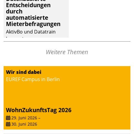
Entscheidungen
deutscher
durch
Wohnungsunternehmen
automatisierte
– und beschleunigt damit
Mieterbefragungen
den Weg vom
AktivBo und Datatrain
Mieteranliegen zum
kooperieren –
Dienstleisterauftrag.
Immobilienunternehmen
Weitere Themen
profitieren: Die nahtlose
Integration der Lösungen
von AktivBo und
Wir sind dabei
Datatrain ermöglicht
EUREF Campus in Berlin
automatisiert ausgelöste,
zielgerichtete
Mieterbefragungen – eine
starke Grundlage für
WohnZukunftsTag 2026
intelligente,
datengestützte
29. Juni 2026
–
30. Juni 2026
Entscheidungen.