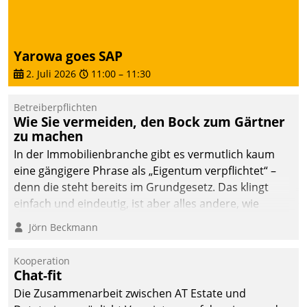
sich dabei für den Betrieb
der Lösung über die SAP
Cloud Platform
Yarowa goes SAP
entschieden - als erstes
2. Juli 2026
11:00
–
11:30
Unternehmen am
Wohnungsmarkt.
Betreiberpflichten
Wie Sie vermeiden, den Bock zum Gärtner
zu machen
In der Immobilienbranche gibt es vermutlich kaum
eine gängigere Phrase als „Eigentum verpflichtet“ –
denn die steht bereits im Grundgesetz. Das klingt
einfach und eindeutig, ist aber alles andere, wie
Branchenbeschäftigte wissen. Denn mit der
Jörn Beckmann
Verantwortung folgen Verpflichtungen.
Kooperation
Chat-fit
Die Zusammenarbeit zwischen AT Estate und