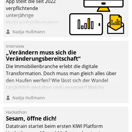
App stellt die seit 2022
Dialogführung ermöglicht
verpflichtende
dem externen
unterjährige
Serviceteam, Anrufe von
Verbrauchsinformation
Mietenden zügiger und
schnell, zuverlässig und
Nadja Hußmann
effizienter zu bearbeiten.
leicht bekömmlich bereit:
Die monatlichen
Interview
Mitteilungen zum
„Verändern muss sich die
Veränderungsbereitschaft“
Heizungs- und
Wasserverbrauch gehen
Die Immobilienbranche erlebt die digitale
automatisiert, vollständig
Transformation. Doch muss man gleich alles über
und auf Wunsch über
den Haufen werfen? Wie lässt sich der Wandel
mehrere zuvor
tatsächlich gestalten und umsetzen? Welche
festgelegte
Argumente zählen wirklich?
Nadja Hußmann
Kommunikationswege bei
den Empfängern ein.
Hackathon
Sesam, öffne dich!
Datatrain startet beim ersten KIWI Platform