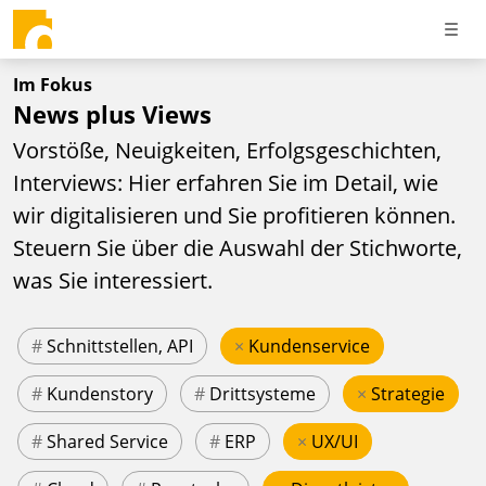
Im Fokus
News plus Views
Vorstöße, Neuigkeiten, Erfolgsgeschichten,
Interviews: Hier erfahren Sie im Detail, wie
wir digitalisieren und Sie profitieren können.
Steuern Sie über die Auswahl der Stichworte,
was Sie interessiert.
#
Schnittstellen, API
×
Kundenservice
#
Kundenstory
#
Drittsysteme
×
Strategie
#
Shared Service
#
ERP
×
UX/UI