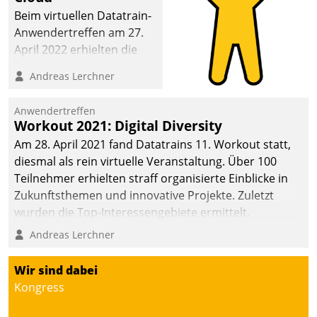
Beim virtuellen Datatrain-
Anwendertreffen am 27.
April 2022 erhielten die
Teilnehmerinnen und
Andreas Lerchner
Teilnehmer kurzweilige
Einblicke in innovative
Anwendertreffen
Cloud-Strategien und -
Workout 2021: Digital Diversity
Lösungen mit hohem
Am 28. April 2021 fand Datatrains 11. Workout statt,
Zukunftspotenzial.
diesmal als rein virtuelle Veranstaltung. Über 100
Teilnehmer erhielten straff organisierte Einblicke in
Zukunftsthemen und innovative Projekte. Zuletzt
wurden die Top-Interessengebiete ermittelt.
Andreas Lerchner
Wir sind dabei
Kongress