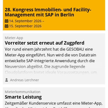
28. Kongress Immobilien- und Facility-
Management mit SAP in Berlin
14. September 2026
–
15. September 2026
Mieter-App
Vorreiter setzt erneut auf Zugpferd
Vor rund einem Jahrzehnt hat die GESOBAU eine
Mieter-App eingeführt. Nun wird die von Datatrain
entwickelte SAP-integrierte Anwendung durch die
Neuversion abgelöst. Die zugrunde liegende
Cloudplattform bietet ideale Voraussetzungen, um
die Funktionalität der App zu erweitern und weitere
Andreas Lerchner
innovative Apps, auch von Drittanbietern, in SAP zu
integrieren.
Mieterkommunikation
Smarte Leistung
Zeitgemäßer Kundenservice umfasst eine Mieter-App,