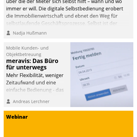
über die der Mieter sich selbst hilft – wann und wo
immer er will. Die digitale Selbstbedienung erobert
die Immobilienwirtschaft und ebnet den Weg für
selbstlaufende Geschäftsprozesse. Selbst ist der
Kunde und smart der Serviceanbieter.
Nadja Hußmann
Mobile Kunden- und
Objektbetreuung
meravis: Das Büro
für unterwegs
Mehr Flexibilität, weniger
Zeitaufwand und eine
einfache Bedienung - das
verspricht das aktuelle
Andreas Lerchner
Cockpit für mobile
Mitarbeiter von
Webinar
Datatrain. Die meravis
Wohnungsbau- und
Immobilien GmbH hat