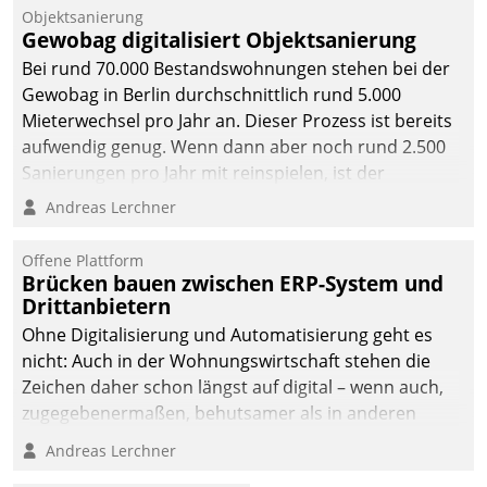
Unternehmen.
Objektsanierung
Gewobag digitalisiert Objektsanierung
Bei rund 70.000 Bestandswohnungen stehen bei der
Gewobag in Berlin durchschnittlich rund 5.000
Mieterwechsel pro Jahr an. Dieser Prozess ist bereits
aufwendig genug. Wenn dann aber noch rund 2.500
Sanierungen pro Jahr mit reinspielen, ist der
Betreuungs- und Organisationsaufwand immens. Im
Andreas Lerchner
Rahmen ihrer Digitalisierungsstrategie hat das
kommunale Wohnungsbauunternehmen daher
Offene Plattform
gemeinsam mit der Berliner Datatrain GmbH den
Brücken bauen zwischen ERP-System und
Drittanbietern
Teilprozess der Objektsanierung digitalisiert.
Ohne Digitalisierung und Automatisierung geht es
nicht: Auch in der Wohnungswirtschaft stehen die
Zeichen daher schon längst auf digital – wenn auch,
zugegebenermaßen, behutsamer als in anderen
Branchen.
Andreas Lerchner