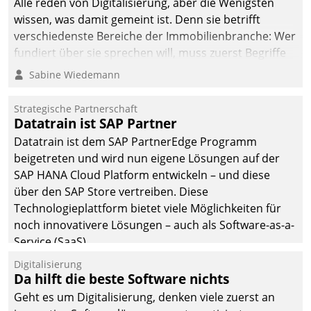
Alle reden von Digitalisierung, aber die Wenigsten
man auf
wissen, was damit gemeint ist. Denn sie betrifft
Cloudtechnologie,
verschiedenste Bereiche der Immobilienbranche: Wer
bewährte und Startup-
fundiert über sie sprechen will, muss zuerst Begriffe
Partner sowie erstmals
klären. Ein Aspekt ist die betriebliche Optimierung:
Sabine Wiedemann
agile Projektmethoden.
Moderne Softwarelösungen ermöglichen große
Einsparungen durch optimierte und automatisierte
Strategische Partnerschaft
Prozesse. Doch man darf nicht zu viel erwarten: Allein
Datatrain ist SAP Partner
mit der Einführung einer neuen Software ist es nicht
Datatrain ist dem SAP PartnerEdge Programm
getan. Die Digitalisierung erfordert von Unternehmen
beigetreten und wird nun eigene Lösungen auf der
die Bereitschaft, sich zu überprüfen, zu hinterfragen
SAP HANA Cloud Platform entwickeln – und diese
und zu verändern.
über den SAP Store vertreiben. Diese
Technologieplattform bietet viele Möglichkeiten für
noch innovativere Lösungen – auch als Software-as-a-
Service (SaaS).
Digitalisierung
Da hilft die beste Software nichts
Geht es um Digitalisierung, denken viele zuerst an