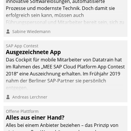
innovative Softwarelösungen, automatisierte
Prozesse und modernste Technik. Doch damit sie
erfolgreich sein kann, müssen auch
Führungspersonal und Mitarbeiter bereit sein, sich zu
verändern und anzupassen, sonst werden sie an ihr
Sabine Wiedemann
scheitern.
SAP App Contest
Ausgezeichnete App
Das Cockpit für mobile Mitarbeiter von Datatrain hat
im Rahmen des „MEE SAP Cloud Platform App Contest
2018“ eine Auszeichnung erhalten. Im Frühjahr 2019
nahm der Berliner SAP-Partner sie persönlich
entgegen.
Andreas Lerchner
Offene Plattform
Alles aus einer Hand?
Alles bei einem Anbieter beziehen – das Prinzip von