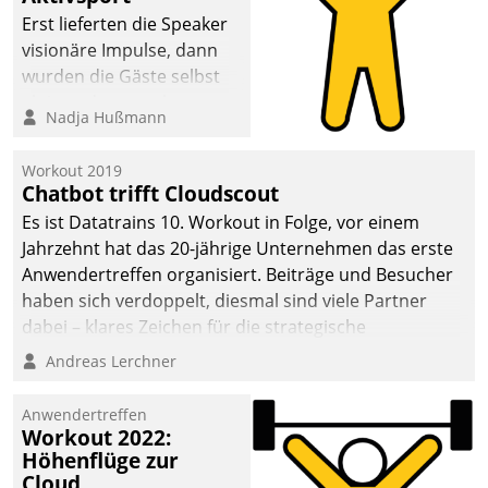
anspruchsvollen
Erst lieferten die Speaker
Aufgaben und
visionäre Impulse, dann
abnehmendem
wurden die Gäste selbst
Nachwuchs?
aktiv und sammelten
Nadja Hußmann
methodisch
Vernetzungsideen fürs
Workout 2019
Quartier. Dazwischen
Chatbot trifft Cloudscout
zeigte Datatrain, was es
Es ist Datatrains 10. Workout in Folge, vor einem
Neues zu bieten hat.
Jahrzehnt hat das 20-jährige Unternehmen das erste
Anwendertreffen organisiert. Beiträge und Besucher
haben sich verdoppelt, diesmal sind viele Partner
dabei – klares Zeichen für die strategische
Fokussierung auf den Kunden.
Andreas Lerchner
Anwendertreffen
Workout 2022:
Höhenflüge zur
Cloud