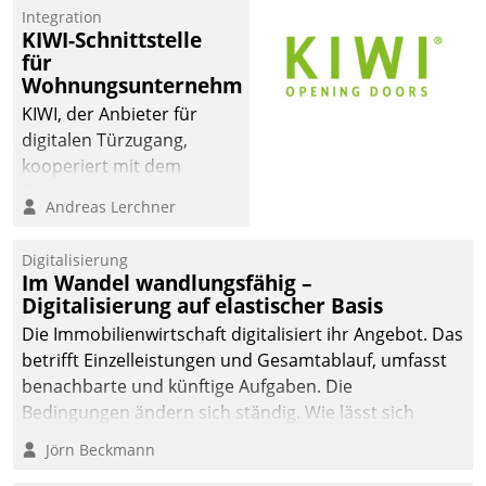
Integration
KIWI-Schnittstelle
für
Wohnungsunternehmen
KIWI, der Anbieter für
digitalen Türzugang,
kooperiert mit dem
Beratungs- und
Andreas Lerchner
Softwareentwicklungshaus
Datatrain.
Digitalisierung
Im Wandel wandlungsfähig –
Digitalisierung auf elastischer Basis
Die Immobilienwirtschaft digitalisiert ihr Angebot. Das
betrifft Einzelleistungen und Gesamtablauf, umfasst
benachbarte und künftige Aufgaben. Die
Bedingungen ändern sich ständig. Wie lässt sich
technisch die Kontrolle wahren und zugleich Freiraum
Jörn Beckmann
fürs Wachsen öffnen?