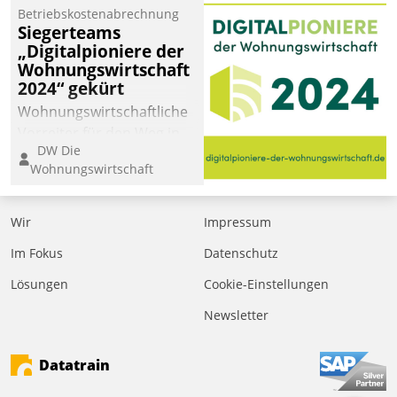
Betriebskostenabrechnung
Siegerteams
„Digitalpioniere der
Wohnungswirtschaft
2024“ gekürt
Wohnungswirtschaftliche
Vorreiter für den Weg in
DW Die
eine digitale Zukunft zu
Wohnungswirtschaft
finden, ist das Ziel des
Awards „Digitalpioniere
der
Wir
Impressum
Wohnungswirtschaft“.
Im Fokus
Datenschutz
Bewerben können sich
dafür ein Team
Lösungen
Cookie-Einstellungen
bestehend aus
Newsletter
Wohnungsunternehmen
und PropTech.
Datatrain