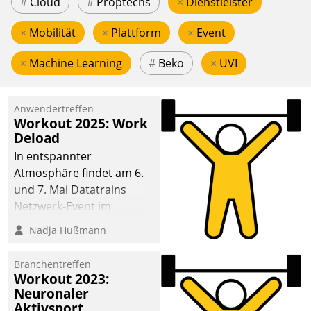
#
Cloud
#
Proptechs
×
Dienstleister
×
Mobilität
×
Plattform
×
Event
×
Machine Learning
#
Beko
×
UVI
Anwendertreffen
Workout 2025: Work
Deload
In entspannter
Atmosphäre findet am 6.
und 7. Mai Datatrains
Netzwerk-Event im
Kunden- und Partnerkreis
Nadja Hußmann
statt. Zentrale Frage: Wie
lassen sich
Branchentreffen
Mammutprojekte
Workout 2023:
meistern und Workloads
Neuronaler
Aktivsport
wuppen – bei zunehmend