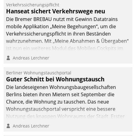
Verkehrssicherungspflicht
Hanseat sichert Verkehrswege neu
Die Bremer BREBAU nutzt mit Gewinn Datatrains
mobile Applikation „Meine Begehungen“, um die
Verkehrssicherungspflicht in ihren Beständen
wahrzunehmen. Mit „Meine Abnahmen & Übergaben“
ist nun ein weiteres Modul des Mobilen Cockpits im
Einsatz.
Andreas Lerchner
Berliner Wohnungstauschportal
Guter Schnitt bei Wohnungstausch
Die landeseigenen Wohnungsbaugesellschaften
Berlins bieten ihren Mietern seit September die
Chance, die Wohnung zu tauschen. Das neue
Wohnungstauschportal verspricht eine bessere
Nutzung des knappen Wohnraums der Stadt. Erster
Anwendungsfall für Datatrains Lösung API-Hub mit
Andreas Lerchner
Schnittstellen zu den ERP-Systemen der