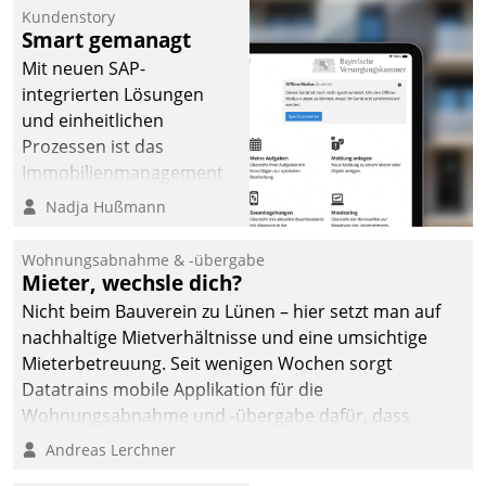
Kundenstory
Smart gemanagt
Mit neuen SAP-
integrierten Lösungen
und einheitlichen
Prozessen ist das
Immobilienmanagement
der Bayerischen
Nadja Hußmann
Versorgungskammer im
Ressort Kapitalanlage für
Wohnungsabnahme & -übergabe
künftige Aufgaben und
Mieter, wechsle dich?
Herausforderungen
Nicht beim Bauverein zu Lünen – hier setzt man auf
gerüstet.
nachhaltige Mietverhältnisse und eine umsichtige
Mieterbetreuung. Seit wenigen Wochen sorgt
Datatrains mobile Applikation für die
Wohnungsabnahme und -übergabe dafür, dass
Mieter wohlgeordnet kommen und, so es sein muss,
Andreas Lerchner
gehen können.