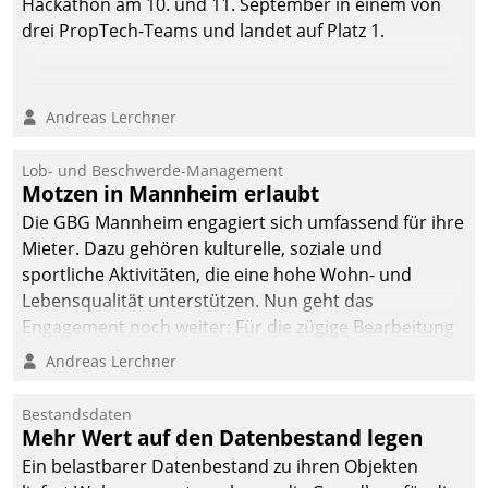
Hackathon am 10. und 11. September in einem von
drei PropTech-Teams und landet auf Platz 1.
Andreas Lerchner
Lob- und Beschwerde-Management
Motzen in Mannheim erlaubt
Die GBG Mannheim engagiert sich umfassend für ihre
Mieter. Dazu gehören kulturelle, soziale und
sportliche Aktivitäten, die eine hohe Wohn- und
Lebensqualität unterstützen. Nun geht das
Engagement noch weiter: Für die zügige Bearbeitung
von Beschwerden – oder Lob – richtet das
Andreas Lerchner
Unternehmen mit Datatrains Applikation fürs Lob-
und Beschwerde-Management einen eigenen Kanal
Bestandsdaten
ein.
Mehr Wert auf den Datenbestand legen
Ein belastbarer Datenbestand zu ihren Objekten