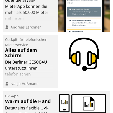
Über die SWSG-
MieterApp können die
mehr als 50.000 Mieter
mit ihrem
Wohnungsunternehmen
Andreas Lerchner
kommunizieren, auf dem
Laufenden bleiben, Daten
Cockpit für telefonischen
einsehen und ändern
Mieterservice
oder
Alles auf dem
Schirm
Schadensmeldungen
abgeben – rund um die
Die Berliner GESOBAU
Uhr.
unterstützt ihren
telefonischen
Mieterservice mit einem
Nadja Hußmann
digitalen Cockpit, das
situationsbezogen
UVI-App
passende Fragen und
Warm auf die Hand
Schlagworte auswirft.
Datatrains flexible UVI-
Eine intuitive