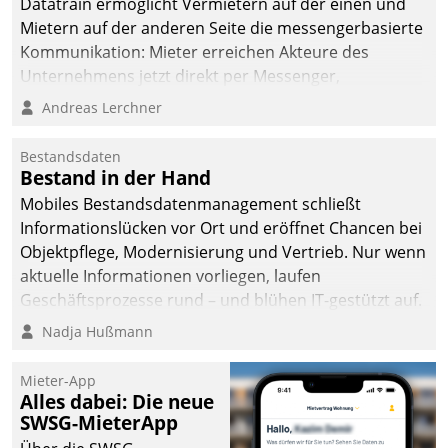
Datatrain ermöglicht Vermietern auf der einen und
Mietern auf der anderen Seite die messengerbasierte
Kommunikation: Mieter erreichen Akteure des
Unternehmens jetzt direkt per Messenger,
Mitarbeiter oder Dienstleister empfangen oder
Andreas Lerchner
versenden die Nachrichten via Cockpit.
Bestandsdaten
Bestand in der Hand
Mobiles Bestandsdatenmanagement schließt
Informationslücken vor Ort und eröffnet Chancen bei
Objektpflege, Modernisierung und Vertrieb. Nur wenn
aktuelle Informationen vorliegen, laufen
Geschäftsprozesse rund – und blühen IT-gestützt auf.
Nadja Hußmann
Mieter-App
Alles dabei: Die neue
SWSG-MieterApp