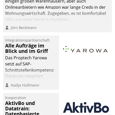
einigen großen Warenhäusern, aber auch
Onlineanbietern wie Amazon war lange Credo in der
Wohnungswirtschaft. Zugegeben, es ist komfortabel
alles aus einer Hand zu beziehen...
Jörn Beckmann
Integrationspartnerschaft
Alle Aufträge im
Blick und im Griff
Das Proptech Yarowa
setzt auf SAP-
Schnittstellenkompetenz:
Datatrain integriert
Yarowas Portal zur
Nadja Hußmann
Vergabe und Verwaltung
von Aufträgen der
Kooperation
operativen
AktivBo und
Instandhaltung in die
Datatrain:
Datenbasierte
SAP-Systemlandschaft