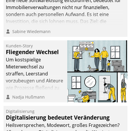
Eine neue Softwarelösung einzuführen, bedeutet für
Immobilienverwaltungen nicht nur finanziellen,
sondern auch personellen Aufwand. Es ist eine
Investition, die sich lohnen muss. Das Ziel: die
nachhaltige Optimierung der Geschäftsabläufe. Damit
Sabine Wiedemann
dieses Ziel erreicht wird, sollten einige Grundregeln
befolgt werden.
Kunden-Story
Fliegender Wechsel
Um kostspielige
Mieterwechsel zu
straffen, Leerstand
vorzubeugen und Akteure
wie Prozesse fließend zu
vernetzen, nutzt die
Nadja Hußmann
Berliner Gewobag seit
Jahresbeginn eine
Digitalisierung
Überblick, Einsicht und
Digitalisierung bedeutet Veränderung
Eingriff bietende Lösung.
Heilsversprechen, Modewort, großes Fragezeichen?
Zur Entwicklung setzte