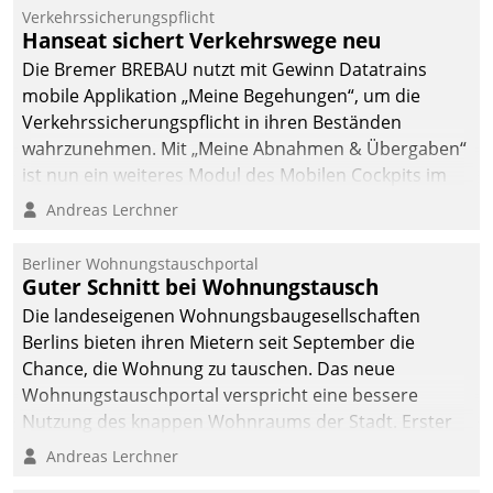
Verkehrssicherungspflicht
Hanseat sichert Verkehrswege neu
Die Bremer BREBAU nutzt mit Gewinn Datatrains
mobile Applikation „Meine Begehungen“, um die
Verkehrssicherungspflicht in ihren Beständen
wahrzunehmen. Mit „Meine Abnahmen & Übergaben“
ist nun ein weiteres Modul des Mobilen Cockpits im
Einsatz.
Andreas Lerchner
Berliner Wohnungstauschportal
Guter Schnitt bei Wohnungstausch
Die landeseigenen Wohnungsbaugesellschaften
Berlins bieten ihren Mietern seit September die
Chance, die Wohnung zu tauschen. Das neue
Wohnungstauschportal verspricht eine bessere
Nutzung des knappen Wohnraums der Stadt. Erster
Anwendungsfall für Datatrains Lösung API-Hub mit
Andreas Lerchner
Schnittstellen zu den ERP-Systemen der