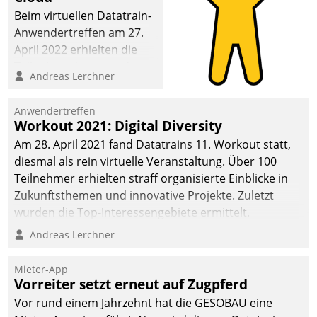
Beim virtuellen Datatrain-
Anwendertreffen am 27.
April 2022 erhielten die
Teilnehmerinnen und
Andreas Lerchner
Teilnehmer kurzweilige
Einblicke in innovative
Anwendertreffen
Cloud-Strategien und -
Workout 2021: Digital Diversity
Lösungen mit hohem
Am 28. April 2021 fand Datatrains 11. Workout statt,
Zukunftspotenzial.
diesmal als rein virtuelle Veranstaltung. Über 100
Teilnehmer erhielten straff organisierte Einblicke in
Zukunftsthemen und innovative Projekte. Zuletzt
wurden die Top-Interessengebiete ermittelt.
Andreas Lerchner
Mieter-App
Vorreiter setzt erneut auf Zugpferd
Vor rund einem Jahrzehnt hat die GESOBAU eine