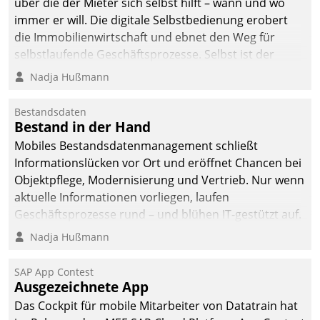
über die der Mieter sich selbst hilft – wann und wo
immer er will. Die digitale Selbstbedienung erobert
die Immobilienwirtschaft und ebnet den Weg für
selbstlaufende Geschäftsprozesse. Selbst ist der
Kunde und smart der Serviceanbieter.
Nadja Hußmann
Bestandsdaten
Bestand in der Hand
Mobiles Bestandsdatenmanagement schließt
Informationslücken vor Ort und eröffnet Chancen bei
Objektpflege, Modernisierung und Vertrieb. Nur wenn
aktuelle Informationen vorliegen, laufen
Geschäftsprozesse rund – und blühen IT-gestützt auf.
Nadja Hußmann
SAP App Contest
Ausgezeichnete App
Das Cockpit für mobile Mitarbeiter von Datatrain hat