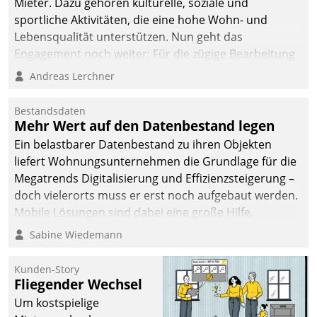
Mieter. Dazu gehören kulturelle, soziale und
sportliche Aktivitäten, die eine hohe Wohn- und
Lebensqualität unterstützen. Nun geht das
Engagement noch weiter: Für die zügige Bearbeitung
von Beschwerden – oder Lob – richtet das
Andreas Lerchner
Unternehmen mit Datatrains Applikation fürs Lob-
und Beschwerde-Management einen eigenen Kanal
Bestandsdaten
ein.
Mehr Wert auf den Datenbestand legen
Ein belastbarer Datenbestand zu ihren Objekten
liefert Wohnungsunternehmen die Grundlage für die
Megatrends Digitalisierung und Effizienzsteigerung –
doch vielerorts muss er erst noch aufgebaut werden.
Mobile Lösungen sind dabei eine große Hilfe.
Sabine Wiedemann
Kunden-Story
Fliegender Wechsel
Um kostspielige