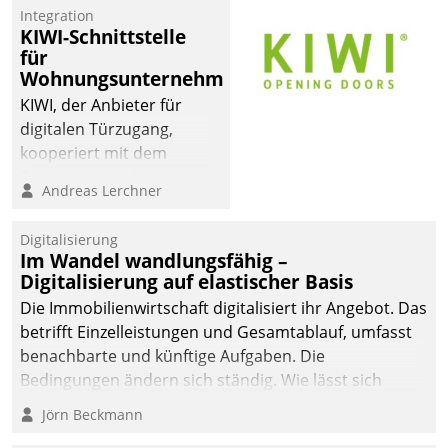
Integration
KIWI-Schnittstelle
für
Wohnungsunternehmen
KIWI, der Anbieter für
digitalen Türzugang,
kooperiert mit dem
Beratungs- und
Andreas Lerchner
Softwareentwicklungshaus
Datatrain.
Digitalisierung
Im Wandel wandlungsfähig –
Digitalisierung auf elastischer Basis
Die Immobilienwirtschaft digitalisiert ihr Angebot. Das
betrifft Einzelleistungen und Gesamtablauf, umfasst
benachbarte und künftige Aufgaben. Die
Bedingungen ändern sich ständig. Wie lässt sich
technisch die Kontrolle wahren und zugleich Freiraum
Jörn Beckmann
fürs Wachsen öffnen?