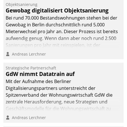
Unternehmen.
Objektsanierung
Gewobag digitalisiert Objektsanierung
Bei rund 70.000 Bestandswohnungen stehen bei der
Gewobag in Berlin durchschnittlich rund 5.000
Mieterwechsel pro Jahr an. Dieser Prozess ist bereits
aufwendig genug. Wenn dann aber noch rund 2.500
Sanierungen pro Jahr mit reinspielen, ist der
Betreuungs- und Organisationsaufwand immens. Im
Andreas Lerchner
Rahmen ihrer Digitalisierungsstrategie hat das
kommunale Wohnungsbauunternehmen daher
Strategische Partnerschaft
gemeinsam mit der Berliner Datatrain GmbH den
GdW nimmt Datatrain auf
Teilprozess der Objektsanierung digitalisiert.
Mit der Aufnahme des Berliner
Digitalisierungspartners unterstreicht der
Spitzenverband der Wohnungswirtschaft GdW die
zentrale Herausforderung, neue Strategien und
Geschäftsmodelle für die Wohnungswirtschaft zu
entwickeln.
Andreas Lerchner