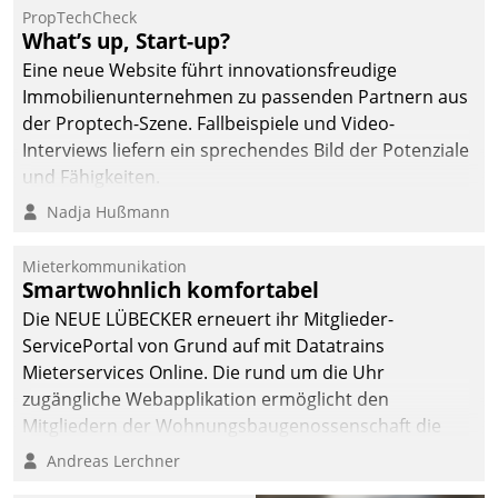
von AktivBo und
PropTechCheck
Datatrain ermöglicht
What’s up, Start-up?
automatisiert ausgelöste,
Eine neue Website führt innovationsfreudige
zielgerichtete
Immobilienunternehmen zu passenden Partnern aus
Mieterbefragungen – eine
der Proptech-Szene. Fallbeispiele und Video-
starke Grundlage für
Interviews liefern ein sprechendes Bild der Potenziale
intelligente,
und Fähigkeiten.
datengestützte
Nadja Hußmann
Entscheidungen.
Mieterkommunikation
Smartwohnlich komfortabel
Die NEUE LÜBECKER erneuert ihr Mitglieder-
ServicePortal von Grund auf mit Datatrains
Mieterservices Online. Die rund um die Uhr
zugängliche Webapplikation ermöglicht den
Mitgliedern der Wohnungs­bau­genossenschaft die
Kontaktaufnahme per Smartphone, Tablet oder PC.
Andreas Lerchner