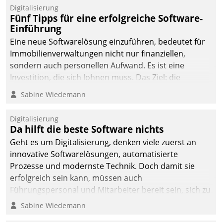
Digitalisierung
Fünf Tipps für eine erfolgreiche Software-
Einführung
Eine neue Softwarelösung einzuführen, bedeutet für
Immobilienverwaltungen nicht nur finanziellen,
sondern auch personellen Aufwand. Es ist eine
Investition, die sich lohnen muss. Das Ziel: die
nachhaltige Optimierung der Geschäftsabläufe. Damit
Sabine Wiedemann
dieses Ziel erreicht wird, sollten einige Grundregeln
befolgt werden.
Digitalisierung
Da hilft die beste Software nichts
Geht es um Digitalisierung, denken viele zuerst an
innovative Softwarelösungen, automatisierte
Prozesse und modernste Technik. Doch damit sie
erfolgreich sein kann, müssen auch
Führungspersonal und Mitarbeiter bereit sein, sich zu
verändern und anzupassen, sonst werden sie an ihr
Sabine Wiedemann
scheitern.