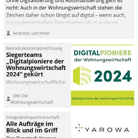
Ohne Digitalisierung und Automatisierung geht es
nicht: Auch in der Wohnungswirtschaft stehen die
Zeichen daher schon längst auf digital – wenn auch,
zugegebenermaßen, behutsamer als in anderen
Branchen.
Andreas Lerchner
Betriebskostenabrechnung
Siegerteams
„Digitalpioniere der
Wohnungswirtschaft
2024“ gekürt
Wohnungswirtschaftliche
Vorreiter für den Weg in
DW Die
eine digitale Zukunft zu
Wohnungswirtschaft
finden, ist das Ziel des
Awards „Digitalpioniere
Integrationspartnerschaft
der
Alle Aufträge im
Wohnungswirtschaft“.
Blick und im Griff
Bewerben können sich