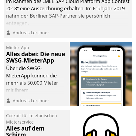
im Rahmen des „MEE SAP Cloud Platform App Contest
2018“ eine Auszeichnung erhalten. Im Frühjahr 2019
nahm der Berliner SAP-Partner sie persönlich
entgegen.
Andreas Lerchner
Mieter-App
Alles dabei: Die neue
SWSG-MieterApp
Über die SWSG-
MieterApp können die
mehr als 50.000 Mieter
mit ihrem
Wohnungsunternehmen
Andreas Lerchner
kommunizieren, auf dem
Laufenden bleiben, Daten
Cockpit für telefonischen
einsehen und ändern
Mieterservice
oder
Alles auf dem
Schirm
Schadensmeldungen