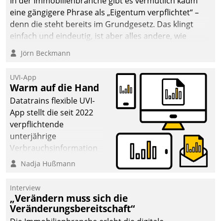
In der Immobilienbranche gibt es vermutlich kaum
eine gängigere Phrase als „Eigentum verpflichtet“ –
denn die steht bereits im Grundgesetz. Das klingt
einfach und eindeutig, ist aber alles andere, wie
Branchenbeschäftigte wissen. Denn mit der
Jörn Beckmann
Verantwortung folgen Verpflichtungen.
UVI-App
Warm auf die Hand
Datatrains flexible UVI-
App stellt die seit 2022
verpflichtende
unterjährige
Verbrauchsinformation
schnell, zuverlässig und
Nadja Hußmann
leicht bekömmlich bereit:
Die monatlichen
Interview
Mitteilungen zum
„Verändern muss sich die
Veränderungsbereitschaft“
Heizungs- und
Wasserverbrauch gehen