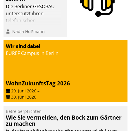
abgeben – rund um die
Die Berliner GESOBAU
Uhr.
unterstützt ihren
telefonischen
Mieterservice mit einem
Nadja Hußmann
digitalen Cockpit, das
situationsbezogen
Wir sind dabei
passende Fragen und
EUREF Campus in Berlin
Schlagworte auswirft.
Eine intuitive
Dialogführung ermöglicht
dem externen
WohnZukunftsTag 2026
Serviceteam, Anrufe von
Mietenden zügiger und
29. Juni 2026
–
30. Juni 2026
effizienter zu bearbeiten.
Betreiberpflichten
Wie Sie vermeiden, den Bock zum Gärtner
zu machen