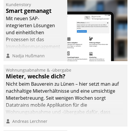
Kundenstory
Smart gemanagt
Mit neuen SAP-
integrierten Lösungen
und einheitlichen
Prozessen ist das
Immobilienmanagement
der Bayerischen
Nadja Hußmann
Versorgungskammer im
Ressort Kapitalanlage für
Wohnungsabnahme & -übergabe
künftige Aufgaben und
Mieter, wechsle dich?
Herausforderungen
Nicht beim Bauverein zu Lünen – hier setzt man auf
gerüstet.
nachhaltige Mietverhältnisse und eine umsichtige
Mieterbetreuung. Seit wenigen Wochen sorgt
Datatrains mobile Applikation für die
Wohnungsabnahme und -übergabe dafür, dass
Mieter wohlgeordnet kommen und, so es sein muss,
Andreas Lerchner
gehen können.