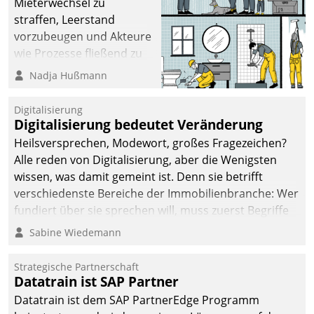
Mieterwechsel zu
straffen, Leerstand
vorzubeugen und Akteure
wie Prozesse fließend zu
vernetzen, nutzt die
Nadja Hußmann
Berliner Gewobag seit
Jahresbeginn eine
Digitalisierung
Überblick, Einsicht und
Digitalisierung bedeutet Veränderung
Eingriff bietende Lösung.
Heilsversprechen, Modewort, großes Fragezeichen?
Zur Entwicklung setzte
Alle reden von Digitalisierung, aber die Wenigsten
man auf
wissen, was damit gemeint ist. Denn sie betrifft
Cloudtechnologie,
verschiedenste Bereiche der Immobilienbranche: Wer
bewährte und Startup-
fundiert über sie sprechen will, muss zuerst Begriffe
Partner sowie erstmals
klären. Ein Aspekt ist die betriebliche Optimierung:
Sabine Wiedemann
agile Projektmethoden.
Moderne Softwarelösungen ermöglichen große
Einsparungen durch optimierte und automatisierte
Strategische Partnerschaft
Prozesse. Doch man darf nicht zu viel erwarten: Allein
Datatrain ist SAP Partner
mit der Einführung einer neuen Software ist es nicht
Datatrain ist dem SAP PartnerEdge Programm
getan. Die Digitalisierung erfordert von Unternehmen