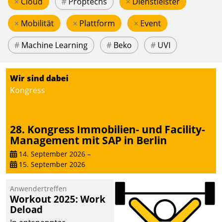
×
Cloud
#
Proptechs
×
Dienstleister
×
Mobilität
×
Plattform
×
Event
#
Machine Learning
#
Beko
#
UVI
Wir sind dabei
Kongress
28. Kongress Immobilien- und Facility-
Management mit SAP in Berlin
14. September 2026
–
15. September 2026
Anwendertreffen
Workout 2025: Work
Deload