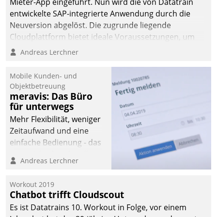
Mieter-App eingeführt. Nun wird die von Datatrain
entwickelte SAP-integrierte Anwendung durch die
Neuversion abgelöst. Die zugrunde liegende
Cloudplattform bietet ideale Voraussetzungen, um
die Funktionalität der App zu erweitern und weitere
Andreas Lerchner
innovative Apps, auch von Drittanbietern, in SAP zu
integrieren.
Mobile Kunden- und
Objektbetreuung
meravis: Das Büro
für unterwegs
Mehr Flexibilität, weniger
Zeitaufwand und eine
einfache Bedienung - das
verspricht das aktuelle
Andreas Lerchner
Cockpit für mobile
Mitarbeiter von
Workout 2019
Datatrain. Die meravis
Chatbot trifft Cloudscout
Wohnungsbau- und
Es ist Datatrains 10. Workout in Folge, vor einem
Immobilien GmbH hat