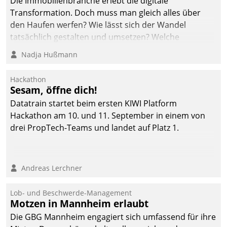
Die Immobilienbranche erlebt die digitale
automatisiert, vollständig
Transformation. Doch muss man gleich alles über
und auf Wunsch über
den Haufen werfen? Wie lässt sich der Wandel
mehrere zuvor
tatsächlich gestalten und umsetzen? Welche
festgelegte
Argumente zählen wirklich?
Nadja Hußmann
Kommunikationswege bei
den Empfängern ein.
Hackathon
Sesam, öffne dich!
Datatrain startet beim ersten KIWI Platform
Hackathon am 10. und 11. September in einem von
drei PropTech-Teams und landet auf Platz 1.
Andreas Lerchner
Lob- und Beschwerde-Management
Motzen in Mannheim erlaubt
Die GBG Mannheim engagiert sich umfassend für ihre