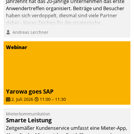
Jahrzehnt hat das 20-jährige Unternehmen das erste
sich dabei für den Betrieb
Anwendertreffen organisiert. Beiträge und Besucher
der Lösung über die SAP
haben sich verdoppelt, diesmal sind viele Partner
Cloud Platform
dabei – klares Zeichen für die strategische
entschieden - als erstes
Fokussierung auf den Kunden.
Andreas Lerchner
Unternehmen am
Wohnungsmarkt.
Webinar
Yarowa goes SAP
2. Juli 2026
11:00
–
11:30
Mieterkommunikation
Smarte Leistung
Zeitgemäßer Kundenservice umfasst eine Mieter-App,