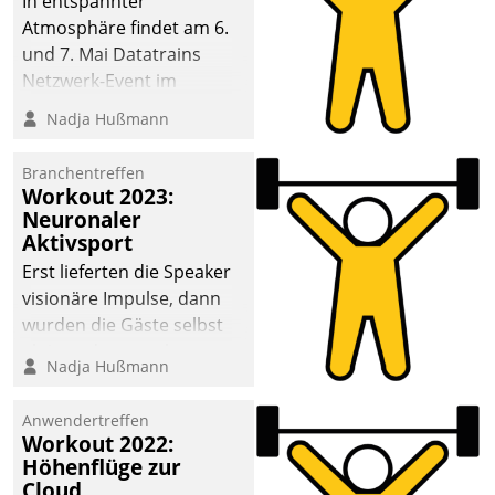
In entspannter
Atmosphäre findet am 6.
und 7. Mai Datatrains
Netzwerk-Event im
Kunden- und Partnerkreis
Nadja Hußmann
statt. Zentrale Frage: Wie
lassen sich
Branchentreffen
Mammutprojekte
Workout 2023:
meistern und Workloads
Neuronaler
Aktivsport
wuppen – bei zunehmend
anspruchsvollen
Erst lieferten die Speaker
Aufgaben und
visionäre Impulse, dann
abnehmendem
wurden die Gäste selbst
Nachwuchs?
aktiv und sammelten
Nadja Hußmann
methodisch
Vernetzungsideen fürs
Anwendertreffen
Quartier. Dazwischen
Workout 2022:
zeigte Datatrain, was es
Höhenflüge zur
Neues zu bieten hat.
Cloud