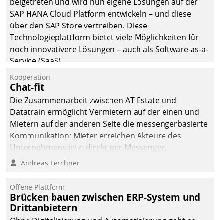
beigetreten und wird nun eigene Lösungen auf der
die Bereitschaft, sich zu überprüfen, zu hinterfragen
SAP HANA Cloud Platform entwickeln – und diese
und zu verändern.
über den SAP Store vertreiben. Diese
Technologieplattform bietet viele Möglichkeiten für
noch innovativere Lösungen – auch als Software-as-a-
Service (SaaS).
Kooperation
Chat-fit
Die Zusammenarbeit zwischen AT Estate und
Datatrain ermöglicht Vermietern auf der einen und
Mietern auf der anderen Seite die messengerbasierte
Kommunikation: Mieter erreichen Akteure des
Unternehmens jetzt direkt per Messenger,
Mitarbeiter oder Dienstleister empfangen oder
Andreas Lerchner
versenden die Nachrichten via Cockpit.
Offene Plattform
Brücken bauen zwischen ERP-System und
Drittanbietern