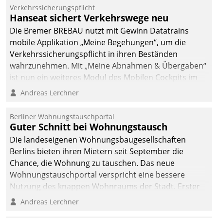
Verkehrssicherungspflicht
Hanseat sichert Verkehrswege neu
Die Bremer BREBAU nutzt mit Gewinn Datatrains
mobile Applikation „Meine Begehungen“, um die
Verkehrssicherungspflicht in ihren Beständen
wahrzunehmen. Mit „Meine Abnahmen & Übergaben“
ist nun ein weiteres Modul des Mobilen Cockpits im
Einsatz.
Andreas Lerchner
Berliner Wohnungstauschportal
Guter Schnitt bei Wohnungstausch
Die landeseigenen Wohnungsbaugesellschaften
Berlins bieten ihren Mietern seit September die
Chance, die Wohnung zu tauschen. Das neue
Wohnungstauschportal verspricht eine bessere
Nutzung des knappen Wohnraums der Stadt. Erster
Anwendungsfall für Datatrains Lösung API-Hub mit
Andreas Lerchner
Schnittstellen zu den ERP-Systemen der