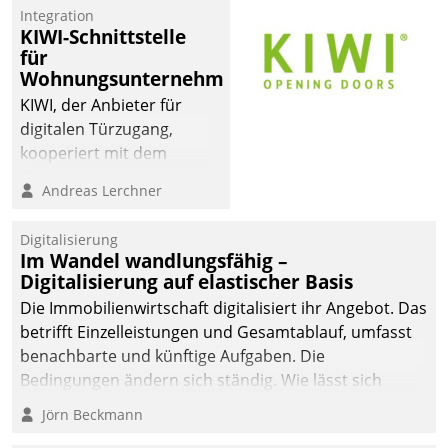
Integration
KIWI-Schnittstelle
für
Wohnungsunternehmen
KIWI, der Anbieter für
digitalen Türzugang,
kooperiert mit dem
Beratungs- und
Andreas Lerchner
Softwareentwicklungshaus
Datatrain.
Digitalisierung
Im Wandel wandlungsfähig –
Digitalisierung auf elastischer Basis
Die Immobilienwirtschaft digitalisiert ihr Angebot. Das
betrifft Einzelleistungen und Gesamtablauf, umfasst
benachbarte und künftige Aufgaben. Die
Bedingungen ändern sich ständig. Wie lässt sich
technisch die Kontrolle wahren und zugleich Freiraum
Jörn Beckmann
fürs Wachsen öffnen?