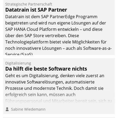
Einsparungen durch optimierte und automatisierte
Strategische Partnerschaft
Prozesse. Doch man darf nicht zu viel erwarten: Allein
Datatrain ist SAP Partner
mit der Einführung einer neuen Software ist es nicht
Datatrain ist dem SAP PartnerEdge Programm
getan. Die Digitalisierung erfordert von Unternehmen
beigetreten und wird nun eigene Lösungen auf der
die Bereitschaft, sich zu überprüfen, zu hinterfragen
SAP HANA Cloud Platform entwickeln – und diese
und zu verändern.
über den SAP Store vertreiben. Diese
Technologieplattform bietet viele Möglichkeiten für
noch innovativere Lösungen – auch als Software-as-a-
Service (SaaS).
Digitalisierung
Da hilft die beste Software nichts
Geht es um Digitalisierung, denken viele zuerst an
innovative Softwarelösungen, automatisierte
Prozesse und modernste Technik. Doch damit sie
erfolgreich sein kann, müssen auch
Führungspersonal und Mitarbeiter bereit sein, sich zu
verändern und anzupassen, sonst werden sie an ihr
Sabine Wiedemann
scheitern.