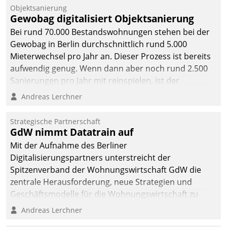
Unternehmen.
Objektsanierung
Gewobag digitalisiert Objektsanierung
Bei rund 70.000 Bestandswohnungen stehen bei der
Gewobag in Berlin durchschnittlich rund 5.000
Mieterwechsel pro Jahr an. Dieser Prozess ist bereits
aufwendig genug. Wenn dann aber noch rund 2.500
Sanierungen pro Jahr mit reinspielen, ist der
Betreuungs- und Organisationsaufwand immens. Im
Andreas Lerchner
Rahmen ihrer Digitalisierungsstrategie hat das
kommunale Wohnungsbauunternehmen daher
Strategische Partnerschaft
gemeinsam mit der Berliner Datatrain GmbH den
GdW nimmt Datatrain auf
Teilprozess der Objektsanierung digitalisiert.
Mit der Aufnahme des Berliner
Digitalisierungspartners unterstreicht der
Spitzenverband der Wohnungswirtschaft GdW die
zentrale Herausforderung, neue Strategien und
Geschäftsmodelle für die Wohnungswirtschaft zu
entwickeln.
Andreas Lerchner