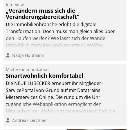
Die monatlichen
Interview
Mitteilungen zum
„Verändern muss sich die
Veränderungsbereitschaft“
Heizungs- und
Wasserverbrauch gehen
Die Immobilienbranche erlebt die digitale
automatisiert, vollständig
Transformation. Doch muss man gleich alles über
und auf Wunsch über
den Haufen werfen? Wie lässt sich der Wandel
mehrere zuvor
tatsächlich gestalten und umsetzen? Welche
festgelegte
Argumente zählen wirklich?
Nadja Hußmann
Kommunikationswege bei
den Empfängern ein.
Mieterkommunikation
Smartwohnlich komfortabel
Die NEUE LÜBECKER erneuert ihr Mitglieder-
ServicePortal von Grund auf mit Datatrains
Mieterservices Online. Die rund um die Uhr
zugängliche Webapplikation ermöglicht den
Mitgliedern der Wohnungs­bau­genossenschaft die
Kontaktaufnahme per Smartphone, Tablet oder PC.
Andreas Lerchner