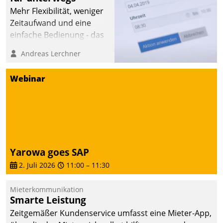
Mehr Flexibilität, weniger
Zeitaufwand und eine
einfache Bedienung - das
verspricht das aktuelle
Andreas Lerchner
Cockpit für mobile
Mitarbeiter von
Webinar
Datatrain. Die meravis
Wohnungsbau- und
Immobilien GmbH hat
sich dabei für den Betrieb
der Lösung über die SAP
Cloud Platform
Yarowa goes SAP
entschieden - als erstes
2. Juli 2026
11:00
–
11:30
Unternehmen am
Wohnungsmarkt.
Mieterkommunikation
Smarte Leistung
Zeitgemäßer Kundenservice umfasst eine Mieter-App,