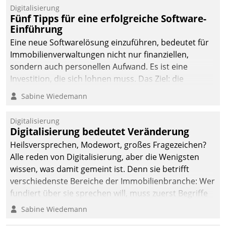
Digitalisierung
Fünf Tipps für eine erfolgreiche Software-
Einführung
Eine neue Softwarelösung einzuführen, bedeutet für
Immobilienverwaltungen nicht nur finanziellen,
sondern auch personellen Aufwand. Es ist eine
Investition, die sich lohnen muss. Das Ziel: die
nachhaltige Optimierung der Geschäftsabläufe. Damit
Sabine Wiedemann
dieses Ziel erreicht wird, sollten einige Grundregeln
befolgt werden.
Digitalisierung
Digitalisierung bedeutet Veränderung
Heilsversprechen, Modewort, großes Fragezeichen?
Alle reden von Digitalisierung, aber die Wenigsten
wissen, was damit gemeint ist. Denn sie betrifft
verschiedenste Bereiche der Immobilienbranche: Wer
fundiert über sie sprechen will, muss zuerst Begriffe
klären. Ein Aspekt ist die betriebliche Optimierung:
Sabine Wiedemann
Moderne Softwarelösungen ermöglichen große