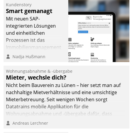
Kundenstory
Smart gemanagt
Mit neuen SAP-
integrierten Lösungen
und einheitlichen
Prozessen ist das
Immobilienmanagement
der Bayerischen
Nadja Hußmann
Versorgungskammer im
Ressort Kapitalanlage für
Wohnungsabnahme & -übergabe
künftige Aufgaben und
Mieter, wechsle dich?
Herausforderungen
Nicht beim Bauverein zu Lünen – hier setzt man auf
gerüstet.
nachhaltige Mietverhältnisse und eine umsichtige
Mieterbetreuung. Seit wenigen Wochen sorgt
Datatrains mobile Applikation für die
Wohnungsabnahme und -übergabe dafür, dass
Mieter wohlgeordnet kommen und, so es sein muss,
Andreas Lerchner
gehen können.