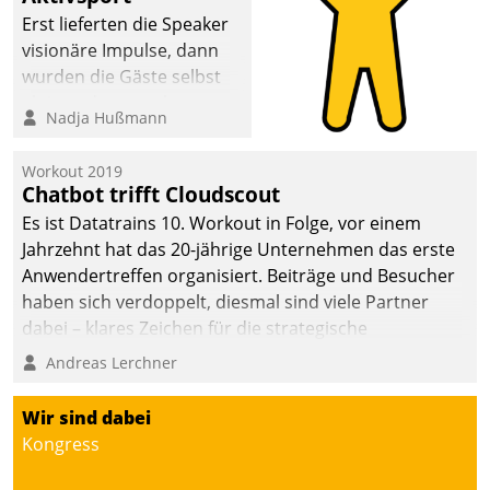
anspruchsvollen
Erst lieferten die Speaker
Aufgaben und
visionäre Impulse, dann
abnehmendem
wurden die Gäste selbst
Nachwuchs?
aktiv und sammelten
Nadja Hußmann
methodisch
Vernetzungsideen fürs
Workout 2019
Quartier. Dazwischen
Chatbot trifft Cloudscout
zeigte Datatrain, was es
Es ist Datatrains 10. Workout in Folge, vor einem
Neues zu bieten hat.
Jahrzehnt hat das 20-jährige Unternehmen das erste
Anwendertreffen organisiert. Beiträge und Besucher
haben sich verdoppelt, diesmal sind viele Partner
dabei – klares Zeichen für die strategische
Fokussierung auf den Kunden.
Andreas Lerchner
Wir sind dabei
Kongress