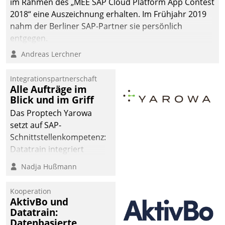
im Rahmen des „MEE SAP Cloud Platform App Contest
man auf
2018“ eine Auszeichnung erhalten. Im Frühjahr 2019
Cloudtechnologie,
nahm der Berliner SAP-Partner sie persönlich
bewährte und Startup-
entgegen.
Partner sowie erstmals
Andreas Lerchner
agile Projektmethoden.
Integrationspartnerschaft
Alle Aufträge im
Blick und im Griff
Das Proptech Yarowa
setzt auf SAP-
Schnittstellenkompetenz:
Datatrain integriert
Yarowas Portal zur
Nadja Hußmann
Vergabe und Verwaltung
von Aufträgen der
Kooperation
operativen
AktivBo und
Instandhaltung in die
Datatrain:
Datenbasierte
SAP-Systemlandschaft