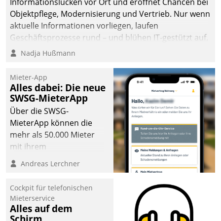
Informationslücken vor Ort und eröffnet Chancen bei
Objektpflege, Modernisierung und Vertrieb. Nur wenn
aktuelle Informationen vorliegen, laufen
Geschäftsprozesse rund – und blühen IT-gestützt auf.
Nadja Hußmann
Mieter-App
Alles dabei: Die neue
SWSG-MieterApp
Über die SWSG-
MieterApp können die
mehr als 50.000 Mieter
mit ihrem
Wohnungsunternehmen
Andreas Lerchner
kommunizieren, auf dem
Laufenden bleiben, Daten
Cockpit für telefonischen
einsehen und ändern
Mieterservice
oder
Alles auf dem
Schirm
Schadensmeldungen