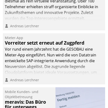
diesmal als rein virtuelle Veranstaltung. Über 100
Teilnehmer erhielten straff organisierte Einblicke in
Zukunftsthemen und innovative Projekte. Zuletzt
wurden die Top-Interessengebiete ermittelt.
Andreas Lerchner
Mieter-App
Vorreiter setzt erneut auf Zugpferd
Vor rund einem Jahrzehnt hat die GESOBAU eine
Mieter-App eingeführt. Nun wird die von Datatrain
entwickelte SAP-integrierte Anwendung durch die
Neuversion abgelöst. Die zugrunde liegende
Cloudplattform bietet ideale Voraussetzungen, um
die Funktionalität der App zu erweitern und weitere
Andreas Lerchner
innovative Apps, auch von Drittanbietern, in SAP zu
integrieren.
Mobile Kunden- und
Objektbetreuung
meravis: Das Büro
für unterwegs