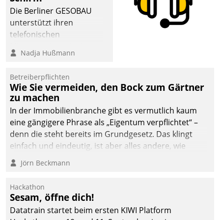
abgeben – rund um die
Die Berliner GESOBAU
Uhr.
unterstützt ihren
telefonischen
Mieterservice mit einem
Nadja Hußmann
digitalen Cockpit, das
situationsbezogen
Betreiberpflichten
passende Fragen und
Wie Sie vermeiden, den Bock zum Gärtner
Schlagworte auswirft.
zu machen
Eine intuitive
In der Immobilienbranche gibt es vermutlich kaum
Dialogführung ermöglicht
eine gängigere Phrase als „Eigentum verpflichtet“ –
dem externen
denn die steht bereits im Grundgesetz. Das klingt
Serviceteam, Anrufe von
einfach und eindeutig, ist aber alles andere, wie
Mietenden zügiger und
Branchenbeschäftigte wissen. Denn mit der
Jörn Beckmann
effizienter zu bearbeiten.
Verantwortung folgen Verpflichtungen.
Hackathon
Sesam, öffne dich!
Datatrain startet beim ersten KIWI Platform