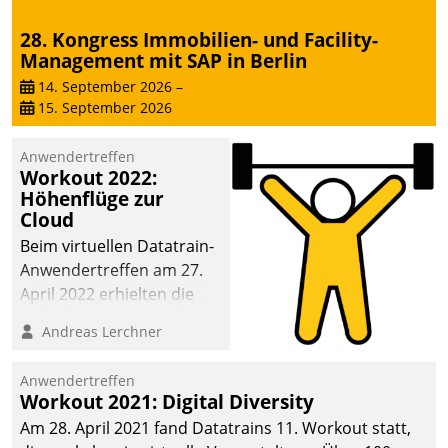
28. Kongress Immobilien- und Facility-
Management mit SAP in Berlin
14. September 2026
–
15. September 2026
Anwendertreffen
Workout 2022:
Höhenflüge zur
Cloud
Beim virtuellen Datatrain-
Anwendertreffen am 27.
April 2022 erhielten die
Teilnehmerinnen und
Andreas Lerchner
Teilnehmer kurzweilige
Einblicke in innovative
Anwendertreffen
Cloud-Strategien und -
Workout 2021: Digital Diversity
Lösungen mit hohem
Am 28. April 2021 fand Datatrains 11. Workout statt,
Zukunftspotenzial.