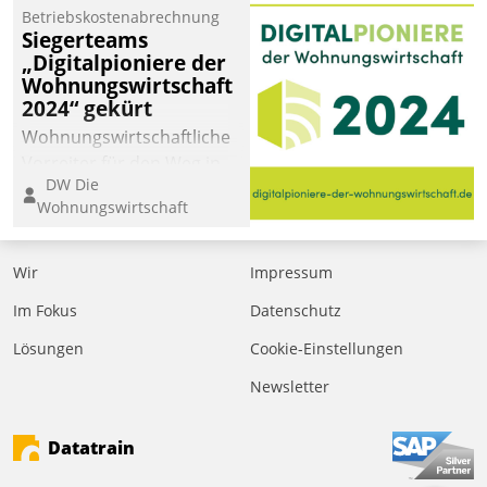
Betriebskostenabrechnung
Siegerteams
„Digitalpioniere der
Wohnungswirtschaft
2024“ gekürt
Wohnungswirtschaftliche
Vorreiter für den Weg in
DW Die
eine digitale Zukunft zu
Wohnungswirtschaft
finden, ist das Ziel des
Awards „Digitalpioniere
der
Wir
Impressum
Wohnungswirtschaft“.
Im Fokus
Datenschutz
Bewerben können sich
dafür ein Team
Lösungen
Cookie-Einstellungen
bestehend aus
Newsletter
Wohnungsunternehmen
und PropTech.
Datatrain