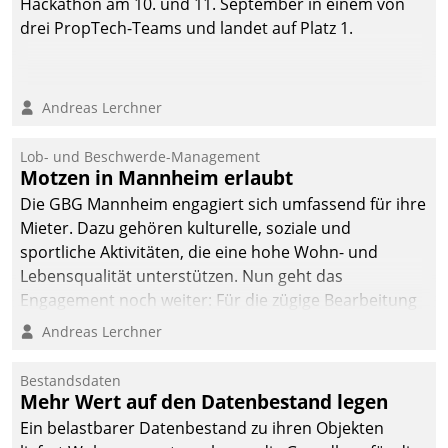
Hackathon am 10. und 11. September in einem von
drei PropTech-Teams und landet auf Platz 1.
Andreas Lerchner
Lob- und Beschwerde-Management
Motzen in Mannheim erlaubt
Die GBG Mannheim engagiert sich umfassend für ihre
Mieter. Dazu gehören kulturelle, soziale und
sportliche Aktivitäten, die eine hohe Wohn- und
Lebensqualität unterstützen. Nun geht das
Engagement noch weiter: Für die zügige Bearbeitung
von Beschwerden – oder Lob – richtet das
Andreas Lerchner
Unternehmen mit Datatrains Applikation fürs Lob-
und Beschwerde-Management einen eigenen Kanal
Bestandsdaten
ein.
Mehr Wert auf den Datenbestand legen
Ein belastbarer Datenbestand zu ihren Objekten