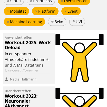
#
Cloud
#
Proptechs
×
Dienstleister
×
Mobilität
×
Plattform
×
Event
×
Machine Learning
#
Beko
#
UVI
Anwendertreffen
Workout 2025: Work
Deload
In entspannter
Atmosphäre findet am 6.
und 7. Mai Datatrains
Netzwerk-Event im
Kunden- und Partnerkreis
Nadja Hußmann
statt. Zentrale Frage: Wie
lassen sich
Branchentreffen
Mammutprojekte
Workout 2023:
meistern und Workloads
Neuronaler
Aktivsport
wuppen – bei zunehmend