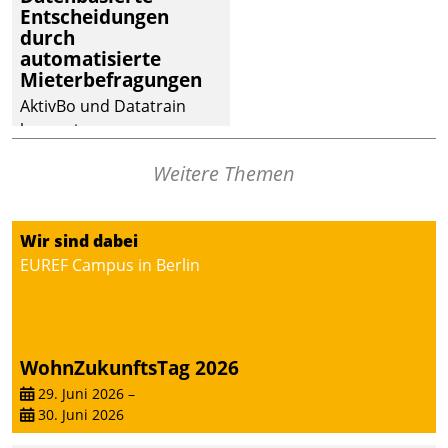
Entscheidungen
deutscher
durch
Wohnungsunternehmen
automatisierte
– und beschleunigt damit
Mieterbefragungen
den Weg vom
AktivBo und Datatrain
Mieteranliegen zum
kooperieren –
Dienstleisterauftrag.
Immobilienunternehmen
Weitere Themen
profitieren: Die nahtlose
Integration der Lösungen
von AktivBo und
Wir sind dabei
Datatrain ermöglicht
EUREF Campus in Berlin
automatisiert ausgelöste,
zielgerichtete
Mieterbefragungen – eine
starke Grundlage für
WohnZukunftsTag 2026
intelligente,
datengestützte
29. Juni 2026
–
30. Juni 2026
Entscheidungen.