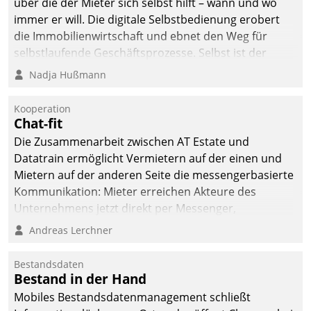
über die der Mieter sich selbst hilft – wann und wo
immer er will. Die digitale Selbstbedienung erobert
die Immobilienwirtschaft und ebnet den Weg für
selbstlaufende Geschäftsprozesse. Selbst ist der
Kunde und smart der Serviceanbieter.
Nadja Hußmann
Kooperation
Chat-fit
Die Zusammenarbeit zwischen AT Estate und
Datatrain ermöglicht Vermietern auf der einen und
Mietern auf der anderen Seite die messengerbasierte
Kommunikation: Mieter erreichen Akteure des
Unternehmens jetzt direkt per Messenger,
Mitarbeiter oder Dienstleister empfangen oder
Andreas Lerchner
versenden die Nachrichten via Cockpit.
Bestandsdaten
Bestand in der Hand
Mobiles Bestandsdatenmanagement schließt