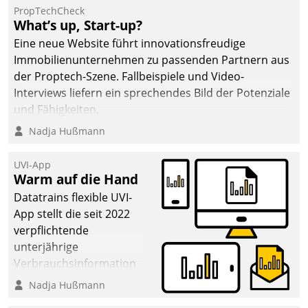
PropTechCheck
What’s up, Start-up?
Eine neue Website führt innovationsfreudige
Immobilienunternehmen zu passenden Partnern aus
der Proptech-Szene. Fallbeispiele und Video-
Interviews liefern ein sprechendes Bild der Potenziale
und Fähigkeiten.
Nadja Hußmann
UVI-App
Warm auf die Hand
Datatrains flexible UVI-
App stellt die seit 2022
verpflichtende
unterjährige
Verbrauchsinformation
schnell, zuverlässig und
Nadja Hußmann
leicht bekömmlich bereit: