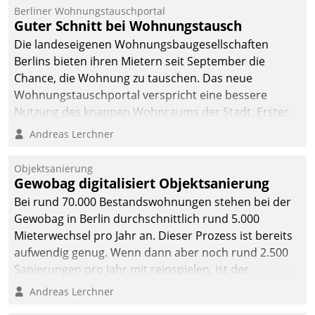
Berliner Wohnungstauschportal
Guter Schnitt bei Wohnungstausch
Die landeseigenen Wohnungsbaugesellschaften
Berlins bieten ihren Mietern seit September die
Chance, die Wohnung zu tauschen. Das neue
Wohnungstauschportal verspricht eine bessere
Nutzung des knappen Wohnraums der Stadt. Erster
Anwendungsfall für Datatrains Lösung API-Hub mit
Andreas Lerchner
Schnittstellen zu den ERP-Systemen der
Unternehmen.
Objektsanierung
Gewobag digitalisiert Objektsanierung
Bei rund 70.000 Bestandswohnungen stehen bei der
Gewobag in Berlin durchschnittlich rund 5.000
Mieterwechsel pro Jahr an. Dieser Prozess ist bereits
aufwendig genug. Wenn dann aber noch rund 2.500
Sanierungen pro Jahr mit reinspielen, ist der
Betreuungs- und Organisationsaufwand immens. Im
Andreas Lerchner
Rahmen ihrer Digitalisierungsstrategie hat das