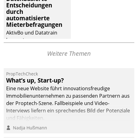
Entscheidungen
deutscher
durch
Wohnungsunternehmen
automatisierte
– und beschleunigt damit
Mieterbefragungen
den Weg vom
AktivBo und Datatrain
Mieteranliegen zum
kooperieren –
Dienstleisterauftrag.
Immobilienunternehmen
Weitere Themen
profitieren: Die nahtlose
Integration der Lösungen
von AktivBo und
PropTechCheck
Datatrain ermöglicht
What’s up, Start-up?
automatisiert ausgelöste,
Eine neue Website führt innovationsfreudige
zielgerichtete
Immobilienunternehmen zu passenden Partnern aus
Mieterbefragungen – eine
der Proptech-Szene. Fallbeispiele und Video-
starke Grundlage für
Interviews liefern ein sprechendes Bild der Potenziale
intelligente,
und Fähigkeiten.
datengestützte
Nadja Hußmann
Entscheidungen.