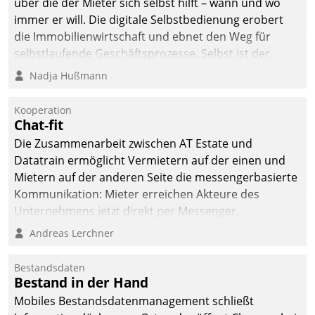
über die der Mieter sich selbst hilft – wann und wo
immer er will. Die digitale Selbstbedienung erobert
die Immobilienwirtschaft und ebnet den Weg für
selbstlaufende Geschäftsprozesse. Selbst ist der
Kunde und smart der Serviceanbieter.
Nadja Hußmann
Kooperation
Chat-fit
Die Zusammenarbeit zwischen AT Estate und
Datatrain ermöglicht Vermietern auf der einen und
Mietern auf der anderen Seite die messengerbasierte
Kommunikation: Mieter erreichen Akteure des
Unternehmens jetzt direkt per Messenger,
Mitarbeiter oder Dienstleister empfangen oder
Andreas Lerchner
versenden die Nachrichten via Cockpit.
Bestandsdaten
Bestand in der Hand
Mobiles Bestandsdatenmanagement schließt