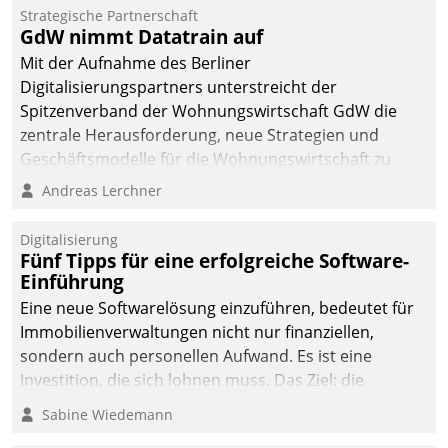
kommunale Wohnungsbauunternehmen daher
Strategische Partnerschaft
gemeinsam mit der Berliner Datatrain GmbH den
GdW nimmt Datatrain auf
Teilprozess der Objektsanierung digitalisiert.
Mit der Aufnahme des Berliner
Digitalisierungspartners unterstreicht der
Spitzenverband der Wohnungswirtschaft GdW die
zentrale Herausforderung, neue Strategien und
Geschäftsmodelle für die Wohnungswirtschaft zu
entwickeln.
Andreas Lerchner
Digitalisierung
Fünf Tipps für eine erfolgreiche Software-
Einführung
Eine neue Softwarelösung einzuführen, bedeutet für
Immobilienverwaltungen nicht nur finanziellen,
sondern auch personellen Aufwand. Es ist eine
Investition, die sich lohnen muss. Das Ziel: die
nachhaltige Optimierung der Geschäftsabläufe. Damit
Sabine Wiedemann
dieses Ziel erreicht wird, sollten einige Grundregeln