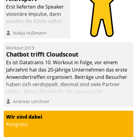
anspruchsvollen
Erst lieferten die Speaker
Aufgaben und
visionäre Impulse, dann
abnehmendem
wurden die Gäste selbst
Nachwuchs?
aktiv und sammelten
Nadja Hußmann
methodisch
Vernetzungsideen fürs
Workout 2019
Quartier. Dazwischen
Chatbot trifft Cloudscout
zeigte Datatrain, was es
Es ist Datatrains 10. Workout in Folge, vor einem
Neues zu bieten hat.
Jahrzehnt hat das 20-jährige Unternehmen das erste
Anwendertreffen organisiert. Beiträge und Besucher
haben sich verdoppelt, diesmal sind viele Partner
dabei – klares Zeichen für die strategische
Fokussierung auf den Kunden.
Andreas Lerchner
Wir sind dabei
Kongress