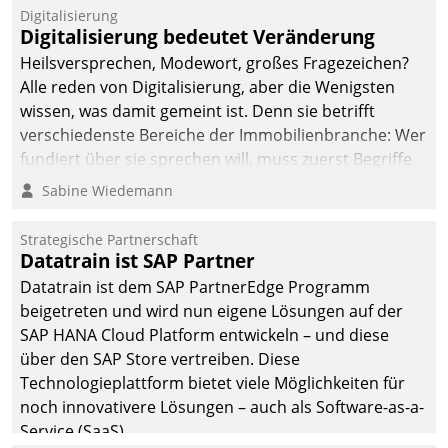
befolgt werden.
Digitalisierung
Digitalisierung bedeutet Veränderung
Heilsversprechen, Modewort, großes Fragezeichen?
Alle reden von Digitalisierung, aber die Wenigsten
wissen, was damit gemeint ist. Denn sie betrifft
verschiedenste Bereiche der Immobilienbranche: Wer
fundiert über sie sprechen will, muss zuerst Begriffe
klären. Ein Aspekt ist die betriebliche Optimierung:
Sabine Wiedemann
Moderne Softwarelösungen ermöglichen große
Einsparungen durch optimierte und automatisierte
Strategische Partnerschaft
Prozesse. Doch man darf nicht zu viel erwarten: Allein
Datatrain ist SAP Partner
mit der Einführung einer neuen Software ist es nicht
Datatrain ist dem SAP PartnerEdge Programm
getan. Die Digitalisierung erfordert von Unternehmen
beigetreten und wird nun eigene Lösungen auf der
die Bereitschaft, sich zu überprüfen, zu hinterfragen
SAP HANA Cloud Platform entwickeln – und diese
und zu verändern.
über den SAP Store vertreiben. Diese
Technologieplattform bietet viele Möglichkeiten für
noch innovativere Lösungen – auch als Software-as-a-
Service (SaaS).