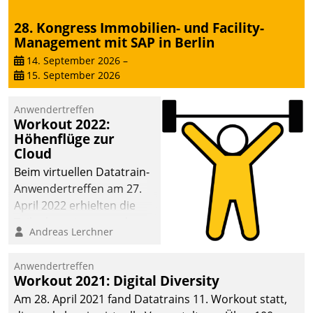
28. Kongress Immobilien- und Facility-
Management mit SAP in Berlin
14. September 2026
–
15. September 2026
Anwendertreffen
Workout 2022:
Höhenflüge zur
Cloud
Beim virtuellen Datatrain-
Anwendertreffen am 27.
April 2022 erhielten die
Teilnehmerinnen und
Andreas Lerchner
Teilnehmer kurzweilige
Einblicke in innovative
Anwendertreffen
Cloud-Strategien und -
Workout 2021: Digital Diversity
Lösungen mit hohem
Am 28. April 2021 fand Datatrains 11. Workout statt,
Zukunftspotenzial.