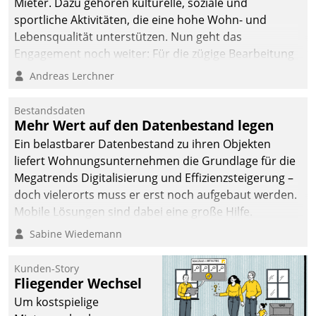
Mieter. Dazu gehören kulturelle, soziale und
sportliche Aktivitäten, die eine hohe Wohn- und
Lebensqualität unterstützen. Nun geht das
Engagement noch weiter: Für die zügige Bearbeitung
von Beschwerden – oder Lob – richtet das
Andreas Lerchner
Unternehmen mit Datatrains Applikation fürs Lob-
und Beschwerde-Management einen eigenen Kanal
Bestandsdaten
ein.
Mehr Wert auf den Datenbestand legen
Ein belastbarer Datenbestand zu ihren Objekten
liefert Wohnungsunternehmen die Grundlage für die
Megatrends Digitalisierung und Effizienzsteigerung –
doch vielerorts muss er erst noch aufgebaut werden.
Mobile Lösungen sind dabei eine große Hilfe.
Sabine Wiedemann
Kunden-Story
Fliegender Wechsel
Um kostspielige