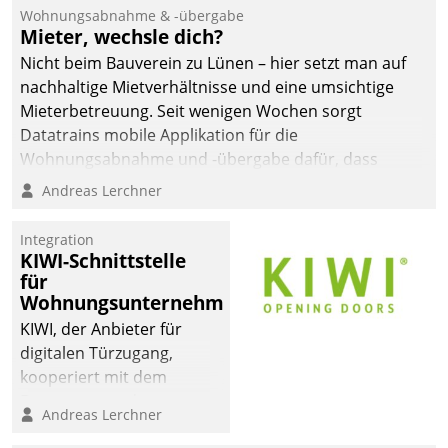
Ressort Kapitalanlage für
Wohnungsabnahme & -übergabe
künftige Aufgaben und
Mieter, wechsle dich?
Herausforderungen
Nicht beim Bauverein zu Lünen – hier setzt man auf
gerüstet.
nachhaltige Mietverhältnisse und eine umsichtige
Mieterbetreuung. Seit wenigen Wochen sorgt
Datatrains mobile Applikation für die
Wohnungsabnahme und -übergabe dafür, dass
Mieter wohlgeordnet kommen und, so es sein muss,
Andreas Lerchner
gehen können.
Integration
KIWI-Schnittstelle
für
Wohnungsunternehmen
KIWI, der Anbieter für
digitalen Türzugang,
kooperiert mit dem
Beratungs- und
Andreas Lerchner
Softwareentwicklungshaus