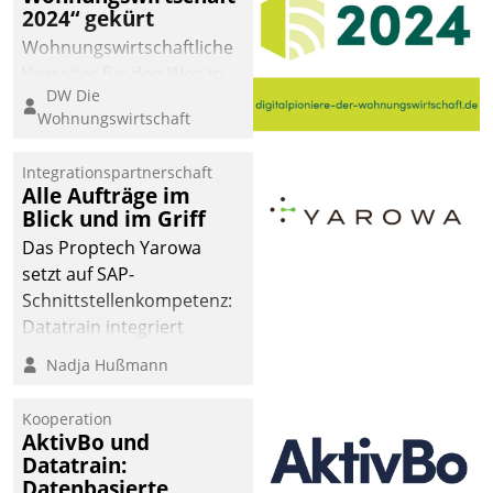
2024“ gekürt
Wohnungswirtschaftliche
Vorreiter für den Weg in
DW Die
eine digitale Zukunft zu
Wohnungswirtschaft
finden, ist das Ziel des
Awards „Digitalpioniere
Integrationspartnerschaft
der
Alle Aufträge im
Wohnungswirtschaft“.
Blick und im Griff
Bewerben können sich
Das Proptech Yarowa
dafür ein Team
setzt auf SAP-
bestehend aus
Schnittstellenkompetenz:
Wohnungsunternehmen
Datatrain integriert
und PropTech.
Yarowas Portal zur
Nadja Hußmann
Vergabe und Verwaltung
von Aufträgen der
Kooperation
operativen
AktivBo und
Instandhaltung in die
Datatrain:
Datenbasierte
SAP-Systemlandschaft