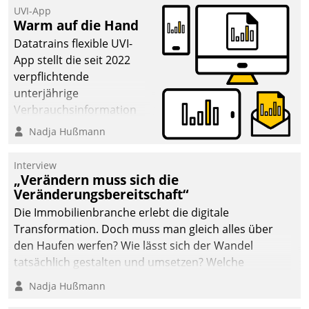
UVI-App
Warm auf die Hand
Datatrains flexible UVI-
App stellt die seit 2022
verpflichtende
unterjährige
Verbrauchsinformation
schnell, zuverlässig und
Nadja Hußmann
leicht bekömmlich bereit:
Die monatlichen
Interview
Mitteilungen zum
„Verändern muss sich die
Veränderungsbereitschaft“
Heizungs- und
Wasserverbrauch gehen
Die Immobilienbranche erlebt die digitale
automatisiert, vollständig
Transformation. Doch muss man gleich alles über
und auf Wunsch über
den Haufen werfen? Wie lässt sich der Wandel
mehrere zuvor
tatsächlich gestalten und umsetzen? Welche
festgelegte
Argumente zählen wirklich?
Nadja Hußmann
Kommunikationswege bei
den Empfängern ein.