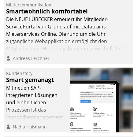
Mieterkommunikation
Smartwohnlich komfortabel
Die NEUE LÜBECKER erneuert ihr Mitglieder-
ServicePortal von Grund auf mit Datatrains
Mieterservices Online. Die rund um die Uhr
zugängliche Webapplikation ermöglicht den
Mitgliedern der Wohnungs­bau­genossenschaft die
Kontaktaufnahme per Smartphone, Tablet oder PC.
Andreas Lerchner
Kundenstory
Smart gemanagt
Mit neuen SAP-
integrierten Lösungen
und einheitlichen
Prozessen ist das
Immobilienmanagement
der Bayerischen
Nadja Hußmann
Versorgungskammer im