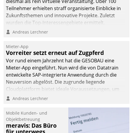
diesmal als rein virtuelle Veranstaltung. Über 100
Teilnehmer erhielten straff organisierte Einblicke in
Zukunftsthemen und innovative Projekte. Zuletzt
wurden die Top-Interessengebiete ermittelt.
Andreas Lerchner
Mieter-App
Vorreiter setzt erneut auf Zugpferd
Vor rund einem Jahrzehnt hat die GESOBAU eine
Mieter-App eingeführt. Nun wird die von Datatrain
entwickelte SAP-integrierte Anwendung durch die
Neuversion abgelöst. Die zugrunde liegende
Cloudplattform bietet ideale Voraussetzungen, um
die Funktionalität der App zu erweitern und weitere
Andreas Lerchner
innovative Apps, auch von Drittanbietern, in SAP zu
integrieren.
Mobile Kunden- und
Objektbetreuung
meravis: Das Büro
für unterwegs