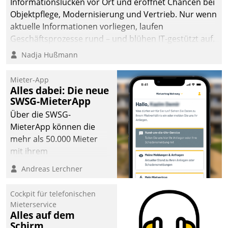
Informationslücken vor Ort und eröffnet Chancen bei
Objektpflege, Modernisierung und Vertrieb. Nur wenn
aktuelle Informationen vorliegen, laufen
Geschäftsprozesse rund – und blühen IT-gestützt auf.
Nadja Hußmann
Mieter-App
Alles dabei: Die neue
SWSG-MieterApp
Über die SWSG-
MieterApp können die
mehr als 50.000 Mieter
mit ihrem
Wohnungsunternehmen
Andreas Lerchner
kommunizieren, auf dem
Laufenden bleiben, Daten
Cockpit für telefonischen
einsehen und ändern
Mieterservice
oder
Alles auf dem
Schirm
Schadensmeldungen