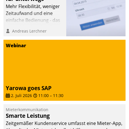
Mehr Flexibilität, weniger
Zeitaufwand und eine
einfache Bedienung - das
verspricht das aktuelle
Andreas Lerchner
Cockpit für mobile
Mitarbeiter von
Webinar
Datatrain. Die meravis
Wohnungsbau- und
Immobilien GmbH hat
sich dabei für den Betrieb
der Lösung über die SAP
Cloud Platform
Yarowa goes SAP
entschieden - als erstes
2. Juli 2026
11:00
–
11:30
Unternehmen am
Wohnungsmarkt.
Mieterkommunikation
Smarte Leistung
Zeitgemäßer Kundenservice umfasst eine Mieter-App,