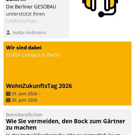
abgeben – rund um die
Die Berliner GESOBAU
Uhr.
unterstützt ihren
telefonischen
Mieterservice mit einem
Nadja Hußmann
digitalen Cockpit, das
situationsbezogen
Wir sind dabei
passende Fragen und
EUREF Campus in Berlin
Schlagworte auswirft.
Eine intuitive
Dialogführung ermöglicht
dem externen
WohnZukunftsTag 2026
Serviceteam, Anrufe von
Mietenden zügiger und
29. Juni 2026
–
30. Juni 2026
effizienter zu bearbeiten.
Betreiberpflichten
Wie Sie vermeiden, den Bock zum Gärtner
zu machen