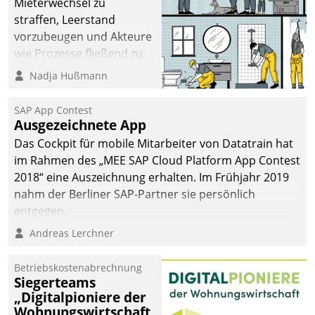
Mieterwechsel zu
straffen, Leerstand
vorzubeugen und Akteure
wie Prozesse fließend zu
vernetzen, nutzt die
Nadja Hußmann
Berliner Gewobag seit
Jahresbeginn eine
SAP App Contest
Überblick, Einsicht und
Ausgezeichnete App
Eingriff bietende Lösung.
Das Cockpit für mobile Mitarbeiter von Datatrain hat
Zur Entwicklung setzte
im Rahmen des „MEE SAP Cloud Platform App Contest
man auf
2018“ eine Auszeichnung erhalten. Im Frühjahr 2019
Cloudtechnologie,
nahm der Berliner SAP-Partner sie persönlich
bewährte und Startup-
entgegen.
Partner sowie erstmals
Andreas Lerchner
agile Projektmethoden.
Betriebskostenabrechnung
Siegerteams
„Digitalpioniere der
Wohnungswirtschaft