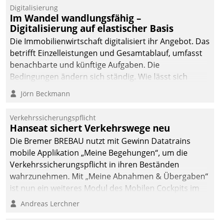
Datatrain.
Digitalisierung
Im Wandel wandlungsfähig –
Digitalisierung auf elastischer Basis
Die Immobilienwirtschaft digitalisiert ihr Angebot. Das
betrifft Einzelleistungen und Gesamtablauf, umfasst
benachbarte und künftige Aufgaben. Die
Bedingungen ändern sich ständig. Wie lässt sich
technisch die Kontrolle wahren und zugleich Freiraum
Jörn Beckmann
fürs Wachsen öffnen?
Verkehrssicherungspflicht
Hanseat sichert Verkehrswege neu
Die Bremer BREBAU nutzt mit Gewinn Datatrains
mobile Applikation „Meine Begehungen“, um die
Verkehrssicherungspflicht in ihren Beständen
wahrzunehmen. Mit „Meine Abnahmen & Übergaben“
ist nun ein weiteres Modul des Mobilen Cockpits im
Einsatz.
Andreas Lerchner