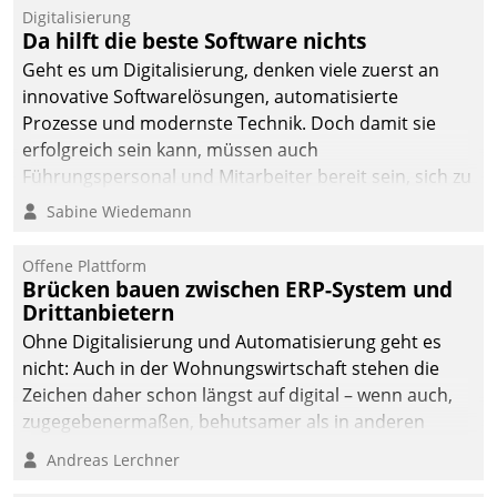
Digitalisierung
Da hilft die beste Software nichts
Geht es um Digitalisierung, denken viele zuerst an
innovative Softwarelösungen, automatisierte
Prozesse und modernste Technik. Doch damit sie
erfolgreich sein kann, müssen auch
Führungspersonal und Mitarbeiter bereit sein, sich zu
verändern und anzupassen, sonst werden sie an ihr
Sabine Wiedemann
scheitern.
Offene Plattform
Brücken bauen zwischen ERP-System und
Drittanbietern
Ohne Digitalisierung und Automatisierung geht es
nicht: Auch in der Wohnungswirtschaft stehen die
Zeichen daher schon längst auf digital – wenn auch,
zugegebenermaßen, behutsamer als in anderen
Branchen.
Andreas Lerchner