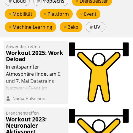
#
Cloud
#
Proptechs
×
Dienstleister
×
Mobilität
×
Plattform
×
Event
×
Machine Learning
×
Beko
#
UVI
Anwendertreffen
Workout 2025: Work
Deload
In entspannter
Atmosphäre findet am 6.
und 7. Mai Datatrains
Netzwerk-Event im
Kunden- und Partnerkreis
Nadja Hußmann
statt. Zentrale Frage: Wie
lassen sich
Branchentreffen
Mammutprojekte
Workout 2023:
meistern und Workloads
Neuronaler
Aktivsport
wuppen – bei zunehmend