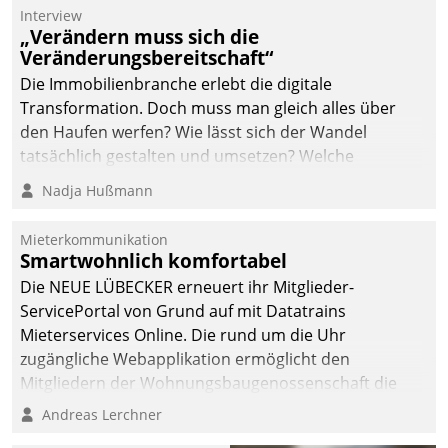
Interview
„Verändern muss sich die
Veränderungsbereitschaft“
Die Immobilienbranche erlebt die digitale
Transformation. Doch muss man gleich alles über
den Haufen werfen? Wie lässt sich der Wandel
tatsächlich gestalten und umsetzen? Welche
Argumente zählen wirklich?
Nadja Hußmann
Mieterkommunikation
Smartwohnlich komfortabel
Die NEUE LÜBECKER erneuert ihr Mitglieder-
ServicePortal von Grund auf mit Datatrains
Mieterservices Online. Die rund um die Uhr
zugängliche Webapplikation ermöglicht den
Mitgliedern der Wohnungs­bau­genossenschaft die
Kontaktaufnahme per Smartphone, Tablet oder PC.
Andreas Lerchner