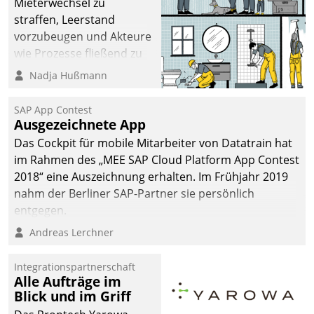
Mieterwechsel zu
straffen, Leerstand
vorzubeugen und Akteure
wie Prozesse fließend zu
vernetzen, nutzt die
Nadja Hußmann
Berliner Gewobag seit
Jahresbeginn eine
SAP App Contest
Überblick, Einsicht und
Ausgezeichnete App
Eingriff bietende Lösung.
Das Cockpit für mobile Mitarbeiter von Datatrain hat
Zur Entwicklung setzte
im Rahmen des „MEE SAP Cloud Platform App Contest
man auf
2018“ eine Auszeichnung erhalten. Im Frühjahr 2019
Cloudtechnologie,
nahm der Berliner SAP-Partner sie persönlich
bewährte und Startup-
entgegen.
Partner sowie erstmals
Andreas Lerchner
agile Projektmethoden.
Integrationspartnerschaft
Alle Aufträge im
Blick und im Griff