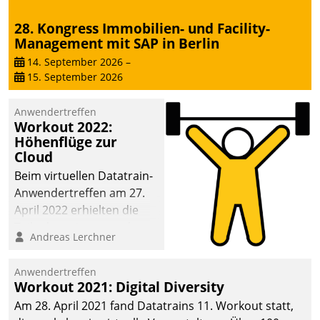
28. Kongress Immobilien- und Facility-
Management mit SAP in Berlin
14. September 2026
–
15. September 2026
Anwendertreffen
Workout 2022:
Höhenflüge zur
Cloud
Beim virtuellen Datatrain-
Anwendertreffen am 27.
April 2022 erhielten die
Teilnehmerinnen und
Andreas Lerchner
Teilnehmer kurzweilige
Einblicke in innovative
Anwendertreffen
Cloud-Strategien und -
Workout 2021: Digital Diversity
Lösungen mit hohem
Am 28. April 2021 fand Datatrains 11. Workout statt,
Zukunftspotenzial.