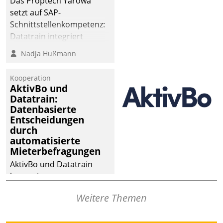
Das Proptech Yarowa
setzt auf SAP-
Schnittstellenkompetenz:
Datatrain integriert
Yarowas Portal zur
Nadja Hußmann
Vergabe und Verwaltung
von Aufträgen der
Kooperation
operativen
AktivBo und
Instandhaltung in die
Datatrain:
Datenbasierte
SAP-Systemlandschaft
Entscheidungen
deutscher
durch
Wohnungsunternehmen
automatisierte
– und beschleunigt damit
Mieterbefragungen
den Weg vom
AktivBo und Datatrain
Mieteranliegen zum
kooperieren –
Dienstleisterauftrag.
Immobilienunternehmen
Weitere Themen
profitieren: Die nahtlose
Integration der Lösungen