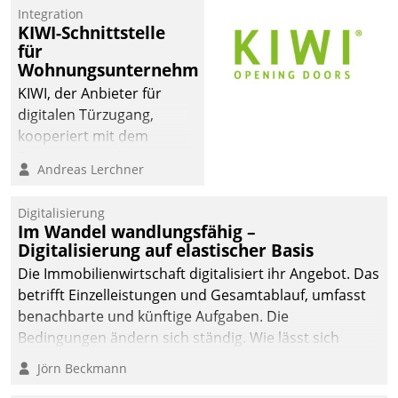
Integration
KIWI-Schnittstelle
für
Wohnungsunternehmen
KIWI, der Anbieter für
digitalen Türzugang,
kooperiert mit dem
Beratungs- und
Andreas Lerchner
Softwareentwicklungshaus
Datatrain.
Digitalisierung
Im Wandel wandlungsfähig –
Digitalisierung auf elastischer Basis
Die Immobilienwirtschaft digitalisiert ihr Angebot. Das
betrifft Einzelleistungen und Gesamtablauf, umfasst
benachbarte und künftige Aufgaben. Die
Bedingungen ändern sich ständig. Wie lässt sich
technisch die Kontrolle wahren und zugleich Freiraum
Jörn Beckmann
fürs Wachsen öffnen?