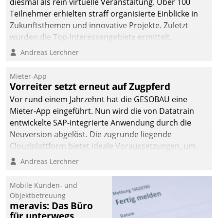
diesmal als rein virtuelle Veranstaltung. Über 100
Teilnehmer erhielten straff organisierte Einblicke in
Zukunftsthemen und innovative Projekte. Zuletzt
wurden die Top-Interessengebiete ermittelt.
Andreas Lerchner
Mieter-App
Vorreiter setzt erneut auf Zugpferd
Vor rund einem Jahrzehnt hat die GESOBAU eine
Mieter-App eingeführt. Nun wird die von Datatrain
entwickelte SAP-integrierte Anwendung durch die
Neuversion abgelöst. Die zugrunde liegende
Cloudplattform bietet ideale Voraussetzungen, um
die Funktionalität der App zu erweitern und weitere
Andreas Lerchner
innovative Apps, auch von Drittanbietern, in SAP zu
integrieren.
Mobile Kunden- und
Objektbetreuung
meravis: Das Büro
für unterwegs