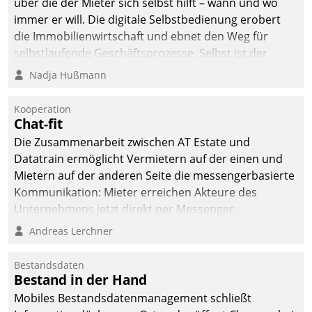
über die der Mieter sich selbst hilft – wann und wo
immer er will. Die digitale Selbstbedienung erobert
die Immobilienwirtschaft und ebnet den Weg für
selbstlaufende Geschäftsprozesse. Selbst ist der
Kunde und smart der Serviceanbieter.
Nadja Hußmann
Kooperation
Chat-fit
Die Zusammenarbeit zwischen AT Estate und
Datatrain ermöglicht Vermietern auf der einen und
Mietern auf der anderen Seite die messengerbasierte
Kommunikation: Mieter erreichen Akteure des
Unternehmens jetzt direkt per Messenger,
Mitarbeiter oder Dienstleister empfangen oder
Andreas Lerchner
versenden die Nachrichten via Cockpit.
Bestandsdaten
Bestand in der Hand
Mobiles Bestandsdatenmanagement schließt