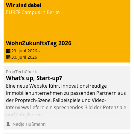
von AktivBo und
Wir sind dabei
Datatrain ermöglicht
EUREF Campus in Berlin
automatisiert ausgelöste,
zielgerichtete
Mieterbefragungen – eine
starke Grundlage für
WohnZukunftsTag 2026
intelligente,
datengestützte
29. Juni 2026
–
30. Juni 2026
Entscheidungen.
PropTechCheck
What’s up, Start-up?
Eine neue Website führt innovationsfreudige
Immobilienunternehmen zu passenden Partnern aus
der Proptech-Szene. Fallbeispiele und Video-
Interviews liefern ein sprechendes Bild der Potenziale
und Fähigkeiten.
Nadja Hußmann