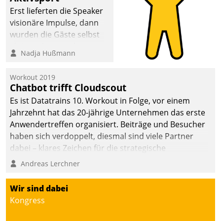
anspruchsvollen
Erst lieferten die Speaker
Aufgaben und
visionäre Impulse, dann
abnehmendem
wurden die Gäste selbst
Nachwuchs?
aktiv und sammelten
Nadja Hußmann
methodisch
Vernetzungsideen fürs
Workout 2019
Quartier. Dazwischen
Chatbot trifft Cloudscout
zeigte Datatrain, was es
Es ist Datatrains 10. Workout in Folge, vor einem
Neues zu bieten hat.
Jahrzehnt hat das 20-jährige Unternehmen das erste
Anwendertreffen organisiert. Beiträge und Besucher
haben sich verdoppelt, diesmal sind viele Partner
dabei – klares Zeichen für die strategische
Fokussierung auf den Kunden.
Andreas Lerchner
Wir sind dabei
Kongress