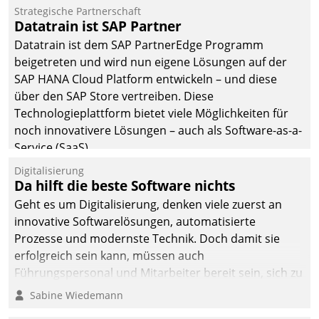
Einsparungen durch optimierte und automatisierte
Strategische Partnerschaft
Prozesse. Doch man darf nicht zu viel erwarten: Allein
Datatrain ist SAP Partner
mit der Einführung einer neuen Software ist es nicht
Datatrain ist dem SAP PartnerEdge Programm
getan. Die Digitalisierung erfordert von Unternehmen
beigetreten und wird nun eigene Lösungen auf der
die Bereitschaft, sich zu überprüfen, zu hinterfragen
SAP HANA Cloud Platform entwickeln – und diese
und zu verändern.
über den SAP Store vertreiben. Diese
Technologieplattform bietet viele Möglichkeiten für
noch innovativere Lösungen – auch als Software-as-a-
Service (SaaS).
Digitalisierung
Da hilft die beste Software nichts
Geht es um Digitalisierung, denken viele zuerst an
innovative Softwarelösungen, automatisierte
Prozesse und modernste Technik. Doch damit sie
erfolgreich sein kann, müssen auch
Führungspersonal und Mitarbeiter bereit sein, sich zu
verändern und anzupassen, sonst werden sie an ihr
Sabine Wiedemann
scheitern.