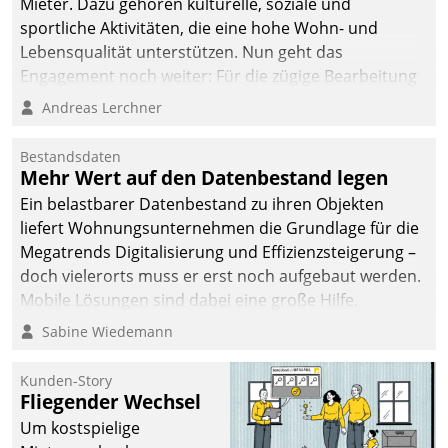
Mieter. Dazu gehören kulturelle, soziale und
sportliche Aktivitäten, die eine hohe Wohn- und
Lebensqualität unterstützen. Nun geht das
Engagement noch weiter: Für die zügige Bearbeitung
von Beschwerden – oder Lob – richtet das
Andreas Lerchner
Unternehmen mit Datatrains Applikation fürs Lob-
und Beschwerde-Management einen eigenen Kanal
Bestandsdaten
ein.
Mehr Wert auf den Datenbestand legen
Ein belastbarer Datenbestand zu ihren Objekten
liefert Wohnungsunternehmen die Grundlage für die
Megatrends Digitalisierung und Effizienzsteigerung –
doch vielerorts muss er erst noch aufgebaut werden.
Mobile Lösungen sind dabei eine große Hilfe.
Sabine Wiedemann
Kunden-Story
Fliegender Wechsel
Um kostspielige