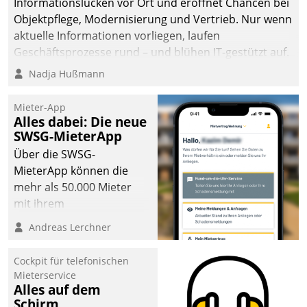
Informationslücken vor Ort und eröffnet Chancen bei
Objektpflege, Modernisierung und Vertrieb. Nur wenn
aktuelle Informationen vorliegen, laufen
Geschäftsprozesse rund – und blühen IT-gestützt auf.
Nadja Hußmann
Mieter-App
Alles dabei: Die neue
SWSG-MieterApp
Über die SWSG-
MieterApp können die
mehr als 50.000 Mieter
mit ihrem
Wohnungsunternehmen
Andreas Lerchner
kommunizieren, auf dem
Laufenden bleiben, Daten
Cockpit für telefonischen
einsehen und ändern
Mieterservice
oder
Alles auf dem
Schirm
Schadensmeldungen