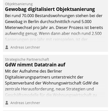
Unternehmen.
Objektsanierung
Gewobag digitalisiert Objektsanierung
Bei rund 70.000 Bestandswohnungen stehen bei der
Gewobag in Berlin durchschnittlich rund 5.000
Mieterwechsel pro Jahr an. Dieser Prozess ist bereits
aufwendig genug. Wenn dann aber noch rund 2.500
Sanierungen pro Jahr mit reinspielen, ist der
Betreuungs- und Organisationsaufwand immens. Im
Andreas Lerchner
Rahmen ihrer Digitalisierungsstrategie hat das
kommunale Wohnungsbauunternehmen daher
Strategische Partnerschaft
gemeinsam mit der Berliner Datatrain GmbH den
GdW nimmt Datatrain auf
Teilprozess der Objektsanierung digitalisiert.
Mit der Aufnahme des Berliner
Digitalisierungspartners unterstreicht der
Spitzenverband der Wohnungswirtschaft GdW die
zentrale Herausforderung, neue Strategien und
Geschäftsmodelle für die Wohnungswirtschaft zu
entwickeln.
Andreas Lerchner