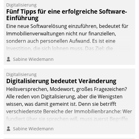
Digitalisierung
Fünf Tipps für eine erfolgreiche Software-
Einführung
Eine neue Softwarelösung einzuführen, bedeutet für
Immobilienverwaltungen nicht nur finanziellen,
sondern auch personellen Aufwand. Es ist eine
Investition, die sich lohnen muss. Das Ziel: die
nachhaltige Optimierung der Geschäftsabläufe. Damit
Sabine Wiedemann
dieses Ziel erreicht wird, sollten einige Grundregeln
befolgt werden.
Digitalisierung
Digitalisierung bedeutet Veränderung
Heilsversprechen, Modewort, großes Fragezeichen?
Alle reden von Digitalisierung, aber die Wenigsten
wissen, was damit gemeint ist. Denn sie betrifft
verschiedenste Bereiche der Immobilienbranche: Wer
fundiert über sie sprechen will, muss zuerst Begriffe
klären. Ein Aspekt ist die betriebliche Optimierung:
Sabine Wiedemann
Moderne Softwarelösungen ermöglichen große