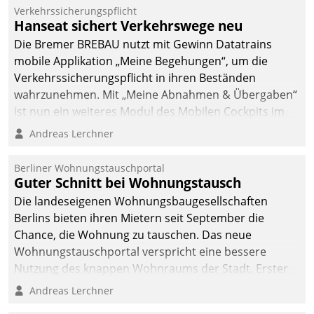
Verkehrssicherungspflicht
Hanseat sichert Verkehrswege neu
Die Bremer BREBAU nutzt mit Gewinn Datatrains
mobile Applikation „Meine Begehungen“, um die
Verkehrssicherungspflicht in ihren Beständen
wahrzunehmen. Mit „Meine Abnahmen & Übergaben“
ist nun ein weiteres Modul des Mobilen Cockpits im
Einsatz.
Andreas Lerchner
Berliner Wohnungstauschportal
Guter Schnitt bei Wohnungstausch
Die landeseigenen Wohnungsbaugesellschaften
Berlins bieten ihren Mietern seit September die
Chance, die Wohnung zu tauschen. Das neue
Wohnungstauschportal verspricht eine bessere
Nutzung des knappen Wohnraums der Stadt. Erster
Anwendungsfall für Datatrains Lösung API-Hub mit
Andreas Lerchner
Schnittstellen zu den ERP-Systemen der