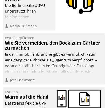
abgeben – rund um die
Die Berliner GESOBAU
Uhr.
unterstützt ihren
telefonischen
Mieterservice mit einem
Nadja Hußmann
digitalen Cockpit, das
situationsbezogen
Betreiberpflichten
passende Fragen und
Wie Sie vermeiden, den Bock zum Gärtner
Schlagworte auswirft.
zu machen
Eine intuitive
In der Immobilienbranche gibt es vermutlich kaum
Dialogführung ermöglicht
eine gängigere Phrase als „Eigentum verpflichtet“ –
dem externen
denn die steht bereits im Grundgesetz. Das klingt
Serviceteam, Anrufe von
einfach und eindeutig, ist aber alles andere, wie
Mietenden zügiger und
Branchenbeschäftigte wissen. Denn mit der
Jörn Beckmann
effizienter zu bearbeiten.
Verantwortung folgen Verpflichtungen.
UVI-App
Warm auf die Hand
Datatrains flexible UVI-