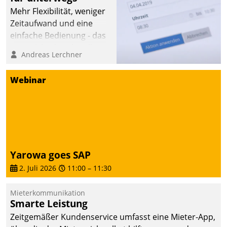
Mehr Flexibilität, weniger
Zeitaufwand und eine
einfache Bedienung - das
verspricht das aktuelle
Andreas Lerchner
Cockpit für mobile
Mitarbeiter von
Webinar
Datatrain. Die meravis
Wohnungsbau- und
Immobilien GmbH hat
sich dabei für den Betrieb
der Lösung über die SAP
Cloud Platform
Yarowa goes SAP
entschieden - als erstes
2. Juli 2026
11:00
–
11:30
Unternehmen am
Wohnungsmarkt.
Mieterkommunikation
Smarte Leistung
Zeitgemäßer Kundenservice umfasst eine Mieter-App,