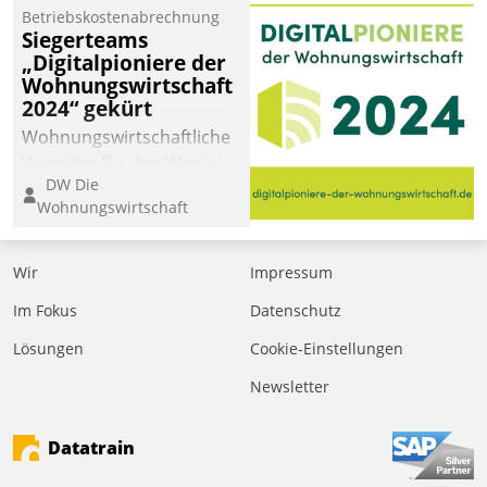
Betriebskostenabrechnung
Siegerteams
„Digitalpioniere der
Wohnungswirtschaft
2024“ gekürt
Wohnungswirtschaftliche
Vorreiter für den Weg in
DW Die
eine digitale Zukunft zu
Wohnungswirtschaft
finden, ist das Ziel des
Awards „Digitalpioniere
der
Wir
Impressum
Wohnungswirtschaft“.
Im Fokus
Datenschutz
Bewerben können sich
dafür ein Team
Lösungen
Cookie-Einstellungen
bestehend aus
Newsletter
Wohnungsunternehmen
und PropTech.
Datatrain