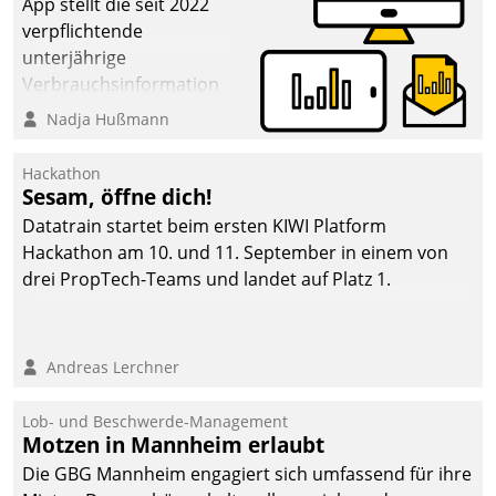
App stellt die seit 2022
verpflichtende
unterjährige
Verbrauchsinformation
schnell, zuverlässig und
Nadja Hußmann
leicht bekömmlich bereit:
Die monatlichen
Hackathon
Mitteilungen zum
Sesam, öffne dich!
Heizungs- und
Datatrain startet beim ersten KIWI Platform
Wasserverbrauch gehen
Hackathon am 10. und 11. September in einem von
automatisiert, vollständig
drei PropTech-Teams und landet auf Platz 1.
und auf Wunsch über
mehrere zuvor
festgelegte
Andreas Lerchner
Kommunikationswege bei
den Empfängern ein.
Lob- und Beschwerde-Management
Motzen in Mannheim erlaubt
Die GBG Mannheim engagiert sich umfassend für ihre