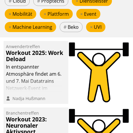
#
Cloud
#
Proptechs
×
Dienstleister
×
Mobilität
×
Plattform
×
Event
×
Machine Learning
#
Beko
×
UVI
Anwendertreffen
Workout 2025: Work
Deload
In entspannter
Atmosphäre findet am 6.
und 7. Mai Datatrains
Netzwerk-Event im
Kunden- und Partnerkreis
Nadja Hußmann
statt. Zentrale Frage: Wie
lassen sich
Branchentreffen
Mammutprojekte
Workout 2023:
meistern und Workloads
Neuronaler
Aktivsport
wuppen – bei zunehmend