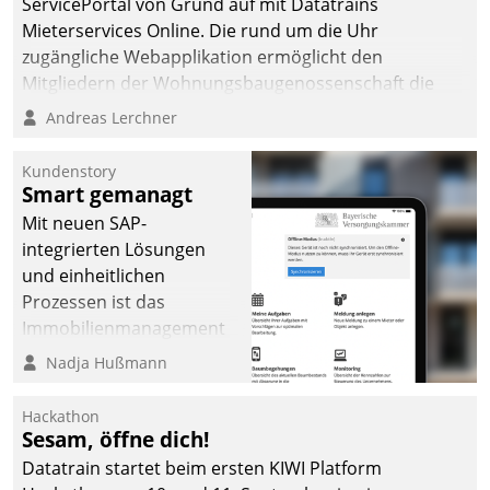
ServicePortal von Grund auf mit Datatrains
Mieterservices Online. Die rund um die Uhr
zugängliche Webapplikation ermöglicht den
Mitgliedern der Wohnungs­bau­genossenschaft die
Kontaktaufnahme per Smartphone, Tablet oder PC.
Andreas Lerchner
Kundenstory
Smart gemanagt
Mit neuen SAP-
integrierten Lösungen
und einheitlichen
Prozessen ist das
Immobilienmanagement
der Bayerischen
Nadja Hußmann
Versorgungskammer im
Ressort Kapitalanlage für
Hackathon
künftige Aufgaben und
Sesam, öffne dich!
Herausforderungen
Datatrain startet beim ersten KIWI Platform
gerüstet.