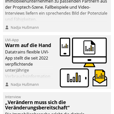
Immobilienunternehmen zu passenden Partnern aus
der Proptech-Szene. Fallbeispiele und Video-
Interviews liefern ein sprechendes Bild der Potenziale
und Fähigkeiten.
Nadja Hußmann
UVI-App
Warm auf die Hand
Datatrains flexible UVI-
App stellt die seit 2022
verpflichtende
unterjährige
Verbrauchsinformation
schnell, zuverlässig und
Nadja Hußmann
leicht bekömmlich bereit:
Die monatlichen
Interview
Mitteilungen zum
„Verändern muss sich die
Veränderungsbereitschaft“
Heizungs- und
Wasserverbrauch gehen