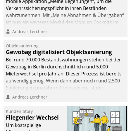
mobile Applikation „Meine Begehungen“, um die
sich dabei für den Betrieb
Verkehrssicherungspflicht in ihren Beständen
der Lösung über die SAP
wahrzunehmen. Mit „Meine Abnahmen & Übergaben“
Cloud Platform
ist nun ein weiteres Modul des Mobilen Cockpits im
entschieden - als erstes
Einsatz.
Andreas Lerchner
Unternehmen am
Wohnungsmarkt.
Objektsanierung
Gewobag digitalisiert Objektsanierung
Bei rund 70.000 Bestandswohnungen stehen bei der
Gewobag in Berlin durchschnittlich rund 5.000
Mieterwechsel pro Jahr an. Dieser Prozess ist bereits
aufwendig genug. Wenn dann aber noch rund 2.500
Sanierungen pro Jahr mit reinspielen, ist der
Betreuungs- und Organisationsaufwand immens. Im
Andreas Lerchner
Rahmen ihrer Digitalisierungsstrategie hat das
kommunale Wohnungsbauunternehmen daher
Kunden-Story
gemeinsam mit der Berliner Datatrain GmbH den
Fliegender Wechsel
Teilprozess der Objektsanierung digitalisiert.
Um kostspielige