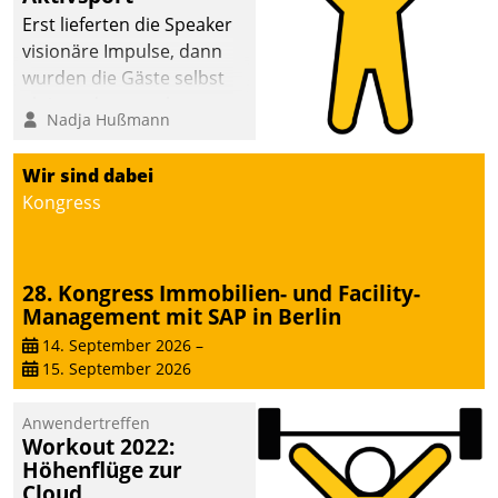
anspruchsvollen
Erst lieferten die Speaker
Aufgaben und
visionäre Impulse, dann
abnehmendem
wurden die Gäste selbst
Nachwuchs?
aktiv und sammelten
Nadja Hußmann
methodisch
Vernetzungsideen fürs
Wir sind dabei
Quartier. Dazwischen
Kongress
zeigte Datatrain, was es
Neues zu bieten hat.
28. Kongress Immobilien- und Facility-
Management mit SAP in Berlin
14. September 2026
–
15. September 2026
Anwendertreffen
Workout 2022:
Höhenflüge zur
Cloud