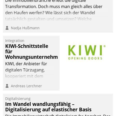
Die Immobilienbranche erlebt die digitale
automatisiert, vollständig
Transformation. Doch muss man gleich alles über
und auf Wunsch über
den Haufen werfen? Wie lässt sich der Wandel
mehrere zuvor
tatsächlich gestalten und umsetzen? Welche
festgelegte
Argumente zählen wirklich?
Nadja Hußmann
Kommunikationswege bei
den Empfängern ein.
Integration
KIWI-Schnittstelle
für
Wohnungsunternehmen
KIWI, der Anbieter für
digitalen Türzugang,
kooperiert mit dem
Beratungs- und
Andreas Lerchner
Softwareentwicklungshaus
Datatrain.
Digitalisierung
Im Wandel wandlungsfähig –
Digitalisierung auf elastischer Basis