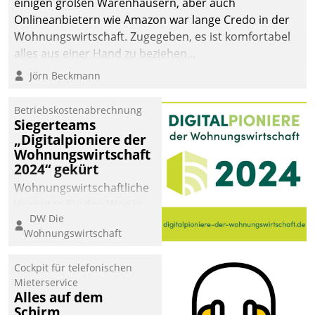
einigen großen Warenhäusern, aber auch
abgeben – rund um die
Onlineanbietern wie Amazon war lange Credo in der
Uhr.
Wohnungswirtschaft. Zugegeben, es ist komfortabel
alles aus einer Hand zu beziehen...
Jörn Beckmann
Betriebskostenabrechnung
Siegerteams
„Digitalpioniere der
Wohnungswirtschaft
2024“ gekürt
Wohnungswirtschaftliche
Vorreiter für den Weg in
DW Die
eine digitale Zukunft zu
Wohnungswirtschaft
finden, ist das Ziel des
Awards „Digitalpioniere
Cockpit für telefonischen
der
Mieterservice
Wohnungswirtschaft“.
Alles auf dem
Bewerben können sich
Schirm