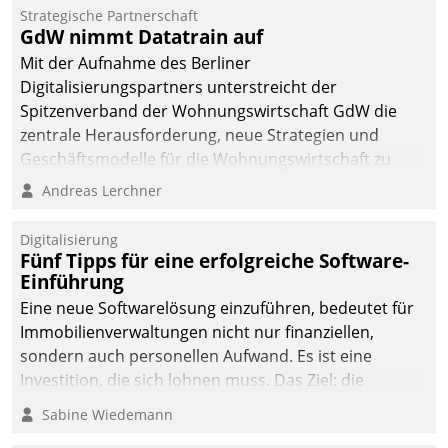
Strategische Partnerschaft
GdW nimmt Datatrain auf
Mit der Aufnahme des Berliner
Digitalisierungspartners unterstreicht der
Spitzenverband der Wohnungswirtschaft GdW die
zentrale Herausforderung, neue Strategien und
Geschäftsmodelle für die Wohnungswirtschaft zu
entwickeln.
Andreas Lerchner
Digitalisierung
Fünf Tipps für eine erfolgreiche Software-
Einführung
Eine neue Softwarelösung einzuführen, bedeutet für
Immobilienverwaltungen nicht nur finanziellen,
sondern auch personellen Aufwand. Es ist eine
Investition, die sich lohnen muss. Das Ziel: die
nachhaltige Optimierung der Geschäftsabläufe. Damit
Sabine Wiedemann
dieses Ziel erreicht wird, sollten einige Grundregeln