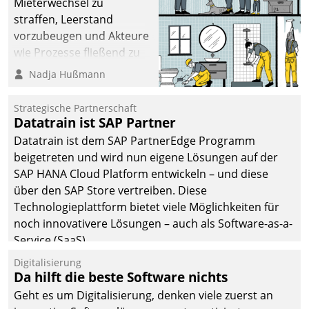
Mieterwechsel zu
straffen, Leerstand
vorzubeugen und Akteure
wie Prozesse fließend zu
vernetzen, nutzt die
Nadja Hußmann
Berliner Gewobag seit
Jahresbeginn eine
Strategische Partnerschaft
Überblick, Einsicht und
Datatrain ist SAP Partner
Eingriff bietende Lösung.
Datatrain ist dem SAP PartnerEdge Programm
Zur Entwicklung setzte
beigetreten und wird nun eigene Lösungen auf der
man auf
SAP HANA Cloud Platform entwickeln – und diese
Cloudtechnologie,
über den SAP Store vertreiben. Diese
bewährte und Startup-
Technologieplattform bietet viele Möglichkeiten für
Partner sowie erstmals
noch innovativere Lösungen – auch als Software-as-a-
agile Projektmethoden.
Service (SaaS).
Digitalisierung
Da hilft die beste Software nichts
Geht es um Digitalisierung, denken viele zuerst an