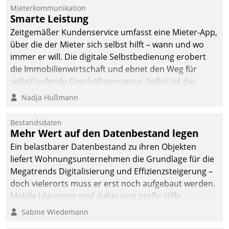
Mieterkommunikation
Smarte Leistung
Zeitgemäßer Kundenservice umfasst eine Mieter-App,
über die der Mieter sich selbst hilft – wann und wo
immer er will. Die digitale Selbstbedienung erobert
die Immobilienwirtschaft und ebnet den Weg für
selbstlaufende Geschäftsprozesse. Selbst ist der
Kunde und smart der Serviceanbieter.
Nadja Hußmann
Bestandsdaten
Mehr Wert auf den Datenbestand legen
Ein belastbarer Datenbestand zu ihren Objekten
liefert Wohnungsunternehmen die Grundlage für die
Megatrends Digitalisierung und Effizienzsteigerung –
doch vielerorts muss er erst noch aufgebaut werden.
Mobile Lösungen sind dabei eine große Hilfe.
Sabine Wiedemann