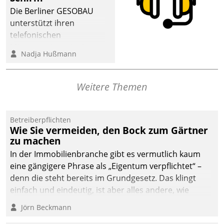
dafür ein Team
Die Berliner GESOBAU
bestehend aus
unterstützt ihren
Wohnungsunternehmen
telefonischen
und PropTech.
Mieterservice mit einem
Nadja Hußmann
digitalen Cockpit, das
situationsbezogen
passende Fragen und
Weitere Themen
Schlagworte auswirft.
Eine intuitive
Dialogführung ermöglicht
Betreiberpflichten
Wie Sie vermeiden, den Bock zum Gärtner
dem externen
zu machen
Serviceteam, Anrufe von
In der Immobilienbranche gibt es vermutlich kaum
Mietenden zügiger und
eine gängigere Phrase als „Eigentum verpflichtet“ –
effizienter zu bearbeiten.
denn die steht bereits im Grundgesetz. Das klingt
einfach und eindeutig, ist aber alles andere, wie
Branchenbeschäftigte wissen. Denn mit der
Jörn Beckmann
Verantwortung folgen Verpflichtungen.