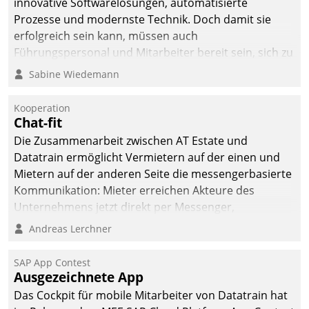
innovative Softwarelösungen, automatisierte
Prozesse und modernste Technik. Doch damit sie
erfolgreich sein kann, müssen auch
Führungspersonal und Mitarbeiter bereit sein, sich zu
verändern und anzupassen, sonst werden sie an ihr
Sabine Wiedemann
scheitern.
Kooperation
Chat-fit
Die Zusammenarbeit zwischen AT Estate und
Datatrain ermöglicht Vermietern auf der einen und
Mietern auf der anderen Seite die messengerbasierte
Kommunikation: Mieter erreichen Akteure des
Unternehmens jetzt direkt per Messenger,
Mitarbeiter oder Dienstleister empfangen oder
Andreas Lerchner
versenden die Nachrichten via Cockpit.
SAP App Contest
Ausgezeichnete App
Das Cockpit für mobile Mitarbeiter von Datatrain hat