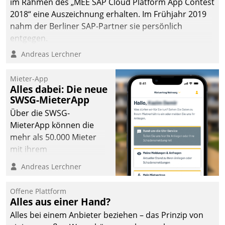
im Rahmen des „MEE SAP Cloud Platform App Contest
2018“ eine Auszeichnung erhalten. Im Frühjahr 2019
nahm der Berliner SAP-Partner sie persönlich
entgegen.
Andreas Lerchner
Mieter-App
Alles dabei: Die neue
SWSG-MieterApp
Über die SWSG-
MieterApp können die
mehr als 50.000 Mieter
mit ihrem
Wohnungsunternehmen
Andreas Lerchner
kommunizieren, auf dem
Laufenden bleiben, Daten
Offene Plattform
einsehen und ändern
Alles aus einer Hand?
oder
Alles bei einem Anbieter beziehen – das Prinzip von
Schadensmeldungen