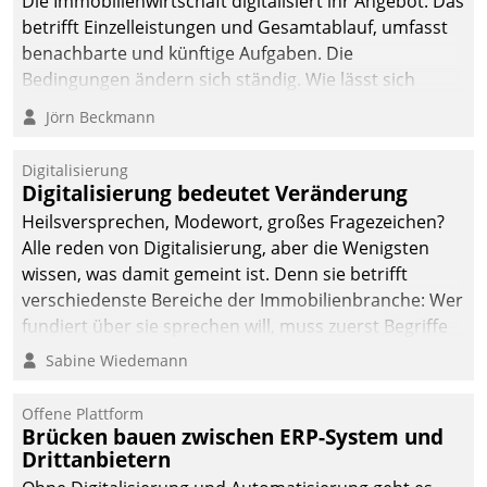
Die Immobilienwirtschaft digitalisiert ihr Angebot. Das
betrifft Einzelleistungen und Gesamtablauf, umfasst
benachbarte und künftige Aufgaben. Die
Bedingungen ändern sich ständig. Wie lässt sich
technisch die Kontrolle wahren und zugleich Freiraum
Jörn Beckmann
fürs Wachsen öffnen?
Digitalisierung
Digitalisierung bedeutet Veränderung
Heilsversprechen, Modewort, großes Fragezeichen?
Alle reden von Digitalisierung, aber die Wenigsten
wissen, was damit gemeint ist. Denn sie betrifft
verschiedenste Bereiche der Immobilienbranche: Wer
fundiert über sie sprechen will, muss zuerst Begriffe
klären. Ein Aspekt ist die betriebliche Optimierung:
Sabine Wiedemann
Moderne Softwarelösungen ermöglichen große
Einsparungen durch optimierte und automatisierte
Offene Plattform
Prozesse. Doch man darf nicht zu viel erwarten: Allein
Brücken bauen zwischen ERP-System und
Drittanbietern
mit der Einführung einer neuen Software ist es nicht
getan. Die Digitalisierung erfordert von Unternehmen