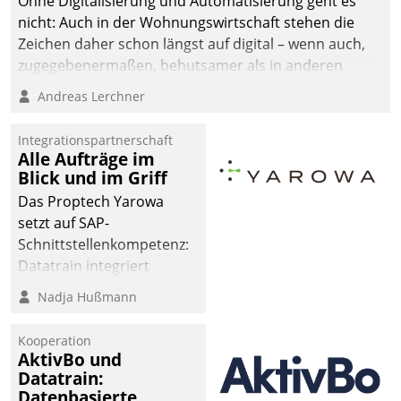
Ohne Digitalisierung und Automatisierung geht es
die Bereitschaft, sich zu überprüfen, zu hinterfragen
nicht: Auch in der Wohnungswirtschaft stehen die
und zu verändern.
Zeichen daher schon längst auf digital – wenn auch,
zugegebenermaßen, behutsamer als in anderen
Branchen.
Andreas Lerchner
Integrationspartnerschaft
Alle Aufträge im
Blick und im Griff
Das Proptech Yarowa
setzt auf SAP-
Schnittstellenkompetenz:
Datatrain integriert
Yarowas Portal zur
Nadja Hußmann
Vergabe und Verwaltung
von Aufträgen der
Kooperation
operativen
AktivBo und
Instandhaltung in die
Datatrain:
Datenbasierte
SAP-Systemlandschaft