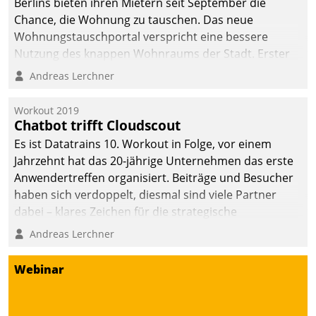
Berlins bieten ihren Mietern seit September die
Chance, die Wohnung zu tauschen. Das neue
Wohnungstauschportal verspricht eine bessere
Nutzung des knappen Wohnraums der Stadt. Erster
Anwendungsfall für Datatrains Lösung API-Hub mit
Andreas Lerchner
Schnittstellen zu den ERP-Systemen der
Unternehmen.
Workout 2019
Chatbot trifft Cloudscout
Es ist Datatrains 10. Workout in Folge, vor einem
Jahrzehnt hat das 20-jährige Unternehmen das erste
Anwendertreffen organisiert. Beiträge und Besucher
haben sich verdoppelt, diesmal sind viele Partner
dabei – klares Zeichen für die strategische
Fokussierung auf den Kunden.
Andreas Lerchner
Webinar