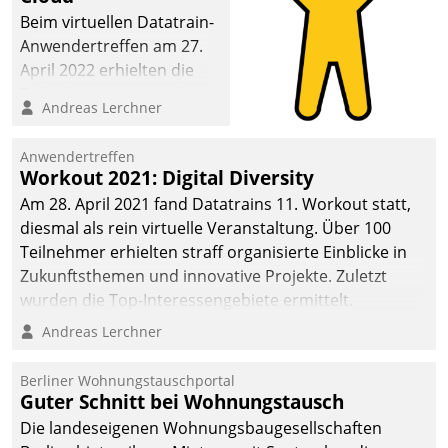
Beim virtuellen Datatrain-
Anwendertreffen am 27.
April 2022 erhielten die
Teilnehmerinnen und
Andreas Lerchner
Teilnehmer kurzweilige
Einblicke in innovative
Anwendertreffen
Cloud-Strategien und -
Workout 2021: Digital Diversity
Lösungen mit hohem
Am 28. April 2021 fand Datatrains 11. Workout statt,
Zukunftspotenzial.
diesmal als rein virtuelle Veranstaltung. Über 100
Teilnehmer erhielten straff organisierte Einblicke in
Zukunftsthemen und innovative Projekte. Zuletzt
wurden die Top-Interessengebiete ermittelt.
Andreas Lerchner
Berliner Wohnungstauschportal
Guter Schnitt bei Wohnungstausch
Die landeseigenen Wohnungsbaugesellschaften