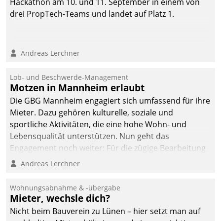
Hackathon am 10. und 11. September in einem von
drei PropTech-Teams und landet auf Platz 1.
Andreas Lerchner
Lob- und Beschwerde-Management
Motzen in Mannheim erlaubt
Die GBG Mannheim engagiert sich umfassend für ihre
Mieter. Dazu gehören kulturelle, soziale und
sportliche Aktivitäten, die eine hohe Wohn- und
Lebensqualität unterstützen. Nun geht das
Engagement noch weiter: Für die zügige Bearbeitung
von Beschwerden – oder Lob – richtet das
Andreas Lerchner
Unternehmen mit Datatrains Applikation fürs Lob-
und Beschwerde-Management einen eigenen Kanal
Wohnungsabnahme & -übergabe
ein.
Mieter, wechsle dich?
Nicht beim Bauverein zu Lünen – hier setzt man auf