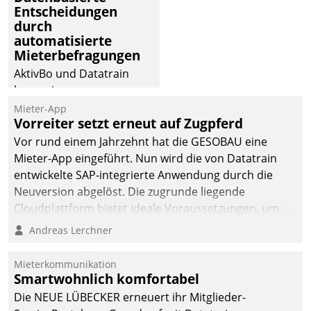
Entscheidungen
deutscher
durch
Wohnungsunternehmen
automatisierte
– und beschleunigt damit
Mieterbefragungen
den Weg vom
AktivBo und Datatrain
Mieteranliegen zum
kooperieren –
Dienstleisterauftrag.
Immobilienunternehmen
Mieter-App
Vorreiter setzt erneut auf Zugpferd
profitieren: Die nahtlose
Integration der Lösungen
Vor rund einem Jahrzehnt hat die GESOBAU eine
von AktivBo und
Mieter-App eingeführt. Nun wird die von Datatrain
Datatrain ermöglicht
entwickelte SAP-integrierte Anwendung durch die
automatisiert ausgelöste,
Neuversion abgelöst. Die zugrunde liegende
zielgerichtete
Cloudplattform bietet ideale Voraussetzungen, um
Mieterbefragungen – eine
die Funktionalität der App zu erweitern und weitere
Andreas Lerchner
starke Grundlage für
innovative Apps, auch von Drittanbietern, in SAP zu
intelligente,
integrieren.
Mieterkommunikation
datengestützte
Smartwohnlich komfortabel
Entscheidungen.
Die NEUE LÜBECKER erneuert ihr Mitglieder-