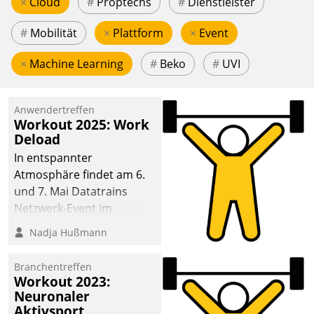
×
Cloud
#
Proptechs
#
Dienstleister
#
Mobilität
×
Plattform
×
Event
×
Machine Learning
#
Beko
#
UVI
Anwendertreffen
Workout 2025: Work
Deload
In entspannter
Atmosphäre findet am 6.
und 7. Mai Datatrains
Netzwerk-Event im
Kunden- und Partnerkreis
Nadja Hußmann
statt. Zentrale Frage: Wie
lassen sich
Branchentreffen
Mammutprojekte
Workout 2023:
meistern und Workloads
Neuronaler
Aktivsport
wuppen – bei zunehmend