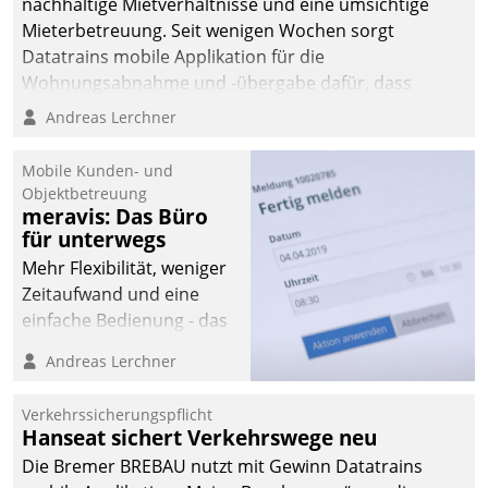
nachhaltige Mietverhältnisse und eine umsichtige
Mieterbetreuung. Seit wenigen Wochen sorgt
Datatrains mobile Applikation für die
Wohnungsabnahme und -übergabe dafür, dass
Mieter wohlgeordnet kommen und, so es sein muss,
Andreas Lerchner
gehen können.
Mobile Kunden- und
Objektbetreuung
meravis: Das Büro
für unterwegs
Mehr Flexibilität, weniger
Zeitaufwand und eine
einfache Bedienung - das
verspricht das aktuelle
Andreas Lerchner
Cockpit für mobile
Mitarbeiter von
Verkehrssicherungspflicht
Datatrain. Die meravis
Hanseat sichert Verkehrswege neu
Wohnungsbau- und
Die Bremer BREBAU nutzt mit Gewinn Datatrains
Immobilien GmbH hat