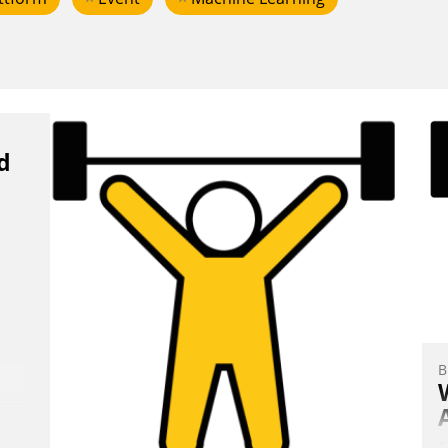
d
B
E