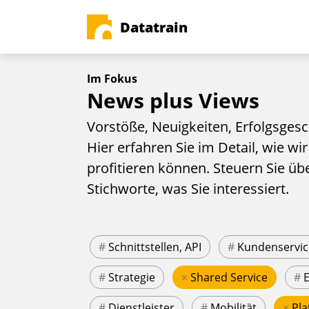
Datatrain
Im Fokus
News plus Views
Vorstöße, Neuigkeiten, Erfolgsgesc
Hier erfahren Sie im Detail, wie wir
profitieren können. Steuern Sie üb
Stichworte, was Sie interessiert.
#
Schnittstellen, API
#
Kundenservic
#
Strategie
×
Shared Service
#
#
Dienstleister
#
Mobilität
×
Pla