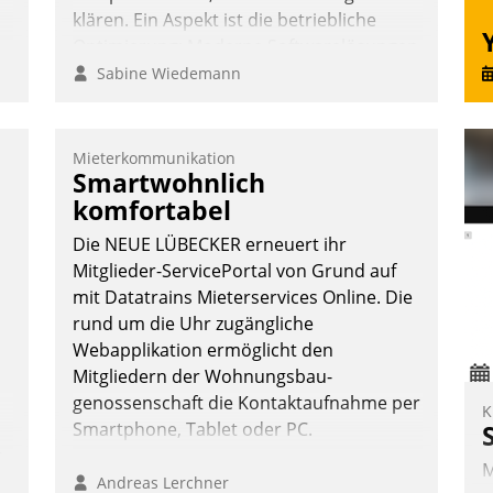
klären. Ein Aspekt ist die betriebliche
Optimierung: Moderne Softwarelösungen
ermöglichen große Einsparungen durch
Sabine Wiedemann
optimierte und automatisierte Prozesse.
Doch man darf nicht zu viel erwarten:
Allein mit der Einführung einer neuen
Mieterkommunikation
Smartwohnlich
Software ist es nicht getan. Die
Digitalisierung erfordert von
komfortabel
Unternehmen die Bereitschaft, sich zu
Die NEUE LÜBECKER erneuert ihr
überprüfen, zu hinterfragen und zu
Mitglieder-ServicePortal von Grund auf
verändern.
mit Datatrains Mieterservices Online. Die
rund um die Uhr zugängliche
Webapplikation ermöglicht den
Mitgliedern der Wohnungs­bau­
genossenschaft die Kontaktaufnahme per
K
Smartphone, Tablet oder PC.
n,
M
Andreas Lerchner