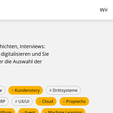
Wir
hichten, Interviews:
 digitalisieren und Sie
er die Auswahl der
e
×
Kundenstory
#
Drittsysteme
ERP
#
UX/UI
×
Cloud
×
Proptechs
ttform
×
Event
×
Machine Learning