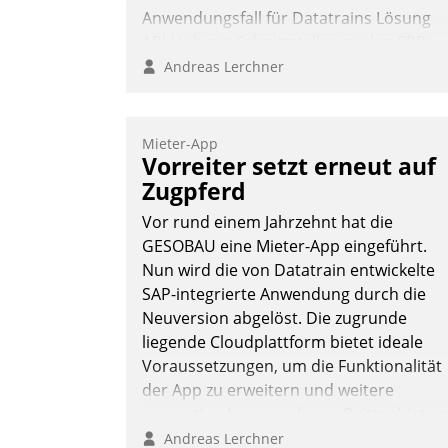
Anwendungsfall für Datatrains Lösung
API-Hub mit Schnittstellen zu den ERP-
Systemen der Unternehmen.
Andreas Lerchner
Mieter-App
Vorreiter setzt erneut auf
Zugpferd
Vor rund einem Jahrzehnt hat die
GESOBAU eine Mieter-App eingeführt.
Nun wird die von Datatrain entwickelte
SAP-integrierte Anwendung durch die
Neuversion abgelöst. Die zugrunde
liegende Cloudplattform bietet ideale
Voraussetzungen, um die Funktionalität
der App zu erweitern und weitere
innovative Apps, auch von Drittanbieter
in SAP zu integrieren.
Andreas Lerchner