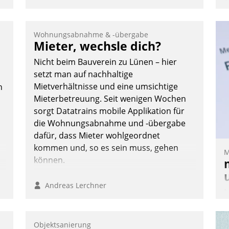
e
I
V
Wohnungsabnahme & -übergabe
K
Mieter, wechsle dich?
H
Nicht beim Bauverein zu Lünen – hier
setzt man auf nachhaltige
Mietverhältnisse und eine umsichtige
n
Mieterbetreuung. Seit wenigen Wochen
sorgt Datatrains mobile Applikation für
die Wohnungsabnahme und -übergabe
dafür, dass Mieter wohlgeordnet
kommen und, so es sein muss, gehen
M
können.
n
Andreas Lerchner
M
u
v
Objektsanierung
M