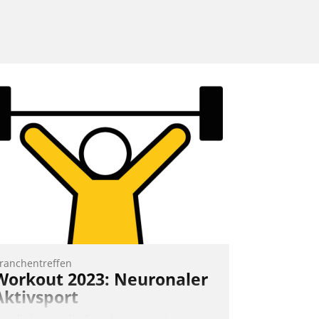
ranchentreffen
Workout 2023: Neuronaler
Aktivsport
rst lieferten die Speaker visionäre