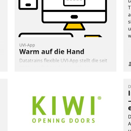
D
T
a
n
s
Andreas Lerchner
u
w
UVI-App
Warm auf die Hand
Datatrains flexible UVI-App stellt die seit
2022 verpflichtende unterjährige
Verbrauchsinformation schnell,
zuverlässig und leicht bekömmlich bereit:
D
Die monatlichen Mitteilungen zum
Heizungs- und Wasserverbrauch gehen
automatisiert, vollständig und auf
Wunsch über mehrere zuvor festgelegte
Kommunikationswege bei den
D
Empfängern ein.
A
u