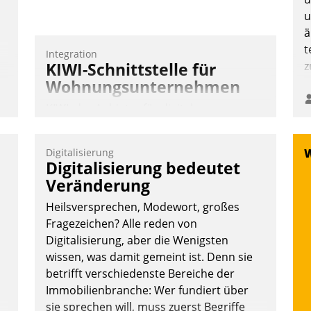
Nadja Hußmann
u
ä
t
Integration
KIWI-Schnittstelle für
z
Wohnungsunternehmen
KIWI, der Anbieter für digitalen
Türzugang, kooperiert mit dem
Beratungs- und
Digitalisierung
Softwareentwicklungshaus Datatrain.
Digitalisierung bedeutet
Veränderung
Heilsversprechen, Modewort, großes
Fragezeichen? Alle reden von
Digitalisierung, aber die Wenigsten
wissen, was damit gemeint ist. Denn sie
Andreas Lerchner
betrifft verschiedenste Bereiche der
Immobilienbranche: Wer fundiert über
sie sprechen will, muss zuerst Begriffe