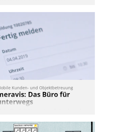
inheitlichen Prozessen ist das
mmobilienmanagement der Bayerischen
ersorgungskammer im Ressort
apitalanlage für künftige Aufgaben und
erausforderungen gerüstet.
Nadja Hußmann
obile Kunden- und Objektbetreuung
meravis: Das Büro für
unterwegs
ehr Flexibilität, weniger Zeitaufwand
nd eine einfache Bedienung - das
erspricht das aktuelle Cockpit für mobile
itarbeiter von Datatrain. Die meravis