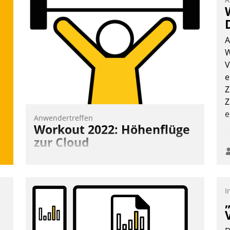
A
W
V
e
Z
Z
e
Anwendertreffen
Workout 2022: Höhenflüge
zur Cloud
Beim virtuellen Datatrain-
Anwendertreffen am 27. April 2022
erhielten die Teilnehmerinnen und
I
Teilnehmer kurzweilige Einblicke in
innovative Cloud-Strategien und -
Lösungen mit hohem Zukunftspotenzial.