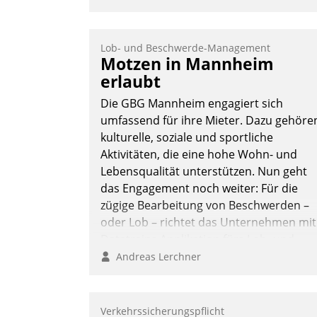
Lob- und Beschwerde-Management
Motzen in Mannheim
erlaubt
Die GBG Mannheim engagiert sich
umfassend für ihre Mieter. Dazu gehöre
kulturelle, soziale und sportliche
Aktivitäten, die eine hohe Wohn- und
Lebensqualität unterstützen. Nun geht
das Engagement noch weiter: Für die
zügige Bearbeitung von Beschwerden –
oder Lob – richtet das Unternehmen mit
Datatrains Applikation fürs Lob- und
Beschwerde-Management einen eigene
Andreas Lerchner
Kanal ein.
Verkehrssicherungspflicht