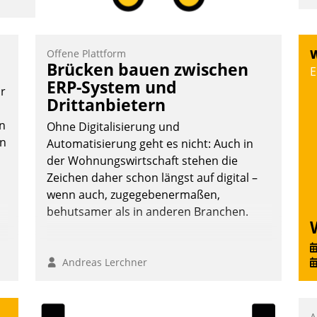
I
a
V
Offene Plattform
W
Brücken bauen zwischen
D
E
ERP-System und
N
or
Drittanbietern
n
Ohne Digitalisierung und
en
Automatisierung geht es nicht: Auch in
der Wohnungswirtschaft stehen die
Zeichen daher schon längst auf digital –
wenn auch, zugegebenermaßen,
behutsamer als in anderen Branchen.
Andreas Lerchner
A