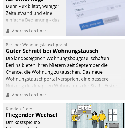
Mehr Flexibilität, weniger
Zeitaufwand und eine
einfache Bedienung - das
verspricht das aktuelle
Andreas Lerchner
Cockpit für mobile
Mitarbeiter von
Berliner Wohnungstauschportal
Datatrain. Die meravis
Guter Schnitt bei Wohnungstausch
Wohnungsbau- und
Die landeseigenen Wohnungsbaugesellschaften
Immobilien GmbH hat
Berlins bieten ihren Mietern seit September die
sich dabei für den Betrieb
Chance, die Wohnung zu tauschen. Das neue
der Lösung über die SAP
Wohnungstauschportal verspricht eine bessere
Cloud Platform
Nutzung des knappen Wohnraums der Stadt. Erster
entschieden - als erstes
Anwendungsfall für Datatrains Lösung API-Hub mit
Andreas Lerchner
Unternehmen am
Schnittstellen zu den ERP-Systemen der
Wohnungsmarkt.
Unternehmen.
Kunden-Story
Fliegender Wechsel
Um kostspielige