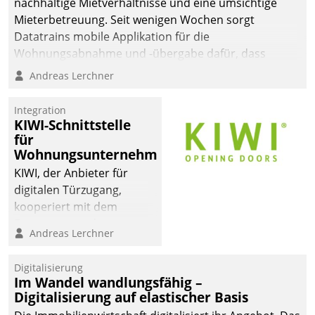
nachhaltige Mietverhältnisse und eine umsichtige
Mieterbetreuung. Seit wenigen Wochen sorgt
Datatrains mobile Applikation für die
Wohnungsabnahme und -übergabe dafür, dass
Mieter wohlgeordnet kommen und, so es sein muss,
Andreas Lerchner
gehen können.
Integration
KIWI-Schnittstelle
für
Wohnungsunternehmen
KIWI, der Anbieter für
digitalen Türzugang,
kooperiert mit dem
Beratungs- und
Andreas Lerchner
Softwareentwicklungshaus
Datatrain.
Digitalisierung
Im Wandel wandlungsfähig –
Digitalisierung auf elastischer Basis