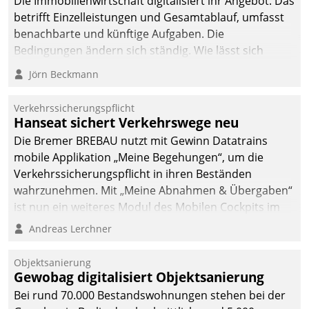
Die Immobilienwirtschaft digitalisiert ihr Angebot. Das
betrifft Einzelleistungen und Gesamtablauf, umfasst
benachbarte und künftige Aufgaben. Die
Bedingungen ändern sich ständig. Wie lässt sich
technisch die Kontrolle wahren und zugleich Freiraum
Jörn Beckmann
fürs Wachsen öffnen?
Verkehrssicherungspflicht
Hanseat sichert Verkehrswege neu
Die Bremer BREBAU nutzt mit Gewinn Datatrains
mobile Applikation „Meine Begehungen“, um die
Verkehrssicherungspflicht in ihren Beständen
wahrzunehmen. Mit „Meine Abnahmen & Übergaben“
ist nun ein weiteres Modul des Mobilen Cockpits im
Einsatz.
Andreas Lerchner
Objektsanierung
Gewobag digitalisiert Objektsanierung
Bei rund 70.000 Bestandswohnungen stehen bei der