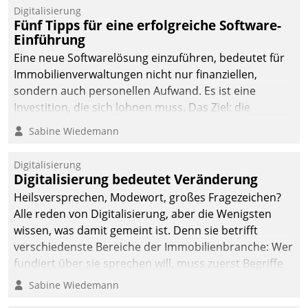
Digitalisierung
Fünf Tipps für eine erfolgreiche Software-
Einführung
Eine neue Softwarelösung einzuführen, bedeutet für
Immobilienverwaltungen nicht nur finanziellen,
sondern auch personellen Aufwand. Es ist eine
Investition, die sich lohnen muss. Das Ziel: die
nachhaltige Optimierung der Geschäftsabläufe. Damit
Sabine Wiedemann
dieses Ziel erreicht wird, sollten einige Grundregeln
befolgt werden.
Digitalisierung
Digitalisierung bedeutet Veränderung
Heilsversprechen, Modewort, großes Fragezeichen?
Alle reden von Digitalisierung, aber die Wenigsten
wissen, was damit gemeint ist. Denn sie betrifft
verschiedenste Bereiche der Immobilienbranche: Wer
fundiert über sie sprechen will, muss zuerst Begriffe
klären. Ein Aspekt ist die betriebliche Optimierung:
Sabine Wiedemann
Moderne Softwarelösungen ermöglichen große