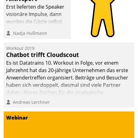
anspruchsvollen
Erst lieferten die Speaker
Aufgaben und
visionäre Impulse, dann
abnehmendem
wurden die Gäste selbst
Nachwuchs?
aktiv und sammelten
Nadja Hußmann
methodisch
Vernetzungsideen fürs
Workout 2019
Quartier. Dazwischen
Chatbot trifft Cloudscout
zeigte Datatrain, was es
Es ist Datatrains 10. Workout in Folge, vor einem
Neues zu bieten hat.
Jahrzehnt hat das 20-jährige Unternehmen das erste
Anwendertreffen organisiert. Beiträge und Besucher
haben sich verdoppelt, diesmal sind viele Partner
dabei – klares Zeichen für die strategische
Fokussierung auf den Kunden.
Andreas Lerchner
Webinar