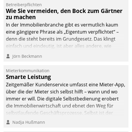
von AktivBo und
Betreiberpflichten
Datatrain ermöglicht
Wie Sie vermeiden, den Bock zum Gärtner
automatisiert ausgelöste,
zu machen
zielgerichtete
In der Immobilienbranche gibt es vermutlich kaum
Mieterbefragungen – eine
eine gängigere Phrase als „Eigentum verpflichtet“ –
starke Grundlage für
denn die steht bereits im Grundgesetz. Das klingt
intelligente,
einfach und eindeutig, ist aber alles andere, wie
datengestützte
Branchenbeschäftigte wissen. Denn mit der
Jörn Beckmann
Entscheidungen.
Verantwortung folgen Verpflichtungen.
Mieterkommunikation
Smarte Leistung
Zeitgemäßer Kundenservice umfasst eine Mieter-App,
über die der Mieter sich selbst hilft – wann und wo
immer er will. Die digitale Selbstbedienung erobert
die Immobilienwirtschaft und ebnet den Weg für
selbstlaufende Geschäftsprozesse. Selbst ist der
Kunde und smart der Serviceanbieter.
Nadja Hußmann