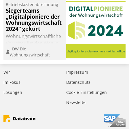
Betriebskostenabrechnung
Siegerteams
„Digitalpioniere der
Wohnungswirtschaft
2024“ gekürt
Wohnungswirtschaftliche
Vorreiter für den Weg in
DW Die
eine digitale Zukunft zu
Wohnungswirtschaft
finden, ist das Ziel des
Awards „Digitalpioniere
der
Wir
Impressum
Wohnungswirtschaft“.
Im Fokus
Datenschutz
Bewerben können sich
dafür ein Team
Lösungen
Cookie-Einstellungen
bestehend aus
Newsletter
Wohnungsunternehmen
und PropTech.
Datatrain