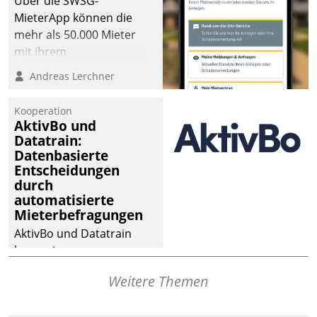
Über die SWSG-
MieterApp können die
mehr als 50.000 Mieter
mit ihrem
Wohnungsunternehmen
Andreas Lerchner
kommunizieren, auf dem
Laufenden bleiben, Daten
Kooperation
einsehen und ändern
AktivBo und
oder
Datatrain:
Datenbasierte
Schadensmeldungen
Entscheidungen
abgeben – rund um die
durch
Uhr.
automatisierte
Mieterbefragungen
AktivBo und Datatrain
kooperieren –
Immobilienunternehmen
Weitere Themen
profitieren: Die nahtlose
Integration der Lösungen