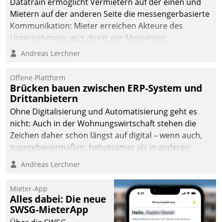
Datatrain ermöglicht Vermietern auf der einen und
Mietern auf der anderen Seite die messengerbasierte
Kommunikation: Mieter erreichen Akteure des
Unternehmens jetzt direkt per Messenger,
Mitarbeiter oder Dienstleister empfangen oder
Andreas Lerchner
versenden die Nachrichten via Cockpit.
Offene Plattform
Brücken bauen zwischen ERP-System und
Drittanbietern
Ohne Digitalisierung und Automatisierung geht es
nicht: Auch in der Wohnungswirtschaft stehen die
Zeichen daher schon längst auf digital – wenn auch,
zugegebenermaßen, behutsamer als in anderen
Branchen.
Andreas Lerchner
Mieter-App
Alles dabei: Die neue
SWSG-MieterApp