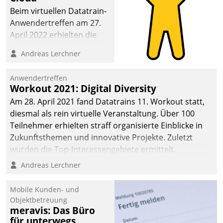
Beim virtuellen Datatrain-
Anwendertreffen am 27.
April 2022 erhielten die
Teilnehmerinnen und
Andreas Lerchner
Teilnehmer kurzweilige
Einblicke in innovative
Anwendertreffen
Cloud-Strategien und -
Workout 2021: Digital Diversity
Lösungen mit hohem
Am 28. April 2021 fand Datatrains 11. Workout statt,
Zukunftspotenzial.
diesmal als rein virtuelle Veranstaltung. Über 100
Teilnehmer erhielten straff organisierte Einblicke in
Zukunftsthemen und innovative Projekte. Zuletzt
wurden die Top-Interessengebiete ermittelt.
Andreas Lerchner
Mobile Kunden- und
Objektbetreuung
meravis: Das Büro
für unterwegs