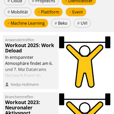
#
Cloud
#
Proptechs
×
Dienstleister
#
Mobilität
×
Plattform
×
Event
×
Machine Learning
#
Beko
#
UVI
Anwendertreffen
Workout 2025: Work
Deload
In entspannter
Atmosphäre findet am 6.
und 7. Mai Datatrains
Netzwerk-Event im
Kunden- und Partnerkreis
Nadja Hußmann
statt. Zentrale Frage: Wie
lassen sich
Branchentreffen
Mammutprojekte
Workout 2023:
meistern und Workloads
Neuronaler
Aktivsport
wuppen – bei zunehmend