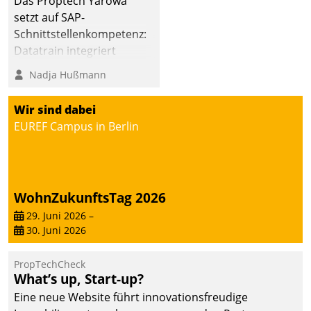
Das Proptech Yarowa
Dialogführung ermöglicht
setzt auf SAP-
dem externen
Schnittstellenkompetenz:
Serviceteam, Anrufe von
Datatrain integriert
Mietenden zügiger und
Yarowas Portal zur
Nadja Hußmann
effizienter zu bearbeiten.
Vergabe und Verwaltung
von Aufträgen der
Wir sind dabei
operativen
EUREF Campus in Berlin
Instandhaltung in die
SAP-Systemlandschaft
deutscher
Wohnungsunternehmen
WohnZukunftsTag 2026
– und beschleunigt damit
29. Juni 2026
–
den Weg vom
30. Juni 2026
Mieteranliegen zum
Dienstleisterauftrag.
PropTechCheck
What’s up, Start-up?
Eine neue Website führt innovationsfreudige