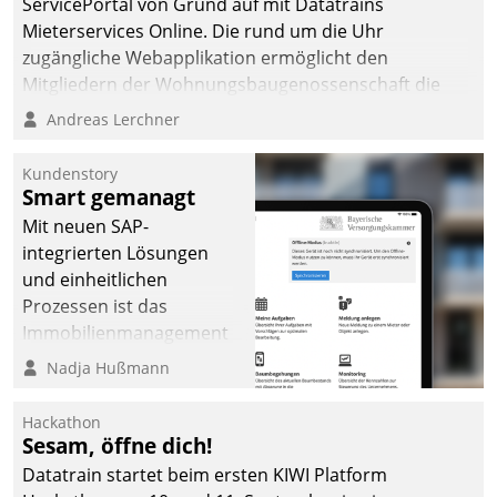
ServicePortal von Grund auf mit Datatrains
Mieterservices Online. Die rund um die Uhr
zugängliche Webapplikation ermöglicht den
Mitgliedern der Wohnungs­bau­genossenschaft die
Kontaktaufnahme per Smartphone, Tablet oder PC.
Andreas Lerchner
Kundenstory
Smart gemanagt
Mit neuen SAP-
integrierten Lösungen
und einheitlichen
Prozessen ist das
Immobilienmanagement
der Bayerischen
Nadja Hußmann
Versorgungskammer im
Ressort Kapitalanlage für
Hackathon
künftige Aufgaben und
Sesam, öffne dich!
Herausforderungen
Datatrain startet beim ersten KIWI Platform
gerüstet.