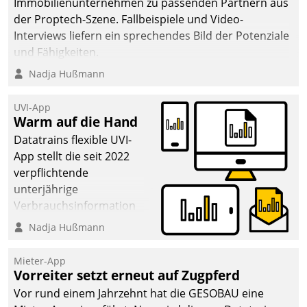
Immobilienunternehmen zu passenden Partnern aus
der Proptech-Szene. Fallbeispiele und Video-
Interviews liefern ein sprechendes Bild der Potenziale
und Fähigkeiten.
Nadja Hußmann
UVI-App
Warm auf die Hand
Datatrains flexible UVI-
App stellt die seit 2022
verpflichtende
unterjährige
Verbrauchsinformation
schnell, zuverlässig und
Nadja Hußmann
leicht bekömmlich bereit:
Die monatlichen
Mieter-App
Mitteilungen zum
Vorreiter setzt erneut auf Zugpferd
Heizungs- und
Vor rund einem Jahrzehnt hat die GESOBAU eine
Wasserverbrauch gehen