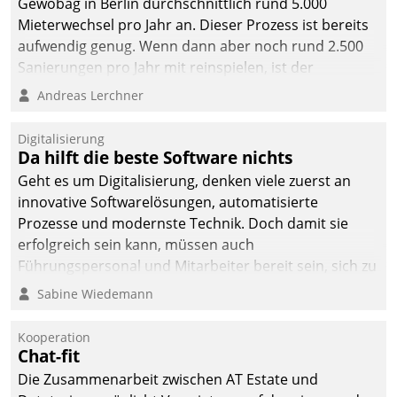
Gewobag in Berlin durchschnittlich rund 5.000
Mieterwechsel pro Jahr an. Dieser Prozess ist bereits
aufwendig genug. Wenn dann aber noch rund 2.500
Sanierungen pro Jahr mit reinspielen, ist der
Betreuungs- und Organisationsaufwand immens. Im
Andreas Lerchner
Rahmen ihrer Digitalisierungsstrategie hat das
kommunale Wohnungsbauunternehmen daher
Digitalisierung
gemeinsam mit der Berliner Datatrain GmbH den
Da hilft die beste Software nichts
Teilprozess der Objektsanierung digitalisiert.
Geht es um Digitalisierung, denken viele zuerst an
innovative Softwarelösungen, automatisierte
Prozesse und modernste Technik. Doch damit sie
erfolgreich sein kann, müssen auch
Führungspersonal und Mitarbeiter bereit sein, sich zu
verändern und anzupassen, sonst werden sie an ihr
Sabine Wiedemann
scheitern.
Kooperation
Chat-fit
Die Zusammenarbeit zwischen AT Estate und