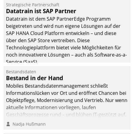
Einsparungen durch optimierte und automatisierte
Strategische Partnerschaft
Prozesse. Doch man darf nicht zu viel erwarten: Allein
Datatrain ist SAP Partner
mit der Einführung einer neuen Software ist es nicht
Datatrain ist dem SAP PartnerEdge Programm
getan. Die Digitalisierung erfordert von Unternehmen
beigetreten und wird nun eigene Lösungen auf der
die Bereitschaft, sich zu überprüfen, zu hinterfragen
SAP HANA Cloud Platform entwickeln – und diese
und zu verändern.
über den SAP Store vertreiben. Diese
Technologieplattform bietet viele Möglichkeiten für
noch innovativere Lösungen – auch als Software-as-a-
Service (SaaS).
Bestandsdaten
Bestand in der Hand
Mobiles Bestandsdatenmanagement schließt
Informationslücken vor Ort und eröffnet Chancen bei
Objektpflege, Modernisierung und Vertrieb. Nur wenn
aktuelle Informationen vorliegen, laufen
Geschäftsprozesse rund – und blühen IT-gestützt auf.
Nadja Hußmann