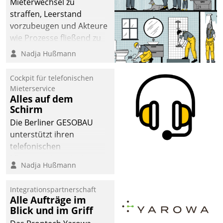
Mieterwechsel zu
straffen, Leerstand
vorzubeugen und Akteure
wie Prozesse fließend zu
vernetzen, nutzt die
Nadja Hußmann
Berliner Gewobag seit
Jahresbeginn eine
Cockpit für telefonischen
Überblick, Einsicht und
Mieterservice
Alles auf dem
Eingriff bietende Lösung.
Schirm
Zur Entwicklung setzte
man auf
Die Berliner GESOBAU
Cloudtechnologie,
unterstützt ihren
bewährte und Startup-
telefonischen
Partner sowie erstmals
Mieterservice mit einem
Nadja Hußmann
agile Projektmethoden.
digitalen Cockpit, das
situationsbezogen
Integrationspartnerschaft
passende Fragen und
Alle Aufträge im
Schlagworte auswirft.
Blick und im Griff
Eine intuitive