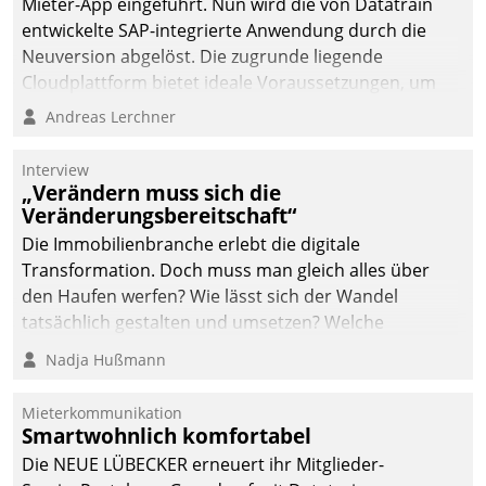
Mieter-App eingeführt. Nun wird die von Datatrain
automatisiert, vollständig
entwickelte SAP-integrierte Anwendung durch die
und auf Wunsch über
Neuversion abgelöst. Die zugrunde liegende
mehrere zuvor
Cloudplattform bietet ideale Voraussetzungen, um
festgelegte
die Funktionalität der App zu erweitern und weitere
Andreas Lerchner
Kommunikationswege bei
innovative Apps, auch von Drittanbietern, in SAP zu
den Empfängern ein.
integrieren.
Interview
„Verändern muss sich die
Veränderungsbereitschaft“
Die Immobilienbranche erlebt die digitale
Transformation. Doch muss man gleich alles über
den Haufen werfen? Wie lässt sich der Wandel
tatsächlich gestalten und umsetzen? Welche
Argumente zählen wirklich?
Nadja Hußmann
Mieterkommunikation
Smartwohnlich komfortabel
Die NEUE LÜBECKER erneuert ihr Mitglieder-