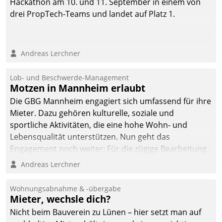
Hackathon am 10. und 11. September in einem von
drei PropTech-Teams und landet auf Platz 1.
Andreas Lerchner
Lob- und Beschwerde-Management
Motzen in Mannheim erlaubt
Die GBG Mannheim engagiert sich umfassend für ihre
Mieter. Dazu gehören kulturelle, soziale und
sportliche Aktivitäten, die eine hohe Wohn- und
Lebensqualität unterstützen. Nun geht das
Engagement noch weiter: Für die zügige Bearbeitung
von Beschwerden – oder Lob – richtet das
Andreas Lerchner
Unternehmen mit Datatrains Applikation fürs Lob-
und Beschwerde-Management einen eigenen Kanal
Wohnungsabnahme & -übergabe
ein.
Mieter, wechsle dich?
Nicht beim Bauverein zu Lünen – hier setzt man auf