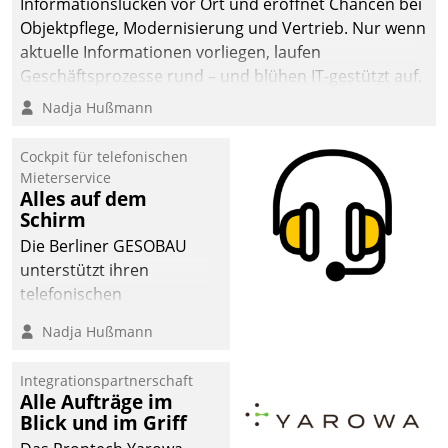
Informationslücken vor Ort und eröffnet Chancen bei
Objektpflege, Modernisierung und Vertrieb. Nur wenn
aktuelle Informationen vorliegen, laufen
Geschäftsprozesse rund – und blühen IT-gestützt auf.
Nadja Hußmann
Cockpit für telefonischen
Mieterservice
Alles auf dem
Schirm
Die Berliner GESOBAU
unterstützt ihren
telefonischen
Mieterservice mit einem
Nadja Hußmann
digitalen Cockpit, das
situationsbezogen
Integrationspartnerschaft
passende Fragen und
Alle Aufträge im
Schlagworte auswirft.
Blick und im Griff
Eine intuitive