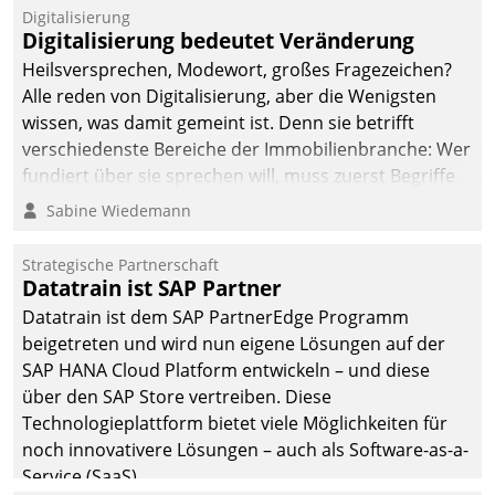
befolgt werden.
Digitalisierung
Digitalisierung bedeutet Veränderung
Heilsversprechen, Modewort, großes Fragezeichen?
Alle reden von Digitalisierung, aber die Wenigsten
wissen, was damit gemeint ist. Denn sie betrifft
verschiedenste Bereiche der Immobilienbranche: Wer
fundiert über sie sprechen will, muss zuerst Begriffe
klären. Ein Aspekt ist die betriebliche Optimierung:
Sabine Wiedemann
Moderne Softwarelösungen ermöglichen große
Einsparungen durch optimierte und automatisierte
Strategische Partnerschaft
Prozesse. Doch man darf nicht zu viel erwarten: Allein
Datatrain ist SAP Partner
mit der Einführung einer neuen Software ist es nicht
Datatrain ist dem SAP PartnerEdge Programm
getan. Die Digitalisierung erfordert von Unternehmen
beigetreten und wird nun eigene Lösungen auf der
die Bereitschaft, sich zu überprüfen, zu hinterfragen
SAP HANA Cloud Platform entwickeln – und diese
und zu verändern.
über den SAP Store vertreiben. Diese
Technologieplattform bietet viele Möglichkeiten für
noch innovativere Lösungen – auch als Software-as-a-
Service (SaaS).