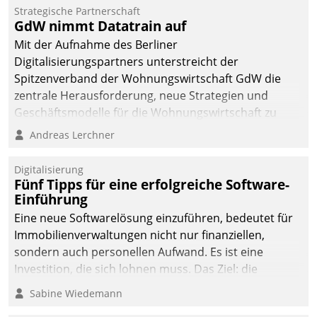
Strategische Partnerschaft
GdW nimmt Datatrain auf
Mit der Aufnahme des Berliner
Digitalisierungspartners unterstreicht der
Spitzenverband der Wohnungswirtschaft GdW die
zentrale Herausforderung, neue Strategien und
Geschäftsmodelle für die Wohnungswirtschaft zu
entwickeln.
Andreas Lerchner
Digitalisierung
Fünf Tipps für eine erfolgreiche Software-
Einführung
Eine neue Softwarelösung einzuführen, bedeutet für
Immobilienverwaltungen nicht nur finanziellen,
sondern auch personellen Aufwand. Es ist eine
Investition, die sich lohnen muss. Das Ziel: die
nachhaltige Optimierung der Geschäftsabläufe. Damit
Sabine Wiedemann
dieses Ziel erreicht wird, sollten einige Grundregeln