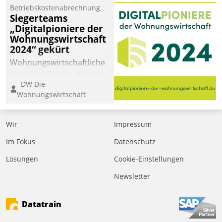
Betriebskostenabrechnung
Siegerteams
„Digitalpioniere der
Wohnungswirtschaft
2024“ gekürt
Wohnungswirtschaftliche
Vorreiter für den Weg in
DW Die
eine digitale Zukunft zu
Wohnungswirtschaft
finden, ist das Ziel des
Awards „Digitalpioniere
der
Wir
Impressum
Wohnungswirtschaft“.
Im Fokus
Datenschutz
Bewerben können sich
dafür ein Team
Lösungen
Cookie-Einstellungen
bestehend aus
Newsletter
Wohnungsunternehmen
und PropTech.
Datatrain