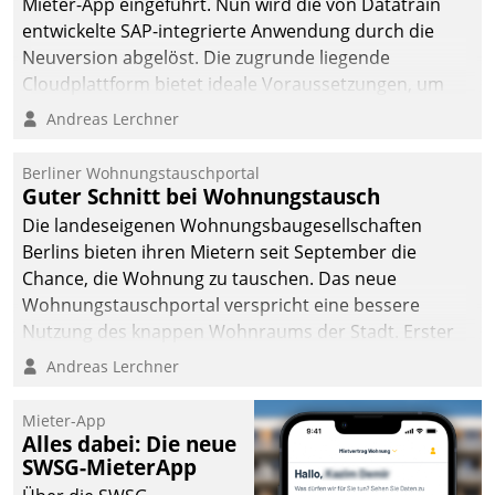
Mieter-App eingeführt. Nun wird die von Datatrain
entwickelte SAP-integrierte Anwendung durch die
Neuversion abgelöst. Die zugrunde liegende
Cloudplattform bietet ideale Voraussetzungen, um
die Funktionalität der App zu erweitern und weitere
Andreas Lerchner
innovative Apps, auch von Drittanbietern, in SAP zu
integrieren.
Berliner Wohnungstauschportal
Guter Schnitt bei Wohnungstausch
Die landeseigenen Wohnungsbaugesellschaften
Berlins bieten ihren Mietern seit September die
Chance, die Wohnung zu tauschen. Das neue
Wohnungstauschportal verspricht eine bessere
Nutzung des knappen Wohnraums der Stadt. Erster
Anwendungsfall für Datatrains Lösung API-Hub mit
Andreas Lerchner
Schnittstellen zu den ERP-Systemen der
Unternehmen.
Mieter-App
Alles dabei: Die neue
SWSG-MieterApp