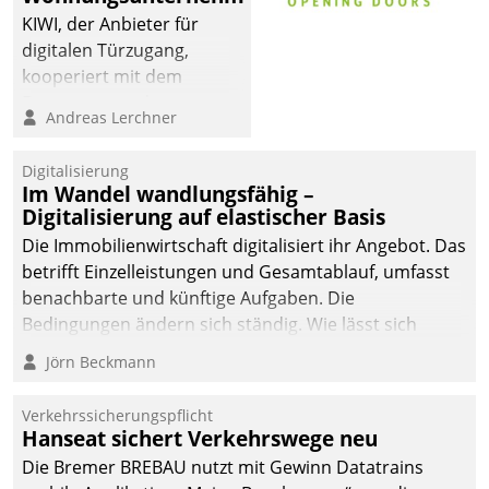
sich dabei für den Betrieb
KIWI, der Anbieter für
der Lösung über die SAP
digitalen Türzugang,
Cloud Platform
kooperiert mit dem
entschieden - als erstes
Beratungs- und
Andreas Lerchner
Unternehmen am
Softwareentwicklungshaus
Wohnungsmarkt.
Datatrain.
Digitalisierung
Im Wandel wandlungsfähig –
Digitalisierung auf elastischer Basis
Die Immobilienwirtschaft digitalisiert ihr Angebot. Das
betrifft Einzelleistungen und Gesamtablauf, umfasst
benachbarte und künftige Aufgaben. Die
Bedingungen ändern sich ständig. Wie lässt sich
technisch die Kontrolle wahren und zugleich Freiraum
Jörn Beckmann
fürs Wachsen öffnen?
Verkehrssicherungspflicht
Hanseat sichert Verkehrswege neu
Die Bremer BREBAU nutzt mit Gewinn Datatrains