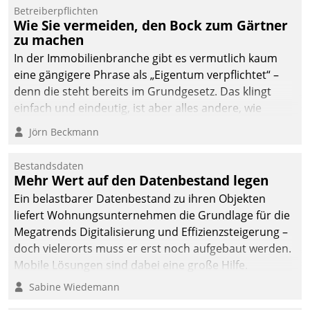
von AktivBo und
Betreiberpflichten
Datatrain ermöglicht
Wie Sie vermeiden, den Bock zum Gärtner
automatisiert ausgelöste,
zu machen
zielgerichtete
In der Immobilienbranche gibt es vermutlich kaum
Mieterbefragungen – eine
eine gängigere Phrase als „Eigentum verpflichtet“ –
starke Grundlage für
denn die steht bereits im Grundgesetz. Das klingt
intelligente,
einfach und eindeutig, ist aber alles andere, wie
datengestützte
Branchenbeschäftigte wissen. Denn mit der
Jörn Beckmann
Entscheidungen.
Verantwortung folgen Verpflichtungen.
Bestandsdaten
Mehr Wert auf den Datenbestand legen
Ein belastbarer Datenbestand zu ihren Objekten
liefert Wohnungsunternehmen die Grundlage für die
Megatrends Digitalisierung und Effizienzsteigerung –
doch vielerorts muss er erst noch aufgebaut werden.
Mobile Lösungen sind dabei eine große Hilfe.
Sabine Wiedemann