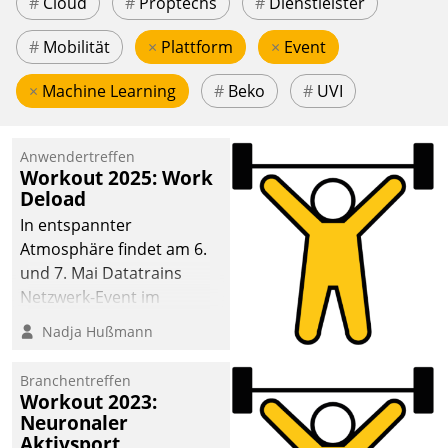
#
Cloud
#
Proptechs
#
Dienstleister
#
Mobilität
×
Plattform
×
Event
×
Machine Learning
#
Beko
#
UVI
Anwendertreffen
Workout 2025: Work
Deload
In entspannter
Atmosphäre findet am 6.
und 7. Mai Datatrains
Netzwerk-Event im
Kunden- und Partnerkreis
Nadja Hußmann
statt. Zentrale Frage: Wie
lassen sich
Branchentreffen
Mammutprojekte
Workout 2023:
meistern und Workloads
Neuronaler
Aktivsport
wuppen – bei zunehmend