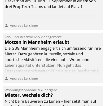
Hackathon am 10. und 11. September in einem von
drei PropTech-Teams und landet auf Platz 1.
Andreas Lerchner
Lob- und Beschwerde-Management
Motzen in Mannheim erlaubt
Die GBG Mannheim engagiert sich umfassend für ihre
Mieter. Dazu gehören kulturelle, soziale und
sportliche Aktivitäten, die eine hohe Wohn- und
Lebensqualität unterstützen. Nun geht das
Engagement noch weiter: Für die zügige Bearbeitung
von Beschwerden – oder Lob – richtet das
Andreas Lerchner
Unternehmen mit Datatrains Applikation fürs Lob-
und Beschwerde-Management einen eigenen Kanal
Wohnungsabnahme & -übergabe
ein.
Mieter, wechsle dich?
Nicht beim Bauverein zu Lünen – hier setzt man auf