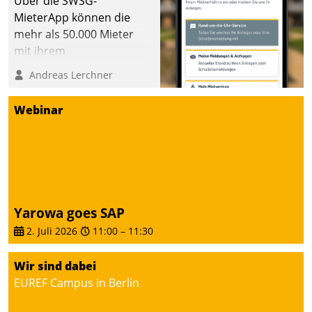
Über die SWSG-
MieterApp können die
mehr als 50.000 Mieter
mit ihrem
Wohnungsunternehmen
Andreas Lerchner
kommunizieren, auf dem
Laufenden bleiben, Daten
Webinar
einsehen und ändern
oder
Schadensmeldungen
abgeben – rund um die
Uhr.
Yarowa goes SAP
2. Juli 2026
11:00
–
11:30
Wir sind dabei
EUREF Campus in Berlin