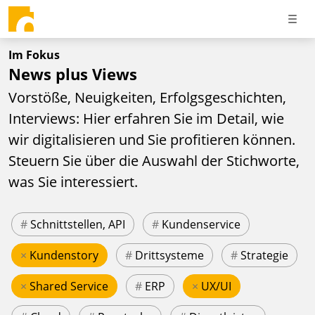
Im Fokus
News plus Views
Vorstöße, Neuigkeiten, Erfolgsgeschichten,
Interviews: Hier erfahren Sie im Detail, wie
wir digitalisieren und Sie profitieren können.
Steuern Sie über die Auswahl der Stichworte,
was Sie interessiert.
#
Schnittstellen, API
#
Kundenservice
×
Kundenstory
#
Drittsysteme
#
Strategie
×
Shared Service
#
ERP
×
UX/UI