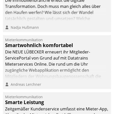
Die Immobilienbranche erlebt die digitale
automatisiert, vollständig
Transformation. Doch muss man gleich alles über
und auf Wunsch über
den Haufen werfen? Wie lässt sich der Wandel
mehrere zuvor
tatsächlich gestalten und umsetzen? Welche
festgelegte
Argumente zählen wirklich?
Nadja Hußmann
Kommunikationswege bei
den Empfängern ein.
Mieterkommunikation
Smartwohnlich komfortabel
Die NEUE LÜBECKER erneuert ihr Mitglieder-
ServicePortal von Grund auf mit Datatrains
Mieterservices Online. Die rund um die Uhr
zugängliche Webapplikation ermöglicht den
Mitgliedern der Wohnungs­bau­genossenschaft die
Kontaktaufnahme per Smartphone, Tablet oder PC.
Andreas Lerchner
Mieterkommunikation
Smarte Leistung
Zeitgemäßer Kundenservice umfasst eine Mieter-App,