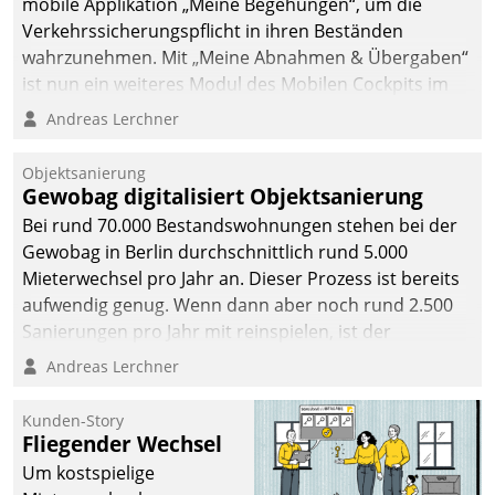
mobile Applikation „Meine Begehungen“, um die
Verkehrssicherungspflicht in ihren Beständen
wahrzunehmen. Mit „Meine Abnahmen & Übergaben“
ist nun ein weiteres Modul des Mobilen Cockpits im
Einsatz.
Andreas Lerchner
Objektsanierung
Gewobag digitalisiert Objektsanierung
Bei rund 70.000 Bestandswohnungen stehen bei der
Gewobag in Berlin durchschnittlich rund 5.000
Mieterwechsel pro Jahr an. Dieser Prozess ist bereits
aufwendig genug. Wenn dann aber noch rund 2.500
Sanierungen pro Jahr mit reinspielen, ist der
Betreuungs- und Organisationsaufwand immens. Im
Andreas Lerchner
Rahmen ihrer Digitalisierungsstrategie hat das
kommunale Wohnungsbauunternehmen daher
Kunden-Story
gemeinsam mit der Berliner Datatrain GmbH den
Fliegender Wechsel
Teilprozess der Objektsanierung digitalisiert.
Um kostspielige