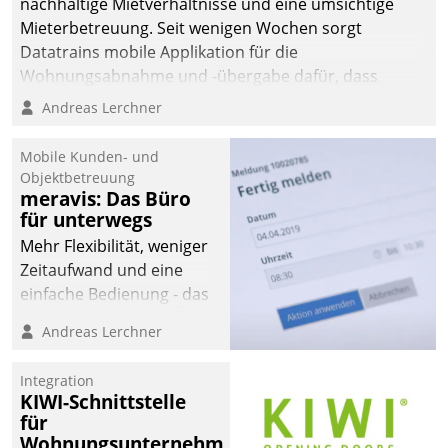
nachhaltige Mietverhältnisse und eine umsichtige
Mieterbetreuung. Seit wenigen Wochen sorgt
Datatrains mobile Applikation für die
Wohnungsabnahme und -übergabe dafür, dass
Mieter wohlgeordnet kommen und, so es sein muss,
Andreas Lerchner
gehen können.
Mobile Kunden- und
Objektbetreuung
meravis: Das Büro
für unterwegs
Mehr Flexibilität, weniger
Zeitaufwand und eine
einfache Bedienung - das
verspricht das aktuelle
Andreas Lerchner
Cockpit für mobile
Mitarbeiter von
Integration
Datatrain. Die meravis
KIWI-Schnittstelle
Wohnungsbau- und
für
Immobilien GmbH hat
Wohnungsunternehmen