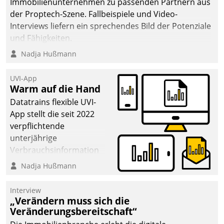
Immobilienunternehmen zu passenden Partnern aus
der Proptech-Szene. Fallbeispiele und Video-
Interviews liefern ein sprechendes Bild der Potenziale
und Fähigkeiten.
Nadja Hußmann
UVI-App
Warm auf die Hand
Datatrains flexible UVI-
App stellt die seit 2022
verpflichtende
unterjährige
Verbrauchsinformation
schnell, zuverlässig und
Nadja Hußmann
leicht bekömmlich bereit:
Die monatlichen
Interview
Mitteilungen zum
„Verändern muss sich die
Veränderungsbereitschaft“
Heizungs- und
Wasserverbrauch gehen