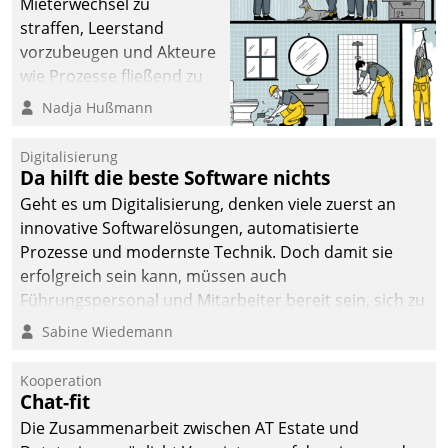
Mieterwechsel zu
straffen, Leerstand
vorzubeugen und Akteure
wie Prozesse fließend zu
vernetzen, nutzt die
Nadja Hußmann
Berliner Gewobag seit
Jahresbeginn eine
Digitalisierung
Überblick, Einsicht und
Da hilft die beste Software nichts
Eingriff bietende Lösung.
Geht es um Digitalisierung, denken viele zuerst an
Zur Entwicklung setzte
innovative Softwarelösungen, automatisierte
man auf
Prozesse und modernste Technik. Doch damit sie
Cloudtechnologie,
erfolgreich sein kann, müssen auch
bewährte und Startup-
Führungspersonal und Mitarbeiter bereit sein, sich zu
Partner sowie erstmals
verändern und anzupassen, sonst werden sie an ihr
Sabine Wiedemann
agile Projektmethoden.
scheitern.
Kooperation
Chat-fit
Die Zusammenarbeit zwischen AT Estate und