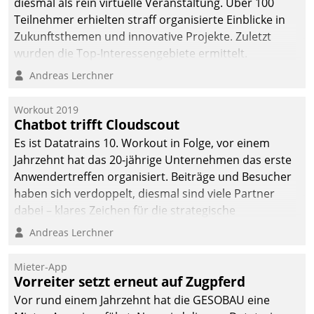
diesmal als rein virtuelle Veranstaltung. Über 100
Teilnehmer erhielten straff organisierte Einblicke in
Zukunftsthemen und innovative Projekte. Zuletzt
wurden die Top-Interessengebiete ermittelt.
Andreas Lerchner
Workout 2019
Chatbot trifft Cloudscout
Es ist Datatrains 10. Workout in Folge, vor einem
Jahrzehnt hat das 20-jährige Unternehmen das erste
Anwendertreffen organisiert. Beiträge und Besucher
haben sich verdoppelt, diesmal sind viele Partner
dabei – klares Zeichen für die strategische
Fokussierung auf den Kunden.
Andreas Lerchner
Mieter-App
Vorreiter setzt erneut auf Zugpferd
Vor rund einem Jahrzehnt hat die GESOBAU eine