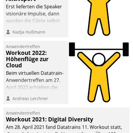
anspruchsvollen
Erst lieferten die Speaker
Aufgaben und
visionäre Impulse, dann
abnehmendem
wurden die Gäste selbst
Nachwuchs?
aktiv und sammelten
Nadja Hußmann
methodisch
Vernetzungsideen fürs
Anwendertreffen
Quartier. Dazwischen
Workout 2022:
zeigte Datatrain, was es
Höhenflüge zur
Neues zu bieten hat.
Cloud
Beim virtuellen Datatrain-
Anwendertreffen am 27.
April 2022 erhielten die
Teilnehmerinnen und
Andreas Lerchner
Teilnehmer kurzweilige
Einblicke in innovative
Anwendertreffen
Cloud-Strategien und -
Workout 2021: Digital Diversity
Lösungen mit hohem
Am 28. April 2021 fand Datatrains 11. Workout statt,
Zukunftspotenzial.