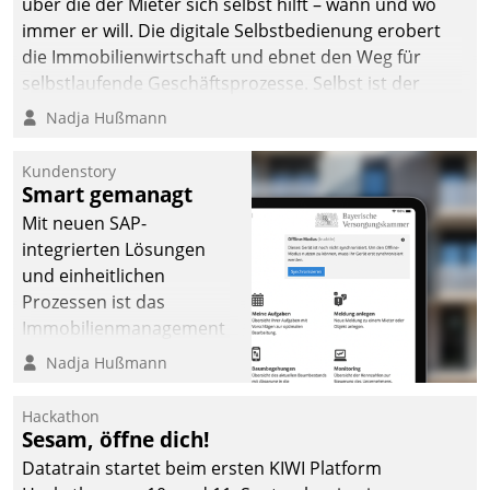
über die der Mieter sich selbst hilft – wann und wo
immer er will. Die digitale Selbstbedienung erobert
die Immobilienwirtschaft und ebnet den Weg für
selbstlaufende Geschäftsprozesse. Selbst ist der
Kunde und smart der Serviceanbieter.
Nadja Hußmann
Kundenstory
Smart gemanagt
Mit neuen SAP-
integrierten Lösungen
und einheitlichen
Prozessen ist das
Immobilienmanagement
der Bayerischen
Nadja Hußmann
Versorgungskammer im
Ressort Kapitalanlage für
Hackathon
künftige Aufgaben und
Sesam, öffne dich!
Herausforderungen
Datatrain startet beim ersten KIWI Platform
gerüstet.