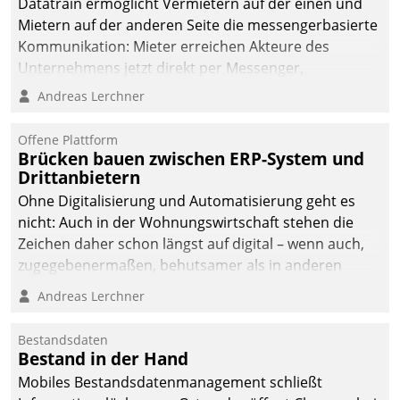
Datatrain ermöglicht Vermietern auf der einen und
Mietern auf der anderen Seite die messengerbasierte
Kommunikation: Mieter erreichen Akteure des
Unternehmens jetzt direkt per Messenger,
Mitarbeiter oder Dienstleister empfangen oder
Andreas Lerchner
versenden die Nachrichten via Cockpit.
Offene Plattform
Brücken bauen zwischen ERP-System und
Drittanbietern
Ohne Digitalisierung und Automatisierung geht es
nicht: Auch in der Wohnungswirtschaft stehen die
Zeichen daher schon längst auf digital – wenn auch,
zugegebenermaßen, behutsamer als in anderen
Branchen.
Andreas Lerchner
Bestandsdaten
Bestand in der Hand
Mobiles Bestandsdatenmanagement schließt