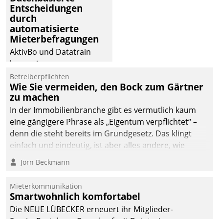
Entscheidungen
Dialogführung ermöglicht
durch
dem externen
automatisierte
Serviceteam, Anrufe von
Mieterbefragungen
Mietenden zügiger und
AktivBo und Datatrain
effizienter zu bearbeiten.
kooperieren –
Immobilienunternehmen
Betreiberpflichten
Wie Sie vermeiden, den Bock zum Gärtner
profitieren: Die nahtlose
zu machen
Integration der Lösungen
In der Immobilienbranche gibt es vermutlich kaum
von AktivBo und
eine gängigere Phrase als „Eigentum verpflichtet“ –
Datatrain ermöglicht
denn die steht bereits im Grundgesetz. Das klingt
automatisiert ausgelöste,
einfach und eindeutig, ist aber alles andere, wie
zielgerichtete
Branchenbeschäftigte wissen. Denn mit der
Mieterbefragungen – eine
Jörn Beckmann
Verantwortung folgen Verpflichtungen.
starke Grundlage für
intelligente,
Mieterkommunikation
datengestützte
Smartwohnlich komfortabel
Entscheidungen.
Die NEUE LÜBECKER erneuert ihr Mitglieder-