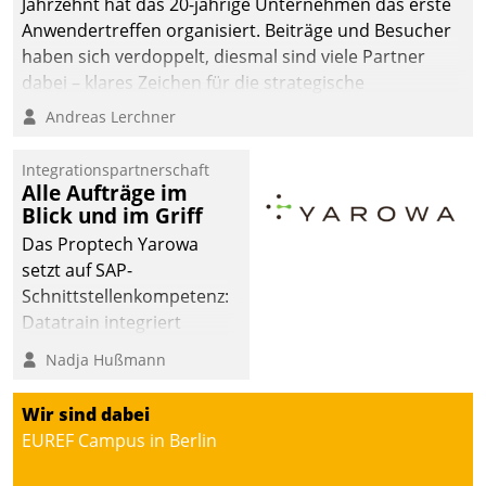
Jahrzehnt hat das 20-jährige Unternehmen das erste
man auf
Anwendertreffen organisiert. Beiträge und Besucher
Cloudtechnologie,
haben sich verdoppelt, diesmal sind viele Partner
bewährte und Startup-
dabei – klares Zeichen für die strategische
Partner sowie erstmals
Fokussierung auf den Kunden.
Andreas Lerchner
agile Projektmethoden.
Integrationspartnerschaft
Alle Aufträge im
Blick und im Griff
Das Proptech Yarowa
setzt auf SAP-
Schnittstellenkompetenz:
Datatrain integriert
Yarowas Portal zur
Nadja Hußmann
Vergabe und Verwaltung
von Aufträgen der
Wir sind dabei
operativen
EUREF Campus in Berlin
Instandhaltung in die
SAP-Systemlandschaft