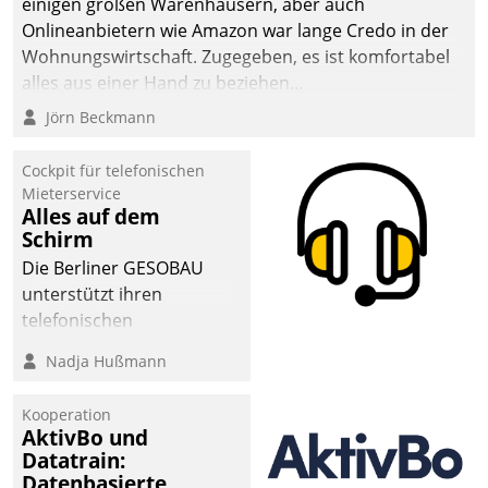
einigen großen Warenhäusern, aber auch
Onlineanbietern wie Amazon war lange Credo in der
Wohnungswirtschaft. Zugegeben, es ist komfortabel
alles aus einer Hand zu beziehen...
Jörn Beckmann
Cockpit für telefonischen
Mieterservice
Alles auf dem
Schirm
Die Berliner GESOBAU
unterstützt ihren
telefonischen
Mieterservice mit einem
Nadja Hußmann
digitalen Cockpit, das
situationsbezogen
Kooperation
passende Fragen und
AktivBo und
Schlagworte auswirft.
Datatrain:
Eine intuitive
Datenbasierte