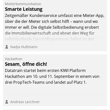
dafür ein Team
Mieterkommunikation
Smarte Leistung
bestehend aus
Wohnungsunternehmen
Zeitgemäßer Kundenservice umfasst eine Mieter-App,
und PropTech.
über die der Mieter sich selbst hilft – wann und wo
immer er will. Die digitale Selbstbedienung erobert
die Immobilienwirtschaft und ebnet den Weg für
selbstlaufende Geschäftsprozesse. Selbst ist der
Kunde und smart der Serviceanbieter.
Nadja Hußmann
Hackathon
Sesam, öffne dich!
Datatrain startet beim ersten KIWI Platform
Hackathon am 10. und 11. September in einem von
drei PropTech-Teams und landet auf Platz 1.
Andreas Lerchner