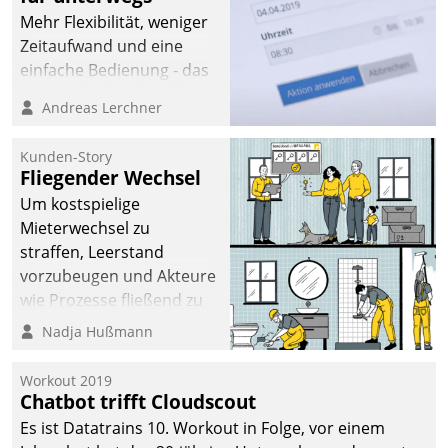
Mehr Flexibilität, weniger
Zeitaufwand und eine
einfache Bedienung - das
verspricht das aktuelle
Andreas Lerchner
Cockpit für mobile
Mitarbeiter von
Kunden-Story
Datatrain. Die meravis
Fliegender Wechsel
Wohnungsbau- und
Um kostspielige
Immobilien GmbH hat
Mieterwechsel zu
sich dabei für den Betrieb
straffen, Leerstand
der Lösung über die SAP
vorzubeugen und Akteure
Cloud Platform
wie Prozesse fließend zu
entschieden - als erstes
vernetzen, nutzt die
Nadja Hußmann
Unternehmen am
Berliner Gewobag seit
Wohnungsmarkt.
Jahresbeginn eine
Workout 2019
Überblick, Einsicht und
Chatbot trifft Cloudscout
Eingriff bietende Lösung.
Es ist Datatrains 10. Workout in Folge, vor einem
Zur Entwicklung setzte