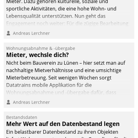
Mieter. Dazu gehören kulturelle, soziale und
sportliche Aktivitäten, die eine hohe Wohn- und
Lebensqualität unterstützen. Nun geht das
Engagement noch weiter: Für die zügige Bearbeitung
von Beschwerden – oder Lob – richtet das
Andreas Lerchner
Unternehmen mit Datatrains Applikation fürs Lob-
und Beschwerde-Management einen eigenen Kanal
Wohnungsabnahme & -übergabe
ein.
Mieter, wechsle dich?
Nicht beim Bauverein zu Lünen – hier setzt man auf
nachhaltige Mietverhältnisse und eine umsichtige
Mieterbetreuung. Seit wenigen Wochen sorgt
Datatrains mobile Applikation für die
Wohnungsabnahme und -übergabe dafür, dass
Mieter wohlgeordnet kommen und, so es sein muss,
Andreas Lerchner
gehen können.
Bestandsdaten
Mehr Wert auf den Datenbestand legen
Ein belastbarer Datenbestand zu ihren Objekten