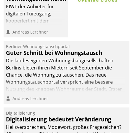
KIWI, der Anbieter für
digitalen Türzugang,
kooperiert mit dem
Beratungs- und
Andreas Lerchner
Softwareentwicklungshaus
Datatrain.
Berliner Wohnungstauschportal
Guter Schnitt bei Wohnungstausch
Die landeseigenen Wohnungsbaugesellschaften
Berlins bieten ihren Mietern seit September die
Chance, die Wohnung zu tauschen. Das neue
Wohnungstauschportal verspricht eine bessere
Nutzung des knappen Wohnraums der Stadt. Erster
Anwendungsfall für Datatrains Lösung API-Hub mit
Andreas Lerchner
Schnittstellen zu den ERP-Systemen der
Unternehmen.
Digitalisierung
Digitalisierung bedeutet Veränderung
Heilsversprechen, Modewort, großes Fragezeichen?