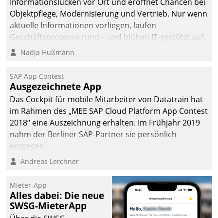
Informationslücken vor Ort und eröffnet Chancen bei
Objektpflege, Modernisierung und Vertrieb. Nur wenn
aktuelle Informationen vorliegen, laufen
Geschäftsprozesse rund – und blühen IT-gestützt auf.
Nadja Hußmann
SAP App Contest
Ausgezeichnete App
Das Cockpit für mobile Mitarbeiter von Datatrain hat
im Rahmen des „MEE SAP Cloud Platform App Contest
2018“ eine Auszeichnung erhalten. Im Frühjahr 2019
nahm der Berliner SAP-Partner sie persönlich
entgegen.
Andreas Lerchner
Mieter-App
Alles dabei: Die neue
SWSG-MieterApp