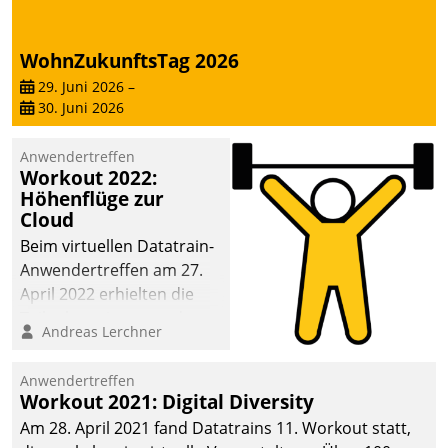
deutscher
Wohnungsunternehmen
WohnZukunftsTag 2026
– und beschleunigt damit
29. Juni 2026
–
den Weg vom
30. Juni 2026
Mieteranliegen zum
Dienstleisterauftrag.
Anwendertreffen
Workout 2022:
Höhenflüge zur
Cloud
Beim virtuellen Datatrain-
Anwendertreffen am 27.
April 2022 erhielten die
Teilnehmerinnen und
Andreas Lerchner
Teilnehmer kurzweilige
Einblicke in innovative
Anwendertreffen
Cloud-Strategien und -
Workout 2021: Digital Diversity
Lösungen mit hohem
Am 28. April 2021 fand Datatrains 11. Workout statt,
Zukunftspotenzial.