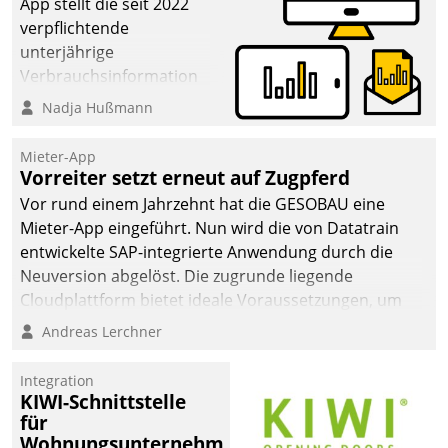
App stellt die seit 2022
verpflichtende
unterjährige
Verbrauchsinformation
schnell, zuverlässig und
Nadja Hußmann
leicht bekömmlich bereit:
Die monatlichen
Mieter-App
Mitteilungen zum
Vorreiter setzt erneut auf Zugpferd
Heizungs- und
Vor rund einem Jahrzehnt hat die GESOBAU eine
Wasserverbrauch gehen
Mieter-App eingeführt. Nun wird die von Datatrain
automatisiert, vollständig
entwickelte SAP-integrierte Anwendung durch die
und auf Wunsch über
Neuversion abgelöst. Die zugrunde liegende
mehrere zuvor
Cloudplattform bietet ideale Voraussetzungen, um
festgelegte
die Funktionalität der App zu erweitern und weitere
Andreas Lerchner
Kommunikationswege bei
innovative Apps, auch von Drittanbietern, in SAP zu
den Empfängern ein.
integrieren.
Integration
KIWI-Schnittstelle
für
Wohnungsunternehmen