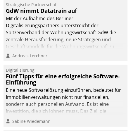
Strategische Partnerschaft
GdW nimmt Datatrain auf
Mit der Aufnahme des Berliner
Digitalisierungspartners unterstreicht der
Spitzenverband der Wohnungswirtschaft GdW die
zentrale Herausforderung, neue Strategien und
Geschäftsmodelle für die Wohnungswirtschaft zu
entwickeln.
Andreas Lerchner
Digitalisierung
Fünf Tipps für eine erfolgreiche Software-
Einführung
Eine neue Softwarelösung einzuführen, bedeutet für
Immobilienverwaltungen nicht nur finanziellen,
sondern auch personellen Aufwand. Es ist eine
Investition, die sich lohnen muss. Das Ziel: die
nachhaltige Optimierung der Geschäftsabläufe. Damit
Sabine Wiedemann
dieses Ziel erreicht wird, sollten einige Grundregeln