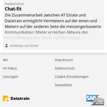
befolgt werden.
Kooperation
Chat-fit
Die Zusammenarbeit zwischen AT Estate und
Datatrain ermöglicht Vermietern auf der einen und
Mietern auf der anderen Seite die messengerbasierte
Kommunikation: Mieter erreichen Akteure des
Unternehmens jetzt direkt per Messenger,
Mitarbeiter oder Dienstleister empfangen oder
Andreas Lerchner
versenden die Nachrichten via Cockpit.
Wir
Impressum
Im Fokus
Datenschutz
Lösungen
Cookie-Einstellungen
Newsletter
Datatrain