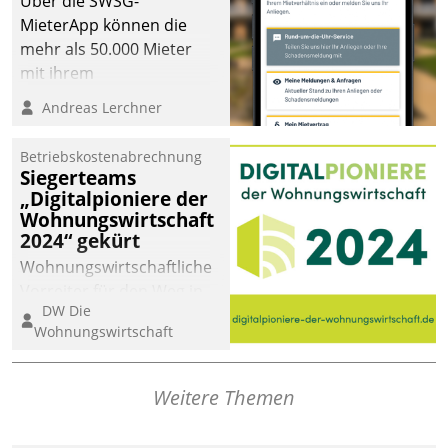
Über die SWSG-
MieterApp können die
mehr als 50.000 Mieter
mit ihrem
Wohnungsunternehmen
Andreas Lerchner
kommunizieren, auf dem
Laufenden bleiben, Daten
Betriebskostenabrechnung
einsehen und ändern
Siegerteams
oder
„Digitalpioniere der
Wohnungswirtschaft
Schadensmeldungen
2024“ gekürt
abgeben – rund um die
Uhr.
Wohnungswirtschaftliche
Vorreiter für den Weg in
DW Die
eine digitale Zukunft zu
Wohnungswirtschaft
finden, ist das Ziel des
Awards „Digitalpioniere
der
Weitere Themen
Wohnungswirtschaft“.
Bewerben können sich