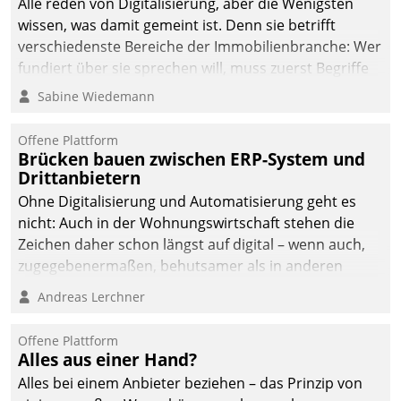
Alle reden von Digitalisierung, aber die Wenigsten
wissen, was damit gemeint ist. Denn sie betrifft
verschiedenste Bereiche der Immobilienbranche: Wer
fundiert über sie sprechen will, muss zuerst Begriffe
klären. Ein Aspekt ist die betriebliche Optimierung:
Sabine Wiedemann
Moderne Softwarelösungen ermöglichen große
Einsparungen durch optimierte und automatisierte
Offene Plattform
Prozesse. Doch man darf nicht zu viel erwarten: Allein
Brücken bauen zwischen ERP-System und
Drittanbietern
mit der Einführung einer neuen Software ist es nicht
getan. Die Digitalisierung erfordert von Unternehmen
Ohne Digitalisierung und Automatisierung geht es
die Bereitschaft, sich zu überprüfen, zu hinterfragen
nicht: Auch in der Wohnungswirtschaft stehen die
und zu verändern.
Zeichen daher schon längst auf digital – wenn auch,
zugegebenermaßen, behutsamer als in anderen
Branchen.
Andreas Lerchner
Offene Plattform
Alles aus einer Hand?
Alles bei einem Anbieter beziehen – das Prinzip von