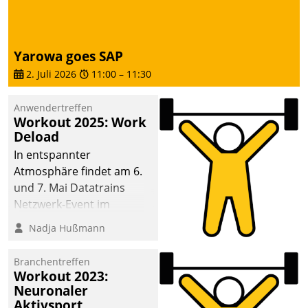
Yarowa goes SAP
2. Juli 2026
11:00
–
11:30
Anwendertreffen
Workout 2025: Work
Deload
In entspannter
Atmosphäre findet am 6.
und 7. Mai Datatrains
Netzwerk-Event im
Kunden- und Partnerkreis
Nadja Hußmann
statt. Zentrale Frage: Wie
lassen sich
Branchentreffen
Mammutprojekte
Workout 2023:
meistern und Workloads
Neuronaler
Aktivsport
wuppen – bei zunehmend