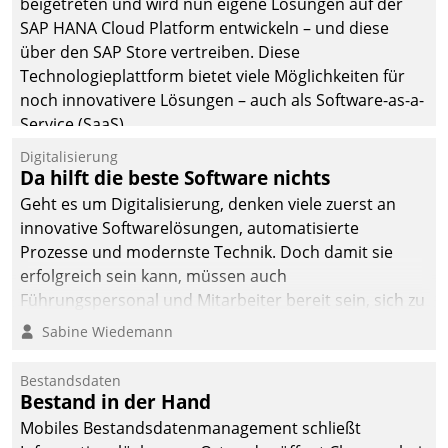
beigetreten und wird nun eigene Lösungen auf der
SAP HANA Cloud Platform entwickeln – und diese
über den SAP Store vertreiben. Diese
Technologieplattform bietet viele Möglichkeiten für
noch innovativere Lösungen – auch als Software-as-a-
Service (SaaS).
Digitalisierung
Da hilft die beste Software nichts
Geht es um Digitalisierung, denken viele zuerst an
innovative Softwarelösungen, automatisierte
Prozesse und modernste Technik. Doch damit sie
erfolgreich sein kann, müssen auch
Führungspersonal und Mitarbeiter bereit sein, sich zu
verändern und anzupassen, sonst werden sie an ihr
Sabine Wiedemann
scheitern.
Bestandsdaten
Bestand in der Hand
Mobiles Bestandsdatenmanagement schließt