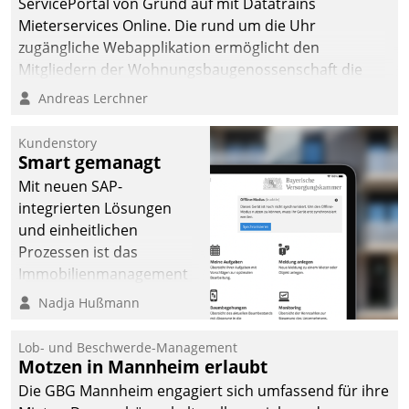
ServicePortal von Grund auf mit Datatrains
Mieterservices Online. Die rund um die Uhr
zugängliche Webapplikation ermöglicht den
Mitgliedern der Wohnungs­bau­genossenschaft die
Kontaktaufnahme per Smartphone, Tablet oder PC.
Andreas Lerchner
Kundenstory
Smart gemanagt
Mit neuen SAP-
integrierten Lösungen
und einheitlichen
Prozessen ist das
Immobilienmanagement
der Bayerischen
Nadja Hußmann
Versorgungskammer im
Ressort Kapitalanlage für
Lob- und Beschwerde-Management
künftige Aufgaben und
Motzen in Mannheim erlaubt
Herausforderungen
Die GBG Mannheim engagiert sich umfassend für ihre
gerüstet.