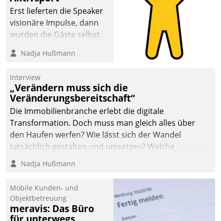
anspruchsvollen
Erst lieferten die Speaker
Aufgaben und
visionäre Impulse, dann
abnehmendem
wurden die Gäste selbst
Nachwuchs?
aktiv und sammelten
Nadja Hußmann
methodisch
Vernetzungsideen fürs
Interview
Quartier. Dazwischen
„Verändern muss sich die
zeigte Datatrain, was es
Veränderungsbereitschaft“
Neues zu bieten hat.
Die Immobilienbranche erlebt die digitale
Transformation. Doch muss man gleich alles über
den Haufen werfen? Wie lässt sich der Wandel
tatsächlich gestalten und umsetzen? Welche
Argumente zählen wirklich?
Nadja Hußmann
Mobile Kunden- und
Objektbetreuung
meravis: Das Büro
für unterwegs