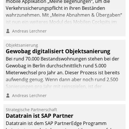
mobile Applikation „Meine Begehungen“, um die
Verkehrssicherungspflicht in ihren Beständen
wahrzunehmen. Mit „Meine Abnahmen & Übergaben“
ist nun ein weiteres Modul des Mobilen Cockpits im
Einsatz.
Andreas Lerchner
Objektsanierung
Gewobag digitalisiert Objektsanierung
Bei rund 70.000 Bestandswohnungen stehen bei der
Gewobag in Berlin durchschnittlich rund 5.000
Mieterwechsel pro Jahr an. Dieser Prozess ist bereits
aufwendig genug. Wenn dann aber noch rund 2.500
Sanierungen pro Jahr mit reinspielen, ist der
Betreuungs- und Organisationsaufwand immens. Im
Andreas Lerchner
Rahmen ihrer Digitalisierungsstrategie hat das
kommunale Wohnungsbauunternehmen daher
Strategische Partnerschaft
gemeinsam mit der Berliner Datatrain GmbH den
Datatrain ist SAP Partner
Teilprozess der Objektsanierung digitalisiert.
Datatrain ist dem SAP PartnerEdge Programm