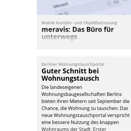
Mobile Kunden- und Objektbetreuung
meravis: Das Büro für
unterwegs
Mehr Flexibilität, weniger Zeitaufwand
und eine einfache Bedienung - das
verspricht das aktuelle Cockpit für mobil
Berliner Wohnungstauschportal
Mitarbeiter von Datatrain. Die meravis
Guter Schnitt bei
Wohnungsbau- und Immobilien GmbH
Wohnungstausch
hat sich dabei für den Betrieb der Lösun
Die landeseigenen
über die SAP Cloud Platform entschiede
Wohnungsbaugesellschaften Berlins
- als erstes Unternehmen am
bieten ihren Mietern seit September die
Wohnungsmarkt.
Chance, die Wohnung zu tauschen. Das
Andreas Lerchner
neue Wohnungstauschportal verspricht
eine bessere Nutzung des knappen
Wohnraums der Stadt. Erster