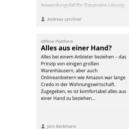
Anwendungsfall für Datatrains Lösung
API-Hub mit Schnittstellen zu den ERP-
Systemen der Unternehmen.
Andreas Lerchner
Offene Plattform
Alles aus einer Hand?
Alles bei einem Anbieter beziehen – das
Prinzip von einigen großen
Warenhäusern, aber auch
Onlineanbietern wie Amazon war lange
Credo in der Wohnungswirtschaft.
Zugegeben, es ist komfortabel alles aus
einer Hand zu beziehen...
Jörn Beckmann