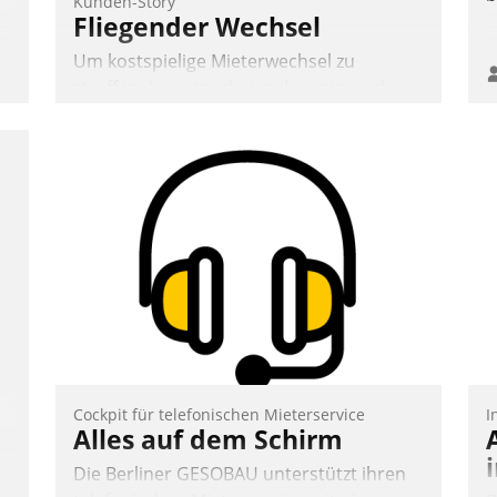
Kunden-Story
Fliegender Wechsel
Um kostspielige Mieterwechsel zu
straffen, Leerstand vorzubeugen und
Akteure wie Prozesse fließend zu
vernetzen, nutzt die Berliner Gewobag
seit Jahresbeginn eine Überblick, Einsicht
und Eingriff bietende Lösung. Zur
Entwicklung setzte man auf
Cloudtechnologie, bewährte und Startup-
Partner sowie erstmals agile
Projektmethoden.
Nadja Hußmann
Cockpit für telefonischen Mieterservice
I
Alles auf dem Schirm
Die Berliner GESOBAU unterstützt ihren