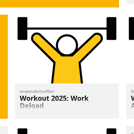
Anwendertreffen
B
Workout 2025: Work
Deload
In entspannter Atmosphäre findet am 6.
E
und 7. Mai Datatrains Netzwerk-Event im
I
Kunden- und Partnerkreis statt. Zentrale
a
A