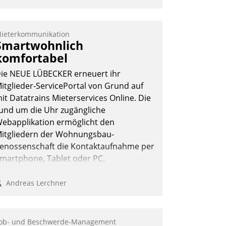
as Proptech Yarowa setzt auf SAP-
chnittstellenkompetenz: Datatrain
ntegriert Yarowas Portal zur Vergabe
ieterkommunikation
nd Verwaltung von Aufträgen der
Smartwohnlich
perativen Instandhaltung in die SAP-
komfortabel
ystemlandschaft deutscher
ie NEUE LÜBECKER erneuert ihr
ohnungsunternehmen – und
itglieder-ServicePortal von Grund auf
eschleunigt damit den Weg vom
it Datatrains Mieterservices Online. Die
ieteranliegen zum Dienstleisterauftrag.
und um die Uhr zugängliche
Nadja Hußmann
ebapplikation ermöglicht den
itgliedern der Wohnungs­bau­
enossenschaft die Kontaktaufnahme per
martphone, Tablet oder PC.
Andreas Lerchner
ob- und Beschwerde-Management