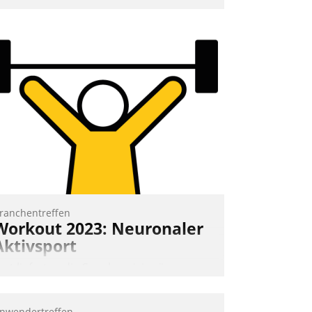
ranchentreffen
Workout 2023: Neuronaler
Aktivsport
rst lieferten die Speaker visionäre
mpulse, dann wurden die Gäste selbst
ktiv und sammelten methodisch
nwendertreffen