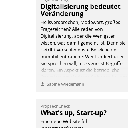
Digitalisierung bedeutet
Veränderung
Heilsversprechen, Modewort, großes
Fragezeichen? Alle reden von
Digitalisierung, aber die Wenigsten
wissen, was damit gemeint ist. Denn sie
betrifft verschiedenste Bereiche der
Immobilienbranche: Wer fundiert über
sie sprechen will, muss zuerst Begriffe
klären. Ein Aspekt ist die betriebliche
Optimierung: Moderne Softwarelösunge
ermöglichen große Einsparungen durch
Sabine Wiedemann
optimierte und automatisierte Prozesse.
Doch man darf nicht zu viel erwarten:
Allein mit der Einführung einer neuen
PropTechCheck
What’s up, Start-up?
Software ist es nicht getan. Die
Digitalisierung erfordert von
Eine neue Website führt
Unternehmen die Bereitschaft, sich zu