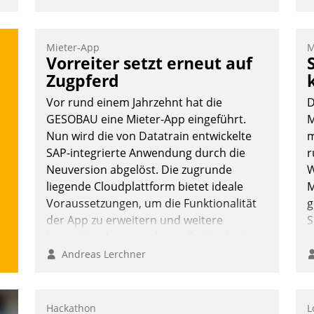
telefonischen Mieterservice mit einem
D
digitalen Cockpit, das situationsbezogen
S
passende Fragen und Schlagworte
i
Mieter-App
M
auswirft. Eine intuitive Dialogführung
u
Vorreiter setzt erneut auf
ermöglicht dem externen Serviceteam,
o
Zugpferd
Anrufe von Mietenden zügiger und
S
Vor rund einem Jahrzehnt hat die
D
effizienter zu bearbeiten.
W
GESOBAU eine Mieter-App eingeführt.
M
b
Nun wird die von Datatrain entwickelte
m
M
SAP-integrierte Anwendung durch die
r
Nadja Hußmann
Neuversion abgelöst. Die zugrunde
W
liegende Cloudplattform bietet ideale
M
Voraussetzungen, um die Funktionalität
g
der App zu erweitern und weitere
S
innovative Apps, auch von Drittanbietern,
in SAP zu integrieren.
Andreas Lerchner
Hackathon
L