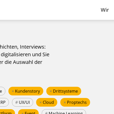
Wir
hichten, Interviews:
 digitalisieren und Sie
er die Auswahl der
e
×
Kundenstory
×
Drittsysteme
ERP
#
UX/UI
×
Cloud
×
Proptechs
ttform
×
Event
#
Machine Learning