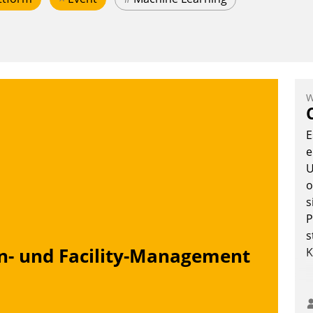
W
E
e
U
o
s
P
s
n- und Facility-Management
K