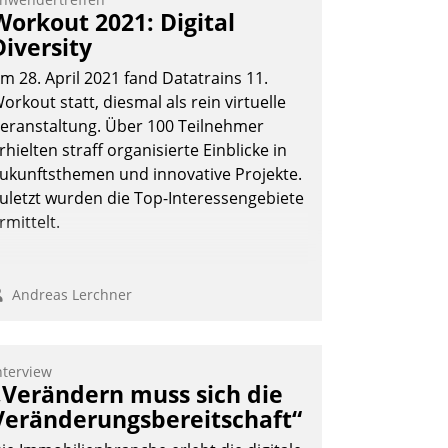
ernetzungsideen fürs Quartier.
Workout 2021: Digital
azwischen zeigte Datatrain, was es
Diversity
eues zu bieten hat.
m 28. April 2021 fand Datatrains 11.
orkout statt, diesmal als rein virtuelle
eranstaltung. Über 100 Teilnehmer
rhielten straff organisierte Einblicke in
Nadja Hußmann
ukunftsthemen und innovative Projekte.
uletzt wurden die Top-Interessengebiete
rmittelt.
Andreas Lerchner
nterview
„Verändern muss sich die
Veränderungsbereitschaft“