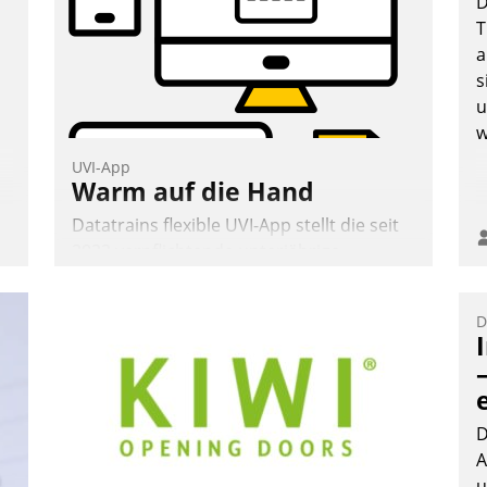
D
T
a
n
s
Andreas Lerchner
u
w
UVI-App
Warm auf die Hand
Datatrains flexible UVI-App stellt die seit
2022 verpflichtende unterjährige
Verbrauchsinformation schnell,
zuverlässig und leicht bekömmlich bereit:
D
Die monatlichen Mitteilungen zum
Heizungs- und Wasserverbrauch gehen
automatisiert, vollständig und auf
Wunsch über mehrere zuvor festgelegte
Kommunikationswege bei den
D
Empfängern ein.
A
u