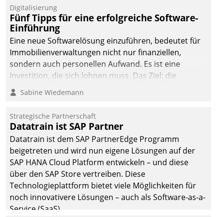
Digitalisierung
Fünf Tipps für eine erfolgreiche Software-
Einführung
Eine neue Softwarelösung einzuführen, bedeutet für
Immobilienverwaltungen nicht nur finanziellen,
sondern auch personellen Aufwand. Es ist eine
Investition, die sich lohnen muss. Das Ziel: die
nachhaltige Optimierung der Geschäftsabläufe. Damit
Sabine Wiedemann
dieses Ziel erreicht wird, sollten einige Grundregeln
befolgt werden.
Strategische Partnerschaft
Datatrain ist SAP Partner
Datatrain ist dem SAP PartnerEdge Programm
beigetreten und wird nun eigene Lösungen auf der
SAP HANA Cloud Platform entwickeln – und diese
über den SAP Store vertreiben. Diese
Technologieplattform bietet viele Möglichkeiten für
noch innovativere Lösungen – auch als Software-as-a-
Service (SaaS).