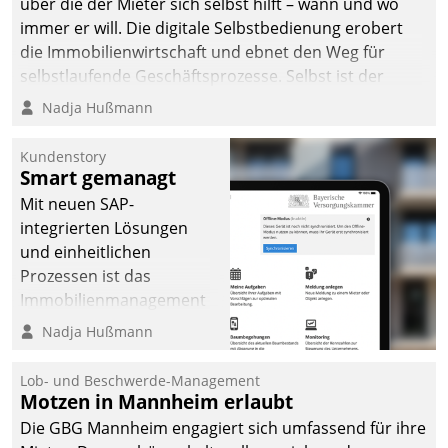
über die der Mieter sich selbst hilft – wann und wo
immer er will. Die digitale Selbstbedienung erobert
die Immobilienwirtschaft und ebnet den Weg für
selbstlaufende Geschäftsprozesse. Selbst ist der
Kunde und smart der Serviceanbieter.
Nadja Hußmann
Kundenstory
Smart gemanagt
Mit neuen SAP-
integrierten Lösungen
und einheitlichen
Prozessen ist das
Immobilienmanagement
der Bayerischen
Nadja Hußmann
Versorgungskammer im
Ressort Kapitalanlage für
Lob- und Beschwerde-Management
künftige Aufgaben und
Motzen in Mannheim erlaubt
Herausforderungen
Die GBG Mannheim engagiert sich umfassend für ihre
gerüstet.