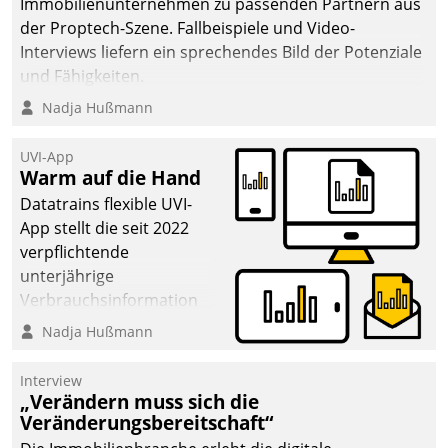
Immobilienunternehmen zu passenden Partnern aus
der Proptech-Szene. Fallbeispiele und Video-
Interviews liefern ein sprechendes Bild der Potenziale
und Fähigkeiten.
Nadja Hußmann
UVI-App
Warm auf die Hand
Datatrains flexible UVI-
App stellt die seit 2022
verpflichtende
unterjährige
Verbrauchsinformation
schnell, zuverlässig und
Nadja Hußmann
leicht bekömmlich bereit:
Die monatlichen
Interview
Mitteilungen zum
„Verändern muss sich die
Veränderungsbereitschaft“
Heizungs- und
Wasserverbrauch gehen