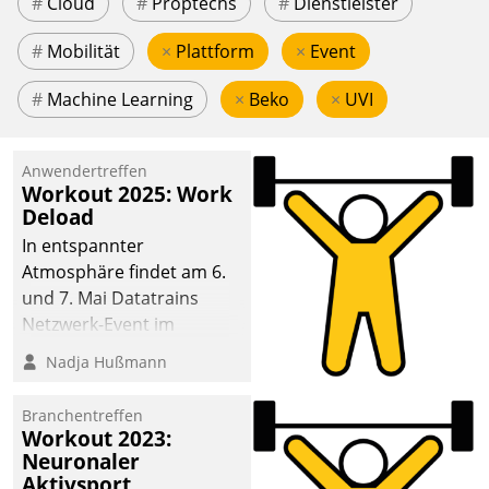
#
Cloud
#
Proptechs
#
Dienstleister
#
Mobilität
×
Plattform
×
Event
#
Machine Learning
×
Beko
×
UVI
Anwendertreffen
Workout 2025: Work
Deload
In entspannter
Atmosphäre findet am 6.
und 7. Mai Datatrains
Netzwerk-Event im
Kunden- und Partnerkreis
Nadja Hußmann
statt. Zentrale Frage: Wie
lassen sich
Branchentreffen
Mammutprojekte
Workout 2023:
meistern und Workloads
Neuronaler
Aktivsport
wuppen – bei zunehmend