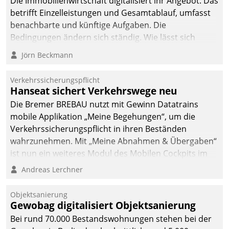
Die Immobilienwirtschaft digitalisiert ihr Angebot. Das
betrifft Einzelleistungen und Gesamtablauf, umfasst
benachbarte und künftige Aufgaben. Die
Bedingungen ändern sich ständig. Wie lässt sich
technisch die Kontrolle wahren und zugleich Freiraum
Jörn Beckmann
fürs Wachsen öffnen?
Verkehrssicherungspflicht
Hanseat sichert Verkehrswege neu
Die Bremer BREBAU nutzt mit Gewinn Datatrains
mobile Applikation „Meine Begehungen“, um die
Verkehrssicherungspflicht in ihren Beständen
wahrzunehmen. Mit „Meine Abnahmen & Übergaben“
ist nun ein weiteres Modul des Mobilen Cockpits im
Einsatz.
Andreas Lerchner
Objektsanierung
Gewobag digitalisiert Objektsanierung
Bei rund 70.000 Bestandswohnungen stehen bei der