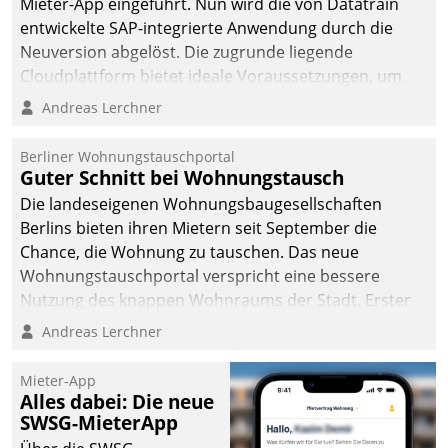
Mieter-App eingeführt. Nun wird die von Datatrain
entwickelte SAP-integrierte Anwendung durch die
Neuversion abgelöst. Die zugrunde liegende
Cloudplattform bietet ideale Voraussetzungen, um
die Funktionalität der App zu erweitern und weitere
Andreas Lerchner
innovative Apps, auch von Drittanbietern, in SAP zu
integrieren.
Berliner Wohnungstauschportal
Guter Schnitt bei Wohnungstausch
Die landeseigenen Wohnungsbaugesellschaften
Berlins bieten ihren Mietern seit September die
Chance, die Wohnung zu tauschen. Das neue
Wohnungstauschportal verspricht eine bessere
Nutzung des knappen Wohnraums der Stadt. Erster
Anwendungsfall für Datatrains Lösung API-Hub mit
Andreas Lerchner
Schnittstellen zu den ERP-Systemen der
Unternehmen.
Mieter-App
Alles dabei: Die neue
SWSG-MieterApp