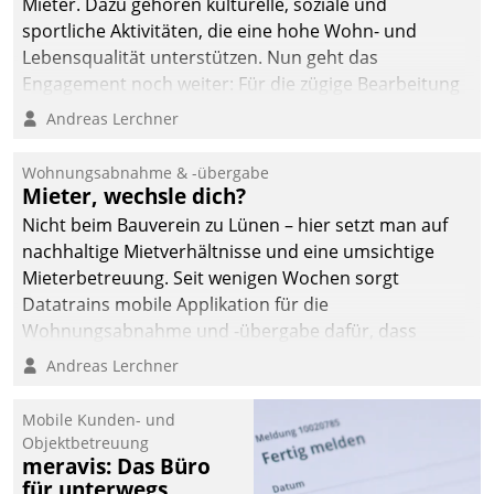
Mieter. Dazu gehören kulturelle, soziale und
sportliche Aktivitäten, die eine hohe Wohn- und
Lebensqualität unterstützen. Nun geht das
Engagement noch weiter: Für die zügige Bearbeitung
von Beschwerden – oder Lob – richtet das
Andreas Lerchner
Unternehmen mit Datatrains Applikation fürs Lob-
und Beschwerde-Management einen eigenen Kanal
Wohnungsabnahme & -übergabe
ein.
Mieter, wechsle dich?
Nicht beim Bauverein zu Lünen – hier setzt man auf
nachhaltige Mietverhältnisse und eine umsichtige
Mieterbetreuung. Seit wenigen Wochen sorgt
Datatrains mobile Applikation für die
Wohnungsabnahme und -übergabe dafür, dass
Mieter wohlgeordnet kommen und, so es sein muss,
Andreas Lerchner
gehen können.
Mobile Kunden- und
Objektbetreuung
meravis: Das Büro
für unterwegs