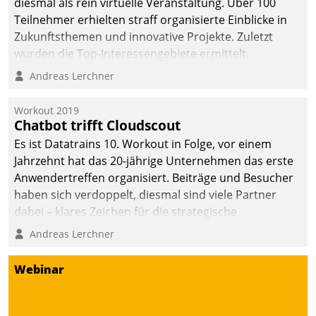
diesmal als rein virtuelle Veranstaltung. Über 100
Teilnehmer erhielten straff organisierte Einblicke in
Zukunftsthemen und innovative Projekte. Zuletzt
wurden die Top-Interessengebiete ermittelt.
Andreas Lerchner
Workout 2019
Chatbot trifft Cloudscout
Es ist Datatrains 10. Workout in Folge, vor einem
Jahrzehnt hat das 20-jährige Unternehmen das erste
Anwendertreffen organisiert. Beiträge und Besucher
haben sich verdoppelt, diesmal sind viele Partner
dabei – klares Zeichen für die strategische
Fokussierung auf den Kunden.
Andreas Lerchner
Webinar