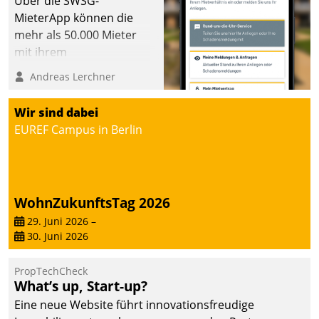
Über die SWSG-
MieterApp können die
mehr als 50.000 Mieter
mit ihrem
Wohnungsunternehmen
Andreas Lerchner
kommunizieren, auf dem
Laufenden bleiben, Daten
Wir sind dabei
einsehen und ändern
EUREF Campus in Berlin
oder
Schadensmeldungen
abgeben – rund um die
Uhr.
WohnZukunftsTag 2026
29. Juni 2026
–
30. Juni 2026
PropTechCheck
What’s up, Start-up?
Eine neue Website führt innovationsfreudige