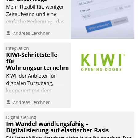
Mehr Flexibilität, weniger
Zeitaufwand und eine
einfache Bedienung - das
verspricht das aktuelle
Andreas Lerchner
Cockpit für mobile
Mitarbeiter von
Integration
Datatrain. Die meravis
KIWI-Schnittstelle
Wohnungsbau- und
für
Immobilien GmbH hat
Wohnungsunternehmen
sich dabei für den Betrieb
KIWI, der Anbieter für
der Lösung über die SAP
digitalen Türzugang,
Cloud Platform
kooperiert mit dem
entschieden - als erstes
Beratungs- und
Andreas Lerchner
Unternehmen am
Softwareentwicklungshaus
Wohnungsmarkt.
Datatrain.
Digitalisierung
Im Wandel wandlungsfähig –
Digitalisierung auf elastischer Basis