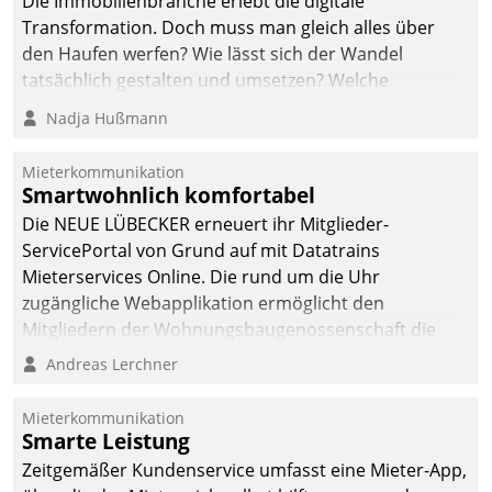
Die Immobilienbranche erlebt die digitale
automatisiert, vollständig
Transformation. Doch muss man gleich alles über
und auf Wunsch über
den Haufen werfen? Wie lässt sich der Wandel
mehrere zuvor
tatsächlich gestalten und umsetzen? Welche
festgelegte
Argumente zählen wirklich?
Nadja Hußmann
Kommunikationswege bei
den Empfängern ein.
Mieterkommunikation
Smartwohnlich komfortabel
Die NEUE LÜBECKER erneuert ihr Mitglieder-
ServicePortal von Grund auf mit Datatrains
Mieterservices Online. Die rund um die Uhr
zugängliche Webapplikation ermöglicht den
Mitgliedern der Wohnungs­bau­genossenschaft die
Kontaktaufnahme per Smartphone, Tablet oder PC.
Andreas Lerchner
Mieterkommunikation
Smarte Leistung
Zeitgemäßer Kundenservice umfasst eine Mieter-App,