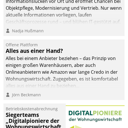
Informationslücken vor Ort und eröffnet Chancen bei
Objektpflege, Modernisierung und Vertrieb. Nur wenn
aktuelle Informationen vorliegen, laufen
Geschäftsprozesse rund – und blühen IT-gestützt auf.
Nadja Hußmann
Offene Plattform
Alles aus einer Hand?
Alles bei einem Anbieter beziehen – das Prinzip von
einigen großen Warenhäusern, aber auch
Onlineanbietern wie Amazon war lange Credo in der
Wohnungswirtschaft. Zugegeben, es ist komfortabel
alles aus einer Hand zu beziehen...
Jörn Beckmann
Betriebskostenabrechnung
Siegerteams
„Digitalpioniere der
Wohnungswirtschaft