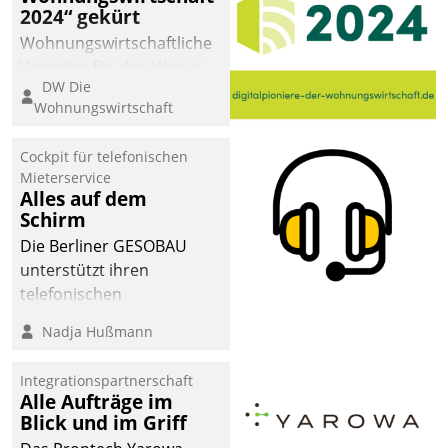
2024“ gekürt
Wohnungswirtschaftliche
Vorreiter für den Weg in
DW Die
eine digitale Zukunft zu
Wohnungswirtschaft
finden, ist das Ziel des
Awards „Digitalpioniere
Cockpit für telefonischen
der
Mieterservice
Wohnungswirtschaft“.
Alles auf dem
Bewerben können sich
Schirm
dafür ein Team
Die Berliner GESOBAU
bestehend aus
unterstützt ihren
Wohnungsunternehmen
telefonischen
und PropTech.
Mieterservice mit einem
Nadja Hußmann
digitalen Cockpit, das
situationsbezogen
Integrationspartnerschaft
passende Fragen und
Alle Aufträge im
Schlagworte auswirft.
Blick und im Griff
Eine intuitive