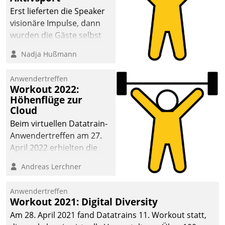
anspruchsvollen
Erst lieferten die Speaker
Aufgaben und
visionäre Impulse, dann
abnehmendem
wurden die Gäste selbst
Nachwuchs?
aktiv und sammelten
Nadja Hußmann
methodisch
Vernetzungsideen fürs
Anwendertreffen
Quartier. Dazwischen
Workout 2022:
zeigte Datatrain, was es
Höhenflüge zur
Neues zu bieten hat.
Cloud
Beim virtuellen Datatrain-
Anwendertreffen am 27.
April 2022 erhielten die
Teilnehmerinnen und
Andreas Lerchner
Teilnehmer kurzweilige
Einblicke in innovative
Anwendertreffen
Cloud-Strategien und -
Workout 2021: Digital Diversity
Lösungen mit hohem
Am 28. April 2021 fand Datatrains 11. Workout statt,
Zukunftspotenzial.