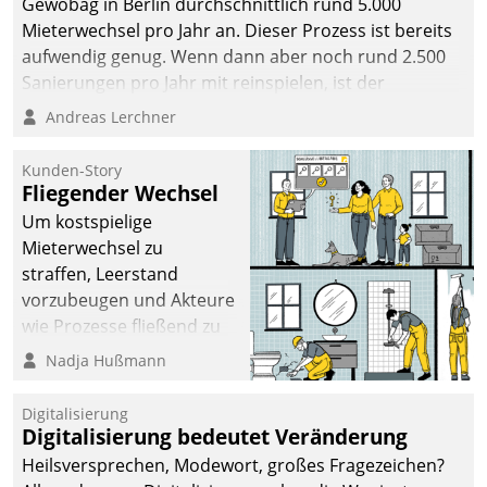
Gewobag in Berlin durchschnittlich rund 5.000
Mieterwechsel pro Jahr an. Dieser Prozess ist bereits
aufwendig genug. Wenn dann aber noch rund 2.500
Sanierungen pro Jahr mit reinspielen, ist der
Betreuungs- und Organisationsaufwand immens. Im
Andreas Lerchner
Rahmen ihrer Digitalisierungsstrategie hat das
kommunale Wohnungsbauunternehmen daher
Kunden-Story
gemeinsam mit der Berliner Datatrain GmbH den
Fliegender Wechsel
Teilprozess der Objektsanierung digitalisiert.
Um kostspielige
Mieterwechsel zu
straffen, Leerstand
vorzubeugen und Akteure
wie Prozesse fließend zu
vernetzen, nutzt die
Nadja Hußmann
Berliner Gewobag seit
Jahresbeginn eine
Digitalisierung
Überblick, Einsicht und
Digitalisierung bedeutet Veränderung
Eingriff bietende Lösung.
Heilsversprechen, Modewort, großes Fragezeichen?
Zur Entwicklung setzte