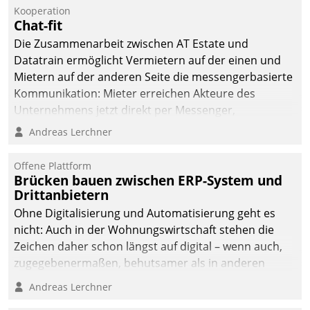
Kooperation
Chat-fit
Die Zusammenarbeit zwischen AT Estate und
Datatrain ermöglicht Vermietern auf der einen und
Mietern auf der anderen Seite die messengerbasierte
Kommunikation: Mieter erreichen Akteure des
Unternehmens jetzt direkt per Messenger,
Mitarbeiter oder Dienstleister empfangen oder
Andreas Lerchner
versenden die Nachrichten via Cockpit.
Offene Plattform
Brücken bauen zwischen ERP-System und
Drittanbietern
Ohne Digitalisierung und Automatisierung geht es
nicht: Auch in der Wohnungswirtschaft stehen die
Zeichen daher schon längst auf digital – wenn auch,
zugegebenermaßen, behutsamer als in anderen
Branchen.
Andreas Lerchner