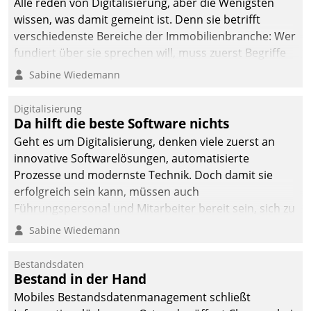
Alle reden von Digitalisierung, aber die Wenigsten
man auf
wissen, was damit gemeint ist. Denn sie betrifft
Cloudtechnologie,
verschiedenste Bereiche der Immobilienbranche: Wer
bewährte und Startup-
fundiert über sie sprechen will, muss zuerst Begriffe
Partner sowie erstmals
klären. Ein Aspekt ist die betriebliche Optimierung:
Sabine Wiedemann
agile Projektmethoden.
Moderne Softwarelösungen ermöglichen große
Einsparungen durch optimierte und automatisierte
Digitalisierung
Prozesse. Doch man darf nicht zu viel erwarten: Allein
Da hilft die beste Software nichts
mit der Einführung einer neuen Software ist es nicht
Geht es um Digitalisierung, denken viele zuerst an
getan. Die Digitalisierung erfordert von Unternehmen
innovative Softwarelösungen, automatisierte
die Bereitschaft, sich zu überprüfen, zu hinterfragen
Prozesse und modernste Technik. Doch damit sie
und zu verändern.
erfolgreich sein kann, müssen auch
Führungspersonal und Mitarbeiter bereit sein, sich zu
verändern und anzupassen, sonst werden sie an ihr
Sabine Wiedemann
scheitern.
Bestandsdaten
Bestand in der Hand
Mobiles Bestandsdatenmanagement schließt