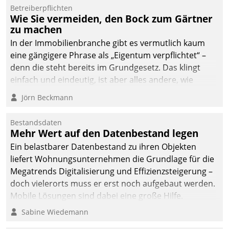
von AktivBo und
Betreiberpflichten
Datatrain ermöglicht
Wie Sie vermeiden, den Bock zum Gärtner
automatisiert ausgelöste,
zu machen
zielgerichtete
In der Immobilienbranche gibt es vermutlich kaum
Mieterbefragungen – eine
eine gängigere Phrase als „Eigentum verpflichtet“ –
starke Grundlage für
denn die steht bereits im Grundgesetz. Das klingt
intelligente,
einfach und eindeutig, ist aber alles andere, wie
datengestützte
Branchenbeschäftigte wissen. Denn mit der
Jörn Beckmann
Entscheidungen.
Verantwortung folgen Verpflichtungen.
Bestandsdaten
Mehr Wert auf den Datenbestand legen
Ein belastbarer Datenbestand zu ihren Objekten
liefert Wohnungsunternehmen die Grundlage für die
Megatrends Digitalisierung und Effizienzsteigerung –
doch vielerorts muss er erst noch aufgebaut werden.
Mobile Lösungen sind dabei eine große Hilfe.
Sabine Wiedemann