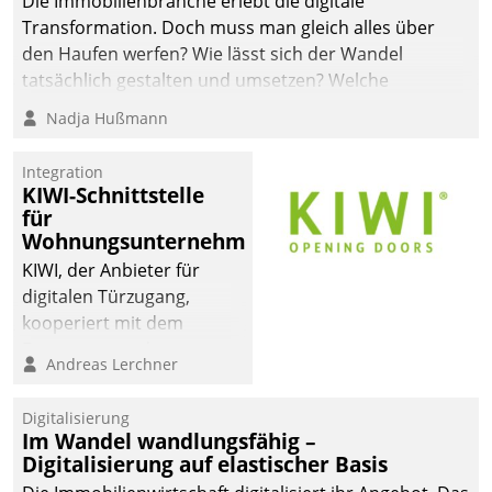
Die Immobilienbranche erlebt die digitale
Transformation. Doch muss man gleich alles über
den Haufen werfen? Wie lässt sich der Wandel
tatsächlich gestalten und umsetzen? Welche
Argumente zählen wirklich?
Nadja Hußmann
Integration
KIWI-Schnittstelle
für
Wohnungsunternehmen
KIWI, der Anbieter für
digitalen Türzugang,
kooperiert mit dem
Beratungs- und
Andreas Lerchner
Softwareentwicklungshaus
Datatrain.
Digitalisierung
Im Wandel wandlungsfähig –
Digitalisierung auf elastischer Basis