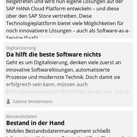
beigetreten und wird nun eigene Lösungen auf der
man auf
SAP HANA Cloud Platform entwickeln – und diese
Cloudtechnologie,
über den SAP Store vertreiben. Diese
bewährte und Startup-
Technologieplattform bietet viele Möglichkeiten für
Partner sowie erstmals
noch innovativere Lösungen – auch als Software-as-a-
agile Projektmethoden.
Service (SaaS).
Digitalisierung
Da hilft die beste Software nichts
Geht es um Digitalisierung, denken viele zuerst an
innovative Softwarelösungen, automatisierte
Prozesse und modernste Technik. Doch damit sie
erfolgreich sein kann, müssen auch
Führungspersonal und Mitarbeiter bereit sein, sich zu
verändern und anzupassen, sonst werden sie an ihr
Sabine Wiedemann
scheitern.
Bestandsdaten
Bestand in der Hand
Mobiles Bestandsdatenmanagement schließt