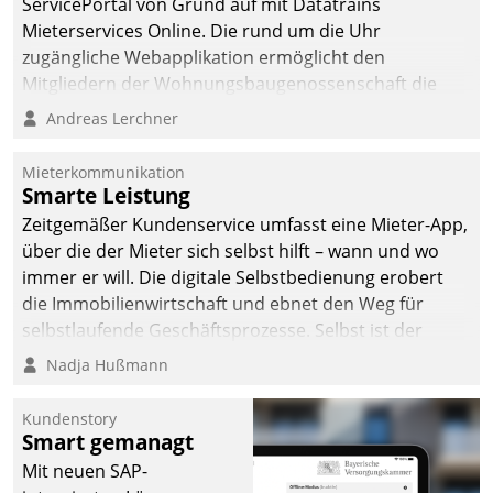
ServicePortal von Grund auf mit Datatrains
Mieterservices Online. Die rund um die Uhr
zugängliche Webapplikation ermöglicht den
Mitgliedern der Wohnungs­bau­genossenschaft die
Kontaktaufnahme per Smartphone, Tablet oder PC.
Andreas Lerchner
Mieterkommunikation
Smarte Leistung
Zeitgemäßer Kundenservice umfasst eine Mieter-App,
über die der Mieter sich selbst hilft – wann und wo
immer er will. Die digitale Selbstbedienung erobert
die Immobilienwirtschaft und ebnet den Weg für
selbstlaufende Geschäftsprozesse. Selbst ist der
Kunde und smart der Serviceanbieter.
Nadja Hußmann
Kundenstory
Smart gemanagt
Mit neuen SAP-