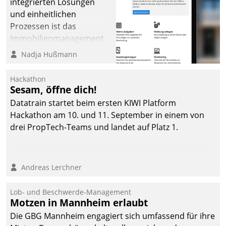
integrierten Lösungen
und einheitlichen
Prozessen ist das
Immobilienmanagement
der Bayerischen
Nadja Hußmann
Versorgungskammer im
Ressort Kapitalanlage für
Hackathon
künftige Aufgaben und
Sesam, öffne dich!
Herausforderungen
Datatrain startet beim ersten KIWI Platform
gerüstet.
Hackathon am 10. und 11. September in einem von
drei PropTech-Teams und landet auf Platz 1.
Andreas Lerchner
Lob- und Beschwerde-Management
Motzen in Mannheim erlaubt
Die GBG Mannheim engagiert sich umfassend für ihre