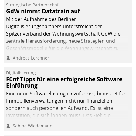
Strategische Partnerschaft
GdW nimmt Datatrain auf
Mit der Aufnahme des Berliner
Digitalisierungspartners unterstreicht der
Spitzenverband der Wohnungswirtschaft GdW die
zentrale Herausforderung, neue Strategien und
Geschäftsmodelle für die Wohnungswirtschaft zu
entwickeln.
Andreas Lerchner
Digitalisierung
Fünf Tipps für eine erfolgreiche Software-
Einführung
Eine neue Softwarelösung einzuführen, bedeutet für
Immobilienverwaltungen nicht nur finanziellen,
sondern auch personellen Aufwand. Es ist eine
Investition, die sich lohnen muss. Das Ziel: die
nachhaltige Optimierung der Geschäftsabläufe. Damit
Sabine Wiedemann
dieses Ziel erreicht wird, sollten einige Grundregeln