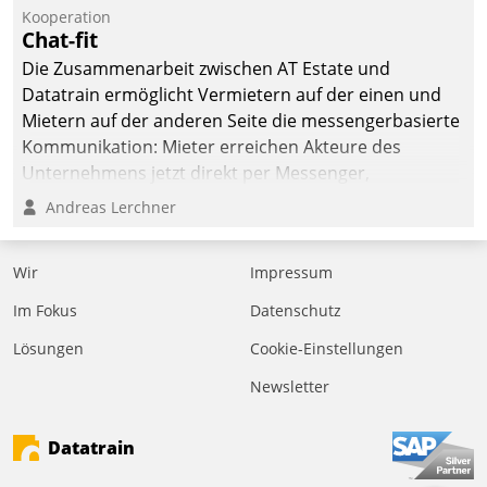
befolgt werden.
Kooperation
Chat-fit
Die Zusammenarbeit zwischen AT Estate und
Datatrain ermöglicht Vermietern auf der einen und
Mietern auf der anderen Seite die messengerbasierte
Kommunikation: Mieter erreichen Akteure des
Unternehmens jetzt direkt per Messenger,
Mitarbeiter oder Dienstleister empfangen oder
Andreas Lerchner
versenden die Nachrichten via Cockpit.
Wir
Impressum
Im Fokus
Datenschutz
Lösungen
Cookie-Einstellungen
Newsletter
Datatrain