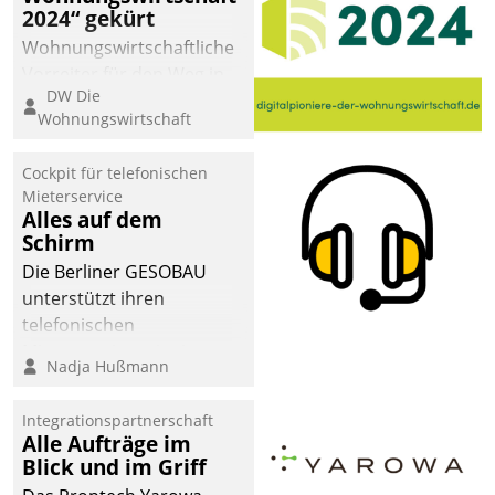
2024“ gekürt
Wohnungswirtschaftliche
Vorreiter für den Weg in
DW Die
eine digitale Zukunft zu
Wohnungswirtschaft
finden, ist das Ziel des
Awards „Digitalpioniere
Cockpit für telefonischen
der
Mieterservice
Wohnungswirtschaft“.
Alles auf dem
Bewerben können sich
Schirm
dafür ein Team
Die Berliner GESOBAU
bestehend aus
unterstützt ihren
Wohnungsunternehmen
telefonischen
und PropTech.
Mieterservice mit einem
Nadja Hußmann
digitalen Cockpit, das
situationsbezogen
Integrationspartnerschaft
passende Fragen und
Alle Aufträge im
Schlagworte auswirft.
Blick und im Griff
Eine intuitive