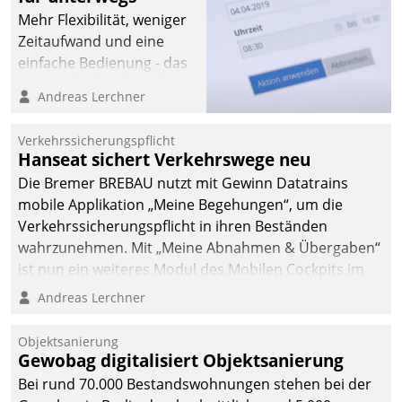
Mehr Flexibilität, weniger
Zeitaufwand und eine
einfache Bedienung - das
verspricht das aktuelle
Andreas Lerchner
Cockpit für mobile
Mitarbeiter von
Verkehrssicherungspflicht
Datatrain. Die meravis
Hanseat sichert Verkehrswege neu
Wohnungsbau- und
Die Bremer BREBAU nutzt mit Gewinn Datatrains
Immobilien GmbH hat
mobile Applikation „Meine Begehungen“, um die
sich dabei für den Betrieb
Verkehrssicherungspflicht in ihren Beständen
der Lösung über die SAP
wahrzunehmen. Mit „Meine Abnahmen & Übergaben“
Cloud Platform
ist nun ein weiteres Modul des Mobilen Cockpits im
entschieden - als erstes
Einsatz.
Andreas Lerchner
Unternehmen am
Wohnungsmarkt.
Objektsanierung
Gewobag digitalisiert Objektsanierung
Bei rund 70.000 Bestandswohnungen stehen bei der