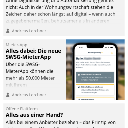
Ohne Digitalisierung und Automatisierung geht es
nicht: Auch in der Wohnungswirtschaft stehen die
Zeichen daher schon längst auf digital – wenn auch,
zugegebenermaßen, behutsamer als in anderen
Branchen.
Andreas Lerchner
Mieter-App
Alles dabei: Die neue
SWSG-MieterApp
Über die SWSG-
MieterApp können die
mehr als 50.000 Mieter
mit ihrem
Wohnungsunternehmen
Andreas Lerchner
kommunizieren, auf dem
Laufenden bleiben, Daten
Offene Plattform
einsehen und ändern
Alles aus einer Hand?
oder
Alles bei einem Anbieter beziehen – das Prinzip von
Schadensmeldungen