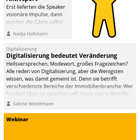
anspruchsvollen
Erst lieferten die Speaker
Aufgaben und
visionäre Impulse, dann
abnehmendem
wurden die Gäste selbst
Nachwuchs?
aktiv und sammelten
Nadja Hußmann
methodisch
Vernetzungsideen fürs
Digitalisierung
Quartier. Dazwischen
Digitalisierung bedeutet Veränderung
zeigte Datatrain, was es
Heilsversprechen, Modewort, großes Fragezeichen?
Neues zu bieten hat.
Alle reden von Digitalisierung, aber die Wenigsten
wissen, was damit gemeint ist. Denn sie betrifft
verschiedenste Bereiche der Immobilienbranche: Wer
fundiert über sie sprechen will, muss zuerst Begriffe
klären. Ein Aspekt ist die betriebliche Optimierung:
Sabine Wiedemann
Moderne Softwarelösungen ermöglichen große
Einsparungen durch optimierte und automatisierte
Webinar
Prozesse. Doch man darf nicht zu viel erwarten: Allein
mit der Einführung einer neuen Software ist es nicht
getan. Die Digitalisierung erfordert von Unternehmen