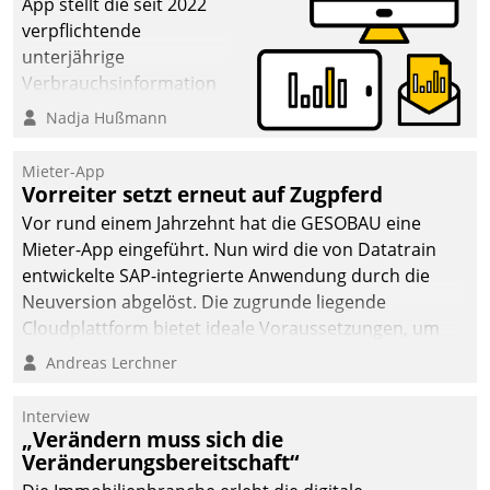
App stellt die seit 2022
verpflichtende
unterjährige
Verbrauchsinformation
schnell, zuverlässig und
Nadja Hußmann
leicht bekömmlich bereit:
Die monatlichen
Mieter-App
Mitteilungen zum
Vorreiter setzt erneut auf Zugpferd
Heizungs- und
Vor rund einem Jahrzehnt hat die GESOBAU eine
Wasserverbrauch gehen
Mieter-App eingeführt. Nun wird die von Datatrain
automatisiert, vollständig
entwickelte SAP-integrierte Anwendung durch die
und auf Wunsch über
Neuversion abgelöst. Die zugrunde liegende
mehrere zuvor
Cloudplattform bietet ideale Voraussetzungen, um
festgelegte
die Funktionalität der App zu erweitern und weitere
Andreas Lerchner
Kommunikationswege bei
innovative Apps, auch von Drittanbietern, in SAP zu
den Empfängern ein.
integrieren.
Interview
„Verändern muss sich die
Veränderungsbereitschaft“