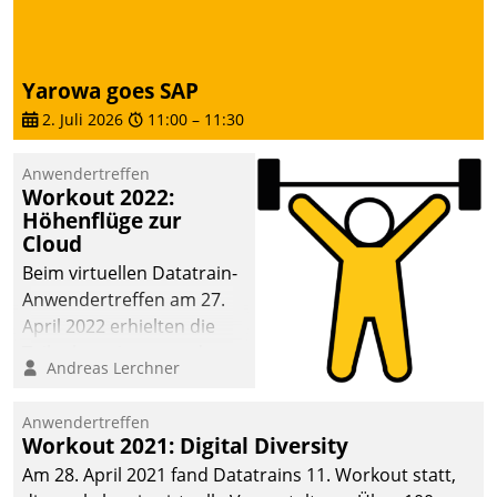
die Bereitschaft, sich zu überprüfen, zu hinterfragen
und zu verändern.
Yarowa goes SAP
2. Juli 2026
11:00
–
11:30
Anwendertreffen
Workout 2022:
Höhenflüge zur
Cloud
Beim virtuellen Datatrain-
Anwendertreffen am 27.
April 2022 erhielten die
Teilnehmerinnen und
Andreas Lerchner
Teilnehmer kurzweilige
Einblicke in innovative
Anwendertreffen
Cloud-Strategien und -
Workout 2021: Digital Diversity
Lösungen mit hohem
Am 28. April 2021 fand Datatrains 11. Workout statt,
Zukunftspotenzial.