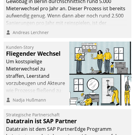
Gewobag in Berlin durchschnittlich rund 5.000
Mieterwechsel pro Jahr an. Dieser Prozess ist bereits
aufwendig genug. Wenn dann aber noch rund 2.500
Sanierungen pro Jahr mit reinspielen, ist der
Betreuungs- und Organisationsaufwand immens. Im
Andreas Lerchner
Rahmen ihrer Digitalisierungsstrategie hat das
kommunale Wohnungsbauunternehmen daher
Kunden-Story
gemeinsam mit der Berliner Datatrain GmbH den
Fliegender Wechsel
Teilprozess der Objektsanierung digitalisiert.
Um kostspielige
Mieterwechsel zu
straffen, Leerstand
vorzubeugen und Akteure
wie Prozesse fließend zu
vernetzen, nutzt die
Nadja Hußmann
Berliner Gewobag seit
Jahresbeginn eine
Strategische Partnerschaft
Überblick, Einsicht und
Datatrain ist SAP Partner
Eingriff bietende Lösung.
Datatrain ist dem SAP PartnerEdge Programm
Zur Entwicklung setzte