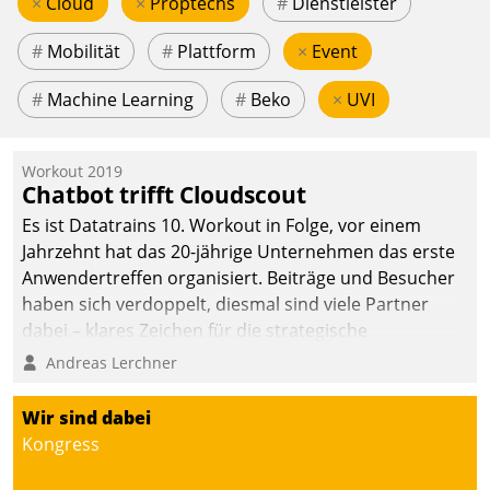
×
Cloud
×
Proptechs
#
Dienstleister
#
Mobilität
#
Plattform
×
Event
#
Machine Learning
#
Beko
×
UVI
Workout 2019
Chatbot trifft Cloudscout
Es ist Datatrains 10. Workout in Folge, vor einem
Jahrzehnt hat das 20-jährige Unternehmen das erste
Anwendertreffen organisiert. Beiträge und Besucher
haben sich verdoppelt, diesmal sind viele Partner
dabei – klares Zeichen für die strategische
Fokussierung auf den Kunden.
Andreas Lerchner
Wir sind dabei
Kongress