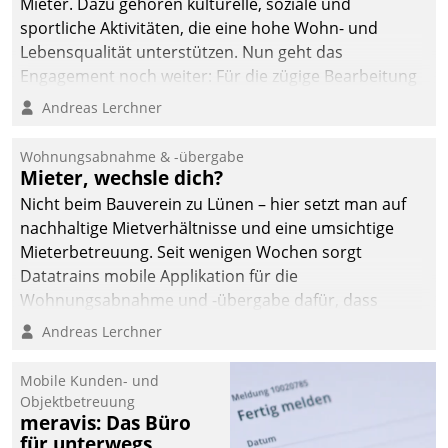
Mieter. Dazu gehören kulturelle, soziale und
sportliche Aktivitäten, die eine hohe Wohn- und
Lebensqualität unterstützen. Nun geht das
Engagement noch weiter: Für die zügige Bearbeitung
von Beschwerden – oder Lob – richtet das
Andreas Lerchner
Unternehmen mit Datatrains Applikation fürs Lob-
und Beschwerde-Management einen eigenen Kanal
Wohnungsabnahme & -übergabe
ein.
Mieter, wechsle dich?
Nicht beim Bauverein zu Lünen – hier setzt man auf
nachhaltige Mietverhältnisse und eine umsichtige
Mieterbetreuung. Seit wenigen Wochen sorgt
Datatrains mobile Applikation für die
Wohnungsabnahme und -übergabe dafür, dass
Mieter wohlgeordnet kommen und, so es sein muss,
Andreas Lerchner
gehen können.
Mobile Kunden- und
Objektbetreuung
meravis: Das Büro
für unterwegs