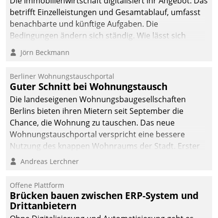
Die Immobilienwirtschaft digitalisiert ihr Angebot. Das
betrifft Einzelleistungen und Gesamtablauf, umfasst
benachbarte und künftige Aufgaben. Die
Bedingungen ändern sich ständig. Wie lässt sich
technisch die Kontrolle wahren und zugleich Freiraum
Jörn Beckmann
fürs Wachsen öffnen?
Berliner Wohnungstauschportal
Guter Schnitt bei Wohnungstausch
Die landeseigenen Wohnungsbaugesellschaften
Berlins bieten ihren Mietern seit September die
Chance, die Wohnung zu tauschen. Das neue
Wohnungstauschportal verspricht eine bessere
Nutzung des knappen Wohnraums der Stadt. Erster
Anwendungsfall für Datatrains Lösung API-Hub mit
Andreas Lerchner
Schnittstellen zu den ERP-Systemen der
Unternehmen.
Offene Plattform
Brücken bauen zwischen ERP-System und
Drittanbietern