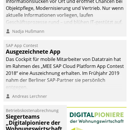
Informationslücken vor Ort und eröffnet Chancen bei
Objektpflege, Modernisierung und Vertrieb. Nur wenn
aktuelle Informationen vorliegen, laufen
Geschäftsprozesse rund – und blühen IT-gestützt auf.
Nadja Hußmann
SAP App Contest
Ausgezeichnete App
Das Cockpit für mobile Mitarbeiter von Datatrain hat
im Rahmen des „MEE SAP Cloud Platform App Contest
2018“ eine Auszeichnung erhalten. Im Frühjahr 2019
nahm der Berliner SAP-Partner sie persönlich
entgegen.
Andreas Lerchner
Betriebskostenabrechnung
Siegerteams
„Digitalpioniere der
Wohnungswirtschaft