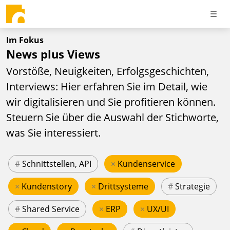
Im Fokus
News plus Views
Vorstöße, Neuigkeiten, Erfolgsgeschichten,
Interviews: Hier erfahren Sie im Detail, wie
wir digitalisieren und Sie profitieren können.
Steuern Sie über die Auswahl der Stichworte,
was Sie interessiert.
#
Schnittstellen, API
×
Kundenservice
×
Kundenstory
×
Drittsysteme
#
Strategie
#
Shared Service
×
ERP
×
UX/UI