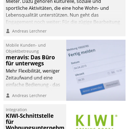
Mieter. Dazu gehören kulturelle, soziale und
sportliche Aktivitäten, die eine hohe Wohn- und
Lebensqualität unterstützen. Nun geht das
Engagement noch weiter: Für die zügige Bearbeitung
von Beschwerden – oder Lob – richtet das
Andreas Lerchner
Unternehmen mit Datatrains Applikation fürs Lob-
und Beschwerde-Management einen eigenen Kanal
Mobile Kunden- und
ein.
Objektbetreuung
meravis: Das Büro
für unterwegs
Mehr Flexibilität, weniger
Zeitaufwand und eine
einfache Bedienung - das
verspricht das aktuelle
Andreas Lerchner
Cockpit für mobile
Mitarbeiter von
Integration
Datatrain. Die meravis
KIWI-Schnittstelle
Wohnungsbau- und
für
Immobilien GmbH hat
Wohnungsunternehmen