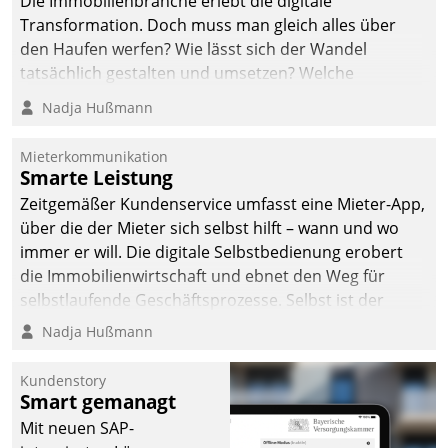
Die Immobilienbranche erlebt die digitale
Transformation. Doch muss man gleich alles über
den Haufen werfen? Wie lässt sich der Wandel
tatsächlich gestalten und umsetzen? Welche
Argumente zählen wirklich?
Nadja Hußmann
Mieterkommunikation
Smarte Leistung
Zeitgemäßer Kundenservice umfasst eine Mieter-App,
über die der Mieter sich selbst hilft – wann und wo
immer er will. Die digitale Selbstbedienung erobert
die Immobilienwirtschaft und ebnet den Weg für
selbstlaufende Geschäftsprozesse. Selbst ist der
Kunde und smart der Serviceanbieter.
Nadja Hußmann
Kundenstory
Smart gemanagt
Mit neuen SAP-