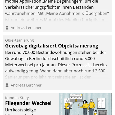
mobile Applikation „Meine Begehungen“, um die
Verkehrssicherungspflicht in ihren Beständen
wahrzunehmen. Mit „Meine Abnahmen & Übergaben“
ist nun ein weiteres Modul des Mobilen Cockpits im
Einsatz.
Andreas Lerchner
Objektsanierung
Gewobag digitalisiert Objektsanierung
Bei rund 70.000 Bestandswohnungen stehen bei der
Gewobag in Berlin durchschnittlich rund 5.000
Mieterwechsel pro Jahr an. Dieser Prozess ist bereits
aufwendig genug. Wenn dann aber noch rund 2.500
Sanierungen pro Jahr mit reinspielen, ist der
Betreuungs- und Organisationsaufwand immens. Im
Andreas Lerchner
Rahmen ihrer Digitalisierungsstrategie hat das
kommunale Wohnungsbauunternehmen daher
Kunden-Story
gemeinsam mit der Berliner Datatrain GmbH den
Fliegender Wechsel
Teilprozess der Objektsanierung digitalisiert.
Um kostspielige