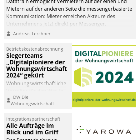
Datatrain ermöglicht Vermietern auf der einen und
Mietern auf der anderen Seite die messengerbasierte
Kommunikation: Mieter erreichen Akteure des
Unternehmens jetzt direkt per Messenger,
Mitarbeiter oder Dienstleister empfangen oder
Andreas Lerchner
versenden die Nachrichten via Cockpit.
Betriebskostenabrechnung
Siegerteams
„Digitalpioniere der
Wohnungswirtschaft
2024“ gekürt
Wohnungswirtschaftliche
Vorreiter für den Weg in
DW Die
eine digitale Zukunft zu
Wohnungswirtschaft
finden, ist das Ziel des
Awards „Digitalpioniere
Integrationspartnerschaft
der
Alle Aufträge im
Wohnungswirtschaft“.
Blick und im Griff
Bewerben können sich