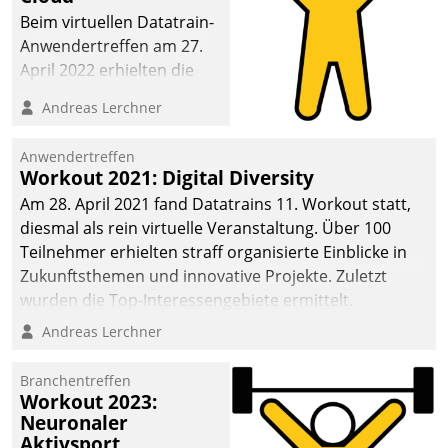
anspruchsvollen
Beim virtuellen Datatrain-
Aufgaben und
Anwendertreffen am 27.
abnehmendem
April 2022 erhielten die
Nachwuchs?
Teilnehmerinnen und
Andreas Lerchner
Teilnehmer kurzweilige
Einblicke in innovative
Anwendertreffen
Cloud-Strategien und -
Workout 2021: Digital Diversity
Lösungen mit hohem
Am 28. April 2021 fand Datatrains 11. Workout statt,
Zukunftspotenzial.
diesmal als rein virtuelle Veranstaltung. Über 100
Teilnehmer erhielten straff organisierte Einblicke in
Zukunftsthemen und innovative Projekte. Zuletzt
wurden die Top-Interessengebiete ermittelt.
Andreas Lerchner
Branchentreffen
Workout 2023:
Neuronaler
Aktivsport