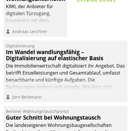
sich dabei für den Betrieb
KIWI, der Anbieter für
der Lösung über die SAP
digitalen Türzugang,
Cloud Platform
kooperiert mit dem
entschieden - als erstes
Beratungs- und
Andreas Lerchner
Unternehmen am
Softwareentwicklungshaus
Wohnungsmarkt.
Datatrain.
Digitalisierung
Im Wandel wandlungsfähig –
Digitalisierung auf elastischer Basis
Die Immobilienwirtschaft digitalisiert ihr Angebot. Das
betrifft Einzelleistungen und Gesamtablauf, umfasst
benachbarte und künftige Aufgaben. Die
Bedingungen ändern sich ständig. Wie lässt sich
technisch die Kontrolle wahren und zugleich Freiraum
Jörn Beckmann
fürs Wachsen öffnen?
Berliner Wohnungstauschportal
Guter Schnitt bei Wohnungstausch
Die landeseigenen Wohnungsbaugesellschaften