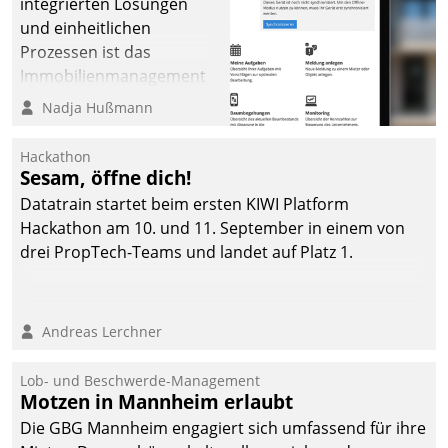
integrierten Lösungen
und einheitlichen
Prozessen ist das
Immobilienmanagement
der Bayerischen
Nadja Hußmann
Versorgungskammer im
Ressort Kapitalanlage für
Hackathon
künftige Aufgaben und
Sesam, öffne dich!
Herausforderungen
Datatrain startet beim ersten KIWI Platform
gerüstet.
Hackathon am 10. und 11. September in einem von
drei PropTech-Teams und landet auf Platz 1.
Andreas Lerchner
Lob- und Beschwerde-Management
Motzen in Mannheim erlaubt
Die GBG Mannheim engagiert sich umfassend für ihre