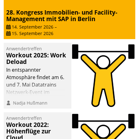
28. Kongress Immobilien- und Facility-
Management mit SAP in Berlin
14. September 2026
–
15. September 2026
Anwendertreffen
Workout 2025: Work
Deload
In entspannter
Atmosphäre findet am 6.
und 7. Mai Datatrains
Netzwerk-Event im
Kunden- und Partnerkreis
Nadja Hußmann
statt. Zentrale Frage: Wie
lassen sich
Anwendertreffen
Mammutprojekte
Workout 2022:
meistern und Workloads
Höhenflüge zur
Cloud
wuppen – bei zunehmend