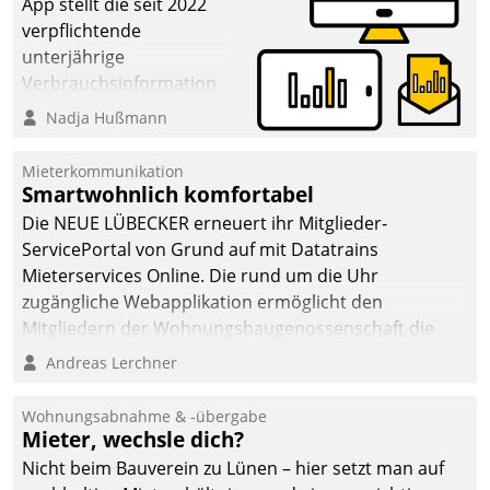
App stellt die seit 2022
verpflichtende
unterjährige
Verbrauchsinformation
schnell, zuverlässig und
Nadja Hußmann
leicht bekömmlich bereit:
Die monatlichen
Mieterkommunikation
Mitteilungen zum
Smartwohnlich komfortabel
Heizungs- und
Die NEUE LÜBECKER erneuert ihr Mitglieder-
Wasserverbrauch gehen
ServicePortal von Grund auf mit Datatrains
automatisiert, vollständig
Mieterservices Online. Die rund um die Uhr
und auf Wunsch über
zugängliche Webapplikation ermöglicht den
mehrere zuvor
Mitgliedern der Wohnungs­bau­genossenschaft die
festgelegte
Kontaktaufnahme per Smartphone, Tablet oder PC.
Andreas Lerchner
Kommunikationswege bei
den Empfängern ein.
Wohnungsabnahme & -übergabe
Mieter, wechsle dich?
Nicht beim Bauverein zu Lünen – hier setzt man auf