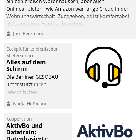
einigen großen Warenhäusern, aber auch
Onlineanbietern wie Amazon war lange Credo in der
Wohnungswirtschaft. Zugegeben, es ist komfortabel
alles aus einer Hand zu beziehen...
Jörn Beckmann
Cockpit für telefonischen
Mieterservice
Alles auf dem
Schirm
Die Berliner GESOBAU
unterstützt ihren
telefonischen
Mieterservice mit einem
Nadja Hußmann
digitalen Cockpit, das
situationsbezogen
Kooperation
passende Fragen und
AktivBo und
Schlagworte auswirft.
Datatrain:
Eine intuitive
Datenbasierte