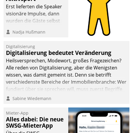
Erst lieferten die Speaker
visionäre Impulse, dann
wurden die Gäste selbst
aktiv und sammelten
Nadja Hußmann
methodisch
Vernetzungsideen fürs
Digitalisierung
Quartier. Dazwischen
Digitalisierung bedeutet Veränderung
zeigte Datatrain, was es
Heilsversprechen, Modewort, großes Fragezeichen?
Neues zu bieten hat.
Alle reden von Digitalisierung, aber die Wenigsten
wissen, was damit gemeint ist. Denn sie betrifft
verschiedenste Bereiche der Immobilienbranche: Wer
fundiert über sie sprechen will, muss zuerst Begriffe
klären. Ein Aspekt ist die betriebliche Optimierung:
Sabine Wiedemann
Moderne Softwarelösungen ermöglichen große
Einsparungen durch optimierte und automatisierte
Mieter-App
Prozesse. Doch man darf nicht zu viel erwarten: Allein
Alles dabei: Die neue
SWSG-MieterApp
mit der Einführung einer neuen Software ist es nicht
getan. Die Digitalisierung erfordert von Unternehmen