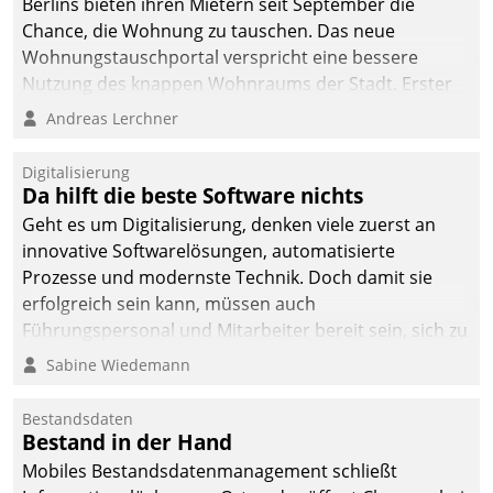
Berlins bieten ihren Mietern seit September die
Chance, die Wohnung zu tauschen. Das neue
Wohnungstauschportal verspricht eine bessere
Nutzung des knappen Wohnraums der Stadt. Erster
Anwendungsfall für Datatrains Lösung API-Hub mit
Andreas Lerchner
Schnittstellen zu den ERP-Systemen der
Unternehmen.
Digitalisierung
Da hilft die beste Software nichts
Geht es um Digitalisierung, denken viele zuerst an
innovative Softwarelösungen, automatisierte
Prozesse und modernste Technik. Doch damit sie
erfolgreich sein kann, müssen auch
Führungspersonal und Mitarbeiter bereit sein, sich zu
verändern und anzupassen, sonst werden sie an ihr
Sabine Wiedemann
scheitern.
Bestandsdaten
Bestand in der Hand
Mobiles Bestandsdatenmanagement schließt