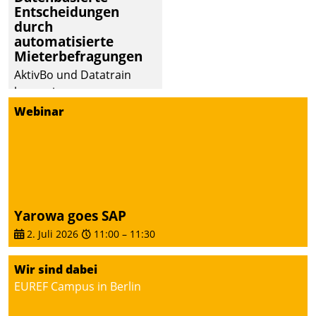
Entscheidungen
Dialogführung ermöglicht
durch
dem externen
automatisierte
Serviceteam, Anrufe von
Mieterbefragungen
Mietenden zügiger und
AktivBo und Datatrain
effizienter zu bearbeiten.
kooperieren –
Immobilienunternehmen
Webinar
profitieren: Die nahtlose
Integration der Lösungen
von AktivBo und
Datatrain ermöglicht
automatisiert ausgelöste,
zielgerichtete
Yarowa goes SAP
Mieterbefragungen – eine
2. Juli 2026
11:00
–
11:30
starke Grundlage für
intelligente,
Wir sind dabei
datengestützte
EUREF Campus in Berlin
Entscheidungen.