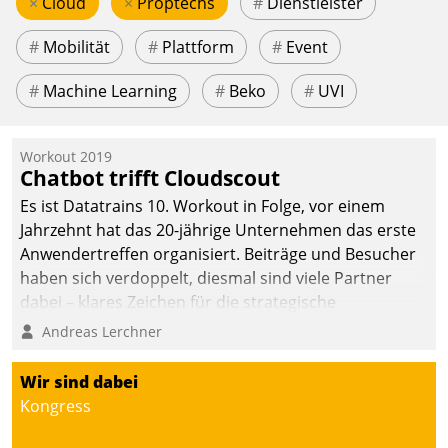
×
Cloud
×
Proptechs
#
Dienstleister
#
Mobilität
#
Plattform
#
Event
#
Machine Learning
#
Beko
#
UVI
Workout 2019
Chatbot trifft Cloudscout
Es ist Datatrains 10. Workout in Folge, vor einem
Jahrzehnt hat das 20-jährige Unternehmen das erste
Anwendertreffen organisiert. Beiträge und Besucher
haben sich verdoppelt, diesmal sind viele Partner
dabei – klares Zeichen für die strategische
Fokussierung auf den Kunden.
Andreas Lerchner
Wir sind dabei
Kongress