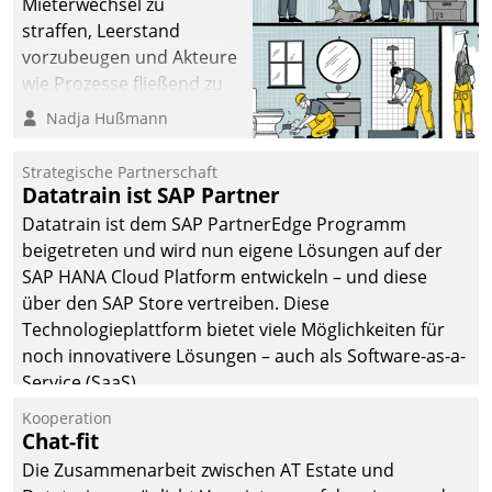
Mieterwechsel zu
straffen, Leerstand
vorzubeugen und Akteure
wie Prozesse fließend zu
vernetzen, nutzt die
Nadja Hußmann
Berliner Gewobag seit
Jahresbeginn eine
Strategische Partnerschaft
Überblick, Einsicht und
Datatrain ist SAP Partner
Eingriff bietende Lösung.
Datatrain ist dem SAP PartnerEdge Programm
Zur Entwicklung setzte
beigetreten und wird nun eigene Lösungen auf der
man auf
SAP HANA Cloud Platform entwickeln – und diese
Cloudtechnologie,
über den SAP Store vertreiben. Diese
bewährte und Startup-
Technologieplattform bietet viele Möglichkeiten für
Partner sowie erstmals
noch innovativere Lösungen – auch als Software-as-a-
agile Projektmethoden.
Service (SaaS).
Kooperation
Chat-fit
Die Zusammenarbeit zwischen AT Estate und