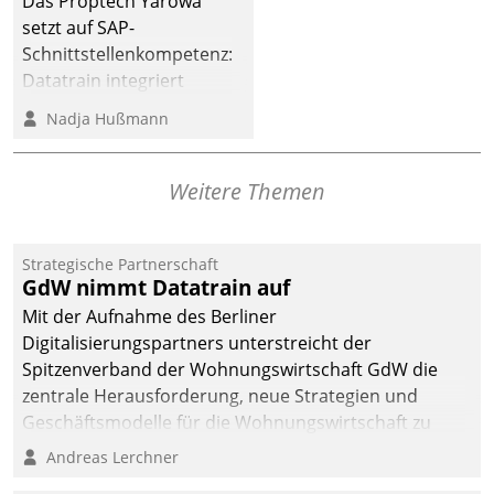
Das Proptech Yarowa
dafür ein Team
setzt auf SAP-
bestehend aus
Schnittstellenkompetenz:
Wohnungsunternehmen
Datatrain integriert
und PropTech.
Yarowas Portal zur
Nadja Hußmann
Vergabe und Verwaltung
von Aufträgen der
operativen
Weitere Themen
Instandhaltung in die
SAP-Systemlandschaft
Strategische Partnerschaft
deutscher
GdW nimmt Datatrain auf
Wohnungsunternehmen
Mit der Aufnahme des Berliner
– und beschleunigt damit
Digitalisierungspartners unterstreicht der
den Weg vom
Spitzenverband der Wohnungswirtschaft GdW die
Mieteranliegen zum
zentrale Herausforderung, neue Strategien und
Dienstleisterauftrag.
Geschäftsmodelle für die Wohnungswirtschaft zu
entwickeln.
Andreas Lerchner