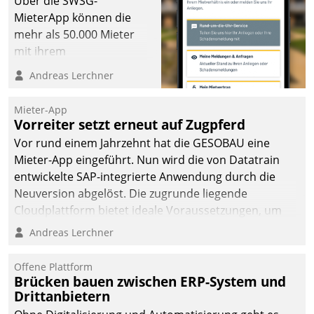
Über die SWSG-
die Bereitschaft, sich zu überprüfen, zu hinterfragen
MieterApp können die
und zu verändern.
mehr als 50.000 Mieter
mit ihrem
Wohnungsunternehmen
Andreas Lerchner
kommunizieren, auf dem
Laufenden bleiben, Daten
Mieter-App
einsehen und ändern
Vorreiter setzt erneut auf Zugpferd
oder
Vor rund einem Jahrzehnt hat die GESOBAU eine
Schadensmeldungen
Mieter-App eingeführt. Nun wird die von Datatrain
abgeben – rund um die
entwickelte SAP-integrierte Anwendung durch die
Uhr.
Neuversion abgelöst. Die zugrunde liegende
Cloudplattform bietet ideale Voraussetzungen, um
die Funktionalität der App zu erweitern und weitere
Andreas Lerchner
innovative Apps, auch von Drittanbietern, in SAP zu
integrieren.
Offene Plattform
Brücken bauen zwischen ERP-System und
Drittanbietern