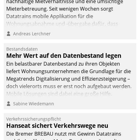
nachhaltige Mietverhältnisse und eine umsichtige
Mieterbetreuung. Seit wenigen Wochen sorgt
Datatrains mobile Applikation für die
Wohnungsabnahme und -übergabe dafür, dass
Mieter wohlgeordnet kommen und, so es sein muss,
Andreas Lerchner
gehen können.
Bestandsdaten
Mehr Wert auf den Datenbestand legen
Ein belastbarer Datenbestand zu ihren Objekten
liefert Wohnungsunternehmen die Grundlage für die
Megatrends Digitalisierung und Effizienzsteigerung –
doch vielerorts muss er erst noch aufgebaut werden.
Mobile Lösungen sind dabei eine große Hilfe.
Sabine Wiedemann
Verkehrssicherungspflicht
Hanseat sichert Verkehrswege neu
Die Bremer BREBAU nutzt mit Gewinn Datatrains