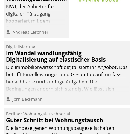
KIWI, der Anbieter für
digitalen Türzugang,
kooperiert mit dem
Beratungs- und
Andreas Lerchner
Softwareentwicklungshaus
Datatrain.
Digitalisierung
Im Wandel wandlungsfähig –
Digitalisierung auf elastischer Basis
Die Immobilienwirtschaft digitalisiert ihr Angebot. Das
betrifft Einzelleistungen und Gesamtablauf, umfasst
benachbarte und künftige Aufgaben. Die
Bedingungen ändern sich ständig. Wie lässt sich
technisch die Kontrolle wahren und zugleich Freiraum
Jörn Beckmann
fürs Wachsen öffnen?
Berliner Wohnungstauschportal
Guter Schnitt bei Wohnungstausch
Die landeseigenen Wohnungsbaugesellschaften