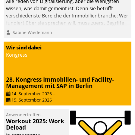
Alle reden von Digitalisierung, aber die Wenigsten
wissen, was damit gemeint ist. Denn sie betrifft
verschiedenste Bereiche der Immobilienbranche: Wer
fundiert über sie sprechen will, muss zuerst Begriffe
klären. Ein Aspekt ist die betriebliche Optimierung:
Sabine Wiedemann
Moderne Softwarelösungen ermöglichen große
Einsparungen durch optimierte und automatisierte
Wir sind dabei
Prozesse. Doch man darf nicht zu viel erwarten: Allein
Kongress
mit der Einführung einer neuen Software ist es nicht
getan. Die Digitalisierung erfordert von Unternehmen
die Bereitschaft, sich zu überprüfen, zu hinterfragen
28. Kongress Immobilien- und Facility-
und zu verändern.
Management mit SAP in Berlin
14. September 2026
–
15. September 2026
Anwendertreffen
Workout 2025: Work
Deload