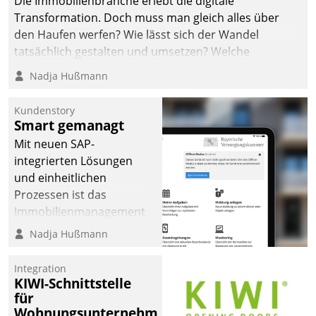
Die Immobilienbranche erlebt die digitale
Transformation. Doch muss man gleich alles über
den Haufen werfen? Wie lässt sich der Wandel
tatsächlich gestalten und umsetzen? Welche
Argumente zählen wirklich?
Nadja Hußmann
Kundenstory
Smart gemanagt
Mit neuen SAP-
integrierten Lösungen
und einheitlichen
Prozessen ist das
Immobilienmanagement
der Bayerischen
Nadja Hußmann
Versorgungskammer im
Ressort Kapitalanlage für
Integration
künftige Aufgaben und
KIWI-Schnittstelle
für
Herausforderungen
Wohnungsunternehmen
gerüstet.