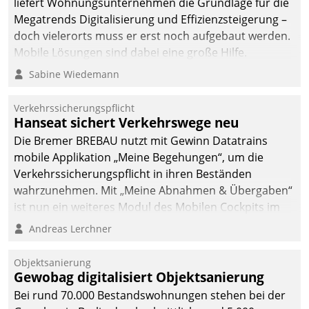
liefert Wohnungsunternehmen die Grundlage für die
sich dabei für den Betrieb
Megatrends Digitalisierung und Effizienzsteigerung –
der Lösung über die SAP
doch vielerorts muss er erst noch aufgebaut werden.
Cloud Platform
Mobile Lösungen sind dabei eine große Hilfe.
entschieden - als erstes
Sabine Wiedemann
Unternehmen am
Wohnungsmarkt.
Verkehrssicherungspflicht
Hanseat sichert Verkehrswege neu
Die Bremer BREBAU nutzt mit Gewinn Datatrains
mobile Applikation „Meine Begehungen“, um die
Verkehrssicherungspflicht in ihren Beständen
wahrzunehmen. Mit „Meine Abnahmen & Übergaben“
ist nun ein weiteres Modul des Mobilen Cockpits im
Einsatz.
Andreas Lerchner
Objektsanierung
Gewobag digitalisiert Objektsanierung
Bei rund 70.000 Bestandswohnungen stehen bei der