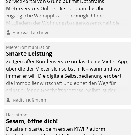
ServicePortal von Grund auf mit Datatrains
automatisiert, vollständig
Mieterservices Online. Die rund um die Uhr
und auf Wunsch über
zugängliche Webapplikation ermöglicht den
mehrere zuvor
Mitgliedern der Wohnungs­bau­genossenschaft die
festgelegte
Kontaktaufnahme per Smartphone, Tablet oder PC.
Andreas Lerchner
Kommunikationswege bei
den Empfängern ein.
Mieterkommunikation
Smarte Leistung
Zeitgemäßer Kundenservice umfasst eine Mieter-App,
über die der Mieter sich selbst hilft – wann und wo
immer er will. Die digitale Selbstbedienung erobert
die Immobilienwirtschaft und ebnet den Weg für
selbstlaufende Geschäftsprozesse. Selbst ist der
Kunde und smart der Serviceanbieter.
Nadja Hußmann
Hackathon
Sesam, öffne dich!
Datatrain startet beim ersten KIWI Platform