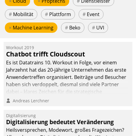
×
Cloud
×
Proptechs
#
Dienstleister
#
Mobilität
#
Plattform
#
Event
×
Machine Learning
#
Beko
#
UVI
Workout 2019
Chatbot trifft Cloudscout
Es ist Datatrains 10. Workout in Folge, vor einem
Jahrzehnt hat das 20-jährige Unternehmen das erste
Anwendertreffen organisiert. Beiträge und Besucher
haben sich verdoppelt, diesmal sind viele Partner
dabei – klares Zeichen für die strategische
Fokussierung auf den Kunden.
Andreas Lerchner
Digitalisierung
Digitalisierung bedeutet Veränderung
Heilsversprechen, Modewort, großes Fragezeichen?