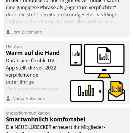
In der Immobilienbranche gibt es vermutlich kaum
eine gängigere Phrase als „Eigentum verpflichtet“ –
denn die steht bereits im Grundgesetz. Das klingt
einfach und eindeutig, ist aber alles andere, wie
Branchenbeschäftigte wissen. Denn mit der
Jörn Beckmann
Verantwortung folgen Verpflichtungen.
UVI-App
Warm auf die Hand
Datatrains flexible UVI-
App stellt die seit 2022
verpflichtende
unterjährige
Verbrauchsinformation
schnell, zuverlässig und
Nadja Hußmann
leicht bekömmlich bereit:
Die monatlichen
Mieterkommunikation
Mitteilungen zum
Smartwohnlich komfortabel
Heizungs- und
Die NEUE LÜBECKER erneuert ihr Mitglieder-
Wasserverbrauch gehen