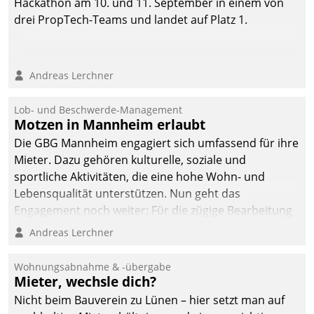
Hackathon am 10. und 11. September in einem von
drei PropTech-Teams und landet auf Platz 1.
Andreas Lerchner
Lob- und Beschwerde-Management
Motzen in Mannheim erlaubt
Die GBG Mannheim engagiert sich umfassend für ihre
Mieter. Dazu gehören kulturelle, soziale und
sportliche Aktivitäten, die eine hohe Wohn- und
Lebensqualität unterstützen. Nun geht das
Engagement noch weiter: Für die zügige Bearbeitung
von Beschwerden – oder Lob – richtet das
Andreas Lerchner
Unternehmen mit Datatrains Applikation fürs Lob-
und Beschwerde-Management einen eigenen Kanal
Wohnungsabnahme & -übergabe
ein.
Mieter, wechsle dich?
Nicht beim Bauverein zu Lünen – hier setzt man auf