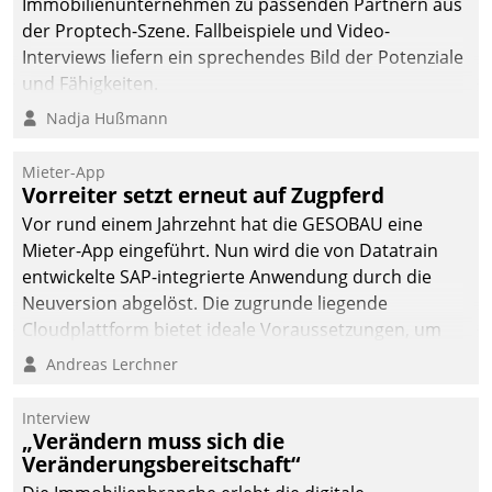
Immobilienunternehmen zu passenden Partnern aus
abgeben – rund um die
der Proptech-Szene. Fallbeispiele und Video-
Uhr.
Interviews liefern ein sprechendes Bild der Potenziale
und Fähigkeiten.
Nadja Hußmann
Mieter-App
Vorreiter setzt erneut auf Zugpferd
Vor rund einem Jahrzehnt hat die GESOBAU eine
Mieter-App eingeführt. Nun wird die von Datatrain
entwickelte SAP-integrierte Anwendung durch die
Neuversion abgelöst. Die zugrunde liegende
Cloudplattform bietet ideale Voraussetzungen, um
die Funktionalität der App zu erweitern und weitere
Andreas Lerchner
innovative Apps, auch von Drittanbietern, in SAP zu
integrieren.
Interview
„Verändern muss sich die
Veränderungsbereitschaft“