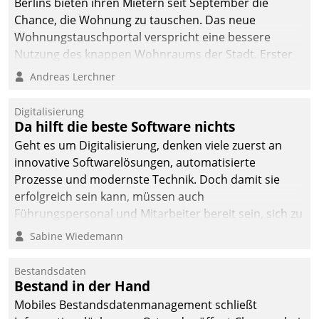
Berlins bieten ihren Mietern seit September die
Chance, die Wohnung zu tauschen. Das neue
Wohnungstauschportal verspricht eine bessere
Nutzung des knappen Wohnraums der Stadt. Erster
Anwendungsfall für Datatrains Lösung API-Hub mit
Andreas Lerchner
Schnittstellen zu den ERP-Systemen der
Unternehmen.
Digitalisierung
Da hilft die beste Software nichts
Geht es um Digitalisierung, denken viele zuerst an
innovative Softwarelösungen, automatisierte
Prozesse und modernste Technik. Doch damit sie
erfolgreich sein kann, müssen auch
Führungspersonal und Mitarbeiter bereit sein, sich zu
verändern und anzupassen, sonst werden sie an ihr
Sabine Wiedemann
scheitern.
Bestandsdaten
Bestand in der Hand
Mobiles Bestandsdatenmanagement schließt