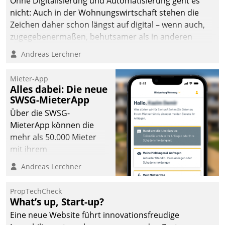
Ohne Digitalisierung und Automatisierung geht es
nicht: Auch in der Wohnungswirtschaft stehen die
Zeichen daher schon längst auf digital – wenn auch,
zugegebenermaßen, behutsamer als in anderen
Branchen.
Andreas Lerchner
Mieter-App
Alles dabei: Die neue
SWSG-MieterApp
Über die SWSG-
MieterApp können die
mehr als 50.000 Mieter
mit ihrem
Wohnungsunternehmen
Andreas Lerchner
kommunizieren, auf dem
Laufenden bleiben, Daten
PropTechCheck
einsehen und ändern
What’s up, Start-up?
oder
Eine neue Website führt innovationsfreudige
Schadensmeldungen