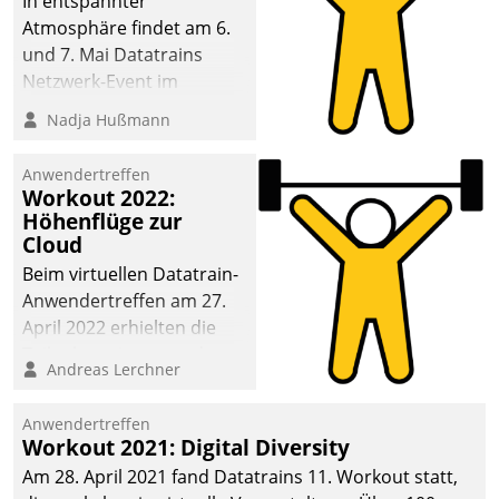
In entspannter
Atmosphäre findet am 6.
und 7. Mai Datatrains
Netzwerk-Event im
Kunden- und Partnerkreis
Nadja Hußmann
statt. Zentrale Frage: Wie
lassen sich
Anwendertreffen
Mammutprojekte
Workout 2022:
meistern und Workloads
Höhenflüge zur
Cloud
wuppen – bei zunehmend
anspruchsvollen
Beim virtuellen Datatrain-
Aufgaben und
Anwendertreffen am 27.
abnehmendem
April 2022 erhielten die
Nachwuchs?
Teilnehmerinnen und
Andreas Lerchner
Teilnehmer kurzweilige
Einblicke in innovative
Anwendertreffen
Cloud-Strategien und -
Workout 2021: Digital Diversity
Lösungen mit hohem
Am 28. April 2021 fand Datatrains 11. Workout statt,
Zukunftspotenzial.