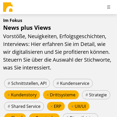
Im Fokus
News plus Views
Vorstöße, Neuigkeiten, Erfolgsgeschichten,
Interviews: Hier erfahren Sie im Detail, wie
wir digitalisieren und Sie profitieren können.
Steuern Sie über die Auswahl der Stichworte,
was Sie interessiert.
#
Schnittstellen, API
#
Kundenservice
×
Kundenstory
×
Drittsysteme
#
Strategie
#
Shared Service
×
ERP
×
UX/UI