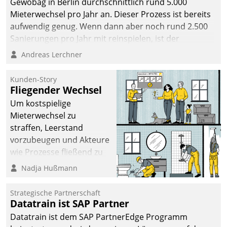
Gewobag in Berlin durchschnittlich rund 5.000
Mieterwechsel pro Jahr an. Dieser Prozess ist bereits
aufwendig genug. Wenn dann aber noch rund 2.500
Sanierungen pro Jahr mit reinspielen, ist der
Betreuungs- und Organisationsaufwand immens. Im
Andreas Lerchner
Rahmen ihrer Digitalisierungsstrategie hat das
kommunale Wohnungsbauunternehmen daher
Kunden-Story
gemeinsam mit der Berliner Datatrain GmbH den
Fliegender Wechsel
Teilprozess der Objektsanierung digitalisiert.
Um kostspielige
Mieterwechsel zu
straffen, Leerstand
vorzubeugen und Akteure
wie Prozesse fließend zu
vernetzen, nutzt die
Nadja Hußmann
Berliner Gewobag seit
Jahresbeginn eine
Strategische Partnerschaft
Überblick, Einsicht und
Datatrain ist SAP Partner
Eingriff bietende Lösung.
Datatrain ist dem SAP PartnerEdge Programm
Zur Entwicklung setzte