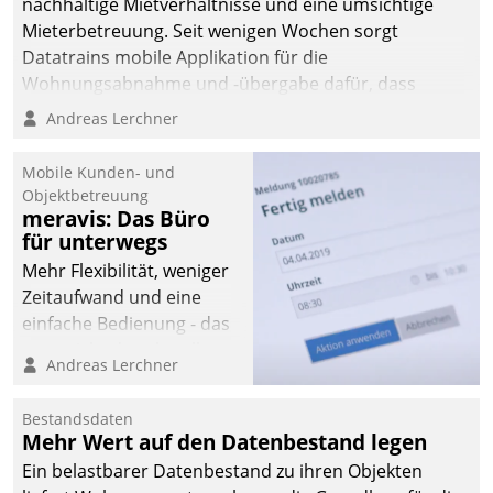
nachhaltige Mietverhältnisse und eine umsichtige
Mieterbetreuung. Seit wenigen Wochen sorgt
Datatrains mobile Applikation für die
Wohnungsabnahme und -übergabe dafür, dass
Mieter wohlgeordnet kommen und, so es sein muss,
Andreas Lerchner
gehen können.
Mobile Kunden- und
Objektbetreuung
meravis: Das Büro
für unterwegs
Mehr Flexibilität, weniger
Zeitaufwand und eine
einfache Bedienung - das
verspricht das aktuelle
Andreas Lerchner
Cockpit für mobile
Mitarbeiter von
Bestandsdaten
Datatrain. Die meravis
Mehr Wert auf den Datenbestand legen
Wohnungsbau- und
Ein belastbarer Datenbestand zu ihren Objekten
Immobilien GmbH hat