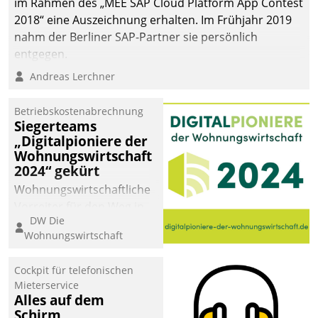
im Rahmen des „MEE SAP Cloud Platform App Contest
2018“ eine Auszeichnung erhalten. Im Frühjahr 2019
nahm der Berliner SAP-Partner sie persönlich
entgegen.
Andreas Lerchner
Betriebskostenabrechnung
Siegerteams
„Digitalpioniere der
Wohnungswirtschaft
2024“ gekürt
Wohnungswirtschaftliche
Vorreiter für den Weg in
DW Die
eine digitale Zukunft zu
Wohnungswirtschaft
finden, ist das Ziel des
Awards „Digitalpioniere
Cockpit für telefonischen
der
Mieterservice
Wohnungswirtschaft“.
Alles auf dem
Bewerben können sich
Schirm