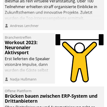
diesmal als rein virtuelle Veranstaltung. Über 100
Teilnehmer erhielten straff organisierte Einblicke in
Zukunftsthemen und innovative Projekte. Zuletzt
wurden die Top-Interessengebiete ermittelt.
Andreas Lerchner
Branchentreffen
Workout 2023:
Neuronaler
Aktivsport
Erst lieferten die Speaker
visionäre Impulse, dann
wurden die Gäste selbst
aktiv und sammelten
Nadja Hußmann
methodisch
Vernetzungsideen fürs
Offene Plattform
Quartier. Dazwischen
Brücken bauen zwischen ERP-System und
zeigte Datatrain, was es
Drittanbietern
Neues zu bieten hat.