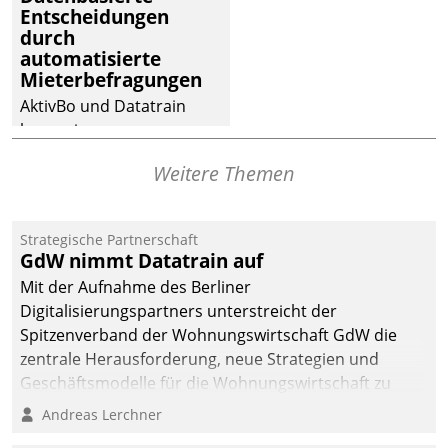
Entscheidungen
deutscher
durch
Wohnungsunternehmen
automatisierte
– und beschleunigt damit
Mieterbefragungen
den Weg vom
AktivBo und Datatrain
Mieteranliegen zum
kooperieren –
Dienstleisterauftrag.
Immobilienunternehmen
Weitere Themen
profitieren: Die nahtlose
Integration der Lösungen
von AktivBo und
Strategische Partnerschaft
Datatrain ermöglicht
GdW nimmt Datatrain auf
automatisiert ausgelöste,
Mit der Aufnahme des Berliner
zielgerichtete
Digitalisierungspartners unterstreicht der
Mieterbefragungen – eine
Spitzenverband der Wohnungswirtschaft GdW die
starke Grundlage für
zentrale Herausforderung, neue Strategien und
intelligente,
Geschäftsmodelle für die Wohnungswirtschaft zu
datengestützte
entwickeln.
Andreas Lerchner
Entscheidungen.