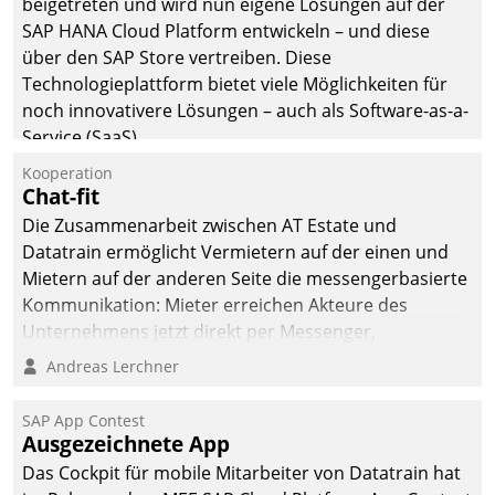
beigetreten und wird nun eigene Lösungen auf der
man auf
SAP HANA Cloud Platform entwickeln – und diese
Cloudtechnologie,
über den SAP Store vertreiben. Diese
bewährte und Startup-
Technologieplattform bietet viele Möglichkeiten für
Partner sowie erstmals
noch innovativere Lösungen – auch als Software-as-a-
agile Projektmethoden.
Service (SaaS).
Kooperation
Chat-fit
Die Zusammenarbeit zwischen AT Estate und
Datatrain ermöglicht Vermietern auf der einen und
Mietern auf der anderen Seite die messengerbasierte
Kommunikation: Mieter erreichen Akteure des
Unternehmens jetzt direkt per Messenger,
Mitarbeiter oder Dienstleister empfangen oder
Andreas Lerchner
versenden die Nachrichten via Cockpit.
SAP App Contest
Ausgezeichnete App
Das Cockpit für mobile Mitarbeiter von Datatrain hat