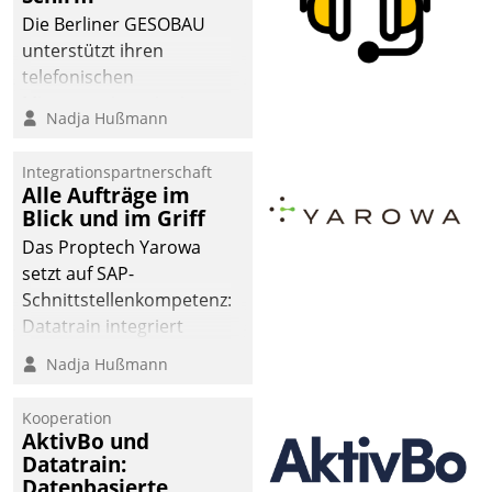
dafür ein Team
Die Berliner GESOBAU
bestehend aus
unterstützt ihren
Wohnungsunternehmen
telefonischen
und PropTech.
Mieterservice mit einem
Nadja Hußmann
digitalen Cockpit, das
situationsbezogen
Integrationspartnerschaft
passende Fragen und
Alle Aufträge im
Schlagworte auswirft.
Blick und im Griff
Eine intuitive
Das Proptech Yarowa
Dialogführung ermöglicht
setzt auf SAP-
dem externen
Schnittstellenkompetenz:
Serviceteam, Anrufe von
Datatrain integriert
Mietenden zügiger und
Yarowas Portal zur
Nadja Hußmann
effizienter zu bearbeiten.
Vergabe und Verwaltung
von Aufträgen der
Kooperation
operativen
AktivBo und
Instandhaltung in die
Datatrain:
Datenbasierte
SAP-Systemlandschaft