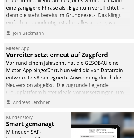
In der Immobilienbranche gibt es vermutlich kaum
eine gängigere Phrase als „Eigentum verpflichtet“ –
denn die steht bereits im Grundgesetz. Das klingt
einfach und eindeutig, ist aber alles andere, wie
Branchenbeschäftigte wissen. Denn mit der
Jörn Beckmann
Verantwortung folgen Verpflichtungen.
Mieter-App
Vorreiter setzt erneut auf Zugpferd
Vor rund einem Jahrzehnt hat die GESOBAU eine
Mieter-App eingeführt. Nun wird die von Datatrain
entwickelte SAP-integrierte Anwendung durch die
Neuversion abgelöst. Die zugrunde liegende
Cloudplattform bietet ideale Voraussetzungen, um
die Funktionalität der App zu erweitern und weitere
Andreas Lerchner
innovative Apps, auch von Drittanbietern, in SAP zu
integrieren.
Kundenstory
Smart gemanagt
Mit neuen SAP-