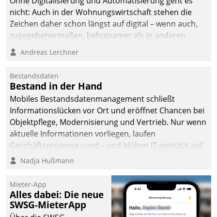
Ohne Digitalisierung und Automatisierung geht es
nicht: Auch in der Wohnungswirtschaft stehen die
Zeichen daher schon längst auf digital – wenn auch,
zugegebenermaßen, behutsamer als in anderen
Branchen.
Andreas Lerchner
Bestandsdaten
Bestand in der Hand
Mobiles Bestandsdatenmanagement schließt
Informationslücken vor Ort und eröffnet Chancen bei
Objektpflege, Modernisierung und Vertrieb. Nur wenn
aktuelle Informationen vorliegen, laufen
Geschäftsprozesse rund – und blühen IT-gestützt auf.
Nadja Hußmann
Mieter-App
Alles dabei: Die neue
SWSG-MieterApp