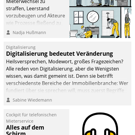
Mieterwechsel zu
straffen, Leerstand
vorzubeugen und Akteure
wie Prozesse fließend zu
vernetzen, nutzt die
Nadja Hußmann
Berliner Gewobag seit
Jahresbeginn eine
Digitalisierung
Überblick, Einsicht und
Digitalisierung bedeutet Veränderung
Eingriff bietende Lösung.
Heilsversprechen, Modewort, großes Fragezeichen?
Zur Entwicklung setzte
Alle reden von Digitalisierung, aber die Wenigsten
man auf
wissen, was damit gemeint ist. Denn sie betrifft
Cloudtechnologie,
verschiedenste Bereiche der Immobilienbranche: Wer
bewährte und Startup-
fundiert über sie sprechen will, muss zuerst Begriffe
Partner sowie erstmals
klären. Ein Aspekt ist die betriebliche Optimierung:
Sabine Wiedemann
agile Projektmethoden.
Moderne Softwarelösungen ermöglichen große
Einsparungen durch optimierte und automatisierte
Cockpit für telefonischen
Prozesse. Doch man darf nicht zu viel erwarten: Allein
Mieterservice
Alles auf dem
mit der Einführung einer neuen Software ist es nicht
Schirm
getan. Die Digitalisierung erfordert von Unternehmen