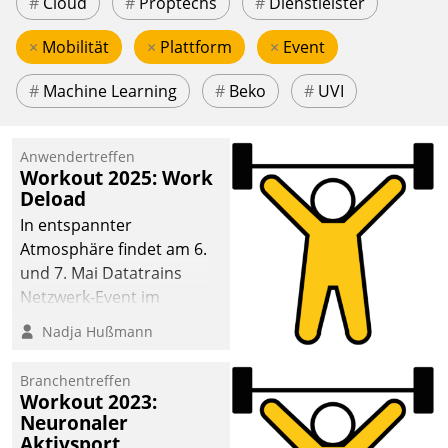
#
Cloud
#
Proptechs
#
Dienstleister
×
Mobilität
×
Plattform
×
Event
#
Machine Learning
#
Beko
#
UVI
Anwendertreffen
Workout 2025: Work
Deload
In entspannter
Atmosphäre findet am 6.
und 7. Mai Datatrains
Netzwerk-Event im
Kunden- und Partnerkreis
Nadja Hußmann
statt. Zentrale Frage: Wie
lassen sich
Branchentreffen
Mammutprojekte
Workout 2023:
meistern und Workloads
Neuronaler
Aktivsport
wuppen – bei zunehmend