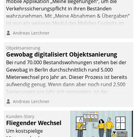
mobile Applikation „Meine Begehungen“, um die
Verkehrssicherungspflicht in ihren Beständen
wahrzunehmen. Mit „Meine Abnahmen & Übergaben“
ist nun ein weiteres Modul des Mobilen Cockpits im
Einsatz.
Andreas Lerchner
Objektsanierung
Gewobag digitalisiert Objektsanierung
Bei rund 70.000 Bestandswohnungen stehen bei der
Gewobag in Berlin durchschnittlich rund 5.000
Mieterwechsel pro Jahr an. Dieser Prozess ist bereits
aufwendig genug. Wenn dann aber noch rund 2.500
Sanierungen pro Jahr mit reinspielen, ist der
Betreuungs- und Organisationsaufwand immens. Im
Andreas Lerchner
Rahmen ihrer Digitalisierungsstrategie hat das
kommunale Wohnungsbauunternehmen daher
Kunden-Story
gemeinsam mit der Berliner Datatrain GmbH den
Fliegender Wechsel
Teilprozess der Objektsanierung digitalisiert.
Um kostspielige