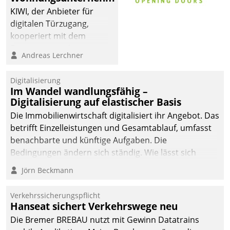
KIWI, der Anbieter für
digitalen Türzugang,
kooperiert mit dem
Beratungs- und
Andreas Lerchner
Softwareentwicklungshaus
Datatrain.
Digitalisierung
Im Wandel wandlungsfähig –
Digitalisierung auf elastischer Basis
Die Immobilienwirtschaft digitalisiert ihr Angebot. Das
betrifft Einzelleistungen und Gesamtablauf, umfasst
benachbarte und künftige Aufgaben. Die
Bedingungen ändern sich ständig. Wie lässt sich
technisch die Kontrolle wahren und zugleich Freiraum
Jörn Beckmann
fürs Wachsen öffnen?
Verkehrssicherungspflicht
Hanseat sichert Verkehrswege neu
Die Bremer BREBAU nutzt mit Gewinn Datatrains