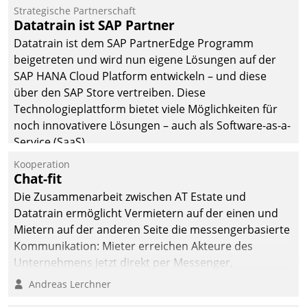
befolgt werden.
Strategische Partnerschaft
Datatrain ist SAP Partner
Datatrain ist dem SAP PartnerEdge Programm
beigetreten und wird nun eigene Lösungen auf der
SAP HANA Cloud Platform entwickeln – und diese
über den SAP Store vertreiben. Diese
Technologieplattform bietet viele Möglichkeiten für
noch innovativere Lösungen – auch als Software-as-a-
Service (SaaS).
Kooperation
Chat-fit
Die Zusammenarbeit zwischen AT Estate und
Datatrain ermöglicht Vermietern auf der einen und
Mietern auf der anderen Seite die messengerbasierte
Kommunikation: Mieter erreichen Akteure des
Unternehmens jetzt direkt per Messenger,
Mitarbeiter oder Dienstleister empfangen oder
Andreas Lerchner
versenden die Nachrichten via Cockpit.