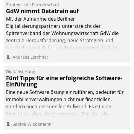
Strategische Partnerschaft
GdW nimmt Datatrain auf
Mit der Aufnahme des Berliner
Digitalisierungspartners unterstreicht der
Spitzenverband der Wohnungswirtschaft GdW die
zentrale Herausforderung, neue Strategien und
Geschäftsmodelle für die Wohnungswirtschaft zu
entwickeln.
Andreas Lerchner
Digitalisierung
Fünf Tipps für eine erfolgreiche Software-
Einführung
Eine neue Softwarelösung einzuführen, bedeutet für
Immobilienverwaltungen nicht nur finanziellen,
sondern auch personellen Aufwand. Es ist eine
Investition, die sich lohnen muss. Das Ziel: die
nachhaltige Optimierung der Geschäftsabläufe. Damit
Sabine Wiedemann
dieses Ziel erreicht wird, sollten einige Grundregeln