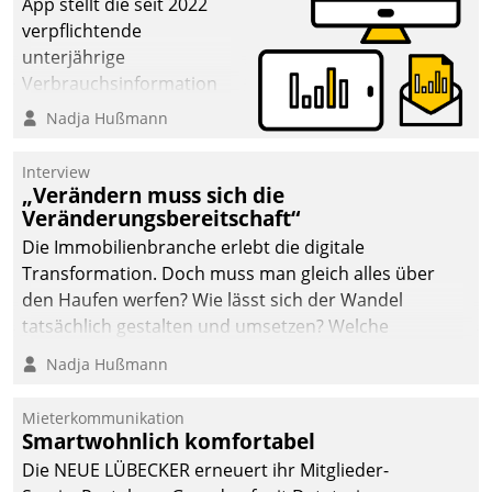
App stellt die seit 2022
verpflichtende
unterjährige
Verbrauchsinformation
schnell, zuverlässig und
Nadja Hußmann
leicht bekömmlich bereit:
Die monatlichen
Interview
Mitteilungen zum
„Verändern muss sich die
Veränderungsbereitschaft“
Heizungs- und
Wasserverbrauch gehen
Die Immobilienbranche erlebt die digitale
automatisiert, vollständig
Transformation. Doch muss man gleich alles über
und auf Wunsch über
den Haufen werfen? Wie lässt sich der Wandel
mehrere zuvor
tatsächlich gestalten und umsetzen? Welche
festgelegte
Argumente zählen wirklich?
Nadja Hußmann
Kommunikationswege bei
den Empfängern ein.
Mieterkommunikation
Smartwohnlich komfortabel
Die NEUE LÜBECKER erneuert ihr Mitglieder-