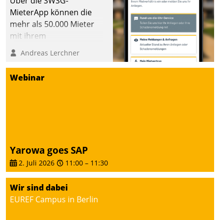
Über die SWSG-
MieterApp können die
mehr als 50.000 Mieter
mit ihrem
Wohnungsunternehmen
Andreas Lerchner
kommunizieren, auf dem
Laufenden bleiben, Daten
Webinar
einsehen und ändern
oder
Schadensmeldungen
abgeben – rund um die
Uhr.
Yarowa goes SAP
2. Juli 2026
11:00
–
11:30
Wir sind dabei
EUREF Campus in Berlin