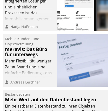
integrierten Lösungen
und einheitlichen
Prozessen ist das
Immobilienmanagement
der Bayerischen
Nadja Hußmann
Versorgungskammer im
Ressort Kapitalanlage für
Mobile Kunden- und
künftige Aufgaben und
Objektbetreuung
meravis: Das Büro
Herausforderungen
für unterwegs
gerüstet.
Mehr Flexibilität, weniger
Zeitaufwand und eine
einfache Bedienung - das
verspricht das aktuelle
Andreas Lerchner
Cockpit für mobile
Mitarbeiter von
Bestandsdaten
Datatrain. Die meravis
Mehr Wert auf den Datenbestand legen
Wohnungsbau- und
Ein belastbarer Datenbestand zu ihren Objekten
Immobilien GmbH hat