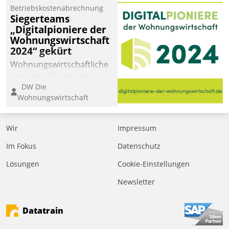
Betriebskostenabrechnung
Siegerteams
„Digitalpioniere der
Wohnungswirtschaft
2024“ gekürt
Wohnungswirtschaftliche
Vorreiter für den Weg in
DW Die
eine digitale Zukunft zu
Wohnungswirtschaft
finden, ist das Ziel des
Awards „Digitalpioniere
der
Wir
Impressum
Wohnungswirtschaft“.
Im Fokus
Datenschutz
Bewerben können sich
dafür ein Team
Lösungen
Cookie-Einstellungen
bestehend aus
Newsletter
Wohnungsunternehmen
und PropTech.
Datatrain