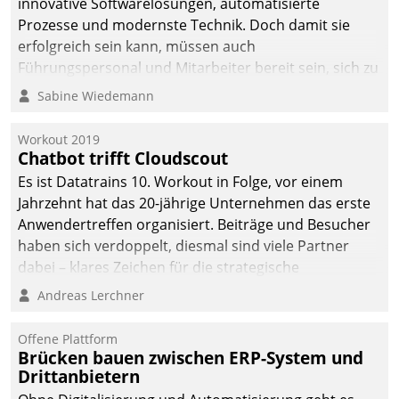
innovative Softwarelösungen, automatisierte
Prozesse und modernste Technik. Doch damit sie
erfolgreich sein kann, müssen auch
Führungspersonal und Mitarbeiter bereit sein, sich zu
verändern und anzupassen, sonst werden sie an ihr
Sabine Wiedemann
scheitern.
Workout 2019
Chatbot trifft Cloudscout
Es ist Datatrains 10. Workout in Folge, vor einem
Jahrzehnt hat das 20-jährige Unternehmen das erste
Anwendertreffen organisiert. Beiträge und Besucher
haben sich verdoppelt, diesmal sind viele Partner
dabei – klares Zeichen für die strategische
Fokussierung auf den Kunden.
Andreas Lerchner
Offene Plattform
Brücken bauen zwischen ERP-System und
Drittanbietern