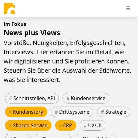
Im Fokus
News plus Views
Vorstöße, Neuigkeiten, Erfolgsgeschichten,
Interviews: Hier erfahren Sie im Detail, wie
wir digitalisieren und Sie profitieren können.
Steuern Sie über die Auswahl der Stichworte,
was Sie interessiert.
#
Schnittstellen, API
#
Kundenservice
×
Kundenstory
#
Drittsysteme
#
Strategie
×
Shared Service
×
ERP
#
UX/UI