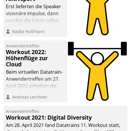
anspruchsvollen
Erst lieferten die Speaker
Aufgaben und
visionäre Impulse, dann
abnehmendem
wurden die Gäste selbst
Nachwuchs?
aktiv und sammelten
Nadja Hußmann
methodisch
Vernetzungsideen fürs
Anwendertreffen
Quartier. Dazwischen
Workout 2022:
zeigte Datatrain, was es
Höhenflüge zur
Neues zu bieten hat.
Cloud
Beim virtuellen Datatrain-
Anwendertreffen am 27.
April 2022 erhielten die
Teilnehmerinnen und
Andreas Lerchner
Teilnehmer kurzweilige
Einblicke in innovative
Anwendertreffen
Cloud-Strategien und -
Workout 2021: Digital Diversity
Lösungen mit hohem
Am 28. April 2021 fand Datatrains 11. Workout statt,
Zukunftspotenzial.