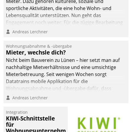
Mieter. Dazu gehören kulturelle, soziale und
sportliche Aktivitäten, die eine hohe Wohn- und
Lebensqualität unterstützen. Nun geht das
Engagement noch weiter: Für die zügige Bearbeitung
von Beschwerden – oder Lob – richtet das
Andreas Lerchner
Unternehmen mit Datatrains Applikation fürs Lob-
und Beschwerde-Management einen eigenen Kanal
Wohnungsabnahme & -übergabe
ein.
Mieter, wechsle dich?
Nicht beim Bauverein zu Lünen – hier setzt man auf
nachhaltige Mietverhältnisse und eine umsichtige
Mieterbetreuung. Seit wenigen Wochen sorgt
Datatrains mobile Applikation für die
Wohnungsabnahme und -übergabe dafür, dass
Mieter wohlgeordnet kommen und, so es sein muss,
Andreas Lerchner
gehen können.
Integration
KIWI-Schnittstelle
für
Wohnungsunternehmen