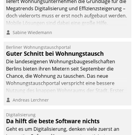
liefert Wohnungsunternehmen die Grundlage für die
sich dabei für den Betrieb
Megatrends Digitalisierung und Effizienzsteigerung –
der Lösung über die SAP
doch vielerorts muss er erst noch aufgebaut werden.
Cloud Platform
Mobile Lösungen sind dabei eine große Hilfe.
entschieden - als erstes
Sabine Wiedemann
Unternehmen am
Wohnungsmarkt.
Berliner Wohnungstauschportal
Guter Schnitt bei Wohnungstausch
Die landeseigenen Wohnungsbaugesellschaften
Berlins bieten ihren Mietern seit September die
Chance, die Wohnung zu tauschen. Das neue
Wohnungstauschportal verspricht eine bessere
Nutzung des knappen Wohnraums der Stadt. Erster
Anwendungsfall für Datatrains Lösung API-Hub mit
Andreas Lerchner
Schnittstellen zu den ERP-Systemen der
Unternehmen.
Digitalisierung
Da hilft die beste Software nichts
Geht es um Digitalisierung, denken viele zuerst an