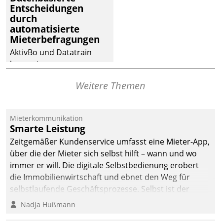
Entscheidungen
deutscher
durch
Wohnungsunternehmen
automatisierte
– und beschleunigt damit
Mieterbefragungen
den Weg vom
AktivBo und Datatrain
Mieteranliegen zum
kooperieren –
Dienstleisterauftrag.
Immobilienunternehmen
Weitere Themen
profitieren: Die nahtlose
Integration der Lösungen
von AktivBo und
Mieterkommunikation
Datatrain ermöglicht
Smarte Leistung
automatisiert ausgelöste,
Zeitgemäßer Kundenservice umfasst eine Mieter-App,
zielgerichtete
über die der Mieter sich selbst hilft – wann und wo
Mieterbefragungen – eine
immer er will. Die digitale Selbstbedienung erobert
starke Grundlage für
die Immobilienwirtschaft und ebnet den Weg für
intelligente,
selbstlaufende Geschäftsprozesse. Selbst ist der
datengestützte
Kunde und smart der Serviceanbieter.
Nadja Hußmann
Entscheidungen.