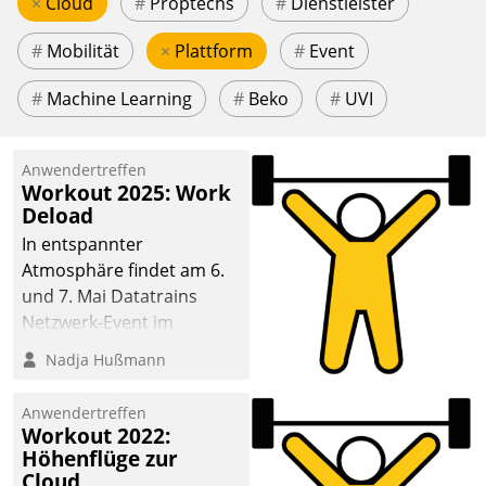
×
Cloud
#
Proptechs
#
Dienstleister
#
Mobilität
×
Plattform
#
Event
#
Machine Learning
#
Beko
#
UVI
Anwendertreffen
Workout 2025: Work
Deload
In entspannter
Atmosphäre findet am 6.
und 7. Mai Datatrains
Netzwerk-Event im
Kunden- und Partnerkreis
Nadja Hußmann
statt. Zentrale Frage: Wie
lassen sich
Anwendertreffen
Mammutprojekte
Workout 2022:
meistern und Workloads
Höhenflüge zur
Cloud
wuppen – bei zunehmend