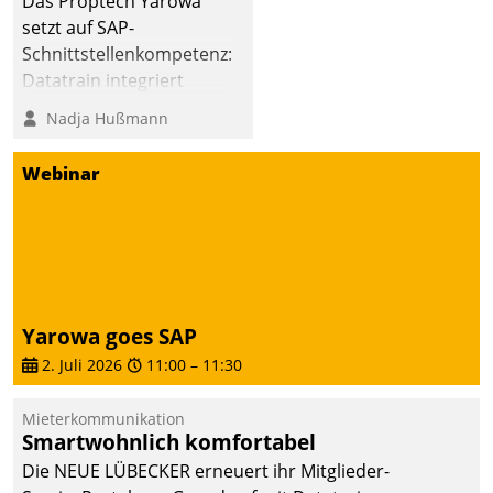
Das Proptech Yarowa
Dialogführung ermöglicht
setzt auf SAP-
dem externen
Schnittstellenkompetenz:
Serviceteam, Anrufe von
Datatrain integriert
Mietenden zügiger und
Yarowas Portal zur
Nadja Hußmann
effizienter zu bearbeiten.
Vergabe und Verwaltung
von Aufträgen der
Webinar
operativen
Instandhaltung in die
SAP-Systemlandschaft
deutscher
Wohnungsunternehmen
– und beschleunigt damit
Yarowa goes SAP
den Weg vom
2. Juli 2026
11:00
–
11:30
Mieteranliegen zum
Dienstleisterauftrag.
Mieterkommunikation
Smartwohnlich komfortabel
Die NEUE LÜBECKER erneuert ihr Mitglieder-