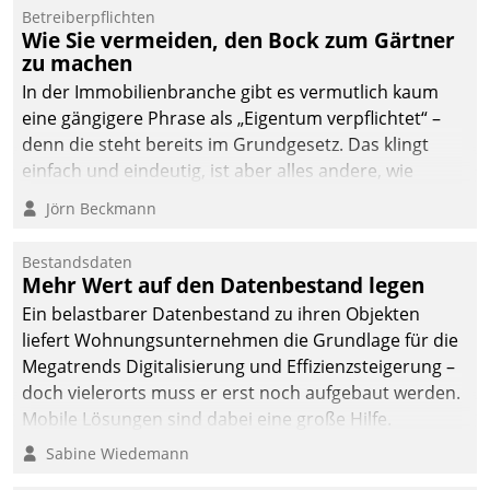
dafür ein Team
Betreiberpflichten
Wie Sie vermeiden, den Bock zum Gärtner
bestehend aus
zu machen
Wohnungsunternehmen
und PropTech.
In der Immobilienbranche gibt es vermutlich kaum
eine gängigere Phrase als „Eigentum verpflichtet“ –
denn die steht bereits im Grundgesetz. Das klingt
einfach und eindeutig, ist aber alles andere, wie
Branchenbeschäftigte wissen. Denn mit der
Jörn Beckmann
Verantwortung folgen Verpflichtungen.
Bestandsdaten
Mehr Wert auf den Datenbestand legen
Ein belastbarer Datenbestand zu ihren Objekten
liefert Wohnungsunternehmen die Grundlage für die
Megatrends Digitalisierung und Effizienzsteigerung –
doch vielerorts muss er erst noch aufgebaut werden.
Mobile Lösungen sind dabei eine große Hilfe.
Sabine Wiedemann