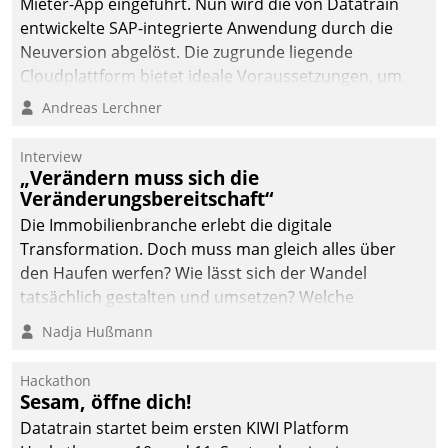
Mieter-App eingeführt. Nun wird die von Datatrain
automatisiert, vollständig
entwickelte SAP-integrierte Anwendung durch die
und auf Wunsch über
Neuversion abgelöst. Die zugrunde liegende
mehrere zuvor
Cloudplattform bietet ideale Voraussetzungen, um
festgelegte
die Funktionalität der App zu erweitern und weitere
Andreas Lerchner
Kommunikationswege bei
innovative Apps, auch von Drittanbietern, in SAP zu
den Empfängern ein.
integrieren.
Interview
„Verändern muss sich die
Veränderungsbereitschaft“
Die Immobilienbranche erlebt die digitale
Transformation. Doch muss man gleich alles über
den Haufen werfen? Wie lässt sich der Wandel
tatsächlich gestalten und umsetzen? Welche
Argumente zählen wirklich?
Nadja Hußmann
Hackathon
Sesam, öffne dich!
Datatrain startet beim ersten KIWI Platform