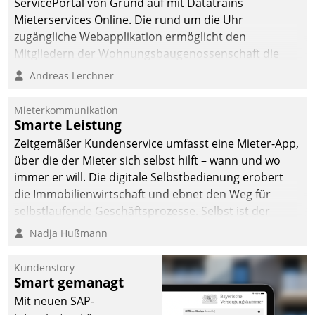
ServicePortal von Grund auf mit Datatrains
Mieterservices Online. Die rund um die Uhr
zugängliche Webapplikation ermöglicht den
Mitgliedern der Wohnungs­bau­genossenschaft die
Kontaktaufnahme per Smartphone, Tablet oder PC.
Andreas Lerchner
Mieterkommunikation
Smarte Leistung
Zeitgemäßer Kundenservice umfasst eine Mieter-App,
über die der Mieter sich selbst hilft – wann und wo
immer er will. Die digitale Selbstbedienung erobert
die Immobilienwirtschaft und ebnet den Weg für
selbstlaufende Geschäftsprozesse. Selbst ist der
Kunde und smart der Serviceanbieter.
Nadja Hußmann
Kundenstory
Smart gemanagt
Mit neuen SAP-