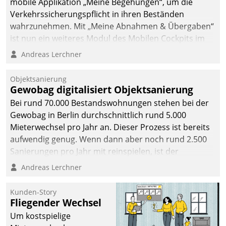
mobile Applikation „Meine Begehungen“, um die
Verkehrssicherungspflicht in ihren Beständen
wahrzunehmen. Mit „Meine Abnahmen & Übergaben“
ist nun ein weiteres Modul des Mobilen Cockpits im
Einsatz.
Andreas Lerchner
Objektsanierung
Gewobag digitalisiert Objektsanierung
Bei rund 70.000 Bestandswohnungen stehen bei der
Gewobag in Berlin durchschnittlich rund 5.000
Mieterwechsel pro Jahr an. Dieser Prozess ist bereits
aufwendig genug. Wenn dann aber noch rund 2.500
Sanierungen pro Jahr mit reinspielen, ist der
Betreuungs- und Organisationsaufwand immens. Im
Andreas Lerchner
Rahmen ihrer Digitalisierungsstrategie hat das
kommunale Wohnungsbauunternehmen daher
Kunden-Story
gemeinsam mit der Berliner Datatrain GmbH den
Fliegender Wechsel
Teilprozess der Objektsanierung digitalisiert.
Um kostspielige