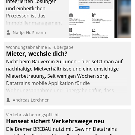
integrierten Lösungen
und einheitlichen
Prozessen ist das
Immobilienmanagement
der Bayerischen
Nadja Hußmann
Versorgungskammer im
Ressort Kapitalanlage für
Wohnungsabnahme & -übergabe
künftige Aufgaben und
Mieter, wechsle dich?
Herausforderungen
Nicht beim Bauverein zu Lünen – hier setzt man auf
gerüstet.
nachhaltige Mietverhältnisse und eine umsichtige
Mieterbetreuung. Seit wenigen Wochen sorgt
Datatrains mobile Applikation für die
Wohnungsabnahme und -übergabe dafür, dass
Mieter wohlgeordnet kommen und, so es sein muss,
Andreas Lerchner
gehen können.
Verkehrssicherungspflicht
Hanseat sichert Verkehrswege neu
Die Bremer BREBAU nutzt mit Gewinn Datatrains