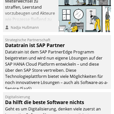
Mieterwechsel zu
straffen, Leerstand
vorzubeugen und Akteure
wie Prozesse fließend zu
vernetzen, nutzt die
Nadja Hußmann
Berliner Gewobag seit
Jahresbeginn eine
Strategische Partnerschaft
Überblick, Einsicht und
Datatrain ist SAP Partner
Eingriff bietende Lösung.
Datatrain ist dem SAP PartnerEdge Programm
Zur Entwicklung setzte
beigetreten und wird nun eigene Lösungen auf der
man auf
SAP HANA Cloud Platform entwickeln – und diese
Cloudtechnologie,
über den SAP Store vertreiben. Diese
bewährte und Startup-
Technologieplattform bietet viele Möglichkeiten für
Partner sowie erstmals
noch innovativere Lösungen – auch als Software-as-a-
agile Projektmethoden.
Service (SaaS).
Digitalisierung
Da hilft die beste Software nichts
Geht es um Digitalisierung, denken viele zuerst an