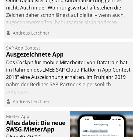
Ohne Digitalisierung und Automatisierung geht es
die Bereitschaft, sich zu überprüfen, zu hinterfragen
nicht: Auch in der Wohnungswirtschaft stehen die
und zu verändern.
Zeichen daher schon längst auf digital – wenn auch,
zugegebenermaßen, behutsamer als in anderen
Branchen.
Andreas Lerchner
SAP App Contest
Ausgezeichnete App
Das Cockpit für mobile Mitarbeiter von Datatrain hat
im Rahmen des „MEE SAP Cloud Platform App Contest
2018“ eine Auszeichnung erhalten. Im Frühjahr 2019
nahm der Berliner SAP-Partner sie persönlich
entgegen.
Andreas Lerchner
Mieter-App
Alles dabei: Die neue
SWSG-MieterApp