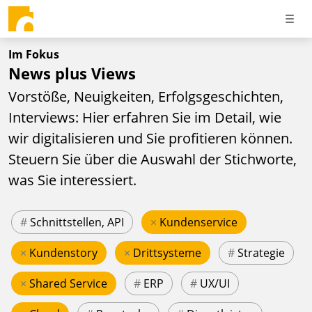
Im Fokus
News plus Views
Vorstöße, Neuigkeiten, Erfolgsgeschichten,
Interviews: Hier erfahren Sie im Detail, wie
wir digitalisieren und Sie profitieren können.
Steuern Sie über die Auswahl der Stichworte,
was Sie interessiert.
#
Schnittstellen, API
×
Kundenservice
×
Kundenstory
×
Drittsysteme
#
Strategie
×
Shared Service
#
ERP
#
UX/UI