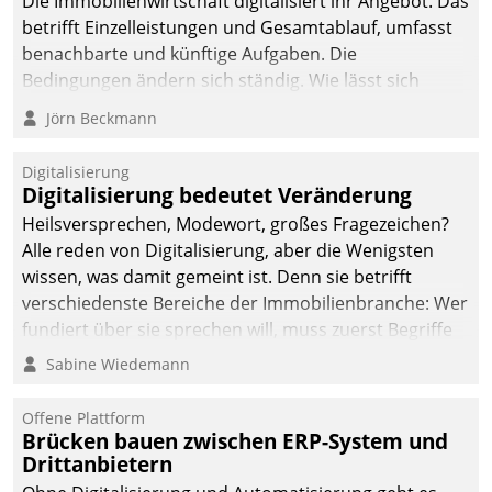
Die Immobilienwirtschaft digitalisiert ihr Angebot. Das
betrifft Einzelleistungen und Gesamtablauf, umfasst
benachbarte und künftige Aufgaben. Die
Bedingungen ändern sich ständig. Wie lässt sich
technisch die Kontrolle wahren und zugleich Freiraum
Jörn Beckmann
fürs Wachsen öffnen?
Digitalisierung
Digitalisierung bedeutet Veränderung
Heilsversprechen, Modewort, großes Fragezeichen?
Alle reden von Digitalisierung, aber die Wenigsten
wissen, was damit gemeint ist. Denn sie betrifft
verschiedenste Bereiche der Immobilienbranche: Wer
fundiert über sie sprechen will, muss zuerst Begriffe
klären. Ein Aspekt ist die betriebliche Optimierung:
Sabine Wiedemann
Moderne Softwarelösungen ermöglichen große
Einsparungen durch optimierte und automatisierte
Offene Plattform
Prozesse. Doch man darf nicht zu viel erwarten: Allein
Brücken bauen zwischen ERP-System und
Drittanbietern
mit der Einführung einer neuen Software ist es nicht
getan. Die Digitalisierung erfordert von Unternehmen