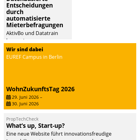
Entscheidungen
durch
automatisierte
Mieterbefragungen
AktivBo und Datatrain
kooperieren –
Immobilienunternehmen
Wir sind dabei
profitieren: Die nahtlose
EUREF Campus in Berlin
Integration der Lösungen
von AktivBo und
Datatrain ermöglicht
automatisiert ausgelöste,
WohnZukunftsTag 2026
zielgerichtete
29. Juni 2026
–
Mieterbefragungen – eine
30. Juni 2026
starke Grundlage für
intelligente,
PropTechCheck
datengestützte
What’s up, Start-up?
Entscheidungen.
Eine neue Website führt innovationsfreudige