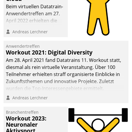
anspruchsvollen
Beim virtuellen Datatrain-
Aufgaben und
Anwendertreffen am 27.
abnehmendem
April 2022 erhielten die
Nachwuchs?
Teilnehmerinnen und
Andreas Lerchner
Teilnehmer kurzweilige
Einblicke in innovative
Anwendertreffen
Cloud-Strategien und -
Workout 2021: Digital Diversity
Lösungen mit hohem
Am 28. April 2021 fand Datatrains 11. Workout statt,
Zukunftspotenzial.
diesmal als rein virtuelle Veranstaltung. Über 100
Teilnehmer erhielten straff organisierte Einblicke in
Zukunftsthemen und innovative Projekte. Zuletzt
wurden die Top-Interessengebiete ermittelt.
Andreas Lerchner
Branchentreffen
Workout 2023:
Neuronaler
Aktivsport