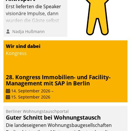
Erst lieferten die Speaker
visionäre Impulse, dann
wurden die Gäste selbst
aktiv und sammelten
Nadja Hußmann
methodisch
Vernetzungsideen fürs
Wir sind dabei
Quartier. Dazwischen
Kongress
zeigte Datatrain, was es
Neues zu bieten hat.
28. Kongress Immobilien- und Facility-
Management mit SAP in Berlin
14. September 2026
–
15. September 2026
Berliner Wohnungstauschportal
Guter Schnitt bei Wohnungstausch
Die landeseigenen Wohnungsbaugesellschaften