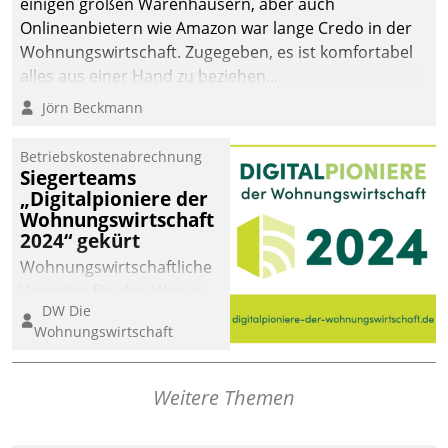
einigen großen Warenhäusern, aber auch
Onlineanbietern wie Amazon war lange Credo in der
Wohnungswirtschaft. Zugegeben, es ist komfortabel
alles aus einer Hand zu beziehen...
Jörn Beckmann
Betriebskostenabrechnung
Siegerteams
„Digitalpioniere der
Wohnungswirtschaft
2024“ gekürt
Wohnungswirtschaftliche
Vorreiter für den Weg in
DW Die
eine digitale Zukunft zu
Wohnungswirtschaft
finden, ist das Ziel des
Awards „Digitalpioniere
der
Weitere Themen
Wohnungswirtschaft“.
Bewerben können sich