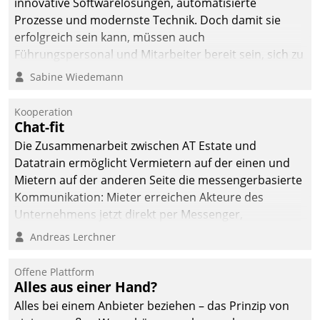
innovative Softwarelösungen, automatisierte
Prozesse und modernste Technik. Doch damit sie
erfolgreich sein kann, müssen auch
Führungspersonal und Mitarbeiter bereit sein, sich zu
verändern und anzupassen, sonst werden sie an ihr
Sabine Wiedemann
scheitern.
Kooperation
Chat-fit
Die Zusammenarbeit zwischen AT Estate und
Datatrain ermöglicht Vermietern auf der einen und
Mietern auf der anderen Seite die messengerbasierte
Kommunikation: Mieter erreichen Akteure des
Unternehmens jetzt direkt per Messenger,
Mitarbeiter oder Dienstleister empfangen oder
Andreas Lerchner
versenden die Nachrichten via Cockpit.
Offene Plattform
Alles aus einer Hand?
Alles bei einem Anbieter beziehen – das Prinzip von