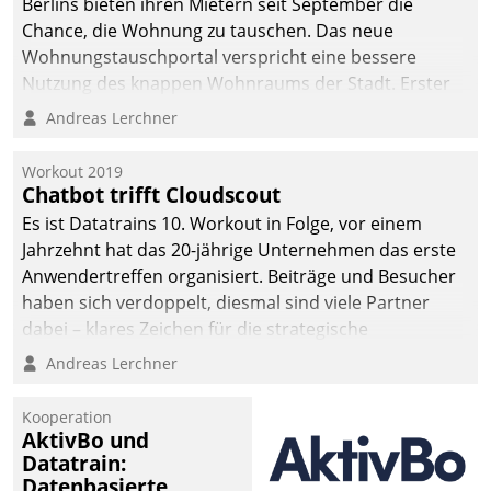
Berlins bieten ihren Mietern seit September die
Chance, die Wohnung zu tauschen. Das neue
Wohnungstauschportal verspricht eine bessere
Nutzung des knappen Wohnraums der Stadt. Erster
Anwendungsfall für Datatrains Lösung API-Hub mit
Andreas Lerchner
Schnittstellen zu den ERP-Systemen der
Unternehmen.
Workout 2019
Chatbot trifft Cloudscout
Es ist Datatrains 10. Workout in Folge, vor einem
Jahrzehnt hat das 20-jährige Unternehmen das erste
Anwendertreffen organisiert. Beiträge und Besucher
haben sich verdoppelt, diesmal sind viele Partner
dabei – klares Zeichen für die strategische
Fokussierung auf den Kunden.
Andreas Lerchner
Kooperation
AktivBo und
Datatrain:
Datenbasierte