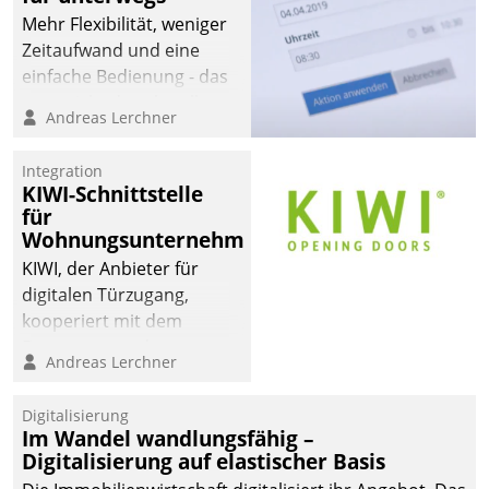
Mehr Flexibilität, weniger
Zeitaufwand und eine
einfache Bedienung - das
verspricht das aktuelle
Andreas Lerchner
Cockpit für mobile
Mitarbeiter von
Integration
Datatrain. Die meravis
KIWI-Schnittstelle
Wohnungsbau- und
für
Immobilien GmbH hat
Wohnungsunternehmen
sich dabei für den Betrieb
KIWI, der Anbieter für
der Lösung über die SAP
digitalen Türzugang,
Cloud Platform
kooperiert mit dem
entschieden - als erstes
Beratungs- und
Andreas Lerchner
Unternehmen am
Softwareentwicklungshaus
Wohnungsmarkt.
Datatrain.
Digitalisierung
Im Wandel wandlungsfähig –
Digitalisierung auf elastischer Basis