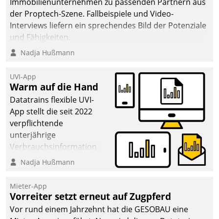
Immobilienunternehmen zu passenden Partnern aus
der Proptech-Szene. Fallbeispiele und Video-
Interviews liefern ein sprechendes Bild der Potenziale
und Fähigkeiten.
Nadja Hußmann
UVI-App
Warm auf die Hand
Datatrains flexible UVI-
App stellt die seit 2022
verpflichtende
unterjährige
Verbrauchsinformation
schnell, zuverlässig und
Nadja Hußmann
leicht bekömmlich bereit:
Die monatlichen
Mieter-App
Mitteilungen zum
Vorreiter setzt erneut auf Zugpferd
Heizungs- und
Vor rund einem Jahrzehnt hat die GESOBAU eine
Wasserverbrauch gehen