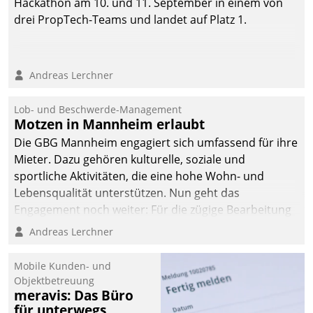
Hackathon am 10. und 11. September in einem von
drei PropTech-Teams und landet auf Platz 1.
Andreas Lerchner
Lob- und Beschwerde-Management
Motzen in Mannheim erlaubt
Die GBG Mannheim engagiert sich umfassend für ihre
Mieter. Dazu gehören kulturelle, soziale und
sportliche Aktivitäten, die eine hohe Wohn- und
Lebensqualität unterstützen. Nun geht das
Engagement noch weiter: Für die zügige Bearbeitung
von Beschwerden – oder Lob – richtet das
Andreas Lerchner
Unternehmen mit Datatrains Applikation fürs Lob-
und Beschwerde-Management einen eigenen Kanal
Mobile Kunden- und
ein.
Objektbetreuung
meravis: Das Büro
für unterwegs