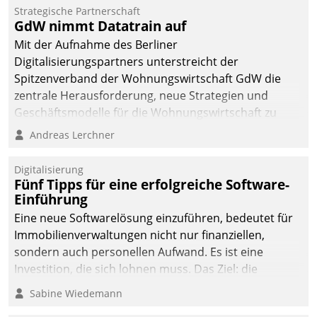
Strategische Partnerschaft
GdW nimmt Datatrain auf
Mit der Aufnahme des Berliner
Digitalisierungspartners unterstreicht der
Spitzenverband der Wohnungswirtschaft GdW die
zentrale Herausforderung, neue Strategien und
Geschäftsmodelle für die Wohnungswirtschaft zu
entwickeln.
Andreas Lerchner
Digitalisierung
Fünf Tipps für eine erfolgreiche Software-
Einführung
Eine neue Softwarelösung einzuführen, bedeutet für
Immobilienverwaltungen nicht nur finanziellen,
sondern auch personellen Aufwand. Es ist eine
Investition, die sich lohnen muss. Das Ziel: die
nachhaltige Optimierung der Geschäftsabläufe. Damit
Sabine Wiedemann
dieses Ziel erreicht wird, sollten einige Grundregeln