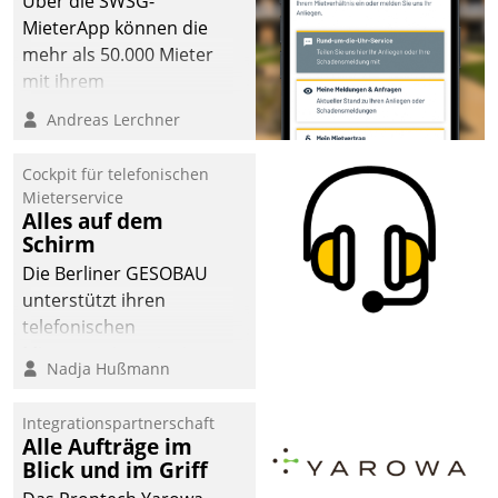
Über die SWSG-
MieterApp können die
mehr als 50.000 Mieter
mit ihrem
Wohnungsunternehmen
Andreas Lerchner
kommunizieren, auf dem
Laufenden bleiben, Daten
Cockpit für telefonischen
einsehen und ändern
Mieterservice
oder
Alles auf dem
Schirm
Schadensmeldungen
abgeben – rund um die
Die Berliner GESOBAU
Uhr.
unterstützt ihren
telefonischen
Mieterservice mit einem
Nadja Hußmann
digitalen Cockpit, das
situationsbezogen
Integrationspartnerschaft
passende Fragen und
Alle Aufträge im
Schlagworte auswirft.
Blick und im Griff
Eine intuitive