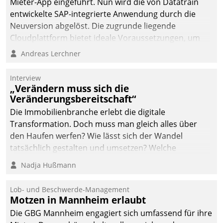
Mieter-App eingeführt. Nun wird die von Datatrain
entwickelte SAP-integrierte Anwendung durch die
Neuversion abgelöst. Die zugrunde liegende
Cloudplattform bietet ideale Voraussetzungen, um
die Funktionalität der App zu erweitern und weitere
Andreas Lerchner
innovative Apps, auch von Drittanbietern, in SAP zu
integrieren.
Interview
„Verändern muss sich die
Veränderungsbereitschaft“
Die Immobilienbranche erlebt die digitale
Transformation. Doch muss man gleich alles über
den Haufen werfen? Wie lässt sich der Wandel
tatsächlich gestalten und umsetzen? Welche
Argumente zählen wirklich?
Nadja Hußmann
Lob- und Beschwerde-Management
Motzen in Mannheim erlaubt
Die GBG Mannheim engagiert sich umfassend für ihre