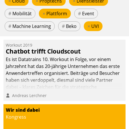
×
Cloud
×
Proptechs
×
Dienstleister
#
Mobilität
×
Plattform
#
Event
#
Machine Learning
#
Beko
×
UVI
Workout 2019
Chatbot trifft Cloudscout
Es ist Datatrains 10. Workout in Folge, vor einem
Jahrzehnt hat das 20-jährige Unternehmen das erste
Anwendertreffen organisiert. Beiträge und Besucher
haben sich verdoppelt, diesmal sind viele Partner
dabei – klares Zeichen für die strategische
Fokussierung auf den Kunden.
Andreas Lerchner
Wir sind dabei
Kongress