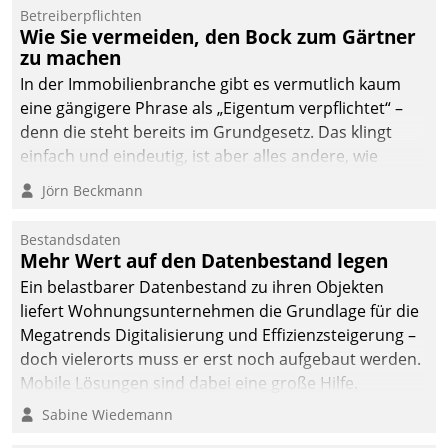
dafür ein Team
Betreiberpflichten
Wie Sie vermeiden, den Bock zum Gärtner
bestehend aus
zu machen
Wohnungsunternehmen
und PropTech.
In der Immobilienbranche gibt es vermutlich kaum
eine gängigere Phrase als „Eigentum verpflichtet“ –
denn die steht bereits im Grundgesetz. Das klingt
einfach und eindeutig, ist aber alles andere, wie
Branchenbeschäftigte wissen. Denn mit der
Jörn Beckmann
Verantwortung folgen Verpflichtungen.
Bestandsdaten
Mehr Wert auf den Datenbestand legen
Ein belastbarer Datenbestand zu ihren Objekten
liefert Wohnungsunternehmen die Grundlage für die
Megatrends Digitalisierung und Effizienzsteigerung –
doch vielerorts muss er erst noch aufgebaut werden.
Mobile Lösungen sind dabei eine große Hilfe.
Sabine Wiedemann