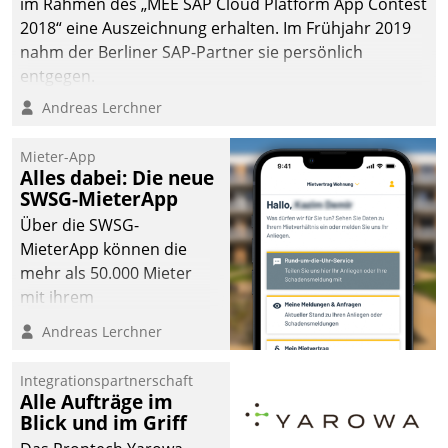
im Rahmen des „MEE SAP Cloud Platform App Contest
die Bereitschaft, sich zu überprüfen, zu hinterfragen
2018“ eine Auszeichnung erhalten. Im Frühjahr 2019
und zu verändern.
nahm der Berliner SAP-Partner sie persönlich
entgegen.
Andreas Lerchner
Mieter-App
Alles dabei: Die neue
SWSG-MieterApp
Über die SWSG-
MieterApp können die
mehr als 50.000 Mieter
mit ihrem
Wohnungsunternehmen
Andreas Lerchner
kommunizieren, auf dem
Laufenden bleiben, Daten
Integrationspartnerschaft
einsehen und ändern
Alle Aufträge im
oder
Blick und im Griff
Schadensmeldungen