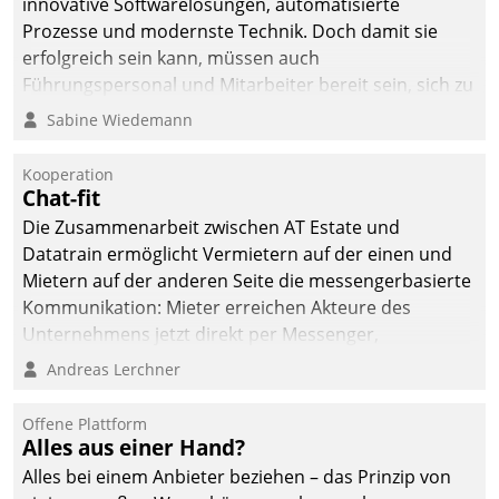
innovative Softwarelösungen, automatisierte
Prozesse und modernste Technik. Doch damit sie
erfolgreich sein kann, müssen auch
Führungspersonal und Mitarbeiter bereit sein, sich zu
verändern und anzupassen, sonst werden sie an ihr
Sabine Wiedemann
scheitern.
Kooperation
Chat-fit
Die Zusammenarbeit zwischen AT Estate und
Datatrain ermöglicht Vermietern auf der einen und
Mietern auf der anderen Seite die messengerbasierte
Kommunikation: Mieter erreichen Akteure des
Unternehmens jetzt direkt per Messenger,
Mitarbeiter oder Dienstleister empfangen oder
Andreas Lerchner
versenden die Nachrichten via Cockpit.
Offene Plattform
Alles aus einer Hand?
Alles bei einem Anbieter beziehen – das Prinzip von