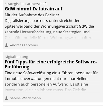
Strategische Partnerschaft
GdW nimmt Datatrain auf
Mit der Aufnahme des Berliner
Digitalisierungspartners unterstreicht der
Spitzenverband der Wohnungswirtschaft GdW die
zentrale Herausforderung, neue Strategien und
Geschäftsmodelle für die Wohnungswirtschaft zu
entwickeln.
Andreas Lerchner
Digitalisierung
Fünf Tipps für eine erfolgreiche Software-
Einführung
Eine neue Softwarelösung einzuführen, bedeutet für
Immobilienverwaltungen nicht nur finanziellen,
sondern auch personellen Aufwand. Es ist eine
Investition, die sich lohnen muss. Das Ziel: die
nachhaltige Optimierung der Geschäftsabläufe. Damit
Sabine Wiedemann
dieses Ziel erreicht wird, sollten einige Grundregeln