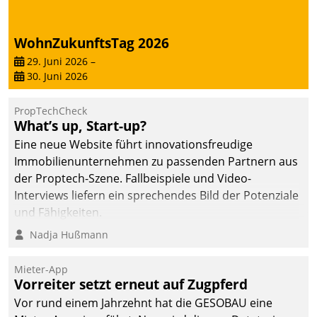
Dialogführung ermöglicht
dem externen
WohnZukunftsTag 2026
Serviceteam, Anrufe von
Mietenden zügiger und
29. Juni 2026
–
30. Juni 2026
effizienter zu bearbeiten.
PropTechCheck
What’s up, Start-up?
Eine neue Website führt innovationsfreudige
Immobilienunternehmen zu passenden Partnern aus
der Proptech-Szene. Fallbeispiele und Video-
Interviews liefern ein sprechendes Bild der Potenziale
und Fähigkeiten.
Nadja Hußmann
Mieter-App
Vorreiter setzt erneut auf Zugpferd
Vor rund einem Jahrzehnt hat die GESOBAU eine