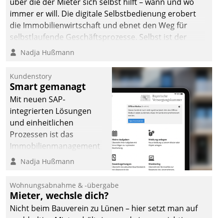
über die der Mieter sich selbst hilft – wann und wo
immer er will. Die digitale Selbstbedienung erobert
die Immobilienwirtschaft und ebnet den Weg für
selbstlaufende Geschäftsprozesse. Selbst ist der
Kunde und smart der Serviceanbieter.
Nadja Hußmann
Kundenstory
Smart gemanagt
Mit neuen SAP-
integrierten Lösungen
und einheitlichen
Prozessen ist das
Immobilienmanagement
der Bayerischen
Nadja Hußmann
Versorgungskammer im
Ressort Kapitalanlage für
Wohnungsabnahme & -übergabe
künftige Aufgaben und
Mieter, wechsle dich?
Herausforderungen
Nicht beim Bauverein zu Lünen – hier setzt man auf
gerüstet.