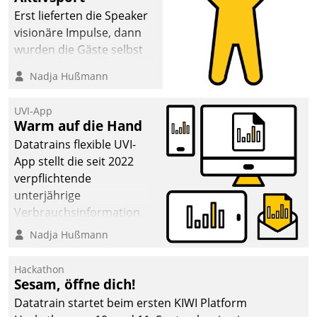
Erst lieferten die Speaker
visionäre Impulse, dann
wurden die Gäste selbst
aktiv und sammelten
Nadja Hußmann
methodisch
Vernetzungsideen fürs
UVI-App
Quartier. Dazwischen
Warm auf die Hand
zeigte Datatrain, was es
Datatrains flexible UVI-
Neues zu bieten hat.
App stellt die seit 2022
verpflichtende
unterjährige
Verbrauchsinformation
schnell, zuverlässig und
Nadja Hußmann
leicht bekömmlich bereit:
Die monatlichen
Hackathon
Mitteilungen zum
Sesam, öffne dich!
Heizungs- und
Datatrain startet beim ersten KIWI Platform
Wasserverbrauch gehen