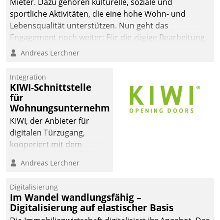
Mieter. Dazu gehören kulturelle, soziale und
sportliche Aktivitäten, die eine hohe Wohn- und
Lebensqualität unterstützen. Nun geht das
Engagement noch weiter: Für die zügige Bearbeitung
von Beschwerden – oder Lob – richtet das
Andreas Lerchner
Unternehmen mit Datatrains Applikation fürs Lob-
und Beschwerde-Management einen eigenen Kanal
Integration
ein.
KIWI-Schnittstelle
für
Wohnungsunternehmen
KIWI, der Anbieter für
digitalen Türzugang,
kooperiert mit dem
Beratungs- und
Andreas Lerchner
Softwareentwicklungshaus
Datatrain.
Digitalisierung
Im Wandel wandlungsfähig –
Digitalisierung auf elastischer Basis