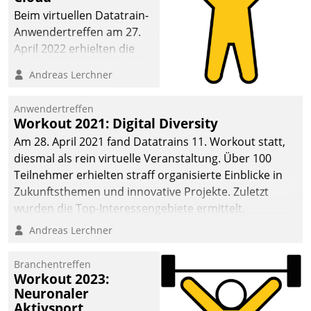
anspruchsvollen
Beim virtuellen Datatrain-
Aufgaben und
Anwendertreffen am 27.
abnehmendem
April 2022 erhielten die
Nachwuchs?
Teilnehmerinnen und
Andreas Lerchner
Teilnehmer kurzweilige
Einblicke in innovative
Anwendertreffen
Cloud-Strategien und -
Workout 2021: Digital Diversity
Lösungen mit hohem
Am 28. April 2021 fand Datatrains 11. Workout statt,
Zukunftspotenzial.
diesmal als rein virtuelle Veranstaltung. Über 100
Teilnehmer erhielten straff organisierte Einblicke in
Zukunftsthemen und innovative Projekte. Zuletzt
wurden die Top-Interessengebiete ermittelt.
Andreas Lerchner
Branchentreffen
Workout 2023:
Neuronaler
Aktivsport