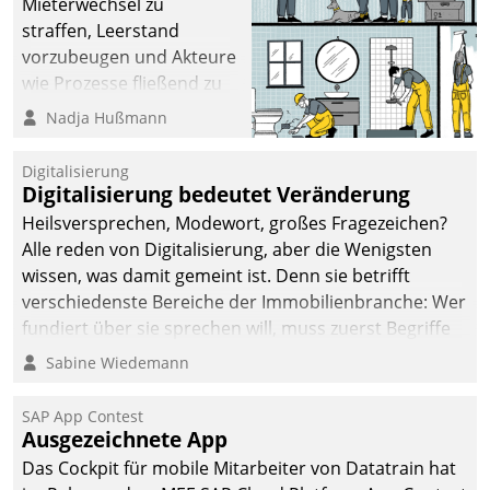
Mieterwechsel zu
straffen, Leerstand
vorzubeugen und Akteure
wie Prozesse fließend zu
vernetzen, nutzt die
Nadja Hußmann
Berliner Gewobag seit
Jahresbeginn eine
Digitalisierung
Überblick, Einsicht und
Digitalisierung bedeutet Veränderung
Eingriff bietende Lösung.
Heilsversprechen, Modewort, großes Fragezeichen?
Zur Entwicklung setzte
Alle reden von Digitalisierung, aber die Wenigsten
man auf
wissen, was damit gemeint ist. Denn sie betrifft
Cloudtechnologie,
verschiedenste Bereiche der Immobilienbranche: Wer
bewährte und Startup-
fundiert über sie sprechen will, muss zuerst Begriffe
Partner sowie erstmals
klären. Ein Aspekt ist die betriebliche Optimierung:
Sabine Wiedemann
agile Projektmethoden.
Moderne Softwarelösungen ermöglichen große
Einsparungen durch optimierte und automatisierte
SAP App Contest
Prozesse. Doch man darf nicht zu viel erwarten: Allein
Ausgezeichnete App
mit der Einführung einer neuen Software ist es nicht
Das Cockpit für mobile Mitarbeiter von Datatrain hat
getan. Die Digitalisierung erfordert von Unternehmen