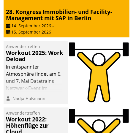
28. Kongress Immobilien- und Facility-
Management mit SAP in Berlin
14. September 2026
–
15. September 2026
Anwendertreffen
Workout 2025: Work
Deload
In entspannter
Atmosphäre findet am 6.
und 7. Mai Datatrains
Netzwerk-Event im
Kunden- und Partnerkreis
Nadja Hußmann
statt. Zentrale Frage: Wie
lassen sich
Anwendertreffen
Mammutprojekte
Workout 2022:
meistern und Workloads
Höhenflüge zur
Cloud
wuppen – bei zunehmend