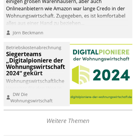
einigen großen Warenhäusern, aber auch
Onlineanbietern wie Amazon war lange Credo in der
Wohnungswirtschaft. Zugegeben, es ist komfortabel
alles aus einer Hand zu beziehen...
Jörn Beckmann
Betriebskostenabrechnung
Siegerteams
„Digitalpioniere der
Wohnungswirtschaft
2024“ gekürt
Wohnungswirtschaftliche
Vorreiter für den Weg in
DW Die
eine digitale Zukunft zu
Wohnungswirtschaft
finden, ist das Ziel des
Awards „Digitalpioniere
der
Weitere Themen
Wohnungswirtschaft“.
Bewerben können sich