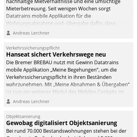
nachhaltige Mietverhältnisse und eine umsichtige
Mieterbetreuung. Seit wenigen Wochen sorgt
Datatrains mobile Applikation für die
Wohnungsabnahme und -übergabe dafür, dass
Mieter wohlgeordnet kommen und, so es sein muss,
Andreas Lerchner
gehen können.
Verkehrssicherungspflicht
Hanseat sichert Verkehrswege neu
Die Bremer BREBAU nutzt mit Gewinn Datatrains
mobile Applikation „Meine Begehungen“, um die
Verkehrssicherungspflicht in ihren Beständen
wahrzunehmen. Mit „Meine Abnahmen & Übergaben“
ist nun ein weiteres Modul des Mobilen Cockpits im
Einsatz.
Andreas Lerchner
Objektsanierung
Gewobag digitalisiert Objektsanierung
Bei rund 70.000 Bestandswohnungen stehen bei der