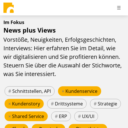
Im Fokus
News plus Views
Vorstöße, Neuigkeiten, Erfolgsgeschichten,
Interviews: Hier erfahren Sie im Detail, wie
wir digitalisieren und Sie profitieren können.
Steuern Sie über die Auswahl der Stichworte,
was Sie interessiert.
#
Schnittstellen, API
×
Kundenservice
×
Kundenstory
#
Drittsysteme
#
Strategie
×
Shared Service
#
ERP
#
UX/UI