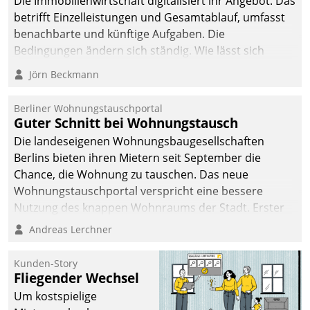
Die Immobilienwirtschaft digitalisiert ihr Angebot. Das
betrifft Einzelleistungen und Gesamtablauf, umfasst
benachbarte und künftige Aufgaben. Die
Bedingungen ändern sich ständig. Wie lässt sich
technisch die Kontrolle wahren und zugleich Freiraum
Jörn Beckmann
fürs Wachsen öffnen?
Berliner Wohnungstauschportal
Guter Schnitt bei Wohnungstausch
Die landeseigenen Wohnungsbaugesellschaften
Berlins bieten ihren Mietern seit September die
Chance, die Wohnung zu tauschen. Das neue
Wohnungstauschportal verspricht eine bessere
Nutzung des knappen Wohnraums der Stadt. Erster
Anwendungsfall für Datatrains Lösung API-Hub mit
Andreas Lerchner
Schnittstellen zu den ERP-Systemen der
Unternehmen.
Kunden-Story
Fliegender Wechsel
Um kostspielige