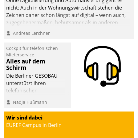
Ohne Digitalisierung und Automatisierung geht es
sich dabei für den Betrieb
nicht: Auch in der Wohnungswirtschaft stehen die
der Lösung über die SAP
Zeichen daher schon längst auf digital – wenn auch,
Cloud Platform
zugegebenermaßen, behutsamer als in anderen
entschieden - als erstes
Branchen.
Andreas Lerchner
Unternehmen am
Wohnungsmarkt.
Cockpit für telefonischen
Mieterservice
Alles auf dem
Schirm
Die Berliner GESOBAU
unterstützt ihren
telefonischen
Mieterservice mit einem
Nadja Hußmann
digitalen Cockpit, das
situationsbezogen
Wir sind dabei
passende Fragen und
EUREF Campus in Berlin
Schlagworte auswirft.
Eine intuitive