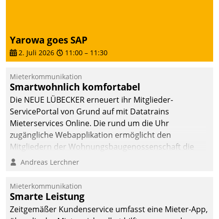
von AktivBo und
Datatrain ermöglicht
automatisiert ausgelöste,
zielgerichtete
Yarowa goes SAP
Mieterbefragungen – eine
2. Juli 2026
11:00
–
11:30
starke Grundlage für
intelligente,
Mieterkommunikation
datengestützte
Smartwohnlich komfortabel
Entscheidungen.
Die NEUE LÜBECKER erneuert ihr Mitglieder-
ServicePortal von Grund auf mit Datatrains
Mieterservices Online. Die rund um die Uhr
zugängliche Webapplikation ermöglicht den
Mitgliedern der Wohnungs­bau­genossenschaft die
Kontaktaufnahme per Smartphone, Tablet oder PC.
Andreas Lerchner
Mieterkommunikation
Smarte Leistung
Zeitgemäßer Kundenservice umfasst eine Mieter-App,