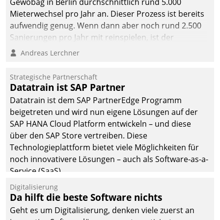
Gewobag in Berlin durchschnittlich rund 5.000
Mieterwechsel pro Jahr an. Dieser Prozess ist bereits
aufwendig genug. Wenn dann aber noch rund 2.500
Sanierungen pro Jahr mit reinspielen, ist der
Betreuungs- und Organisationsaufwand immens. Im
Andreas Lerchner
Rahmen ihrer Digitalisierungsstrategie hat das
kommunale Wohnungsbauunternehmen daher
Strategische Partnerschaft
gemeinsam mit der Berliner Datatrain GmbH den
Datatrain ist SAP Partner
Teilprozess der Objektsanierung digitalisiert.
Datatrain ist dem SAP PartnerEdge Programm
beigetreten und wird nun eigene Lösungen auf der
SAP HANA Cloud Platform entwickeln – und diese
über den SAP Store vertreiben. Diese
Technologieplattform bietet viele Möglichkeiten für
noch innovativere Lösungen – auch als Software-as-a-
Service (SaaS).
Digitalisierung
Da hilft die beste Software nichts
Geht es um Digitalisierung, denken viele zuerst an