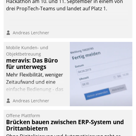
Hackathon am 10. und 11. September in einem von
automatisiert, vollständig
drei PropTech-Teams und landet auf Platz 1.
und auf Wunsch über
mehrere zuvor
festgelegte
Andreas Lerchner
Kommunikationswege bei
den Empfängern ein.
Mobile Kunden- und
Objektbetreuung
meravis: Das Büro
für unterwegs
Mehr Flexibilität, weniger
Zeitaufwand und eine
einfache Bedienung - das
verspricht das aktuelle
Andreas Lerchner
Cockpit für mobile
Mitarbeiter von
Offene Plattform
Datatrain. Die meravis
Brücken bauen zwischen ERP-System und
Wohnungsbau- und
Drittanbietern
Immobilien GmbH hat