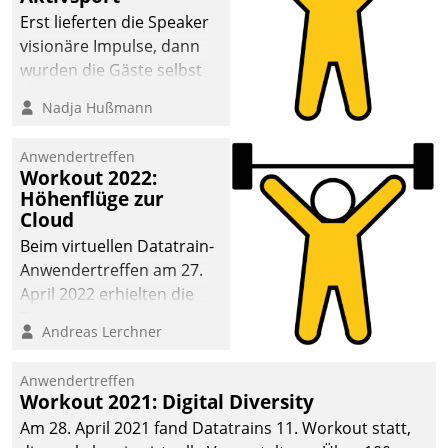
anspruchsvollen
Erst lieferten die Speaker
Aufgaben und
visionäre Impulse, dann
abnehmendem
wurden die Gäste selbst
Nachwuchs?
aktiv und sammelten
Nadja Hußmann
methodisch
Vernetzungsideen fürs
Anwendertreffen
Quartier. Dazwischen
Workout 2022:
zeigte Datatrain, was es
Höhenflüge zur
Neues zu bieten hat.
Cloud
Beim virtuellen Datatrain-
Anwendertreffen am 27.
April 2022 erhielten die
Teilnehmerinnen und
Andreas Lerchner
Teilnehmer kurzweilige
Einblicke in innovative
Anwendertreffen
Cloud-Strategien und -
Workout 2021: Digital Diversity
Lösungen mit hohem
Am 28. April 2021 fand Datatrains 11. Workout statt,
Zukunftspotenzial.