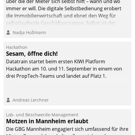
über die der Mieter sich selbst hilft – wann und wo
immer er will. Die digitale Selbstbedienung erobert
die Immobilienwirtschaft und ebnet den Weg für
selbstlaufende Geschäftsprozesse. Selbst ist der
Kunde und smart der Serviceanbieter.
Nadja Hußmann
Hackathon
Sesam, öffne dich!
Datatrain startet beim ersten KIWI Platform
Hackathon am 10. und 11. September in einem von
drei PropTech-Teams und landet auf Platz 1.
Andreas Lerchner
Lob- und Beschwerde-Management
Motzen in Mannheim erlaubt
Die GBG Mannheim engagiert sich umfassend für ihre