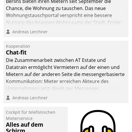
Berlins bieten ihren Mietern seit September die
sich dabei für den Betrieb
Chance, die Wohnung zu tauschen. Das neue
der Lösung über die SAP
Wohnungstauschportal verspricht eine bessere
Cloud Platform
Nutzung des knappen Wohnraums der Stadt. Erster
entschieden - als erstes
Anwendungsfall für Datatrains Lösung API-Hub mit
Andreas Lerchner
Unternehmen am
Schnittstellen zu den ERP-Systemen der
Wohnungsmarkt.
Unternehmen.
Kooperation
Chat-fit
Die Zusammenarbeit zwischen AT Estate und
Datatrain ermöglicht Vermietern auf der einen und
Mietern auf der anderen Seite die messengerbasierte
Kommunikation: Mieter erreichen Akteure des
Unternehmens jetzt direkt per Messenger,
Mitarbeiter oder Dienstleister empfangen oder
Andreas Lerchner
versenden die Nachrichten via Cockpit.
Cockpit für telefonischen
Mieterservice
Alles auf dem
Schirm