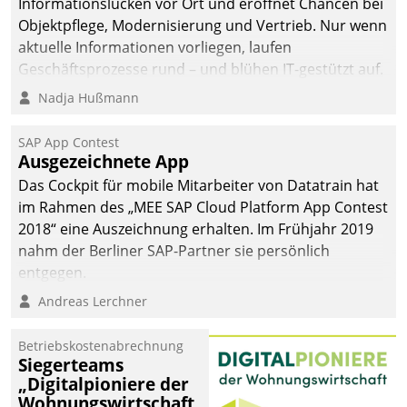
Informationslücken vor Ort und eröffnet Chancen bei
Objektpflege, Modernisierung und Vertrieb. Nur wenn
aktuelle Informationen vorliegen, laufen
Geschäftsprozesse rund – und blühen IT-gestützt auf.
Nadja Hußmann
SAP App Contest
Ausgezeichnete App
Das Cockpit für mobile Mitarbeiter von Datatrain hat
im Rahmen des „MEE SAP Cloud Platform App Contest
2018“ eine Auszeichnung erhalten. Im Frühjahr 2019
nahm der Berliner SAP-Partner sie persönlich
entgegen.
Andreas Lerchner
Betriebskostenabrechnung
Siegerteams
„Digitalpioniere der
Wohnungswirtschaft