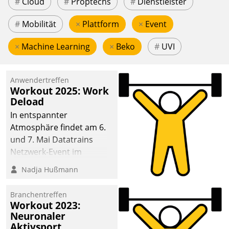
#
Cloud
#
Proptechs
#
Dienstleister
#
Mobilität
×
Plattform
×
Event
×
Machine Learning
×
Beko
#
UVI
Anwendertreffen
Workout 2025: Work
Deload
In entspannter
Atmosphäre findet am 6.
und 7. Mai Datatrains
Netzwerk-Event im
Kunden- und Partnerkreis
Nadja Hußmann
statt. Zentrale Frage: Wie
lassen sich
Branchentreffen
Mammutprojekte
Workout 2023:
meistern und Workloads
Neuronaler
Aktivsport
wuppen – bei zunehmend