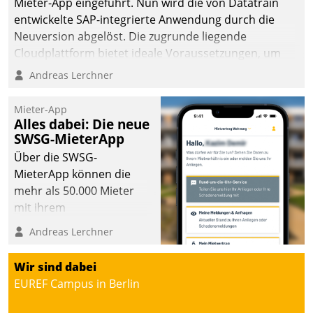
Mieter-App eingeführt. Nun wird die von Datatrain
entwickelte SAP-integrierte Anwendung durch die
Neuversion abgelöst. Die zugrunde liegende
Cloudplattform bietet ideale Voraussetzungen, um
die Funktionalität der App zu erweitern und weitere
Andreas Lerchner
innovative Apps, auch von Drittanbietern, in SAP zu
integrieren.
Mieter-App
Alles dabei: Die neue
SWSG-MieterApp
Über die SWSG-
MieterApp können die
mehr als 50.000 Mieter
mit ihrem
Wohnungsunternehmen
Andreas Lerchner
kommunizieren, auf dem
Laufenden bleiben, Daten
Wir sind dabei
einsehen und ändern
EUREF Campus in Berlin
oder
Schadensmeldungen