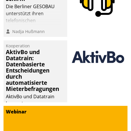
Die Berliner GESOBAU
unterstützt ihren
telefonischen
Mieterservice mit einem
Nadja Hußmann
digitalen Cockpit, das
situationsbezogen
Kooperation
passende Fragen und
AktivBo und
Schlagworte auswirft.
Datatrain:
Eine intuitive
Datenbasierte
Entscheidungen
Dialogführung ermöglicht
durch
dem externen
automatisierte
Serviceteam, Anrufe von
Mieterbefragungen
Mietenden zügiger und
AktivBo und Datatrain
effizienter zu bearbeiten.
kooperieren –
Immobilienunternehmen
Webinar
profitieren: Die nahtlose
Integration der Lösungen