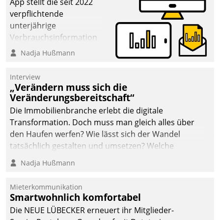
App stellt die seit 2022
verpflichtende
unterjährige
Verbrauchsinformation
schnell, zuverlässig und
Nadja Hußmann
leicht bekömmlich bereit:
Die monatlichen
Interview
Mitteilungen zum
„Verändern muss sich die
Veränderungsbereitschaft“
Heizungs- und
Wasserverbrauch gehen
Die Immobilienbranche erlebt die digitale
automatisiert, vollständig
Transformation. Doch muss man gleich alles über
und auf Wunsch über
den Haufen werfen? Wie lässt sich der Wandel
mehrere zuvor
tatsächlich gestalten und umsetzen? Welche
festgelegte
Argumente zählen wirklich?
Nadja Hußmann
Kommunikationswege bei
den Empfängern ein.
Mieterkommunikation
Smartwohnlich komfortabel
Die NEUE LÜBECKER erneuert ihr Mitglieder-