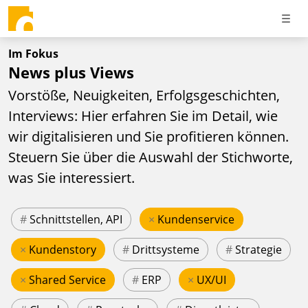
Im Fokus
News plus Views
Vorstöße, Neuigkeiten, Erfolgsgeschichten,
Interviews: Hier erfahren Sie im Detail, wie
wir digitalisieren und Sie profitieren können.
Steuern Sie über die Auswahl der Stichworte,
was Sie interessiert.
#
Schnittstellen, API
×
Kundenservice
×
Kundenstory
#
Drittsysteme
#
Strategie
×
Shared Service
#
ERP
×
UX/UI