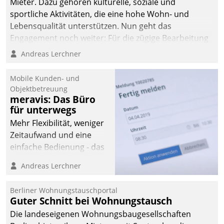
Mieter. Dazu gehören kulturelle, soziale und
sportliche Aktivitäten, die eine hohe Wohn- und
Lebensqualität unterstützen. Nun geht das
Engagement noch weiter: Für die zügige Bearbeitung
von Beschwerden – oder Lob – richtet das
Andreas Lerchner
Unternehmen mit Datatrains Applikation fürs Lob-
und Beschwerde-Management einen eigenen Kanal
Mobile Kunden- und
ein.
Objektbetreuung
meravis: Das Büro
für unterwegs
Mehr Flexibilität, weniger
Zeitaufwand und eine
einfache Bedienung - das
verspricht das aktuelle
Andreas Lerchner
Cockpit für mobile
Mitarbeiter von
Berliner Wohnungstauschportal
Datatrain. Die meravis
Guter Schnitt bei Wohnungstausch
Wohnungsbau- und
Die landeseigenen Wohnungsbaugesellschaften
Immobilien GmbH hat