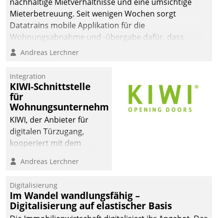
nachhaltige Mietverhältnisse und eine umsichtige
Mieterbetreuung. Seit wenigen Wochen sorgt
Datatrains mobile Applikation für die
Wohnungsabnahme und -übergabe dafür, dass
Mieter wohlgeordnet kommen und, so es sein muss,
Andreas Lerchner
gehen können.
Integration
KIWI-Schnittstelle
für
Wohnungsunternehmen
KIWI, der Anbieter für
digitalen Türzugang,
kooperiert mit dem
Beratungs- und
Andreas Lerchner
Softwareentwicklungshaus
Datatrain.
Digitalisierung
Im Wandel wandlungsfähig –
Digitalisierung auf elastischer Basis