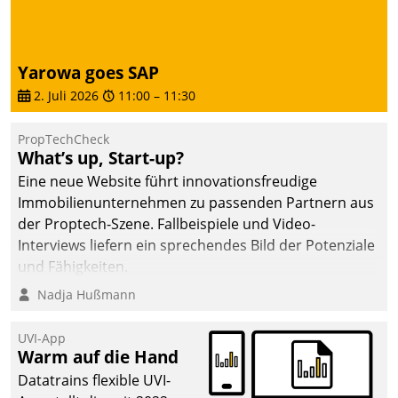
von AktivBo und
Datatrain ermöglicht
automatisiert ausgelöste,
zielgerichtete
Yarowa goes SAP
Mieterbefragungen – eine
2. Juli 2026
11:00
–
11:30
starke Grundlage für
intelligente,
PropTechCheck
datengestützte
What’s up, Start-up?
Entscheidungen.
Eine neue Website führt innovationsfreudige
Immobilienunternehmen zu passenden Partnern aus
der Proptech-Szene. Fallbeispiele und Video-
Interviews liefern ein sprechendes Bild der Potenziale
und Fähigkeiten.
Nadja Hußmann
UVI-App
Warm auf die Hand
Datatrains flexible UVI-