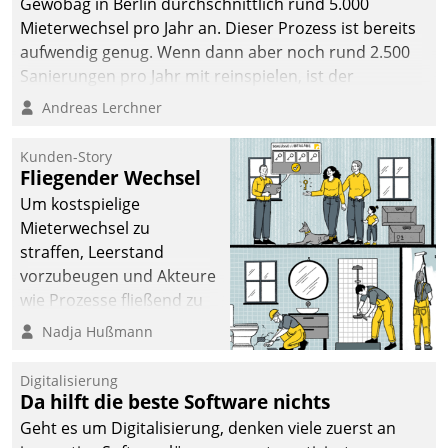
Gewobag in Berlin durchschnittlich rund 5.000
Mieterwechsel pro Jahr an. Dieser Prozess ist bereits
aufwendig genug. Wenn dann aber noch rund 2.500
Sanierungen pro Jahr mit reinspielen, ist der
Betreuungs- und Organisationsaufwand immens. Im
Andreas Lerchner
Rahmen ihrer Digitalisierungsstrategie hat das
kommunale Wohnungsbauunternehmen daher
Kunden-Story
gemeinsam mit der Berliner Datatrain GmbH den
Fliegender Wechsel
Teilprozess der Objektsanierung digitalisiert.
Um kostspielige
Mieterwechsel zu
straffen, Leerstand
vorzubeugen und Akteure
wie Prozesse fließend zu
vernetzen, nutzt die
Nadja Hußmann
Berliner Gewobag seit
Jahresbeginn eine
Digitalisierung
Überblick, Einsicht und
Da hilft die beste Software nichts
Eingriff bietende Lösung.
Geht es um Digitalisierung, denken viele zuerst an
Zur Entwicklung setzte