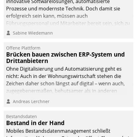
innovative Softwarelösungen, automatisierte
man auf
Prozesse und modernste Technik. Doch damit sie
Cloudtechnologie,
erfolgreich sein kann, müssen auch
bewährte und Startup-
Führungspersonal und Mitarbeiter bereit sein, sich zu
Partner sowie erstmals
verändern und anzupassen, sonst werden sie an ihr
Sabine Wiedemann
agile Projektmethoden.
scheitern.
Offene Plattform
Brücken bauen zwischen ERP-System und
Drittanbietern
Ohne Digitalisierung und Automatisierung geht es
nicht: Auch in der Wohnungswirtschaft stehen die
Zeichen daher schon längst auf digital – wenn auch,
zugegebenermaßen, behutsamer als in anderen
Branchen.
Andreas Lerchner
Bestandsdaten
Bestand in der Hand
Mobiles Bestandsdatenmanagement schließt