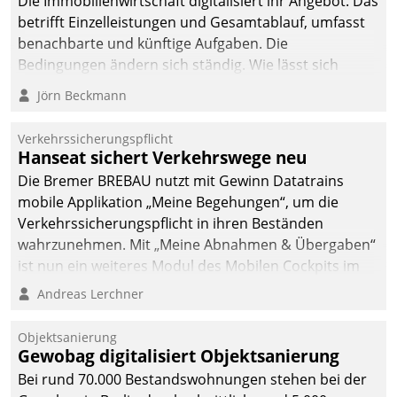
Die Immobilienwirtschaft digitalisiert ihr Angebot. Das
betrifft Einzelleistungen und Gesamtablauf, umfasst
benachbarte und künftige Aufgaben. Die
Bedingungen ändern sich ständig. Wie lässt sich
technisch die Kontrolle wahren und zugleich Freiraum
Jörn Beckmann
fürs Wachsen öffnen?
Verkehrssicherungspflicht
Hanseat sichert Verkehrswege neu
Die Bremer BREBAU nutzt mit Gewinn Datatrains
mobile Applikation „Meine Begehungen“, um die
Verkehrssicherungspflicht in ihren Beständen
wahrzunehmen. Mit „Meine Abnahmen & Übergaben“
ist nun ein weiteres Modul des Mobilen Cockpits im
Einsatz.
Andreas Lerchner
Objektsanierung
Gewobag digitalisiert Objektsanierung
Bei rund 70.000 Bestandswohnungen stehen bei der