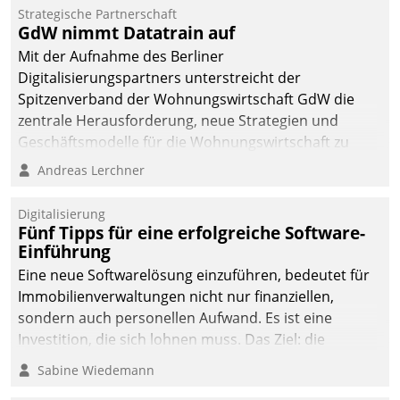
Strategische Partnerschaft
GdW nimmt Datatrain auf
Mit der Aufnahme des Berliner
Digitalisierungspartners unterstreicht der
Spitzenverband der Wohnungswirtschaft GdW die
zentrale Herausforderung, neue Strategien und
Geschäftsmodelle für die Wohnungswirtschaft zu
entwickeln.
Andreas Lerchner
Digitalisierung
Fünf Tipps für eine erfolgreiche Software-
Einführung
Eine neue Softwarelösung einzuführen, bedeutet für
Immobilienverwaltungen nicht nur finanziellen,
sondern auch personellen Aufwand. Es ist eine
Investition, die sich lohnen muss. Das Ziel: die
nachhaltige Optimierung der Geschäftsabläufe. Damit
Sabine Wiedemann
dieses Ziel erreicht wird, sollten einige Grundregeln