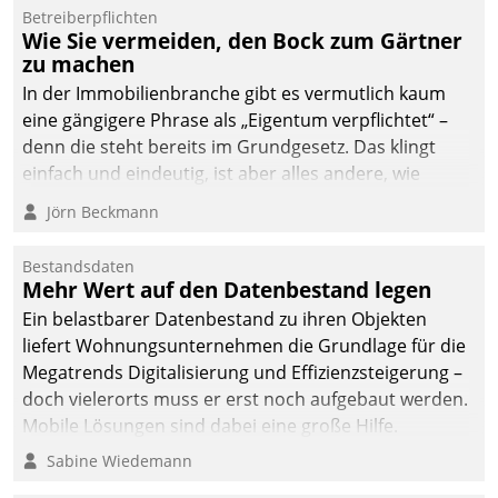
Betreiberpflichten
deutscher
Wie Sie vermeiden, den Bock zum Gärtner
Wohnungsunternehmen
zu machen
– und beschleunigt damit
In der Immobilienbranche gibt es vermutlich kaum
den Weg vom
eine gängigere Phrase als „Eigentum verpflichtet“ –
Mieteranliegen zum
denn die steht bereits im Grundgesetz. Das klingt
Dienstleisterauftrag.
einfach und eindeutig, ist aber alles andere, wie
Branchenbeschäftigte wissen. Denn mit der
Jörn Beckmann
Verantwortung folgen Verpflichtungen.
Bestandsdaten
Mehr Wert auf den Datenbestand legen
Ein belastbarer Datenbestand zu ihren Objekten
liefert Wohnungsunternehmen die Grundlage für die
Megatrends Digitalisierung und Effizienzsteigerung –
doch vielerorts muss er erst noch aufgebaut werden.
Mobile Lösungen sind dabei eine große Hilfe.
Sabine Wiedemann