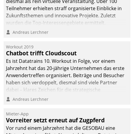
diesmal als rein virtuelle Veranstaltung. Über 100
Teilnehmer erhielten straff organisierte Einblicke in
Zukunftsthemen und innovative Projekte. Zuletzt
wurden die Top-Interessengebiete ermittelt.
Andreas Lerchner
Workout 2019
Chatbot trifft Cloudscout
Es ist Datatrains 10. Workout in Folge, vor einem
Jahrzehnt hat das 20-jährige Unternehmen das erste
Anwendertreffen organisiert. Beiträge und Besucher
haben sich verdoppelt, diesmal sind viele Partner
dabei – klares Zeichen für die strategische
Fokussierung auf den Kunden.
Andreas Lerchner
Mieter-App
Vorreiter setzt erneut auf Zugpferd
Vor rund einem Jahrzehnt hat die GESOBAU eine