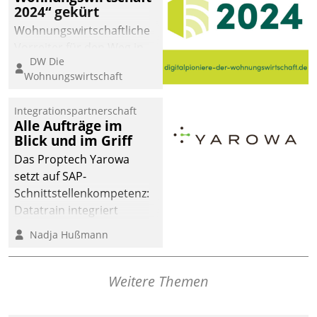
2024“ gekürt
Wohnungswirtschaftliche
Vorreiter für den Weg in
DW Die
eine digitale Zukunft zu
Wohnungswirtschaft
finden, ist das Ziel des
Awards „Digitalpioniere
Integrationspartnerschaft
der
Alle Aufträge im
Wohnungswirtschaft“.
Blick und im Griff
Bewerben können sich
Das Proptech Yarowa
dafür ein Team
setzt auf SAP-
bestehend aus
Schnittstellenkompetenz:
Wohnungsunternehmen
Datatrain integriert
und PropTech.
Yarowas Portal zur
Nadja Hußmann
Vergabe und Verwaltung
von Aufträgen der
operativen
Weitere Themen
Instandhaltung in die
SAP-Systemlandschaft