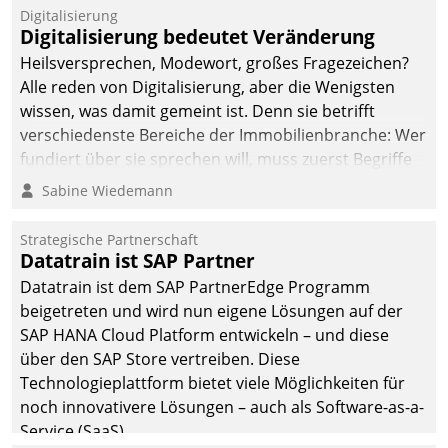
befolgt werden.
Digitalisierung
Digitalisierung bedeutet Veränderung
Heilsversprechen, Modewort, großes Fragezeichen?
Alle reden von Digitalisierung, aber die Wenigsten
wissen, was damit gemeint ist. Denn sie betrifft
verschiedenste Bereiche der Immobilienbranche: Wer
fundiert über sie sprechen will, muss zuerst Begriffe
klären. Ein Aspekt ist die betriebliche Optimierung:
Sabine Wiedemann
Moderne Softwarelösungen ermöglichen große
Einsparungen durch optimierte und automatisierte
Strategische Partnerschaft
Prozesse. Doch man darf nicht zu viel erwarten: Allein
Datatrain ist SAP Partner
mit der Einführung einer neuen Software ist es nicht
Datatrain ist dem SAP PartnerEdge Programm
getan. Die Digitalisierung erfordert von Unternehmen
beigetreten und wird nun eigene Lösungen auf der
die Bereitschaft, sich zu überprüfen, zu hinterfragen
SAP HANA Cloud Platform entwickeln – und diese
und zu verändern.
über den SAP Store vertreiben. Diese
Technologieplattform bietet viele Möglichkeiten für
noch innovativere Lösungen – auch als Software-as-a-
Service (SaaS).