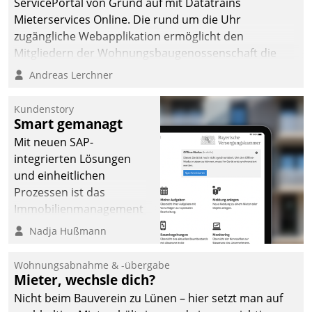
ServicePortal von Grund auf mit Datatrains
Mieterservices Online. Die rund um die Uhr
zugängliche Webapplikation ermöglicht den
Mitgliedern der Wohnungs­bau­genossenschaft die
Kontaktaufnahme per Smartphone, Tablet oder PC.
Andreas Lerchner
Kundenstory
Smart gemanagt
Mit neuen SAP-
integrierten Lösungen
und einheitlichen
Prozessen ist das
Immobilienmanagement
der Bayerischen
Nadja Hußmann
Versorgungskammer im
Ressort Kapitalanlage für
Wohnungsabnahme & -übergabe
künftige Aufgaben und
Mieter, wechsle dich?
Herausforderungen
Nicht beim Bauverein zu Lünen – hier setzt man auf
gerüstet.