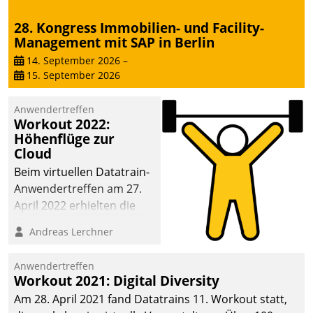
28. Kongress Immobilien- und Facility-
Management mit SAP in Berlin
14. September 2026
–
15. September 2026
Anwendertreffen
Workout 2022:
Höhenflüge zur
Cloud
Beim virtuellen Datatrain-
Anwendertreffen am 27.
April 2022 erhielten die
Teilnehmerinnen und
Andreas Lerchner
Teilnehmer kurzweilige
Einblicke in innovative
Anwendertreffen
Cloud-Strategien und -
Workout 2021: Digital Diversity
Lösungen mit hohem
Am 28. April 2021 fand Datatrains 11. Workout statt,
Zukunftspotenzial.