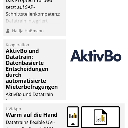
Das Proptech Yarowa
setzt auf SAP-
Schnittstellenkompetenz:
Datatrain integriert
Yarowas Portal zur
Nadja Hußmann
Vergabe und Verwaltung
von Aufträgen der
Kooperation
operativen
AktivBo und
Instandhaltung in die
Datatrain:
Datenbasierte
SAP-Systemlandschaft
Entscheidungen
deutscher
durch
Wohnungsunternehmen
automatisierte
– und beschleunigt damit
Mieterbefragungen
den Weg vom
AktivBo und Datatrain
Mieteranliegen zum
kooperieren –
Dienstleisterauftrag.
Immobilienunternehmen
UVI-App
Warm auf die Hand
profitieren: Die nahtlose
Integration der Lösungen
Datatrains flexible UVI-