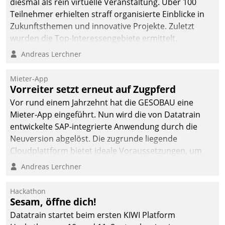
diesmal als rein virtuelle Veranstaltung. Über 100
Teilnehmer erhielten straff organisierte Einblicke in
Zukunftsthemen und innovative Projekte. Zuletzt
wurden die Top-Interessengebiete ermittelt.
Andreas Lerchner
Mieter-App
Vorreiter setzt erneut auf Zugpferd
Vor rund einem Jahrzehnt hat die GESOBAU eine
Mieter-App eingeführt. Nun wird die von Datatrain
entwickelte SAP-integrierte Anwendung durch die
Neuversion abgelöst. Die zugrunde liegende
Cloudplattform bietet ideale Voraussetzungen, um
die Funktionalität der App zu erweitern und weitere
Andreas Lerchner
innovative Apps, auch von Drittanbietern, in SAP zu
integrieren.
Hackathon
Sesam, öffne dich!
Datatrain startet beim ersten KIWI Platform