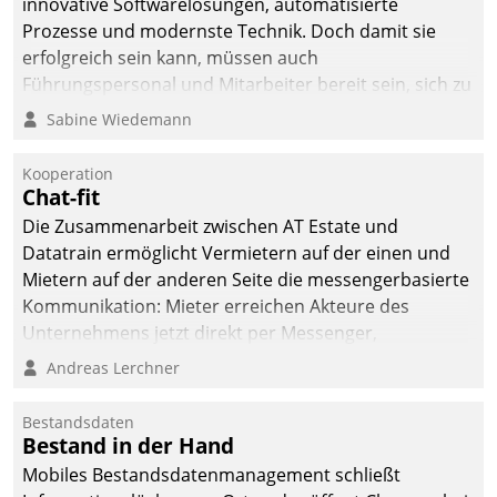
innovative Softwarelösungen, automatisierte
die Bereitschaft, sich zu überprüfen, zu hinterfragen
Prozesse und modernste Technik. Doch damit sie
und zu verändern.
erfolgreich sein kann, müssen auch
Führungspersonal und Mitarbeiter bereit sein, sich zu
verändern und anzupassen, sonst werden sie an ihr
Sabine Wiedemann
scheitern.
Kooperation
Chat-fit
Die Zusammenarbeit zwischen AT Estate und
Datatrain ermöglicht Vermietern auf der einen und
Mietern auf der anderen Seite die messengerbasierte
Kommunikation: Mieter erreichen Akteure des
Unternehmens jetzt direkt per Messenger,
Mitarbeiter oder Dienstleister empfangen oder
Andreas Lerchner
versenden die Nachrichten via Cockpit.
Bestandsdaten
Bestand in der Hand
Mobiles Bestandsdatenmanagement schließt