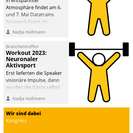
In entspannter
Atmosphäre findet am 6.
und 7. Mai Datatrains
Netzwerk-Event im
Kunden- und Partnerkreis
Nadja Hußmann
statt. Zentrale Frage: Wie
lassen sich
Branchentreffen
Mammutprojekte
Workout 2023:
meistern und Workloads
Neuronaler
Aktivsport
wuppen – bei zunehmend
anspruchsvollen
Erst lieferten die Speaker
Aufgaben und
visionäre Impulse, dann
abnehmendem
wurden die Gäste selbst
Nachwuchs?
aktiv und sammelten
Nadja Hußmann
methodisch
Vernetzungsideen fürs
Wir sind dabei
Quartier. Dazwischen
Kongress
zeigte Datatrain, was es
Neues zu bieten hat.