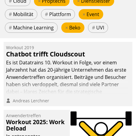
#
Cloud
×
Proptechs
×
Dienstleister
#
Mobilität
#
Plattform
×
Event
#
Machine Learning
×
Beko
#
UVI
Workout 2019
Chatbot trifft Cloudscout
Es ist Datatrains 10. Workout in Folge, vor einem
Jahrzehnt hat das 20-jährige Unternehmen das erste
Anwendertreffen organisiert. Beiträge und Besucher
haben sich verdoppelt, diesmal sind viele Partner
dabei – klares Zeichen für die strategische
Fokussierung auf den Kunden.
Andreas Lerchner
Anwendertreffen
Workout 2025: Work
Deload