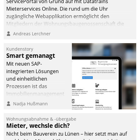
ServicePortal von Grund auf mit Datatrains
Mieterservices Online. Die rund um die Uhr
zugängliche Webapplikation ermöglicht den
Mitgliedern der Wohnungs­bau­genossenschaft die
Kontaktaufnahme per Smartphone, Tablet oder PC.
Andreas Lerchner
Kundenstory
Smart gemanagt
Mit neuen SAP-
integrierten Lösungen
und einheitlichen
Prozessen ist das
Immobilienmanagement
der Bayerischen
Nadja Hußmann
Versorgungskammer im
Ressort Kapitalanlage für
Wohnungsabnahme & -übergabe
künftige Aufgaben und
Mieter, wechsle dich?
Herausforderungen
Nicht beim Bauverein zu Lünen – hier setzt man auf
gerüstet.