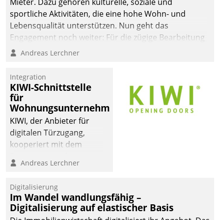
Mieter. Dazu gehören kulturelle, soziale und
sportliche Aktivitäten, die eine hohe Wohn- und
Lebensqualität unterstützen. Nun geht das
Engagement noch weiter: Für die zügige Bearbeitung
von Beschwerden – oder Lob – richtet das
Andreas Lerchner
Unternehmen mit Datatrains Applikation fürs Lob-
und Beschwerde-Management einen eigenen Kanal
Integration
ein.
KIWI-Schnittstelle
für
Wohnungsunternehmen
KIWI, der Anbieter für
digitalen Türzugang,
kooperiert mit dem
Beratungs- und
Andreas Lerchner
Softwareentwicklungshaus
Datatrain.
Digitalisierung
Im Wandel wandlungsfähig –
Digitalisierung auf elastischer Basis