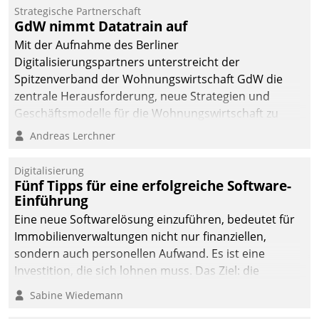
Strategische Partnerschaft
GdW nimmt Datatrain auf
Mit der Aufnahme des Berliner
Digitalisierungspartners unterstreicht der
Spitzenverband der Wohnungswirtschaft GdW die
zentrale Herausforderung, neue Strategien und
Geschäftsmodelle für die Wohnungswirtschaft zu
entwickeln.
Andreas Lerchner
Digitalisierung
Fünf Tipps für eine erfolgreiche Software-
Einführung
Eine neue Softwarelösung einzuführen, bedeutet für
Immobilienverwaltungen nicht nur finanziellen,
sondern auch personellen Aufwand. Es ist eine
Investition, die sich lohnen muss. Das Ziel: die
nachhaltige Optimierung der Geschäftsabläufe. Damit
Sabine Wiedemann
dieses Ziel erreicht wird, sollten einige Grundregeln