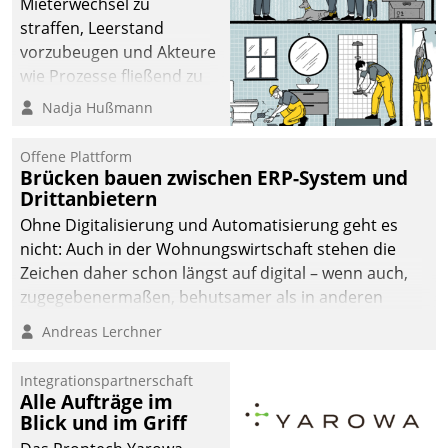
Mieterwechsel zu
straffen, Leerstand
vorzubeugen und Akteure
wie Prozesse fließend zu
vernetzen, nutzt die
Nadja Hußmann
Berliner Gewobag seit
Jahresbeginn eine
Offene Plattform
Überblick, Einsicht und
Brücken bauen zwischen ERP-System und
Drittanbietern
Eingriff bietende Lösung.
Zur Entwicklung setzte
Ohne Digitalisierung und Automatisierung geht es
man auf
nicht: Auch in der Wohnungswirtschaft stehen die
Cloudtechnologie,
Zeichen daher schon längst auf digital – wenn auch,
bewährte und Startup-
zugegebenermaßen, behutsamer als in anderen
Partner sowie erstmals
Branchen.
Andreas Lerchner
agile Projektmethoden.
Integrationspartnerschaft
Alle Aufträge im
Blick und im Griff