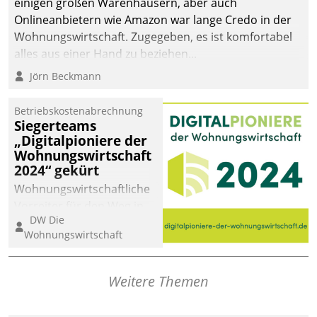
einigen großen Warenhäusern, aber auch
Onlineanbietern wie Amazon war lange Credo in der
Wohnungswirtschaft. Zugegeben, es ist komfortabel
alles aus einer Hand zu beziehen...
Jörn Beckmann
Betriebskostenabrechnung
Siegerteams
„Digitalpioniere der
Wohnungswirtschaft
2024“ gekürt
Wohnungswirtschaftliche
Vorreiter für den Weg in
DW Die
eine digitale Zukunft zu
Wohnungswirtschaft
finden, ist das Ziel des
Awards „Digitalpioniere
der
Weitere Themen
Wohnungswirtschaft“.
Bewerben können sich