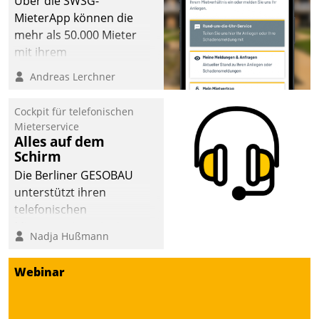
Über die SWSG-
sich dabei für den Betrieb
MieterApp können die
der Lösung über die SAP
mehr als 50.000 Mieter
Cloud Platform
mit ihrem
entschieden - als erstes
Wohnungsunternehmen
Andreas Lerchner
Unternehmen am
kommunizieren, auf dem
Wohnungsmarkt.
Laufenden bleiben, Daten
Cockpit für telefonischen
einsehen und ändern
Mieterservice
oder
Alles auf dem
Schirm
Schadensmeldungen
abgeben – rund um die
Die Berliner GESOBAU
Uhr.
unterstützt ihren
telefonischen
Mieterservice mit einem
Nadja Hußmann
digitalen Cockpit, das
situationsbezogen
Webinar
passende Fragen und
Schlagworte auswirft.
Eine intuitive