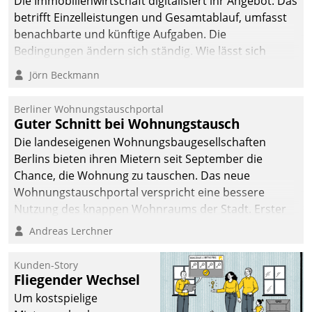
Die Immobilienwirtschaft digitalisiert ihr Angebot. Das
betrifft Einzelleistungen und Gesamtablauf, umfasst
benachbarte und künftige Aufgaben. Die
Bedingungen ändern sich ständig. Wie lässt sich
technisch die Kontrolle wahren und zugleich Freiraum
Jörn Beckmann
fürs Wachsen öffnen?
Berliner Wohnungstauschportal
Guter Schnitt bei Wohnungstausch
Die landeseigenen Wohnungsbaugesellschaften
Berlins bieten ihren Mietern seit September die
Chance, die Wohnung zu tauschen. Das neue
Wohnungstauschportal verspricht eine bessere
Nutzung des knappen Wohnraums der Stadt. Erster
Anwendungsfall für Datatrains Lösung API-Hub mit
Andreas Lerchner
Schnittstellen zu den ERP-Systemen der
Unternehmen.
Kunden-Story
Fliegender Wechsel
Um kostspielige