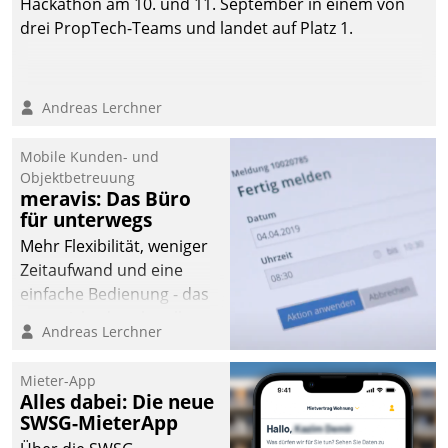
Hackathon am 10. und 11. September in einem von
drei PropTech-Teams und landet auf Platz 1.
Andreas Lerchner
Mobile Kunden- und
Objektbetreuung
meravis: Das Büro
für unterwegs
Mehr Flexibilität, weniger
Zeitaufwand und eine
einfache Bedienung - das
verspricht das aktuelle
Andreas Lerchner
Cockpit für mobile
Mitarbeiter von
Mieter-App
Datatrain. Die meravis
Alles dabei: Die neue
Wohnungsbau- und
SWSG-MieterApp
Immobilien GmbH hat