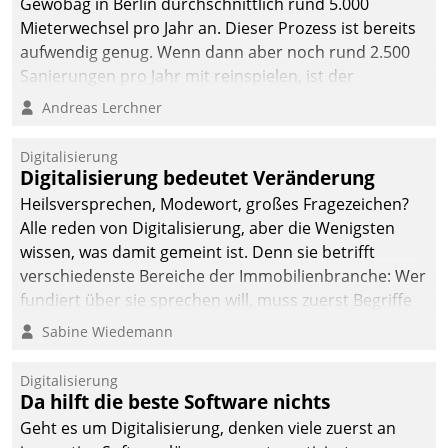
Gewobag in Berlin durchschnittlich rund 5.000
Mieterwechsel pro Jahr an. Dieser Prozess ist bereits
aufwendig genug. Wenn dann aber noch rund 2.500
Sanierungen pro Jahr mit reinspielen, ist der
Betreuungs- und Organisationsaufwand immens. Im
Andreas Lerchner
Rahmen ihrer Digitalisierungsstrategie hat das
kommunale Wohnungsbauunternehmen daher
Digitalisierung
gemeinsam mit der Berliner Datatrain GmbH den
Digitalisierung bedeutet Veränderung
Teilprozess der Objektsanierung digitalisiert.
Heilsversprechen, Modewort, großes Fragezeichen?
Alle reden von Digitalisierung, aber die Wenigsten
wissen, was damit gemeint ist. Denn sie betrifft
verschiedenste Bereiche der Immobilienbranche: Wer
fundiert über sie sprechen will, muss zuerst Begriffe
klären. Ein Aspekt ist die betriebliche Optimierung:
Sabine Wiedemann
Moderne Softwarelösungen ermöglichen große
Einsparungen durch optimierte und automatisierte
Digitalisierung
Prozesse. Doch man darf nicht zu viel erwarten: Allein
Da hilft die beste Software nichts
mit der Einführung einer neuen Software ist es nicht
Geht es um Digitalisierung, denken viele zuerst an
getan. Die Digitalisierung erfordert von Unternehmen