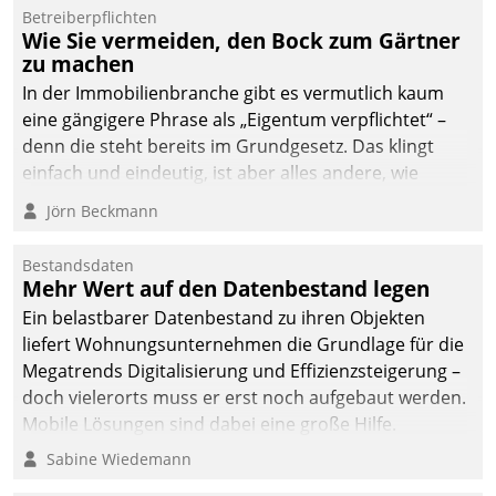
dafür ein Team
Betreiberpflichten
Wie Sie vermeiden, den Bock zum Gärtner
bestehend aus
zu machen
Wohnungsunternehmen
und PropTech.
In der Immobilienbranche gibt es vermutlich kaum
eine gängigere Phrase als „Eigentum verpflichtet“ –
denn die steht bereits im Grundgesetz. Das klingt
einfach und eindeutig, ist aber alles andere, wie
Branchenbeschäftigte wissen. Denn mit der
Jörn Beckmann
Verantwortung folgen Verpflichtungen.
Bestandsdaten
Mehr Wert auf den Datenbestand legen
Ein belastbarer Datenbestand zu ihren Objekten
liefert Wohnungsunternehmen die Grundlage für die
Megatrends Digitalisierung und Effizienzsteigerung –
doch vielerorts muss er erst noch aufgebaut werden.
Mobile Lösungen sind dabei eine große Hilfe.
Sabine Wiedemann