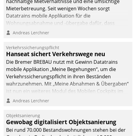
nachhaltige Mietverhältnisse und eine umsichtige
Mieterbetreuung. Seit wenigen Wochen sorgt
Datatrains mobile Applikation für die
Wohnungsabnahme und -übergabe dafür, dass
Mieter wohlgeordnet kommen und, so es sein muss,
Andreas Lerchner
gehen können.
Verkehrssicherungspflicht
Hanseat sichert Verkehrswege neu
Die Bremer BREBAU nutzt mit Gewinn Datatrains
mobile Applikation „Meine Begehungen“, um die
Verkehrssicherungspflicht in ihren Beständen
wahrzunehmen. Mit „Meine Abnahmen & Übergaben“
ist nun ein weiteres Modul des Mobilen Cockpits im
Einsatz.
Andreas Lerchner
Objektsanierung
Gewobag digitalisiert Objektsanierung
Bei rund 70.000 Bestandswohnungen stehen bei der