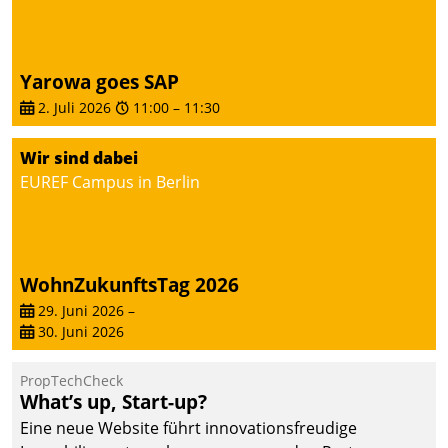
Dialogführung ermöglicht
dem externen
Serviceteam, Anrufe von
Yarowa goes SAP
Mietenden zügiger und
2. Juli 2026
11:00
–
11:30
effizienter zu bearbeiten.
Wir sind dabei
EUREF Campus in Berlin
WohnZukunftsTag 2026
29. Juni 2026
–
30. Juni 2026
PropTechCheck
What’s up, Start-up?
Eine neue Website führt innovationsfreudige