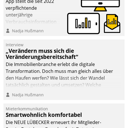
von AktivBo und
App stellt die seit 2022
Datatrain ermöglicht
verpflichtende
automatisiert ausgelöste,
unterjährige
zielgerichtete
Verbrauchsinformation
Mieterbefragungen – eine
schnell, zuverlässig und
Nadja Hußmann
starke Grundlage für
leicht bekömmlich bereit:
intelligente,
Die monatlichen
Interview
datengestützte
Mitteilungen zum
„Verändern muss sich die
Entscheidungen.
Veränderungsbereitschaft“
Heizungs- und
Wasserverbrauch gehen
Die Immobilienbranche erlebt die digitale
automatisiert, vollständig
Transformation. Doch muss man gleich alles über
und auf Wunsch über
den Haufen werfen? Wie lässt sich der Wandel
mehrere zuvor
tatsächlich gestalten und umsetzen? Welche
festgelegte
Argumente zählen wirklich?
Nadja Hußmann
Kommunikationswege bei
den Empfängern ein.
Mieterkommunikation
Smartwohnlich komfortabel
Die NEUE LÜBECKER erneuert ihr Mitglieder-