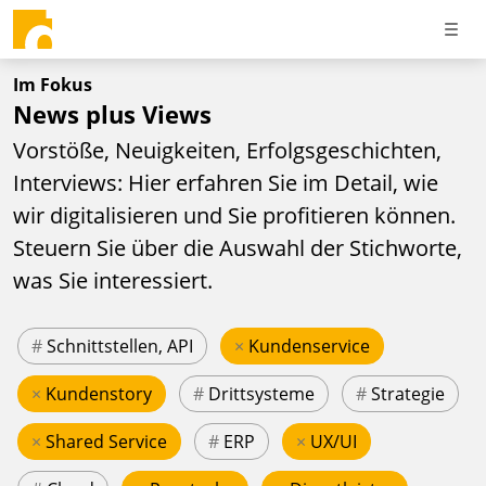
Im Fokus
News plus Views
Vorstöße, Neuigkeiten, Erfolgsgeschichten,
Interviews: Hier erfahren Sie im Detail, wie
wir digitalisieren und Sie profitieren können.
Steuern Sie über die Auswahl der Stichworte,
was Sie interessiert.
#
Schnittstellen, API
×
Kundenservice
×
Kundenstory
#
Drittsysteme
#
Strategie
×
Shared Service
#
ERP
×
UX/UI