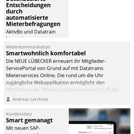
Entscheidungen
deutscher
durch
Wohnungsunternehmen
automatisierte
– und beschleunigt damit
Mieterbefragungen
den Weg vom
AktivBo und Datatrain
Mieteranliegen zum
kooperieren –
Dienstleisterauftrag.
Immobilienunternehmen
Mieterkommunikation
Smartwohnlich komfortabel
profitieren: Die nahtlose
Integration der Lösungen
Die NEUE LÜBECKER erneuert ihr Mitglieder-
von AktivBo und
ServicePortal von Grund auf mit Datatrains
Datatrain ermöglicht
Mieterservices Online. Die rund um die Uhr
automatisiert ausgelöste,
zugängliche Webapplikation ermöglicht den
zielgerichtete
Mitgliedern der Wohnungs­bau­genossenschaft die
Mieterbefragungen – eine
Kontaktaufnahme per Smartphone, Tablet oder PC.
Andreas Lerchner
starke Grundlage für
intelligente,
Kundenstory
datengestützte
Smart gemanagt
Entscheidungen.
Mit neuen SAP-