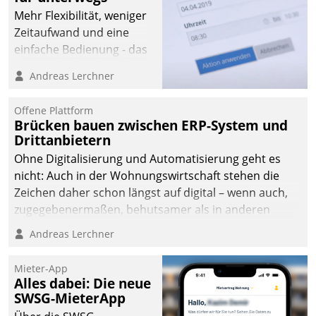
Mehr Flexibilität, weniger
Zeitaufwand und eine
einfache Bedienung - das
verspricht das aktuelle
Andreas Lerchner
Cockpit für mobile
Mitarbeiter von
Offene Plattform
Datatrain. Die meravis
Brücken bauen zwischen ERP-System und
Wohnungsbau- und
Drittanbietern
Immobilien GmbH hat
Ohne Digitalisierung und Automatisierung geht es
sich dabei für den Betrieb
nicht: Auch in der Wohnungswirtschaft stehen die
der Lösung über die SAP
Zeichen daher schon längst auf digital – wenn auch,
Cloud Platform
zugegebenermaßen, behutsamer als in anderen
entschieden - als erstes
Branchen.
Andreas Lerchner
Unternehmen am
Wohnungsmarkt.
Mieter-App
Alles dabei: Die neue
SWSG-MieterApp