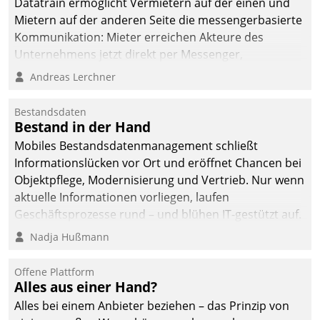
Datatrain ermöglicht Vermietern auf der einen und
Mietern auf der anderen Seite die messengerbasierte
Kommunikation: Mieter erreichen Akteure des
Unternehmens jetzt direkt per Messenger,
Mitarbeiter oder Dienstleister empfangen oder
Andreas Lerchner
versenden die Nachrichten via Cockpit.
Bestandsdaten
Bestand in der Hand
Mobiles Bestandsdatenmanagement schließt
Informationslücken vor Ort und eröffnet Chancen bei
Objektpflege, Modernisierung und Vertrieb. Nur wenn
aktuelle Informationen vorliegen, laufen
Geschäftsprozesse rund – und blühen IT-gestützt auf.
Nadja Hußmann
Offene Plattform
Alles aus einer Hand?
Alles bei einem Anbieter beziehen – das Prinzip von