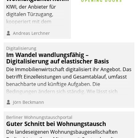
KIWI, der Anbieter für
digitalen Türzugang,
kooperiert mit dem
Beratungs- und
Andreas Lerchner
Softwareentwicklungshaus
Datatrain.
Digitalisierung
Im Wandel wandlungsfähig –
Digitalisierung auf elastischer Basis
Die Immobilienwirtschaft digitalisiert ihr Angebot. Das
betrifft Einzelleistungen und Gesamtablauf, umfasst
benachbarte und künftige Aufgaben. Die
Bedingungen ändern sich ständig. Wie lässt sich
technisch die Kontrolle wahren und zugleich Freiraum
Jörn Beckmann
fürs Wachsen öffnen?
Berliner Wohnungstauschportal
Guter Schnitt bei Wohnungstausch
Die landeseigenen Wohnungsbaugesellschaften