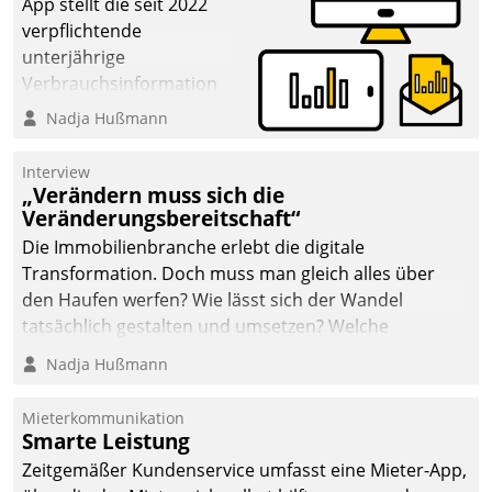
App stellt die seit 2022
verpflichtende
unterjährige
Verbrauchsinformation
schnell, zuverlässig und
Nadja Hußmann
leicht bekömmlich bereit:
Die monatlichen
Interview
Mitteilungen zum
„Verändern muss sich die
Veränderungsbereitschaft“
Heizungs- und
Wasserverbrauch gehen
Die Immobilienbranche erlebt die digitale
automatisiert, vollständig
Transformation. Doch muss man gleich alles über
und auf Wunsch über
den Haufen werfen? Wie lässt sich der Wandel
mehrere zuvor
tatsächlich gestalten und umsetzen? Welche
festgelegte
Argumente zählen wirklich?
Nadja Hußmann
Kommunikationswege bei
den Empfängern ein.
Mieterkommunikation
Smarte Leistung
Zeitgemäßer Kundenservice umfasst eine Mieter-App,