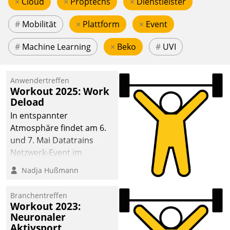
×
Cloud
×
Proptechs
×
Dienstleister
#
Mobilität
×
Plattform
×
Event
#
Machine Learning
×
Beko
#
UVI
Anwendertreffen
Workout 2025: Work
Deload
In entspannter
Atmosphäre findet am 6.
und 7. Mai Datatrains
Netzwerk-Event im
Kunden- und Partnerkreis
Nadja Hußmann
statt. Zentrale Frage: Wie
lassen sich
Branchentreffen
Mammutprojekte
Workout 2023:
meistern und Workloads
Neuronaler
Aktivsport
wuppen – bei zunehmend