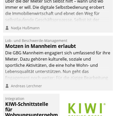
über die der Mieter sich selbst hilft – wann und wo
immer er will. Die digitale Selbstbedienung erobert
die Immobilienwirtschaft und ebnet den Weg für
selbstlaufende Geschäftsprozesse. Selbst ist der
Kunde und smart der Serviceanbieter.
Nadja Hußmann
Lob- und Beschwerde-Management
Motzen in Mannheim erlaubt
Die GBG Mannheim engagiert sich umfassend für ihre
Mieter. Dazu gehören kulturelle, soziale und
sportliche Aktivitäten, die eine hohe Wohn- und
Lebensqualität unterstützen. Nun geht das
Engagement noch weiter: Für die zügige Bearbeitung
von Beschwerden – oder Lob – richtet das
Andreas Lerchner
Unternehmen mit Datatrains Applikation fürs Lob-
und Beschwerde-Management einen eigenen Kanal
Integration
ein.
KIWI-Schnittstelle
für
Wohnungsunternehmen