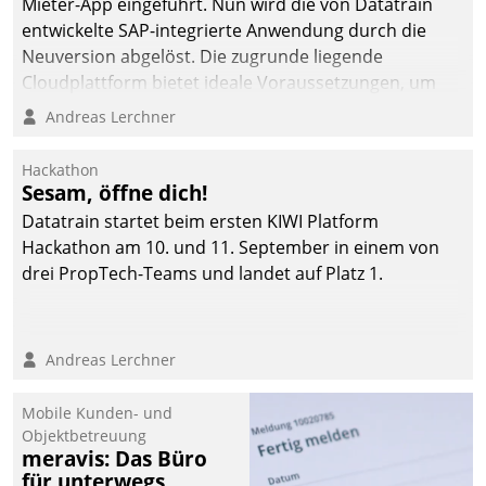
Mieter-App eingeführt. Nun wird die von Datatrain
entwickelte SAP-integrierte Anwendung durch die
Neuversion abgelöst. Die zugrunde liegende
Cloudplattform bietet ideale Voraussetzungen, um
die Funktionalität der App zu erweitern und weitere
Andreas Lerchner
innovative Apps, auch von Drittanbietern, in SAP zu
integrieren.
Hackathon
Sesam, öffne dich!
Datatrain startet beim ersten KIWI Platform
Hackathon am 10. und 11. September in einem von
drei PropTech-Teams und landet auf Platz 1.
Andreas Lerchner
Mobile Kunden- und
Objektbetreuung
meravis: Das Büro
für unterwegs