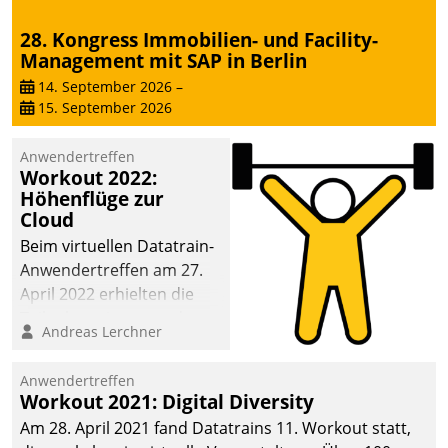
28. Kongress Immobilien- und Facility-
Management mit SAP in Berlin
14. September 2026
–
15. September 2026
Anwendertreffen
Workout 2022:
Höhenflüge zur
Cloud
Beim virtuellen Datatrain-
Anwendertreffen am 27.
April 2022 erhielten die
Teilnehmerinnen und
Andreas Lerchner
Teilnehmer kurzweilige
Einblicke in innovative
Anwendertreffen
Cloud-Strategien und -
Workout 2021: Digital Diversity
Lösungen mit hohem
Am 28. April 2021 fand Datatrains 11. Workout statt,
Zukunftspotenzial.