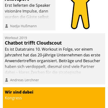
anspruchsvollen
Erst lieferten die Speaker
Aufgaben und
visionäre Impulse, dann
abnehmendem
wurden die Gäste selbst
Nachwuchs?
aktiv und sammelten
Nadja Hußmann
methodisch
Vernetzungsideen fürs
Workout 2019
Quartier. Dazwischen
Chatbot trifft Cloudscout
zeigte Datatrain, was es
Es ist Datatrains 10. Workout in Folge, vor einem
Neues zu bieten hat.
Jahrzehnt hat das 20-jährige Unternehmen das erste
Anwendertreffen organisiert. Beiträge und Besucher
haben sich verdoppelt, diesmal sind viele Partner
dabei – klares Zeichen für die strategische
Fokussierung auf den Kunden.
Andreas Lerchner
Wir sind dabei
Kongress