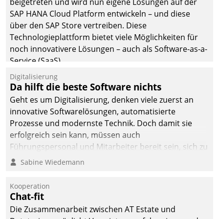
beigetreten und wird nun eigene Lösungen auf der
SAP HANA Cloud Platform entwickeln – und diese
über den SAP Store vertreiben. Diese
Technologieplattform bietet viele Möglichkeiten für
noch innovativere Lösungen – auch als Software-as-a-
Service (SaaS).
Digitalisierung
Da hilft die beste Software nichts
Geht es um Digitalisierung, denken viele zuerst an
innovative Softwarelösungen, automatisierte
Prozesse und modernste Technik. Doch damit sie
erfolgreich sein kann, müssen auch
Führungspersonal und Mitarbeiter bereit sein, sich zu
verändern und anzupassen, sonst werden sie an ihr
Sabine Wiedemann
scheitern.
Kooperation
Chat-fit
Die Zusammenarbeit zwischen AT Estate und