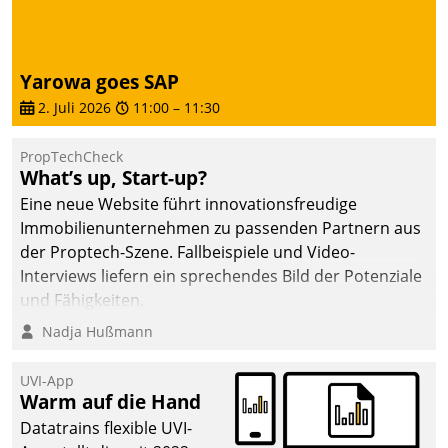
Dialogführung ermöglicht
dem externen
Serviceteam, Anrufe von
Yarowa goes SAP
Mietenden zügiger und
2. Juli 2026
11:00
–
11:30
effizienter zu bearbeiten.
PropTechCheck
What’s up, Start-up?
Eine neue Website führt innovationsfreudige
Immobilienunternehmen zu passenden Partnern aus
der Proptech-Szene. Fallbeispiele und Video-
Interviews liefern ein sprechendes Bild der Potenziale
und Fähigkeiten.
Nadja Hußmann
UVI-App
Warm auf die Hand
Datatrains flexible UVI-