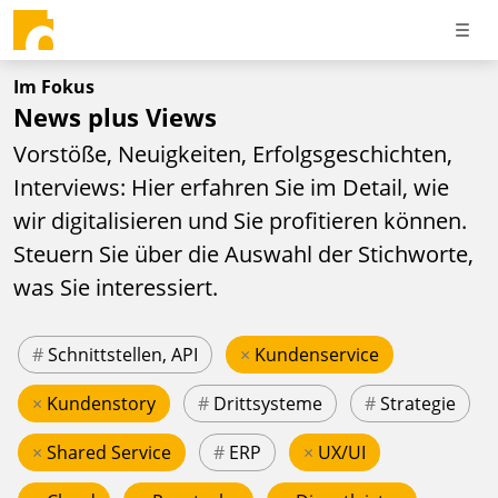
Im Fokus
News plus Views
Vorstöße, Neuigkeiten, Erfolgsgeschichten,
Interviews: Hier erfahren Sie im Detail, wie
wir digitalisieren und Sie profitieren können.
Steuern Sie über die Auswahl der Stichworte,
was Sie interessiert.
#
Schnittstellen, API
×
Kundenservice
×
Kundenstory
#
Drittsysteme
#
Strategie
×
Shared Service
#
ERP
×
UX/UI