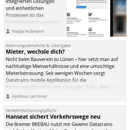
integrierten Lösungen
und einheitlichen
Prozessen ist das
Immobilienmanagement
der Bayerischen
Nadja Hußmann
Versorgungskammer im
Ressort Kapitalanlage für
Wohnungsabnahme & -übergabe
künftige Aufgaben und
Mieter, wechsle dich?
Herausforderungen
Nicht beim Bauverein zu Lünen – hier setzt man auf
gerüstet.
nachhaltige Mietverhältnisse und eine umsichtige
Mieterbetreuung. Seit wenigen Wochen sorgt
Datatrains mobile Applikation für die
Wohnungsabnahme und -übergabe dafür, dass
Mieter wohlgeordnet kommen und, so es sein muss,
Andreas Lerchner
gehen können.
Verkehrssicherungspflicht
Hanseat sichert Verkehrswege neu
Die Bremer BREBAU nutzt mit Gewinn Datatrains