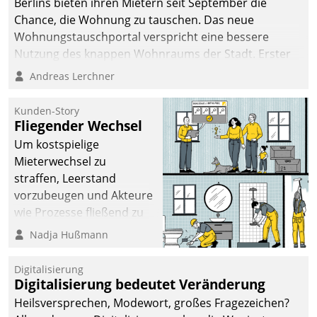
Berlins bieten ihren Mietern seit September die
Chance, die Wohnung zu tauschen. Das neue
Wohnungstauschportal verspricht eine bessere
Nutzung des knappen Wohnraums der Stadt. Erster
Anwendungsfall für Datatrains Lösung API-Hub mit
Andreas Lerchner
Schnittstellen zu den ERP-Systemen der
Unternehmen.
Kunden-Story
Fliegender Wechsel
Um kostspielige
Mieterwechsel zu
straffen, Leerstand
vorzubeugen und Akteure
wie Prozesse fließend zu
vernetzen, nutzt die
Nadja Hußmann
Berliner Gewobag seit
Jahresbeginn eine
Digitalisierung
Überblick, Einsicht und
Digitalisierung bedeutet Veränderung
Eingriff bietende Lösung.
Heilsversprechen, Modewort, großes Fragezeichen?
Zur Entwicklung setzte