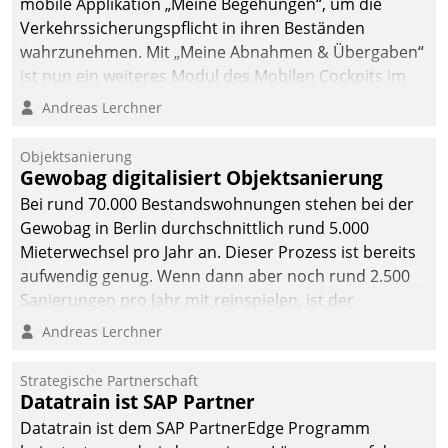
mobile Applikation „Meine Begehungen“, um die
Verkehrssicherungspflicht in ihren Beständen
wahrzunehmen. Mit „Meine Abnahmen & Übergaben“
ist nun ein weiteres Modul des Mobilen Cockpits im
Einsatz.
Andreas Lerchner
Objektsanierung
Gewobag digitalisiert Objektsanierung
Bei rund 70.000 Bestandswohnungen stehen bei der
Gewobag in Berlin durchschnittlich rund 5.000
Mieterwechsel pro Jahr an. Dieser Prozess ist bereits
aufwendig genug. Wenn dann aber noch rund 2.500
Sanierungen pro Jahr mit reinspielen, ist der
Betreuungs- und Organisationsaufwand immens. Im
Andreas Lerchner
Rahmen ihrer Digitalisierungsstrategie hat das
kommunale Wohnungsbauunternehmen daher
Strategische Partnerschaft
gemeinsam mit der Berliner Datatrain GmbH den
Datatrain ist SAP Partner
Teilprozess der Objektsanierung digitalisiert.
Datatrain ist dem SAP PartnerEdge Programm