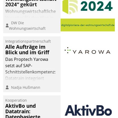
2024“ gekürt
Wohnungswirtschaftliche
Vorreiter für den Weg in
DW Die
eine digitale Zukunft zu
Wohnungswirtschaft
finden, ist das Ziel des
Awards „Digitalpioniere
Integrationspartnerschaft
der
Alle Aufträge im
Wohnungswirtschaft“.
Blick und im Griff
Bewerben können sich
Das Proptech Yarowa
dafür ein Team
setzt auf SAP-
bestehend aus
Schnittstellenkompetenz:
Wohnungsunternehmen
Datatrain integriert
und PropTech.
Yarowas Portal zur
Nadja Hußmann
Vergabe und Verwaltung
von Aufträgen der
Kooperation
operativen
AktivBo und
Instandhaltung in die
Datatrain:
Datenbasierte
SAP-Systemlandschaft